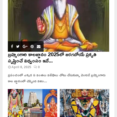
బ్రహ్మంగారి కాలజ్ఞానం 2025లో జరగబోయే ప్రకృతి
సృష్టించే విధ్వంసం ఇదే...
April 8, 2025
0
ప్రపంచంలో ఎక్కడ ఏ వింతలు విశేషాలు చోటు చేసుకున్నా వెంటనే బ్రహ్మంగారు
కాల జ్ఞానంలో చెప్పింది నిజం...