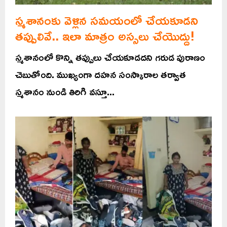
స్మశానంకు వెళ్లిన సమయంలో చేయకూడని
తప్పులివే.. ఇలా మాత్రం అస్సలు చేయొద్దు!
స్మశానంలో కొన్ని తప్పులు చేయకూడదని గరుడ పురాణం
చెబుతోంది. ముఖ్యంగా దహన సంస్కారాల తర్వాత
స్మశానం నుండి తిరిగి వస్తూ...