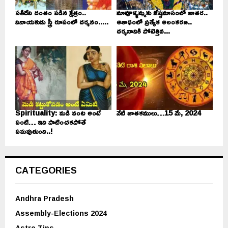
సతీదేవి దంతం పడిన క్షేత్రం..
మావూళ్ళమ్మకు జేష్ఠమాసంలో జాతర..
వినాయకుడు స్త్రీ రూపంలో దర్శనం.....
ఆశాఢంలో ప్రత్యేక అలంకరణ..
దర్శనానికి పోటెత్తిన...
Spirituality: మడి వంట అంటే
నేటి జాతకములు…15 మే, 2024
ఏంటి… ఇది పాటించకపోతే
ఏమవుతుంది..!
CATEGORIES
Andhra Pradesh
Assembly-Elections 2024
Astro Tips