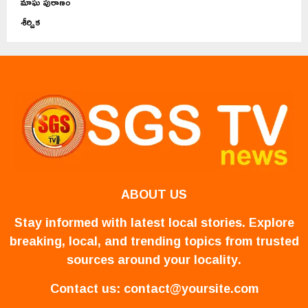
మాఘ పురాణం
శీర్షిక
ABOUT US
Stay informed with latest local stories. Explore
breaking, local, and trending topics from trusted
sources around your locality.
Contact us:
contact@yoursite.com