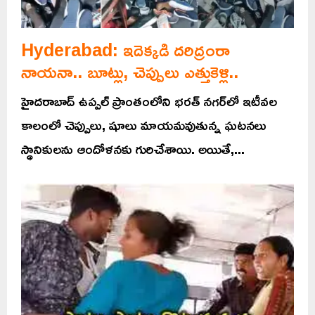
Hyderabad: ఇదెక్కడి దరిద్రంరా
నాయనా.. బూట్లు, చెప్పులు ఎత్తుకెళ్లి..
హైదరాబాద్‌ ఉప్పల్‌ ప్రాంతంలోని భరత్‌ నగర్‌లో ఇటీవల
కాలంలో చెప్పులు, షూలు మాయమవుతున్న ఘటనలు
స్థానికులను ఆందోళనకు గురిచేశాయి. అయితే,...