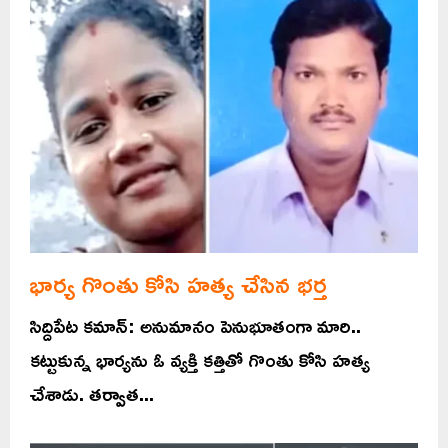
భార్య గొంతు కోసి హత్య చేసిన భర్త
సిద్దిపేట కమాన్: అనుమానం పెనుభూతంగా మారి..
కట్టుకున్న భార్యను ఓ వ్యక్తి కత్తితో గొంతు కోసి హత్య
చేశాడు. తర్వాత...