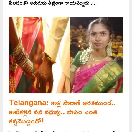
పేలడంతో ఆరుగురు తీవ్రంగా గాయపడ్డారు....
Telangana: కాళ్ల పారాణి ఆరకముందే..
కాటికెళ్లిన నవ వధువు.. పాపం ఎంత
కష్టమొచ్చిందో!