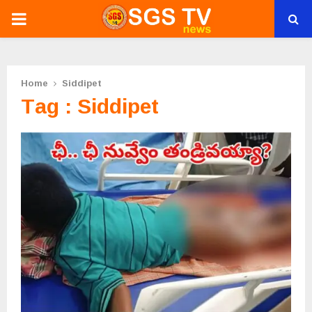
PRIMARY
MENU
Home
Siddipet
Tag : Siddipet