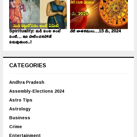
Spirituality: మడి వంట అంటే
నేటి జాతకములు…15 మే, 2024
ఏంటి… ఇది పాటించకపోతే
ఏమవుతుంది..!
CATEGORIES
Andhra Pradesh
Assembly-Elections 2024
Astro Tips
Astrology
Business
Crime
Entertainment