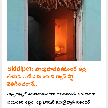
Siddipet: పొద్దుపొడవకముందే నిద్ర
లేచాడు.. టీ పెడదామని గ్యాస్ స్టౌ
వెలిగించగానే..
అప్పుడప్పుడే తెల్లవారుతుండగా ఆకునూరులో ఒక్కసారిగా
భయంకర శబ్దం. శెట్టె భాస్కర్ ఇంట్లో గ్యాస్ సిలిండర్