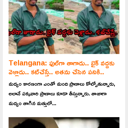
Telangana: ఫుల్‌గా తాగాడు.. బైక్‌ వద్దకు
వెళ్లాడు.. కట్‌చేస్తే.. అతను చేసిన పనికి..
మద్యం కారణంగా ఎంతో మంది ప్రాణాలు కోల్పోతున్నారు,
అలానే పక్కవారి ప్రాణాలు కూడా తీస్తున్నారు. తాజాగా
మద్యం తాగిన మత్తులో...