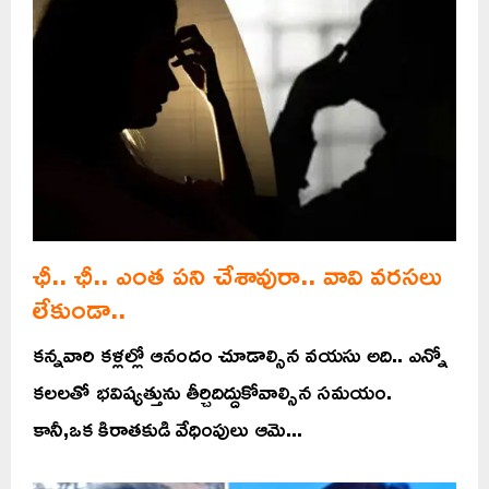
ఛీ.. ఛీ.. ఎంత పని చేశావురా.. వావి వరసలు
లేకుండా..
కన్నవారి కళ్లల్లో ఆనందం చూడాల్సిన వయసు అది.. ఎన్నో
కలలతో భవిష్యత్తును తీర్చిదిద్దుకోవాల్సిన సమయం.
కానీ,ఒక కిరాతకుడి వేధింపులు ఆమె...