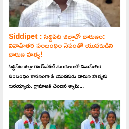
Siddipet : సిద్ధిపేట జిల్లాలో దారుణం:
వివాహేతర సంబంధం నెపంతో యువకుడిని
దారుణ హత్య!
సిద్ధిపేట జిల్లా రాయ్‌పోల్‌ మండలంలో వివాహేతర
సంబంధం కారణంగా ఓ యువకుడు దారుణ హత్యకు
గురయ్యాడు. గ్రామానికి చెందిన శ్యామ్...