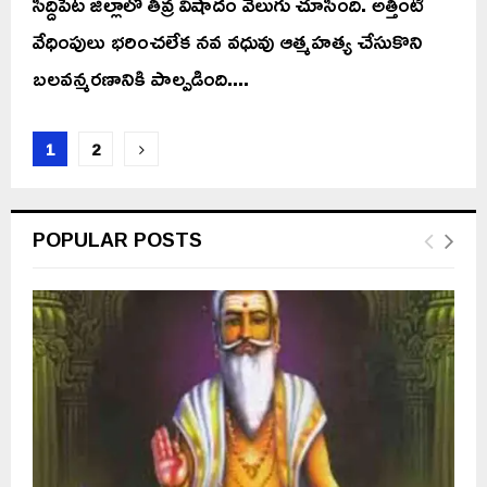
సిద్దిపేట జిల్లాలో తీవ్ర విషాదం వెలుగు చూసింది. అత్తింటి
వేధింపులు భరించలేక నవ వధువు ఆత్మహత్య చేసుకొని
బలవన్మరణానికి పాల్పడింది....
Posts
1
2
pagination
POPULAR POSTS