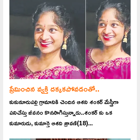
ప్రేమించిన వ్యక్తి దక్కకపోవడంతో..
కుకునూరుపల్లి గ్రామానికి చెందిన ఆశని శంకర్ మేస్త్రీగా
పనిచేస్తు జీవనం కొనసాగిస్తున్నాడు..శంకర్ కు ఒక
కుమారుడు, కుమార్తె ఆశని శ్రావణి(18)...