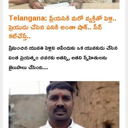
Telangana: ప్రేయసికి మరో వ్యక్తితో పెళ్లి..
ప్రియుడు చేసిన పనికి అంతా షాక్.. సీన్
కట్‌చేస్తే..
ప్రేమించిన యువతి పెళ్లిని ఆపేందుకు ఒక యువకుడు చేసిన
వింత ప్రయత్నం చివరకు అతన్ని, అతని స్నేహితులను
జైలుపాలు చేసింది....