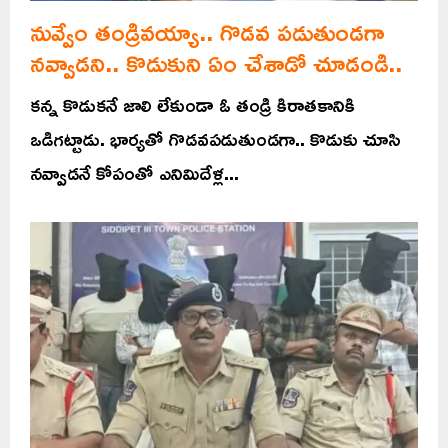
నువ్వేం తండ్రివయ్యా.. గొడవ పడుతుండగా
నవ్వాడని.. కొడుకుని ఏం చేశాడో చూడండి..
కన్న కొడుకనే జాలి లేకుండా ఓ తండ్రి కిరాతకానికి
ఒడిగట్టాడు. భార్యతో గొడవపడుతుండగా.. కొడుకు చూసి
నవ్వాడనే కోపంతో ఎనిమిదేళ్ల...