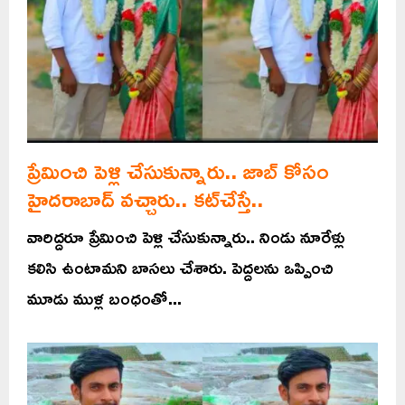
ప్రేమించి పెళ్లి చేసుకున్నారు.. జాబ్‌ కోసం
హైదరాబాద్‌ వచ్చారు.. కట్‌చేస్తే..
వారిద్దరూ ప్రేమించి పెళ్లి చేసుకున్నారు.. నిండు నూరేళ్లు
కలిసి ఉంటామని బాసలు చేశారు. పెద్దలను ఒప్పించి
మూడు ముళ్ల బంధంతో...