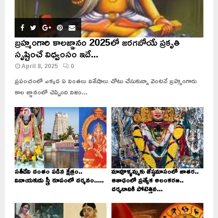
బ్రహ్మంగారి కాలజ్ఞానం 2025లో జరగబోయే ప్రకృతి
సృష్టించే విధ్వంసం ఇదే...
April 8, 2025
0
ప్రపంచంలో ఎక్కడ ఏ వింతలు విశేషాలు చోటు చేసుకున్నా వెంటనే బ్రహ్మంగారు
కాల జ్ఞానంలో చెప్పింది నిజం...
సతీదేవి దంతం పడిన క్షేత్రం..
మావూళ్ళమ్మకు జేష్ఠమాసంలో జాతర..
వినాయకుడు స్త్రీ రూపంలో దర్శనం.....
ఆశాఢంలో ప్రత్యేక అలంకరణ..
దర్శనానికి పోటెత్తిన...