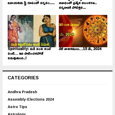
వినాయకుడు స్త్రీ రూపంలో దర్శనం.....
ఆశాఢంలో ప్రత్యేక అలంకరణ..
దర్శనానికి పోటెత్తిన...
Spirituality: మడి వంట అంటే
నేటి జాతకములు…15 మే, 2024
ఏంటి… ఇది పాటించకపోతే
ఏమవుతుంది..!
CATEGORIES
Andhra Pradesh
Assembly-Elections 2024
Astro Tips
Astrology