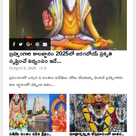
బ్రహ్మంగారి కాలజ్ఞానం 2025లో జరగబోయే ప్రకృతి
సృష్టించే విధ్వంసం ఇదే...
April 8, 2025
0
ప్రపంచంలో ఎక్కడ ఏ వింతలు విశేషాలు చోటు చేసుకున్నా వెంటనే బ్రహ్మంగారు
కాల జ్ఞానంలో చెప్పింది నిజం...
సతీదేవి దంతం పడిన క్షేత్రం..
మావూళ్ళమ్మకు జేష్ఠమాసంలో జాతర..