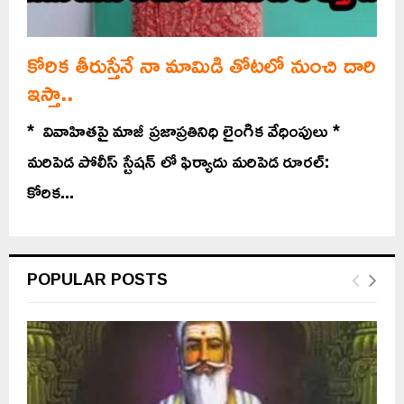
కోరిక తీరుస్తేనే నా మామిడి తోటలో నుంచి దారి
ఇస్తా..
* వివాహితపై మాజీ ప్రజాప్రతినిధి లైంగిక వేధింపులు *
మరిపెడ పోలీస్ స్టేషన్ లో ఫిర్యాదు మరిపెడ రూరల్:
కోరిక...
POPULAR POSTS