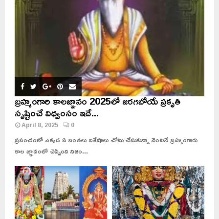
బ్రహ్మంగారి కాలజ్ఞానం 2025లో జరగబోయే ప్రకృతి
సృష్టించే విధ్వంసం ఇదే...
April 8, 2025
0
ప్రపంచంలో ఎక్కడ ఏ వింతలు విశేషాలు చోటు చేసుకున్నా వెంటనే బ్రహ్మంగారు
కాల జ్ఞానంలో చెప్పింది నిజం...