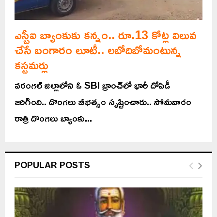
ఎస్బీఐ బ్యాంకుకు కన్నం.. రూ.13 కోట్ల విలువ
చేసే బంగారం లూటీ.. లబోదిబోమంటున్న
కస్టమర్లు
వరంగల్ జిల్లాలోని ఓ SBI బ్రాంచ్‌లో భారీ దోపిడీ
జరిగింది.. దొంగలు బీభత్సం సృష్టించారు.. సోమవారం
రాత్రి దొంగలు బ్యాంకు...
POPULAR POSTS