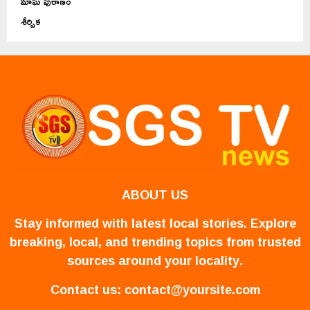
మాఘ పురాణం
శీర్షిక
ABOUT US
Stay informed with latest local stories. Explore
breaking, local, and trending topics from trusted
sources around your locality.
Contact us:
contact@yoursite.com