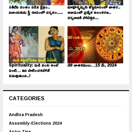
సతీదేవి దంతం పడిన క్షేత్రం..
మావూళ్ళమ్మకు జేష్ఠమాసంలో జాతర..
వినాయకుడు స్త్రీ రూపంలో దర్శనం.....
ఆశాఢంలో ప్రత్యేక అలంకరణ..
దర్శనానికి పోటెత్తిన...
Spirituality: మడి వంట అంటే
నేటి జాతకములు…15 మే, 2024
ఏంటి… ఇది పాటించకపోతే
ఏమవుతుంది..!
CATEGORIES
Andhra Pradesh
Assembly-Elections 2024
Astro Tips