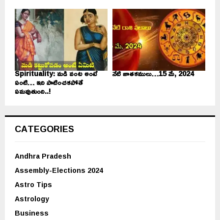
Spirituality: మడి వంట అంటే
నేటి జాతకములు…15 మే, 2024
ఏంటి… ఇది పాటించకపోతే
ఏమవుతుంది..!
CATEGORIES
Andhra Pradesh
Assembly-Elections 2024
Astro Tips
Astrology
Business