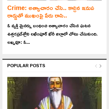
Crime: అత్యాచారం చేసి.. కాల్చిన ఇనుప
రాడ్డుతో ముఖంపై పేరు రాసి..
ఓ వ్యక్తి మైనర్ను బంధించి అత్యాచారం చేసిన ఘటన
ఉత్తరప్రదేశ్లోని లఖింపూర్ ఖేరీ జిల్లాలో చోటు చేసుకుంది.
లఖ్నవూ: ఓ...
POPULAR POSTS