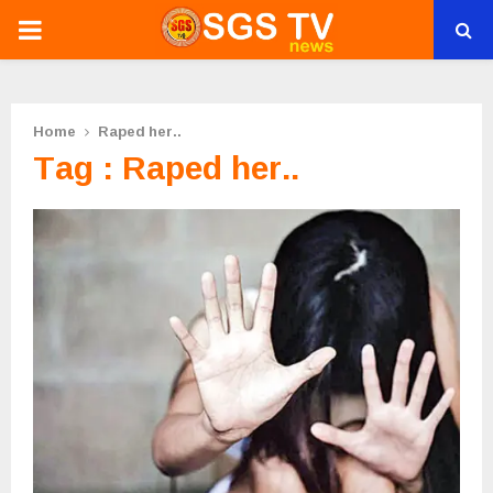
PRIMARY
MENU
Home
Raped her..
Tag : Raped her..