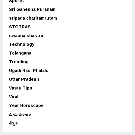
Sports
Sri Ganesha Puranam
sripada charitamrutam
STOTRAS
swapna shastra
Technology
Telangana
Trending
Ugadi Rasi Phalalu
Uttar Pradesh
Vastu Tips
Viral
Year Horoscope
మాఘ పురాణం
శీర్షిక