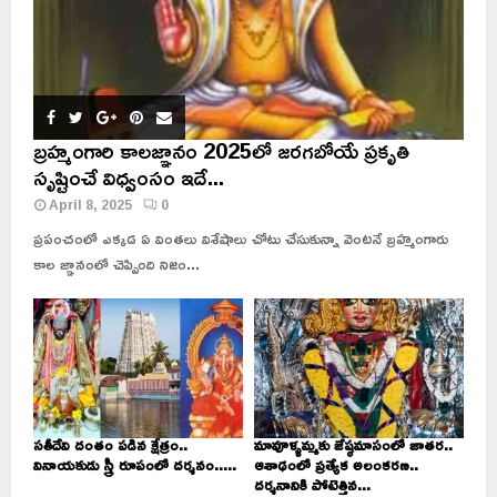
బ్రహ్మంగారి కాలజ్ఞానం 2025లో జరగబోయే ప్రకృతి
సృష్టించే విధ్వంసం ఇదే...
April 8, 2025
0
ప్రపంచంలో ఎక్కడ ఏ వింతలు విశేషాలు చోటు చేసుకున్నా వెంటనే బ్రహ్మంగారు
కాల జ్ఞానంలో చెప్పింది నిజం...
సతీదేవి దంతం పడిన క్షేత్రం..
మావూళ్ళమ్మకు జేష్ఠమాసంలో జాతర..
వినాయకుడు స్త్రీ రూపంలో దర్శనం.....
ఆశాఢంలో ప్రత్యేక అలంకరణ..
దర్శనానికి పోటెత్తిన...