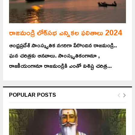
రాజమండ్రి లోక్‌సభ ఎన్నికల ఫలితాలు 2024
ఆంధ్రప్రదేశ్ సాంస్కృతిక నగరిగా పేరొందిన రాజమండ్రి..
ఘన చరిత్రకు ఆనవాలు. సాంస్కృతికంగానూ ,
రాజకీయంగానూ రాజమండ్రికి ఎంతో విశిష్ట చరిత్ర...
POPULAR POSTS