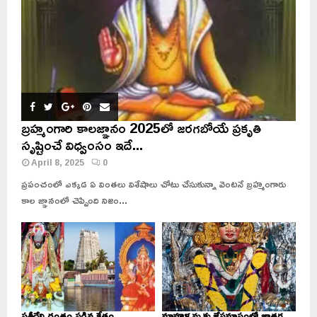
బ్రహ్మంగారి కాలజ్ఞానం 2025లో జరగబోయే ప్రకృతి
సృష్టించే విధ్వంసం ఇదే...
April 8, 2025
0
ప్రపంచంలో ఎక్కడ ఏ వింతలు విశేషాలు చోటు చేసుకున్నా వెంటనే బ్రహ్మంగారు
కాల జ్ఞానంలో చెప్పింది నిజం...
సతీదేవి దంతం పడిన క్షేత్రం..
మావూళ్ళమ్మకు జేష్ఠమాసంలో జాతర..