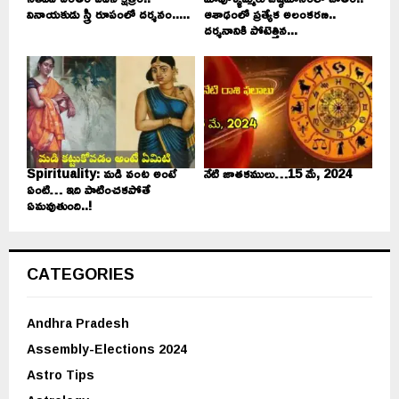
వినాయకుడు స్త్రీ రూపంలో దర్శనం.....
ఆశాఢంలో ప్రత్యేక అలంకరణ..
దర్శనానికి పోటెత్తిన...
Spirituality: మడి వంట అంటే
నేటి జాతకములు…15 మే, 2024
ఏంటి… ఇది పాటించకపోతే
ఏమవుతుంది..!
CATEGORIES
Andhra Pradesh
Assembly-Elections 2024
Astro Tips