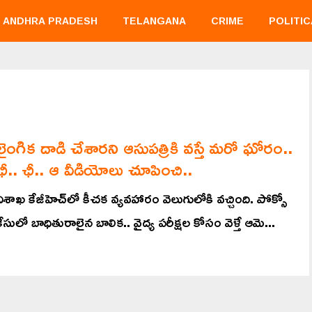
ANDHRA PRADESH
TELANGANA
CRIME
POLITIC
లైంగిక దాడి చేశారని ఆసుపత్రికి వస్తే మరో ఘోరం..
ఛీ.. ఛీ.. ఆ వీడియోలు చూపించి..
విశాఖ కేజీహెచ్‌లో కీచక వ్యవహారం వెలుగులోకి వచ్చింది. పోక్సో
కేసులో బాధితురాలైన బాలిక.. వైద్య పరీక్షల కోసం వెళ్తే ఆమె...