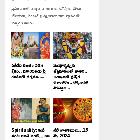
ప్రపంచంలో ఎక్కడ ఏ వింతలు విశేషాలు చోటు
చేసుకున్నా వెంటనే బ్రహ్మంగారు కాల జ్ఞానంలో
చెప్పింది నిజం...
సతీదేవి దంతం పడిన
మావూళ్ళమ్మకు
క్షేత్రం.. వినాయకుడు స్త్రీ
జేష్ఠమాసంలో జాతర..
రూపంలో దర్శనం.....
ఆశాఢంలో ప్రత్యేక
అలంకరణ.. దర్శనానికి
పోటెత్తిన...
Spirituality: మడి
నేటి జాతకములు…15
వంట అంటే ఏంటి… ఇది
మే, 2024