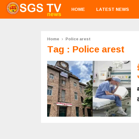
HOME
LATEST NEWS
Home
Police arest
Tag : Police arest