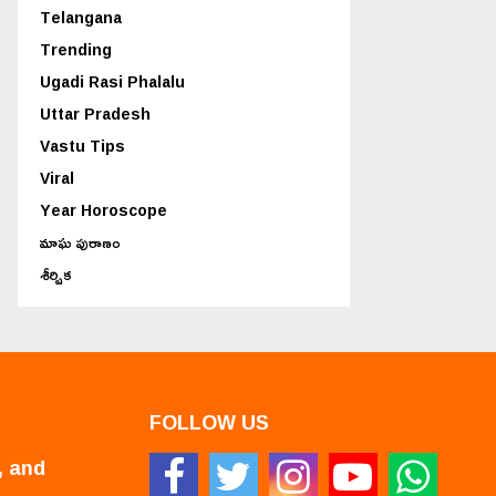
Telangana
Trending
Ugadi Rasi Phalalu
Uttar Pradesh
Vastu Tips
Viral
Year Horoscope
మాఘ పురాణం
శీర్షిక
FOLLOW US
, and