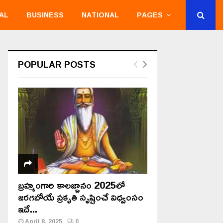
AL
BUSINESS
NATIONAL
PAGES
POPULAR POSTS
బ్రహ్మంగారి కాలజ్ఞానం 2025లో
జరగబోయే ప్రకృతి సృష్టించే విధ్వంసం
ఇదే...
April 8, 2025
0