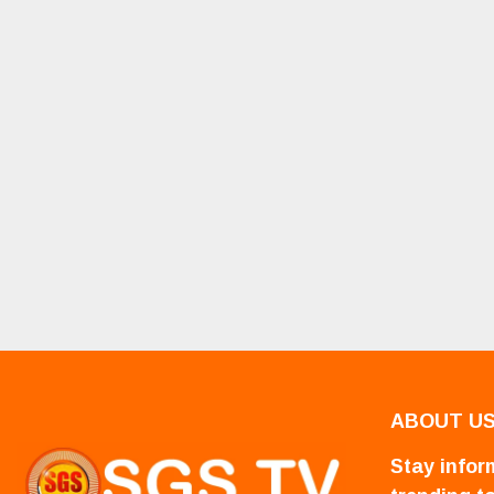
ABOUT U
Stay inform