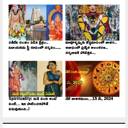
సతీదేవి దంతం పడిన క్షేత్రం..
మావూళ్ళమ్మకు జేష్ఠమాసంలో జాతర..
వినాయకుడు స్త్రీ రూపంలో దర్శనం.....
ఆశాఢంలో ప్రత్యేక అలంకరణ..
దర్శనానికి పోటెత్తిన...
Spirituality: మడి వంట అంటే
నేటి జాతకములు…15 మే, 2024
ఏంటి… ఇది పాటించకపోతే
ఏమవుతుంది..!