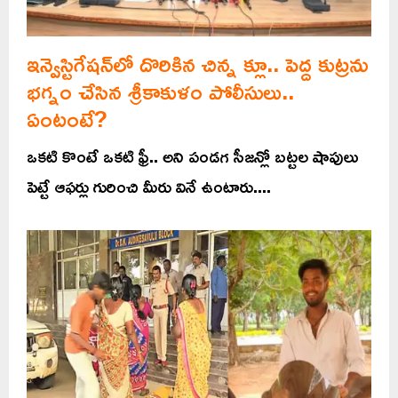
ఇన్వెస్టిగేషన్‌లో దొరికిన చిన్న క్లూ.. పెద్ద కుట్రను
భగ్నం చేసిన శ్రీకాకుళం పోలీసులు..
ఏంటంటే?
ఒకటి కొంటే ఒకటి ఫ్రీ.. అని పండగ సీజన్లో బట్టల షాపులు
పెట్టే ఆఫర్లు గురించి మీరు వినే ఉంటారు....