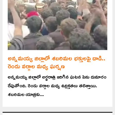
అన్నమయ్య జిల్లాలో శబరిమల భక్తులపై దాడి..
రెండు వర్గాల మధ్య ఘర్షణ
అన్నమయ్య జిల్లాలో అర్థరాత్రి జరిగిన ఘటన పెను దుమారం
రేపుతోంది. రెండు వర్గాల మధ్య ఉద్రిక్తతలు తలెత్తాయి.
శబరిమల యాత్రకు...