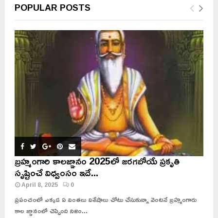
POPULAR POSTS
బ్రహ్మంగారి కాలజ్ఞానం 2025లో జరగబోయే ప్రకృతి
సృష్టించే విధ్వంసం ఇదే...
April 8, 2025
0
ప్రపంచంలో ఎక్కడ ఏ వింతలు విశేషాలు చోటు చేసుకున్నా వెంటనే బ్రహ్మంగారు
కాల జ్ఞానంలో చెప్పింది నిజం...