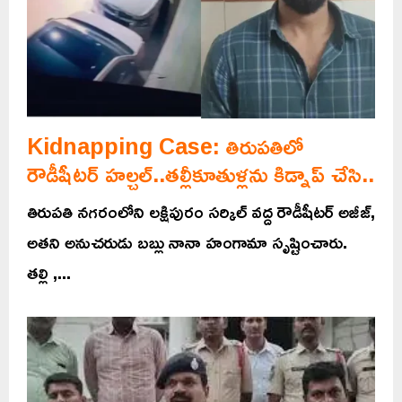
Kidnapping Case: తిరుపతిలో
రౌడీషీటర్ హల్చల్..తల్లీకూతుళ్లను కిడ్నాప్ చేసి..
తిరుపతి నగరంలోని లక్షిపురం సర్కిల్ వద్ద రౌడీషీటర్ అజీజ్,
అతని అనుచరుడు బబ్లు నానా హంగామా సృష్టించారు.
తల్లి ,...