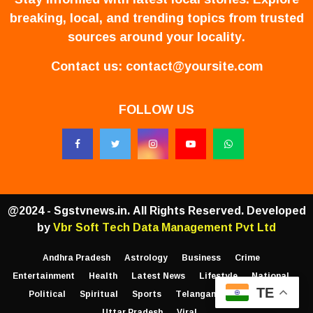
breaking, local, and trending topics from trusted
sources around your locality.
Contact us:
contact@yoursite.com
FOLLOW US
@2024 - Sgstvnews.in. All Rights Reserved. Developed
by
Vbr Soft Tech Data Management Pvt Ltd
Andhra Pradesh
Astrology
Business
Crime
Entertainment
Health
Latest News
Lifestyle
National
TE
Political
Spiritual
Sports
Telangana
Trending
Uttar Pradesh
Viral