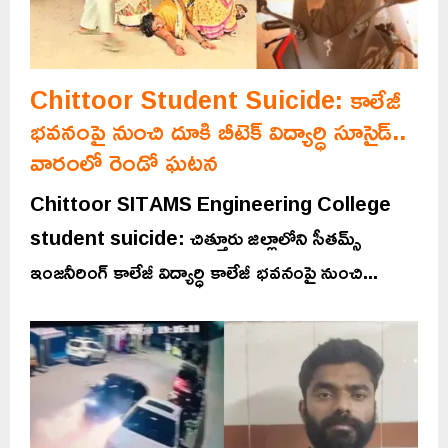
Chittoor Student Suicide: కాలేజీ
భవనంపై నుంచి దూకి బీటెక్‌ విద్యార్ధి సూసైడ్‌..
వారంలో రెండో ఘటన
Chittoor SITAMS Engineering College
student suicide: చిత్తూరు జిల్లాలోని సీతమ్స్
ఇంజనీరింగ్ కాలేజీ విద్యార్ధి కాలేజీ భవనంపై నుంచి...