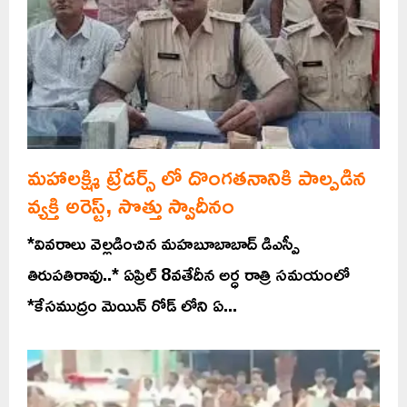
మహాలక్ష్మి ట్రేడర్స్ లో దొంగతనానికి పాల్పడిన
వ్యక్తి అరెస్ట్, సొత్తు స్వాదీనం
*వివరాలు వెల్లడించిన మహబూబాబాద్ డిఎస్పీ
తిరుపతిరావు..* ఏప్రిల్ 8వతేదీన అర్ధ రాత్రి సమయంలో
*కేసముద్రం మెయిన్ రోడ్ లోని ఏ...