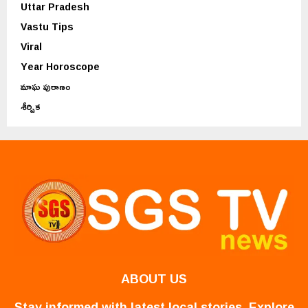
Uttar Pradesh
Vastu Tips
Viral
Year Horoscope
మాఘ పురాణం
శీర్షిక
ABOUT US
Stay informed with latest local stories. Explore