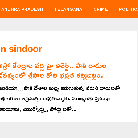
ANDHRA PRADESH
TELANGANA
CRIME
POLITIC
n sindoor
ఇస్రో కేంద్రాల వద్ద హై అలెర్ట్.. పాక్ దాడుల
నేపథ్యంలో శ్రీహరి కోట భద్రత కట్టుదిట్టం.
ఇండియా…పాక్ దేశాల మధ్య జరుగుతున్న వరుస దాడులతో
అధికారులు అప్రమత్తం అవుతున్నారు. ముఖ్యంగా ప్రముఖ
ఆలయాలు, ఎయిర్పోర్ట్లు, పోర్టు లతో...