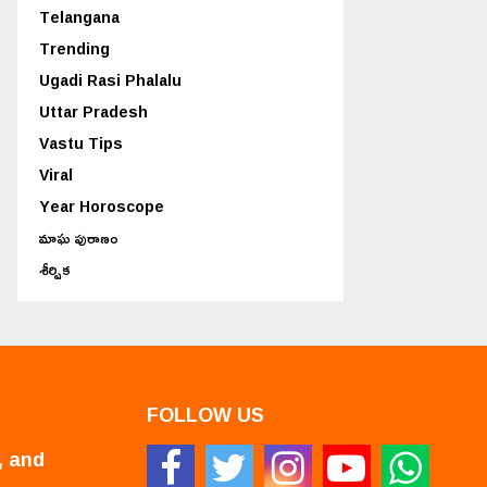
Telangana
Trending
Ugadi Rasi Phalalu
Uttar Pradesh
Vastu Tips
Viral
Year Horoscope
మాఘ పురాణం
శీర్షిక
FOLLOW US
, and