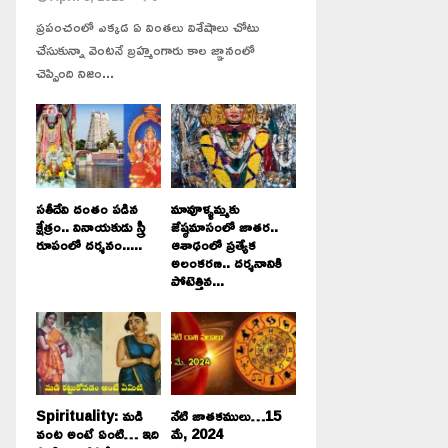
ప్రపంచంలో ఎక్కడ ఏ వింతలు విశేషాలు చోటు
చేసుకున్నా వెంటనే బ్రహ్మంగారు కాల జ్ఞానంలో
చెప్పింది నిజం...
సతీదేవి దంతం పడిన
మావూళ్ళమ్మకు
క్షేత్రం.. వినాయకుడు స్త్రీ
జేష్ఠమాసంలో జాతర..
రూపంలో దర్శనం.....
ఆశాఢంలో ప్రత్యేక
అలంకరణ.. దర్శనానికి
పోటెత్తిన...
Spirituality: మడి
నేటి జాతకములు…15
వంట అంటే ఏంటి… ఇది
మే, 2024