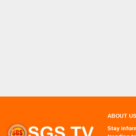
ABOUT U
Stay inform