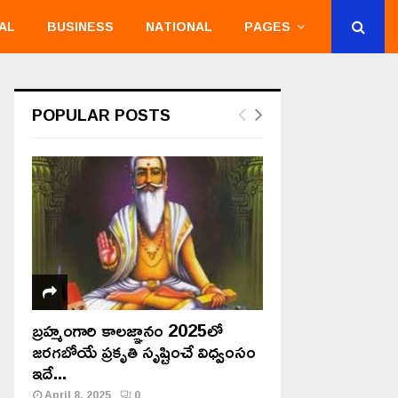
AL
BUSINESS
NATIONAL
PAGES
POPULAR POSTS
బ్రహ్మంగారి కాలజ్ఞానం 2025లో
జరగబోయే ప్రకృతి సృష్టించే విధ్వంసం
ఇదే...
April 8, 2025
0