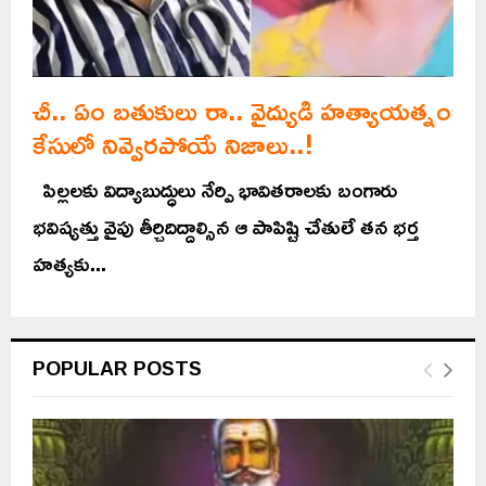
చీ.. ఏం బతుకులు రా.. వైద్యుడి హత్యాయత్నం
కేసులో నివ్వెరపోయే నిజాలు..!
పిల్లలకు విద్యాబుద్ధులు నేర్పి భావితరాలకు బంగారు
భవిష్యత్తు వైపు తీర్చిదిద్దాల్సిన ఆ పాపిష్టి చేతులే తన భర్త
హత్యకు...
POPULAR POSTS