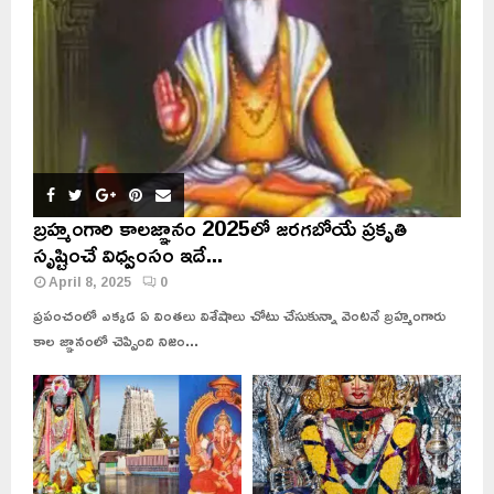
బ్రహ్మంగారి కాలజ్ఞానం 2025లో జరగబోయే ప్రకృతి
సృష్టించే విధ్వంసం ఇదే...
April 8, 2025
0
ప్రపంచంలో ఎక్కడ ఏ వింతలు విశేషాలు చోటు చేసుకున్నా వెంటనే బ్రహ్మంగారు
కాల జ్ఞానంలో చెప్పింది నిజం...