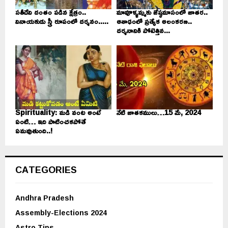
సతీదేవి దంతం పడిన క్షేత్రం..
మావూళ్ళమ్మకు జేష్ఠమాసంలో జాతర..
వినాయకుడు స్త్రీ రూపంలో దర్శనం.....
ఆశాఢంలో ప్రత్యేక అలంకరణ..
దర్శనానికి పోటెత్తిన...
Spirituality: మడి వంట అంటే
నేటి జాతకములు…15 మే, 2024
ఏంటి… ఇది పాటించకపోతే
ఏమవుతుంది..!
CATEGORIES
Andhra Pradesh
Assembly-Elections 2024
Astro Tips