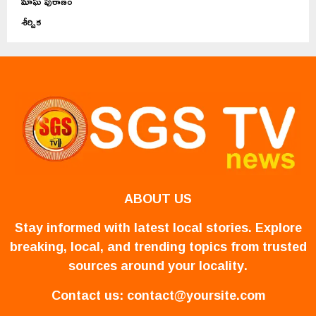
మాఘ పురాణం
శీర్షిక
ABOUT US
Stay informed with latest local stories. Explore
breaking, local, and trending topics from trusted
sources around your locality.
Contact us:
contact@yoursite.com