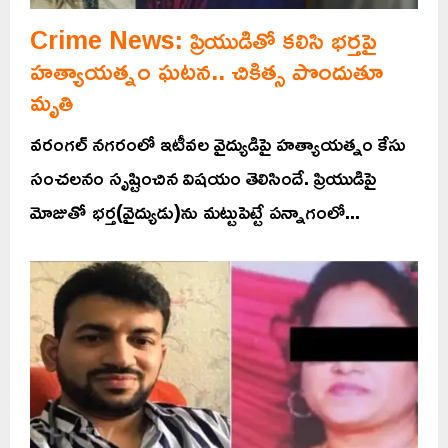
Crime News: ప్రియుడితో కలిసి భర్తపై
హత్యాయత్నం ఘటన.. చికిత్స పొందుతూ
మృతి
వరంగల్ నగరంలో ఇటీవల వైద్యుడిపై హత్యాయత్నం కేసు
సంచలనం సృష్టించిన విషయం తెలిసిందే. ప్రియుడిపై
మోజుతో భర్త(వైద్యుడు)ను మట్టుపెట్టే పన్నాగంలో...