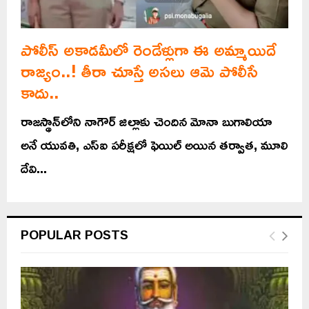
పోలీస్‌ అకాడమీలో రెండేళ్లుగా ఈ అమ్మాయిదే
రాజ్యం..! తీరా చూస్తే అసలు ఆమె పోలీసే
కాదు..
రాజస్థాన్‌లోని నాగౌర్ జిల్లాకు చెందిన మోనా బుగాలియా
అనే యువతి, ఎస్‌ఐ పరీక్షలో ఫెయిల్ అయిన తర్వాత, మూలి
దేవి...
POPULAR POSTS