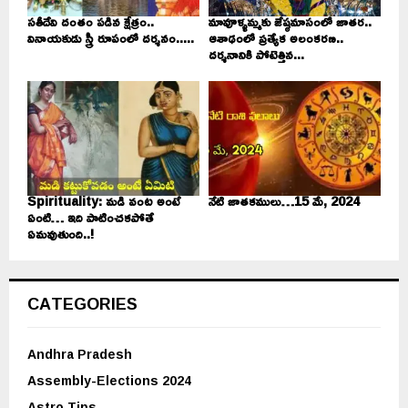
సతీదేవి దంతం పడిన క్షేత్రం..
మావూళ్ళమ్మకు జేష్ఠమాసంలో జాతర..
వినాయకుడు స్త్రీ రూపంలో దర్శనం.....
ఆశాఢంలో ప్రత్యేక అలంకరణ..
దర్శనానికి పోటెత్తిన...
Spirituality: మడి వంట అంటే
నేటి జాతకములు…15 మే, 2024
ఏంటి… ఇది పాటించకపోతే
ఏమవుతుంది..!
CATEGORIES
Andhra Pradesh
Assembly-Elections 2024
Astro Tips