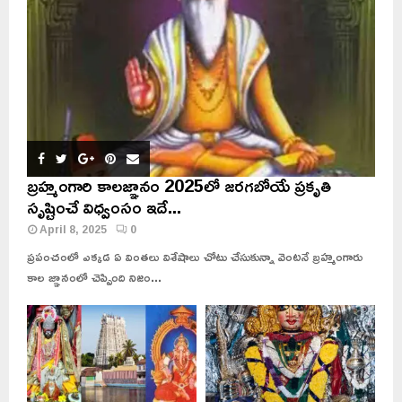
బ్రహ్మంగారి కాలజ్ఞానం 2025లో జరగబోయే ప్రకృతి
సృష్టించే విధ్వంసం ఇదే...
April 8, 2025
0
ప్రపంచంలో ఎక్కడ ఏ వింతలు విశేషాలు చోటు చేసుకున్నా వెంటనే బ్రహ్మంగారు
కాల జ్ఞానంలో చెప్పింది నిజం...