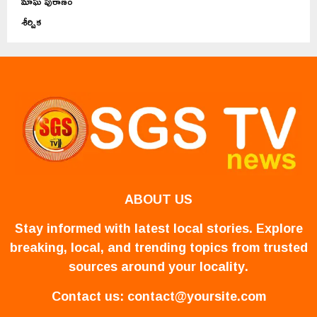
మాఘ పురాణం
శీర్షిక
ABOUT US
Stay informed with latest local stories. Explore
breaking, local, and trending topics from trusted
sources around your locality.
Contact us:
contact@yoursite.com