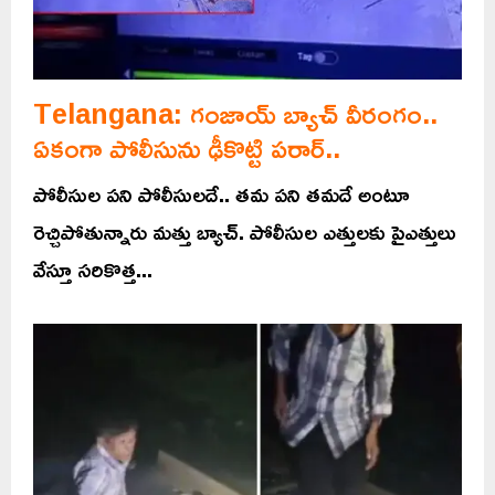
Telangana: గంజాయ్ బ్యాచ్ వీరంగం..
ఏకంగా పోలీసును ఢీకొట్టి పరార్..
పోలీసుల పని పోలీసులదే.. తమ పని తమదే అంటూ
రెచ్చిపోతున్నారు మత్తు బ్యాచ్‌. పోలీసుల ఎత్తులకు పైఎత్తులు
వేస్తూ సరికొత్త...