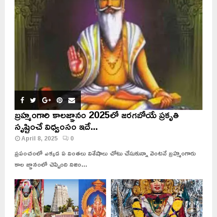
బ్రహ్మంగారి కాలజ్ఞానం 2025లో జరగబోయే ప్రకృతి
సృష్టించే విధ్వంసం ఇదే...
April 8, 2025
0
ప్రపంచంలో ఎక్కడ ఏ వింతలు విశేషాలు చోటు చేసుకున్నా వెంటనే బ్రహ్మంగారు
కాల జ్ఞానంలో చెప్పింది నిజం...