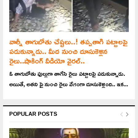
వార్నీ తాగుబోతు చేష్టలు..! తప్పతాగి పట్టాలపై
పడుకున్నాడు.. మీద నుంచి దూసుకెళ్లిన
రైలు..షాకింగ్ వీడియో వైరల్‌..
ఓ తాగుబోతు ఫుల్లుగా తాగేసి రైలు పట్టాలపై పడుకున్నాడు.
అయితే, అతని పై నుంచి రైలు వేగంగా దూసుకెళ్లింది.. ఇక...
POPULAR POSTS