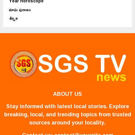
Year Horoscope
మాఘ పురాణం
శీర్షిక
ABOUT US
Stay informed with latest local stories. Explore
breaking, local, and trending topics from trusted
sources around your locality.
Contact us:
contact@yoursite.com