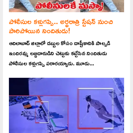
పోలీసుల కళ్లుగప్పి.. అర్థరాత్రి స్టేషన్ నుంచి
పారిపోయిన నిందితుడు!
ఆదిలాబాద్ జిల్లాలో డబ్బుల కోసం దాష్టీకానికి పాల్పడి
ఇందిరమ్మ లబ్దిదారుడిని చెట్టుకు కట్టేసిన నిందితుడు
పోలీసుల కళ్లుగప్పి పరారయ్యాడు. మూడు...