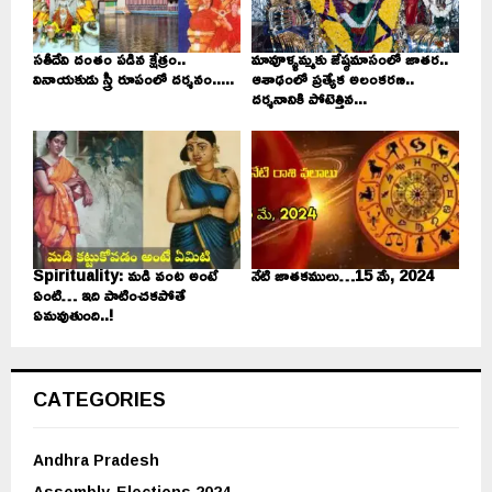
సతీదేవి దంతం పడిన క్షేత్రం..
మావూళ్ళమ్మకు జేష్ఠమాసంలో జాతర..
వినాయకుడు స్త్రీ రూపంలో దర్శనం.....
ఆశాఢంలో ప్రత్యేక అలంకరణ..
దర్శనానికి పోటెత్తిన...
Spirituality: మడి వంట అంటే
నేటి జాతకములు…15 మే, 2024
ఏంటి… ఇది పాటించకపోతే
ఏమవుతుంది..!
CATEGORIES
Andhra Pradesh
Assembly-Elections 2024