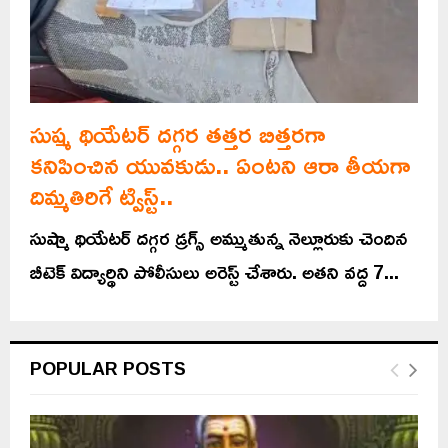
సుష్మ థియేటర్ దగ్గర తత్తర బిత్తరగా
కనిపించిన యువకుడు.. ఏంటని ఆరా తీయగా
దిమ్మతిరిగే ట్విస్ట్..
సుష్మా థియేటర్ దగ్గర డ్రగ్స్ అమ్ముతున్న నెల్లూరుకు చెందిన
బీటెక్ విద్యార్థిని పోలీసులు అరెస్ట్ చేశారు. అతని వద్ద 7...
POPULAR POSTS