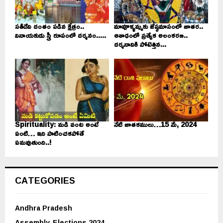
సతీదేవి దంతం పడిన క్షేత్రం..
మావూళ్ళమ్మకు జేష్ఠమాసంలో జాతర..
వినాయకుడు స్త్రీ రూపంలో దర్శనం.....
ఆశాఢంలో ప్రత్యేక అలంకరణ..
దర్శనానికి పోటెత్తిన...
Spirituality: మడి వంట అంటే
నేటి జాతకములు…15 మే, 2024
ఏంటి… ఇది పాటించకపోతే
ఏమవుతుంది..!
CATEGORIES
Andhra Pradesh
Assembly-Elections 2024