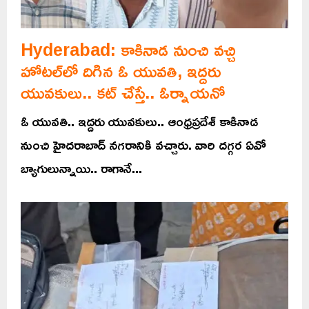
Hyderabad: కాకినాడ నుంచి వచ్చి
హోటల్‌లో దిగిన ఓ యువతి, ఇద్దరు
యువకులు.. కట్ చేస్తే.. ఓర్నాయనో
ఓ యువతి.. ఇద్దరు యువకులు.. ఆంధ్రప్రదేశ్ కాకినాడ
నుంచి హైదరాబాద్ నగరానికి వచ్చారు. వారి దగ్గర ఏవో
బ్యాగులున్నాయి.. రాగానే...