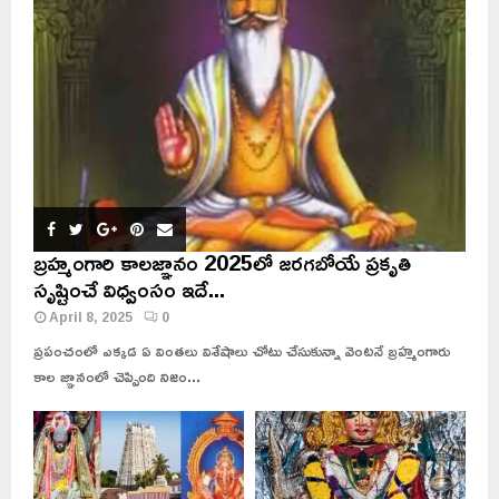
బ్రహ్మంగారి కాలజ్ఞానం 2025లో జరగబోయే ప్రకృతి
సృష్టించే విధ్వంసం ఇదే...
April 8, 2025
0
ప్రపంచంలో ఎక్కడ ఏ వింతలు విశేషాలు చోటు చేసుకున్నా వెంటనే బ్రహ్మంగారు
కాల జ్ఞానంలో చెప్పింది నిజం...