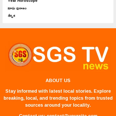
Year Horoscope
మాఘ పురాణం
శీర్షిక
ABOUT US
Stay informed with latest local stories. Explore
breaking, local, and trending topics from trusted
sources around your locality.
Contact us:
contact@yoursite.com