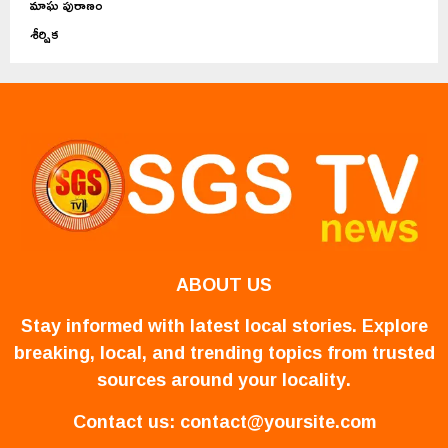
మాఘ పురాణం
శీర్షిక
ABOUT US
Stay informed with latest local stories. Explore
breaking, local, and trending topics from trusted
sources around your locality.
Contact us:
contact@yoursite.com