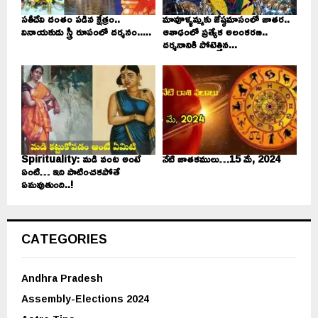
సతీదేవి దంతం పడిన క్షేత్రం..
మావూళ్ళమ్మకు జేష్ఠమాసంలో జాతర..
వినాయకుడు స్త్రీ రూపంలో దర్శనం.....
ఆశాఢంలో ప్రత్యేక అలంకరణ..
దర్శనానికి పోటెత్తిన...
Spirituality: మడి వంట అంటే
నేటి జాతకములు…15 మే, 2024
ఏంటి… ఇది పాటించకపోతే
ఏమవుతుంది..!
CATEGORIES
Andhra Pradesh
Assembly-Elections 2024