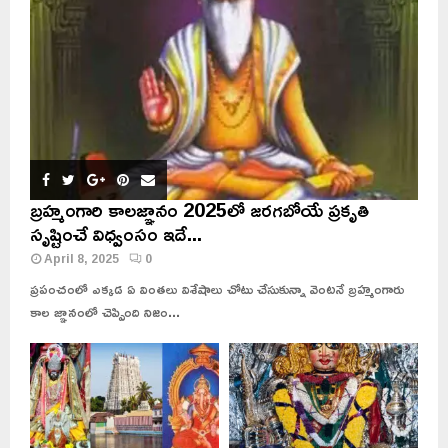
బ్రహ్మంగారి కాలజ్ఞానం 2025లో జరగబోయే ప్రకృతి
సృష్టించే విధ్వంసం ఇదే...
April 8, 2025
0
ప్రపంచంలో ఎక్కడ ఏ వింతలు విశేషాలు చోటు చేసుకున్నా వెంటనే బ్రహ్మంగారు
కాల జ్ఞానంలో చెప్పింది నిజం...