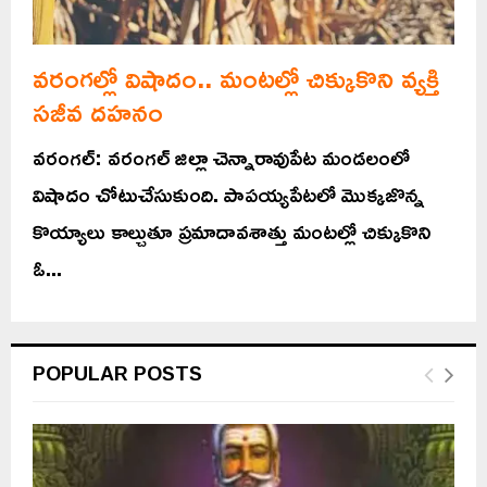
వరంగల్లో విషాదం.. మంటల్లో చిక్కుకొని వ్యక్తి
సజీవ దహనం
వరంగల్: వరంగల్ జిల్లా చెన్నారావుపేట మండలంలో
విషాదం చోటుచేసుకుంది. పాపయ్యపేటలో మొక్కజొన్న
కొయ్యాలు కాల్చుతూ ప్రమాదావశాత్తు మంటల్లో చిక్కుకొని
ఓ...
POPULAR POSTS