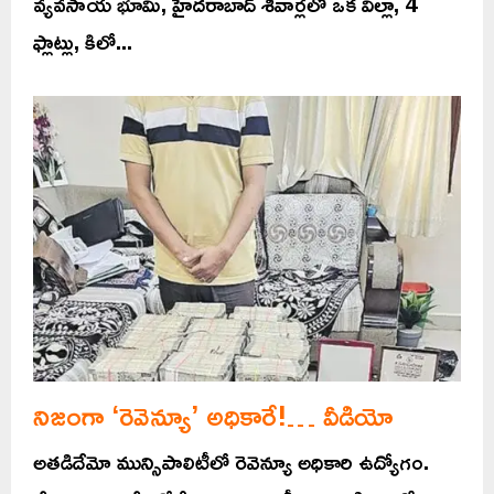
వ్యవసాయ భూమి, హైదరాబాద్‌ శివార్లలో ఒక విల్లా, 4
ఫ్లాట్లు, కిలో...
నిజంగా ‘రెవెన్యూ’ అధికారే!… వీడియో
అతడిదేమో మున్సిపాలిటీలో రెవెన్యూ అధికారి ఉద్యోగం.