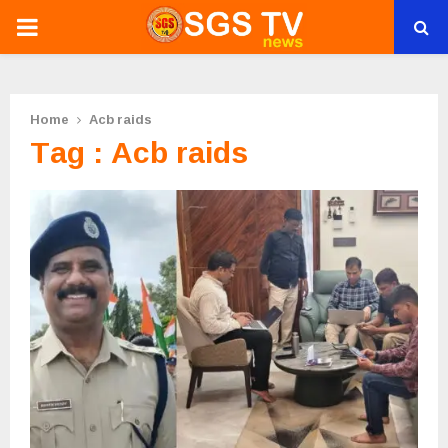
PRIMARY
MENU
Home
Acb raids
Tag : Acb raids