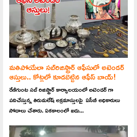
మతిపోయేలా సబ్‌రిజిస్ట్రార్‌ ఆఫీసులో అటెండర్‌
ఆస్తులు.. కోట్లలో కూడబెట్టిన ఆఫీస్ బాయ్!
రేణిగుంట సబ్ రిజిస్ట్రార్ కార్యాలయంలో అటెండర్ గా
పనిచేస్తున్న తిరుమలేష్ అక్రమాస్తులపై ఏసీబీ అధికారులు
సోదాలు చేశారు. ఏకకాలంలో ఐదు...