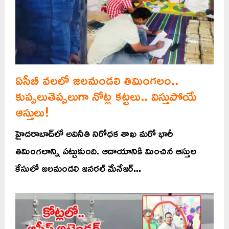
ఏసీబీ వలలో జలమండలి తిమింగలం..
కుప్పలుతెప్పలుగా నోట్ల కట్టలు.. విస్తుపోయే
ఆస్తులు!
హైదరాబాద్‌లో అవినీతి నిరోధక శాఖ మరో భారీ
తిమింగలాన్ని పట్టుకుంది. ఆదాయానికి మించిన ఆస్తుల
కేసులో జలమండలి జనరల్ మేనేజర్...