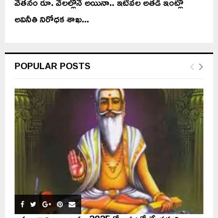
వేతనం రూ. వేలల్లోనే అయినా.. ఇటీవల అతడి ఇంట్లో
అవినీతి నిరోధక శాఖ...
POPULAR POSTS