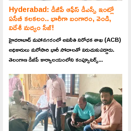
Hyderabad: డీజీపీ ఆఫీస్ డీఎస్పీ ఇంట్లో
ఏసీబీ కలకలం.. భారీగా బంగారం, వెండి,
విదేశీ మద్యం సీజ్!
హైదరాబాద్ మహానగరంలో అవినీతి నిరోధక శాఖ (ACB)
అధికారులు మరోసారి భారీ సోదాలతో విరుచుకుపడ్డారు.
తెలంగాణ డీజీపీ కార్యాలయంలోని కంప్యూటర్స్...