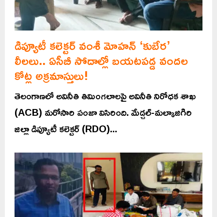
డిప్యూటీ కలెక్టర్ వంశీ మోహన్ ‘కుబేర’
లీలలు.. ఏసీబీ సోదాల్లో బయటపడ్డ వందల
కోట్ల అక్రమాస్తులు!
తెలంగాణలో అవినీతి తిమింగలాలపై అవినీతి నిరోధక శాఖ
(ACB) మరోసారి పంజా విసిరింది. మేడ్చల్-మల్కాజిగిరి
జిల్లా డిప్యూటీ కలెక్టర్ (RDO)...