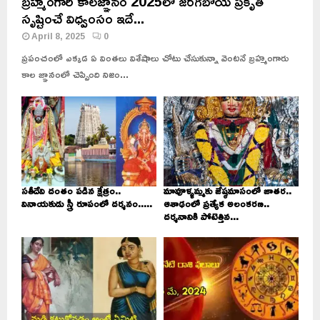
బ్రహ్మంగారి కాలజ్ఞానం 2025లో జరగబోయే ప్రకృతి
సృష్టించే విధ్వంసం ఇదే...
April 8, 2025
0
ప్రపంచంలో ఎక్కడ ఏ వింతలు విశేషాలు చోటు చేసుకున్నా వెంటనే బ్రహ్మంగారు
కాల జ్ఞానంలో చెప్పింది నిజం...
సతీదేవి దంతం పడిన క్షేత్రం..
మావూళ్ళమ్మకు జేష్ఠమాసంలో జాతర..
వినాయకుడు స్త్రీ రూపంలో దర్శనం.....
ఆశాఢంలో ప్రత్యేక అలంకరణ..
దర్శనానికి పోటెత్తిన...