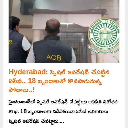
Hyderabad: స్పెషల్‌ ఆపరేషన్‌ చేపట్టిన
ఏసీబీ.. 18 బృందాలతో కొనసాగుతున్న
సోదాలు..!
హైదరాబాద్‌లో స్పెషల్‌ ఆపరేషన్‌ చేపట్టింది అవినీతి నిరోధక
శాఖ. 18 బృందాలుగా విడిపోయిన ఏసీబీ అధికారులు
స్పెషల్‌ ఆపరేషన్‌ చేపట్టారు....