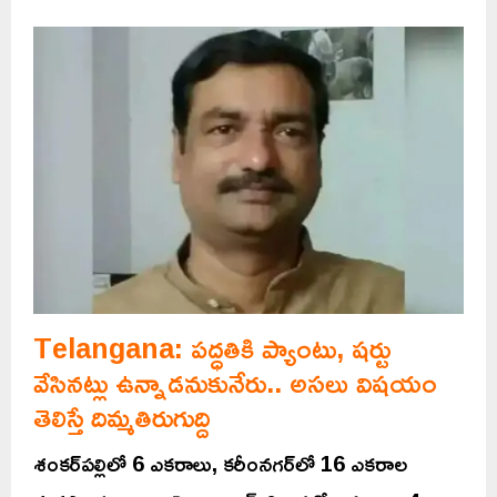
Telangana: పద్ధతికి ప్యాంటు, షర్టు
వేసినట్లు ఉన్నాడనుకునేరు.. అసలు విషయం
తెలిస్తే దిమ్మతిరుగుద్ది
శంకర్‌పల్లిలో 6 ఎకరాలు, కరీంనగర్‌లో 16 ఎకరాల