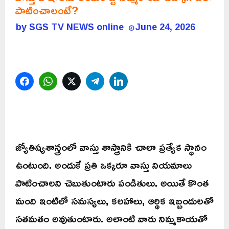
పాటించాలంటే?
by
SGS TV NEWS online
June 24, 2026
Facebook
WhatsApp
Twitter
Telegram
LinkedIn
జ్యోతిష్యశాస్త్రంలో వాస్తు శాస్త్రానికి చాలా ప్రత్యేక స్థానం
ఉంటుంది. అందుకే ప్రతి ఒక్కరూ వాస్తు నియమాలు
పాటించాలని చెబుతుంటారు పండితులు. అయితే కొంత
మంది ఇంటిలో సమస్యలు, కలహాలు, ఆర్థిక ఇబ్బందులతో
సతమతం అవుతుంటారు. అలాంటి వారు నిమ్మకాయతో