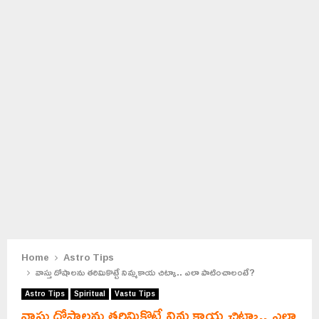
Home
Astro Tips
వాస్తు దోషాలను తరిమికొట్టే నిమ్మకాయ చిట్కా.. ఎలా పాటించాలంటే?
Astro Tips
Spiritual
Vastu Tips
వాస్తు దోషాలను తరిమికొట్టే నిమ్మకాయ చిట్కా.. ఎలా