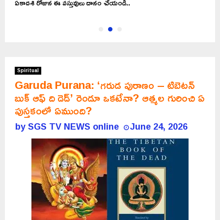
ఏకాదశి రోజున ఈ వస్తువులు దానం చేయండి..
భక
Spiritual
Garuda Purana: ‘గరుడ పురాణం – టిబెటన్
బుక్ ఆఫ్ ది డెడ్’ రెండూ ఒకటేనా? ఆత్మల గురించి ఏ
పుస్తకంలో ఏముంది?
by
SGS TV NEWS online
June 24, 2026