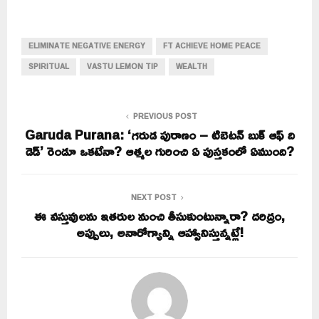
ELIMINATE NEGATIVE ENERGY
FT ACHIEVE HOME PEACE
SPIRITUAL
VASTU LEMON TIP
WEALTH
PREVIOUS POST
Garuda Purana: ‘గరుడ పురాణం – టిబెటన్ బుక్ ఆఫ్ ది
డెడ్’ రెండూ ఒకటేనా? ఆత్మల గురించి ఏ పుస్తకంలో ఏముంది?
NEXT POST
ఈ వస్తువులను ఇతరుల నుంచి తీసుకుంటున్నారా? దరిద్రం,
అప్పులు, అనారోగ్యాన్ని ఆహ్వానిస్తున్నట్లే!