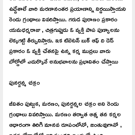
ఉద్దేశాలే వారి మరణానంతర ప్రయాణాన్ని నిర్ణయిస్తాయని
రెండు గ్రంథాలు వివరిస్తాయి. గరుడ పురాణం ప్రకారం
యమధర్మరాజు , చిత్రగుప్తుడు ఓ వ్యక్తి పాప పుణ్యాలను
లెక్కగట్టి తీర్పునిస్తారు. ఇక టిబెటన్ బుక్ ఆఫ్ ది డెడ్
ప్రకారం ఓ వ్యక్తి చేతనపై ఉన్న కర్మ ముద్రలు వారు
బోర్డోలో ఎదుర్కొనే అనుభవాలను ప్రభావితం చేస్తాయి
పునర్జన్మ చక్రం
జీవితం పుట్టుక, మరణం, పునర్జన్మల చక్రం అని రెండు
గ్రంథాలు వివరిస్తాయి. మరణం తర్వాత ఆత్మ తన కర్మల
ఆధారంగా తిరిగి మానవ రూపంలోనో, జంతువుగానో ,