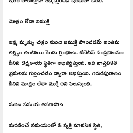
ఇతర లోకాల్లోనో జన్మిస్తుందని ఇందులో ఉంది.
మోక్షం లేదా విముక్తి
జన్మ మృత్యు చక్రం నుంచి విముక్తి పొందడమే అంతిమ
లక్ష్యం అంటాయి రెండు గ్రంథాలు. టిబెటన్ సంప్రదాయం
దీనిని ధర్మకాయ స్థితిగా అభివర్ణిస్తుంది. ఇది వాస్తవికత
భ్రమలను గుర్తించడం ద్వారా లభిస్తుంది. గరుడపురాణం
దీనిని మోక్షం లేదా ముక్తి అని పిలుస్తుంది.
మరణ సమయ అవగాహన
మరణించే సమయంలో ఓ వ్యక్తి మానసిక స్థితి,