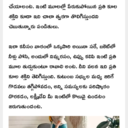
చేయాలంట. ఇంటి మూలల్లో పేరుకుపోయిన ప్రతి కూల
శక్తిని కూడా ఇది చాలా త్వరగా తొలిగిస్తుందని
చెబుతున్నారు పండితులు.
ఇలా కనీసం వారంలో ఒక్కసారి అయినా సరే, బకెట్‌లో
నీళ్లు పోసి, అందులో నిమ్మరసం, ఉప్పు కలిపి ఇంటి ప్రతి
మూల తుడ్చుకుంటూ రావాలి అంట. దీని వలన ఇది ప్రతి
కూల శక్తిని తెలిగిస్తుంది. కుటుంబ సభ్యుల మధ్య జరిగే
గొడవలు తగ్గిపోవడం, అన్ని సమస్యలకు పరిష్కారం
దొరకడం, లక్ష్మీదేవి మీ ఇంటిలో కొలువై ఉండటం
జరుగుతుందంట.