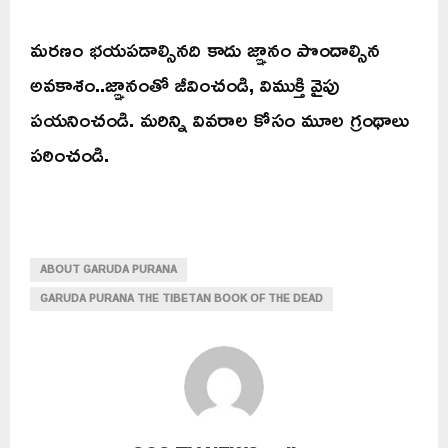
మరణం భయపడాల్సినది కాదు జ్ఞానం పొందాల్సిన
అవకాశం..జ్ఞానంతో జీవించండి, విముక్తి వైపు
పయనించండి. మరిన్ని వివరాల కోసం మూల గ్రంథాలు
పఠించండి.
ABOUT GARUDA PURANA
GARUDA PURANA THE TIBETAN BOOK OF THE DEAD