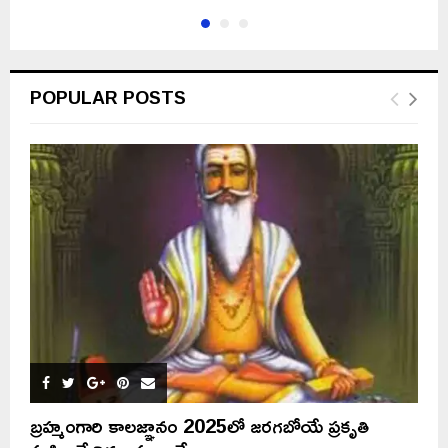
POPULAR POSTS
బ్రహ్మంగారి కాలజ్ఞానం 2025లో జరగబోయే ప్రకృతి