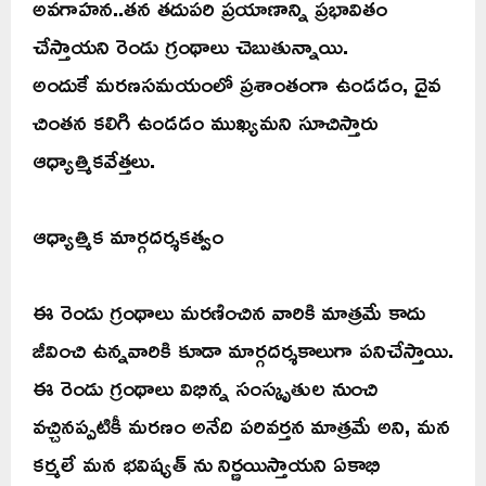
అవగాహన..తన తదుపరి ప్రయాణాన్ని ప్రభావితం
చేస్తాయని రెండు గ్రంథాలు చెబుతున్నాయి.
అందుకే మరణసమయంలో ప్రశాంతంగా ఉండడం, దైవ
చింతన కలిగి ఉండడం ముఖ్యమని సూచిస్తారు
ఆధ్యాత్మికవేత్తలు.
ఆధ్యాత్మిక మార్గదర్శకత్వం
ఈ రెండు గ్రంథాలు మరణించిన వారికి మాత్రమే కాదు
జీవించి ఉన్నవారికి కూడా మార్గదర్శకాలుగా పనిచేస్తాయి.
ఈ రెండు గ్రంథాలు విభిన్న సంస్కృతుల నుంచి
వచ్చినప్పటికీ మరణం అనేది పరివర్తన మాత్రమే అని, మన
కర్మలే మన భవిష్యత్ ను నిర్ణయిస్తాయని ఏకాభి