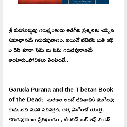
శ్రీ మహావిష్ణువు గరుత్మంతుడు అడిగిన ప్రశ్నలకు చెప్పిన
సమాధానమే గరుడపురాణం. అయితే టిబెటిన్ బుక్ ఆఫ్
ది డెడ్ కూడా సేమ్ టు సేమ్ గరుడపురాణమే
అంటారు..పోలికలు ఏంటంటే..
Garuda Purana and the Tibetan Book
of the Dead: మరణం అంటే జీవితానికి ముగింపు
కాదు..అది మహా పరివర్తన, ఆత్మ సాగించే యాత్ర.
గరుడపురాణం ప్రేతఖండం , టిబెటన్ బుక్ ఆఫ్ ది డెడ్