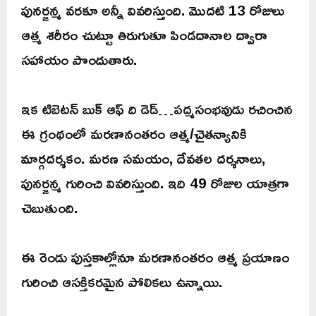
పునర్జన్మ వరకూ అన్నీ వివరిస్తుంది. మొదటి 13 రోజులు
ఆత్మ శరీరం చుట్టూ తిరుగుతూ పిండదానాల ద్వారా
సహాయం పొందుతారు.
ఇక టిబెటన్ బుక్ ఆఫ్ ది డెడ్…పద్మసంభవుడు రచించిన
ఈ గ్రంథంలో మరణానంతరం ఆత్మ/చైతన్యానికి
మార్గదర్శకం. మరణ సమయం, దేవతల దర్శనాలు,
పునర్జన్మ గురించి వివరిస్తుంది. ఇది 49 రోజుల యాత్రగా
చెబుతుంది.
ఈ రెండు పుస్తకాల్లోనూ మరణానంతరం ఆత్మ ప్రయాణం
గురించి ఆసక్తికరమైన పోలికలు ఉన్నాయి.