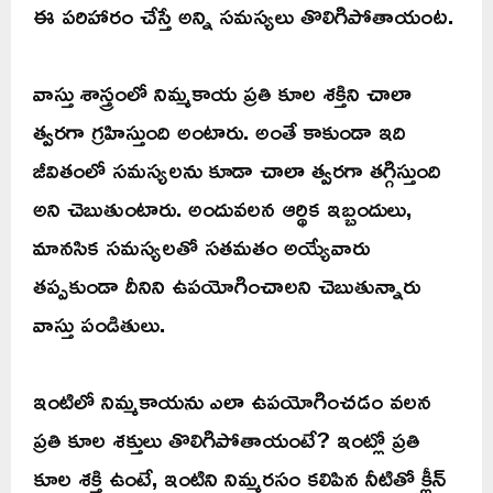
ఈ పరిహారం చేస్తే అన్ని సమస్యలు తొలిగిపోతాయంట.
వాస్తు శాస్త్రంలో నిమ్మకాయ ప్రతి కూల శక్తిని చాలా
త్వరగా గ్రహిస్తుంది అంటారు. అంతే కాకుండా ఇది
జీవితంలో సమస్యలను కూడా చాలా త్వరగా తగ్గిస్తుంది
అని చెబుతుంటారు. అందువలన ఆర్థిక ఇబ్బందులు,
మానసిక సమస్యలతో సతమతం అయ్యేవారు
తప్పకుండా దీనిని ఉపయోగించాలని చెబుతున్నారు
వాస్తు పండితులు.
ఇంటిలో నిమ్మకాయను ఎలా ఉపయోగించడం వలన
ప్రతి కూల శక్తులు తొలిగిపోతాయంటే? ఇంట్లో ప్రతి
కూల శక్తి ఉంటే, ఇంటిని నిమ్మరసం కలిపిన నీటితో క్లీన్