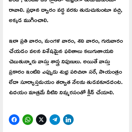
రావాలి. ప్రధాన ద్వారం వద్ద వరకు తుడుచుకుంటూ వచ్చి,
అక్కడ ముగించాలి.
ఇలా ప్రతి వారం, మంగళ వారం, శని వారం, గురువారం
చేయడం వలన విశేషమైన ఫలితాలు కలుగుతాయని
చెబుతున్నారు వాస్తు శాస్త్ర నిపుణులు. అయితే వాస్తు
ప్రకారం ఇంటిని ఎప్పుడు శుభ్ర పరిచినా సరే, సాయంత్రం
లేదా సూర్యాస్తమయం తర్వాత నేలను తుడవకూడదంట.
ఉదయం మాత్రమే నీటిని నిమ్మరసంతో క్లీన్ చేయాలి.
Facebook
WhatsApp
Twitter
Telegram
LinkedIn