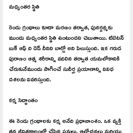
మధ్యంతర స్థితి
రెండు గ్రంథాలు కూడా మరణం తర్వాత, పునర్జన్మకు
ముందు మధ్యంతర స్థితి ఉంటుందని చెబుతాయి. టిబెటన్
బుక్ ఆఫ్ ది డెడ్ దీనిని బార్డో అని పిలుస్తుంది. ఇక గరుడ
పురాణం ఆత్మ శరీరాన్ని వదిలిన తర్వాత యమలోకానికి
చేరుకునేముందు సాగించే సుదీర్ఘ ప్రయాణాన్ని వివిధ
దశలను వివరిస్తుంది.
కర్మ సిద్ధాంతం
ఈ రెండు గ్రంథాలకు కర్మ అనేది ప్రధానాంశం. ఒక వ్యక్తి
తన జీవితకాలంలో చేసిన పనులు, ఆలోచనలు మరియు