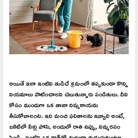
అయితే ఇలా ఇంటిని తుడిచే క్రమంలో తప్పకుండా కొన్ని
నియమాలు పాటించాలని చెబుతున్నారు పండితులు. దీని
కోసం ముందుగా ఒక తాజా నిమ్మకాయను
తీసుకోవాలంట. ఇది మంచి ఫలితాలను ఇవ్వాలి అంటే,
బకెట్‌లో నీళ్లు పోసి, అందులో రాతి ఉప్పు, నిమ్మరసం
పిండి , ఇంటిని ఒక క్లాత్‌తో శుభ్రంగా తుడుచుకుంటూ