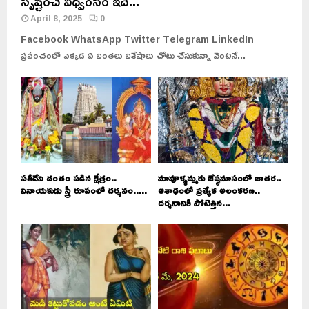
సృష్టించే విధ్వంసం ఇదే...
April 8, 2025
0
Facebook WhatsApp Twitter Telegram LinkedIn
ప్రపంచంలో ఎక్కడ ఏ వింతలు విశేషాలు చోటు చేసుకున్నా వెంటనే...
సతీదేవి దంతం పడిన క్షేత్రం..
మావూళ్ళమ్మకు జేష్ఠమాసంలో జాతర..
వినాయకుడు స్త్రీ రూపంలో దర్శనం.....
ఆశాఢంలో ప్రత్యేక అలంకరణ..
దర్శనానికి పోటెత్తిన...