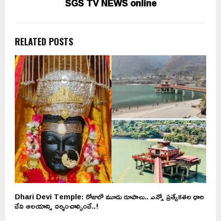
SGS TV NEWS online
RELATED POSTS
Dhari Devi Temple: రోజులో మూడు రూపాలు.. ఎన్నో ప్రత్యేకతల ధారి
ర
దేవి ఆలయాన్ని దర్శించాల్సిందే..!
మ