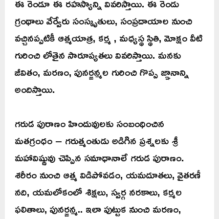
ఈ రెండూ ఈ రహస్యాన్ని వివరిస్తాయి. ఈ రెండు
గ్రంథాలు వేర్వేరు సంస్కృతులు, సంప్రదాయాల నుంచి
వచ్చినప్పటికీ ఆత్మయాత్ర, కర్మ , మధ్యస్థ స్థితి, మోక్షం వీటి
గురించి లోతైన సారూప్యతలు వివరిస్తాయి. మనకు
జీవితం, మరణం, పునర్జన్మల గురించి గొప్ప జ్ఞానాన్ని
అందిస్తాయి.
గరుడ పురాణం హిందువులకు సంబంధించిన
మతగ్రంధం – గరుత్మంతుడు అడిగిన ప్రశ్నలకు శ్రీ
మహావిష్ణువు చెప్పిన సమాధానాలే గరుడ పురాణం.
శరీరం నుంచి ఆత్మ విడిపోవడం, యమదూతలు, వైతరణీ
నది, యమలోకంలో శిక్షలు, స్వర్గ నరకాలు, కర్మల
ఫలితాలు, పునర్జన్మ.. ఇలా పుట్టుక నుంచి మరణం,