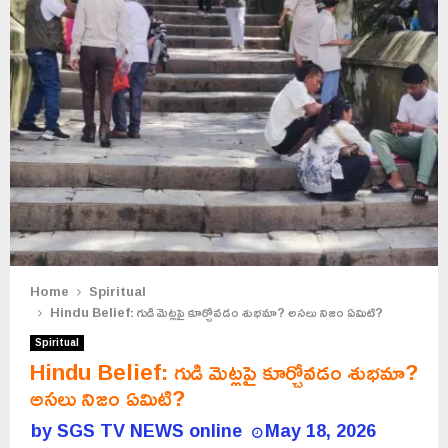
Home
Spiritual
Hindu Belief: గుడి మెట్లపై కూర్చోవడం శుభమా? అసలు నిజం ఏమిటి?
Spiritual
Hindu Belief: గుడి మెట్లపై కూర్చోవడం శుభమా?
అసలు నిజం ఏమిటి?
by
SGS TV NEWS online
May 18, 2026