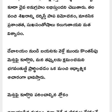
కూడా దైవ అనుగ్రహం లభిస్తుందని చెబుతారు. తల
వంచి శిఖరాన్ని దర్శిస్తే పాప విమోచనం, మానసిక
ప్రశాంతత, సుఖసంతోషాలు కలుగుతాయని మత
విశ్వాసం.
దేవాలయం నుండి బయటకు వెళ్లే ముందు కొంతసేపు
మెట్లపై కూర్చొని, మన తప్పులను క్షమించమని
భగవంతుణ్ణి ప్రార్థించడం ఒక మంచి ఆధ్యాత్మిక
ఆచారంగా భావిస్తారు.
మెట్లపై కూర్చొని పఠించాల్సిన శ్లోకం
అనాయాసేన మరణం, వినా దైన్యేన జీవనం। దేహాంతే