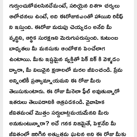
గుర్తుంచుకోవలసినదేమంటే, సరియైన దిశగా చర్యలు
ఆలోచనలు ఉంటే, అది ఈరోజునఎంతో హాయిని రిలీఫ్
ని ఇస్తుంది. ఈరోజు మదుపు చెయ్యడం అనేది మీ
వృద్ధిని, ఆర్థిక సురక్షణని మెరుగుపరుస్తుంది. కుటుంబ
బాధ్యతలు మీ మనసుకు ఆందోళన పెంచేలాగ
ఉంటాయి. మీకు ఇష్టమైన వ్యక్తితో పిక్ నిక్ కి వెళ్ళడం
ద్వారా, మీ విలువైన క్షణాలలో మరల జీవించండి. ప్రేమ
అన్నింటికీ ప్రత్యామ్నాయమని ఈ రోజు మీరు
తెలుసుకుంటారు. ఈ రోజు మీరెలా ఫీల్ అవుతున్నారో
ఇతరులు తెలుపడానికి ఆత్రపడకండి. వైవాహిక
జీవితమంటే మొత్తం సర్దుబాట్లమయమేనని మీరు
అనుకుంటున్నారా? అదే గనక నిజమైతే, పెళ్లనేది మీ
జీవితంలో జరిగిన అత్యుత్తమ ఘటన అని ఈ రోజు మీకు