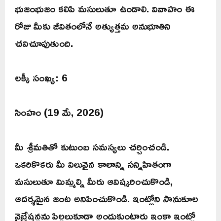
భుజంభుజం కలిపి మసులుతూ ఉండాలి. వివాహం ఈ
రోజు మీకు జీవితంలోనే అత్యుత్తమ అనుభూతిని
చవిచూపుతుంది.
లక్కీ సంఖ్య: 6
సింహం (19 మే, 2026)
మీ శ్రీమతితో కుటుంబ సమస్యలు చర్చించండి.
ఒకరికొకరు మీ విలువైన కాలాన్ని సన్నిహితంగా
మసులుతూ మిమ్మల్ని మీరు ఆవిష్కరించుకొండి,
ఆదర్శమైన జంట అనిపించుకొండి. ఇంట్లోని సానుకూల
వైబ్రేషన్లను పిల్లలుకూడా అందుకుంటారు ఇంకా ఇంట్లో