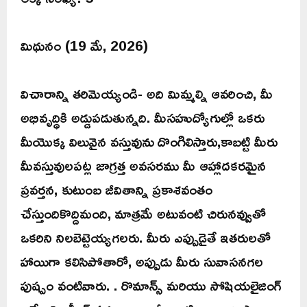
మిథునం (19 మే, 2026)
విచారాన్ని తరిమెయ్యండి- అది మిమ్మల్ని ఆవరించి, మీ
అభివృద్ధికి అడ్డుపడుతున్నది. మీసహుద్యోగుల్లో ఒకరు
మీయొక్క విలువైన వస్తువును దొంగిలిస్తారు,కాబట్టి మీరు
మీవస్తువులపట్ల జాగ్రత్త అవసరము మీ ఆహ్లాదకరమైన
ప్రవర్తన, కుటుంబ జీవితాన్ని ప్రకాశవంతం
చేస్తుందికొద్దిమంది, మాత్రమే అటువంటి చిరునవ్వుతో
ఒకరిని నిలబెట్టెయ్యగలరు. మీరు ఎప్పుడైతే ఇతరులతో
హాయిగా కలిసిపోతారో, అప్పుడు మీరు సువాసనగల
పుష్పం వంటివారు. . రొమాన్స్ మరియు సోషియలైజింగ్