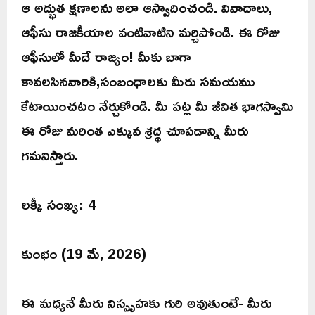
ఆ అద్భుత క్షణాలను అలా ఆస్వాదించండి. వివాదాలు,
ఆఫీసు రాజకీయాల వంటివాటిని మర్చిపోండి. ఈ రోజు
ఆఫీసులో మీదే రాజ్యం! మీకు బాగా
కావలసినవారికి,సంబంధాలకు మీరు సమయము
కేటాయించటం నేర్చుకోండి. మీ పట్ల మీ జీవిత భాగస్వామి
ఈ రోజు మరింత ఎక్కువ శ్రద్ధ చూపడాన్ని మీరు
గమనిస్తారు.
లక్కీ సంఖ్య: 4
కుంభం (19 మే, 2026)
ఈ మధ్యనే మీరు నిస్పృహకు గురి అవుతుంటే- మీరు