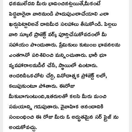
ధనములేదని మీరు భావించినట్లయితే,మీకంటే
పెద్దవారైనా వారినుండి పొదుపుఎలాచేయాలి ఎలా
ఖర్చుపెట్టాలిఅనే దానిమీద సలహాలు తీసుకోండి. పిల్లలు
వారి స్కూల్ ప్రాజెక్ట్ వర్క్ పూర్తిచేసుకోవడంలో మీ
సహాయం పొందుతారు. ప్రేమికులు కుటుంబ భావనలను
ఎంతగానో పరిశిలించి మన్నించుతారు. భారీ భూ
వ్యవహారాలనుడీల్ చేసే, స్థాయిలో ఉంటారు.
ఆందరినీఒకచోట చేర్చి, వినోదాత్మక ప్రోజెక్ట్ లలో,
కలుపుకుంటూ పోతారు. ఈరోజు
మీకుబాగుంటుంది,ఇతరులతో కలసి మీరు మంచి
సమయాన్ని గడుపుతారు. వైవాహిక ఆనందానికి
సంబంధించి ఈ రోజు మీరు ఓ అద్భుతమైన సర్ ప్రైజ్ ను
అందుకోవచ్చు.