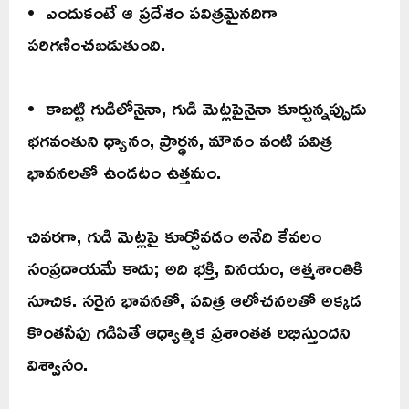
• ఎందుకంటే ఆ ప్రదేశం పవిత్రమైనదిగా
పరిగణించబడుతుంది.
• కాబట్టి గుడిలోనైనా, గుడి మెట్లపైనైనా కూర్చున్నప్పుడు
భగవంతుని ధ్యానం, ప్రార్థన, మౌనం వంటి పవిత్ర
భావనలతో ఉండటం ఉత్తమం.
చివరగా, గుడి మెట్లపై కూర్చోవడం అనేది కేవలం
సంప్రదాయమే కాదు; అది భక్తి, వినయం, ఆత్మశాంతికి
సూచిక. సరైన భావనతో, పవిత్ర ఆలోచనలతో అక్కడ
కొంతసేపు గడిపితే ఆధ్యాత్మిక ప్రశాంతత లభిస్తుందని
విశ్వాసం.