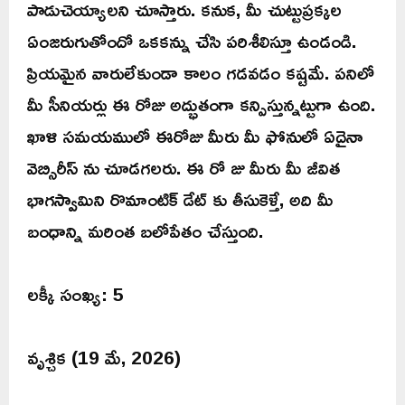
పాడుచెయ్యాలని చూస్తారు. కనుక, మీ చుట్టుప్రక్కల
ఏంజరుగుతోందో ఒకకన్ను చేసి పరిశీలిస్తూ ఉండండి.
ప్రియమైన వారులేకుండా కాలం గడవడం కష్టమే. పనిలో
మీ సీనియర్లు ఈ రోజు అద్భుతంగా కన్పిస్తున్నట్టుగా ఉంది.
ఖాళి సమయములో ఈరోజు మీరు మీ ఫోనులో ఏదైనా
వెబ్సిరీస్ ను చూడగలరు. ఈ రో జు మీరు మీ జీవిత
భాగస్వామిని రొమాంటిక్ డేట్ కు తీసుకెళ్తే, అది మీ
బంధాన్ని మరింత బలోపేతం చేస్తుంది.
లక్కీ సంఖ్య: 5
వృశ్చిక (19 మే, 2026)