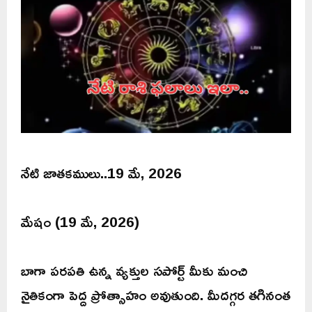
నేటి జాతకములు..19 మే, 2026
మేషం (19 మే, 2026)
బాగా పరపతి ఉన్న వ్యక్తుల సపోర్ట్ మీకు మంచి
నైతికంగా పెద్ద ప్రోత్సాహం అవుతుంది. మీదగ్గర తగినంత