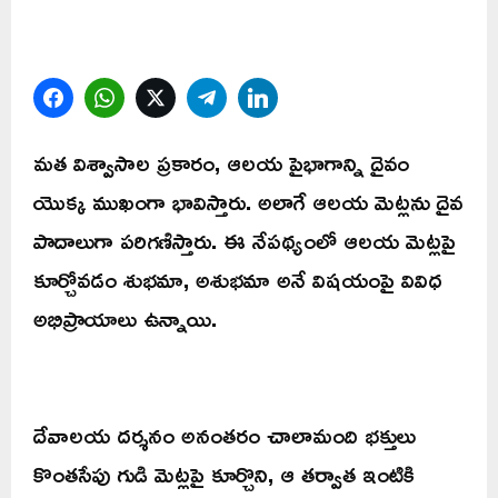
Facebook
WhatsApp
Twitter
Telegram
LinkedIn
మత విశ్వాసాల ప్రకారం, ఆలయ పైభాగాన్ని దైవం
యొక్క ముఖంగా భావిస్తారు. అలాగే ఆలయ మెట్లను దైవ
పాదాలుగా పరిగణిస్తారు. ఈ నేపథ్యంలో ఆలయ మెట్లపై
కూర్చోవడం శుభమా, అశుభమా అనే విషయంపై వివిధ
అభిప్రాయాలు ఉన్నాయి.
దేవాలయ దర్శనం అనంతరం చాలామంది భక్తులు
కొంతసేపు గుడి మెట్లపై కూర్చొని, ఆ తర్వాత ఇంటికి