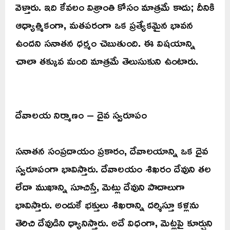
వెళ్తారు. ఇది కేవలం విశ్రాంతి కోసం మాత్రమే కాదు; దీనికి
ఆధ్యాత్మికంగా, మతపరంగా ఒక ప్రత్యేకమైన భావన
ఉందని సనాతన ధర్మం చెబుతుంది. ఈ విషయాన్ని
చాలా తక్కువ మంది మాత్రమే తెలుసుకుని ఉంటారు.
దేవాలయ నిర్మాణం – దైవ స్వరూపం
సనాతన సంప్రదాయం ప్రకారం, దేవాలయాన్ని ఒక దైవ
స్వరూపంగా భావిస్తారు. దేవాలయం శిఖరం దేవుని తల
లేదా ముఖాన్ని సూచిస్తే, మెట్లు దేవుని పాదాలుగా
భావిస్తారు. అందుకే భక్తులు శిఖరాన్ని దర్శిస్తూ కళ్లను
తెరిచి దేవుడిని ధ్యానిస్తారు. అదే విధంగా, మెట్లపై కూర్చుని