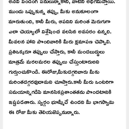
అనేవి పెండీంగ్ పనులున్నాకానీ, వాటిని అధిగమిస్తాయి.
ముందు ఒప్పుకున్న తప్పు, మీకు అనుకూలంగా
మారుతుంది, కానీ మీరు, ఆపనిని మరింత మెరుగుగా
ఎలా చెయ్యాలో విశ్లేషించ వలసిన అవసరం ఉన్నది.
మీవలన హాని పొందివారికి మీరు క్షమాపణ చెప్పాలి.
ప్రతిఒక్కరూ తప్పులు చేస్తారు, కానీ మందబుద్ధులు
మాత్రమే మరలమరల తప్పులు చేస్తుంటారుఅని
గుర్తుంచుకొండి. ఈరోజు,మీకుదగ్గరివారు మీకు
మరింతదగ్గరవుదామని చూస్తారు.కానీ మీరు ఒంటరిగా
సమయాన్నిగడిపి మానసికప్రశాంతతను పొందటానికి
ఇష్టపడతారు. స్వర్గం భూమ్మీదే ఉందని మీ భాగస్వామి
ఈ రోజు మీకు తెలియజెప్పనున్నారు.