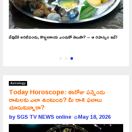
..
దేవుడికి అరటిపండు, కొబ్బరికాయ ఎందుకో తెలుసా? – ఆ రహస్యం ఇదే!
Astrology
Today Horoscope: ఈరోజు పన్నెండు
రాశులకు ఎలా ఉంటుంది? మీ రాశి ఫలాలు
చూసుకున్నారా?
by
SGS TV NEWS online
May 18, 2026