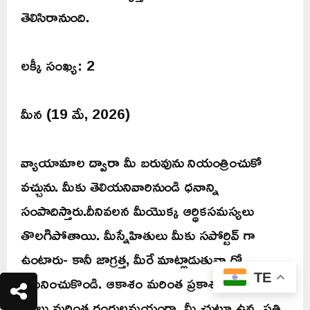
తెలిసిరానుంది.
లక్కీ సంఖ్య: 2
మీన (19 మే, 2026)
వ్యాయామాల ద్వారా మీ బరువును నియంత్రించుకో
వచ్చును. మీకు తెలియనివారినుండి ధనాన్ని
సంపాదిస్తారు.దీనివలన మీయొక్క ఆర్ధికసమస్యలు
తొలగిపోతాయి. మీస్నేహితులు మీకు సపోర్టివ్ గా
ఉంటారు- కానీ జాగ్రత్త, మీరే మాట్లాడుతున్నారో
గమనించుకొండి. ఆకాశం మరింత ప్రకాశవంతంగా,
TE
పూలు మరింత రంగులమయంగా, మీ చుట్టూ ఉన్న ప్రతి