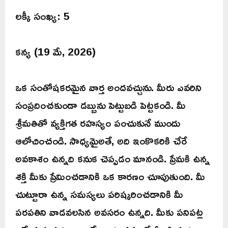
లక్కీ సంఖ్య: 5
కన్య (19 మే, 2026)
ఒక సంతోషకరమైన వార్త అందవచ్చును. మీరు ఎవరిని
సంప్రదించకుండా డబ్బును పెట్టుబడి పెట్టకండి. మీ
శ్రీమతితో వ్యక్తిగత రహస్యం పంచుకునే ముందు
ఆలోచించండి. సాధ్యమైఅతే, అది ఇంకొకరికి చేరే
అవకాశం ఉన్నది కనుక చెప్పడం మానండి. ప్రేమకి ఉన్న
శక్తి మీకు ప్రేమించడానికి ఒక కారణం చూపుతుంది. మీ
చుట్టూరా ఉన్న సమస్యలు పరిష్కరించడానికి మీ
పరపతిని వాడవలసిన అవసరం ఉన్నది. మీకు పనిపట్ల