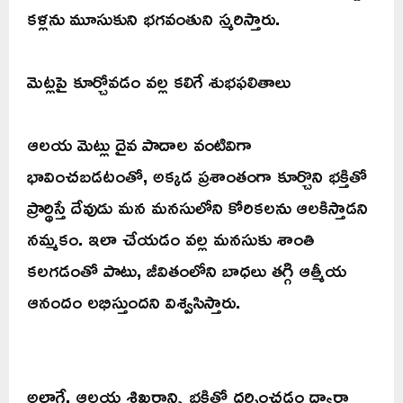
కళ్లను మూసుకుని భగవంతుని స్మరిస్తారు.
మెట్లపై కూర్చోవడం వల్ల కలిగే శుభఫలితాలు
ఆలయ మెట్లు దైవ పాదాల వంటివిగా
భావించబడటంతో, అక్కడ ప్రశాంతంగా కూర్చొని భక్తితో
ప్రార్థిస్తే దేవుడు మన మనసులోని కోరికలను ఆలకిస్తాడని
నమ్మకం. ఇలా చేయడం వల్ల మనసుకు శాంతి
కలగడంతో పాటు, జీవితంలోని బాధలు తగ్గి ఆత్మీయ
ఆనందం లభిస్తుందని విశ్వసిస్తారు.
అలాగే, ఆలయ శిఖరాన్ని భక్తితో దర్శించడం ద్వారా