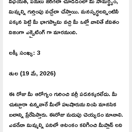
విధేయత, పనులు జరిగేలా చూడడంలో మీ సామర్థ్యం,
మిమ్మల్ని గుర్తింపు వచ్చేలా చేస్తాయి. మనస్పర్ధలన్నింటినీ
పక్కన పెట్టి మీ భాగస్వామి వచ్చి మీ ఒళ్లో వాలితే జీవితం
నిజంగా ఎక్సైటింగ్ గా మారనుంది.
లక్కీ సంఖ్య: 3
తుల (19 మే, 2026)
ఈ రోజు మీ ఆరోగ్యం గురించి వర్రీ పడనక్కరలేదు. మీ
చుట్టూరా ఉన్నవారే మీలో హుషారును నింపి మానసిక
బలాన్ని ప్రేరేపిస్తారు. ఈరోజు మదుపు చెయ్యడం మానాలి.
ఎవరేనా మిమ్మల్ని పనిలో ఆటంకం కలిగించి మీప్లాన్ లని