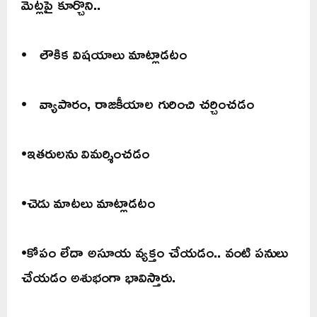
మెట్లపై కూర్చొని..
• లౌకిక విషయాలు మాట్లాడటం
• వ్యాపారం, రాజకీయాల గురించి చర్చించడం
•ఇతరులను విమర్శించడం
•చెడు మాటలు మాట్లాడటం
•కోపం లేదా అసూయ వ్యక్తం చేయడం.. వంటి పనులు
చేయడం అశుభంగా భావిస్తారు.