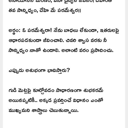
తవ సాన్నిధ్యం, దేహి మే పరమేశ్వర॥
అర్థం: ఓ పరమేశ్వరా! నేను బాధలు లేకుండా, ఇతరులపై
ఆధారపడకుండా జీవించాలి. చివరి శ్వాస వరకు నీ
సాన్నిధ్యం నాతో ఉండాలి. అలాంటి వరం ప్రసాదించు.
ఎప్పుడు అశుభంగా భావిస్తారు?
గుడి మెట్లపై కూర్చోవడం సాధారణంగా శుభకరమే
అయినప్పటికీ.. అక్కడ ప్రవర్తించే విధానం ఎంతో
ముఖ్యమని శాస్త్రాలు చెబుతున్నాయి.