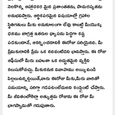
నెలకొన్న ఆహ్లాదకర మైన ప్రశాంతతను, సామరస్యతను
అనుభవిస్తారు. ఆర్థికపరమైన విషయాల్లో గ్రహాల
స్థితిగతులు మీకు అనుకూలంగా లేవు కాబట్టి మీయొక్క
ధనము జాగ్రత్త ఇతరుల ధ్యాసను పెద్దగా కష్ట
పడకుండానే, ఆకర్షించడానికి ఈరోజు సరియైనది. మీ
ప్రేమికురాలికి ప్రేమ ఒక నదివంటిదని భావిస్తారు. ఈ రోజు
ఆఫీసులో మీరు బహుశా ఒక అద్భుతమైన వ్యక్తిని
కలుసుకోవచ్చు. మీకుకనుక వివాహము అయ్యిఉండి
పిల్లలుఉన్నట్లయితే,వారు ఈరోజు మీకు,మీరు వారితో
సమయాన్ని సరిగ్గా గడపటంలేదుఅని కంప్లైంట్ చేస్తారు.
మీ జీవితంలోకెల్లా అత్యుత్తమ రోజును ఈ రోజు మీ
భాగస్వామితో గడుపుతారు.