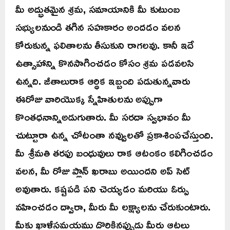
మీ అద్భుతమైన శ్రమ, సమాయానికి మీ కుటుంబ
సభ్యులనుండి తగిన సహకారం అందడం వలన
కోరుకున్న ఫలితాలను తీసుకుని రాగలవు. కానీ ఇదే
ఉత్సాహాన్ని కొనసాగించడం కోసం శ్రమ పడవలసి
ఉన్నది. జీతాలురాక ఆర్ధిక ఇబ్బంది పడుతున్నవారు
ఈరోజు వారియొక్క స్నేహితులను అప్పుగా
కొంతధనాన్నిఅడుగుతారు. మీ సరదా స్వభావం మీ
చుట్టూరా ఉన్న చోటంతా నవ్వులతో ప్రకాశింపచేస్తుంది.
మీ శ్రీమతి తరఫు బంధువులు రాక ఆటంకం కలిగించడం
వలన, మీ రోజు ప్లాన్ ఖరాబు అయిందని అప్ సెట్
అవుతారు. కష్టపడి పని చెయ్యడం మరియు ఓర్పు
వహించడం ద్వారా, మీరు మీ లక్ష్యాలను చేరుకుంటారు.
మీకు ఖాళీసమయము దొరికినప్పుడు మీరు ఆటలు