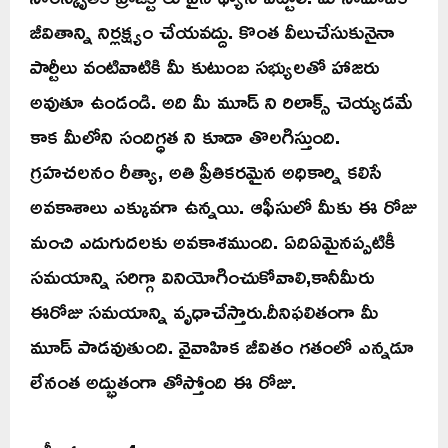
జీవితాన్ని నిర్లక్ష్యం చేయవద్దు. కొంత వీలుచేసుకునైనా
పార్టీలు వంటివాటికి మీ కుటుంబ సభ్యులతో హాజరు
అవుతూ ఉండండి. అది మీ మూడ్ ని రిలాక్స్ చెయ్యడమే
కాక మీలోని సందిగ్ధత ని కూడా తొలగిస్తుంది.
గ్రహచలనం రీత్యా, అతి ప్రీతికరమైన అధికార్ని కలిసే
అవకాశాలు ఎక్కువగా ఉన్నయి. ఆఫీసులో మీకు ఈ రోజు
మంచి ఎదుగుదలకు అవకాశముంది. ఏదిఏమైనప్పటికీ
సమయాన్ని సరిగ్గా వినియోగించుకోవాలి,కానీమీరు
ఈరోజు సమయాన్ని వృధాచేస్తారు.దీనిఫలితంగా మీ
మూడ్ పాడవుతుంది. వైవాహిక జీవితం గతంలో ఎన్నడూ
లేనంత అద్భుతంగా తోస్తోంది ఈ రోజు.