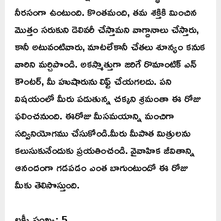
నీరసంగా ఉంటుంది. కొంతమంది, తమ శక్తికి మించిన
మొత్తం సరుకుని డెలివరీ చేస్తామని వాగ్దానాలు చేస్తారు,
కానీ అటువంటివారు, మాటలేకానీ చేతలు శూన్యం కనుక
వారిని మర్చిపొండి. అకస్మాత్తుగా జరిగే రొమాంటిక్ ఎన్
కౌంటర్, మీ హుషారును లిఫ్ట్ చేయగలదు. పని
విషయంలో మీరు పడుతున్న చక్కని శ్రమంతా ఈ రోజు
ఫలించనుంది. ఈరోజు మీసమయాన్ని మంచిగా
సద్వినియోగము చేసుకోండి.మీరు మీపాత మిత్రులను
కలుసుకునేందుకు ప్రయతించండి. వైవాహిక జీవితాన్ని
ఆనందంగా గడపడం ఎంత బాగుంటుందో ఈ రోజు
మీకు తెలిసొస్తుంది.
లక్కీ సంఖ్య: 5