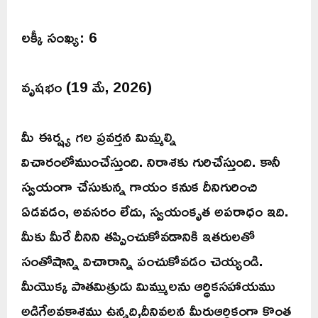
లక్కీ సంఖ్య: 6
వృషభం (19 మే, 2026)
మీ ఈర్ష్య గల ప్రవర్తన మిమ్మల్ని
విచారంలోముంచేస్తుంది. నిరాశకు గురిచేస్తుంది. కానీ
స్వయంగా చేసుకున్న గాయం కనుక దీనిగురించి
ఏడవడం, అవసరం లేదు, స్వయంకృత అపరాధం ఇది.
మీకు మీరే దీనిని తప్పించుకోవడానికి ఇతరులతో
సంతోషాన్ని విచారాన్ని పంచుకోవడం చెయ్యండి.
మీయొక్క పాతమిత్రుడు మిమ్ములను ఆర్ధికసహాయము
అడిగేఅవకాశము ఉన్నది,దీనివలన మీరుఆర్ధికంగా కొంత