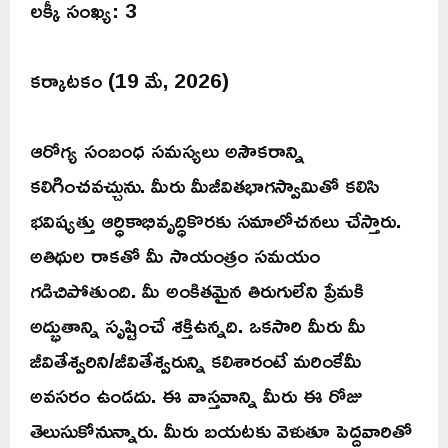
లక్కీ సంఖ్య: 3
కర్కాటకం (19 మే, 2026)
ఆరోగ్య సంబంధ సమస్యలు అసౌకరాన్ని
కలిగించవచ్చును. మీరు మీజీవితభాగస్వామితో కలిసి
భవిష్యత్తు ఆర్ధికాభివృద్ధికొరకు సమాలోచనలు చేస్తారు.
అతిథుల రాకతో మీ సాయంత్రం సమయం
గడిచిపోతుంది. మీ అంకితమైన తిరుగులేని ప్రేమకి
అద్భుతాన్ని సృష్టించే శక్తిఉన్నది. ఒకసారి మీరు మీ
జీవితేశ్వరిని/జీవితేశ్వరున్ని కలిశారంటే మరింకేమీ
అవసరం ఉండదు. ఈ వాస్తవాన్ని మీరు ఈ రోజు
తెలుసుకోనున్నారు. మీరు బయటకు వెళుతూ పెద్దవారితో