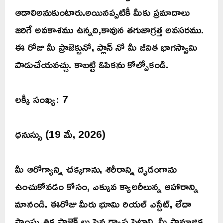
ఆడాలిఅనుకుంటారు.అయినప్పటికీ మీకు ప్రమాదాలు
జరిగే అవకాశము ఉన్నది,కావున తగుజాగ్రత్త అవసరము.
ఈ రోజు మీ ప్రాజెక్టునో, ప్లాన్ నో మీ జీవిత భాగస్వామి
పాడుచేయవచ్చు. కాబట్టి ఓపికను కోల్పోకండి.
లక్కీ సంఖ్య: 7
ధనుస్సు (19 మే, 2026)
మీ ఆరోగ్యాన్ని చక్కగాను, శరీరాన్ని దృడంగాను
ఉంచుకోవడం కోసం, ఎక్కువ క్యాలరీలున్న ఆహారాన్ని
మానండి. ఈరోజు మీరు భూమి రియల్ ఎస్టేట్, లేదా
సాంస్కృతిక ప్రాజెక్ట్ లు పైన ఢ్యాస పెట్టాలి. మీ సామాజిక