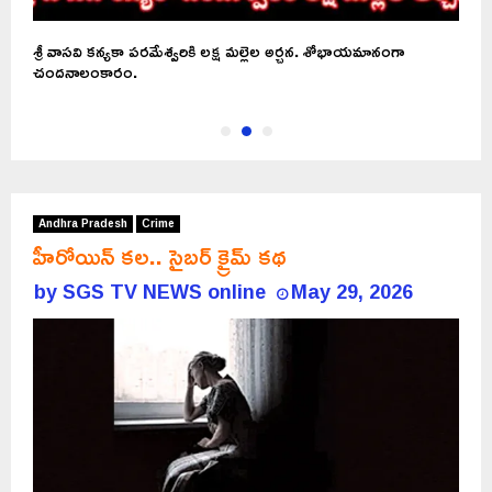
శ్రీ వాసవి కన్యకా పరమేశ్వరికి లక్ష మల్లెల అర్చన. శోభాయమానంగా
M
చందనాలంకారం.
భక
Andhra Pradesh
Crime
హీరోయిన్ కల.. సైబర్ క్రైమ్ కథ
by
SGS TV NEWS online
May 29, 2026