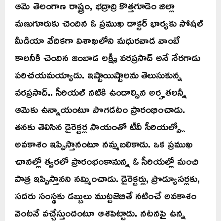
ఆమె తెలంగాణ రాష్ట్రం, భద్రాద్రి కొత్తగూడెం జిల్లా
మణుగూరుకు చెందిన ఓ ప్రముఖ డాక్టర్ భార్యకు సోషల్
మీడియా వేదికగా విశాఖలోని మధురవాడ వాంబే
కాలనీకి చెందిన జంబాడ లక్ష్మీ వరప్రసాద్ అనే నేరగాడు
పరిచయమయ్యాడు. ఇష్టాయిష్టాలను తెలుసుకున్న
వరప్రసాద్.. సీరియల్ నటికి ఉండాల్సిన అర్హతలన్నీ
ఆమెకు ఉన్నాయంటూ పొగడటం ప్రారంభించాడు.
తనకు తెలిసిన డైరెక్టర్ల సాయంతో టీవీ సీరియల్స్లో
అవకాశం ఇప్పిస్తానంటూ నమ్మబలికాడు. ఒక ప్రముఖ
చానల్లో త్వరలో ప్రారంభంకానున్న ఓ సీరియల్లో మంచి
పాత్ర ఇప్పిస్తానని నమ్మించాడు. డైరెక్టర్లు, ప్రొడ్యూసర్లకు,
సదరు సంస్థకు డబ్బులు ముట్టజెబితే నటించే అవకాశం
వెంటనే వచ్చేస్తుందంటూ ఆశపెట్టాడు. నటనపై ఉన్న