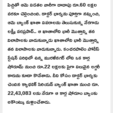
పిచ్చితో ఆమె విడతల వారీగా దాదాపు రూ.60 లక్షల
వరకూ చెల్లించింది. డాక్టర్ భార్యను పూర్తిగా నమ్మించి,
ఆమె బ్యాంక్ ఖాతా వివరాలను తెలుసుకున్న నేరగాడు
లక్ష్మీ వరప్రసాద్.. ఆ ఖాతాలోని భారీ మొత్తాన్ని తన
విలాసాలకు వాడుకున్నాడు ఖాతాలోని భారీ మొత్తాన్ని
తన విలాసాలకు వాడుకున్నాడు. కంచరపాలెం పోలీస్
స్టేషన్ పరిధిలో ఉన్న మురళీనగర్ లోని ఒక కార్ల
షోరూమ్ నుంచి రూ.22 లక్షలకు పైగా విలువైన లగ్జరీ
కారును కూడా కొనేశాడు. దీని కోసం డాక్టర్ భార్యకు
చెందిన క్యాథలిక్ సిరియన్ బ్యాంక్ ఖాతా నుంచి రూ.
22,43,083 లను నేరుగా ఆ కార్ల షోరూం బ్యాంకు
అకౌంట్కు మళ్లించేశాడు.