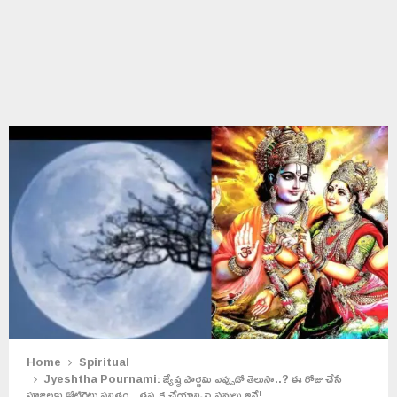
Home
Spiritual
Jyeshtha Pournami: జ్యేష్ఠ పౌర్ణమి ఎప్పుడో తెలుసా..? ఈ రోజు చేసే
పూజలకు కోటిరెట్లు ఫలితం.. తప్పక చేయాల్సిన పనులు ఇవే!