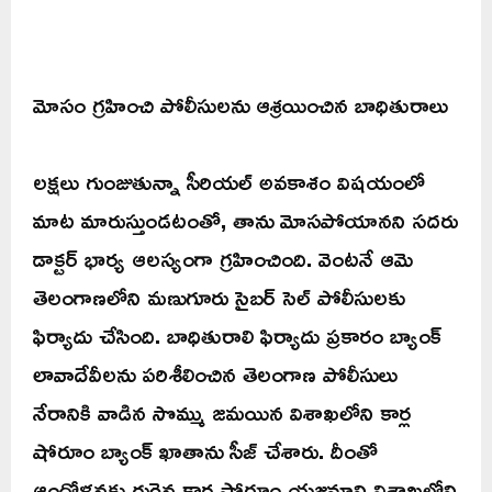
మోసం గ్రహించి పోలీసులను ఆశ్రయించిన బాధితురాలు
లక్షలు గుంజుతున్నా సీరియల్ అవకాశం విషయంలో
మాట మారుస్తుండటంతో, తాను మోసపోయానని సదరు
డాక్టర్ భార్య ఆలస్యంగా గ్రహించింది. వెంటనే ఆమె
తెలంగాణలోని మణుగూరు సైబర్ సెల్ పోలీసులకు
ఫిర్యాదు చేసింది. బాధితురాలి ఫిర్యాదు ప్రకారం బ్యాంక్
లావాదేవీలను పరిశీలించిన తెలంగాణ పోలీసులు
నేరానికి వాడిన సొమ్ము జమయిన విశాఖలోని కార్ల
షోరూం బ్యాంక్ ఖాతాను సీజ్ చేశారు. దీంతో
ఆందోళనకు గురైన కార్ల షోరూం యజమాని విశాఖలోని