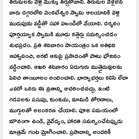
తిరుమలకు వెళ్లి మొక్కు తీర్చుకోవాలి. తిరుమల వెళ్లలేని
వారు దగ్గరలోని వెంకటేశ్వర స్వామి ఆలయానికి వెళ్లి
ముడుపును వడ్డీతో సహా హుండీలో వేయాలి. దర్శనం
పూర్తయ్యాక స్వామికి మూడు కత్తెర్లు సమర్పించడం
శుభప్రదం. ప్రతి శనివారం సాయంత్రం ఒక అతిథిని
ఆహ్వానించి, అరటి ఆకుపై ప్రసాదంతో పాటు భోజనం
వడ్డించాలి. ఆఖరి శనివారం ఏడుగురు ముత్తైదువులను
పిలిచి తాంబూలం అందించాలి. భార్యాభర్తలు కలిసి లేదా
ఎవరో ఒకరు ఈ వ్రతాన్ని ఆచరించవచ్చు. ఇంటి
గడపలకు పసుపు, కుంకుమ, మామిడి తోరణాలు,
ముగ్గులతో అలంకరణ చేయాలి. పూజ సమయంలో
మౌనంగా ఉండి, నైవేద్యం, హారతి సమర్పించేటప్పుడు
మాత్రమే గంట మ్రోగించాలి. ప్రసాదాన్ని అందరికీ