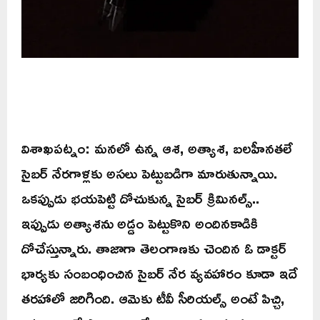
విశాఖపట్నం: మనలో ఉన్న ఆశ, అత్యాశ, బలహీనతలే
సైబర్ నేరగాళ్లకు అసలు పెట్టుబడిగా మారుతున్నాయి.
ఒకప్పుడు భయపెట్టి దోచుకున్న సైబర్ క్రిమినల్స్..
ఇప్పుడు అత్యాశను అడ్డం పెట్టుకొని అందినకాడికి
దోచేస్తున్నారు. తాజాగా తెలంగాణకు చెందిన ఓ డాక్టర్
భార్యకు సంబంధించిన సైబర్ నేర వ్యవహారం కూడా ఇదే
తరహాలో జరిగింది. ఆమెకు టీవీ సీరియల్స్ అంటే పిచ్చి,