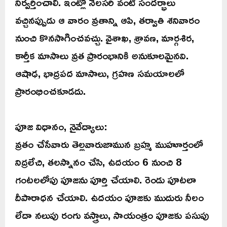
నిర్వర్తించాలి. ఇంట్లో నెలసరి వంటి సందర్భాలు
వచ్చినప్పుడు ఆ వారం వ్రతాన్ని ఆపి, తర్వాతి శనివారం
నుంచి కొనసాగించవచ్చు. వైశాఖ, శ్రావణ, మార్గశిర,
కార్తీక మాసాలు వ్రత ప్రారంభానికి అనుకూలమైనవి.
ఆషాఢ, భాద్రపద మాసాలు, గ్రహణ సమయాలలో
ప్రారంభించకూడదు.
పూజ విధానం, నైవేద్యాలు:
వ్రతం చేసేవారు తెల్లవారుజామున బ్రహ్మ ముహూర్తంలో
నిద్రలేచి, తలస్నానం చేసి, ఉదయం 6 నుంచి 8
గంటలలోపు పూజను పూర్తి చేయాలి. రెండు పూటలా
దీపారాధన చేయాలి. ఉదయం పూజకు ముదురు నీలం
లేదా నలుపు రంగు వస్త్రాలు, సాయంత్రం పూజకు పసుపు