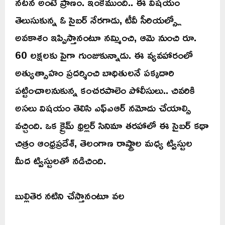
నటన అంటే ప్రాణం. ఇంకేముంది.. ఈ విషయం
తెలుసుకున్న ఓ సైబర్ నేరగాడు, టీవీ సీరియల్స్లో
అవకాశం ఇప్పిస్తానంటూ నమ్మించి, ఆమె నుంచి రూ.
60 లక్షలకు పైగా గుంజుకున్నాడు. ఈ వ్యవహారంలో
అత్యుత్సాహం ప్రదర్శించి బాధితులనే పక్కదారి
పట్టించాలనుకున్న కంచరపాలెం పోలీసులు.. చివరికి
అసలు విషయం తెలిసి ఎఫ్ఎఆర్ నమోదు చేయాల్సి
వచ్చింది. ఒక క్రైమ్ థ్రిల్లర్ సినిమా తరహాలో ఈ సైబర్ కథా
చిత్రం ఆంధ్రప్రదేశ్, తెలంగాణ రాష్ట్రాల మధ్య ట్విస్టుల
మీద ట్విస్టులతో నడిచింది.
బుల్లితెర నటిని చేస్తానంటూ వల