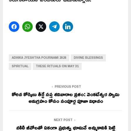
Facebook
WhatsApp
Twitter
Telegram
LinkedIn
ADHIKA JYESHTHA POURNAMI 2026
DIVINE BLESSINGS
SPIRITUAL
THESE RITUALS ON MAY 31
PREVIOUS POST
కోరిన కోర్కెలు తీర్చే సప్త శనివారాల వ్రతం: వెంకటేశ్వర స్వామి
అనుగ్రహం కోసం సంపూర్ణ పూజా విధానం
NEXT POST
నకిలీ జీవోలతో ఏకంగా ప్రభుత్వ భూమినే అమ్మకానికి పెట్టి