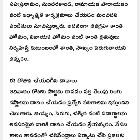
సహస్రనామం, సుందరకాండ, రామాయణ పారాయణం
వంటి ఆధ్యాత్మిక కార్యక్రమాలు చేయడం మంచిదని
పండితులు సూచిస్తున్నారు. అదనంగా నవగ్రహ శాంతి
హోమం, వినాయక హోమం వంటి శాంతి క్రతువులు
నిర్వహిస్తే కుటుంబంలో శాంతి, సౌఖ్యం పెరుగుతాయని
నమ్మకం.
ఈ రోజున చేయదగిన దానాలు
ఆదివారం రోజున పౌర్ణమి రావడం వల్ల తెలుపు రంగు
వస్త్రాలను దానం చేయడం ప్రత్యేక ఫలితాలను ఇస్తుందని
చెబుతారు. బియ్యం, పెరుగు, చక్కెర వంటి పదార్థాలను
అవసరమైన వారికి దానం చేయడం శ్రేయస్కరం. వేసవి
కాలం కావడంతో చలివేంద్రాలు ఏర్పాటు చేసి ప్రజలకు