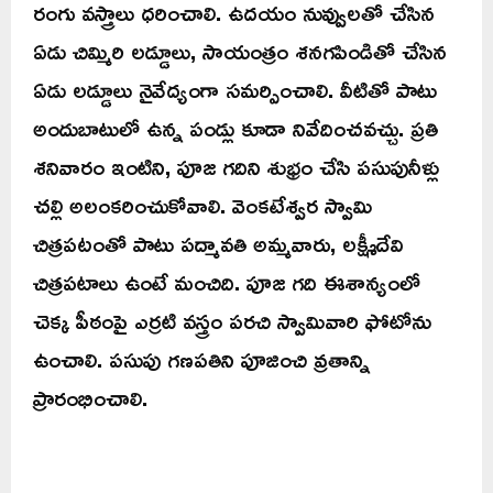
రంగు వస్త్రాలు ధరించాలి. ఉదయం నువ్వులతో చేసిన
ఏడు చిమ్మిరి లడ్డూలు, సాయంత్రం శనగపిండితో చేసిన
ఏడు లడ్డూలు నైవేద్యంగా సమర్పించాలి. వీటితో పాటు
అందుబాటులో ఉన్న పండ్లు కూడా నివేదించవచ్చు. ప్రతి
శనివారం ఇంటిని, పూజ గదిని శుభ్రం చేసి పసుపునీళ్లు
చల్లి అలంకరించుకోవాలి. వెంకటేశ్వర స్వామి
చిత్రపటంతో పాటు పద్మావతి అమ్మవారు, లక్ష్మీదేవి
చిత్రపటాలు ఉంటే మంచిది. పూజ గది ఈశాన్యంలో
చెక్క పీఠంపై ఎర్రటి వస్త్రం పరచి స్వామివారి ఫోటోను
ఉంచాలి. పసుపు గణపతిని పూజించి వ్రతాన్ని
ప్రారంభించాలి.