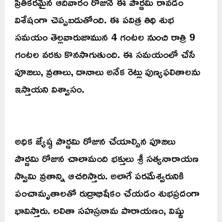
ప్రీతికరమైన ఆదివారం రోజునే ఈ పౌర్ణమి రావడం
విశేషంగా చెప్పబడుతోంది. ఈ పవిత్ర తిథి శుభ
సమయం తెల్లవారుజామున 4 గంటల నుంచి రాత్రి 9
గంటల వరకు కొనసాగుతుంది. ఈ సమయంలో చేసే
పూజలు, వ్రతాలు, దానాలు అనేక రెట్లు పుణ్యఫలితాలను
ఇస్తాయని విశ్వాసం.
అధిక జ్యేష్ఠ పౌర్ణమి రోజున చేయాల్సిన పూజలు
పౌర్ణమి రోజున చాలామంది భక్తులు శ్రీ సత్యనారాయణ
స్వామి వ్రతాన్ని ఆచరిస్తారు. అలాగే పరమేశ్వరునికి
పంచామృతాలతో రుద్రాభిషేకం చేయడం శుభప్రదంగా
భావిస్తారు. లలితా సహస్రనామ పారాయణం, విష్ణు