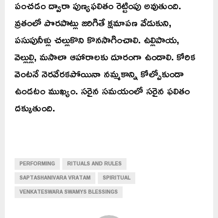
పంచడం ద్వారా పుణ్యఫలితం రెట్టింపు అవుతుంది.
వ్రతంలో పొరపాట్లు జరిగితే క్షమాపణ వేడుకుని,
పసుపునీళ్లు చల్లుకొని కొనసాగించాలి. ఉల్లిపాయ,
వెల్లుల్లి, మసాలా ఆహారాలకు దూరంగా ఉండాలి. కోరిక
వెంటనే నెరవేరకపోయినా నమ్మకాన్ని కోల్పోకుండా
ఉండటం ముఖ్యం. సరైన సమయంలో సరైన ఫలితం
దక్కుతుంది.
PERFORMING
RITUALS AND RULES
SAPTASHANIVARA VRATAM
SPIRITUAL
VENKATESWARA SWAMYS BLESSINGS