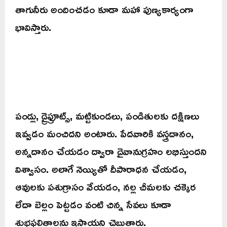
తాగునీరు అందించడం కూడా మహా పుణ్యకార్యంగా
భావిస్తారు.
పండ్లు, డ్రైఫ్రూట్స్, మట్టికుండలు, పండితులకు దక్షిణలు
ఇవ్వడం మంచిదని అంటారు. పేదవారికి వస్త్రదానం,
అన్నదానం చేయడం ద్వారా దైవానుగ్రహం లభిస్తుందని
విశ్వాసం. అలాగే నెయ్యితో దీపారాధన చేయడం,
ఆవులకు పశుగ్రాసం వేయడం, నల్ల చీమలకు చక్కెర
లేదా బెల్లం పెట్టడం వంటి చిన్న సేవలు కూడా
శుభఫలితాలను ఇస్తాయని చెబుతారు.