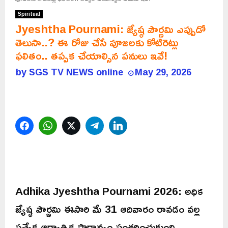
Spiritual
Jyeshtha Pournami: జ్యేష్ఠ పౌర్ణమి ఎప్పుడో
తెలుసా..? ఈ రోజు చేసే పూజలకు కోటిరెట్లు
ఫలితం.. తప్పక చేయాల్సిన పనులు ఇవే!
by
SGS TV NEWS online
May 29, 2026
Facebook
WhatsApp
Twitter
Telegram
LinkedIn
Adhika Jyeshtha Pournami 2026: అధిక
జ్యేష్ఠ పౌర్ణమి ఈసారి మే 31 ఆదివారం రావడం వల్ల
ప్రత్యేక ఆధ్యాత్మిక ప్రాధాన్యం సంతరించుకుంది.