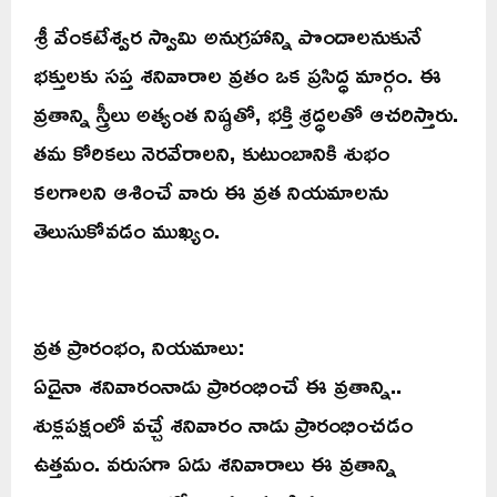
శ్రీ వేంకటేశ్వర స్వామి అనుగ్రహాన్ని పొందాలనుకునే
భక్తులకు సప్త శనివారాల వ్రతం ఒక ప్రసిద్ధ మార్గం. ఈ
వ్రతాన్ని స్త్రీలు అత్యంత నిష్ఠతో, భక్తి శ్రద్ధలతో ఆచరిస్తారు.
తమ కోరికలు నెరవేరాలని, కుటుంబానికి శుభం
కలగాలని ఆశించే వారు ఈ వ్రత నియమాలను
తెలుసుకోవడం ముఖ్యం.
వ్రత ప్రారంభం, నియమాలు:
ఏదైనా శనివారంనాడు ప్రారంభించే ఈ వ్రతాన్ని..
శుక్లపక్షంలో వచ్చే శనివారం నాడు ప్రారంభించడం
ఉత్తమం. వరుసగా ఏడు శనివారాలు ఈ వ్రతాన్ని