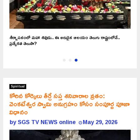
జం
శీర్షాసనంలో మహా శివుడు.. ఈ అరుదైన ఆలయం తెలుగు రాష్ట్రంలోనే..
ప్రత్యేకత తెలుసా?
Spiritual
కోరిన కోర్కెలు తీర్చే సప్త శనివారాల వ్రతం:
వెంకటేశ్వర స్వామి అనుగ్రహం కోసం సంపూర్ణ పూజా
విధానం
by
SGS TV NEWS online
May 29, 2026