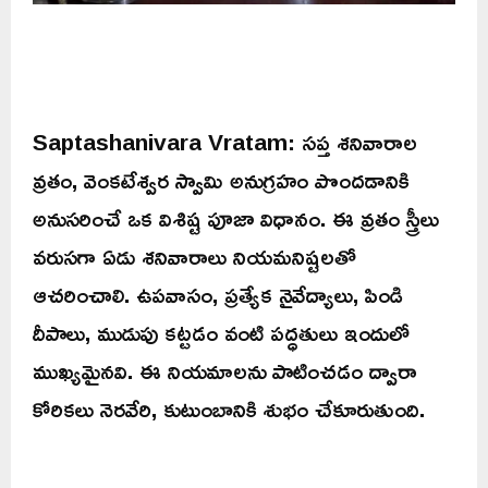
Saptashanivara Vratam: సప్త శనివారాల
వ్రతం, వెంకటేశ్వర స్వామి అనుగ్రహం పొందడానికి
అనుసరించే ఒక విశిష్ట పూజా విధానం. ఈ వ్రతం స్త్రీలు
వరుసగా ఏడు శనివారాలు నియమనిష్టలతో
ఆచరించాలి. ఉపవాసం, ప్రత్యేక నైవేద్యాలు, పిండి
దీపాలు, ముడుపు కట్టడం వంటి పద్ధతులు ఇందులో
ముఖ్యమైనవి. ఈ నియమాలను పాటించడం ద్వారా
కోరికలు నెరవేరి, కుటుంబానికి శుభం చేకూరుతుంది.