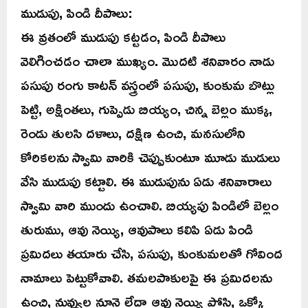
ముడుపు, పిండి దీపాలు:
ఈ వ్రతంలో ముడుపు కట్టడం, పిండి దీపాలు
వెలిగించడం చాలా ముఖ్యం. మొదటి శనివారం నాడు
పసుపు రంగు కాటన్ వస్త్రంలో పసుపు, కుంకుమ బొట్లు
పెట్టి, అక్షింతలు, గుప్పెడు బియ్యం, చిన్న బెల్లం ముక్క,
రెండు తులసి దళాలు, దక్షిణ ఉంచి, మనసులోని
కోరికలను స్వామి వారికి చెప్పుకుంటూ మూడు ముడులు
వేసి ముడుపు కట్టాలి. ఈ ముడుపును ఏడు శనివారాలు
స్వామి వారి ముందు ఉంచాలి. బియ్యపు పిండిలో బెల్లం
తురుము, ఆవు నెయ్యి, ఆవుపాలు కలిపి ఏడు పిండి
ప్రమిదలు తయారు చేసి, పసుపు, కుంకుమలతో గోవింద
నామాలు పెట్టుకోవాలి. తమలపాకులపై ఈ ప్రమిదలను
ఉంచి, నువ్వుల నూనె లేదా ఆవు నెయ్యి పోసి, ఒక్కో