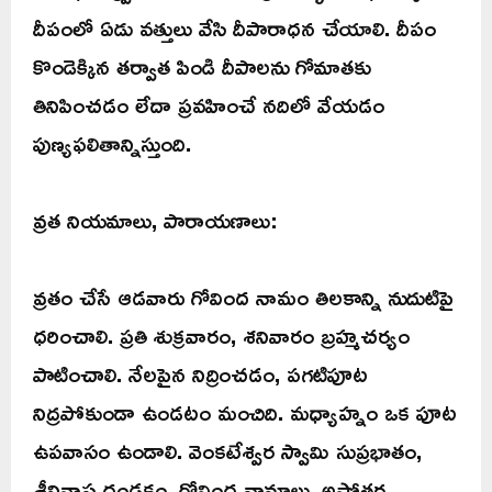
దీపంలో ఏడు వత్తులు వేసి దీపారాధన చేయాలి. దీపం
కొండెక్కిన తర్వాత పిండి దీపాలను గోమాతకు
తినిపించడం లేదా ప్రవహించే నదిలో వేయడం
పుణ్యఫలితాన్నిస్తుంది.
వ్రత నియమాలు, పారాయణాలు:
వ్రతం చేసే ఆడవారు గోవింద నామం తిలకాన్ని నుదుటిపై
ధరించాలి. ప్రతి శుక్రవారం, శనివారం బ్రహ్మచర్యం
పాటించాలి. నేలపైన నిద్రించడం, పగటిపూట
నిద్రపోకుండా ఉండటం మంచిది. మధ్యాహ్నం ఒక పూట
ఉపవాసం ఉండాలి. వెంకటేశ్వర స్వామి సుప్రభాతం,
శ్రీనివాస దండకం, గోవింద నామాలు, అష్టోత్తర