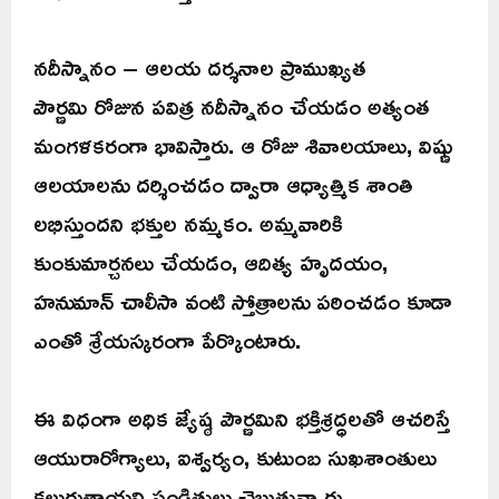
నదీస్నానం – ఆలయ దర్శనాల ప్రాముఖ్యత
పౌర్ణమి రోజున పవిత్ర నదీస్నానం చేయడం అత్యంత
మంగళకరంగా భావిస్తారు. ఆ రోజు శివాలయాలు, విష్ణు
ఆలయాలను దర్శించడం ద్వారా ఆధ్యాత్మిక శాంతి
లభిస్తుందని భక్తుల నమ్మకం. అమ్మవారికి
కుంకుమార్చనలు చేయడం, ఆదిత్య హృదయం,
హనుమాన్ చాలీసా వంటి స్తోత్రాలను పఠించడం కూడా
ఎంతో శ్రేయస్కరంగా పేర్కొంటారు.
ఈ విధంగా అధిక జ్యేష్ఠ పౌర్ణమిని భక్తిశ్రద్ధలతో ఆచరిస్తే
ఆయురారోగ్యాలు, ఐశ్వర్యం, కుటుంబ సుఖశాంతులు
కలుగుతాయని పండితులు చెబుతున్నారు.