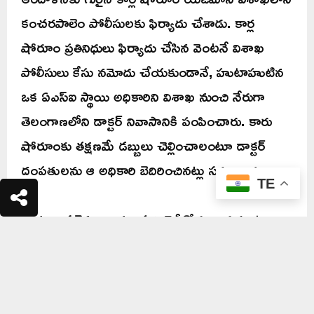
కంచరపాలెం పోలీసులకు ఫిర్యాదు చేశాడు. కార్ల
షోరూం ప్రతినిధులు ఫిర్యాదు చేసిన వెంటనే విశాఖ
పోలీసులు కేసు నమోదు చేయకుండానే, హుటాహుటిన
ఒక ఏఎస్ఐ స్థాయి అధికారిని విశాఖ నుంచి నేరుగా
తెలంగాణలోని డాక్టర్ నివాసానికి పంపించారు. కారు
షోరూంకు తక్షణమే డబ్బులు చెల్లించాలంటూ డాక్టర్
దంపతులను ఆ అధికారి బెదిరించినట్లు సమాచారం.
TE
తాము అసలైన బాధితులమని నెత్తీనోరు బాదుకుంటున్నా
కనీసం పట్టించుకోలేదని వైద్య దంపతులు ఆవేదన వ్యక్తం
చేస్తున్నారు. అయితే కంచరపాలెం పోలీసులు
బెదిరింపులకు దిగడంతో డాక్టర్ దంపతులు గట్టిగా