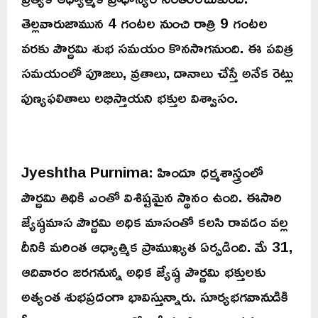
తెల్లవారుజామున 4 గంటల నుంచి రాత్రి 9 గంటల
వరకు పౌర్ణమి శుభ సమయం కొనసాగనుంది. ఈ పవిత్ర
సమయంలో పూజలు, వ్రతాలు, దానాలు చేస్తే అనేక రెట్లు
పుణ్యఫలితాలు లభిస్తాయని భక్తుల విశ్వాసం.
Jyeshtha Purnima: హిందూ ధర్మశాస్త్రంలో
పౌర్ణమి తిథికి ఎంతో విశిష్టమైన స్థానం ఉంది. ఈసారి
జ్యేష్ఠమాస పౌర్ణమి అధిక మాసంతో కలసి రావడం వల్ల
దీనికి మరింత ఆధ్యాత్మిక ప్రాముఖ్యత ఏర్పడింది. మే 31,
ఆదివారం జరగనున్న అధిక జ్యేష్ఠ పౌర్ణమి భక్తులకు
అత్యంత శుభప్రదంగా భావిస్తున్నారు. సూర్యభగవానుడికి