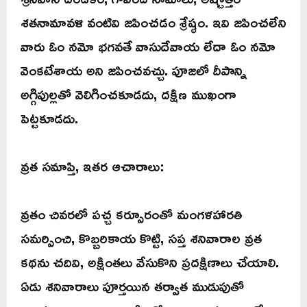
శతనామావళి వంటివి జపించడం శ్రేష్ఠం. ఇవి జపించలేని
వారు ఓం నమో భగవతే వాసుదేవాయ లేదా ఓం నమో
వెంకటేశాయ అని జపించవచ్చు. పూజలో దీపాన్ని
అగ్గిపుల్లతో వెలిగించకూడదు, దక్షిణ ముఖంగా
పెట్టకూడదు.
వ్రత సమాప్తి, ఇతర ఆచారాలు:
వ్రతం చివరలో పచ్చ కర్పూరంతో మంగళహారతి
సమర్పించి, కొబ్బరికాయ కొట్టి, సప్త శనివారాల వ్రత
కథను చదివి, అక్షింతలు వేసుకొని ప్రదక్షిణాలు చేయాలి.
ఏడు శనివారాలు పూర్తయిన తర్వాత ముడుపుతో