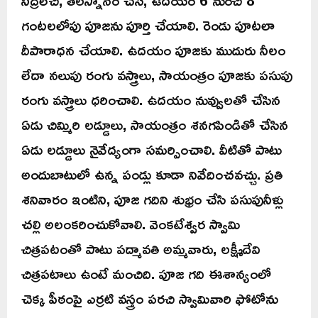
గంటలలోపు పూజను పూర్తి చేయాలి. రెండు పూటలా
దీపారాధన చేయాలి. ఉదయం పూజకు ముదురు నీలం
లేదా నలుపు రంగు వస్త్రాలు, సాయంత్రం పూజకు పసుపు
రంగు వస్త్రాలు ధరించాలి. ఉదయం నువ్వులతో చేసిన
ఏడు చిమ్మిరి లడ్డూలు, సాయంత్రం శనగపిండితో చేసిన
ఏడు లడ్డూలు నైవేద్యంగా సమర్పించాలి. వీటితో పాటు
అందుబాటులో ఉన్న పండ్లు కూడా నివేదించవచ్చు. ప్రతి
శనివారం ఇంటిని, పూజ గదిని శుభ్రం చేసి పసుపునీళ్లు
చల్లి అలంకరించుకోవాలి. వెంకటేశ్వర స్వామి
చిత్రపటంతో పాటు పద్మావతి అమ్మవారు, లక్ష్మీదేవి
చిత్రపటాలు ఉంటే మంచిది. పూజ గది ఈశాన్యంలో
చెక్క పీఠంపై ఎర్రటి వస్త్రం పరచి స్వామివారి ఫోటోను