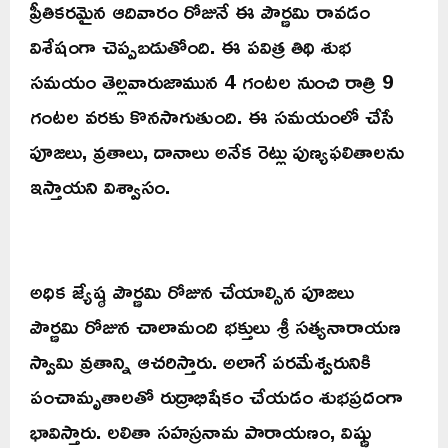
ప్రీతికరమైన ఆదివారం రోజునే ఈ పౌర్ణమి రావడం
విశేషంగా చెప్పబడుతోంది. ఈ పవిత్ర తిథి శుభ
సమయం తెల్లవారుజామున 4 గంటల నుంచి రాత్రి 9
గంటల వరకు కొనసాగుతుంది. ఈ సమయంలో చేసే
పూజలు, వ్రతాలు, దానాలు అనేక రెట్లు పుణ్యఫలితాలను
ఇస్తాయని విశ్వాసం.
అధిక జ్యేష్ఠ పౌర్ణమి రోజున చేయాల్సిన పూజలు
పౌర్ణమి రోజున చాలామంది భక్తులు శ్రీ సత్యనారాయణ
స్వామి వ్రతాన్ని ఆచరిస్తారు. అలాగే పరమేశ్వరునికి
పంచామృతాలతో రుద్రాభిషేకం చేయడం శుభప్రదంగా
భావిస్తారు. లలితా సహస్రనామ పారాయణం, విష్ణు