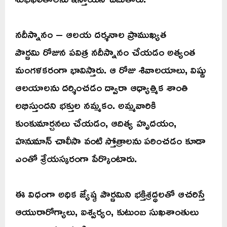
నదీస్నానం – ఆలయ దర్శనాల ప్రాముఖ్యత
పౌర్ణమి రోజున పవిత్ర నదీస్నానం చేయడం అత్యంత
మంగళకరంగా భావిస్తారు. ఆ రోజు శివాలయాలు, విష్ణు
ఆలయాలను దర్శించడం ద్వారా ఆధ్యాత్మిక శాంతి
లభిస్తుందని భక్తుల నమ్మకం. అమ్మవారికి
కుంకుమార్చనలు చేయడం, ఆదిత్య హృదయం,
హనుమాన్ చాలీసా వంటి స్తోత్రాలను పఠించడం కూడా
ఎంతో శ్రేయస్కరంగా పేర్కొంటారు.
ఈ విధంగా అధిక జ్యేష్ఠ పౌర్ణమిని భక్తిశ్రద్ధలతో ఆచరిస్తే
ఆయురారోగ్యాలు, ఐశ్వర్యం, కుటుంబ సుఖశాంతులు