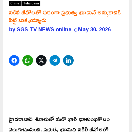
Crime
Telangana
నకిలీ జీవోలతో ఏకంగా ప్రభుత్వ భూమినే అమ్మకానికి
పెట్టి బుక్కయ్యారు
by
SGS TV NEWS online
May 30, 2026
Facebook
WhatsApp
Twitter
Telegram
LinkedIn
హైదరాబాద్‌ శివారులో మరో భారీ భూకుంభకోణం
వెలుగుచూసింది. ప్రభుత్వ భూమిని నకిలీ జీవోలతో