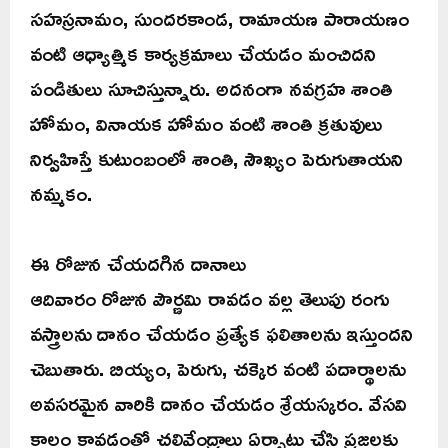
సహస్రనామం, సుందరకాండ, రామాయణ పారాయణం
వంటి ఆధ్యాత్మిక కార్యక్రమాలు చేయడం మంచిదని
పండితులు సూచిస్తున్నారు. అదనంగా నవగ్రహ శాంతి
హోమం, వినాయక హోమం వంటి శాంతి క్రతువులు
నిర్వహిస్తే కుటుంబంలో శాంతి, సౌఖ్యం పెరుగుతాయని
నమ్మకం.
ఈ రోజున చేయదగిన దానాలు
ఆదివారం రోజున పౌర్ణమి రావడం వల్ల తెలుపు రంగు
వస్త్రాలను దానం చేయడం ప్రత్యేక ఫలితాలను ఇస్తుందని
చెబుతారు. బియ్యం, పెరుగు, చక్కెర వంటి పదార్థాలను
అవసరమైన వారికి దానం చేయడం శ్రేయస్కరం. వేసవి
కాలం కావడంతో చలివేంద్రాలు ఏర్పాటు చేసి ప్రజలకు