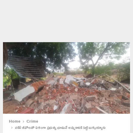
Home
Crime
నకిలీ జీవోలతో ఏకంగా ప్రభుత్వ భూమినే అమ్మకానికి పెట్టి బుక్కయ్యారు