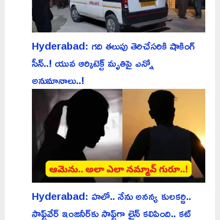
Hyderabad: గది తలుపు తెరిచేసరికి షాకింగ్
సీన్..! యువ ఆర్కిటెక్ట్ మృతిపై ఎన్నో
అనుమానాలు..!
Hyderabad: హలో.. నేను అనన్య కులకర్ణి..
సాఫ్ట్‌వేర్ ఇంజనీర్‌కు సాఫ్ట్‌గా లైన్ కలిపింది.. కట్