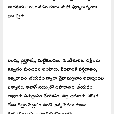
తాగునీరు అందించడం కూడా మహా పుణ్యకార్యంగా
భావిస్తారు.
పండ్లు, డ్రైఫ్రూట్స్, మట్టికుండలు, పండితులకు దక్షిణలు
ఇవ్వడం మంచిదని అంటారు. పేదవారికి వస్త్రదానం,
అన్నదానం చేయడం ద్వారా దైవానుగ్రహం లభిస్తుందని
విశ్వాసం. అలాగే నెయ్యితో దీపారాధన చేయడం,
ఆవులకు పశుగ్రాసం వేయడం, నల్ల చీమలకు చక్కెర
లేదా బెల్లం పెట్టడం వంటి చిన్న సేవలు కూడా
శుభఫలితాలను ఇస్తాయని చెబుతారు.