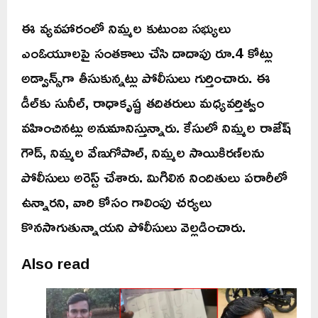
ఈ వ్యవహారంలో నిమ్మల కుటుంబ సభ్యులు
ఎంఓయూలపై సంతకాలు చేసి దాదాపు రూ.4 కోట్లు
అడ్వాన్స్‌గా తీసుకున్నట్లు పోలీసులు గుర్తించారు. ఈ
డీల్‌కు సునీల్‌, రాధాకృష్ణ తదితరులు మధ్యవర్తిత్వం
వహించినట్లు అనుమానిస్తున్నారు. కేసులో నిమ్మల రాజేష్‌
గౌడ్‌, నిమ్మల వేణుగోపాల్‌, నిమ్మల సాయికిరణ్‌లను
పోలీసులు అరెస్ట్‌ చేశారు. మిగిలిన నిందితులు పరారీలో
ఉన్నారని, వారి కోసం గాలింపు చర్యలు
కొనసాగుతున్నాయని పోలీసులు వెల్లడించారు.
Also read