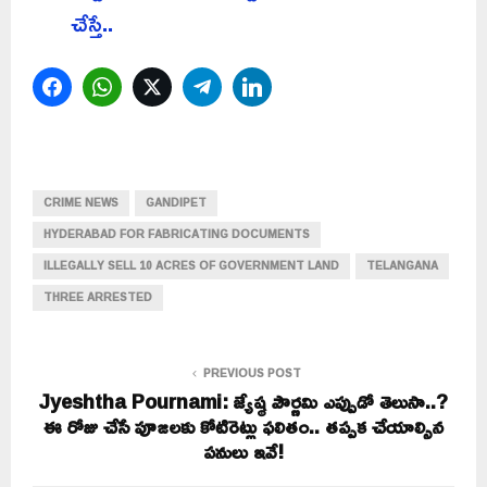
చేస్తే..
Facebook
WhatsApp
Twitter
Telegram
LinkedIn
CRIME NEWS
GANDIPET
HYDERABAD FOR FABRICATING DOCUMENTS
ILLEGALLY SELL 10 ACRES OF GOVERNMENT LAND
TELANGANA
THREE ARRESTED
PREVIOUS POST
Jyeshtha Pournami: జ్యేష్ఠ పౌర్ణమి ఎప్పుడో తెలుసా..?
ఈ రోజు చేసే పూజలకు కోటిరెట్లు ఫలితం.. తప్పక చేయాల్సిన
పనులు ఇవే!