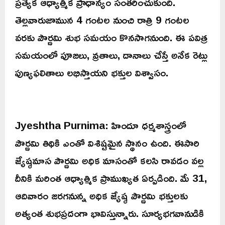
ప్రత్యేక ఆధ్యాత్మిక ప్రాధాన్యం సంతరించుకుంది.
తెల్లవారుజామున 4 గంటల నుంచి రాత్రి 9 గంటల
వరకు పౌర్ణమి శుభ సమయం కొనసాగనుంది. ఈ పవిత్ర
సమయంలో పూజలు, వ్రతాలు, దానాలు చేస్తే అనేక రెట్లు
పుణ్యఫలితాలు లభిస్తాయని భక్తుల విశ్వాసం.
Jyeshtha Purnima: హిందూ ధర్మశాస్త్రంలో
పౌర్ణమి తిథికి ఎంతో విశిష్టమైన స్థానం ఉంది. ఈసారి
జ్యేష్ఠమాస పౌర్ణమి అధిక మాసంతో కలసి రావడం వల్ల
దీనికి మరింత ఆధ్యాత్మిక ప్రాముఖ్యత ఏర్పడింది. మే 31,
ఆదివారం జరగనున్న అధిక జ్యేష్ఠ పౌర్ణమి భక్తులకు
అత్యంత శుభప్రదంగా భావిస్తున్నారు. సూర్యభగవానుడికి