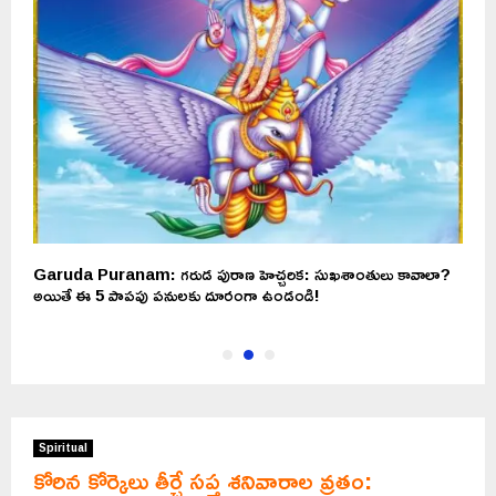
Garuda Puranam: గరుడ పురాణ హెచ్చరిక: సుఖశాంతులు కావాలా?
S
అయితే ఈ 5 పాపపు పనులకు దూరంగా ఉండండి!
శ
Spiritual
కోరిన కోర్కెలు తీర్చే సప్త శనివారాల వ్రతం: