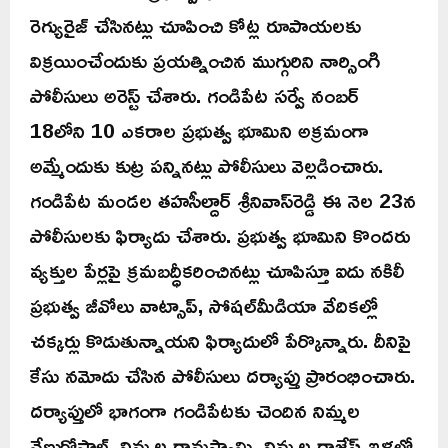
రెగ్యురైజ్ చేసినట్లు చూపించి కోట్ల రూపాయలకు
విక్రయించేందుకు ప్రయత్నించిన ముగ్గురిని నార్సింగి
పోలీసులు అరెస్ట్‌ చేశారు. గండిపేట సర్వే నంబర్‌
18లోని 10 ఎకరాల ప్రభుత్వ భూమిని అక్రమంగా
అమ్మేందుకు కుట్ర పన్నినట్లు పోలీసులు వెల్లడించారు.
గండిపేట మండల తహసీల్దార్‌ శ్రీనివాస్‌రెడ్డి ఈ నెల 23న
పోలీసులకు ఫిర్యాదు చేశారు. ప్రభుత్వ భూమిని కొందరు
వ్యక్తుల పేర్లపై క్రమబద్ధీకరించినట్లు చూపిస్తూ ఐదు నకిలీ
ప్రభుత్వ జీవోలు వాట్సాప్‌, సోషల్‌మీడియా వేదికల్లో
చక్కర్లు కొడుతున్నాయని ఫిర్యాదులో పేర్కొన్నారు. దీనిపై
కేసు నమోదు చేసిన పోలీసులు దర్యాప్తు ప్రారంభించారు.
దర్యాప్తులో భాగంగా గండిపేటకు చెందిన నిమ్మల
వేణుగోపాల్‌, నిమ్మల రామస్వామి, నిమ్మల రాజేష్‌ ఇళ్లలో