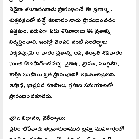
ఏదైనా శనివారంనాడు ప్రారంభించే ఈ వ్రతాన్ని..
శుక్లపక్షంలో వచ్చే శనివారం నాడు ప్రారంభించడం
ఉత్తమం. వరుసగా ఏడు శనివారాలు ఈ వ్రతాన్ని
నిర్వర్తించాలి. ఇంట్లో నెలసరి వంటి సందర్భాలు
వచ్చినప్పుడు ఆ వారం వ్రతాన్ని ఆపి, తర్వాతి శనివారం
నుంచి కొనసాగించవచ్చు. వైశాఖ, శ్రావణ, మార్గశిర,
కార్తీక మాసాలు వ్రత ప్రారంభానికి అనుకూలమైనవి.
ఆషాఢ, భాద్రపద మాసాలు, గ్రహణ సమయాలలో
ప్రారంభించకూడదు.
పూజ విధానం, నైవేద్యాలు:
వ్రతం చేసేవారు తెల్లవారుజామున బ్రహ్మ ముహూర్తంలో
నిద్రలేచి, తలస్నానం చేసి, ఉదయం 6 నుంచి 8