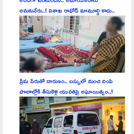
అనుకునేరు..! విశాఖ రాథోడ్ మామూల్ది కాదు..
ప్రేమ పేరుతో దారుణం.. బస్సులో నుంచి దింపి
పొలాల్లోకి తీసుకెళ్లి యువతిపై అఘాయిత్యం..!