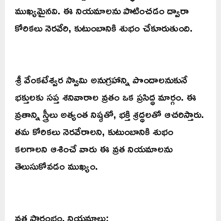
ముఖ్యమైనవి. ఈ నియమాలను పాటించడం ద్వారా
కోరికలు నెరవేరి, కుటుంబానికి శుభం చేకూరుతుంది.
శ్రీ వేంకటేశ్వర స్వామి అనుగ్రహాన్ని పొందాలనుకునే
భక్తులకు సప్త శనివారాల వ్రతం ఒక ప్రసిద్ధ మార్గం. ఈ
వ్రతాన్ని స్త్రీలు అత్యంత నిష్ఠతో, భక్తి శ్రద్ధలతో ఆచరిస్తారు.
తమ కోరికలు నెరవేరాలని, కుటుంబానికి శుభం
కలగాలని ఆశించే వారు ఈ వ్రత నియమాలను
తెలుసుకోవడం ముఖ్యం.
వ్రత ప్రారంభం, నియమాలు: