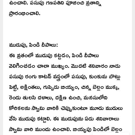
ఉంచాలి. పసుపు గణపతిని పూజించి వ్రతాన్ని
ప్రారంభించాలి.
ముడుపు, పిండి దీపాలు:
ఈ వ్రతంలో ముడుపు కట్టడం, పిండి దీపాలు
వెలిగించడం చాలా ముఖ్యం. మొదటి శనివారం నాడు
పసుపు రంగు కాటన్ వస్త్రంలో పసుపు, కుంకుమ బొట్లు
పెట్టి, అక్షింతలు, గుప్పెడు బియ్యం, చిన్న బెల్లం ముక్క,
రెండు తులసి దళాలు, దక్షిణ ఉంచి, మనసులోని
కోరికలను స్వామి వారికి చెప్పుకుంటూ మూడు ముడులు
వేసి ముడుపు కట్టాలి. ఈ ముడుపును ఏడు శనివారాలు
స్వామి వారి ముందు ఉంచాలి. బియ్యపు పిండిలో బెల్లం