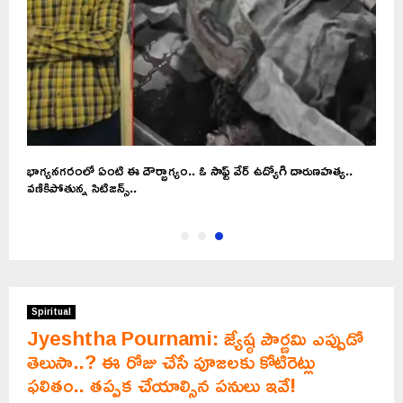
భాగ్యనగరంలో ఏంటి ఈ దౌర్భాగ్యం.. ఓ సాఫ్ట్ వేర్ ఉద్యోగి దారుణహత్య..
వణికిపోతున్న సిటిజన్స్..
Spiritual
Jyeshtha Pournami: జ్యేష్ఠ పౌర్ణమి ఎప్పుడో
తెలుసా..? ఈ రోజు చేసే పూజలకు కోటిరెట్లు
ఫలితం.. తప్పక చేయాల్సిన పనులు ఇవే!