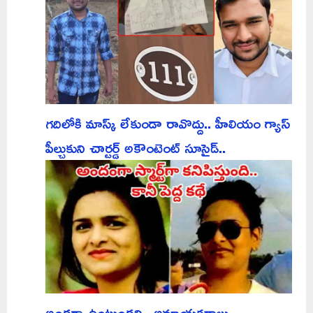
గదిలోకి మాస్క్ లేకుండా రావొద్దు.. హీలియం గ్యాస్
పీల్చుకుని చార్టర్డ్ అకౌంటెంట్ సూసైడ్..
అందగా ఉంటుందని.. అమాయకరాలు