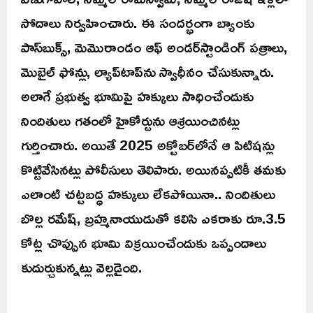
సోదాలు నిర్వహించారు. ఈ సందర్భంగా బ్యాంకు
పాస్‌బుక్స్‌, మెమొరాండం ఆఫ్‌ అండర్‌స్టాండింగ్‌ పత్రాలు,
మొబైల్‌ ఫోన్లు, ల్యాప్‌టాప్‌ను స్వాధీనం చేసుకున్నారు.
అలాగే ప్రభుత్వ భూమిపై హక్కులు సాధించేందుకు
నిందితులు గతంలో హైకోర్టును ఆశ్రయించినట్లు
గుర్తించారు. అయితే 2025 అక్టోబర్‌లోనే ఆ పిటిషన్లు
కొట్టివేసినట్లు పోలీసులు తెలిపారు. అయినప్పటికీ తమకు
ఎలాంటి చట్టబద్ధ హక్కులు లేకపోయినా.. నిందితులు
బొల్ల రమేష్‌, బ్రహ్మనాయుడుతో కలిసి ఎకరాకు రూ.3.5
కోట్ల చొప్పున భూమి విక్రయించేందుకు ఒప్పందాలు
కుదుర్చుకున్నట్లు వెల్లడైంది.