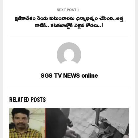
NEXT POST
క్షణికావేశం రెండు కుటుంబాలను ఛిన్నాభిన్నం చేసింది..అత్త
కాటికి.. కటకటాల్లోకి వెళ్లిన కోడలు..!
SGS TV NEWS online
RELATED POSTS