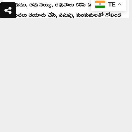
తురుము, ఆవు నెయ్యి, ఆవుపాలు కలిపి ఏడు పిండి
TE
ప్రమిదలు తయారు చేసి, పసుపు, కుంకుమలతో గోవింద
నామాలు పెట్టుకోవాలి. తమలపాకులపై ఈ ప్రమిదలను
ఉంచి, నువ్వుల నూనె లేదా ఆవు నెయ్యి పోసి, ఒక్కో
దీపంలో ఏడు వత్తులు వేసి దీపారాధన చేయాలి. దీపం
కొండెక్కిన తర్వాత పిండి దీపాలను గోమాతకు
తినిపించడం లేదా ప్రవహించే నదిలో వేయడం
పుణ్యఫలితాన్నిస్తుంది.
వ్రత నియమాలు, పారాయణాలు:
వ్రతం చేసే ఆడవారు గోవింద నామం తిలకాన్ని నుదుటిపై
ధరించాలి. ప్రతి శుక్రవారం, శనివారం బ్రహ్మచర్యం