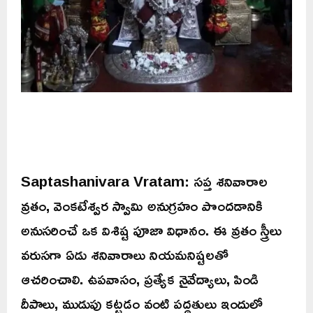
Saptashanivara Vratam: సప్త శనివారాల
వ్రతం, వెంకటేశ్వర స్వామి అనుగ్రహం పొందడానికి
అనుసరించే ఒక విశిష్ట పూజా విధానం. ఈ వ్రతం స్త్రీలు
వరుసగా ఏడు శనివారాలు నియమనిష్టలతో
ఆచరించాలి. ఉపవాసం, ప్రత్యేక నైవేద్యాలు, పిండి
దీపాలు, ముడుపు కట్టడం వంటి పద్ధతులు ఇందులో