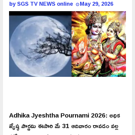
by
SGS TV NEWS online
May 29, 2026
Adhika Jyeshtha Pournami 2026: అధిక
జ్యేష్ఠ పౌర్ణమి ఈసారి మే 31 ఆదివారం రావడం వల్ల