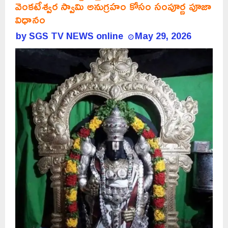
వెంకటేశ్వర స్వామి అనుగ్రహం కోసం సంపూర్ణ పూజా
విధానం
by
SGS TV NEWS online
May 29, 2026