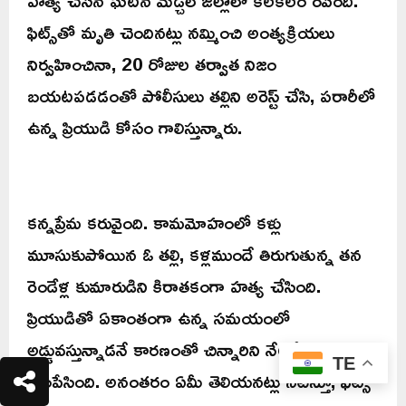
హత్య చేసిన ఘటన మేడ్చల్ జిల్లాలో కలకలం రేపింది.
ఫిట్స్‌తో మృతి చెందినట్లు నమ్మించి అంత్యక్రియలు
నిర్వహించినా, 20 రోజుల తర్వాత నిజం
బయటపడడంతో పోలీసులు తల్లిని అరెస్ట్ చేసి, పరారీలో
ఉన్న ప్రియుడి కోసం గాలిస్తున్నారు.
కన్నప్రేమ కరువైంది. కామమోహంలో కళ్లు
మూసుకుపోయిన ఓ తల్లి, కళ్లముందే తిరుగుతున్న తన
రెండేళ్ల కుమారుడిని కిరాతకంగా హత్య చేసింది.
ప్రియుడితో ఏకాంతంగా ఉన్న సమయంలో
అడ్డువస్తున్నాడనే కారణంతో చిన్నారిని నేలకేసి కొట్టి
TE
చంపేసింది. అనంతరం ఏమీ తెలియనట్లు నటిస్తూ, ఫిట్స్