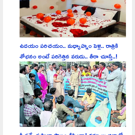
ఉదయం పరిచయం.. మధ్యాహ్నం పెళ్లి.. రాత్రికి
శోభనం అంటే పరిగెత్తిన వరుడు.. తీరా చూస్తే..!