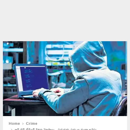
Home
Crime
ఆన్ లైన్ ట్రేడింగ్ పేరిట మోసాలు.. ఏడుగురు సభ్యుల ముఠా అరెస్టు