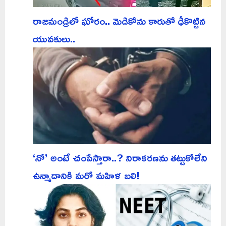
రాజమండ్రిలో ఘోరం.. మెడికోను కారుతో ఢీకొట్టిన
యువకులు..
‘నో’ అంటే చంపేస్తారా..? నిరాకరణను తట్టుకోలేని
ఉన్మాదానికి మరో మహిళ బలి!