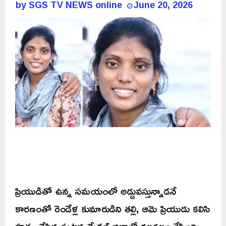
by
SGS TV NEWS online
June 20, 2026
ప్రియుడితో ఉన్న సమయంలో అడ్డువస్తున్నాడనే
కారణంతో రెండేళ్ల కుమారుడిని తల్లి, ఆమె ప్రియుడు కలిసి