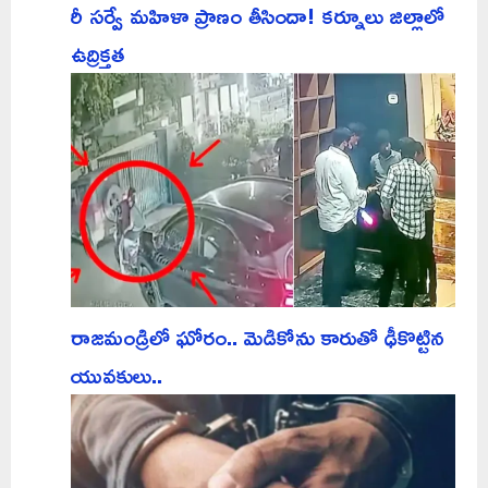
రీ సర్వే మహిళా ప్రాణం తీసిందా! కర్నూలు జిల్లాలో
ఉద్రిక్తత
రాజమండ్రిలో ఘోరం.. మెడికోను కారుతో ఢీకొట్టిన
యువకులు..