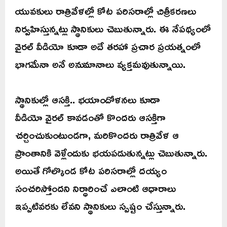
యువకులు రాత్రివేళల్లో కోట పరిసరాల్లో చిత్రీకరణలు
నిర్వహిస్తున్నట్లు స్థానికులు చెబుతున్నారు. ఈ నేపథ్యంలో
వైరల్ వీడియో కూడా అదే తరహా ప్రచార ప్రయత్నంలో
భాగమేనా అనే అనుమానాలు వ్యక్తమవుతున్నాయి.
స్థానికుల్లో ఆసక్తి.. భయాందోళనలు కూడా
వీడియో వైరల్ కావడంతో కొందరు ఆసక్తిగా
చర్చించుకుంటుండగా, మరికొందరు రాత్రివేళ ఆ
ప్రాంతానికి వెళ్లేందుకు భయపడుతున్నట్లు చెబుతున్నారు.
అయితే గోల్కొండ కోట పరిసరాల్లో దయ్యం
సంచరిస్తోందని నిర్ధారించే ఎలాంటి ఆధారాలు
ఇప్పటివరకు లేవని స్థానికులు స్పష్టం చేస్తున్నారు.