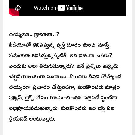
దయ్యమా.. డ్రామానా..?
వీడియోలో కనిపిస్తున్న వ్యక్తి దూరం నుంచి చూస్తే
మహిళలా కనిపిస్తున్నప్పటికీ, అది నిజంగా ఎవరు?
ఎందుకు అలా తిరుగుతున్నారు? అనే ప్రశ్నలు ఇప్పుడు
చర్చనీయాంశంగా మారాయి. కొందరు దీనిని గోల్కొండ
దయ్యంగా ప్రచారం చేస్తుండగా, మరికొందరు మాత్రం
వ్యూస్, లైక్స్ కోసం రూపొందించిన పబ్లిసిటీ స్టంట్‌గా
అభిప్రాయపడుతున్నారు. మరికొందరు ఇది జస్ట్ ఏఐ
క్రియేటెడ్ అంటున్నారు.