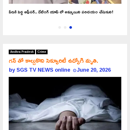
పేరుకి పెద్ద ఆఫీసర్.. డేటింగ్ యాప్ లో అమ్మాయిని పరిచయం చేసుకుని!
Andhra Pradesh
Crime
గన్ తో కాల్చుకొని సెక్యూరిటీ ఉద్యోగి మృతి.
by
SGS TV NEWS online
June 20, 2026