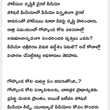
పోలీసుల దృష్టికి వైరల్ వీడియో
సోషల్ మీడియాలో వీడియో విస్తృతంగా వైరల్
కావడంతో పోలీసులు కూడా దీనిపై దృష్టి సారించారు.
రాత్రి సమయంలో గోల్కొండ కోట పరిసరాల్లో
అనుమానాస్పదంగా సంచరించిన వ్యక్తులు ఎవరు?
వీడియో చిత్రీకరణ వెనుక ఉద్దేశం ఏమిటి? అనే కోణాల్లో
విచారణ చేపట్టినట్లు అధికారులు తెలిపారు.
గోల్కొండ కోట చుట్టూ ఏం జరుగుతోంది..?
గోల్కొండ కోట పర్యాటకులకు, చారిత్రక ప్రాధాన్యతకు
ప్రసిద్ధి చెందిన ప్రాంతం. అయితే ఇటీవల సోషల్
మీడియా రీల్స్, యూట్యూబ్ వీడియోల కోసం కొందరు