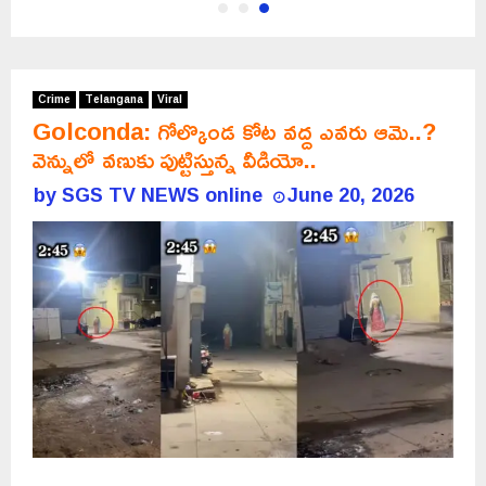
Crime
Telangana
Viral
Golconda: గోల్కొండ కోట వద్ద ఎవరు ఆమె..?
వెన్నులో వణుకు పుట్టిస్తున్న వీడియో..
by
SGS TV NEWS online
June 20, 2026