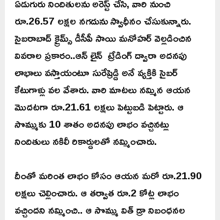
ఏడుగురు నిందితులను అరెస్ట్ చేసి, వారి నుంచి
రూ.26.57 లక్షల నగదును స్వాధీనం చేసుకున్నారు.
సైబరాబాద్ క్రైమ్స్ డీసీపీ సాయి మనోహర్ వెల్లడించిన
వివరాల ప్రకారం..ఆన్ లైన్ ట్రేడింగ్ ద్వారా అదనపు
లాభాలు వస్తాయంటూ సురేష్రెడ్డి అనే వ్యక్తికి సైబర్
కేటుగాళ్లు వల వేశారు. వారి మాటలు నమ్మిన ఆయన
మొదటగా రూ.21.61 లక్షలు పెట్టుబడి పెట్టారు. ఆ
సొమ్ముకు 10 శాతం అదనపు లాభం వచ్చినట్లు
నిందితులు నకిలీ రికార్డులతో నమ్మించారు.
దీంతో మరింత లాభం కోసం ఆయన మరో రూ.21.90
లక్షలు చెల్లించారు. ఆ తర్వాత రూ.2 కోట్ల లాభం
వచ్చిందని నమ్మించి.. ఆ సొమ్ము విత్ డ్రా నిబంధనల