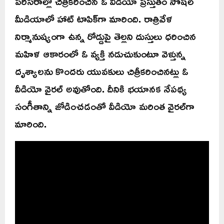
పరిసరాల్లో చిత్రీకరించిన ఓ వీడియో ప్రస్తుతం సోషల్
మీడియాలో హాట్ టాపిక్‌గా మారింది. రాత్రివేళ
నిర్మానుష్యంగా ఉన్న రోడ్డుపై తెల్లని దుస్తులు ధరించిన
మహిళ ఆకారంలో ఓ వ్యక్తి నడుచుకుంటూ వెళ్తున్న
దృశ్యాలను కొందరు యువకులు చిత్రీకరించినట్లు ఓ
వీడియో వైరల్ అవుతోంది. దీనికి భయానక నేపథ్య
సంగీతాన్ని జోడించడంతో వీడియో మరింత వైరల్‌గా
మారింది.