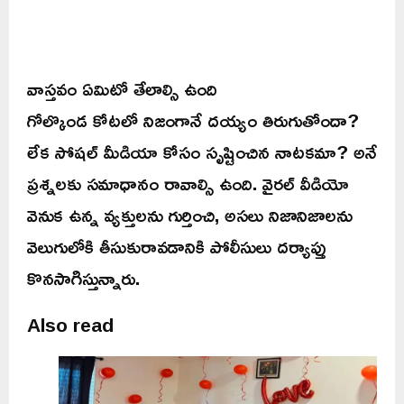
వాస్తవం ఏమిటో తేలాల్సి ఉంది
గోల్కొండ కోటలో నిజంగానే దయ్యం తిరుగుతోందా?
లేక సోషల్ మీడియా కోసం సృష్టించిన నాటకమా? అనే
ప్రశ్నలకు సమాధానం రావాల్సి ఉంది. వైరల్ వీడియో
వెనుక ఉన్న వ్యక్తులను గుర్తించి, అసలు నిజానిజాలను
వెలుగులోకి తీసుకురావడానికి పోలీసులు దర్యాప్తు
కొనసాగిస్తున్నారు.
Also read