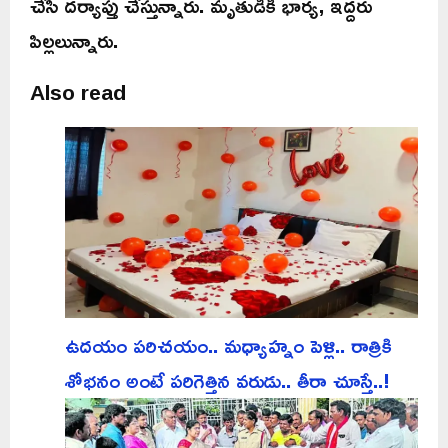
చేసి దర్యాప్తు చేస్తున్నారు. మృతుడికి భార్య, ఇద్దరు
పిల్లలున్నారు.
Also read
ఉదయం పరిచయం.. మధ్యాహ్నం పెళ్లి.. రాత్రికి
శోభనం అంటే పరిగెత్తిన వరుడు.. తీరా చూస్తే..!