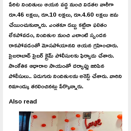
పేరిట నిందితులు ఆయన వద్ద నుంచి విడతల వారీగా
రూ.46 లక్షలు, రూ.10 లక్షలు, రూ.4.60 లక్షలు జమ
చేయించుకున్నారు. ఎంతకూ డబ్బు కట్టినా ఫలితం
లేకపోవడం, నిందితుల నుంచి ఎలాంటి స్పందన
రాకపోవడంతో మోసపోయానని ఆయన గ్రహించారు.
సైబరాబాద్ సైబర్ క్రైమ్ పోలీసులకు ఫిర్యాదు చేశారు.
సాంకేతిక ఆధారాల సాయంతో దర్యాప్తు జరిపిన
పోలీసులు.. ఏడుగురు నిందితులను అరెస్ట్ చేశారు. వారిని
రిమాండ్కు తరలించినట్లు పేర్కొన్నారు.
Also read