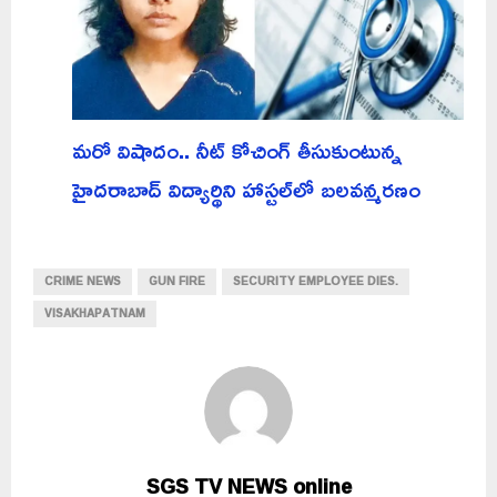
మరో విషాదం.. నీట్ కోచింగ్ తీసుకుంటున్న
హైదరాబాద్ విద్యార్థిని హాస్టల్‌లో బలవన్మరణం
CRIME NEWS
GUN FIRE
SECURITY EMPLOYEE DIES.
VISAKHAPATNAM
SGS TV NEWS online