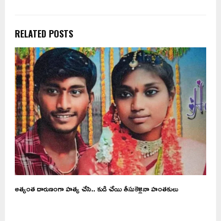
RELATED POSTS
ఆశ
అత్యంత దారుణంగా హత్య చేసి.. కుడి చేయి తీసుకెళ్లినా హంతకులు