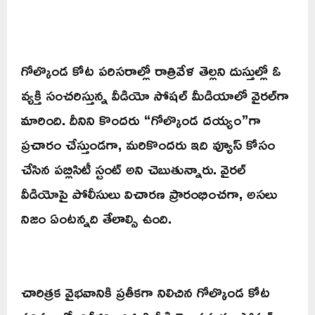
గోల్కొండ కోట పరిసరాల్లో రాత్రివేళ తెల్లని దుస్తుల్లో ఓ
వ్యక్తి సంచరిస్తున్న వీడియో సోషల్ మీడియాలో వైరల్‌గా
మారింది. దీనిని కొందరు “గోల్కొండ దయ్యం”గా
ప్రచారం చేస్తుండగా, మరికొందరు ఇది వ్యూస్ కోసం
చేసిన పబ్లిసిటీ స్టంట్ అని చెబుతున్నారు. వైరల్
వీడియోపై పోలీసులు విచారణ ప్రారంభించగా, అసలు
నిజం ఏంటన్నది తేలాల్సి ఉంది.
చారిత్రక వైభవానికి ప్రతీకగా నిలిచిన గోల్కొండ కోట