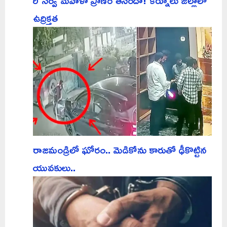
రీ సర్వే మహిళా ప్రాణం తీసిందా! కర్నూలు జిల్లాలో
ఉద్రిక్తత
రాజమండ్రిలో ఘోరం.. మెడికోను కారుతో ఢీకొట్టిన
యువకులు..