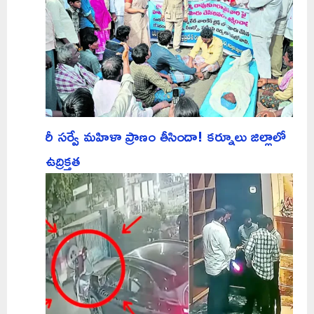
రీ సర్వే మహిళా ప్రాణం తీసిందా! కర్నూలు జిల్లాలో
ఉద్రిక్తత