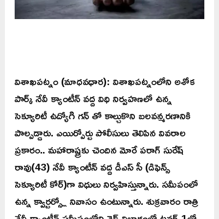
విశాఖపట్నం (మాధవధార): విశాఖపట్నంలోని అశోక
పార్క్ నేవీ క్యాంటీన్ వద్ద విధి నిర్వహణలో ఉన్న
సెక్యూరిటీ ఉద్యోగి గన్ తో కాల్చుకొని బలవన్మరణానికి
పాల్పడ్డారు. ఎయిర్పోర్టు పోలీసులు తెలిపిన వివరాల
ప్రకారం.. మహారాష్ట్రకు చెందిన మోరే పరాగ్ సురేష్
రావు(43) నేవీ క్యాంటీన్ వద్ద డీఎస్ సీ (డిఫెన్స్
సెక్యూరిటీ కోర్)గా విధులు నిర్వహిస్తున్నారు. సమీపంలో
ఉన్న క్వార్టర్స్లో నివాసం ఉంటున్నారు. శుక్రవారం రాత్రి
నేవీ క్యాంటీన్ సమీపంలోని వెడ్ విభాగంలో టవర్-1లో