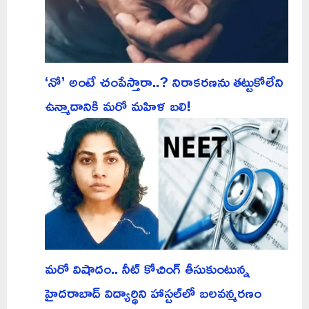
‘నో’ అంటే చంపేస్తారా..? నిరాకరణను తట్టుకోలేని
ఉన్మాదానికి మరో మహిళ బలి!
మరో విషాదం.. నీట్ కోచింగ్ తీసుకుంటున్న
హైదరాబాద్ విద్యార్థిని హాస్టల్‌లో బలవన్మరణం