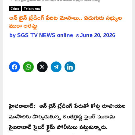
Crime
Telangana
ఆన్ లైన్ ట్రేడింగ్ పేరిట మోసాలు.. ఏడుగురు సభ్యుల
ముఠా అరెస్టు
by
SGS TV NEWS online
June 20, 2026
Facebook
WhatsApp
Twitter
Telegram
LinkedIn
హైదరాబాద్: ఆన్ లైన్ ట్రేడింగ్ పేరుతో కోట్ల రూపాయల
మోసాలకు పాల్పడుతున్న అంతర్రాష్ట్ర సైబర్ ముఠాను
సైబరాబాద్ సైబర్ క్రైమ్ పోలీసులు పట్టుకున్నారు.