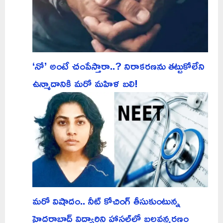
‘నో’ అంటే చంపేస్తారా..? నిరాకరణను తట్టుకోలేని
ఉన్మాదానికి మరో మహిళ బలి!
మరో విషాదం.. నీట్ కోచింగ్ తీసుకుంటున్న
హైదరాబాద్ విద్యార్థిని హాస్టల్‌లో బలవన్మరణం