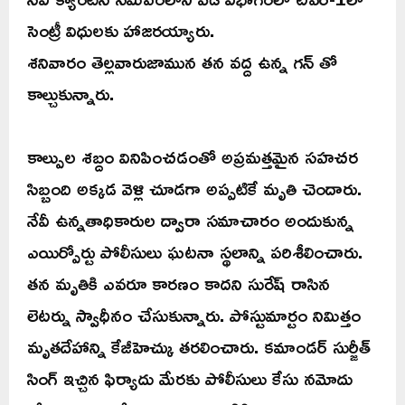
సెంట్రీ విధులకు హాజరయ్యారు.
శనివారం తెల్లవారుజామున తన వద్ద ఉన్న గన్ తో
కాల్చుకున్నారు.
కాల్పుల శబ్దం వినిపించడంతో అప్రమత్తమైన సహచర
సిబ్బంది అక్కడ వెళ్లి చూడగా అప్పటికే మృతి చెందారు.
నేవీ ఉన్నతాధికారుల ద్వారా సమాచారం అందుకున్న
ఎయిర్పోర్టు పోలీసులు ఘటనా స్థలాన్ని పరిశీలించారు.
తన మృతికి ఎవరూ కారణం కాదని సురేష్ రాసిన
లెటర్ను స్వాధీనం చేసుకున్నారు. పోస్టుమార్టం నిమిత్తం
మృతదేహాన్ని కేజీహెచ్కు తరలించారు. కమాండర్ సుర్జీత్
సింగ్ ఇచ్చిన ఫిర్యాదు మేరకు పోలీసులు కేసు నమోదు