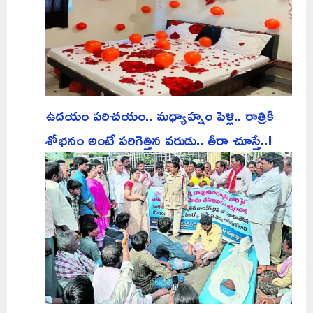
ఉదయం పరిచయం.. మధ్యాహ్నం పెళ్లి.. రాత్రికి
శోభనం అంటే పరిగెత్తిన వరుడు.. తీరా చూస్తే..!