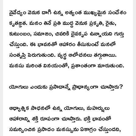
నైవేద్యం వెనుక దాగి ఉన్న అత్యంత ముఖ్యమైన సందేశం
కృతజ్ఞత. మనం తినే ప్రతి ముద్ద వెనుక ప్రకృతి, రైతు,
కుటుంబం, సమాజం, చివరికి దైవకృప ఉన్నాయని గుర్తు
చేస్తుంది. ఈ భావనతో ఆహారం తీసుకుంటే మనలో
సంతృప్తి పెరుగుతుంది. వ్యర్థ ఆలోచనలు తగ్గుతాయి.
మనసు మరింత వినయంతో, ప్రశాంతంగా మారుతుంది.
యోగులు ఎందుకు ప్రసాదాన్నే ప్రాధాన్యంగా చూస్తారు?
ఆధ్యాత్మిక సాధనలో ఉన్న యోగులు, మహర్షులు
ఆహారాన్ని శక్తి రూపంగా చూస్తారు. భక్తి భావంతో
సమర్పించిన ప్రసాదం మనస్సును ఏకాగ్రం చేస్తుందని,