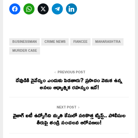
Facebook
WhatsApp
Twitter
Telegram
LinkedIn
BUSINESSMAN
CRIME NEWS
FIANCEE
MAHARASHTRA
MURDER CASE
PREVIOUS POST
దేవుడికి నైవేద్యం ఎందుకు పెడతారు? ప్రసాదం వెనుక ఉన్న
అసలు ఆధ్యాత్మిక రహస్యం ఇదే!
NEXT POST
వైజాగ్ ఐటీ ఉద్యోగిని మృతి కేసులో సరికొత్త ట్విస్ట్.. పోలీసుల
తీరుపై తండ్రి సంచలన ఆరోపణలు!