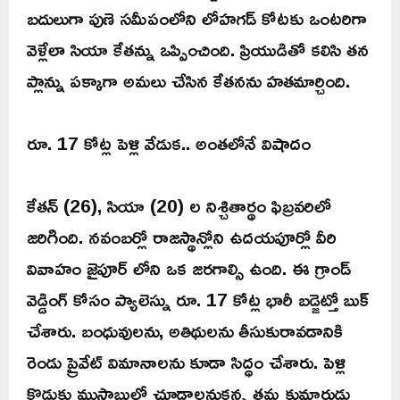
బదులుగా పుణె సమీపంలోని లోహగడ్ కోటకు ఒంటరిగా
వెళ్లేలా సియా కేతన్ను ఒప్పించింది. ప్రియుడితో కలిసి తన
ప్లాన్ను పక్కాగా అమలు చేసిన కేతనను హతమార్చింది.
రూ. 17 కోట్ల పెళ్లి వేడుక.. అంతలోనే విషాదం
కేతన్ (26), సియా (20) ల నిశ్చితార్థం ఫిబ్రవరిలో
జరిగింది. నవంబర్లో రాజస్థాన్లోని ఉదయపూర్లో వీరి
వివాహం జైపూర్ లోని ఒక జరగాల్సి ఉంది. ఈ గ్రాండ్
వెడ్డింగ్ కోసం ప్యాలెస్ను రూ. 17 కోట్ల భారీ బడ్జెట్తో బుక్
చేశారు. బంధువులను, అతిథులను తీసుకురావడానికి
రెండు ప్రైవేట్ విమానాలను కూడా సిద్ధం చేశారు. పెళ్లి
కొడుకు ముస్తాబులో చూడాలనుకన్న తమ కుమారుడు