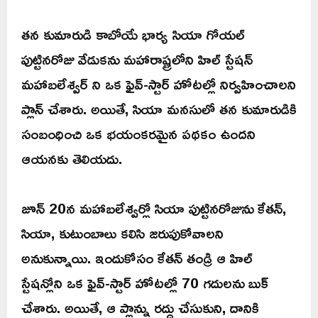
తన కుమారుడి కాబోయే భార్య సియా గోయల్
పుట్టినరోజు వేడుకను మహారాష్ట్రలోని హిల్ స్టేషన్
మహాబలేశ్వర్ ని ఒక ఫైవ్-స్టార్ హోటల్లో నిర్వహించాలని
ప్లాన్ చేశారు. అయితే, సియా మనసులో తన కుమారుడికి
సంబంధించి ఒక భయంకరమైన పథకం ఉందని
ఆయనకు తెలియదు.
జూన్ 20న మహాబలేశ్వర్లో సియా పుట్టినరోజును కేతన్,
సియా, కుటుంబాలు కలిసి జరుపుకోవాలని
అనుకున్నాయి. ఇందుకోసం కేతన్ తండ్రి ఆ హిల్
స్టేషన్లోని ఒక ఫైవ్-స్టార్ హోటల్లో 70 గదులను బుక్
చేశారు. అయితే, ఆ ప్లాన్ను రద్దు చేసుకుని, దానికి