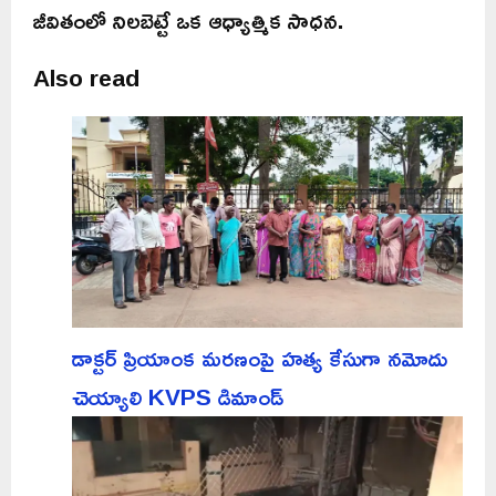
జీవితంలో నిలబెట్టే ఒక ఆధ్యాత్మిక సాధన.
Also read
డాక్టర్ ప్రియాంక మరణంపై హత్య కేసుగా నమోదు
చెయ్యాలి KVPS డిమాండ్