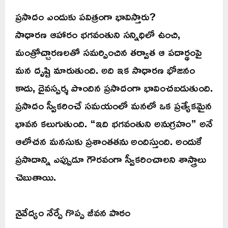
ప్రసాదం ఎందుకు పవిత్రంగా భావిస్తారు?
సాధారణ ఆహారం భగవంతుని సన్నిధిలో ఉంచి,
మంత్రోచ్చారణలతో సమర్పించిన తర్వాత ఆ పదార్థంపై
మన దృష్టి మారుతుంది. అది ఇక సాధారణ భోజనం
కాదు, దైవస్పర్శ పొందిన ప్రసాదంగా భావించబడుతుంది.
ప్రసాదం స్వీకరించే సమయంలో మనలో ఒక ప్రత్యేకమైన
భావన కలుగుతుంది. “ఇది భగవంతుని అనుగ్రహం” అనే
ఆలోచన మనసుకు ప్రశాంతతను అందిస్తుంది. అందుకే
ప్రసాదాన్ని ఎప్పుడూ గౌరవంగా స్వీకరించాలని శాస్త్రాలు
చెబుతాయి.
నైవేద్యం నేర్పే గొప్ప జీవన పాఠం