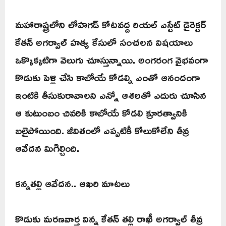
మహారాష్ట్రలోని లోహగడ్ కోటవద్ద రియల్ ఎస్టేట్ డైరెక్టర్
కేతన్ అగర్వాల్ హత్య కేసులో సంచలన విషయాలు
ఒక్కొక్కటిగా వెలుగు చూస్తున్నాయి. అంగరంగ వైభవంగా
కొడుకు పెళ్లి చేసి కాబోయే కోడల్ని ఎంతో ఆనందంగా
ఇంటికి తీసుకురావాలని ఎన్నో ఆశలతో ఎదురు చూసిన
ఆ కుటుంబం చివరికి కాబోయే కోడలి క్రూరత్వానికి
బలైపోయింది. జీవితంలో ఎప్పటికీ కోలుకోలేని తీవ్ర
ఆవేదన మిగిల్చింది.
కన్నతల్లి ఆవేదన.. ఆఖరి మాటలు
కొడుకు మరణవార్త విన్న కేతన్ తల్లి రాఖీ అగర్వాల్ తీవ్ర