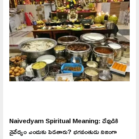
Naivedyam Spiritual Meaning: దేవుడికి
నైవేద్యం ఎందుకు పెడతారు? భగవంతుడు నిజంగా