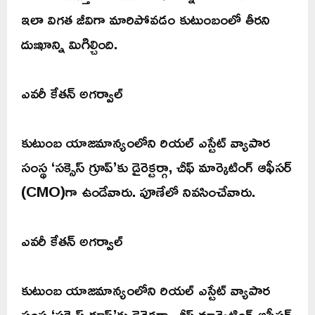
ఇలా విగత జీవిగా మారిపోవడం కుటుంబంలో తీరని
దుఃఖాన్ని మిగిల్చింది.
ఎవరీ కేతన్ అగర్వాల్
కుటుంబ యాజమాన్యంలోని రియల్ ఎస్టేట్ వ్యాపార
సంస్థ ‘సక్సెస్ గ్రూప్’కు డైరెక్టర్గా, చీఫ్ మార్కెటింగ్ ఆఫీసర్
(CMO)గా ఉండేవారు. పూణేలో నివసించేవారు.
ఎవరీ కేతన్ అగర్వాల్
కుటుంబ యాజమాన్యంలోని రియల్ ఎస్టేట్ వ్యాపార
సంస్థ ‘సక్సెస్ గ్రూప్’కు డైరెక్టర్గా, చీఫ్ మార్కెటింగ్ ఆఫీసర్