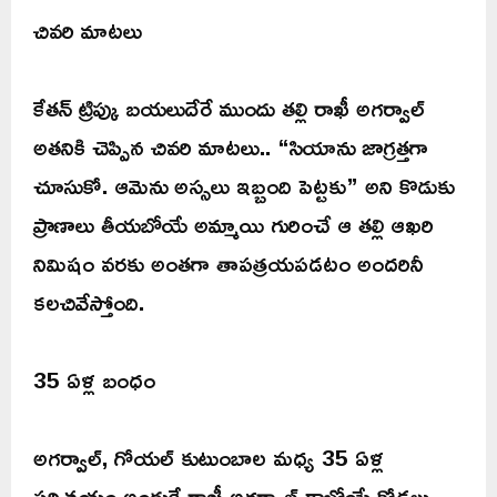
చివరి మాటలు
కేతన్ ట్రిప్కు బయలుదేరే ముందు తల్లి రాఖీ అగర్వాల్
అతనికి చెప్పిన చివరి మాటలు.. “సియాను జాగ్రత్తగా
చూసుకో. ఆమెను అస్సలు ఇబ్బంది పెట్టకు” అని కొడుకు
ప్రాణాలు తీయబోయే అమ్మాయి గురించే ఆ తల్లి ఆఖరి
నిమిషం వరకు అంతగా తాపత్రయపడటం అందరినీ
కలచివేస్తోంది.
35 ఏళ్ల బంధం
అగర్వాల్, గోయల్ కుటుంబాల మధ్య 35 ఏళ్ల
పరిచయం అందుకే రాఖీ అగర్వాల్ కాబోయే కోడలు