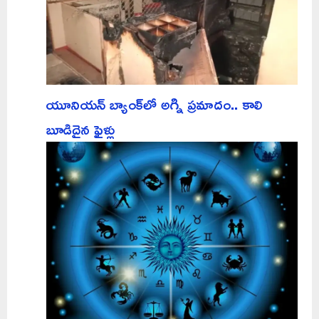
యూనియన్ బ్యాంక్‌లో అగ్ని ప్రమాదం.. కాలి
బూడిదైన ఫైళ్లు