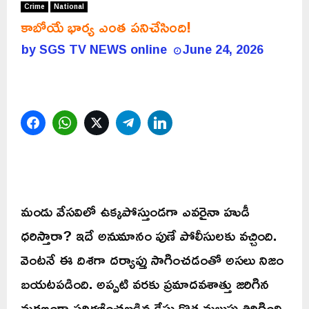
Crime
National
కాబోయే భార్య ఎంత పనిచేసింది!
by
SGS TV NEWS online
June 24, 2026
Facebook
WhatsApp
Twitter
Telegram
LinkedIn
మండు వేసవిలో ఉక్కపోస్తుండగా ఎవరైనా హుడీ
ధరిస్తారా? ఇదే అనుమానం పుణే పోలీసులకు వచ్చింది.
వెంటనే ఈ దిశగా దర్యాప్తు సాగించడంతో అసలు నిజం
బయటపడింది. అప్పటి వరకు ప్రమాదవశాత్తు జరిగిన
మరణంగా పరిగణించబడిన కేసు కొత్త మలుపు తిరిగింది.