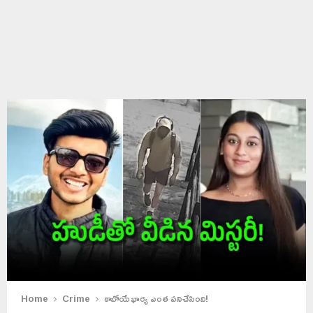
Home
Crime
కాబోయే భార్య ఎంత పనిచేసింది!