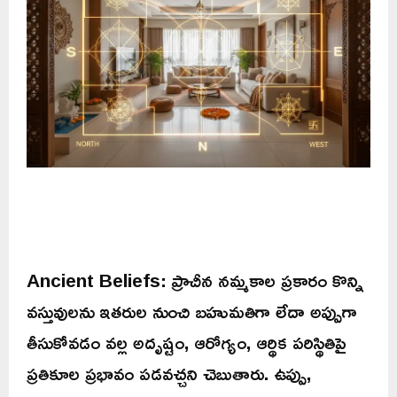
Ancient Beliefs: ప్రాచీన నమ్మకాల ప్రకారం కొన్ని
వస్తువులను ఇతరుల నుంచి బహుమతిగా లేదా అప్పుగా
తీసుకోవడం వల్ల అదృష్టం, ఆరోగ్యం, ఆర్థిక పరిస్థితిపై
ప్రతికూల ప్రభావం పడవచ్చని చెబుతారు. ఉప్పు,