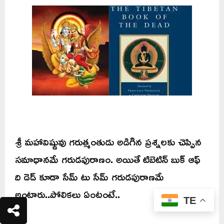
శ్రీ మహావిష్ణువు గరుత్మంతుడు అడిగిన ప్రశ్నలకు చెప్పిన
సమాధానమే గరుడపురాణం. అయితే టిబెటిన్ బుక్ ఆఫ్
ది డెడ్ కూడా సేమ్ టు సేమ్ గరుడపురాణమే
అంటారు..పోలికలు ఏంటంటే..
TE