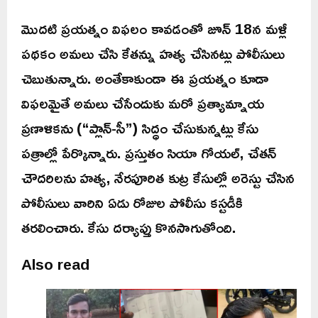
మొదటి ప్రయత్నం విఫలం కావడంతో జూన్ 18న మళ్లీ
పథకం అమలు చేసి కేతన్ను హత్య చేసినట్లు పోలీసులు
చెబుతున్నారు. అంతేకాకుండా ఈ ప్రయత్నం కూడా
విఫలమైతే అమలు చేసేందుకు మరో ప్రత్యామ్నాయ
ప్రణాళికను (“ప్లాన్-సీ”) సిద్ధం చేసుకున్నట్లు కేసు
పత్రాల్లో పేర్కొన్నారు. ప్రస్తుతం సియా గోయల్, చేతన్
చౌదరిలను హత్య, నేరపూరిత కుట్ర కేసుల్లో అరెస్టు చేసిన
పోలీసులు వారిని ఏడు రోజుల పోలీసు కస్టడీకి
తరలించారు. కేసు దర్యాప్తు కొనసాగుతోంది.
Also read