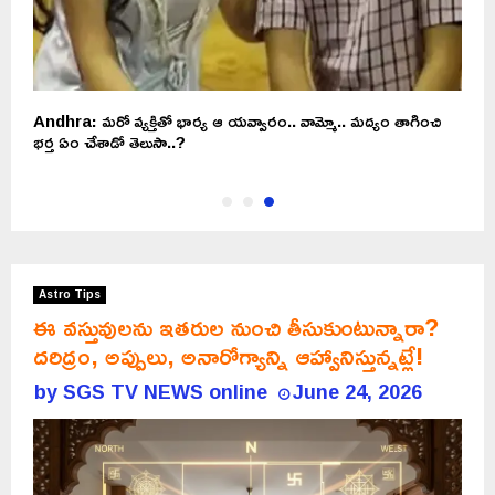
Andhra: మరో వ్యక్తితో భార్య ఆ యవ్వారం.. వామ్మో.. మద్యం తాగించి
భర్త ఏం చేశాడో తెలుసా..?
Astro Tips
ఈ వస్తువులను ఇతరుల నుంచి తీసుకుంటున్నారా?
దరిద్రం, అప్పులు, అనారోగ్యాన్ని ఆహ్వానిస్తున్నట్లే!
by
SGS TV NEWS online
June 24, 2026