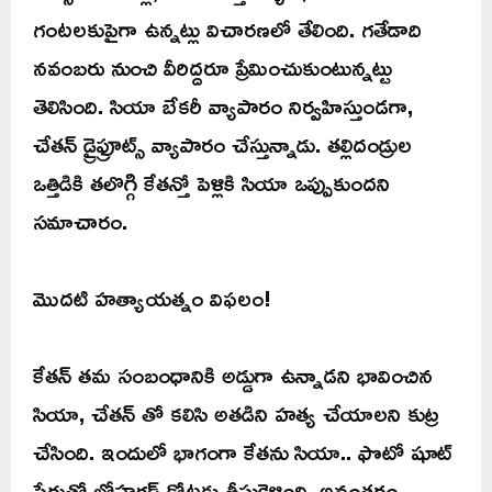
గంటలకుపైగా ఉన్నట్లు విచారణలో తేలింది. గతేడాది
నవంబరు నుంచి వీరిద్దరూ ప్రేమించుకుంటున్నట్టు
తెలిసింది. సియా బేకరీ వ్యాపారం నిర్వహిస్తుండగా,
చేతన్ డ్రైఫ్రూట్స్ వ్యాపారం చేస్తున్నాడు. తల్లిదండ్రుల
ఒత్తిడికి తలొగ్గి కేతన్తో పెళ్లికి సియా ఒప్పుకుందని
సమాచారం.
మొదటి హత్యాయత్నం విఫలం!
కేతన్ తమ సంబంధానికి అడ్డుగా ఉన్నాడని భావించిన
సియా, చేతన్ తో కలిసి అతడిని హత్య చేయాలని కుట్ర
చేసింది. ఇందులో భాగంగా కేతను సియా.. ఫొటో షూట్
పేరుతో లోహగడ్ కోటకు తీసుకెళ్లింది. అనంతరం