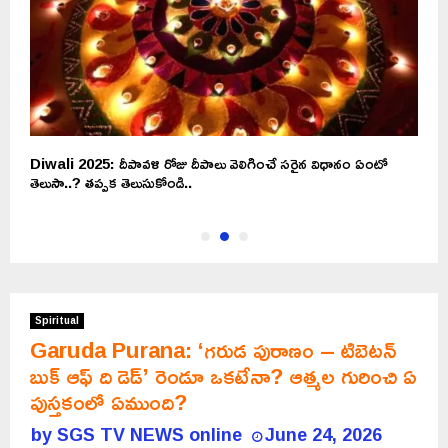
Diwali 2025: దీపావళి రోజు దీపాలు వెలిగించే సరైన విధానం ఏంటో
శ
తెలుసా..? తప్పక తెలుసుకోండి..
Spiritual
Garuda Purana: ‘గరుడ పురాణం – టిబెటన్
బుక్ ఆఫ్ ది డెడ్’ రెండూ ఒకటేనా? ఆత్మల గురించి ఏ
పుస్తకంలో ఏముంది?
by
SGS TV NEWS online
June 24, 2026