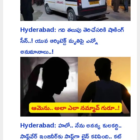
Hyderabad: గది తలుపు తెరిచేసరికి షాకింగ్
సీన్..! యువ ఆర్కిటెక్ట్ మృతిపై ఎన్నో
అనుమానాలు..!
Hyderabad: హలో.. నేను అనన్య కులకర్ణి..
సాఫ్ట్‌వేర్ ఇంజనీర్‌కు సాఫ్ట్‌గా లైన్ కలిపింది.. కట్