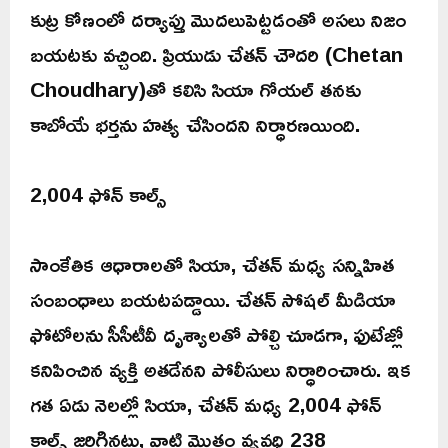
కుట్ర కోణంలో దర్యాప్తు మొదలుపెట్టడంతో అసలు నిజం
బయటకు వచ్చింది. ప్రియుడు చేతన్ చౌదరి (Chetan
Choudhary)తో కలిసి సియా గోయల్ తనకు
కాబోయే భర్తను హత్య చేసిందని నిర్ధారణయింది.
2,004 ఫోన్ కాల్స్
సాంకేతిక ఆధారాలతో సియా, చేతన్ మధ్య సన్నిహిత
సంబంధాలు బయటపడ్డాయి. చేతన్ సోషల్ మీడియా
ఫోటోలను సీసీటీవీ దృశ్యాలతో పోల్చి చూడగా, ఫుటేజ్లో
కనిపించిన వ్యక్తి అతడేనని పోలీసులు నిర్ధారించారు. ఇక
గత ఏడు నెలల్లో సియా, చేతన్ మధ్య 2,004 ఫోన్
కాల్స్ జరిగినట్లు, వాటి మొత్తం వ్యవధి 238