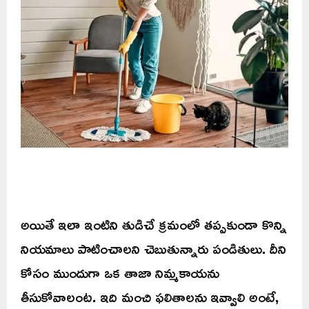
అయితే ఇలా ఇంటిని తుడిచే క్రమంలో తప్పకుండా కొన్ని
నియమాలు పాటించాలని చెబుతున్నారు పండితులు. దీని
కోసం ముందుగా ఒక తాజా నిమ్మకాయను
తీసుకోవాలంట. ఇది మంచి ఫలితాలను ఇవ్వాలి అంటే,