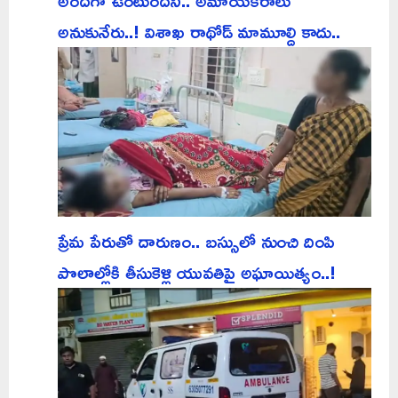
అందగా ఉంటుందని.. అమాయకరాలు
అనుకునేరు..! విశాఖ రాథోడ్ మామూల్ది కాదు..
ప్రేమ పేరుతో దారుణం.. బస్సులో నుంచి దింపి
పొలాల్లోకి తీసుకెళ్లి యువతిపై అఘాయిత్యం..!