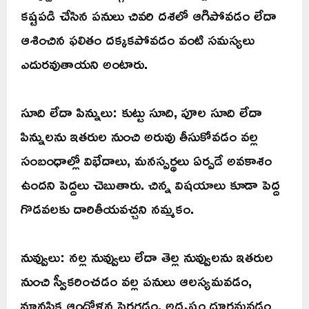
కష్టపడి చేసిన పనులు చివరి దశలో ఆగిపోవడం లేదా
ఆశించిన ఫలితం దక్కకపోవడం వంటి సమస్యలు
ఎదురవుతాయని అంటారు.
సూది లేదా పిన్నులు: కుట్టు సూది, పూల సూది లేదా
పిన్నులను ఇతరుల నుంచి అరువు తీసుకోవడం వల్ల
సంబంధాల్లో విభేదాలు, మనస్పర్థలు ఏర్పడే అవకాశం
ఉందని పెద్దలు చెబుతారు. చిన్న విషయాలు కూడా పెద్ద
గొడవలకు దారితీయవచ్చని నమ్మకం.
నువ్వులు: నల్ల నువ్వులు లేదా తెల్ల నువ్వులను ఇతరుల
నుంచి స్వీకరించడం వల్ల పనులు ఆలస్యమవడం,
మానసిక ఆందోళన పెరగడం, అదృష్టం దూరమవడం