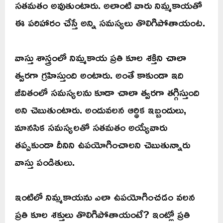
సతమతం అవుతుంటారు. అలాంటి వారు నిమ్మకాయతో
ఈ పరిహారం చేస్తే అన్ని సమస్యలు తొలిగిపోతాయంట.
వాస్తు శాస్త్రంలో నిమ్మకాయ ప్రతి కూల శక్తిని చాలా
త్వరగా గ్రహిస్తుంది అంటారు. అంతే కాకుండా ఇది
జీవితంలో సమస్యలను కూడా చాలా త్వరగా తగ్గిస్తుంది
అని చెబుతుంటారు. అందువలన ఆర్థిక ఇబ్బందులు,
మానసిక సమస్యలతో సతమతం అయ్యేవారు
తప్పకుండా దీనిని ఉపయోగించాలని చెబుతున్నారు
వాస్తు పండితులు.
ఇంటిలో నిమ్మకాయను ఎలా ఉపయోగించడం వలన
ప్రతి కూల శక్తులు తొలిగిపోతాయంటే? ఇంట్లో ప్రతి