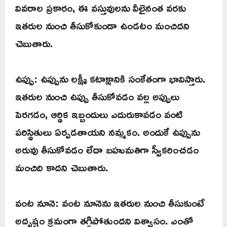
వివరాల ప్రకారం, ఈ వస్తువులను వీలైనంత వరకు
ఇతరుల నుంచి తీసుకోకుండా ఉండటం మంచిదని
చెబుతారు.
ఉప్పు: ఉప్పును లక్ష్మీ కటాక్షానికి సంకేతంగా భావిస్తారు.
ఇతరుల నుంచి ఉప్పు తీసుకోవడం వల్ల అప్పులు
పెరగడం, ఆర్థిక ఇబ్బందులు ఎదురుకావడం వంటి
పరిస్థితులు ఏర్పడతాయని నమ్మకం. అందుకే ఉప్పును
అరువు తీసుకోవడం లేదా బహుమతిగా స్వీకరించడం
మంచిది కాదని చెబుతారు.
వంట నూనె: వంట నూనెను ఇతరుల నుంచి తీసుకుంటే
అదృష్టం క్రమంగా తగ్గిపోతుందని విశ్వాసం. ఎంతో