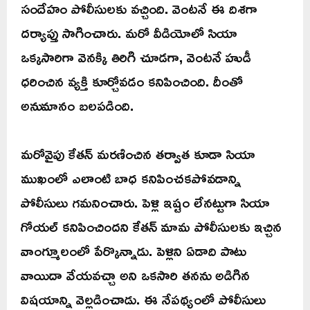
సందేహం పోలీసులకు వచ్చింది. వెంటనే ఈ దిశగా
దర్యాప్తు సాగించారు. మరో వీడియోలో సియా
ఒక్కసారిగా వెనక్కి తిరిగి చూడగా, వెంటనే హుడీ
ధరించిన వ్యక్తి కూర్చోవడం కనిపించింది. దీంతో
అనుమానం బలపడింది.
మరోవైపు కేతన్ మరణించిన తర్వాత కూడా సియా
ముఖంలో ఎలాంటి బాధ కనిపించకపోవడాన్ని
పోలీసులు గమనించారు. పెళ్లి ఇష్టం లేనట్టుగా సియా
గోయల్ కనిపించిందని కేతన్ మామ పోలీసులకు ఇచ్చిన
వాంగ్మూలంలో పేర్కొన్నాడు. పెళ్లిని ఏడాది పాటు
వాయిదా వేయవచ్చా అని ఒకసారి తనను అడిగిన
విషయాన్ని వెల్లడించాడు. ఈ నేపథ్యంలో పోలీసులు