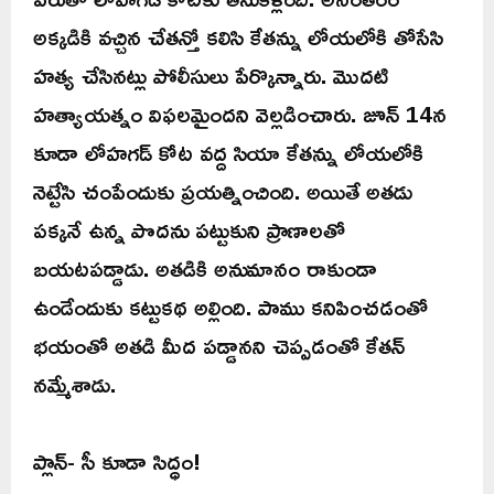
అక్కడికి వచ్చిన చేతన్తో కలిసి కేతన్ను లోయలోకి తోసేసి
హత్య చేసినట్లు పోలీసులు పేర్కొన్నారు. మొదటి
హత్యాయత్నం విఫలమైందని వెల్లడించారు. జూన్ 14న
కూడా లోహగడ్ కోట వద్ద సియా కేతన్ను లోయలోకి
నెట్టేసి చంపేందుకు ప్రయత్నించింది. అయితే అతడు
పక్కనే ఉన్న పొదను పట్టుకుని ప్రాణాలతో
బయటపడ్డాడు. అతడికి అనుమానం రాకుండా
ఉండేందుకు కట్టుకథ అల్లింది. పాము కనిపించడంతో
భయంతో అతడి మీద పడ్డానని చెప్పడంతో కేతన్
నమ్మేశాడు.
ప్లాన్- సీ కూడా సిద్ధం!