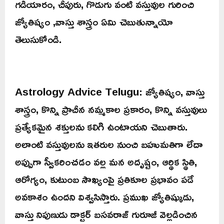
గడియారం, చీపురు, గొడుగు వంటి వస్తువుల గురించి
జ్యోతిష్యం ,వాస్తు శాస్త్రం ఏమి చెబుతున్నాయో
తెలుసుకోండి.
Astrology Advice Telugu: జ్యోతిష్యం, వాస్తు
శాస్త్రం, కొన్ని ప్రాచీన నమ్మకాల ప్రకారం, కొన్ని వస్తువులు
ప్రత్యేకమైన శక్తులను కలిగి ఉంటాయని చెబుతారు.
అలాంటి వస్తువులను ఇతరుల నుంచి బహుమతిగా లేదా
అప్పుగా స్వీకరించడం వల్ల మన అదృష్టం, ఆర్థిక స్థితి,
ఆరోగ్యం, కుటుంబ సౌఖ్యంపై ప్రతికూల ప్రభావం పడే
అవకాశం ఉందని విశ్వసిస్తారు. ప్రముఖ జ్యోతిష్కుడు,
వాస్తు నిపుణుడు డాక్టర్ బసవరాజ్ గురూజీ వెల్లడించిన