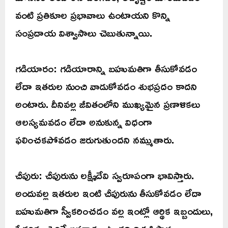
వంటి ప్రతికూల ప్రభావాలు ఉంటాయని కొన్ని
సంప్రదాయ విశ్వాసాలు చెబుతున్నాయి.
గడియారం: గడియారాన్ని బహుమతిగా తీసుకోవడం
లేదా ఇతరుల నుంచి వాడుకోవడం శుభప్రదం కాదని
అంటారు. దీనివల్ల జీవితంలోని ముఖ్యమైన ప్రణాళికలు
ఆలస్యమవడం లేదా అనుకున్న విధంగా
ఫలించకపోవడం జరుగుతుందని నమ్ముతారు.
చీపురు: చీపురును లక్ష్మీదేవి స్వరూపంగా భావిస్తారు.
అందువల్ల ఇతరుల ఇంటి చీపురును తీసుకోవడం లేదా
బహుమతిగా స్వీకరించడం వల్ల ఇంట్లో ఆర్థిక ఇబ్బందులు,