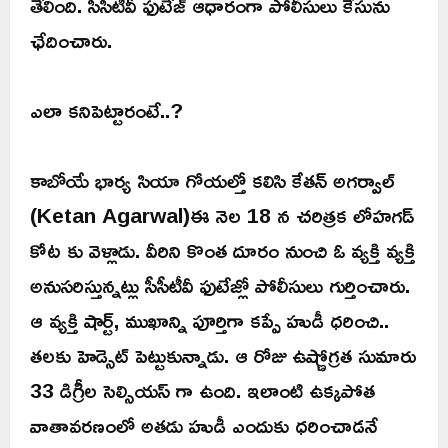
తేలింది. సీసీటీవీ ఫుటేజ్ ఆధారంగా పోలీసులు కేసును
ఛేదించారు.
ఎలా కనిపెట్టారంటే..?
కాబోయే భార్య సియా గోయల్తో కలిసి కేతన్ అగర్వాల్
(Ketan Agarwal)ఈ నెల 18 న చరిత్రక లోహగడ్
కోట కు వెళ్లాడు. వీరిని కొంత దూరం నుంచి ఓ వ్యక్తి వ్యక్తి
అనుసరిస్తున్నట్లు సీసీటీవీ ఫుటేజ్లో పోలీసులు గుర్తించారు.
ఆ వ్యక్తి షార్ట్, ముఖాన్ని పూర్తిగా కప్పే హుడీ ధరించి..
తలకు హెడ్సెట్ పెట్టుకున్నాడు. ఆ రోజు ఉష్ణోగ్రత సుమారు
33 డిగ్రీల సెల్సియస్ గా ఉంది. ఇలాంటి ఉక్కపోత
వాతావరణంలో అతడు హుడీ ఎందుకు ధరించాడనే