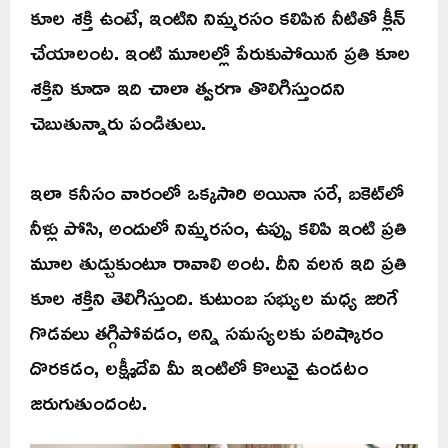
కూల శక్తి ఉంటే, ఇంటిని నిమ్మరసం కలిపిన నీటితో క్లీన్
చేయాలంట. ఇంటి మూలల్లో పేరుకుపోయిన ప్రతి కూల
శక్తిని కూడా ఇది చాలా త్వరగా తొలిగిస్తుందని
చెబుతున్నారు పండితులు.
ఇలా కనీసం వారంలో ఒక్కసారి అయినా సరే, బకెట్‌లో
నీళ్లు పోసి, అందులో నిమ్మరసం, ఉప్పు కలిపి ఇంటి ప్రతి
మూల తుడ్చుకుంటూ రావాలి అంట. దీని వలన ఇది ప్రతి
కూల శక్తిని తెలిగిస్తుంది. కుటుంబ సభ్యుల మధ్య జరిగే
గొడవలు తగ్గిపోవడం, అన్ని సమస్యలకు పరిష్కారం
దొరకడం, లక్ష్మీదేవి మీ ఇంటిలో కొలువై ఉండటం
జరుగుతుందంట.