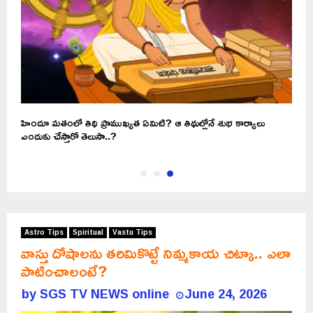
హిందూ మతంలో తిథి ప్రాముఖ్యత ఏమిటి? ఆ తిథుల్లోనే శుభ కార్యాలు
ఎందుకు చేస్తారో తెలుసా..?
Astro Tips
Spiritual
Vastu Tips
వాస్తు దోషాలను తరిమికొట్టే నిమ్మకాయ చిట్కా.. ఎలా
పాటించాలంటే?
by
SGS TV NEWS online
June 24, 2026