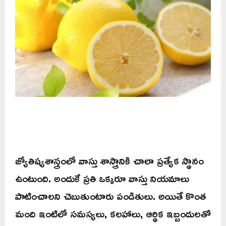
జ్యోతిష్యశాస్త్రంలో వాస్తు శాస్త్రానికి చాలా ప్రత్యేక స్థానం
ఉంటుంది. అందుకే ప్రతి ఒక్కరూ వాస్తు నియమాలు
పాటించాలని చెబుతుంటారు పండితులు. అయితే కొంత
మంది ఇంటిలో సమస్యలు, కలహాలు, ఆర్థిక ఇబ్బందులతో