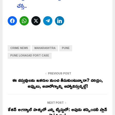
చేస్తే..
Facebook
WhatsApp
Twitter
Telegram
LinkedIn
CRIME NEWS
MAHARASHTRA
PUNE
PUNE LOHAGAD FORT CASE
PREVIOUS POST
ఈ వస్తువులను ఇతరుల నుంచి తీసుకుంటున్నారా? దరిద్రం,
అప్పులు, అనారోగ్యాన్ని ఆహ్వానిస్తున్నట్లే!
NEXT POST
కేతన్ అగర్వాల్ హత్యలో ఎన్ని ట్విస్టులో: అపుడు తప్పిందనీ ప్లాన్