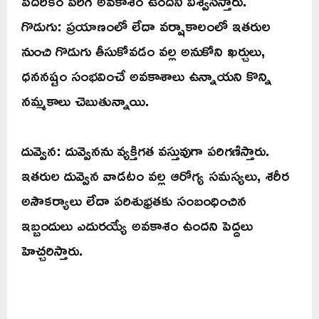
పేదరికం పెరిగే అవకాశం ఉందని విశ్వసిస్తారు.
గొడుగు: ప్రయాణంలో లేదా వర్షాకాలంలో ఇతరుల
నుంచి గొడుగు తీసుకోవడం వల్ల అనుకోని ఖర్చులు,
ధననష్టం సంభవించే అవకాశాలు ఉన్నాయని కొన్ని
నమ్మకాలు చెబుతున్నాయి.
దువ్వెన: దువ్వెనను వ్యక్తిగత వస్తువుగా పరిగణిస్తారు.
ఇతరుల దువ్వెన వాడటం వల్ల ఆరోగ్య సమస్యలు, శరీర
అసౌకర్యాలు లేదా పరిశుభ్రతకు సంబంధించిన
ఇబ్బందులు ఎదురయ్యే అవకాశం ఉందని పెద్దలు
హెచ్చరిస్తారు.