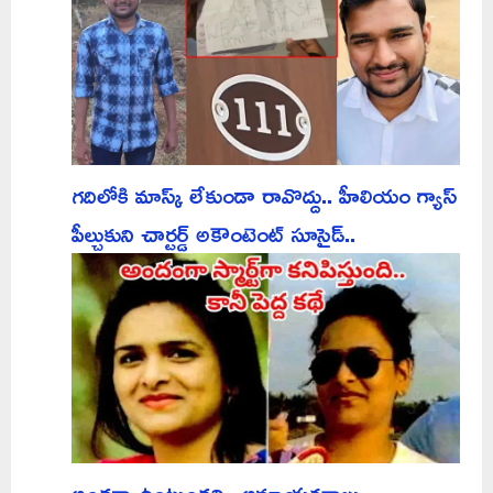
గదిలోకి మాస్క్ లేకుండా రావొద్దు.. హీలియం గ్యాస్
పీల్చుకుని చార్టర్డ్ అకౌంటెంట్ సూసైడ్..