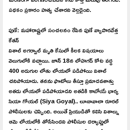
పథకం ప్రకారం హత్య చేశారని వెల్లడైంది.
పుణే: మహారాష్ట్రలో సంచలనం రేపిన పుణే వ్యాపారవేత్త
కేతన్
విశాల్ అగర్వాల్ మృతి కేసులో కీలక విషయాలు
వెలుగులోకి వచ్చాయి. జూన్ 18న లోహగడ్ కోట వద్ద
400 అడుగుల లోతు లోయలో పడిపోయి విశాల్
చనిపోయాడు. తనను ఫొటోలు తీస్తూ ప్రమాదవశాత్తు
అతడు లోయలో పడిపోయాడని అతడికి కాబోయే భార్య
సియా గోయల్ (Siya Goyal).. లూనావాలా రూరల్
పోలీసులకు చెప్పింది. అయితే ప్రియుడితో కలిసి విశాల్ను
ఆమె లోయలోకి తోసేసిందని పోలీసుల దర్యాప్తులో