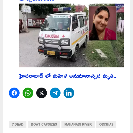
హైదరాబాద్ లో మహిళ అనుమానాస్పద మృతి..
Facebook
WhatsApp
Twitter
Telegram
LinkedIn
7 DEAD
BOAT CAPSIZES
MAHANADI RIVER
ODISHAS