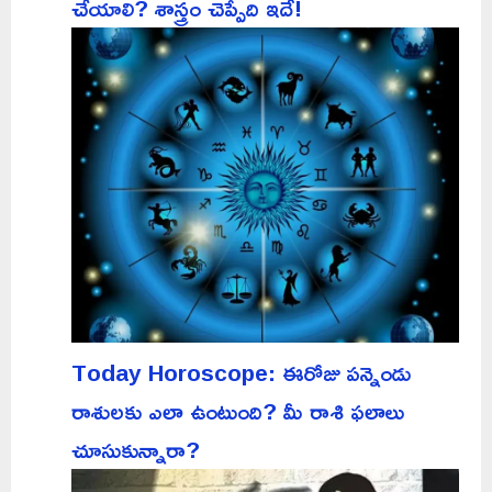
చేయాలి? శాస్త్రం చెప్పేది ఇదే!
Today Horoscope: ఈరోజు పన్నెండు
రాశులకు ఎలా ఉంటుంది? మీ రాశి ఫలాలు
చూసుకున్నారా?