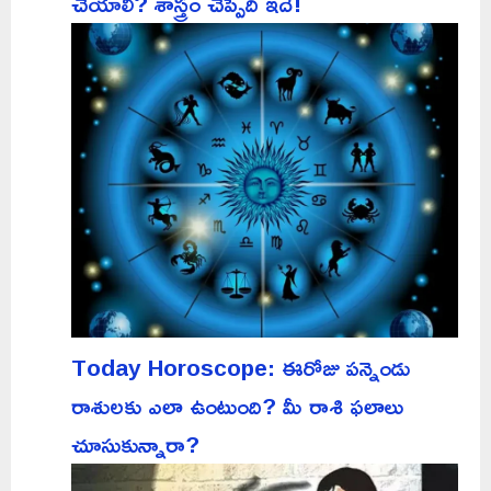
చేయాలి? శాస్త్రం చెప్పేది ఇదే!
Today Horoscope: ఈరోజు పన్నెండు
రాశులకు ఎలా ఉంటుంది? మీ రాశి ఫలాలు
చూసుకున్నారా?