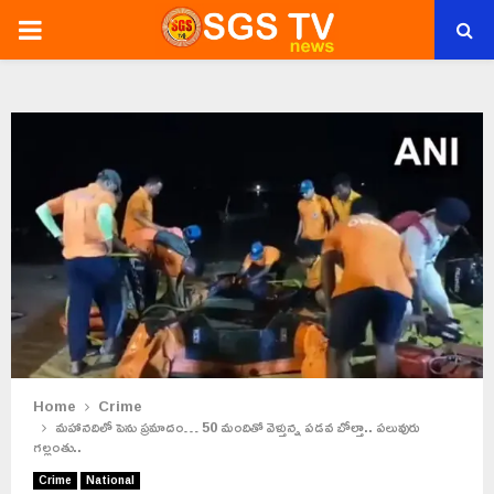
PRIMARY
MENU
Home
Crime
మహానదిలో పెను ప్రమాదం… 50 మందితో వెళ్తున్న పడవ బోల్తా.. పలువురు
గల్లంతు..
Crime
National