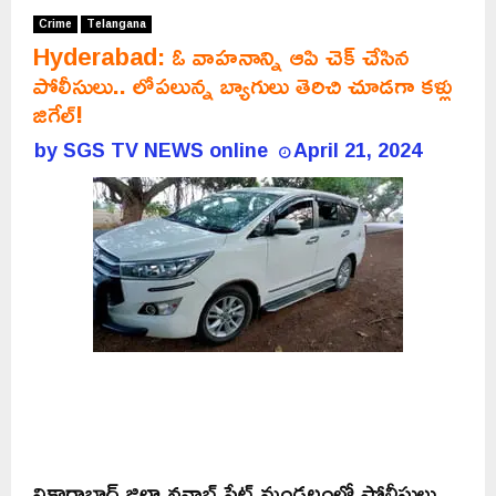
Crime
Telangana
Hyderabad: ఓ వాహనాన్ని ఆపి చెక్ చేసిన
పోలీసులు.. లోపలున్న బ్యాగులు తెరిచి చూడగా కళ్లు
జిగేల్!
by
SGS TV NEWS online
April 21, 2024
వికారాబాద్ జిల్లా నవాబ్ పేట్ మండలంలో పోలీసులు