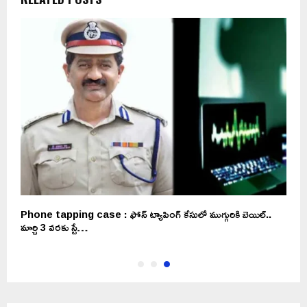
Phone tapping case : ఫోన్ ట్యాపింగ్ కేసులో ముగ్గురికి బెయిల్..
మార్చి 3 వరకు స్టే…