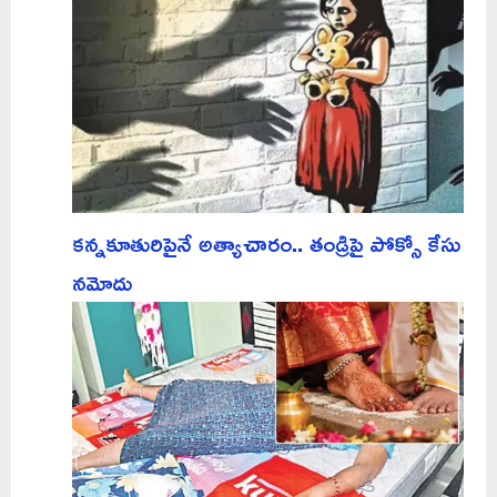
కన్నకూతురిపైనే అత్యాచారం.. తండ్రిపై పోక్సో కేసు
నమోదు