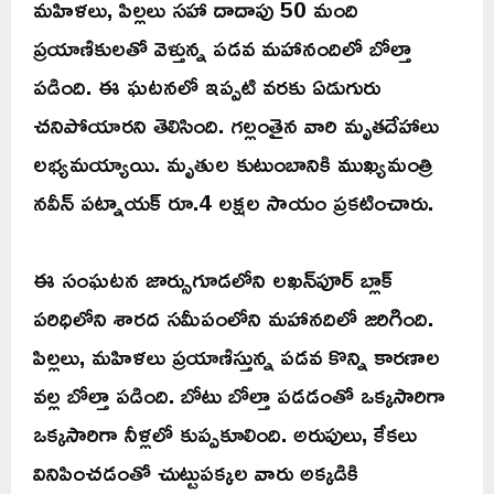
మహిళలు, పిల్లలు సహా దాదాపు 50 మంది
ప్రయాణికులతో వెళ్తున్న పడవ మహానందిలో బోల్తా
పడింది. ఈ ఘటనలో ఇప్పటి వరకు ఏడుగురు
చనిపోయారని తెలిసింది. గల్లంతైన వారి మృతదేహాలు
లభ్యమయ్యాయి. మృతుల కుటుంబానికి ముఖ్యమంత్రి
నవీన్ పట్నాయక్ రూ.4 లక్షల సాయం ప్రకటించారు.
ఈ సంఘటన జార్సుగూడలోని లఖన్‌పూర్ బ్లాక్
పరిధిలోని శారద సమీపంలోని మహానదిలో జరిగింది.
పిల్లలు, మహిళలు ప్రయాణిస్తున్న పడవ కొన్ని కారణాల
వల్ల బోల్తా పడింది. బోటు బోల్తా పడడంతో ఒక్కసారిగా
ఒక్కసారిగా నీళ్లలో కుప్పకూలింది. అరుపులు, కేకలు
వినిపించడంతో చుట్టుపక్కల వారు అక్కడికి