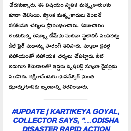
చేరుకున్నారు. ఈ విషయం స్థానిక మత్స్యకారులకు
కూడా తెలిసింది. స్థానిక మత్స్యకారులు వెంటనే
సహాయక చర్యలు ప్రారంభించారు. సమాచారం
అందుకున్న రెస్క్యూ టీమ్‌ను ఘటనా స్థలానికి పంపినట్లు
డీజీ ఫైర్ సుధాన్షు సారంగి తెలిపారు. స్కూబా డైవర్ల
సహాయంతో సహాయక చర్యలు చేపట్టారు. నీటి
అడుగున కెమెరాలతో ఇద్దరు స్పెషలిస్ట్ స్కూబా డైవర్లను
పంపారు. రక్షించేందుకు భువనేశ్వర్‌ నుంచి
ఝార్సుగూడకు బృందాన్ని తరలించారు.
#UPDATE
| KARTIKEYA GOYAL,
COLLECTOR SAYS, "…ODISHA
DISASTER RAPID ACTION