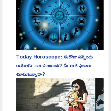
Today Horoscope: ఈరోజు పన్నెండు
రాశులకు ఎలా ఉంటుంది? మీ రాశి ఫలాలు
చూసుకున్నారా?