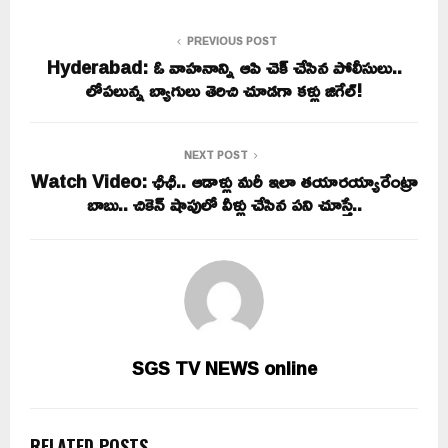
PREVIOUS POST
Hyderabad: ఓ వాహనాన్ని ఆపి చెక్ చేసిన పోలీసులు..
లోపలున్న బ్యాగులు తెరిచి చూడగా కళ్లు జిగేల్!
NEXT POST
Watch Video: ఛీఛీ.. ఆడాళ్లు మరీ ఇలా తయారయ్యారేంట్రా
బాబు.. చికెన్ షాపులో వీళ్లు చేసిన పని చూస్తే..
SGS TV NEWS online
RELATED POSTS