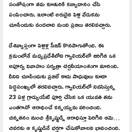
సంతోషంగా తమ కూతురికి కన్యాదానం చేసి
పంపించారు. ఇలాంటి అరుదైన పెళ్లి వేడుకను
చూసేందుకు వందలాది మంది ప్రజలు తరలివచ్చారు.
దేశవ్యాప్తంగా పెళ్లిళ్ల సీజన్ కొనసాగుతోంది. ఈ
క్రమంలోనే మధ్యప్రదేశ్‌లోని గ్వాలియర్‌లో జరిగిన ఒక
అపూర్వ వివాహం సర్వత్రా చర్చనీయాంశంగా మారింది.
దీనిని చూసేందుకు ప్రజలే కాదు సాధువులు కూడా
పెద్దసంఖ్యలో తరలివచ్చారు. గ్వాలియర్‌లో నివసిస్తున్న
23 ఏళ్ల గ్రాడ్యుయేట్ పూర్తి చేసిన ఒక యువతి తను
ఎంతగానో ఆరాధించే కన్నయ్యను వరించింది.
చిన్నతనం నుంచి శ్రీకృష్ణుడ్ని ఆరాధిస్తూ పెరిగిన ఆమె…
చివరకు ఆ కృష్ణుడినే భర్తగా చేసుకోవాలని భావించింది.