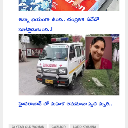
అన్నా భయంగా ఉంది.. చంద్రకళ ఏదేదో
మాట్లాడుతుంది..!
హైదరాబాద్ లో మహిళ అనుమానాస్పద మృతి..
23 YEAR OLD WOMAN
GWALIOR
LORD KRISHNA