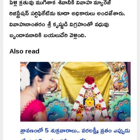
పెళ్లి క్రతువు ముగిశాక శివానీకి వివాహ మ్యారేజ్
రిజిస్ట్రేషన్ సర్టిఫికేట్‌ను కూడా అధికారులు అందజేశారు.
వివాహనాంతరం శ్రీ కృష్ణుడి విగ్రహంతో వధువు
బృందావనానికి బయలుదేరి వెళ్లింది.
Also read
శ్రావణంలో 5 శుక్రవారాలు.. వరలక్ష్మీ వ్రతం ఎప్పుడు