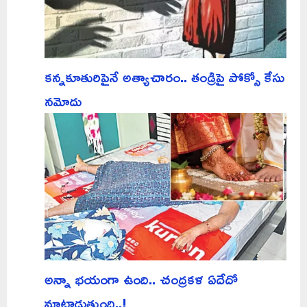
కన్నకూతురిపైనే అత్యాచారం.. తండ్రిపై పోక్సో కేసు
నమోదు
అన్నా భయంగా ఉంది.. చంద్రకళ ఏదేదో
మాట్లాడుతుంది..!