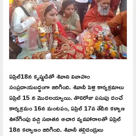
ఏప్రిల్18న కృష్ణుడితో శివాని వివాహం
సంప్రదాయబద్ధంగా జరిగింది. శివానీ పెళ్లి కార్యక్రమాలు
ఏప్రిల్ 15 న మొదలయ్యాయి. తొలిరోజు పసుపు దంచే
కార్యక్రమం 16న మంటపం, ఏప్రిల్ 17వ తేదీన కళ్యాణ
ఊరేగింపు వచ్చి సనాతన ఆచార వ్యవహారాలతో ఏప్రిల్‌
18న కల్యాణం జరిగింది. శివానీ తల్లిదండ్రులు