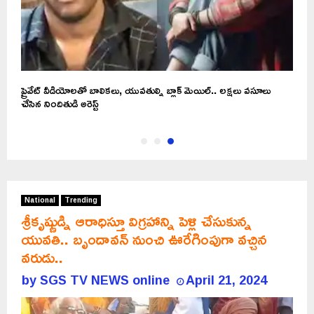
య
ప్రైవేట్ వీడియోలతో బాలికలు, యువతుల్ని బ్లాక్ మెయిల్.. లక్షలు వసూలు
చేసిన నిందితుడి అరెస్ట్
National
Trending
శ్రీకృష్ణుడ్ని ఆరాధిస్తూ విగ్రహాన్ని పెళ్లి చేసుకున్న
యువతి.. బృందావన్‌ నుంచి ఊరేగింపుగా వచ్చిన
వరుడు..
by
SGS TV NEWS online
April 21, 2024