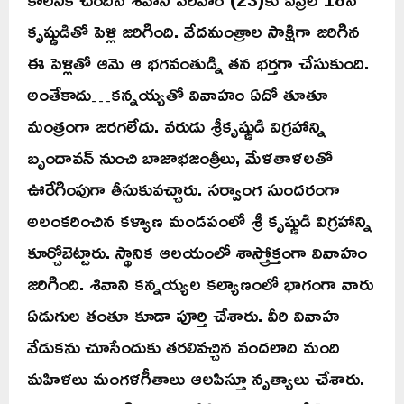
కృష్ణుడితో పెళ్లి జరిగింది. వేదమంత్రాల సాక్షిగా జరిగిన
ఈ పెళ్లితో ఆమె ఆ భగవంతుడ్ని తన భర్తగా చేసుకుంది.
అంతేకాదు…కన్నయ్యతో వివాహం ఏదో తూతూ
మంత్రంగా జరగలేదు. వరుడు శ్రీకృష్ణుడి విగ్రహాన్ని
బృందావన్‌ నుంచి బాజాభజంత్రీలు, మేళతాళలతో
ఊరేగింపుగా తీసుకువచ్చారు. సర్వాంగ సుందరంగా
అలంకరించిన కళ్యాణ మండపంలో శ్రీ కృష్ణుడి విగ్రహాన్ని
కూర్చోబెట్టారు. స్థానిక ఆలయంలో శాస్త్రోక్తంగా వివాహం
జరిగింది. శివాని కన్నయ్యల కల్యాణంలో భాగంగా వారు
ఏడుగుల తంతూ కూడా పూర్తి చేశారు. వీరి వివాహ
వేడుకను చూసేందుకు తరలివచ్చిన వందలాది మంది
మహిళలు మంగళగీతాలు ఆలపిస్తూ నృత్యాలు చేశారు.