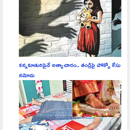
కన్నకూతురిపైనే అత్యాచారం.. తండ్రిపై పోక్సో కేసు
నమోదు