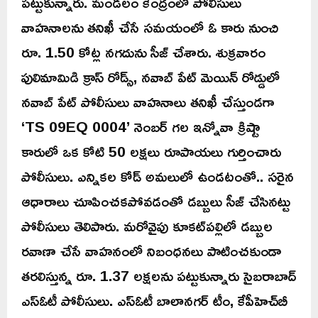
పట్టుకున్నారు. మండలం కేంద్రంలో పోలీసులు
వాహనాలను తనిఖీ చేసే సమయంలో ఓ కారు నుంచి
రూ. 1.50 కోట్ల నగదును సీజ్ చేశారు. శుక్రవారం
పులిమామిడి క్రాస్ రోడ్స్, నవాబ్ పేట్ మెయిన్ రోడ్డులో
నవాబ్ పేట్ పోలీసులు వాహనాలు తనిఖీ చేస్తుండగా
‘TS 09EQ 0004’ నెంబర్ గల ఇన్నోవా క్రిష్టా
కారులో ఒక కోటి 50 లక్షలు రూపాయలు గుర్తించారు
పోలీసులు. ఎన్నికల కోడ్ అమలులో ఉండటంతో.. సరైన
ఆధారాలు చూపించకపోవడంతో డబ్బులు సీజ్ చేసినట్టు
పోలీసులు తెలిపారు. మరోవైపు కూకట్‌పల్లిలో డబ్బుల
రవాణా చేసే వాహనంలో నిబంధనలు పాటించకుండా
తరలిస్తున్న రూ. 1.37 లక్షలను పట్టుకున్నారు సైబరాబాద్
ఎస్‌ఓటీ పోలీసులు. ఎస్ఓటీ బాలానగర్ టీం, కేపీహెచ్‌బీ