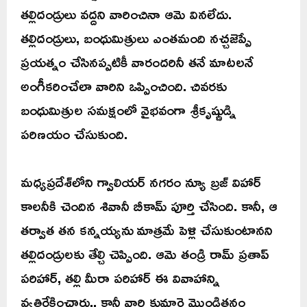
తల్లిదండ్రులు వద్దని వారించినా ఆమె వినలేదు.
తల్లిదండ్రులు, బంధుమిత్రులు ఎంతమంది నచ్చజెప్పే
ప్రయత్నం చేసినప్పటికీ వారందరినీ తనే మాటలనే
అంగీకరించేలా వారిని ఒప్పించింది. చివరకు
బంధుమిత్రుల సమక్షంలో వైభవంగా శ్రీకృష్ణుడ్ని
పరిణయం చేసుకుంది.
మధ్యప్రదేశ్‌లోని గ్వాలియర్‌ నగరం న్యూ బ్రజ్‌ విహార్‌
కాలనీకి చెందిన శివానీ బీకామ్ పూర్తి చేసింది. కానీ, ఆ
తర్వాత తన కన్నయ్యను మాత్రమే పెళ్లి చేసుకుంటానని
తల్లిదండ్రులకు తేల్చి చెప్పింది. ఆమె తండ్రి రామ్ ప్రతాప్
పరిహార్, తల్లి మీరా పరిహార్ ఈ వివాహాన్ని
వ్యతిరేకించారు., కానీ వారి కుమార్తె మొండితనం