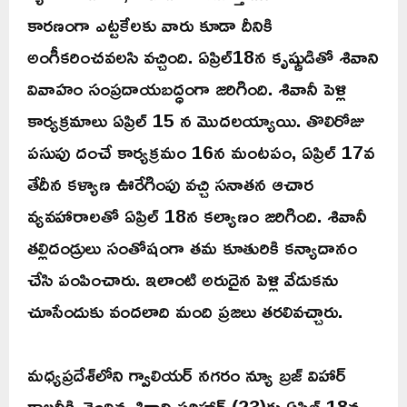
కారణంగా ఎట్టకేలకు వారు కూడా దీనికి
అంగీకరించవలసి వచ్చింది. ఏప్రిల్18న కృష్ణుడితో శివాని
వివాహం సంప్రదాయబద్ధంగా జరిగింది. శివానీ పెళ్లి
కార్యక్రమాలు ఏప్రిల్ 15 న మొదలయ్యాయి. తొలిరోజు
పసుపు దంచే కార్యక్రమం 16న మంటపం, ఏప్రిల్ 17వ
తేదీన కళ్యాణ ఊరేగింపు వచ్చి సనాతన ఆచార
వ్యవహారాలతో ఏప్రిల్‌ 18న కల్యాణం జరిగింది. శివానీ
తల్లిదండ్రులు సంతోషంగా తమ కూతురికి కన్యాదానం
చేసి పంపించారు. ఇలాంటి అరుదైన పెళ్లి వేడుకను
చూసేందుకు వందలాది మంది ప్రజలు తరలివచ్చారు.
మధ్యప్రదేశ్‌లోని గ్వాలియర్‌ నగరం న్యూ బ్రజ్‌ విహార్‌
కాలనీకి చెందిన శివాని పరిహార్‌ (23)కు ఏప్రిల్ 18న