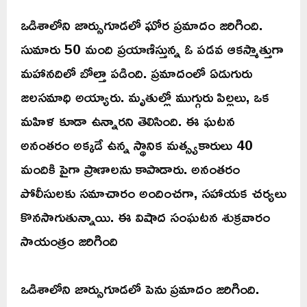
ఒడిశాలోని జార్సుగూడలో ఘోర ప్రమాదం జరిగింది.
సుమారు 50 మంది ప్రయాణిస్తున్న ఓ పడవ ఆకస్మాత్తుగా
మహానదిలో బోల్తా పడింది. ప్రమాదంలో ఏడుగురు
జలసమాధి అయ్యారు. మృతుల్లో ముగ్గురు పిల్లలు, ఒక
మహిళ కూడా ఉన్నారని తెలిసింది. ఈ ఘటన
అనంతరం అక్కడే ఉన్న స్థానిక మత్స్యకారులు 40
మందికి పైగా ప్రాణాలను కాపాడారు. అనంతరం
పోలీసులకు సమాచారం అందించగా, సహాయక చర్యలు
కొనసాగుతున్నాయి. ఈ విషాద సంఘటన శుక్రవారం
సాయంత్రం జరిగింది
ఒడిశాలోని జార్సుగూడలో పెను ప్రమాదం జరిగింది.