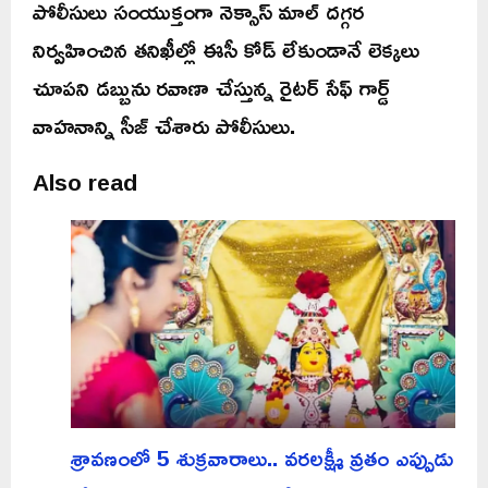
పోలీసులు సంయుక్తంగా నెక్సాస్ మాల్ దగ్గర
నిర్వహించిన తనిఖీల్లో ఈసీ కోడ్ లేకుండానే లెక్కలు
చూపని డబ్బును రవాణా చేస్తున్న రైటర్ సేఫ్ గార్డ్
వాహనాన్ని సీజ్ చేశారు పోలీసులు.
Also read
శ్రావణంలో 5 శుక్రవారాలు.. వరలక్ష్మీ వ్రతం ఎప్పుడు