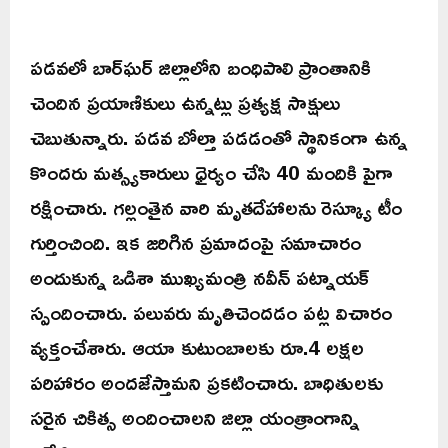
పడవలో బార్‌ఘర్ జిల్లాలోని బంధిపాలి ప్రాంతానికి
చెందిన ప్రయాణికులు ఉన్నట్లు ప్రత్యక్ష సాక్షులు
చెబుతున్నారు. పడవ బోల్తా పడడంతో స్థానికంగా ఉన్న
కొందరు మత్స్యకారులు ధైర్యం చేసి 40 మందికి పైగా
రక్షించారు. గల్లంతైన వారి మృతదేహాలను రెస్క్యూ టీం
గుర్తించింది. ఇక జరిగిన ప్రమాదంపై సమాచారం
అందుకున్న ఒడిశా ముఖ్యమంత్రి నవీన్‌ పట్నాయక్‌
స్పందించారు. పలువరు మృతిచెందడం పట్ల విచారం
వ్యక్తంచేశారు. ఆయా కుటుంబాలకు రూ.4 లక్షల
పరిహారం అందజేస్తామని ప్రకటించారు. బాధితులకు
సరైన చికిత్స అందించాలని జిల్లా యంత్రాంగాన్ని