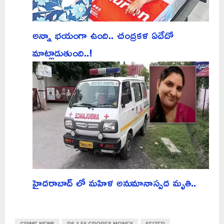
అన్నా భయంగా ఉంది.. చంద్రకళ ఏదేదో
మాట్లాడుతుంది..!
హైదరాబాద్ లో మహిళ అనుమానాస్పద మృతి..