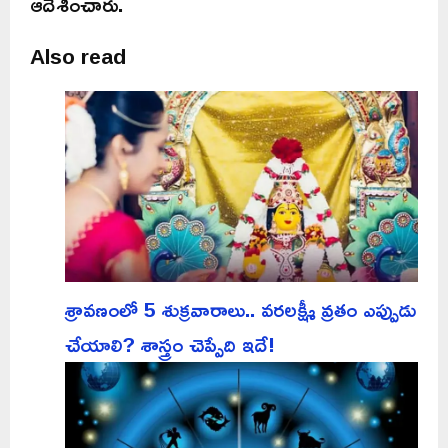
ఆదేశించారు.
Also read
శ్రావణంలో 5 శుక్రవారాలు.. వరలక్ష్మీ వ్రతం ఎప్పుడు
చేయాలి? శాస్త్రం చెప్పేది ఇదే!