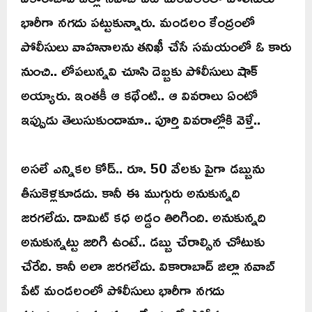
భారీగా నగదు పట్టుకున్నారు. మండలం కేంద్రంలో
పోలీసులు వాహనాలను తనిఖీ చేసే సమయంలో ఓ కారు
నుంచి.. లోపలున్నవి చూసి దెబ్బకు పోలీసులు షాక్
అయ్యారు. ఇంతకీ ఆ కథేంటి.. ఆ వివరాలు ఏంటో
ఇప్పుడు తెలుసుకుందామా.. పూర్తి వివరాల్లోకి వెళ్తే..
అసలే ఎన్నికల కోడ్.. రూ. 50 వేలకు పైగా డబ్బును
తీసుకెళ్లకూడదు. కానీ ఈ ముగ్గురు అనుకున్నది
జరగలేదు. డామిట్‌ కధ అడ్డం తిరిగింది. అనుకున్నది
అనుకున్నట్టు జరిగి ఉంటే.. డబ్బు చేరాల్సిన చోటుకు
చేరేది. కానీ అలా జరగలేదు. వికారాబాద్ జిల్లా నవాబ్
పేట్ మండలంలో పోలీసులు భారీగా నగదు