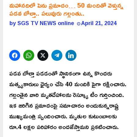
మహానదిలో పెను ప్రమాదం… 50 మందితో వెళ్తున్న
పడవ బోల్తా.. పలువురు గల్లంతు..
by
SGS TV NEWS online
April 21, 2024
Facebook
WhatsApp
Twitter
Telegram
LinkedIn
పడవ బోల్తా పడడంతో స్థానికంగా ఉన్న కొందరు
మత్స్యకారులు ధైర్యం చేసి 40 మందికి పైగా రక్షించారు.
గల్లంతైన వారి మృతదేహాలను రెస్క్యూ టీం గుర్తించింది.
ఇక జరిగిన ప్రమాదంపై సమాచారం అందుకున్నరాష్ట్ర
ముఖ్యమంత్రి స్పందించారు. మృతుల కుటుంబాలకు
రూ.4 లక్షల పరిహారం అందజేస్తామని ప్రకటించారు.