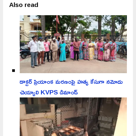
Also read
డాక్టర్ ప్రియాంక మరణంపై హత్య కేసుగా నమోదు
చెయ్యాలి KVPS డిమాండ్