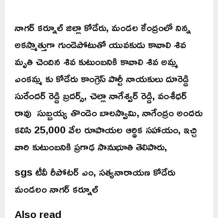
నాగర్ కర్నూల్ జిల్లా కోడేరు, మండల కేంద్రంలో నిన్న
అకస్మాత్తుగా గుండెపోటుతో యువకుడు కావాలి శివ
మృతి చెందిన శివ కుటుంబనికి కావాలి శివ అమ్మ
ఎంకమ్మ కు కోడేరు కాంగ్రెస్ పార్టీ నాయకులు దూరెడ్డి
సురేందర్ రెడ్డి బ్రదర్స్, చెల్లా నాగేశ్వర్ రెడ్డి, వంశీధర్
రావు సుబ్బయ్య తొండెం బాలస్వామి, నాగేంద్రం అందరు
కలిసి 25,000 వేల రూపాయల ఆర్థిక సహాయం, ఇచ్చి
వారి కుటుంబనికి ప్రగాఢ సానుభూతి తెలిపారు,
sgs టీవీ రీపోటర్ ఎం, సత్యనారాయణ కోడేరు
మండలం నాగర్ కర్నూల్
Also read