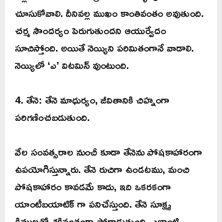
చూసుకోవాలి. దీనివల్ల ముఖం కాంతివంతం అవుతుంది.
చర్మ సౌందర్యం పెరుగుతుందని ఆయుర్వేదం
సూచిస్తోంది. అయితే నెయ్యిని పరిమితంగానే వాడాలి.
నెయ్యిలో ‘ఎ’ విటమిన్ వుంటుంది.
4. తేనె: తేనె మాధుర్యం, జీవితానికి చిహ్నంగా
పరిగణించబడుతుంది.
వేల సంవత్సరాల నుంచీ కూడా తేనెను పోషకాహారంగా
ఉపయోగిస్తున్నారు. తేనె రుచిగా ఉండటము, మంచి
పోషకాహారం కావడమే కాదు, ఇది ఒకరకంగా
యాంటీబయాటిక్ గా పనిచేస్తుంది. తేనె సూక్ష్మ
క్రిములతో శక్తివంతంగా పోరాడుతుంది. ఎలాంటి