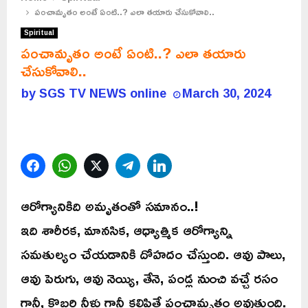
పంచామృతం అంటే ఏంటి..? ఎలా తయారు చేసుకోవాలి..
Spiritual
పంచామృతం అంటే ఏంటి..? ఎలా తయారు
చేసుకోవాలి..
by
SGS TV NEWS online
March 30, 2024
Facebook
WhatsApp
Twitter
Telegram
LinkedIn
ఆరోగ్యానికిది అమృతంతో సమానం..!
ఇది శారీరక, మానసిక, ఆధ్యాత్మిక ఆరోగ్యాన్ని
సమతుల్యం చేయడానికి దోహదం చేస్తుంది. ఆవు పాలు,
ఆవు పెరుగు, ఆవు నెయ్యి, తేనె, పండ్ల నుంచి వచ్చే రసం
గానీ, కొబ్బరి నీళ్లు గానీ కలిపితే పంచామృతం అవుతుంది.