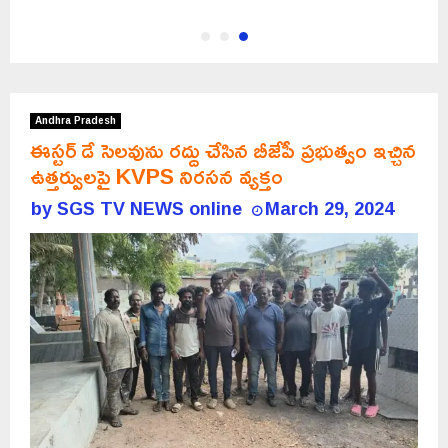
Andhra Pradesh
ఈస్టర్ డే సెలవును రద్దు చేసిన బీజేపీ ప్రభుత్వం ఇచ్చిన
ఉత్తర్వులపై KVPS నిరసన వ్యక్తం
by
SGS TV NEWS online
March 29, 2024