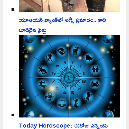
యూనియన్ బ్యాంక్‌లో అగ్ని ప్రమాదం.. కాలి
బూడిదైన ఫైళ్లు
Today Horoscope: ఈరోజు పన్నెండు