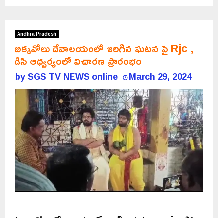
Andhra Pradesh
బిక్కవోలు దేవాలయంలో జరిగిన ఘటన పై Rjc ,
డిసి ఆధ్వర్యంలో విచారణ ప్రారంభం
by
SGS TV NEWS online
March 29, 2024