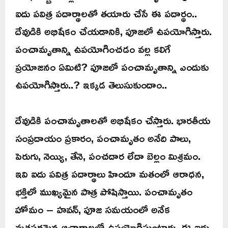
ఐదు పవిత్ర పదార్థాలతో తయారు చేసే ఈ పదార్థం..
దేవుడికి అభిషేకం చేయడానికి, పూజలో ఉపయోగిస్తారు.
పంచామృతాన్ని ఉపయోగించడం వల్ల కలిగే
ప్రయోజనం ఏమిటి? పూజలో పంచామృతాన్ని ఎందుకు
ఉపయోగిస్తారు..? ఇక్కడ తెలుసుకుందాం..
దేవుడికి పంచామృతాలతో అభిషేకం చేస్తారు. భారతీయ
సంప్రదాయం ప్రకారం, పంచామృతం అనేది పాలు,
పెరుగు, నెయ్యి, తేనె, పంచదార లేదా బెల్లం మిశ్రమం.
ఇవి ఐదు పవిత్ర పదార్థాలు హిందూ మతంలో ఆరాధన,
భక్తిలో ముఖ్యమైన పాత్ర పోషిస్తాయి. పంచామృతం
హోమం – హవన్, పూజ సమయంలో అనేక
మతపరమైన ఆచారాలలో ఉపయోగిస్తుంటారు. ఈ ఐదు