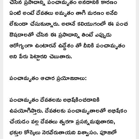
చేసిన ప్రసాదాన్ని పంచామృతం అనడానికి కారణం
ఏంటి అంటే దేవతలు అమృతం తాగి మరణం అనేది
లేకుండా చేసుకున్నారు. అలానే కలియుగంలో ఈ పంచ
ఔషదాలతో చేసిన ఈ ప్రసాదాన్ని తింటే ఎప్పుడు
ఆరోగ్యంగా ఉంటారనే ఉద్దేశం తో దీనికి పంచామృతం
అని పేరు పెట్టారని చెబుతారు.
పంచామృతం ఆచార ప్రయోజనాలు:
పంచామృతం దేవతలను అభిషేకించడానికి
ఉపయోగిస్తారు. దేవతలకు పంచామృతాలతో అభిషేకం
చేయడం వల్ల దేవతలు త్వరగా ప్రసన్నమవుతారని,
భక్తుల కోర్కెలు నెరవేరుతాయని విశ్వాసం. పూజలో