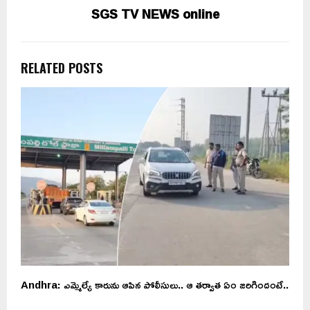
SGS TV NEWS online
RELATED POSTS
Andhra: ఎమ్మెల్యే కారును ఆపిన పోలీసులు.. ఆ తర్వాత ఏం జరిగిందంటే..