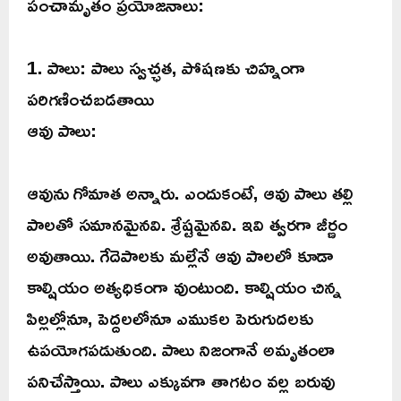
పంచామృతం ప్రయోజనాలు:
1. పాలు: పాలు స్వచ్ఛత, పోషణకు చిహ్నంగా
పరిగణించబడతాయి
ఆవు పాలు:
ఆవును గోమాత అన్నారు. ఎందుకంటే, ఆవు పాలు తల్లి
పాలతో సమానమైనవి. శ్రేష్టమైనవి. ఇవి త్వరగా జీర్ణం
అవుతాయి. గేదెపాలకు మల్లేనే ఆవు పాలలో కూడా
కాల్షియం అత్యధికంగా వుంటుంది. కాల్షియం చిన్న
పిల్లల్లోనూ, పెద్దలలోనూ ఎముకల పెరుగుదలకు
ఉపయోగపడుతుంది. పాలు నిజంగానే అమృతంలా
పనిచేస్తాయి. పాలు ఎక్కువగా తాగటం వల్ల బరువు