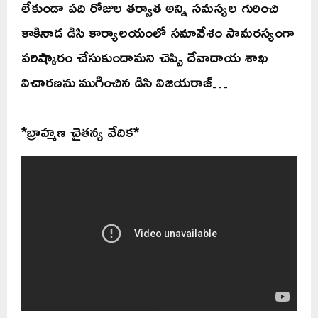
లేకుండా పది రోజుల తర్వాత అన్ని సమస్యల గురించి
కాకినాడ డిసి కార్యాలయంలో సమావేశం సామరస్యంగా
పరిష్కారం చేసుకుందామని చెప్పి దేవాదాయ శాఖ
విచారణను ముగించిన డిసి విజయరాజ్…
*బ్రాహ్మణ చైతన్య వేదిక*