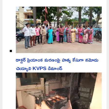
డాక్టర్ ప్రియాంక మరణంపై హత్య కేసుగా నమోదు
చెయ్యాలి KVPS డిమాండ్