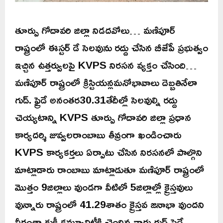
తూర్పు గోదావరి జిల్లా నిడదవోలు… మణిపూర్
రాష్ట్రంలో ఈస్టర్ డే సెలవును రద్దు చేసిన బీజేపీ ప్రభుత్వం
ఇచ్చిన ఉత్తర్వులపై KVPS నిరసన వ్యక్తం చేసింది…
మణిపూర్ రాష్ట్రంలో క్రిస్టియన్లమనోభావాలు దెబ్బతినేలా
గుడ్. ఫ్రైడే అనంతర30.31తేదీల్లో సెలవుల్ని రద్దు
చెయ్యటాన్ని KVPS తూర్పు గోదావరి జిల్లా ప్రధాన
కార్యదర్శి జువ్వలరాంబాబు తీవ్రంగా ఖండించారు
KVPS కార్యకర్తలు ఏర్పాటు చేసిన నిరసనలో పాల్గొని
మాట్లాడారు రాంబాబు మాట్లాడుతూ మణిపూర్ రాష్ట్రంలో
మొత్తం 9జిల్లాలు వుండగా వీటిలో 5జిల్లాల్లో క్రైస్తవులు
వున్నారు రాష్ట్రంలో 41.29శాతం క్రైస్తవ జనాభా వుందని
వీరంతా కుకీ కమ్యూనిటీకి చెందిన వారు గుడ్ ఫ్రైడే