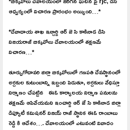
*బిక్కవోలు దేవాలయంలో జరిగిన ఘటన పై rjc, డిసి
ఆధ్వర్యంలో విచారణ ప్రారంభం అయ్యింది…*
*దేవాదాయ శాఖ ఇన్చార్జి ఆర్ జె సి కాకినాడ డిసి
విజయరాజ్ బిక్కవోలు దేవాలయంలో తక్షణమే
విచారణ…*
తూర్పుగోదావరి జిల్లా బిక్కవోలులో గణపతి దేవస్థానంలో
అర్చకుల కుటుంబాన్ని ఇబ్బంది పెడుతూ, అర్చకులు వేధిస్తూ
నిర్మాణం చేపట్టిన ఈఓ కార్యాలయ నిర్మాణ పనులను
తక్షణమే ఆపివేయమని ఇంచార్జి ఆర్ జే సి కాకినాడ జిల్లా
డిప్యూటీ కమిషనర్ విజయ్ రాజ్ స్థానిక ఈఓ రాంబాబు
రెడ్డి కి ఆదేశం…. దేవాలయంలో ఎటువంటి వివాదం