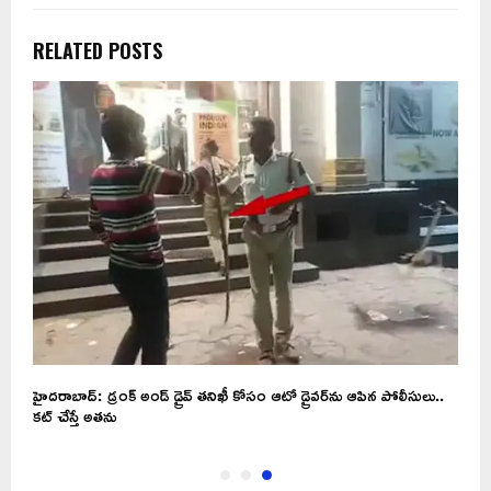
RELATED POSTS
హైదరాబాద్: డ్రంక్ అండ్ డ్రైవ్ తనిఖీ కోసం ఆటో డ్రైవర్‌ను ఆపిన పోలీసులు..
కట్ చేస్తే అతను