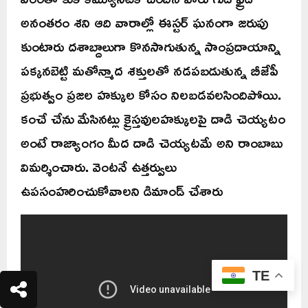
అనంతరం శని ఆది వారాల్లో ఈస్టర్ ఘనంగా జరుపు
కుంటారు దశాబ్దాలుగా కొనసాగుతున్న సాంప్రదాయాన్ని
పక్కనబెట్టి మతోన్మాద శక్తులతో నడపబడుతున్న బీజేపీ
ప్రభుత్వం ప్రజల హక్కుల కోసం నిలబడవలసిందిపోయి.
కంచే చేను మేసినట్లు క్రైస్తవులహక్కులపై దాడి చెయ్యటం
అంటే రాజ్యాంగం మీద దాడి చెయ్యటమే అని రాంబాబు
విమర్శించారు. వెంటనే ఉత్తర్వులు
ఉపసంహరించుకోవాలని డిమాండ్ చేశారు
TE