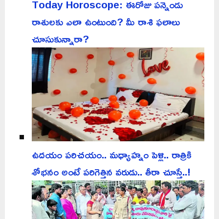
Today Horoscope: ఈరోజు పన్నెండు
రాశులకు ఎలా ఉంటుంది? మీ రాశి ఫలాలు
చూసుకున్నారా?
ఉదయం పరిచయం.. మధ్యాహ్నం పెళ్లి.. రాత్రికి
శోభనం అంటే పరిగెత్తిన వరుడు.. తీరా చూస్తే..!