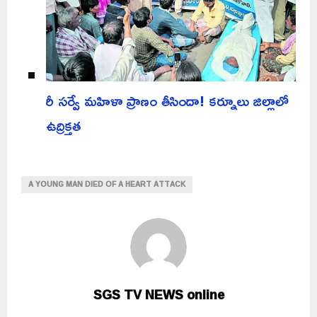
రీ సర్వే మహిళా ప్రాణం తీసిందా! కర్నూలు జిల్లాలో
ఉద్రిక్తత
A YOUNG MAN DIED OF A HEART ATTACK
SGS TV NEWS online