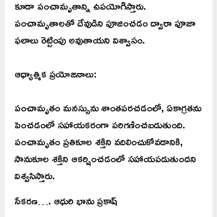
కూడా పంచామృతాన్ని ఉపయోగిస్తారు.
పంచామృతాలతో దేవుడిని పూజించడం ద్వారా పూజా
ఫలాలు రెట్టింపు అవుతాయని విశ్వాసం.
ఆధ్యాత్మిక ప్రయోజనాలు:
పంచామృతం మనస్సును శాంతపరచడంలో, ఏకాగ్రతను
పెంచడంలో సహాయకరంగా పరిగణించబడుతుంది.
పంచామృతం ప్రతికూల శక్తిని వదిలించుకోవడానికి,
సానుకూల శక్తిని ఆకర్షించడంలో సహాయపడుతుందని
విశ్వసిస్తారు.
సేకరణ…. ఆధురి భాను ప్రకాష్