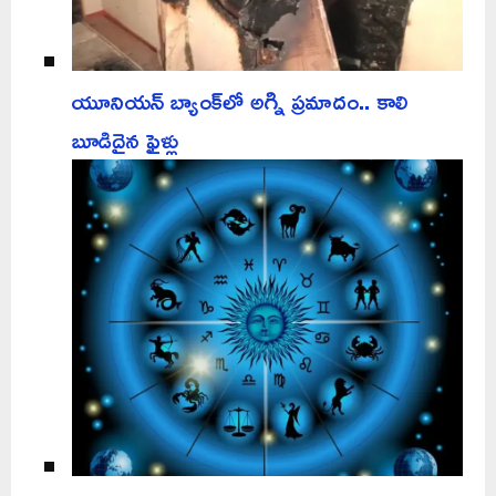
యూనియన్ బ్యాంక్‌లో అగ్ని ప్రమాదం.. కాలి
బూడిదైన ఫైళ్లు