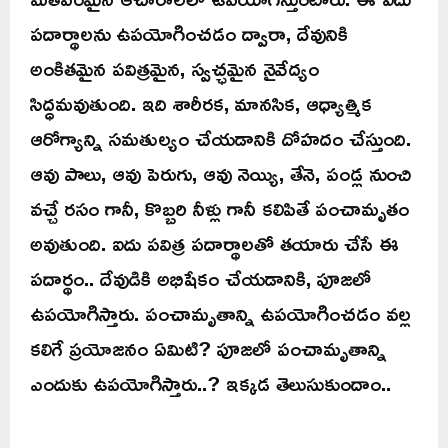
పదార్థాలను ఉపయోగించడం ద్వారా, దేవునికి
అంకితమైన పవిత్రమైన, స్వచ్ఛమైన నైవేద్యం
సిద్ధమవుతుంది. ఇది శారీరక, మానసిక, ఆధ్యాత్మిక
ఆరోగ్యాన్ని సమతుల్యం చేయడానికి దోహదం చేస్తుంది.
ఆవు పాలు, ఆవు పెరుగు, ఆవు నెయ్యి, తేనె, పండ్ల నుంచి
వచ్చే రసం గానీ, కొబ్బరి నీళ్లు గానీ కలిపితే పంచామృతం
అవుతుంది. ఐదు పవిత్ర పదార్థాలతో తయారు చేసే ఈ
పదార్థం.. దేవుడికి అభిషేకం చేయడానికి, పూజలో
ఉపయోగిస్తారు. పంచామృతాన్ని ఉపయోగించడం వల్ల
కలిగే ప్రయోజనం ఏమిటి? పూజలో పంచామృతాన్ని
ఎందుకు ఉపయోగిస్తారు..? ఇక్కడ తెలుసుకుందాం..