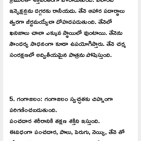
ఇన్ఫెక్షన్లను దగ్గరకు రానీయదు. తేనె ఆహార పదార్థాలు
త్వరగా జీర్ణమయ్యేలా దోహదపడుతుంది. తేనెలో
ఖనిజాలు చాలా ఎక్కువ స్థాయిలో వుంటాయి. తేనెను
సౌందర్య సాధనంగా కూడా ఉపయోగిస్తారు. తేనె చర్మ
సంరక్షణలో అద్వితీయమైన పాత్రను పోషిస్తుంది.
5. గంగాజలం: గంగాజలం స్వచ్ఛతకు చిహ్నంగా
పరిగణించబడుతుంది.
పంచదార శరీరానికి తక్షణ శక్తిని ఇస్తుంది.
ఈవిధంగా పంచదార, పాలు, పెరుగు, నెయ్యి, తేనె తో