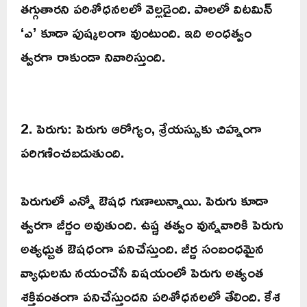
తగ్గుతారని పరిశోధనలలో వెల్లడైంది. పాలలో విటమిన్
‘ఎ’ కూడా పుష్కలంగా వుంటుంది. ఇది అంధత్వం
త్వరగా రాకుండా నివారిస్తుంది.
2. పెరుగు: పెరుగు ఆరోగ్యం, శ్రేయస్సుకు చిహ్నంగా
పరిగణించబడుతుంది.
పెరుగులో ఎన్నో ఔషధ గుణాలున్నాయి. పెరుగు కూడా
త్వరగా జీర్ణం అవుతుంది. ఉష్ణ తత్వం వున్నవారికి పెరుగు
అత్యధ్బుత ఔషధంగా పనిచేస్తుంది. జీర్ణ సంబంధమైన
వ్యాధులను నయంచేసే విషయంలో పెరుగు అత్యంత
శక్తివంతంగా పనిచేస్తుందని పరిశోధనలలో తేలింది. కేశ