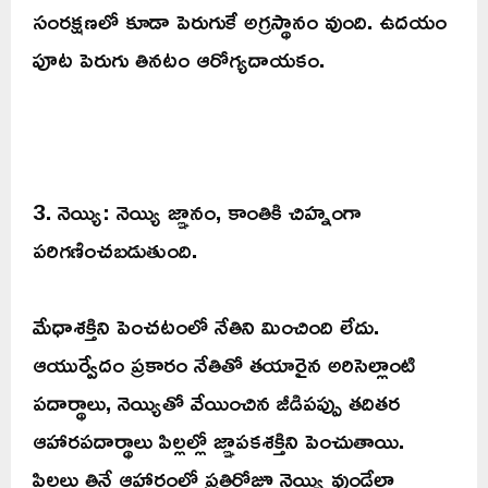
సంరక్షణలో కూడా పెరుగుకే అగ్రస్థానం వుంది. ఉదయం
పూట పెరుగు తినటం ఆరోగ్యదాయకం.
3. నెయ్యి: నెయ్యి జ్ఞానం, కాంతికి చిహ్నంగా
పరిగణించబడుతుంది.
మేధాశక్తిని పెంచటంలో నేతిని మించింది లేదు.
ఆయుర్వేదం ప్రకారం నేతితో తయారైన అరిసెల్లాంటి
పదార్థాలు, నెయ్యితో వేయించిన జీడిపప్పు తదితర
ఆహారపదార్థాలు పిల్లల్లో జ్ఞాపకశక్తిని పెంచుతాయి.
పిల్లలు తినే ఆహారంలో ప్రతిరోజూ నెయ్యి వుండేలా