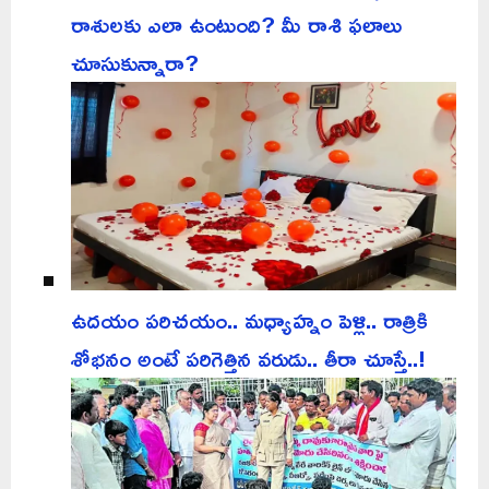
రాశులకు ఎలా ఉంటుంది? మీ రాశి ఫలాలు
చూసుకున్నారా?
ఉదయం పరిచయం.. మధ్యాహ్నం పెళ్లి.. రాత్రికి
శోభనం అంటే పరిగెత్తిన వరుడు.. తీరా చూస్తే..!