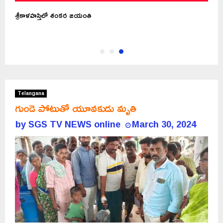
ా?
శ్రీకాళహస్తిలో శంకర జయంతి
Telangana
గుండె పోటుతో యూవకుడు మృతి
by
SGS TV NEWS online
March 30, 2024