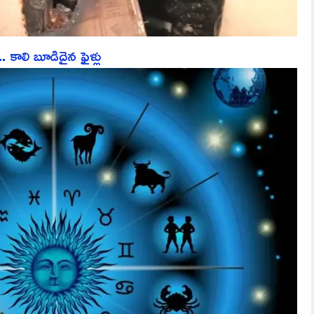
 కాలి బూడిదైన ఫైళ్లు