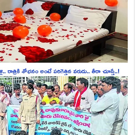
ాత్రికి శోభనం అంటే పరిగెత్తిన వరుడు.. తీరా చూస్తే..!