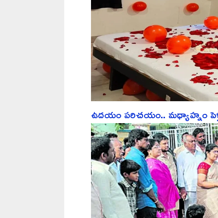
ఉదయం పరిచయం.. మధ్యాహ్నం పెళ్లి.. ర