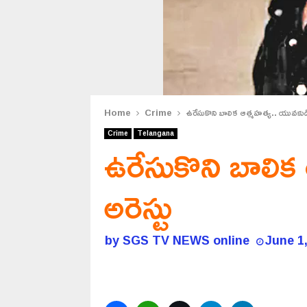
Home
Crime
ఉరేసుకొని బాలిక ఆత్మహత్య.. యువకుడి 
Crime
Telangana
ఉరేసుకొని బాలిక
అరెస్టు
by
SGS TV NEWS online
June 1