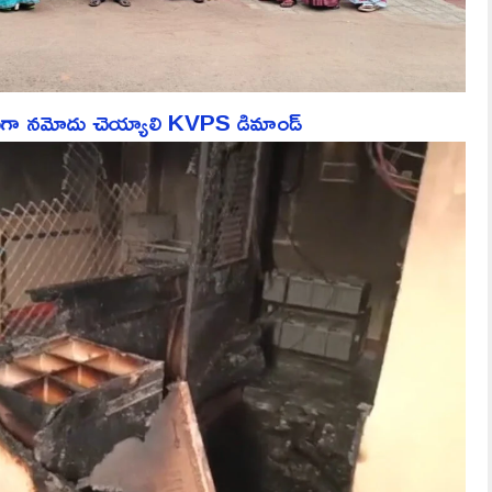
ేసుగా నమోదు చెయ్యాలి KVPS డిమాండ్