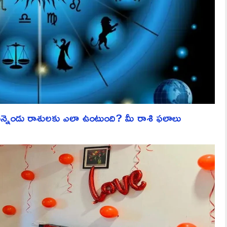
ెండు రాశులకు ఎలా ఉంటుంది? మీ రాశి ఫలాలు