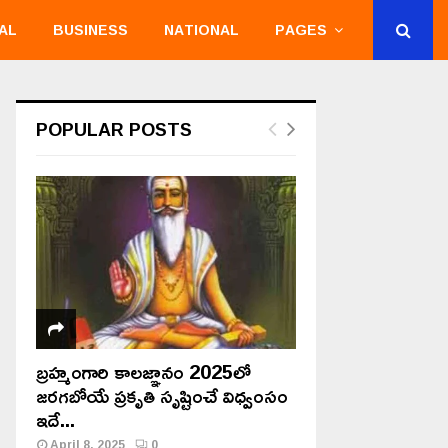
AL
BUSINESS
NATIONAL
PAGES
POPULAR POSTS
బ్రహ్మంగారి కాలజ్ఞానం 2025లో
జరగబోయే ప్రకృతి సృష్టించే విధ్వంసం
ఇదే...
April 8, 2025
0