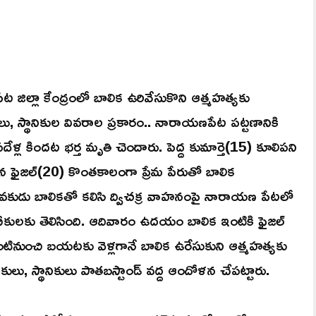
ిల్లా కేంద్రంలో బాలిక ఉరివేసుకొని ఆత్మహత్యకు
సులు, స్థానికుల వివరాల ప్రకారం.. నారాయణపేట పట్టణానికి
ేళ్ల కిందట భర్త మృతి చెందారు. పెద్ద కుమార్తె(15) కూలిపని
ిన ఫైజల్(20) కొంతకాలంగా ప్రేమ పేరుతో బాలిక
యువకుడు బాలికతో కలిసి ద్విచక్ర వాహనంపై నారాయణ పేటలో
కులకు తెలిసింది. ఆదివారం ఉదయం బాలిక ఇంటికి ఫైజల్
ఇంటినుంచి బయటకు వెళ్లగానే బాలిక ఉరేసుకుని ఆత్మహత్యకు
లు, స్థానికులు పాతబస్టాండ్ వద్ద ఆందోళన చేపట్టారు.