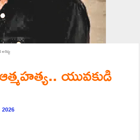
అరెస్టు
 ఆత్మహత్య.. యువకుడి
, 2026