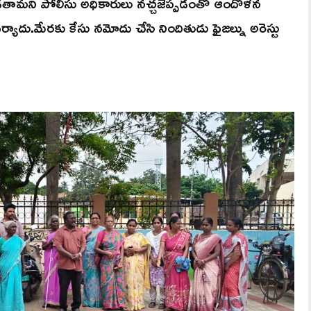
పడతామని పోలీసు అధికారులు నచ్చజెప్పడంతో ఆందోళన
ాదు.మేరకు కేసు నమోదు చేసి నిందితుడు ఫైజల్ను అరెస్టు