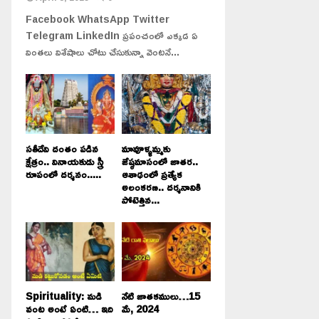
Facebook WhatsApp Twitter
Telegram LinkedIn ప్రపంచంలో ఎక్కడ ఏ
వింతలు విశేషాలు చోటు చేసుకున్నా వెంటనే...
సతీదేవి దంతం పడిన
మావూళ్ళమ్మకు
క్షేత్రం.. వినాయకుడు స్త్రీ
జేష్ఠమాసంలో జాతర..
రూపంలో దర్శనం.....
ఆశాఢంలో ప్రత్యేక
అలంకరణ.. దర్శనానికి
పోటెత్తిన...
Spirituality: మడి
నేటి జాతకములు…15
వంట అంటే ఏంటి… ఇది
మే, 2024