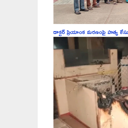
డాక్టర్ ప్రియాంక మరణంపై హత్య క