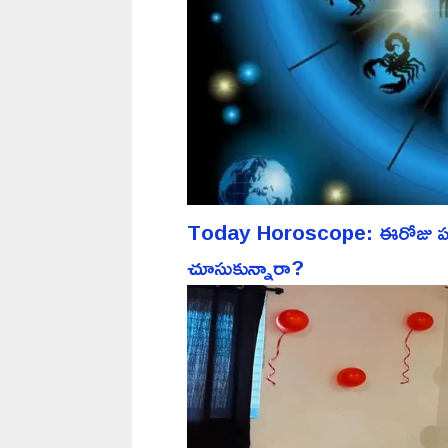
Today Horoscope: ఈరోజు పన్న
చూసుకున్నారా?