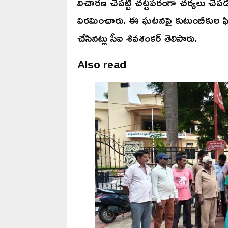
విచారణ చేపట్టి చట్టపరంగా చర్యలు చే
విరమించారు. ఈ ఘటనపై కుటుంబీకుల ఫిర్య
చేసినట్లు సీఐ శివశంకర్ తెలిపారు.
Also read