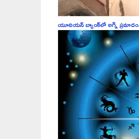
యూనియన్ బ్యాంక్‌లో అగ్ని ప్రమాదం..