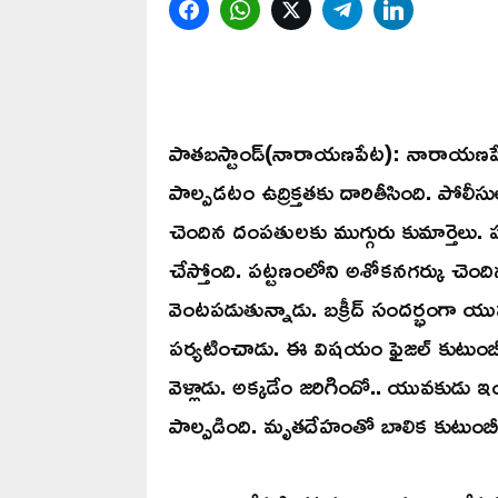
Facebook
WhatsApp
Twitter
Telegram
LinkedIn
పాతబస్టాండ్(నారాయణపేట): నారాయణపేట జ
పాల్పడటం ఉద్రిక్తతకు దారితీసింది. పోలీ
చెందిన దంపతులకు ముగ్గురు కుమార్తెలు. పద
చేస్తోంది. పట్టణంలోని అశోకనగర్కు చెంద
వెంటపడుతున్నాడు. బక్రీద్ సందర్భంగా 
పర్యటించాడు. ఈ విషయం ఫైజల్ కుటుంబీ
వెళ్లాడు. అక్కడేం జరిగిందో.. యువకుడు 
పాల్పడింది. మృతదేహంతో బాలిక కుటుంబీకు