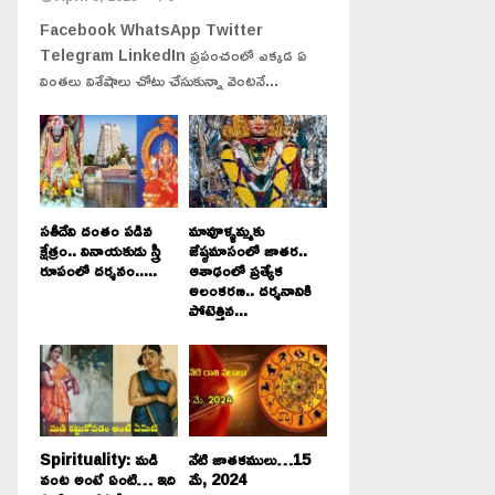
Facebook WhatsApp Twitter
Telegram LinkedIn ప్రపంచంలో ఎక్కడ ఏ
వింతలు విశేషాలు చోటు చేసుకున్నా వెంటనే...
సతీదేవి దంతం పడిన
మావూళ్ళమ్మకు
క్షేత్రం.. వినాయకుడు స్త్రీ
జేష్ఠమాసంలో జాతర..
రూపంలో దర్శనం.....
ఆశాఢంలో ప్రత్యేక
అలంకరణ.. దర్శనానికి
పోటెత్తిన...
Spirituality: మడి
నేటి జాతకములు…15
వంట అంటే ఏంటి… ఇది
మే, 2024