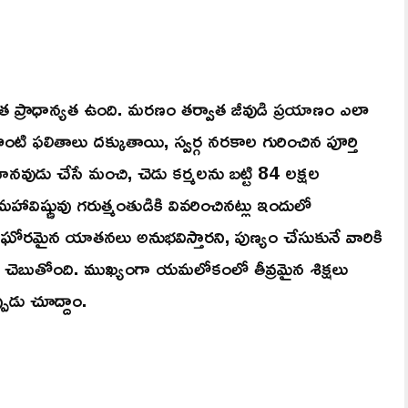
త ప్రాధాన్యత ఉంది. మరణం తర్వాత జీవుడి ప్రయాణం ఎలా
ి ఫలితాలు దక్కుతాయి, స్వర్గ నరకాల గురించిన పూర్తి
వుడు చేసే మంచి, చెడు కర్మలను బట్టి 84 లక్షల
ీమహావిష్ణువు గరుత్మంతుడికి వివరించినట్లు ఇందులో
ో ఘోరమైన యాతనలు అనుభవిస్తారని, పుణ్యం చేసుకునే వారికి
 చెబుతోంది. ముఖ్యంగా యమలోకంలో తీవ్రమైన శిక్షలు
ుడు చూద్దాం.