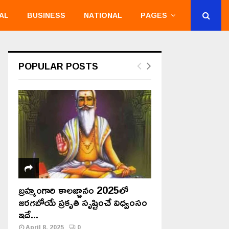
AL
BUSINESS
NATIONAL
PAGES
POPULAR POSTS
బ్రహ్మంగారి కాలజ్ఞానం 2025లో
జరగబోయే ప్రకృతి సృష్టించే విధ్వంసం
ఇదే...
April 8, 2025
0