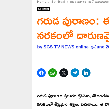
Home
Spiritual
గరుడ పురాణం: ఈ 7 మహాపాపాలు చే
Spiritual
గరుడ పురాణం: ఈ
నరకంలో దారుణమైన
by
SGS TV NEWS online
June 2
Facebook
WhatsApp
Twitter
Telegram
LinkedIn
గరుడ పురాణం ప్రకారం ద్రోహం, దొంగత
నరకంలో తీవ్రమైన శిక్షలు పడతాయి. ఆ ప