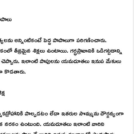
ాపాలు
యలను అన్నింటికంటే పెద్ద పాపాలుగా పరిగణించారు.
ంలో తీవ్రమైన శిక్షలు ఉంటాయి. గర్భస్రావానికి ఒడిగట్టడాన్ని
 చెప్పారు. ఇలాంటి పాపులను యమదూతలు ఇనుప మేకులు
ంగా కొడతారు.
క్ష
ద్రోహానికి పాల్పడటం లేదా ఇతరుల సొమ్మును దౌర్జన్యంగా
రత్యేక నరకం ఉంటుంది. యమదూతలు ఇలాంటి వారిని
ంగతనాలకు పాల్పడే వారిని ఇనుప శూలాలతో పొడుస్తారు.