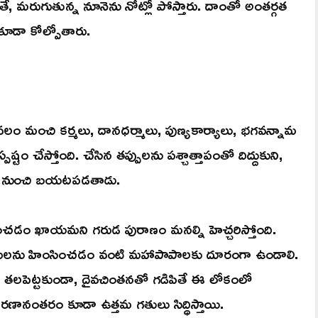
, మరుగుతున్న నూనెను నోట్లో పోస్తారు. దాంతో అంతర్గత
 కూడా కోల్పోతారు.
లం మంచి కర్మలు, దానధర్మాలు, పుణ్యకార్యాలు, భగవన్నామ
్టం చేస్తోంది. చేసిన తప్పులను పశ్చాత్తాపంతో దిద్దుకుని,
ర్మల నుంచి బయటపడతాడు.
ించడం ఖాయమని గరుడ పురాణం మనల్ని హెచ్చరిస్తోంది.
తరులను హింసించడం వంటి మహాపాపాలకు దూరంగా ఉండాలి.
ీడు తలపెట్టకుండా, దైవచింతనతో గడిపితే ఈ లోకంలో
నంతరం కూడా ఉత్తమ గతులు సిద్ధిస్తాయి.