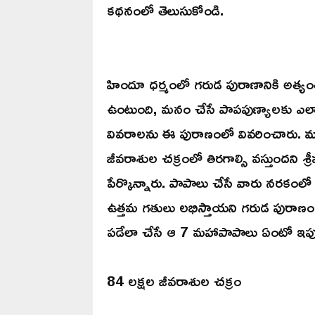
కథనంలో తెలుసుకోండి.
హిందూ ధర్మంలో గరుడ పురాణానికి అత్యం
ఉంటుంది, మనం చేసే పాపపుణ్యాలకు ఎలాంట
వివరాలను ఈ పురాణంలో వివరించారు. మాన
జీవరాశుల చక్రంలో తిరగాల్సి వస్తుందని శ్ర
పేర్కొన్నారు. పాపాలు చేసే వారు నరకంల
ఉత్తమ గతులు లభిస్తాయని గరుడ పురాణం
పడేలా చేసే ఆ 7 మహాపాపాలు ఏంటో ఇప్ప
84 లక్షల జీవరాశుల చక్రం