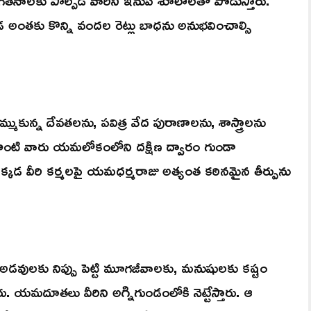
డ అంతకు కొన్ని వందల రెట్లు బాధను అనుభవించాల్సి
మ్ముకున్న దేవతలను, పవిత్ర వేద పురాణాలను, శాస్త్రాలను
లాంటి వారు యమలోకంలోని దక్షిణ ద్వారం గుండా
 అక్కడ వీరి కర్మలపై యమధర్మరాజు అత్యంత కఠినమైన తీర్పును
దా అడవులకు నిప్పు పెట్టి మూగజీవాలకు, మనుషులకు కష్టం
ు. యమదూతలు వీరిని అగ్నిగుండంలోకి నెట్టేస్తారు. ఆ