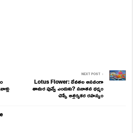
NEXT POST
ేం
Lotus Flower: దేవతల ఆసనంగా
వాళ్లు
తామర పువ్వే ఎందుకు? సనాతన ధర్మం
చెప్పే ఆశ్చర్యకర రహస్యం
e