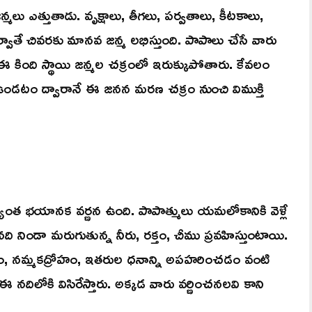
లు ఎత్తుతాడు. వృక్షాలు, తీగలు, పర్వతాలు, కీటకాలు,
్వాతే చివరకు మానవ జన్మ లభిస్తుంది. పాపాలు చేసే వారు
కింది స్థాయి జన్మల చక్రంలో ఇరుక్కుపోతారు. కేవలం
ండటం ద్వారానే ఈ జనన మరణ చక్రం నుంచి విముక్తి
్యంత భయానక వర్ణన ఉంది. పాపాత్ములు యమలోకానికి వెళ్లే
ి నిండా మరుగుతున్న నీరు, రక్తం, చీము ప్రవహిస్తుంటాయి.
గతనం, నమ్మకద్రోహం, ఇతరుల ధనాన్ని అపహరించడం వంటి
ిలోకి విసిరేస్తారు. అక్కడ వారు వర్ణించనలవి కాని