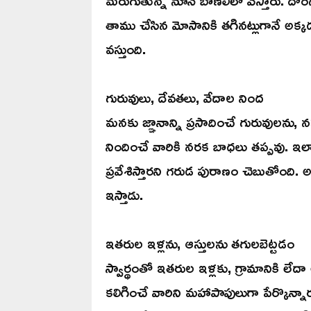
తాము చేసిన మోసానికి తగినట్లుగానే అక్క
వస్తుంది.
గురువులు, దేవతలు, వేదాల నింద
మనకు జ్ఞానాన్ని ప్రసాదించే గురువులను, న
నిందించే వారికి నరక బాధలు తప్పవు. ఇ
ప్రవేశిస్తారని గరుడ పురాణం చెబుతోంది.
ఇస్తాడు.
ఇతరుల ఇళ్లను, ఆస్తులను తగులబెట్టడం
స్వార్థంతో ఇతరుల ఇళ్లకు, గ్రామానికి లే
కలిగించే వారిని మహాపాపులుగా పేర్కొన్నార