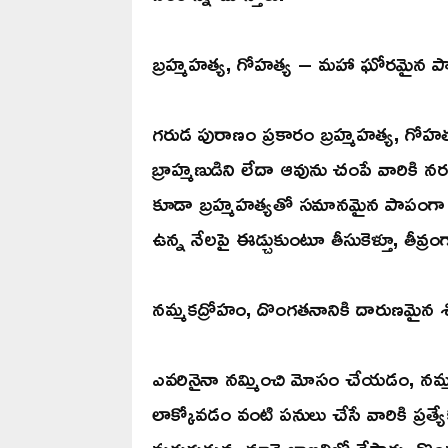
బ్రహ్మహత్య, గోహత్య – మహా ఘోరమైన ప
గరుడ పురాణం ప్రకారం బ్రహ్మహత్య, గోహత్
బ్రాహ్మణుడిని లేదా ఆవును చంపే వారికి నరక
కూడా బ్రహ్మహత్యతో సమానమైన పాపంగా
ఉన్న నేలపై ఈడ్చుకుంటూ తీసుకెళ్తూ, తీవ్ర
నమ్మకద్రోహం, దొంగతనానికి దారుణమైన శి
ఎవరినైనా నమ్మించి మోసం చేయడం, నమ్మక
లాక్కోవడం వంటి పనులు చేసే వారికి ప్
మరుగుతున్న నూనె బాణలిలో వేస్తారు. దొ