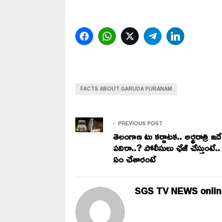
Facebook
WhatsApp
Twitter
Telegram
LinkedIn
FACTS ABOUT GARUDA PURANAM
PREVIOUS POST
తెలంగాణ టు కర్ణాటక.. అర్థరాత్రి ఇద
పనిరా..? పోలీసులు ఛేజ్ చేస్తుంటే.. 
ఏం చేశారంటే
SGS TV NEWS onlin