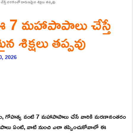
స్తే నరకంలో దారుణమైన శిక్షలు తప్పవు
 7 మహాపాపాలు చేస్తే
 శిక్షలు తప్పవు
0, 2026
నం, గోహత్య వంటి 7 మహాపాపాలు చేసే వారికి మరణానంతరం
ాపాలు ఏంటి, వాటి నుంచి ఎలా తప్పించుకోవాలో ఈ