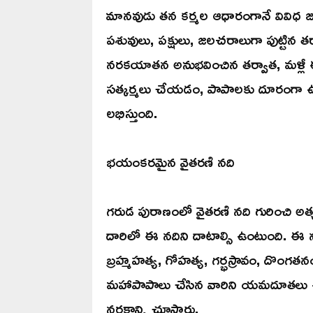
మానవుడు తన కర్మల ఆధారంగానే వివిధ జన్మ
పశువులు, పక్షులు, జలచరాలుగా పుట్టిన తర
నరకయాతన అనుభవించిన తర్వాత, మళ్లీ ఈ 
సత్కర్మలు చేయడం, పాపాలకు దూరంగా ఉ
లభిస్తుంది.
భయంకరమైన వైతరణి నది
గరుడ పురాణంలో వైతరణి నది గురించి అత
దారిలో ఈ నదిని దాటాల్సి ఉంటుంది. ఈ నద
బ్రహ్మహత్య, గోహత్య, గర్భస్రావం, దొం
మహాపాపాలు చేసిన వారిని యమదూతలు ఈ నద
నరకాన్ని చూస్తారు.