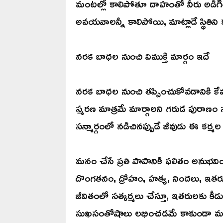
మంటల్లో కాలిపోతూ దాహంతో నీరు అడిగితే
అవయవాలన్నీ కాలిపోయి, మాట్లాడే స్థితిని
నరక బాధల నుంచి విముక్తి మార్గం ఇదే
నరక బాధల నుంచి తప్పించుకోవడానికి కేవ
స్మరణ మాత్రమే మార్గాలని గరుడ పురాణం స్పష
సన్మార్గంలో నడిచినప్పుడే జీవుడు ఈ క
మనం చేసే ప్రతి పాపానికి ఫలితం అనుభవ
దొంగతనం, ద్రోహం, హత్య, నిందలు, ఇ
జీవితంలో సత్కర్మలు చేస్తూ, ఇతరులకు క
సుఖసంతోషాలు లభించడమే కాకుండా మరణా