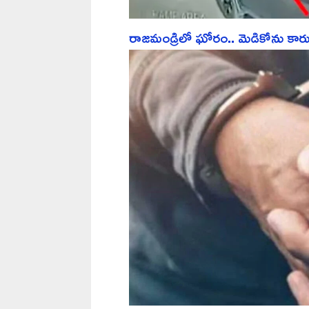
రాజమండ్రిలో ఘోరం.. మెడికోను కారు