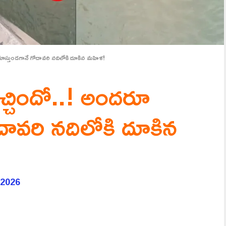
ూస్తుండగానే గోదావరి నదిలోకి దూకిన మహిళ!
చ్చిందో..! అందరూ
దావరి నదిలోకి దూకిన
 2026