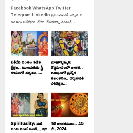
Facebook WhatsApp Twitter
Telegram LinkedIn ప్రపంచంలో ఎక్కడ ఏ
వింతలు విశేషాలు చోటు చేసుకున్నా వెంటనే...
సతీదేవి దంతం పడిన
మావూళ్ళమ్మకు
క్షేత్రం.. వినాయకుడు స్త్రీ
జేష్ఠమాసంలో జాతర..
రూపంలో దర్శనం.....
ఆశాఢంలో ప్రత్యేక
అలంకరణ.. దర్శనానికి
పోటెత్తిన...
Spirituality: మడి
నేటి జాతకములు…15
వంట అంటే ఏంటి… ఇది
మే, 2024