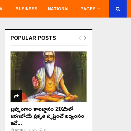
AL
BUSINESS
NATIONAL
PAGES
POPULAR POSTS
బ్రహ్మంగారి కాలజ్ఞానం 2025లో
జరగబోయే ప్రకృతి సృష్టించే విధ్వంసం
ఇదే...
April 8, 2025
0