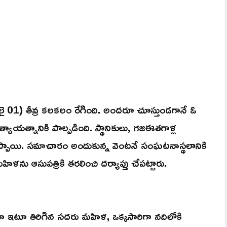
జూలై 01) తీవ్ర కలకలం రేగింది. అందరూ చూస్తుండగానే ఓ
హత్యాయత్నానికి పాల్పడింది. స్థానికులు, గజఈతగాళ్ల
తప్పాయి. సమాచారం అందుకున్న వెంటనే సంఘటనాస్థలానికి
ిళను ఆసుపత్రికి తరలించి దర్యాప్తు చేపట్టారు.
అటూ ఇటూ తిరిగిన సదరు మహిళ, ఒక్కసారిగా నదిలోకి