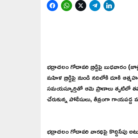
Facebook
WhatsApp
Twitter
Telegram
LinkedIn
భద్రాచలం గోదావరి బ్రిడ్జిపై బుధవారం (
మహిళ బ్రిడ్జిపై నుండి నదిలోకి దూకి ఆత్మ
సమయస్ఫూర్తితో ఆమె ప్రాణాలు తృటిలో 
చేరుకున్న పోలీసులు, తీవ్రంగా గాయపడ్డ మహ
భద్రాచలం గోదావరి వారధిపై కొద్దిసేపు 