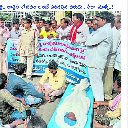
ాత్రికి శోభనం అంటే పరిగెత్తిన వరుడు.. తీరా చూస్తే..!