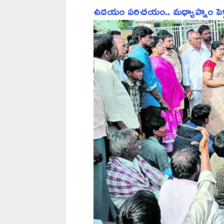
ఉదయం పరిచయం.. మధ్యాహ్నం పెళ్లి.. ర