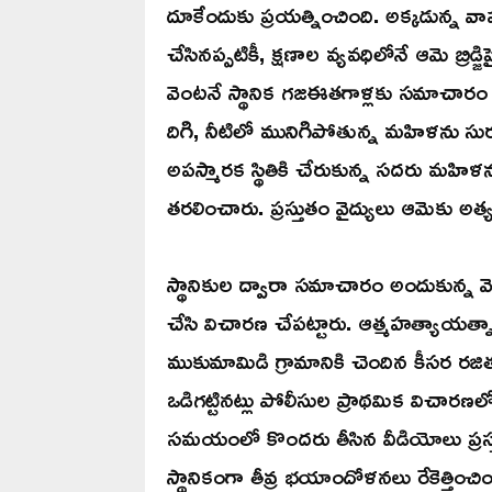
దూకేందుకు ప్రయత్నించింది. అక్కడున్న వ
చేసినప్పటికీ, క్షణాల వ్యవధిలోనే ఆమె బ్రిడ్
వెంటనే స్థానిక గజఈతగాళ్లకు సమాచారం 
దిగి, నీటిలో మునిగిపోతున్న మహిళను సురక
అపస్మారక స్థితికి చేరుకున్న సదరు మహిళన
తరలించారు. ప్రస్తుతం వైద్యులు ఆమెకు అత్య
స్థానికుల ద్వారా సమాచారం అందుకున్న వ
చేసి విచారణ చేపట్టారు. ఆత్మహత్యాయత్
ముకుమామిడి గ్రామానికి చెందిన కీసర రజ
ఒడిగట్టినట్లు పోలీసుల ప్రాథమిక విచారణలో 
సమయంలో కొందరు తీసిన వీడియోలు ప్రస
స్థానికంగా తీవ్ర భయాందోళనలు రేకెత్తించిం