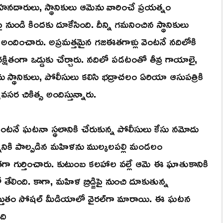
ాహనదారులు, స్థానికులు ఆమెను వారించే ప్రయత్నం
జిపై నుండి కిందకు దూకేసింది. దీన్ని గమనించిన స్థానికులు
అందించారు. అప్రమత్తమైన గజఈతగాళ్లు వెంటనే నదిలోకి
్షితంగా ఒడ్డుకు చేర్చారు. నదిలో పడటంతో తీవ్ర గాయాలై,
ు స్థానికులు, పోలీసులు కలిసి భద్రాచలం ఏరియా ఆసుపత్రికి
వసర చికిత్స అందిస్తున్నారు.
ెంటనే ఘటనా స్థలానికి చేరుకున్న పోలీసులు కేసు నమోదు
నానికి పాల్పడిన మహిళను ముల్కలపల్లి మండలం
ితగా గుర్తించారు. కుటుంబ కలహాల వల్లే ఆమె ఈ ఘాతుకానికి
తేలింది. కాగా, మహిళ బ్రిడ్జిపై నుంచి దూకుతున్న
్తుతం సోషల్ మీడియాలో వైరల్‌గా మారాయి. ఈ ఘటన
ది