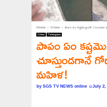
Home
Crime
పాపం ఏం కష్టమొచ్చిందో..! అందరూ చ
Crime
Telangana
పాపం ఏం కష్టమొ
చూస్తుండగానే గో
మహిళ!
by
SGS TV NEWS online
July 2,