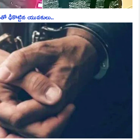
తో ఢీకొట్టిన యువకులు..