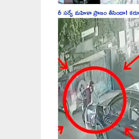
రీ సర్వే మహిళా ప్రాణం తీసిందా! కర్నూల