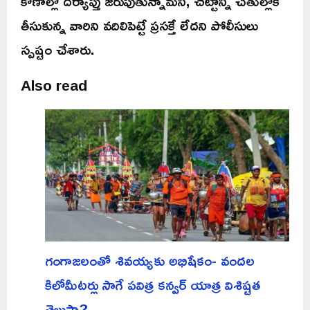
కోణాల్లో దర్యాప్తు జరుపుతున్నామని, చట్టాన్ని చేతుల్లోకి
తీసుకున్న వారిని వదిలిపెట్టే ప్రసక్తే లేదని పోలీసులు
స్పష్టం చేశారు.
Also read
గంగాజలంతో శివయ్యకు అభిషేకం- వందల
కిలోమీటర్లు సాగే పవిత్ర కన్వర్ యాత్ర విశిష్టత
తెలుసా?