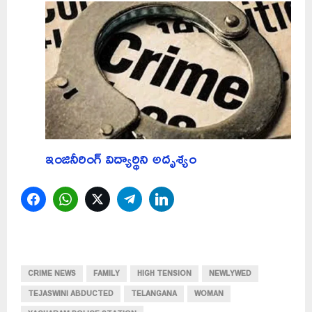
ఇంజినీరింగ్‌ విద్యార్థిని అదృశ్యం
Facebook
WhatsApp
Twitter
Telegram
LinkedIn
CRIME NEWS
FAMILY
HIGH TENSION
NEWLYWED
TEJASWINI ABDUCTED
TELANGANA
WOMAN