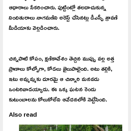
ఆధారాలు సేకరించారు. పుట్టింట్లో తలదాచుకున్న
నిందితురాలు నాగమణిని అరెస్ట్ చేసినట్లు డీఎస్పీ శ్రావణి
మీడియాకు వెల్లడించారు.
చిన్నపాటి కోపం, క్షణికావేశం తెచ్చిన ముప్పు వల్ల అత్త
ప్రాణాలు కోల్పోగా, కోడలు జైలుపాలైంది. అటు తల్లికి,
ఇటు అమ్మమ్మకు దూరమై ఆ చిన్నారి మనవడు
ఒంటరివాడయ్యాడు. ఈ ఒక్క ఘటన రెండు
కుటుంబాలను కోలుకోలేని ఆవేదనలోకి నెట్టేసింది.
Also read