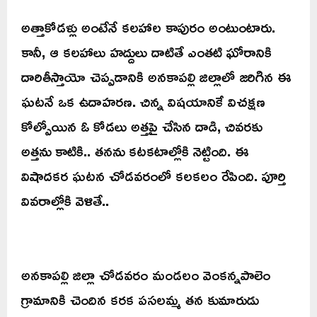
అత్తాకోడళ్లు అంటేనే కలహాల కాపురం అంటుంటారు.
కానీ, ఆ కలహాలు హద్దులు దాటితే ఎంతటి ఘోరానికి
దారితీస్తాయో చెప్పడానికి అనకాపల్లి జిల్లాలో జరిగిన ఈ
ఘటనే ఒక ఉదాహరణ. చిన్న విషయానికే విచక్షణ
కోల్పోయిన ఓ కోడలు అత్తపై చేసిన దాడి, చివరకు
అత్తను కాటికి.. తనను కటకటాల్లోకి నెట్టింది. ఈ
విషాదకర ఘటన చోడవరంలో కలకలం రేపింది. పూర్తి
వివరాల్లోకి వెళితే..
అనకాపల్లి జిల్లా చోడవరం మండలం వెంకన్నపాలెం
గ్రామానికి చెందిన కరక పసలమ్మ తన కుమారుడు