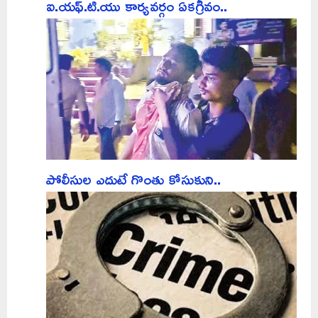
ఐ.యఫ్.టి.యు కార్యవర్గం ఏకగ్రీవం..
పోలీసుల ఎదుటే గొంతు కోసుకుని..