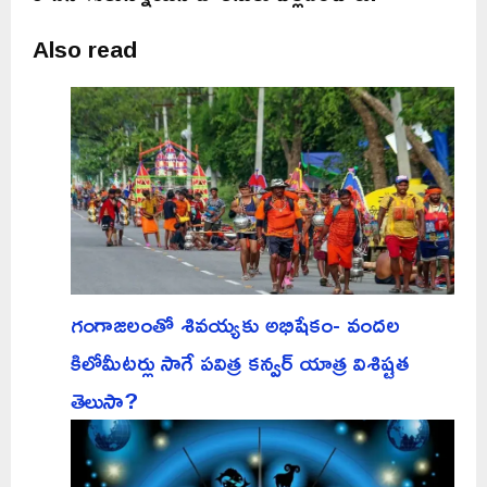
Also read
గంగాజలంతో శివయ్యకు అభిషేకం- వందల
కిలోమీటర్లు సాగే పవిత్ర కన్వర్ యాత్ర విశిష్టత
తెలుసా?