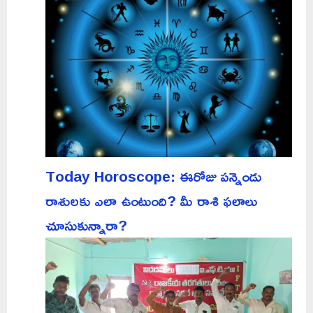
Today Horoscope: ఈరోజు పన్నెండు
రాశులకు ఎలా ఉంటుంది? మీ రాశి ఫలాలు
చూసుకున్నారా?