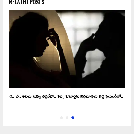
RELATED POSTS
ఛీ.. ఛీ.. అసలు నువ్వు తల్లివేనా.. కన్న కుమార్తెకు నిద్రమాత్రలు ఇచ్చి ప్రియుడితో..