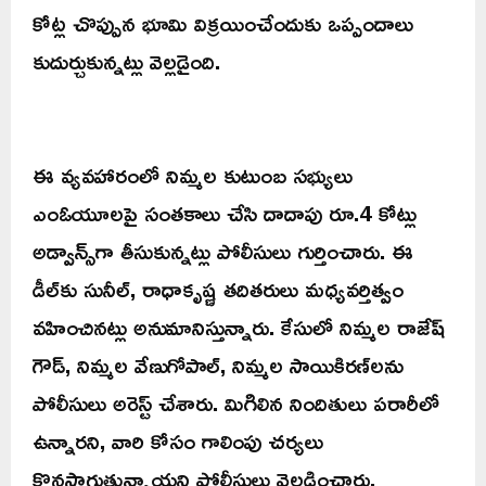
కోట్ల చొప్పున భూమి విక్రయించేందుకు ఒప్పందాలు
కుదుర్చుకున్నట్లు వెల్లడైంది.
ఈ వ్యవహారంలో నిమ్మల కుటుంబ సభ్యులు
ఎంఓయూలపై సంతకాలు చేసి దాదాపు రూ.4 కోట్లు
అడ్వాన్స్‌గా తీసుకున్నట్లు పోలీసులు గుర్తించారు. ఈ
డీల్‌కు సునీల్‌, రాధాకృష్ణ తదితరులు మధ్యవర్తిత్వం
వహించినట్లు అనుమానిస్తున్నారు. కేసులో నిమ్మల రాజేష్‌
గౌడ్‌, నిమ్మల వేణుగోపాల్‌, నిమ్మల సాయికిరణ్‌లను
పోలీసులు అరెస్ట్‌ చేశారు. మిగిలిన నిందితులు పరారీలో
ఉన్నారని, వారి కోసం గాలింపు చర్యలు
కొనసాగుతున్నాయని పోలీసులు వెల్లడించారు.