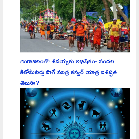
గంగాజలంతో శివయ్యకు అభిషేకం- వందల
కిలోమీటర్లు సాగే పవిత్ర కన్వర్ యాత్ర విశిష్టత
తెలుసా?