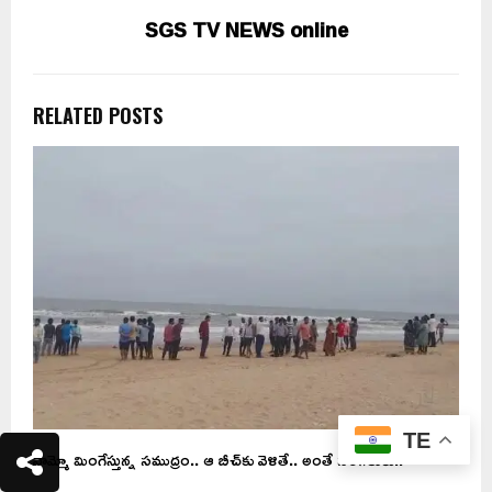
SGS TV NEWS online
RELATED POSTS
TE
చే
వామ్మో మింగేస్తున్న సముద్రం.. ఆ బీచ్‌కు వెళితే.. అంతే సంగతులు..
4
వ