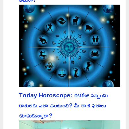
Today Horoscope: ఈరోజు పన్నెండు
రాశులకు ఎలా ఉంటుంది? మీ రాశి ఫలాలు
చూసుకున్నారా?