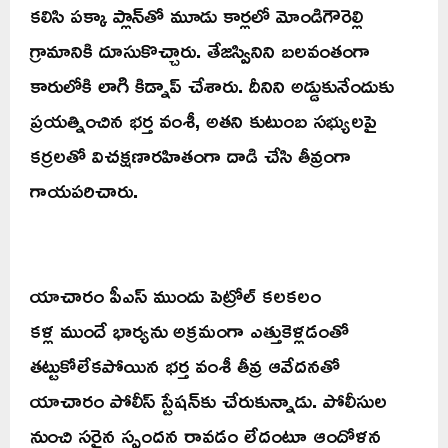
కలిసి పక్కా ప్లాన్‌తో మూడు కార్లలో మోండిగౌరెల్లి
గ్రామానికి దూసుకొచ్చారు. తేజస్వినిని బలవంతంగా
కారులోకి లాగి కిడ్నాప్ చేశారు. దీనిని అడ్డుకునేందుకు
ప్రయత్నించిన భర్త వంశీ, అతని కుటుంబ సభ్యులపై
కర్రలతో విచక్షణారహితంగా దాడి చేసి తీవ్రంగా
గాయపరిచారు.
యాచారం పీఎస్ ముందు పెట్రోల్ కలకలం
కళ్ల ముందే భార్యను అక్రమంగా ఎత్తుకెళ్లడంతో
తట్టుకోలేకపోయిన భర్త వంశీ తీవ్ర ఆవేదనతో
యాచారం పోలీస్ స్టేషన్‌కు చేరుకున్నాడు. పోలీసుల
నుంచి సరైన స్పందన రావడం లేదంటూ ఆందోళన