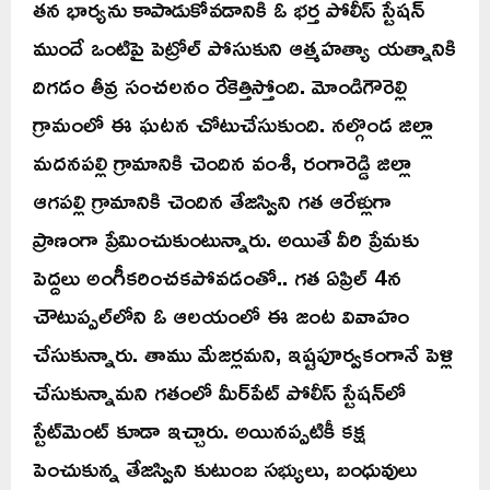
తన భార్యను కాపాడుకోవడానికి ఓ భర్త పోలీస్ స్టేషన్
ముందే ఒంటిపై పెట్రోల్ పోసుకుని ఆత్మహత్యా యత్నానికి
దిగడం తీవ్ర సంచలనం రేకెత్తిస్తోంది. మోండిగౌరెల్లి
గ్రామంలో ఈ ఘటన చోటుచేసుకుంది. నల్గొండ జిల్లా
మదనపల్లి గ్రామానికి చెందిన వంశీ, రంగారెడ్డి జిల్లా
ఆగపల్లి గ్రామానికి చెందిన తేజస్విని గత ఆరేళ్లుగా
ప్రాణంగా ప్రేమించుకుంటున్నారు. అయితే వీరి ప్రేమకు
పెద్దలు అంగీకరించకపోవడంతో.. గత ఏప్రిల్ 4న
చౌటుప్పల్‌లోని ఓ ఆలయంలో ఈ జంట వివాహం
చేసుకున్నారు. తాము మేజర్లమని, ఇష్టపూర్వకంగానే పెళ్లి
చేసుకున్నామని గతంలో మీర్‌పేట్ పోలీస్ స్టేషన్‌లో
స్టేట్‌మెంట్ కూడా ఇచ్చారు. అయినప్పటికీ కక్ష
పెంచుకున్న తేజస్విని కుటుంబ సభ్యులు, బంధువులు