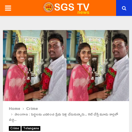
PRIMARY
MENU
Home
Crime
తెలంగాణ : పెద్దలను ఎదిరించి ప్రేమ పెళ్లి చేసుకున్నారు.. కట్ చేస్తే మూడు కార్లలో
వచ్చి..
Crime
Telangana