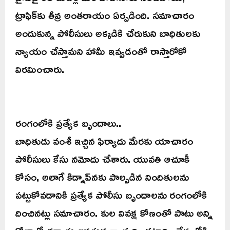
ట్రాఫిక్‌కు తీవ్ర అంతరాయం ఏర్పడింది. సమాచారం
అందుకున్న పోలీసులు అక్కడికి చేరుకుని బాధితులకు
న్యాయం చేస్తామని హామీ ఇవ్వడంతో రాస్తారోకో
విరమించారు.
రంగంలోకి ప్రత్యేక బృందాలు..
బాధితుడు వంశీ ఇచ్చిన ఫిర్యాదు మేరకు యాచారం
పోలీసులు కేసు నమోదు చేశారు. యువతి ఆచూకీ
కోసం, అలాగే కిడ్నాప్‌నకు పాల్పడిన నిందితులను
పట్టుకోవడానికి ప్రత్యేక పోలీసు బృందాలను రంగంలోకి
దించినట్లు సమాచారం. కుల వివక్ష కోణంతో పాటు అన్ని