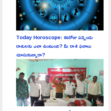
Today Horoscope: ఈరోజు పన్నెండు
రాశులకు ఎలా ఉంటుంది? మీ రాశి ఫలాలు
చూసుకున్నారా?