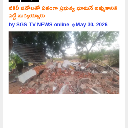
నకిలీ జీవోలతో ఏకంగా ప్రభుత్వ భూమినే అమ్మకానికి
పెట్టి బుక్కయ్యారు
by
SGS TV NEWS online
May 30, 2026