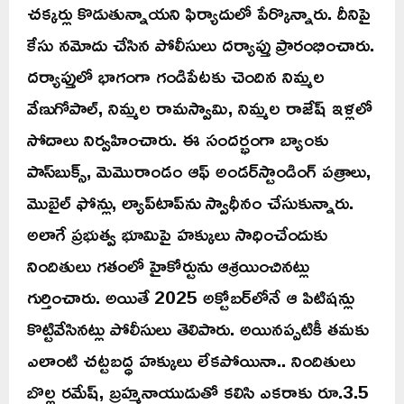
చక్కర్లు కొడుతున్నాయని ఫిర్యాదులో పేర్కొన్నారు. దీనిపై
కేసు నమోదు చేసిన పోలీసులు దర్యాప్తు ప్రారంభించారు.
దర్యాప్తులో భాగంగా గండిపేటకు చెందిన నిమ్మల
వేణుగోపాల్‌, నిమ్మల రామస్వామి, నిమ్మల రాజేష్‌ ఇళ్లలో
సోదాలు నిర్వహించారు. ఈ సందర్భంగా బ్యాంకు
పాస్‌బుక్స్‌, మెమొరాండం ఆఫ్‌ అండర్‌స్టాండింగ్‌ పత్రాలు,
మొబైల్‌ ఫోన్లు, ల్యాప్‌టాప్‌ను స్వాధీనం చేసుకున్నారు.
అలాగే ప్రభుత్వ భూమిపై హక్కులు సాధించేందుకు
నిందితులు గతంలో హైకోర్టును ఆశ్రయించినట్లు
గుర్తించారు. అయితే 2025 అక్టోబర్‌లోనే ఆ పిటిషన్లు
కొట్టివేసినట్లు పోలీసులు తెలిపారు. అయినప్పటికీ తమకు
ఎలాంటి చట్టబద్ధ హక్కులు లేకపోయినా.. నిందితులు
బొల్ల రమేష్‌, బ్రహ్మనాయుడుతో కలిసి ఎకరాకు రూ.3.5