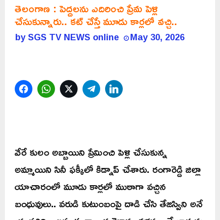
తెలంగాణ : పెద్దలను ఎదిరించి ప్రేమ పెళ్లి
చేసుకున్నారు.. కట్ చేస్తే మూడు కార్లలో వచ్చి..
by
SGS TV NEWS online
May 30, 2026
Facebook
WhatsApp
Twitter
Telegram
LinkedIn
వేరే కులం అబ్బాయిని ప్రేమించి పెళ్లి చేసుకున్న
అమ్మాయిని సినీ ఫక్కీలో కిడ్నాప్ చేశారు. రంగారెడ్డి జిల్లా
యాచారంలో మూడు కార్లలో ముఠాగా వచ్చిన
బంధువులు.. వరుడి కుటుంబంపై దాడి చేసి తేజస్విని అనే