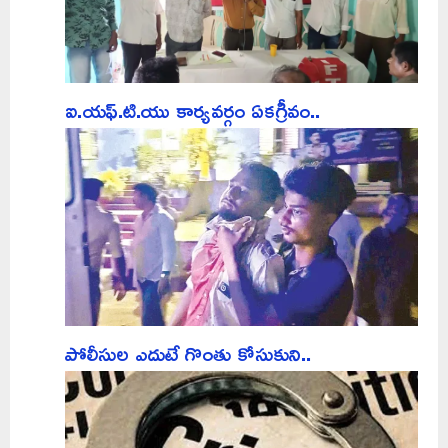
ఐ.యఫ్.టి.యు కార్యవర్గం ఏకగ్రీవం..
పోలీసుల ఎదుటే గొంతు కోసుకుని..