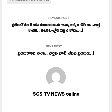
YACHARAM POLICE STATION
PREVIOUS POST
క్షణికావేశం రెండు కుటుంబాలను ఛిన్నాభిన్నం చేసింది..అత్త
కాటికి.. కటకటాల్లోకి వెళ్లిన కోడలు..!
NEXT POST
ప్రియురాలిని చంపి.. భర్తకు ఫోన్ చేసిన ప్రియుడు..!
SGS TV NEWS online