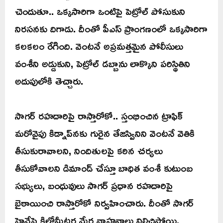
చెందుతూ.. ఒక్కసారిగా ఒంటిపై పెట్రోల్ పోసుకుని
నిరసనకు దిగాడు. దీంతో పీఎస్ ప్రాంగణంలో ఒక్కసారిగా
కలకలం రేగింది. వెంటనే అప్రమత్తమైన పోలీసులు
వంశీని అడ్డుకుని, పెట్రోల్ డబ్బాను లాక్కొని పరిస్థితిని
అదుపులోకి తెచ్చారు.
సాగర్ రహదారిపై రాస్తారోకో.. స్తంభించిన ట్రాఫిక్
మరోవైపు కిడ్నాప్‌నకు గురైన తేజస్వినిని వెంటనే వెతికి
తీసుకురావాలని, నిందితులపై కఠిన చర్యలు
తీసుకోవాలని డిమాండ్ చేస్తూ బాధిత వంశీ కుటుంబ
సభ్యులు, బంధువులు సాగర్ ప్రధాన రహదారిపై
బైఠాయించి రాస్తారోకో నిర్వహించారు. దీంతో సాగర్
హైవేపై కిలోమీటర్ల మేర వాహనాలు నిలిచిపోయి,