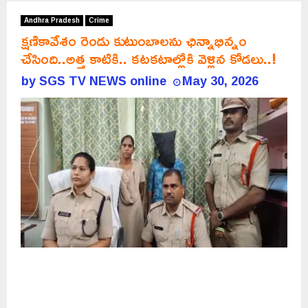
Andhra Pradesh
Crime
క్షణికావేశం రెండు కుటుంబాలను ఛిన్నాభిన్నం
చేసింది..అత్త కాటికి.. కటకటాల్లోకి వెళ్లిన కోడలు..!
by
SGS TV NEWS online
May 30, 2026