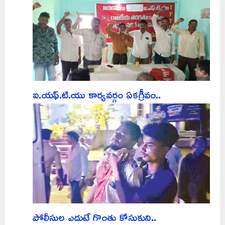
ఐ.యఫ్.టి.యు కార్యవర్గం ఏకగ్రీవం..
పోలీసుల ఎదుటే గొంతు కోసుకుని..