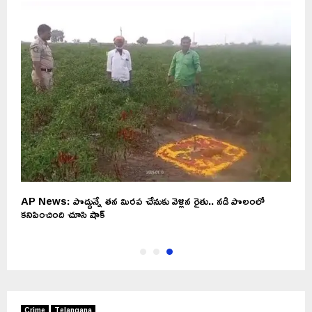
AP News: పొద్దున్నే తన మిరప చేనుకు వెళ్లిన రైతు.. నడి పొలంలో
కనిపించింది చూసి షాక్
Crime
Telangana