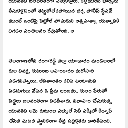
యువతిని బలవంతంగా ఎత్తుకెళ్లారు. కళ్లముందే భార్యను
తీసుకెళ్లడంతో తట్టుకోలేకపోయిన భర్త, పోలీస్ స్టేషన్
ముందే ఒంటిపై పెట్రోల్ పోసుకుని ఆత్మహత్యా యత్నానికి
దిగడం సంచలనం రేపుతోంది. అ
తెలంగాణలోని రంగారెడ్డి జిల్లా యాచారం మండలంలో
కుల వివక్ష, కుటుంబ అహంకారం మరోసారి
పడగవిప్పాయి. జీవితాంతం కలిసి ఉంటామని
ఏడడుగులు వేసిన ఓ ప్రేమ జంటను.. కులం పేరుతో
పెద్దలు బలవంతంగా విడదీశారు. వివాహం చేసుకున్న
యువతిని ఆమె కుటుంబ సభ్యులే సినీ ఫక్కీలో కిడ్నాప్
చేసిన ఘటన స్థానికంగా తీవ్ర ఉద్రిక్తతకు దారితీసింది.