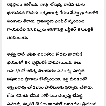
రక్తస్రావం జరిగింది. భార్య చేస్తున్న దాడిని చూసి
భయపడిన కొడుకు లక్ష్మణరావు కేకలు వేస్తూ గ్రామంలోకి
పరుగులు తీశాడు. గ్రామస్థులు వెంటనే స్పందించి
గాయపడిన పసలమ్మను అనకాపల్లి ఎన్టీఆర్ ఆసుపత్రికి
తరలించారు.
అత్తపై దాడి చేసిన అనంతరం కోడలు నాగమణి
భయంతో తన పుట్టింటికి పారిపోయింది. అటు
ఆసుపత్రిలో చికిత్స పొందుతూ పసలమ్మ పరిస్థితి
విషమించి ప్రాణాలు కోల్పోయింది. తల్లి మరణంతో
లక్ష్మణరావు చోడవరం పోలీసులకు ఫిర్యాదు చేశాడు.
కేసు నమోదు చేసిన పోలీసులు దర్యాప్తు చేపట్టి,
పసలమ్మ మృతికి కోడలు నాగమణే కారణమని ప్రాథమిక