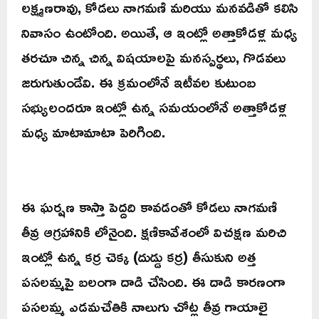
లక్ష్మణరావు, కోడలు నాగమణి మరియు మనవడితో కలిసి
నివాసం ఉంటోంది. అయితే, ఆ ఇంట్లో అత్తాకోడళ్ల మధ్య
తరచూ చిన్న చిన్న విషయాలపై మనస్పర్థలు, గొడవలు
జరుగుతుండేవి. ఈ క్రమంలోనే ఇటీవల కుటుంబ
సభ్యులందరూ ఇంట్లో ఉన్న సమయంలోనే అత్తాకోడళ్ల
మధ్య మాటామాటా పెరిగింది.
ఈ ఘర్షణ కాస్తా పెద్దది కావడంతో కోడలు నాగమణి
తీవ్ర ఆగ్రహానికి లోనైంది. క్షణికావేశంలో విచక్షణ మరిచి
ఇంట్లో ఉన్న కర్ర చెక్క (దుడ్డు కర్ర) తీసుకుని అత్త
పసలమ్మపై బలంగా దాడి చేసింది. ఈ దాడి కారణంగా
పసలమ్మ ఎడమచేతికి నాలుగు చోట్ల తీవ్ర గాయాలై