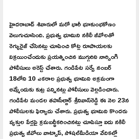
హైదరాబాద్‌ శివారులో మరో భారీ భూకుంభకోణం
వెలుగుచూసింది. ప్రభుత్వ భూమిని నకిలీ జీవోలతో
రెగ్యురైజ్ చేసినట్లు చూపించి కోట్ల రూపాయలకు
విక్రయించేందుకు ప్రయత్నించిన ముగ్గురిని నార్సింగి
పోలీసులు అరెస్ట్‌ చేశారు. గండిపేట సర్వే నంబర్‌
18లోని 10 ఎకరాల ప్రభుత్వ భూమిని అక్రమంగా
అమ్మేందుకు కుట్ర పన్నినట్లు పోలీసులు వెల్లడించారు.
గండిపేట మండల తహసీల్దార్‌ శ్రీనివాస్‌రెడ్డి ఈ నెల 23న
పోలీసులకు ఫిర్యాదు చేశారు. ప్రభుత్వ భూమిని కొందరు
వ్యక్తుల పేర్లపై క్రమబద్ధీకరించినట్లు చూపిస్తూ ఐదు నకిలీ
ప్రభుత్వ జీవోలు వాట్సాప్‌, సోషల్‌మీడియా వేదికల్లో