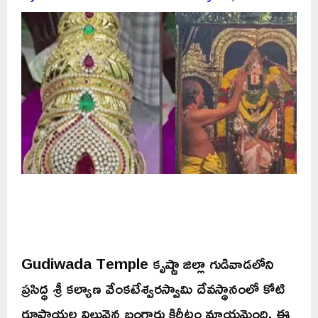
Gudiwada Temple కృష్ణా జిల్లా గుడివాడలోని
ప్రసిద్ధ శ్రీ కల్యాణ వేంకటేశ్వరస్వామి దేవస్థానంలో కోటి
రూపాయల విలువైన బంగారు కిరీటం మాయమైంది. ఈ