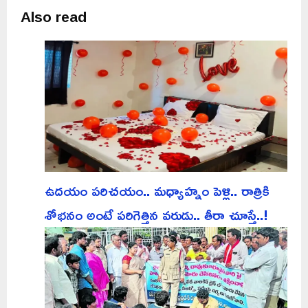
Also read
ఉదయం పరిచయం.. మధ్యాహ్నం పెళ్లి.. రాత్రికి
శోభనం అంటే పరిగెత్తిన వరుడు.. తీరా చూస్తే..!