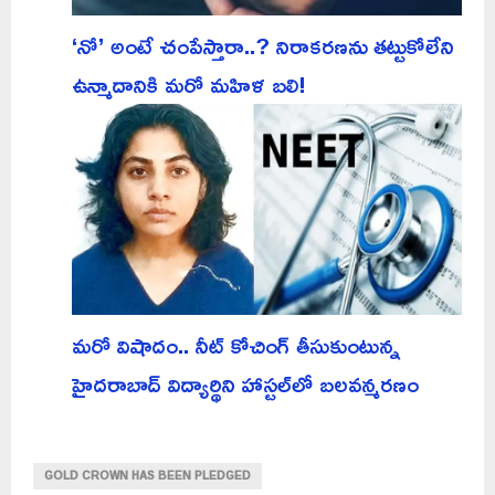
‘నో’ అంటే చంపేస్తారా..? నిరాకరణను తట్టుకోలేని
ఉన్మాదానికి మరో మహిళ బలి!
మరో విషాదం.. నీట్ కోచింగ్ తీసుకుంటున్న
హైదరాబాద్ విద్యార్థిని హాస్టల్‌లో బలవన్మరణం
GOLD CROWN HAS BEEN PLEDGED