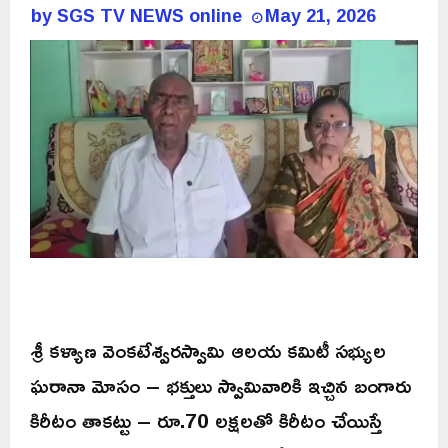
by
SGS TV NEWS online
May 21, 2026
శ్రీ కళ్యాణ వెంకటేశ్వరస్వామి ఆలయ కమిటీ సభ్యుల
ఘరానా మోసం – భక్తులు స్వామివారికి ఇచ్చిన బంగారు
కిరీటం తాకట్టు – రూ.70 లక్షలతో కిరీటం చేయిస్తే