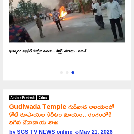
ఖమ్మం: పెట్రోల్ కొట్టించుకుని.. స్టార్ట్ చేశాడు.. అంతే
Andhra Pradesh
Crime
Gudiwada Temple గుడివాడ ఆలయంలో
కోటి రూపాయల కిరీటం మాయం.. రంగంలోకి
దిగిన దేవాదాయ శాఖ
by
SGS TV NEWS online
May 21, 2026