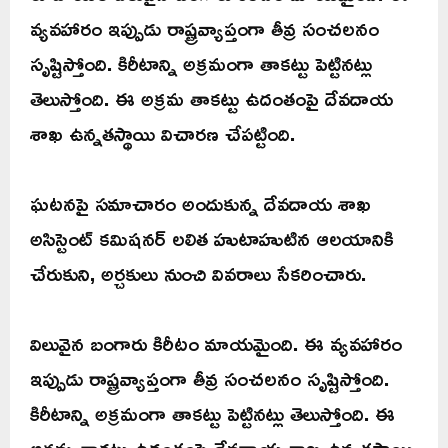
వ్యవహారం ఇప్పుడు రాష్ట్రవ్యాప్తంగా తీవ్ర సంచలనం
సృష్టిస్తోంది. కిరీటాన్ని అక్రమంగా తాకట్టు పెట్టినట్లు
తెలుస్తోంది. ఈ అక్రమ తాకట్టు ఉదంతంపై దేవదాయ
శాఖ ఉన్నతస్థాయి విచారణ చేపట్టింది.
ఘటనపై సమాచారం అందుకున్న దేవదాయ శాఖ
అసిస్టెంట్ కమిషనర్ లలిత హుటాహుటిన ఆలయానికి
చేరుకుని, అర్చకులు నుంచి వివరాలు సేకరించారు.
విలువైన బంగారు కిరీటం మాయమైంది. ఈ వ్యవహారం
ఇప్పుడు రాష్ట్రవ్యాప్తంగా తీవ్ర సంచలనం సృష్టిస్తోంది.
కిరీటాన్ని అక్రమంగా తాకట్టు పెట్టినట్లు తెలుస్తోంది. ఈ