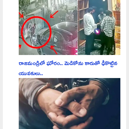
రాజమండ్రిలో ఘోరం.. మెడికోను కారుతో ఢీకొట్టిన
యువకులు..