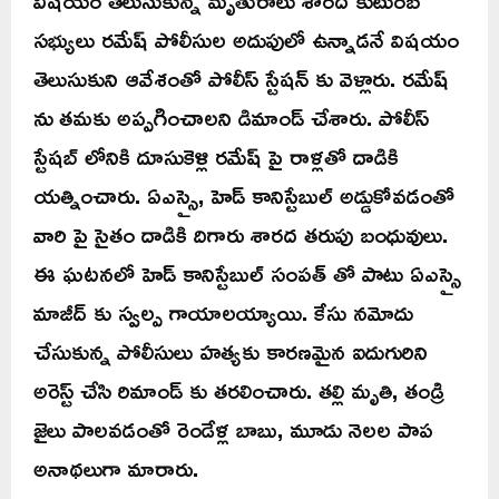
విషయం తెలుసుకున్న మృతురాలు శారద కుటుంబ
సభ్యులు రమేష్ పోలీసుల అదుపులో ఉన్నాడనే విషయం
తెలుసుకుని ఆవేశంతో పోలీస్ స్టేషన్ కు వెళ్లారు. రమేష్
ను తమకు అప్పగించాలని డిమాండ్ చేశారు. పోలీస్
స్టేషబ్ లోనికి దూసుకెళ్లి రమేష్ పై రాళ్లతో దాడికి
యత్నించారు. ఏఎస్సై, హెడ్ కానిస్టేబుల్ అడ్డుకోవడంతో
వారి పై సైతం దాడికి దిగారు శారద తరుపు బంధువులు.
ఈ ఘటనలో హెడ్ కానిస్టేబుల్ సంపత్ తో పాటు ఏఎస్సై
మాజీద్ కు స్వల్ప గాయాలయ్యాయి. కేసు నమోదు
చేసుకున్న పోలీసులు హత్యకు కారణమైన ఐదుగురిని
అరెస్ట్ చేసి రిమాండ్ కు తరలించారు. తల్లి మృతి, తండ్రి
జైలు పాలవడంతో రెండేళ్ల బాబు, మూడు నెలల పాప
అనాథలుగా మారారు.