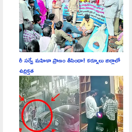
రీ సర్వే మహిళా ప్రాణం తీసిందా! కర్నూలు జిల్లాలో
ఉద్రిక్తత