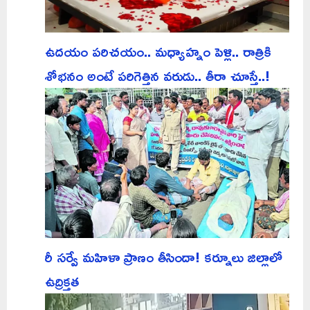
ఉదయం పరిచయం.. మధ్యాహ్నం పెళ్లి.. రాత్రికి
శోభనం అంటే పరిగెత్తిన వరుడు.. తీరా చూస్తే..!
రీ సర్వే మహిళా ప్రాణం తీసిందా! కర్నూలు జిల్లాలో
ఉద్రిక్తత