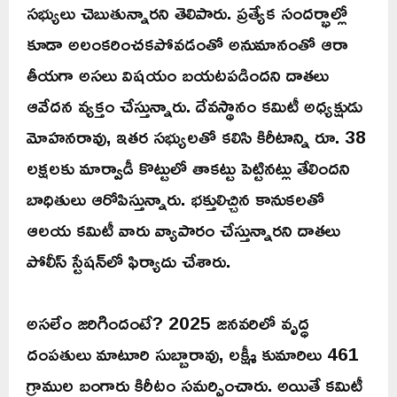
సభ్యులు చెబుతున్నారని తెలిపారు. ప్రత్యేక సందర్భాల్లో
కూడా అలంకరించకపోవడంతో అనుమానంతో ఆరా
తీయగా అసలు విషయం బయటపడిందని దాతలు
ఆవేదన వ్యక్తం చేస్తున్నారు. దేవస్థానం కమిటీ అధ్యక్షుడు
మోహనరావు, ఇతర సభ్యులతో కలిసి కిరీటాన్ని రూ. 38
లక్షలకు మార్వాడీ కొట్టులో తాకట్టు పెట్టినట్లు తేలిందని
బాధితులు ఆరోపిస్తున్నారు. భక్తులిచ్చిన కానుకలతో
ఆలయ కమిటీ వారు వ్యాపారం చేస్తున్నారని దాతలు
పోలీస్‌ స్టేషన్‌లో ఫిర్యాదు చేశారు.
అసలేం జరిగిందంటే? 2025 జనవరిలో వృద్ధ
దంపతులు మాటూరి సుబ్బారావు, లక్ష్మీ కుమారిలు 461
గ్రాముల బంగారు కిరీటం సమర్పించారు. అయితే కమిటీ