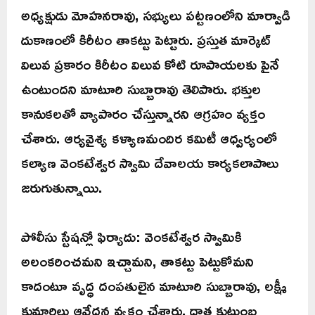
అధ్యక్షుడు మోహనరావు, సభ్యులు పట్టణంలోని మార్వాడి
దుకాణంలో కిరీటం తాకట్టు పెట్టారు. ప్రస్తుత మార్కెట్
విలువ ప్రకారం కిరీటం విలువ కోటి రూపాయలకు పైనే
ఉంటుందని మాటూరి సుబ్బారావు తెలిపారు. భక్తుల
కానుకలతో వ్యాపారం చేస్తున్నారని ఆగ్రహం వ్యక్తం
చేశారు. ఆర్యవైశ్య కళ్యాణమందిర కమిటీ ఆధ్వర్యంలో
కల్యాణ వెంకటేశ్వర స్వామి దేవాలయ కార్యకలాపాలు
జరుగుతున్నాయి.
పోలీసు స్టేషన్లో ఫిర్యాదు: వెంకటేశ్వర స్వామికి
అలంకరించమని ఇచ్చామని, తాకట్టు పెట్టుకోమని
కాదంటూ వృద్ధ దంపతులైన మాటూరి సుబ్బారావు, లక్ష్మీ
కుమారిలు ఆవేదన వ్యక్తం చేశారు. దాత కుటుంబ