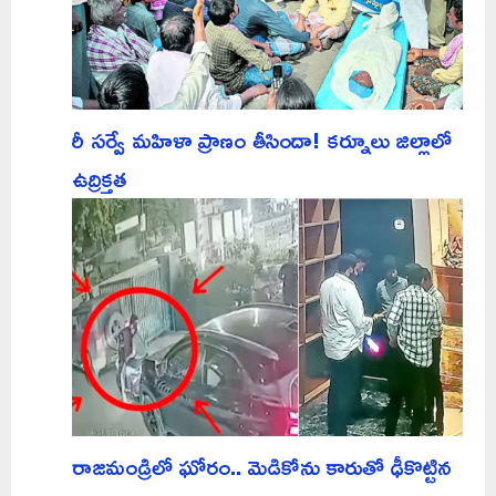
రీ సర్వే మహిళా ప్రాణం తీసిందా! కర్నూలు జిల్లాలో
ఉద్రిక్తత
రాజమండ్రిలో ఘోరం.. మెడికోను కారుతో ఢీకొట్టిన