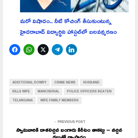
మరో విషాదం.. నీట్ కోచింగ్ తీసుకుంటున్న
హైదరాబాద్ విద్యార్థిని హాస్టల్‌లో బలవన్మరణం
Facebook
WhatsApp
Twitter
Telegram
LinkedIn
ADDITIONAL DOWRY
CRIME NEWS
HUSBAND
KILLS WIFE
MANCHERIAL
POLICE OFFICERS BEATEN
TELANGANA
WIFE FAMILY MEMBERS
PREVIOUS POST
స్వామివారికి దాతలిచ్చిన బంగారు కిరీటం తాకట్టు – వచ్చిన
డబ్బుతో వ్యాపారం