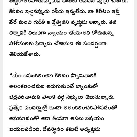
కిరీటం ఇచ్చినప్పుడు రసీదు ఇవ్వలేదు. నా కిరీటం ఇస్తే
వేరే మంచి గుడికి ఇచ్చేస్తానని వృద్ధుడు అన్నారు. తన
ధర్మానికి విలువగా న్యాయం చేయాలని కోరుతున్న
పోలీసులకు ఫిర్యాదు చేశామని ఈ సందర్భంగా
తెలియజేశారు.
“మేం బహుకరించిన కిరీటం స్వామివారికి
అలంకరించమని అడుగుతుంటే బ్యాంకులో
భద్రపరిచామని పాలక వర్గ సభ్యులు చెబుతున్నారు.
ప్రత్యేక సందర్భాల్లో కూడా అలంకరించకపోవడంతో
అనుమానంతో ఆరా తీయగా అసలు విషయం
బయటపడింది. దేవస్థానం కమిటీ అధ్యక్షుడు