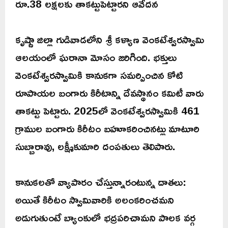
రూ.38 లక్షలకు తాకట్టుపెట్టారని ఆవేదన
కృష్ణా జిల్లా గుడివాడలోని శ్రీ కళ్యాణ వెంకటేశ్వరస్వామి
ఆలయంలో ఘరానా మోసం జరిగింది. భక్తులు
వెంకటేశ్వరస్వామికి కానుకగా సమర్పించిన కోటి
రూపాయల బంగారు కిరీటాన్ని దేవస్థానం కమిటీ వారు
తాకట్టు పెట్టారు. 2025లో వెంకటేశ్వరస్వామికి 461
గ్రాముల బంగారు కిరీటం బహూకరించినట్లు మాటూరి
సుబ్బారావు, లక్ష్మీకుమారి దంపతులు తెలిపారు.
కానుకలతో వ్యాపారం చేస్తున్నారంటున్న దాతలు:
అయితే కిరీటం స్వామివారికి అలంకరించమని
అడుగుతుంటే బ్యాంకులో భద్రపరిచామని పాలక వర్గ