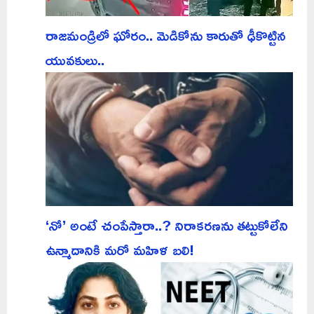
రాజమండ్రిలో ఘోరం.. మెడికోను కారుతో ఢీకొట్టిన
యువకులు..
‘నో’ అంటే చంపేస్తారా..? నిరాకరణను తట్టుకోలేని
ఉన్మాదానికి మరో మహిళ బలి!