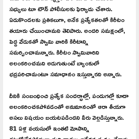
సభ్యులు టూ టౌన్ పోలీసులకు ఫిర్యాదు చేశారు.
ఏడుకొండలకు ప్రతికలుగా, అనేక ప్రత్యేకతలతో కిరీటం
తయారు చేయించామని తెలిపారు. అందరి సమక్షంలో,
పెద్ద వేడుకతో స్వామి వారికి కిరీటాన్ని
సమర్పించామన్నారు. కిరీటం స్వామివారిని
అలంకరించమని అడుగుతుంటే బ్యాంకులో
భద్రపరిచామంటూ సమాధానం ఇస్తున్నారని అన్నారు.
దీనికి సంబంధించి ప్రత్యేక సందర్భాల్లో, పండుగల్లో కూడా
అలంకరించకపోవడంతో అనుమానంతో ఆరా తీయగా
అసలు విషయం బయటపడిందని వీరు వెల్లడిస్తున్నారు.
81 ఏళ్ల వయసులో ఇంతటి మోసాన్ని
తట్టుకోలేకపోతున్నామని దాతలు ఆవేదన వ్యక్తం చేశారు.