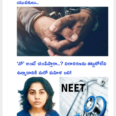
యువకులు..
‘నో’ అంటే చంపేస్తారా..? నిరాకరణను తట్టుకోలేని
ఉన్మాదానికి మరో మహిళ బలి!