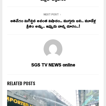
NEXT POST
అతివేగం మిగిల్చిన అనంత విషాదం.. ముగ్గురు బలి.. మూడేళ్ల
క్రితం అమ్మ.. ఇప్పుడు నాన్న దూరం..!
SGS TV NEWS online
RELATED POSTS