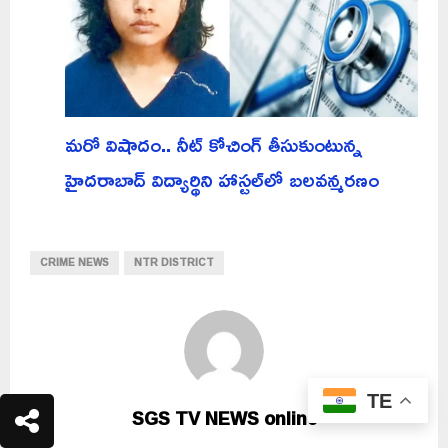
మరో విషాదం.. నీట్ కోచింగ్ తీసుకుంటున్న
హైదరాబాద్ విద్యార్థిని హాస్టల్‌లో బలవన్మరణం
CRIME NEWS
NTR DISTRICT
TE
SGS TV NEWS online