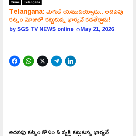
Crime
Telangana
Telangana: మెగుడే యముడయ్యాడు.. అదనపు
కట్నం మోజులో కట్టుకున్న భార్యనే కడతేర్చాడు!
by
SGS TV NEWS online
May 21, 2026
Facebook
WhatsApp
Twitter
Telegram
LinkedIn
అదనపు కట్నం కోసం ఓ వ్యక్తి కట్టుకున్న భార్యనే