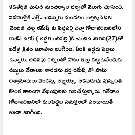
కడతేర్చిన ఘటన మంచిర్యాల జిల్లాలో వెలుగు చూసింది.
వివరాల్లోకి వెళ్తే.. చెన్నూరు మండలం ఎల్లక్కపేటకు
చెందిన చల్ల రమేష్ కు పెద్దపల్లి జిల్లా గోదావరిఖనిలోని
రాజీవ్ నగర్ ( అడ్డగుంటపల్లి )కి చెందిన శారద(27)తో
ఐదేళ్ల క్రితం వివాహం జరిగింది. వీరికి ఇద్దరు పిల్లలు
ఉన్నారు. అదనపు కట్నంతో పాటు ఇల్లు కట్టుకునేందుకు
డబ్బులు తేవాలని శారదను భర్త రమేష్ తో పాటు
అత్తామామలు వెంకమ్మ-అబ్బయ్య, ఆడపడుచు పుష్పలత
కొంత కాలంగా వేధింపులకు గురిచేస్తున్నారు. గతేడాది
గోదావరిఖనిలో కులపెద్దల సమక్షంలో పంచాయితీ
కూడా జరిగింది.