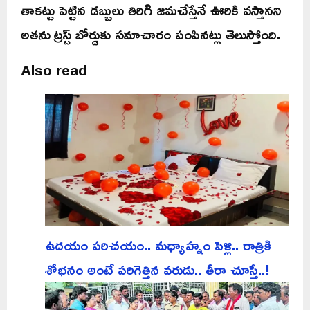
తాకట్టు పెట్టిన డబ్బులు తిరిగి జమచేస్తేనే ఊరికి వస్తానని
అతను ట్రస్ట్ బోర్డుకు సమాచారం పంపినట్లు తెలుస్తోంది.
Also read
ఉదయం పరిచయం.. మధ్యాహ్నం పెళ్లి.. రాత్రికి
శోభనం అంటే పరిగెత్తిన వరుడు.. తీరా చూస్తే..!