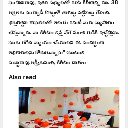
మోహనరావు, ఇతర సభ్యులతో కలిసి కిరీటాన్ని రూ. 38
లక్షలకు మార్వాడీ కొట్టులో తాకట్టు పెట్టినట్లు తేలింది.
భక్తులిచ్చిన కానుకలతో ఆలయ కమిటీ వారు వ్యాపారం
చేస్తున్నారు. నా కిరీటం ఇస్తే వేరే మంచి గుడికి ఇచ్చేస్తాను.
మాకు తగిన న్యాయం చేయాలని ఈ సందర్భంగా
అధికారులను కోరుతున్నాను”-మాటూరి
సుబ్బారావు,లక్ష్మీకుమారి, కిరీటం దాతలు
Also read