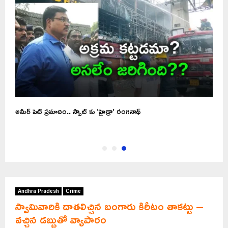
అమీర్ పెట్ ప్రమాదం.. స్పాట్ కు ‘హైడ్రా’ రంగనాథ్
Andhra Pradesh
Crime
స్వామివారికి దాతలిచ్చిన బంగారు కిరీటం తాకట్టు –
వచ్చిన డబ్బుతో వ్యాపారం