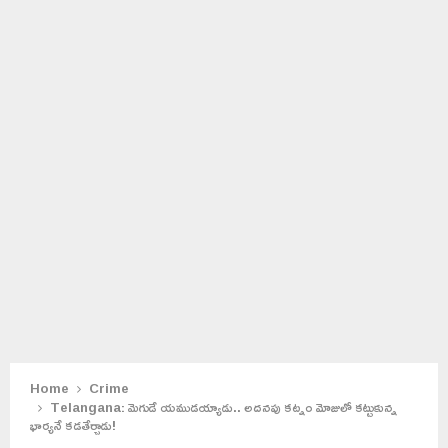
Home
Crime
Telangana: మెగుడే యముడయ్యాడు.. అదనపు కట్నం మోజులో కట్టుకున్న
భార్యనే కడతేర్చాడు!