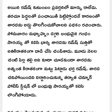
అయిన రమేష్ కుటుంబం ప్రవర్తనలో మార్పు రాలేదు.
తరచూ పెద్దలతో పంచాయితీ పెట్టిస్తోందనే కారణంతో
శారదను అడ్డు తొలగించుకోవాలని పథకం రచించారు.
సోమవారం మధ్యాహ్నం దగ్గరి బంధువైన గంధం
సారయ్య తో కలిసి భార్య శారదను రమేష్ సుత్తితో
అతికిరాతకంగా దాడి చేసి చంపేశాడు. మూడు నెలల
చంటి పిల్ల తల్లి అని కూడా చూడకుండా శారదను
అత్యంత కిరాతకంగా మట్టు పెట్టాడు భర్త రమేష్. శారద
చనిపోయిందని నిర్దారించుకున్న తర్వాత చెన్నూర్
పోలీస్ స్టేషన్ లో బంధువు సారయ్యతో కలిసి
లొంగిపోయాడు.