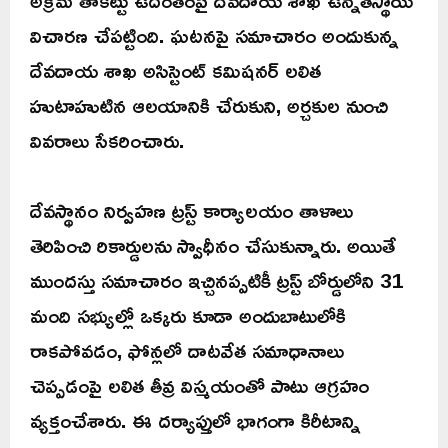
అక్రమ తాకట్టు ఉదంతంపై దేవదాయ శాఖ ఉన్నతస్థాయి
విచారణ చేపట్టింది. ఘటనపై సమాచారం అందుకున్న
దేవదాయ శాఖ అసిస్టెంట్ కమిషనర్ లలిత
హుటాహుటిన ఆలయానికి చేరుకుని, అర్చకుల నుంచి
వివరాలు సేకరించారు.
దేవస్థానం నిర్వహణ ట్రస్ట్ కార్యాలయం తాళాలు
తెరిపించి రికార్డులను స్వాధీనం చేసుకున్నారు. అయితే
ముందస్తు సమాచారం ఇచ్చినప్పటికీ ట్రస్ట్ బోర్డులోని 31
మంది సభ్యుల్లో ఒక్కరు కూడా అందుబాటులోకి
రాకపోవడం, ఫోన్లలో దాటవేత సమాధానాలు
చెప్పడంపై లలిత తీవ్ర విస్మయంతో పాటు ఆగ్రహం
వ్యక్తంచేశారు. ఈ దర్యాప్తులో భాగంగా కిరీటాన్ని