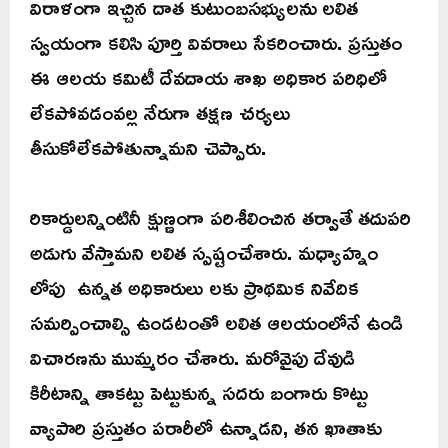
విరాళంగా ఇచ్చిన దాత కుటుంబసభ్యులను లలిత
స్వయంగా కలిసి పూర్తి వివరాలు సేకరించారు. ప్రస్తుతం
ఈ ఆలయ కమిటీ దేవదాయ శాఖ అధికార పరిధిలో
లేకపోవడంవల్ల నేరుగా తక్షణ చర్యలు
తీసుకోలేకపోతున్నామని చెప్పారు.
రికార్డులన్నింటినీ క్షుణ్ణంగా పరిశీలించిన తర్వాతే తదుపరి
అడుగు వేస్తామని లలిత స్పష్టంచేశారు. మధ్యాహ్నం
లోపు ఉన్నత అధికారులు లకు ప్రాథమిక నివేదిక
సమర్పించాల్సి ఉండటంతో లలిత ఆలయంలోనే ఉండి
విచారణను ముమ్మరం చేశారు. మరోవైపు దేవుడి
కిరీటాన్ని తాకట్టు పెట్టుకున్న సదరు బంగారు కొట్టు
వ్యాపారి ప్రస్తుతం పరారీలో ఉన్నాడని, తన ఖాతాకు