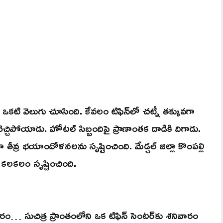
 వెలుగు చూసింది. కేవలం టిఫిన్‌లో చట్నీ తక్కువగా
చ్చిపోయాడు. హోటల్ సిబ్బందిపై ప్రాణాంతక దాడికి దిగాడు.
తీవ్ర భయాందోళనలను సృష్టించింది. మేడ్చల్ జిల్లా కొంపల్లి
ర కలకలం సృష్టించింది.
కారం… సుచిత్ర ప్రాంతంలోని ఒక టిఫిన్ సెంటర్‌కు శనివారం