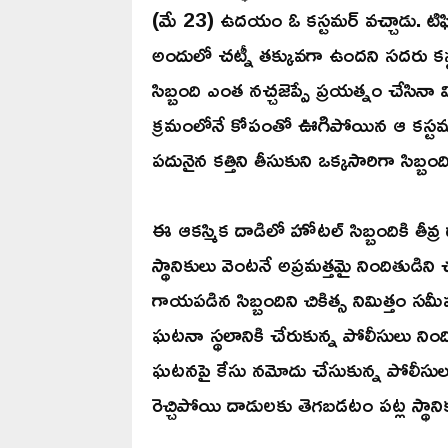
(మే 23) ఉదయం ఓ కస్టమర్ వచ్చాడు. టిఫిన్ 
అందులో చట్నీ తక్కువగా ఉందని సదరు కస్
సిబ్బంది ఎంత నచ్చజెప్పే ప్రయత్నం చేసినా
క్రమంలోనే కోపంతో ఊగిపోయిన ఆ కస్టమర
పదునైన కత్తిని తీసుకుని ఒక్కసారిగా సిబ్బం
ఈ ఆకస్మిక దాడిలో హోటల్ సిబ్బందికి తీవ్
స్థానికులు వెంటనే అప్రమత్తమై నిందితుడిని
గాయపడిన సిబ్బందిని చికిత్స నిమిత్తం స
ఘటనా స్థలానికి చేరుకున్న పోలీసులు నింద
ఘటనపై కేసు నమోదు చేసుకున్న పోలీసుల
రెచ్చిపోయి దాడులకు తెగబడటం పట్ల స్థానికులు 