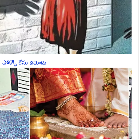
పై పోక్సో కేసు నమోదు