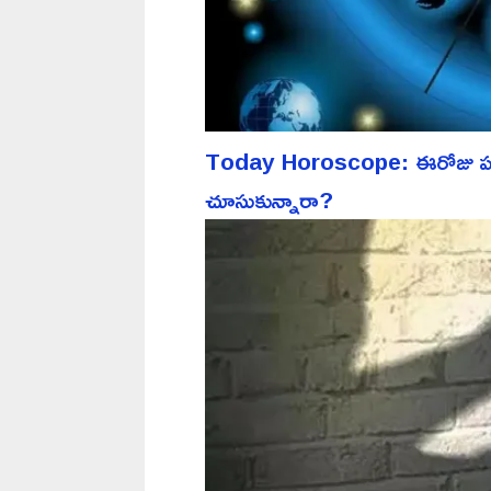
Today Horoscope: ఈరోజు పన్న
చూసుకున్నారా?