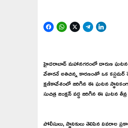
Facebook
WhatsApp
Twitter
Telegram
LinkedIn
హైదరాబాద్‌ మహానగరంలో దారుణ ఘటన ఒకటి
వేశారనే అతిచిన్న కారణంతో ఒక కస్టమర్ రె
క్షణికావేశంలో జరిగిన ఈ ఘటన స్థానికంగా 
సుచిత్ర జంక్షన్ వద్ద జరిగిన ఈ ఘటన తీవ్
పోలీసులు, స్థానికులు తెలిపిన వివరాల ప్ర