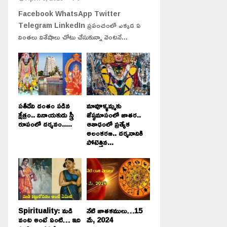
Facebook WhatsApp Twitter
Telegram LinkedIn ప్రపంచంలో ఎక్కడ ఏ
వింతలు విశేషాలు చోటు చేసుకున్నా వెంటనే...
సతీదేవి దంతం పడిన
మావూళ్ళమ్మకు
క్షేత్రం.. వినాయకుడు స్త్రీ
జేష్ఠమాసంలో జాతర..
రూపంలో దర్శనం.....
ఆశాఢంలో ప్రత్యేక
అలంకరణ.. దర్శనానికి
పోటెత్తిన...
Spirituality: మడి
నేటి జాతకములు…15
వంట అంటే ఏంటి… ఇది
మే, 2024