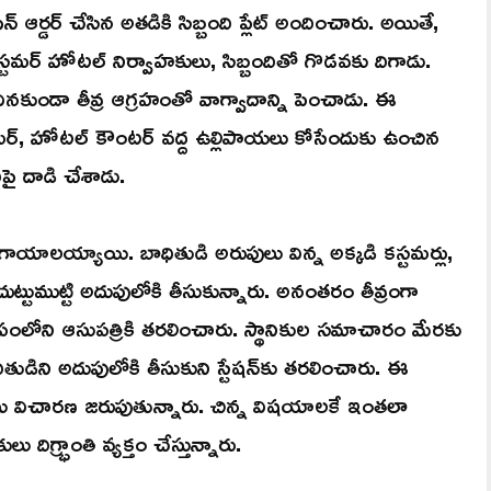
ఆర్డర్ చేసిన అతడికి సిబ్బంది ప్లేట్ అందించారు. అయితే,
టమర్ హోటల్ నిర్వాహకులు, సిబ్బందితో గొడవకు దిగాడు.
 వినకుండా తీవ్ర ఆగ్రహంతో వాగ్వాదాన్ని పెంచాడు. ఈ
్, హోటల్ కౌంటర్ వద్ద ఉల్లిపాయలు కోసేందుకు ఉంచిన
దిపై దాడి చేశాడు.
ర గాయాలయ్యాయి. బాధితుడి అరుపులు విన్న అక్కడి కస్టమర్లు,
 చుట్టుముట్టి అదుపులోకి తీసుకున్నారు. అనంతరం తీవ్రంగా
మీపంలోని ఆసుపత్రికి తరలించారు. స్థానికుల సమాచారం మేరకు
ితుడిని అదుపులోకి తీసుకుని స్టేషన్‌కు తరలించారు. ఈ
ు విచారణ జరుపుతున్నారు. చిన్న విషయాలకే ఇంతలా
దిగ్భ్రాంతి వ్యక్తం చేస్తున్నారు.