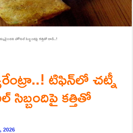
్కువైందని హోటల్ సిబ్బందిపై కత్తితో దాడి..!
్రా..! టిఫిన్‌లో చట్నీ
 సిబ్బందిపై కత్తితో
, 2026