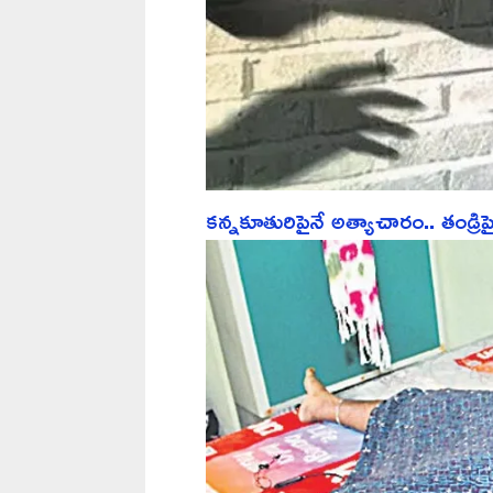
కన్నకూతురిపైనే అత్యాచారం.. తండ్రి