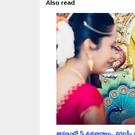
Also read
శ్రావణంలో 5 శుక్రవారాలు.. వరలక్ష్మీ 