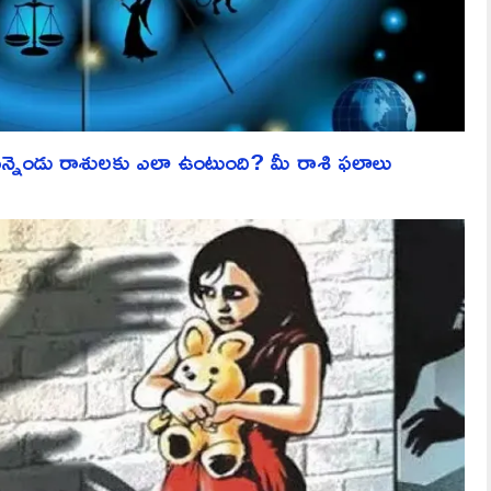
ెండు రాశులకు ఎలా ఉంటుంది? మీ రాశి ఫలాలు