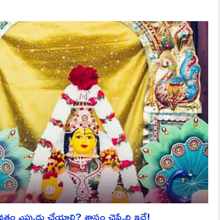
వ్రతం ఎప్పుడు చేయాలి? శాస్త్రం చెప్పేది ఇదే!