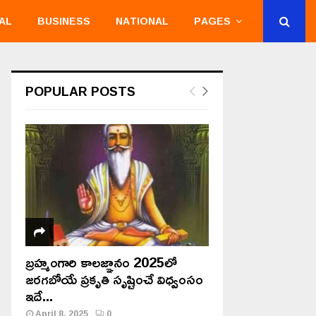
AL
BUSINESS
NATIONAL
PAGES
POPULAR POSTS
బ్రహ్మంగారి కాలజ్ఞానం 2025లో
జరగబోయే ప్రకృతి సృష్టించే విధ్వంసం
ఇదే...
April 8, 2025
0