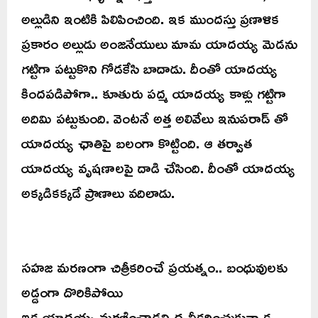
అల్లుడిని ఇంటికి పిలిపించింది. ఇక ముందస్తు ప్రణాళిక
ప్రకారం అల్లుడు అంజనేయులు మామ యాదయ్య మెడను
గట్టిగా పట్టుకొని గోడకేసి బాదాడు. దీంతో యాదయ్య
కిందపడిపోగా.. కూతురు పద్మ యాదయ్య కాళ్లు గట్టిగా
అదిమి పట్టుకుంది. వెంటనే అత్త అలివేలు ఇనుపరాడ్ తో
యాదయ్య ఛాతిపై బలంగా కొట్టింది. ఆ తర్వాత
యాదయ్య వృషణాలపై దాడి చేసింది. దీంతో యాదయ్య
అక్కడికక్కడే ప్రాణాలు వదిలాడు.
సహజ మరణంగా చిత్రీకరించే ప్రయత్నం.. బంధువులకు
అడ్డంగా దొరికిపోయి
ఇక యాదయ్య మరణించాడని ధృవీకరించుకున్నాక..