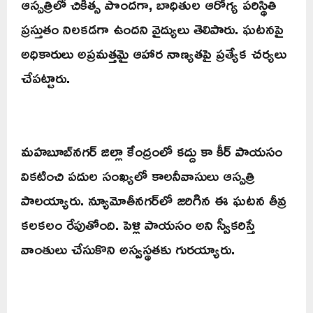
ఆస్పత్రిలో చికిత్స పొందగా, బాధితుల ఆరోగ్య పరిస్థితి
ప్రస్తుతం నిలకడగా ఉందని వైద్యులు తెలిపారు. ఘటనపై
అధికారులు అప్రమత్తమై ఆహార నాణ్యతపై ప్రత్యేక చర్యలు
చేపట్టారు.
మహబూబ్‌నగర్ జిల్లా కేంద్రంలో కద్దు కా కీర్ పాయసం
వికటించి పదుల సంఖ్యలో కాలనీవాసులు ఆస్పత్రి
పాలయ్యారు. న్యూమోతీనగర్‌లో జరిగిన ఈ ఘటన తీవ్ర
కలకలం రేపుతోంది. పెళ్లి పాయసం అని స్వీకరిస్తే
వాంతులు చేసుకొని అస్వస్థతకు గురయ్యారు.