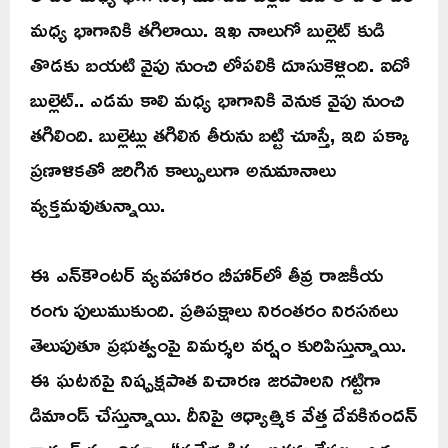
మధ్య భాగానికి తగిలాయి. ఇఖ నాలుగో బుల్లెట్ కుడి
తొడకు బయటి వైపు నుంచి లోపలికి దూసుకెళ్లింది. ఐదో
బుల్లెట్.. ఎడమ కాలి మధ్య భాగానికి వెనుక వైపు నుంచి
తగిలింది. బుల్లెట్లు తగిలిన తీరును బట్టి చూస్తే, ఇది పక్కా
ప్రణాళికతో జరిగిన కాల్పులుగా అనుమానాలు
వ్యక్తమవుతున్నాయి.
ఈ ఎన్‌కౌంటర్ వ్యవహారం బీహార్‌లో తీవ్ర రాజకీయ
రంగు పులుముకుంది. ప్రతిపక్షాలు నిరంతరం నిరసనలు
తెలుపుతూ ప్రభుత్వంపై విమర్శల వర్షం కురిపిస్తున్నాయి.
ఈ ఘటనపై నిష్పక్షపాత విచారణ జరపాలని గట్టిగా
డిమాండ్ చేస్తున్నాయి. దీనిపై ఆధ్యాత్మిక వేత్త దేవకినందన్