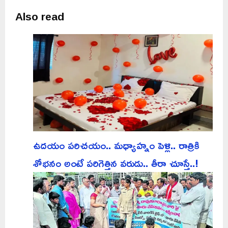
Also read
ఉదయం పరిచయం.. మధ్యాహ్నం పెళ్లి.. రాత్రికి
శోభనం అంటే పరిగెత్తిన వరుడు.. తీరా చూస్తే..!