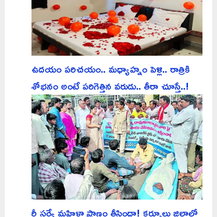
ఉదయం పరిచయం.. మధ్యాహ్నం పెళ్లి.. రాత్రికి
శోభనం అంటే పరిగెత్తిన వరుడు.. తీరా చూస్తే..!
రీ సర్వే మహిళా ప్రాణం తీసిందా! కర్నూలు జిల్లాలో