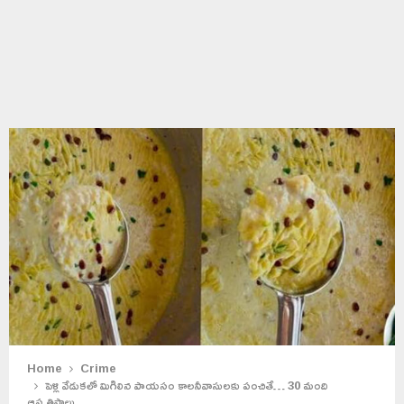
Home
Crime
పెళ్లి వేడుకలో మిగిలిన పాయసం కాలనీవాసులకు పంచితే… 30 మంది
ఆస్పత్రిపాలు