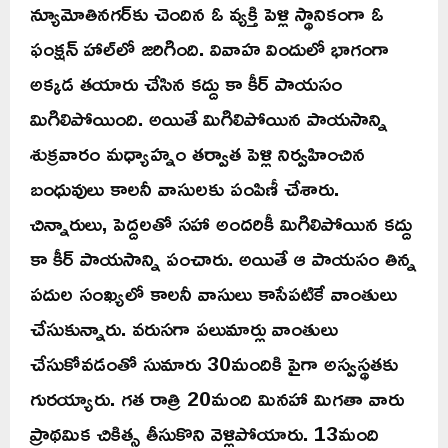
న్యూమోతినగర్‌కు చెందిన ఓ వ్యక్తి పెళ్లి స్థానికంగా ఓ
ఫంక్షన్ హాల్‌లో జరిగింది. వివాహ విందులో భాగంగా
అక్కడ తయారు చేసిన కద్దు కా కీర్ పాయసం
మిగిలిపోయింది. అయితే మిగిలిపోయిన పాయసాన్ని
శుక్రవారం మధ్యాహ్నం తర్వాత పెళ్లి నిర్వహించిన
బంధువులు కాలనీ వాసులకు పంపిణీ చేశారు.
చిన్నారులు, పెద్దలతో సహా అందరికీ మిగిలిపోయిన కద్దు
కా కీర్ పాయసాన్ని పంచారు. అయితే ఆ పాయసం తిన్న
పదుల సంఖ్యలో కాలనీ వాసులు కాసేపటికే వాంతులు
చేసుకున్నారు. వరుసగా పలుమార్లు వాంతులు
చేసుకోవడంతో సుమారు 30మందికి పైగా అస్వస్థతకు
గురయ్యారు. గత రాత్రి 20మంది మినహా మిగతా వారు
ప్రాథమిక చికిత్స తీసుకొని వెళ్లిపోయారు. 13మంది