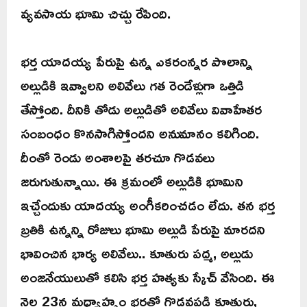
వ్యవసాయ భూమి చిచ్చు రేపింది.
భర్త యాదయ్య పేరుపై ఉన్న ఎకరంన్నర పొలాన్ని
అల్లుడికి ఇవ్వాలని అలివేలు గత రెండేళ్లుగా ఒత్తిడి
తేస్తోంది. దీనికి తోడు అల్లుడితో అలివేలు వివాహేతర
సంబంధం కొనసాగిస్తోందని అనుమానం కలిగింది.
దీంతో రెండు అంశాలపై తరచూ గొడవలు
జరుగుతున్నాయి. ఈ క్రమంలో అల్లుడికి భూమిని
ఇచ్చేందుకు యాదయ్య అంగీకరించడం లేదు. తన భర్త
బ్రతికి ఉన్నన్ని రోజులు భూమి అల్లుడి పేరుపై మారదని
భావించిన భార్య అలివేలు.. కూతురు పద్మ, అల్లుడు
అంజనేయులుతో కలిసి భర్త హత్యకు స్కేచ్ వేసింది. ఈ
నెల 23న మధ్యాహ్నం భర్తతో గొడవపడి కూతురు,