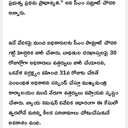
ప్రభుత్వ ప్రథమ ప్రాధాన్యత.” అని సీఎం సమ్రాట్ చౌదరి
అన్నారు.
ఇదే వేదికపై నుంచి అధికారులకు సీఎం సామ్రాట్ చౌదరి
గట్టి హెచ్చరిక జారీ చేశారు. బాధితుల దరఖాస్తులపై 30
రోజుల్లోగా అధికారులు ఉత్తర్వులు జారీ చేయాలని,
ఒకవేళ నిర్లక్ష్యం వహించి 31వ రోజుకు చేరితే
సంబంధిత అధికారిని సస్పెండ్ చేస్తూ ముఖ్యమంత్రి
కార్యాలయం నుండి నేరుగా ఉత్తర్వులు వస్తాయని స్పష్టం
చేశారు. న్యాయ కమిషన్ నివేదిక ఆధారంగా ఈ కేసులో
త్వరలోనే మరిన్ని కీలక పరిణామాలు చోటుచేసుకునే
అవకాశం ఉంది.