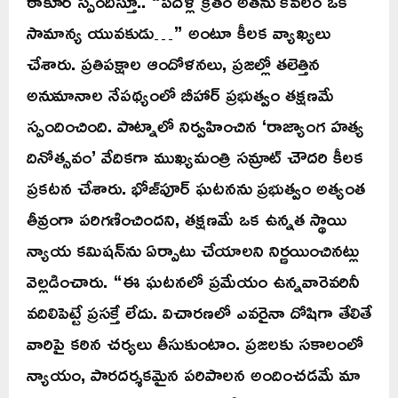
ఠాకూర్ స్పందిస్తూ.. “పదేళ్ల క్రితం అతను కేవలం ఒక
సామాన్య యువకుడు…” అంటూ కీలక వ్యాఖ్యలు
చేశారు. ప్రతిపక్షాల ఆందోళనలు, ప్రజల్లో తలెత్తిన
అనుమానాల నేపథ్యంలో బీహార్ ప్రభుత్వం తక్షణమే
స్పందించింది. పాట్నాలో నిర్వహించిన ‘రాజ్యాంగ హత్య
దినోత్సవం’ వేదికగా ముఖ్యమంత్రి సమ్రాట్ చౌదరి కీలక
ప్రకటన చేశారు. భోజ్‌పూర్ ఘటనను ప్రభుత్వం అత్యంత
తీవ్రంగా పరిగణించిందని, తక్షణమే ఒక ఉన్నత స్థాయి
న్యాయ కమిషన్‌ను ఏర్పాటు చేయాలని నిర్ణయించినట్లు
వెల్లడించారు. “ఈ ఘటనలో ప్రమేయం ఉన్నవారెవరినీ
వదిలిపెట్టే ప్రసక్తే లేదు. విచారణలో ఎవరైనా దోషిగా తేలితే
వారిపై కఠిన చర్యలు తీసుకుంటాం. ప్రజలకు సకాలంలో
న్యాయం, పారదర్శకమైన పరిపాలన అందించడమే మా