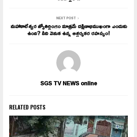
NEXT POST
మహాకాలేశ్వర జ్యోతిర్లింగం మాత్రమే దక్షిణాభిముఖంగా ఎందుకు
ఉంది? దీని వెనుక ఉన్న ఆశ్చర్యకర రహస్యం!
SGS TV NEWS online
RELATED POSTS