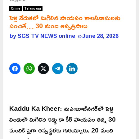
Crime
Telangana
పెళ్లి వేడుకలో మిగిలిన పాయసం కాలనీవాసులకు
పంచితే… 30 మంది ఆస్పత్రిపాలు
by
SGS TV NEWS online
June 28, 2026
Facebook
WhatsApp
Twitter
Telegram
LinkedIn
Kaddu Ka Kheer: మహబూబ్‌నగర్‌లో పెళ్లి
విందులో మిగిలిన కద్దు కా కీర్ పాయసం తిన్న 30
మందికి పైగా అస్వస్థతకు గురయ్యారు. 20 మంది