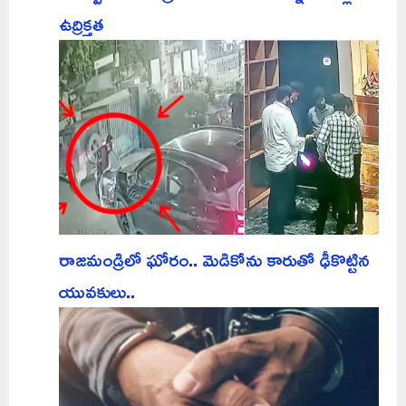
ఉద్రిక్తత
రాజమండ్రిలో ఘోరం.. మెడికోను కారుతో ఢీకొట్టిన
యువకులు..