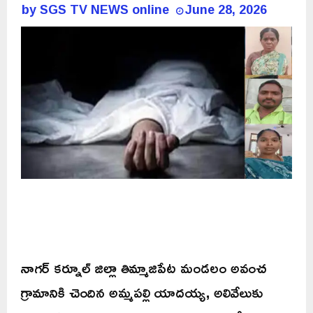
by
SGS TV NEWS online
June 28, 2026
నాగర్ కర్నూల్ జిల్లా తిమ్మాజిపేట మండలం అవంచ
గ్రామానికి చెందిన అమ్మపల్లి యాదయ్య, అలివేలుకు