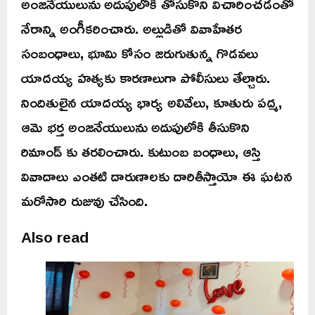
అంజనేయులును అదుపులోకి తోసుకొని విచారించడంతో
నేరాన్ని అంగీకరించారు. అల్లుడితో వివాహేతర
సంబంధాలు, భూమి కోసం జరుగుతున్న గొడవలు
యాదయ్య హత్యకు కారణాలుగా పోలీసులు తేల్చారు.
నిందితులైన యాదయ్య భార్య అలివేలు, కూతురు పద్మ,
ఆమె భర్త అంజనేయులును అదుపులోకి తీసుకొని
రిమాండ్ కు తరలించారు. కుటుంబ బంధాలు, ఆస్తి
వివాదాలు ఎంతటి దారుణాలకు దారితీస్తాయో ఈ ఘటన
మరోసారి రుజువు చేసింది.
Also read