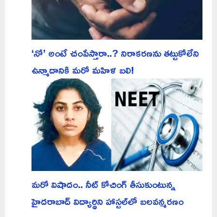
‘నో’ అంటే చంపేస్తారా..? నిరాకరణను తట్టుకోలేని
ఉన్మాదానికి మరో మహిళ బలి!
మరో విషాదం.. నీట్ కోచింగ్ తీసుకుంటున్న
హైదరాబాద్ విద్యార్థిని హాస్టల్‌లో బలవన్మరణం