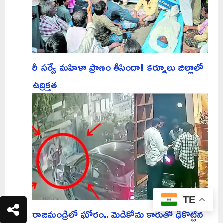
రీ సర్వే మహిళా ప్రాణం తీసిందా! కర్నూలు జిల్లాలో
ఉద్రిక్తత
TE
రాజమండ్రిలో ఘోరం.. మెడికోను కారుతో ఢీకొట్టిన