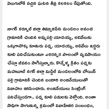
వెలుగులోకి వచ్చిన ఘటన తీవ్ర కలకలం రేపుతోంది.
నాగర్ కర్నూల్ జిల్లా తిమ్మాజిపేట మండలం అవంచ
గ్రామానికి చెందిన అమ్మపల్లి యాదయ్య, అలివేలుకు
ఒక్కగానొక్క కూతురు పద్మ. యాదయ్య, అలివేలు ఇద్దరు
కూలి పనిచేసుకుంటూ ఎకరన్నర పొలంలో వ్యవసాయం
చేస్తూ జీవనం సాగిస్తున్నారు. కొన్నేళ్ళ క్రితం పద్మకు
మహబూబ్ నగర్ జిల్లా మిడ్జిల్ మండలంలోని బోయిన్
పల్లి గ్రామానికి చెందిన బండారి అంజనేయులుతో
వివాహం జరిపించారు. అంజనేయులు సెంట్రింగ్
పనిచేస్తుండగా.. పద్మ కూలి పనులకు వెళ్తోంది. అంతా
సాఫిగా సాగుతున్న క్రమంలో వివాహేతర సంబంధం,