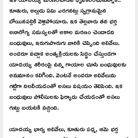
కూతురు, అల్లుడు ఏమి ఎరగనట్లు స్వగ్రామమైన
బోయినపల్లికి వెళ్లిపోయారు. ఇక తెల్లవారు తన భర్త
అనారోగ్య సమస్యలతో అకాల మరణం చెందాడని
బంధువులు, ఇరుగుపొరుగు వారికి చెప్పింది అలివేలు.
అందరూ వచ్చాక అంత్యక్రియలకు సిద్ధం చేస్తుండగా
యాదయ్య శరీరంపై ఉన్న గాయాల చూసి బంధువులకు
అనుమానం కలిగింది. వెంటనే అందరూ అలివేలును
గట్టిగా నిలదీయడంతో అసలు విషయం తెలిపింది. ఇక
బంధువులు పోలీసులకు ఫిర్యాదు చేయడంతో అసలు
గుట్టు బయటకి వచ్చింది.
యాదయ్య భార్య అలివేలు, కూతురు పద్మ, ఆమె భర్త