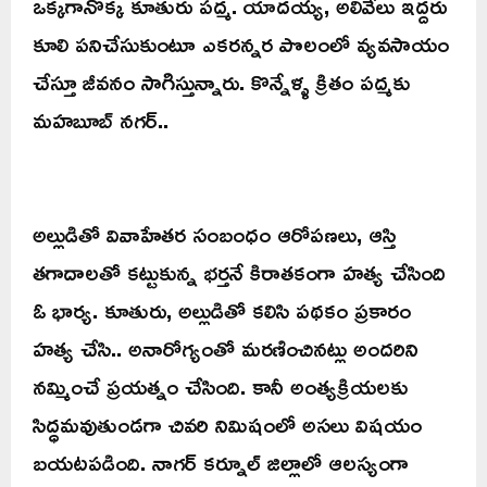
ఒక్కగానొక్క కూతురు పద్మ. యాదయ్య, అలివేలు ఇద్దరు
కూలి పనిచేసుకుంటూ ఎకరన్నర పొలంలో వ్యవసాయం
చేస్తూ జీవనం సాగిస్తున్నారు. కొన్నేళ్ళ క్రితం పద్మకు
మహబూబ్ నగర్..
అల్లుడితో వివాహేతర సంబంధం ఆరోపణలు, ఆస్తి
తగాదాలతో కట్టుకున్న భర్తనే కిరాతకంగా హత్య చేసింది
ఓ భార్య. కూతురు, అల్లుడితో కలిసి పథకం ప్రకారం
హత్య చేసి.. అనారోగ్యంతో మరణించినట్లు అందరిని
నమ్మించే ప్రయత్నం చేసింది. కానీ అంత్యక్రియలకు
సిద్ధమవుతుండగా చివరి నిమిషంలో అసలు విషయం
బయటపడింది. నాగర్ కర్నూల్ జిల్లాలో ఆలస్యంగా