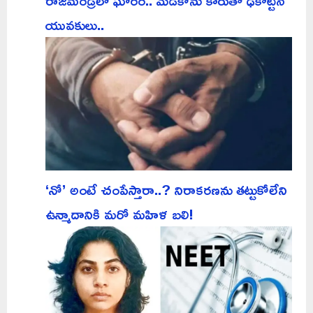
రాజమండ్రిలో ఘోరం.. మెడికోను కారుతో ఢీకొట్టిన
యువకులు..
‘నో’ అంటే చంపేస్తారా..? నిరాకరణను తట్టుకోలేని
ఉన్మాదానికి మరో మహిళ బలి!