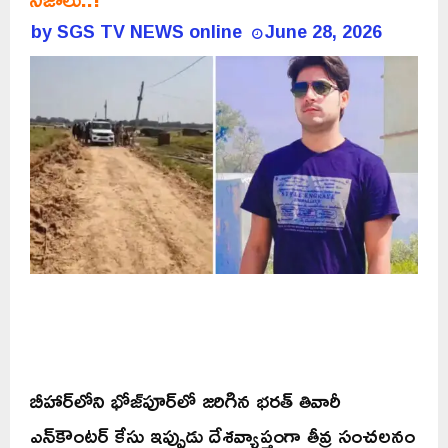
by
SGS TV NEWS online
June 28, 2026
బీహార్‌లోని భోజ్‌పూర్‌లో జరిగిన భరత్ తివారీ
ఎన్‌కౌంటర్ కేసు ఇప్పుడు దేశవ్యాప్తంగా తీవ్ర సంచలనం