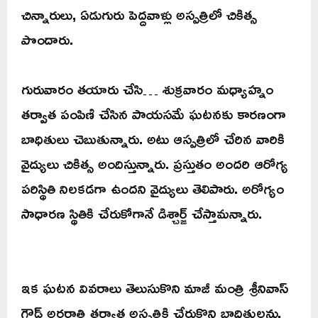
చిన్నారులు, ఏడుగురు పెద్దవాళ్లు అస్పత్రిలో చికిత్స
పొందారు.
గురువారం తయారు చేసి… శుక్రవారం మధ్యాహ్నం
తర్వాత పంపిణి చేసిన పాయసమే ఘటనకు కారణంగా
బాధితులు చెబుతున్నారు. అటు ఆస్పత్రిలో చేరిన వారికి
వైద్యులు చికిత్స అందిస్తున్నారు. ప్రస్తుతం అందరి ఆరోగ్య
పరిస్థితి నిలకడగా ఉందని వైద్యులు తెలిపారు. అరోగ్యం
సాధారణ స్థితికి చేరుకోగానే డిశ్చార్జ్ చేస్తామన్నారు.
ఇక ఘటన వివరాలు తెలుసుకొని మాజీ మంత్రి శ్రీనివాస్
గౌడ్ అర్ధరాత్రి తర్వాత అస్పత్రికి చేరుకొని బాధితులను,