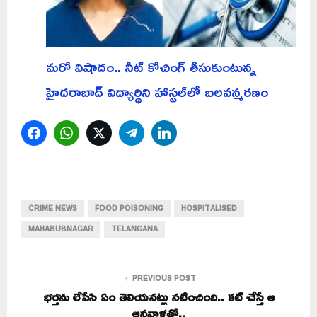
మరో విషాదం.. నీట్ కోచింగ్ తీసుకుంటున్న
హైదరాబాద్ విద్యార్థిని హాస్టల్‌లో బలవన్మరణం
Facebook
WhatsApp
Twitter
Telegram
LinkedIn
CRIME NEWS
FOOD POISONING
HOSPITALISED
MAHABUBNAGAR
TELANGANA
PREVIOUS POST
భర్తను లేపేసి ఏం తెలియనట్లు నటించింది.. కట్‌ చేస్తే ఆ
ఆనవాళ్లతో..