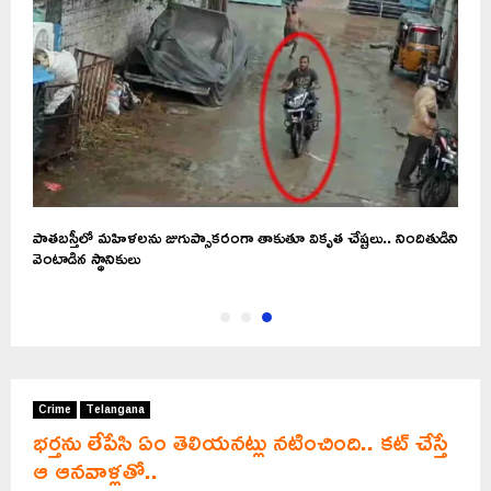
పాతబస్తీలో మహిళలను జుగుప్సాకరంగా తాకుతూ వికృత చేష్టలు.. నిందితుడిని
వెంటాడిన స్థానికులు
Crime
Telangana
భర్తను లేపేసి ఏం తెలియనట్లు నటించింది.. కట్‌ చేస్తే
ఆ ఆనవాళ్లతో..