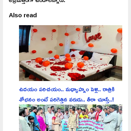
Also read
ఉదయం పరిచయం.. మధ్యాహ్నం పెళ్లి.. రాత్రికి
శోభనం అంటే పరిగెత్తిన వరుడు.. తీరా చూస్తే..!