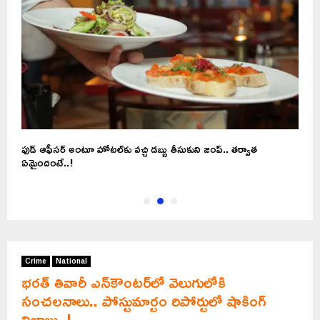
ఫుడ్ ఆఫీసర్ అంటూ హోటల్‌కు వచ్చి డబ్బు తీసుకుని జంప్.. తర్వాత
మ
ఏమైందంటే..!
Crime
National
భరత్ తివారీ ఎన్‌కౌంటర్‌‌లో వెలుగులోకి
సంచలనాలు.. పోస్టుమార్టం రిపోర్టులో షాకింగ్
నిజాలు..!