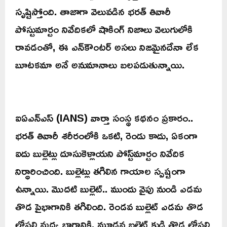
సృష్టిస్తోంది. తాజాగా వెలువడిన భరత్ తివారీ
పోస్టుమార్టం నివేదికలో షాకింగ్ నిజాలు వెలుగులోకి
రావడంతో, ఈ ఎన్‌కౌంటర్ అసలు నిజమైనదేనా లేక
బూటకమా అనే అనుమానాలు బలపడుతున్నాయి.
ఐఏఎన్ఎస్ (IANS) వార్తా సంస్థ కథనం ప్రకారం..
భరత్ తివారీ శరీరంలోకి ఒకటి, రెండు కాదు, ఏకంగా
ఐదు బుల్లెట్లు దూసుకెళ్లాయని పోస్ట్‌మార్టం నివేదిక
నిర్ధారించింది. బుల్లెట్లు తగిలిన గాయాల స్పష్టంగా
ఉన్నాయి. మొదటి బుల్లెట్.. ముందు వైపు నుండి ఎడమ
తొడ పైభాగానికి తగిలింది. రెండవ బుల్లెట్ ఎడమ తొడ
లోపలి మధ్య భాగానికి, మూడవ బల్లెట్ కుడి తొడ లోపలి