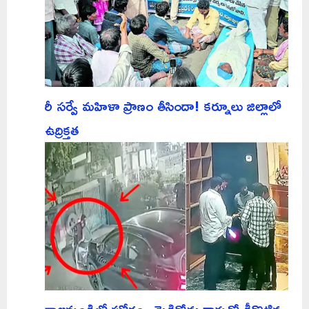
రీ సర్వే మహిళా ప్రాణం తీసిందా! కర్నూలు జిల్లాలో
ఉద్రిక్తత