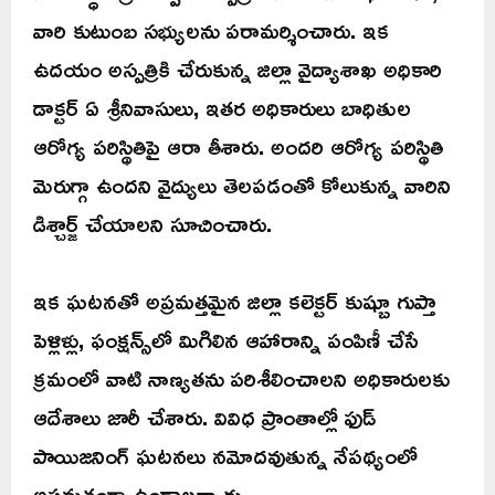
వారి కుటుంబ సభ్యులను పరామర్శించారు. ఇక
ఉదయం అస్పత్రికి చేరుకున్న జిల్లా వైద్యాశాఖ అధికారి
డాక్టర్ ఏ శ్రీనివాసులు, ఇతర అధికారులు బాధితుల
ఆరోగ్య పరిస్థితిపై ఆరా తీశారు. అందరి ఆరోగ్య పరిస్థితి
మెరుగ్గా ఉందని వైద్యులు తెలపడంతో కోలుకున్న వారిని
డిశ్చార్జ్ చేయాలని సూచించారు.
ఇక ఘటనతో అప్రమత్తమైన జిల్లా కలెక్టర్ కుష్బూ గుప్తా
పెళ్లిళ్లు, ఫంక్షన్స్‌లో మిగిలిన ఆహారాన్ని పంపిణీ చేసే
క్రమంలో వాటి నాణ్యతను పరిశీలించాలని అధికారులకు
ఆదేశాలు జారీ చేశారు. వివిధ ప్రాంతాల్లో ఫుడ్
పాయిజనింగ్ ఘటనలు నమోదవుతున్న నేపథ్యంలో
అప్రమత్తంగా ఉండాలన్నారు.