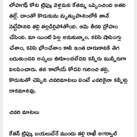
లోహగఢ్ కోట ట్రిప్కు వెళ్లమని కేతన్ను ఒప్పించింది అతని
తల్లే. దాంతో కొడుకును మృత్యుపాశంలోకి తానే
నెట్టేసానని తల్లి తల్లడిల్లిపోతోంది. ఆమె తీరని ద్రోహం
చేసింది. మా యింటి పిల్ల అనుకున్నాం. కలిసి షాపింగ్లు
చేశాం, కలిసి భోంచేశాం కానీ ఇంత దారుణానికి తెగ
బడుతుందని అస్సలు ఊహించలేదని కన్నీరు మున్నీరుగా
విలపించారు. తన కాబోయే కోడలి గురించి తల్లి,
కొడుకుతో చెప్పిన చివరిమాటలు వింటే ఎవరికైనా కన్నీళ్లు
రాకమానవు.
చివరి మాటలు
కేతన్ ట్రిప్కు బయలుదేరే ముందు తల్లి రాఖీ అగర్వాల్