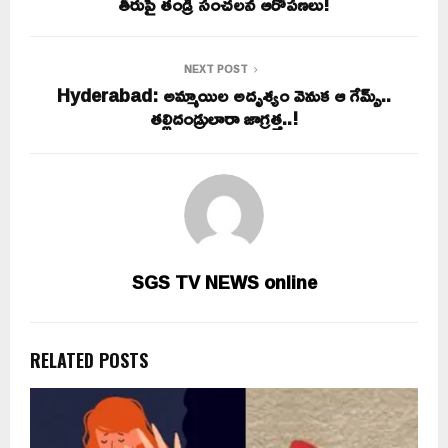
తీరుపై తండ్రి సంచలన ఆరోపణలు!
NEXT POST
Hyderabad: అమ్మాయిల అదృశ్యం వెనుక ఆ గేమ్స్‌‌..
తల్లిదండ్రులారా జాగ్రత్త..!
SGS TV NEWS online
RELATED POSTS