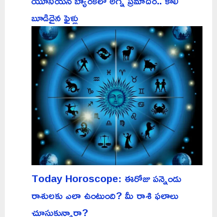
యూనియన్ బ్యాంక్‌లో అగ్ని ప్రమాదం.. కాలి
బూడిదైన ఫైళ్లు
Today Horoscope: ఈరోజు పన్నెండు
రాశులకు ఎలా ఉంటుంది? మీ రాశి ఫలాలు
చూసుకున్నారా?