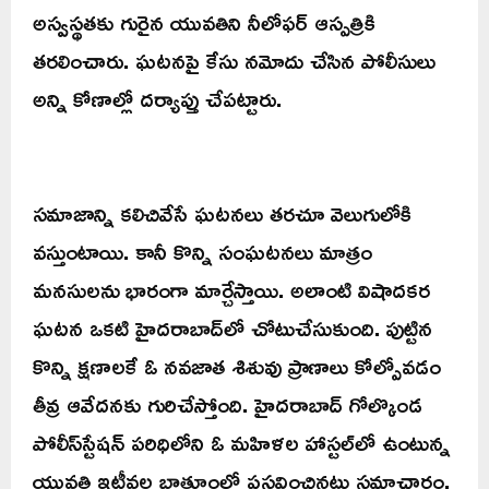
అస్వస్థతకు గురైన యువతిని నీలోఫర్‌ ఆస్పత్రికి
తరలించారు. ఘటనపై కేసు నమోదు చేసిన పోలీసులు
అన్ని కోణాల్లో దర్యాప్తు చేపట్టారు.
సమాజాన్ని కలిచివేసే ఘటనలు తరచూ వెలుగులోకి
వస్తుంటాయి. కానీ కొన్ని సంఘటనలు మాత్రం
మనసులను భారంగా మార్చేస్తాయి. అలాంటి విషాదకర
ఘటన ఒకటి హైదరాబాద్‌లో చోటుచేసుకుంది. పుట్టిన
కొన్ని క్షణాలకే ఓ నవజాత శిశువు ప్రాణాలు కోల్పోవడం
తీవ్ర ఆవేదనకు గురిచేస్తోంది. హైదరాబాద్‌ గోల్కొండ
పోలీస్‌స్టేషన్‌ పరిధిలోని ఓ మహిళల హాస్టల్‌లో ఉంటున్న
యువతి ఇటీవల బాత్రూంలో ప్రసవించినట్లు సమాచారం.