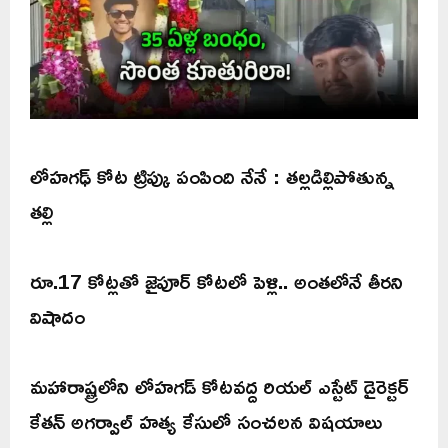
లోహగఢ్ కోట ట్రిప్కు పంపింది నేనే : తల్లడిల్లిపోతున్న
తల్లి
రూ.17 కోట్లతో జైపూర్ కోటలో పెళ్లి.. అంతలోనే తీరని
విషాదం
మహారాష్ట్రలోని లోహగడ్ కోటవద్ద రియల్ ఎస్టేట్ డైరెక్టర్
కేతన్ అగర్వాల్ హత్య కేసులో సంచలన విషయాలు