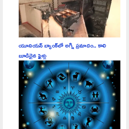
యూనియన్ బ్యాంక్‌లో అగ్ని ప్రమాదం.. కాలి
బూడిదైన ఫైళ్లు