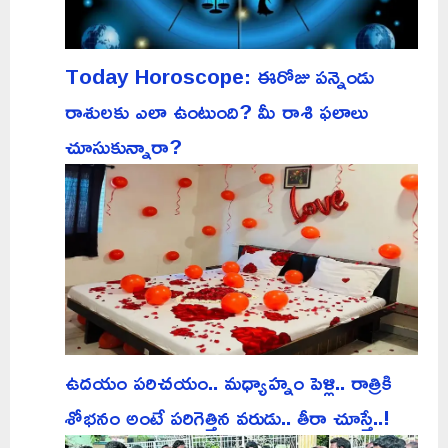
Today Horoscope: ఈరోజు పన్నెండు
రాశులకు ఎలా ఉంటుంది? మీ రాశి ఫలాలు
చూసుకున్నారా?
ఉదయం పరిచయం.. మధ్యాహ్నం పెళ్లి.. రాత్రికి
శోభనం అంటే పరిగెత్తిన వరుడు.. తీరా చూస్తే..!