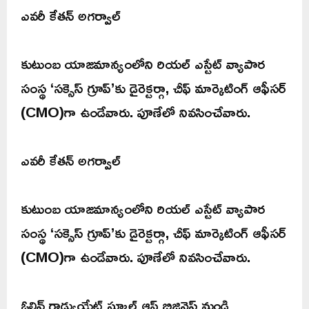
ఎవరీ కేతన్ అగర్వాల్
కుటుంబ యాజమాన్యంలోని రియల్ ఎస్టేట్ వ్యాపార
సంస్థ ‘సక్సెస్ గ్రూప్’కు డైరెక్టర్గా, చీఫ్ మార్కెటింగ్ ఆఫీసర్
(CMO)గా ఉండేవారు. పూణేలో నివసించేవారు.
ఎవరీ కేతన్ అగర్వాల్
కుటుంబ యాజమాన్యంలోని రియల్ ఎస్టేట్ వ్యాపార
సంస్థ ‘సక్సెస్ గ్రూప్’కు డైరెక్టర్గా, చీఫ్ మార్కెటింగ్ ఆఫీసర్
(CMO)గా ఉండేవారు. పూణేలో నివసించేవారు.
ఓలిన్ గ్రాడ్యుయేట్ స్కూల్ ఆఫ్ బిజినెస్ నుండి