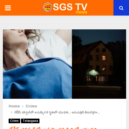
PRIMARY
MENU
Home
Crime
లేడీస్ హాస్టల్‌లో అపస్మారక స్థితిలో యువతి.. ఆసుపత్రికి తీసుకెళ్లగా..
Crime
Telangana