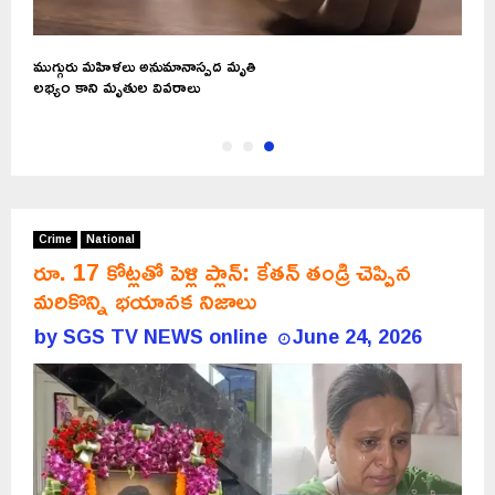
ముగ్గురు మహిళలు అనుమానాస్పద మృతి
లభ్యం కాని మృతుల వివరాలు
Crime
National
రూ. 17 కోట్లతో పెళ్లి ప్లాన్: కేతన్ తండ్రి చెప్పిన
మరికొన్ని భయానక నిజాలు
by
SGS TV NEWS online
June 24, 2026