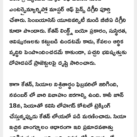
ఎంటర్ప్రైన్యూర్షిప్లో మాస్టర్ ఆఫ్ సైన్స్ డిగ్రీని పూర్తి
చేశారు. సింబయాసిస్ యూనివర్సిటీ నుండి బీబీఏ డిగ్రీని
కూడా పొందారు. కేతన్ లింక్డ్న్ బయో ప్రకారం, సుస్థిరత,
ఆవిష్కరణలకు కట్టుబడి ఉండటమే కాదు, కేవలం ఆర్థిక
వృద్ధిని పెంపొందించడమే కాకుండా, పచ్చని భవిష్యత్తుకు
దోహదపడే ప్రాజెక్టులపై దృష్టి సారించారు.
కాగా కేతన్, సియాల నిశ్చితార్థం ఫిబ్రవరిలో జరిగింది,
నవంబర్ లో వారి వివాహం జరగాల్సి ఉంది. కానీ జూన్
18న, సియాతో కలిసి లోహగడ్ కోటలో ట్రెక్కింగ్
చేస్తున్నప్పుడు కేతన్ లోయలో పడి మరణించాడు. సియా
ఇచ్చిన వాంగ్మూలం ఆధారంగా ఇది ప్రమాదవశాత్తు