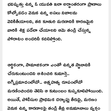
భవిష్యత్తు ఉన్న ఓ యువతి ఇలా అర్ధాంతరంగా ప్రాణాలు
కోల్పోవడం వెనుక ఉన్న అసలు నిజాలను
వెలికితీయాలని, తన కూతురి మరణానికి కారణమైన
వారికి శిక్ష పడేలా చేయాలని ఆమె తండ్రి చేస్తున్న
పోరాటం అందరినీ కదిలిస్తోంది.
ఆర్థికంగా, సామాజికంగా ఎంతో ఉన్నత స్థానానికి
చేరుకుంటుందని ఆశించిన కుమార్తె..
అగ్నిప్రమాదంలోనో.. ఆత్మహత్య రూపంలోనో
మరణించిందని తెలిసి ఆ కుటుంబం కుప్పకూలిపోయింది.
అయితే, పోలీసుల ప్రాథమిక దర్యాప్తు తీరుపై, మరణం
వెనుక ఉన్న కారణాలపై తండ్రి తీవ్ర అనుమానాలు వ్యక్తం