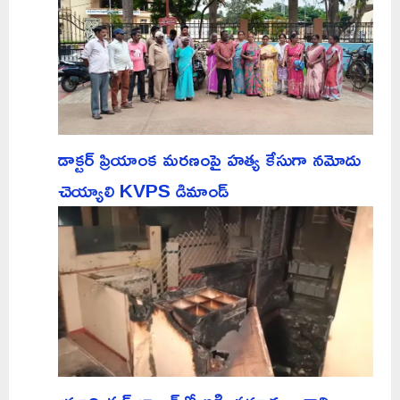
డాక్టర్ ప్రియాంక మరణంపై హత్య కేసుగా నమోదు
చెయ్యాలి KVPS డిమాండ్