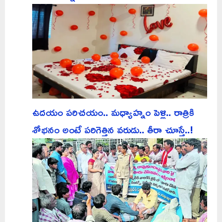
ఉదయం పరిచయం.. మధ్యాహ్నం పెళ్లి.. రాత్రికి
శోభనం అంటే పరిగెత్తిన వరుడు.. తీరా చూస్తే..!