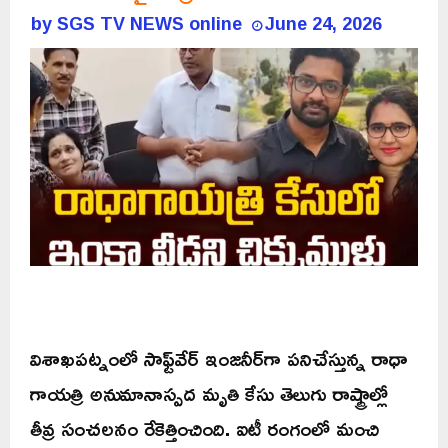
by
SGS TV NEWS online
June 24, 2026
విశాఖపట్నంలో సాఫ్ట్‌వేర్ ఇంజనీర్‌గా పనిచేస్తున్న రాధా
గాయత్రి అనుమానాస్పద మృతి కేసు తెలుగు రాష్ట్రాల్లో
తీవ్ర సంచలనం రేకెత్తించింది. ఐటీ రంగంలో మంచి