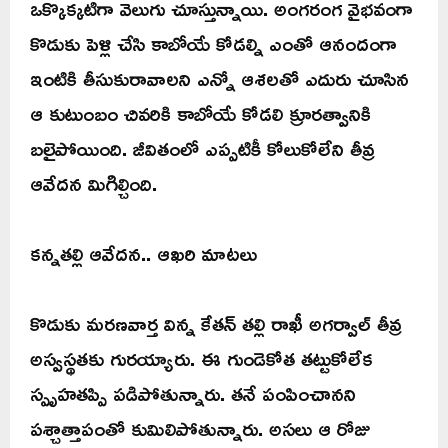
ఒక్కొక్కటిగా వెలుగు చూస్తున్నాయి. అంగరంగ వైభవంగా
కొడుకు పెళ్లి చేసి కాబోయే కోడల్ని ఎంతో ఆనందంగా
ఇంటికి తీసుకురావాలని ఎన్నో ఆశలతో ఎదురు చూసిన
ఆ కుటుంబం చివరికి కాబోయే కోడలి క్రూరత్వానికి
బలైపోయింది. జీవితంలో ఎప్పటికీ కోలుకోలేని తీవ్ర
ఆవేదన మిగిల్చింది.
కన్నతల్లి ఆవేదన.. ఆఖరి మాటలు
కొడుకు మరణవార్త విన్న కేతన్ తల్లి రాఖీ అగర్వాల్ తీవ్ర
అస్వస్థతకు గురయ్యారు. ఈ గుండెకోత తట్టుకోలేక
స్పృహతప్పి పడిపోతున్నారు. తనే పంపించానని
పశ్చాత్తాపంతో కుమిలిపోతున్నారు. అసలు ఆ రోజు