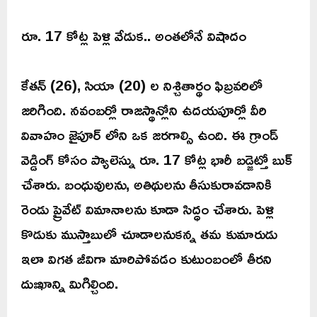
రూ. 17 కోట్ల పెళ్లి వేడుక.. అంతలోనే విషాదం
కేతన్ (26), సియా (20) ల నిశ్చితార్థం ఫిబ్రవరిలో
జరిగింది. నవంబర్లో రాజస్థాన్లోని ఉదయపూర్లో వీరి
వివాహం జైపూర్ లోని ఒక జరగాల్సి ఉంది. ఈ గ్రాండ్
వెడ్డింగ్ కోసం ప్యాలెస్ను రూ. 17 కోట్ల భారీ బడ్జెట్తో బుక్
చేశారు. బంధువులను, అతిథులను తీసుకురావడానికి
రెండు ప్రైవేట్ విమానాలను కూడా సిద్ధం చేశారు. పెళ్లి
కొడుకు ముస్తాబులో చూడాలనుకన్న తమ కుమారుడు
ఇలా విగత జీవిగా మారిపోవడం కుటుంబంలో తీరని
దుఃఖాన్ని మిగిల్చింది.