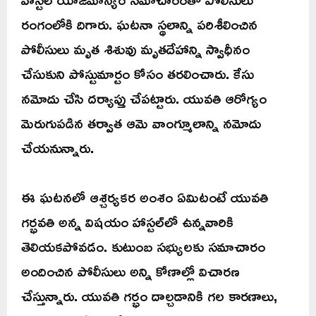
రంగంలోకి దిగారు. ఘటనా స్థలాన్ని పరిశీలించిన
పోలీసులు మృత శిశువు మృతదేహాన్ని స్వాధీనం
చేసుకుని పోస్టుమార్టం కోసం తరలించారు. కేసు
నమోదు చేసి దర్యాప్తు చేపట్టారు. యువతి ఆరోగ్యం
మెరుగుపడిన తర్వాత ఆమె వాంగ్మూలాన్ని నమోదు
చేయనున్నారు.
ఈ ఘటనలో ఆశ్చర్యకర అంశం ఏమిటంటే యువతి
గర్భవతి అన్న విషయం హాస్టల్‌లో ఉన్నవారికి
తెలియకపోవడం. కుటుంబ సభ్యులకు సమాచారం
అందించిన పోలీసులు అన్ని కోణాల్లో విచారణ
చేస్తున్నారు. యువతి గర్భం దాల్చడానికి గల కారణాలు,