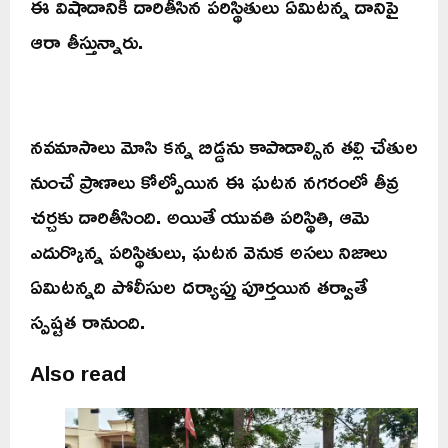
ఈ విషాదానికి దారితీసిన పరిస్థితులు ఏమిటన్న దానిపై
ఆరా తీస్తున్నారు.
నవమాసాలు మోసి కన్న బిడ్డను కాపాడాల్సిన తల్లి చేతుల
నుంచే ప్రాణాలు కోల్పోయిన ఈ ఘటన నగరంలో తీవ్ర
చర్చకు దారితీసింది. అయితే యువతి పరిస్థితి, ఆమె
ఎదుర్కొన్న పరిస్థితులు, ఘటన వెనుక అసలు నిజాలు
ఏమిటన్నది పోలీసుల దర్యాప్తు పూర్తయిన తర్వాతే
స్పష్టత రానుంది.
Also read