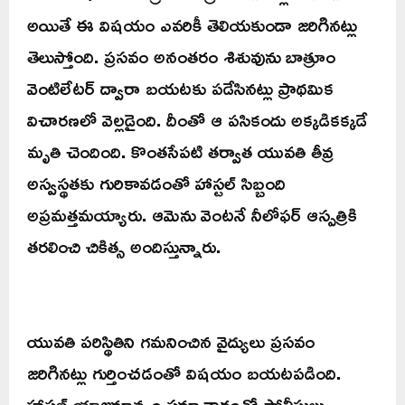
అయితే ఈ విషయం ఎవరికీ తెలియకుండా జరిగినట్లు
తెలుస్తోంది. ప్రసవం అనంతరం శిశువును బాత్రూం
వెంటిలేటర్‌ ద్వారా బయటకు పడేసినట్లు ప్రాథమిక
విచారణలో వెల్లడైంది. దీంతో ఆ పసికందు అక్కడికక్కడే
మృతి చెందింది. కొంతసేపటి తర్వాత యువతి తీవ్ర
అస్వస్థతకు గురికావడంతో హాస్టల్‌ సిబ్బంది
అప్రమత్తమయ్యారు. ఆమెను వెంటనే నీలోఫర్‌ ఆస్పత్రికి
తరలించి చికిత్స అందిస్తున్నారు.
యువతి పరిస్థితిని గమనించిన వైద్యులు ప్రసవం
జరిగినట్లు గుర్తించడంతో విషయం బయటపడింది.
హాస్టల్‌ యాజమాన్యం సమాచారంతో పోలీసులు