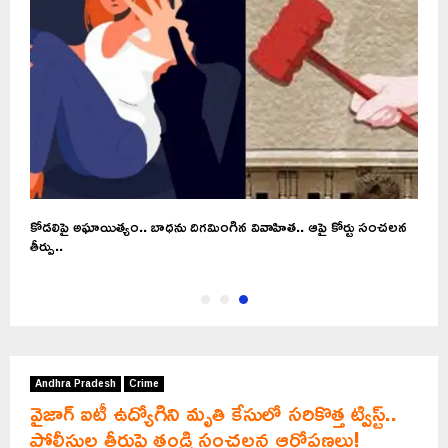
కోడలిపై అఘాయిత్యం.. బాధను దిగమింగిన వివాహిత.. ఆపై కోర్టు సంచలన
తీర్పు..
Andhra Pradesh
Crime
వైజాగ్ ఐటీ ఉద్యోగిని మృతి కేసులో సరికొత్త ట్విస్ట్..
పోలీసుల తీరుపై తండ్రి సంచలన ఆరోపణలు!