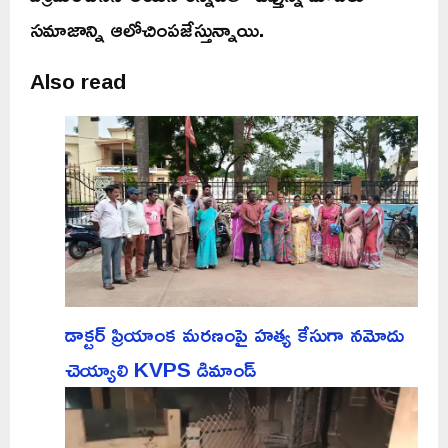
సమాజాన్ని ఆలోచింపజేస్తున్నాయి.
Also read
డాక్టర్ ప్రియాంక మరణంపై హత్య కేసుగా నమోదు
చెయ్యాలి KVPS డిమాండ్