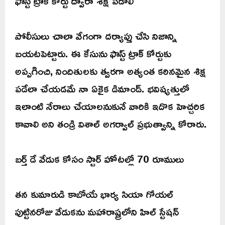
ఫాస్ట్ ట్రాక్ కోర్టు ద్వారా శిక్ష పడాలి
పోలీసులు చాలా వేగంగా దర్యాప్తు చేసి నిజాన్ని
బయటపెట్టారు. ఈ కేసును ఫాస్ట్ ట్రాక్ కోర్టుకు
అప్పగించి, నిందితులకు త్వరగా అత్యంత కఠినమైన శిక్ష
పడేలా చేయడమే నా ఏకైక డిమాండ్. భవిష్యత్తులో
ఇలాంటి నేరాలు చేయాలనుకునే వారికి ఇదొక హెచ్చరిక
కావాలి అని తండ్రి విశాల్ అగర్వాల్ ప్రభుత్వాన్ని కోరారు.
బర్త్ డే వేడుక కోసం స్టార్ హోటల్లో 70 రూములు
తన కుమారుడి కాబోయే భార్య సియా గోయల్
పుట్టినరోజు వేడుకను మహారాష్ట్రలోని హిల్ స్టేషన్