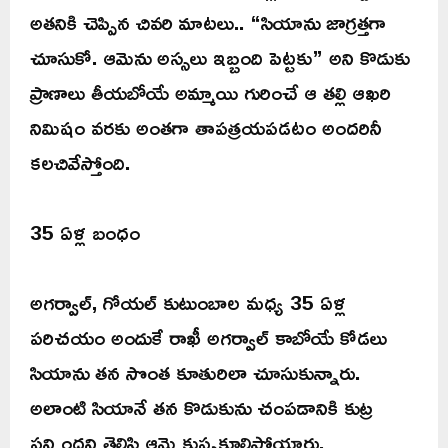
అతనికి చెప్పిన చివరి మాటలు.. “సియాను జాగ్రత్తగా
చూసుకో. ఆమెను అస్సలు ఇబ్బంది పెట్టకు” అని కొడుకు
ప్రాణాలు తీయబోయే అమ్మాయి గురించే ఆ తల్లి ఆఖరి
నిమిషం వరకు అంతగా తాపత్రయపడటం అందరినీ
కలచివేస్తోంది.
35 ఏళ్ల బంధం
అగర్వాల్, గోయల్ కుటుంబాల మధ్య 35 ఏళ్ల
పరిచయం అందుకే రాఖీ అగర్వాల్ కాబోయే కోడలు
సియాను తన సొంత కూతురిలా చూసుకున్నారు.
అలాంటి సియానే తన కొడుకును చంపడానికి కుట్ర
పన్నిందని తెలిసి ఆమె కుప్పకూలిపోయారు.