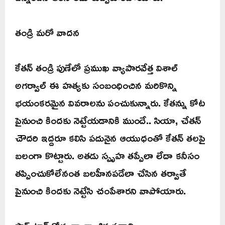
తండ్రి మరో వాదన
కేతన్ తండ్రి పుణేలో ప్రముఖ వ్యాపారవేత్త విశాల్
అగర్వాల్ ఈ హత్యకు సంబంధించిన మరికొన్ని
భయంకరమైన వివరాలను పంచుకున్నారు. కేతన్ను కోట
పైనుంచి కిందకు నెట్టేయడానికి ముందే.. సియా, చేతన్
చౌదరి ఇద్దరూ కలిసి పదునైన ఆయుధంతో కేతన్ తలపై
బలంగా కొట్టారు. అతడు స్పృహ తప్పేలా లేదా కనీసం
తప్పించుకోలేనంత బలహీనపడేలా చేసిన తర్వాతే
పైనుంచి కిందకు నెట్టేసి చంపేశారని వాపోయారు.