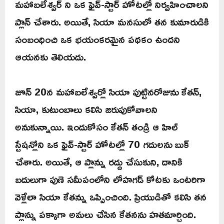
మహాబలేశ్వర్ ని ఒక ఫైవ్-స్టార్ హోటల్లో నిర్వహించాలని
ప్లాన్ చేశారు. అయితే, సియా మనసులో తన కుమారుడికి
సంబంధించి ఒక భయంకరమైన పథకం ఉందని
ఆయనకు తెలియదు.
జూన్ 20న మహాబలేశ్వర్లో సియా పుట్టినరోజును కేతన్,
సియా, కుటుంబాలు కలిసి జరుపుకోవాలని
అనుకున్నాయి. ఇందుకోసం కేతన్ తండ్రి ఆ హిల్
స్టేషన్లోని ఒక ఫైవ్-స్టార్ హోటల్లో 70 గదులను బుక్
చేశారు. అయితే, ఆ ప్లాన్ను రద్దు చేసుకుని, దానికి
బదులుగా పుణె సమీపంలోని లోహగడ్ కోటకు ఒంటరిగా
వెళ్లేలా సియా కేతన్ను ఒప్పించింది. ప్రియుడితో కలిసి తన
ప్లాన్ను పక్కాగా అమలు చేసిన కేతనను హతమార్చింది.