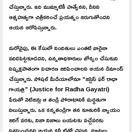
చేస్తున్నారు. ఇది ముమ్మాటికీ హత్యేనని, దీనిని
ఆత్మహత్యగా చిత్రీకరించే ప్రయత్నం జరుగుతోందని
ఆయన ఆరోపిస్తున్నారు.
మరోవైపు, ఈ కేసులో నిందితులు ఎంతటి వారైనా
వదిలిపెట్టకూడదని, ఉన్నతాధికారులు జోక్యం చేసుకుని
నిష్పక్షపాతంగా విచారణ జరిపించాలని ఆయన డిమాండ్
చేస్తున్నారు. సోషల్ మీడియాలోనూ “జస్టిస్ ఫర్ రాధా
గాయత్రి” (Justice for Radha Gayatri)
పేరుతో నెటిజన్లు ఆ తండ్రి పోరాటానికి మద్దతుగా
నిలుస్తున్నారు. ఒక కన్నతండ్రిగా తన కూతురికి న్యాయం
జరిగే వరకు, నిజా నిజాలు బయటకు వచ్చేవరకు
విశ్రమించనని ఆయన కన్నీటితో చెప్తున్న మాటలు