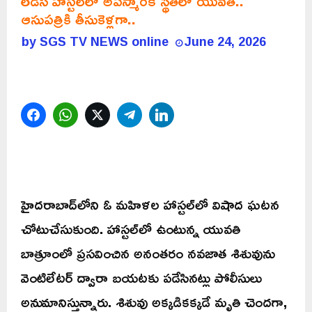
లేడీస్ హాస్టల్‌లో అపస్మారక స్థితిలో యువతి..
ఆసుపత్రికి తీసుకెళ్లగా..
by
SGS TV NEWS online
June 24, 2026
Facebook
WhatsApp
Twitter
Telegram
LinkedIn
హైదరాబాద్‌లోని ఓ మహిళల హాస్టల్‌లో విషాద ఘటన
చోటుచేసుకుంది. హాస్టల్‌లో ఉంటున్న యువతి
బాత్రూంలో ప్రసవించిన అనంతరం నవజాత శిశువును
వెంటిలేటర్‌ ద్వారా బయటకు పడేసినట్లు పోలీసులు
అనుమానిస్తున్నారు. శిశువు అక్కడికక్కడే మృతి చెందగా,