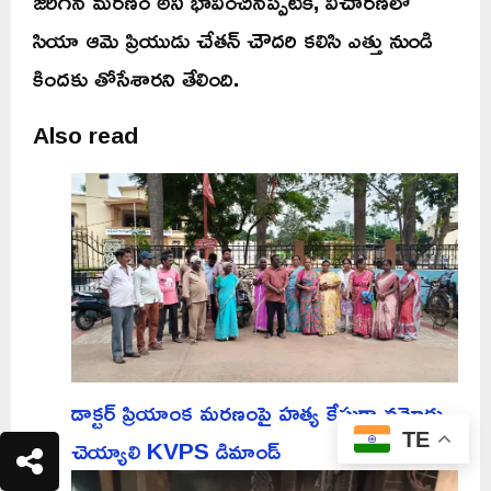
జరిగిన మరణం అని భావించినప్పటికీ, విచారణలో
సియా ఆమె ప్రియుడు చేతన్ చౌదరి కలిసి ఎత్తు నుండి
కిందకు తోసేశారని తేలింది.
Also read
డాక్టర్ ప్రియాంక మరణంపై హత్య కేసుగా నమోదు
TE
చెయ్యాలి KVPS డిమాండ్