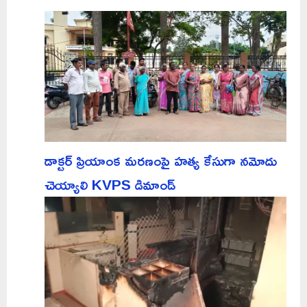
డాక్టర్ ప్రియాంక మరణంపై హత్య కేసుగా నమోదు
చెయ్యాలి KVPS డిమాండ్