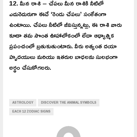
12. మీన రాశి – చేపలు మీన రాశికి నీటిలో
ఎదురెదురుగా ఈదే ‘రెండు చేపలు’ సంకేతంగా
ఉంటాయి. చేపలు నీటిలో జీవిస్తున్నట్లు, ఈ రాశి వారు
కూడా తమ సొంత ఊహాలోకంలో లేదా ఆధ్యాత్మిక
ప్రపంచంలో బ్రతుకుతుంటారు. వీరు అత్యంత దయా
హృదయులు మరియు ఇతరుల బాధలను సులభంగా
అర్థం చేసుకోగలరు.
ASTROLOGY
DISCOVER THE ANIMAL SYMBOLS
EACH 12 ZODIAC SIGNS