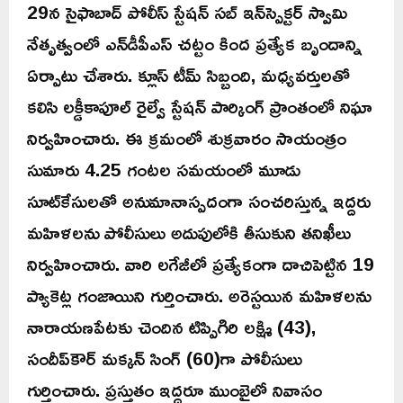
29న సైఫాబాద్ పోలీస్ స్టేషన్ సబ్ ఇన్‌స్పెక్టర్ స్వామి
నేతృత్వంలో ఎన్‌డీపీఎస్ చట్టం కింద ప్రత్యేక బృందాన్ని
ఏర్పాటు చేశారు. క్లూస్ టీమ్ సిబ్బంది, మధ్యవర్తులతో
కలిసి లక్డీకాపూల్ రైల్వే స్టేషన్ పార్కింగ్ ప్రాంతంలో నిఘా
నిర్వహించారు. ఈ క్రమంలో శుక్రవారం సాయంత్రం
సుమారు 4.25 గంటల సమయంలో మూడు
సూట్‌కేసులతో అనుమానాస్పదంగా సంచరిస్తున్న ఇద్దరు
మహిళలను పోలీసులు అదుపులోకి తీసుకుని తనిఖీలు
నిర్వహించారు. వారి లగేజీలో ప్రత్యేకంగా దాచిపెట్టిన 19
ప్యాకెట్ల గంజాయిని గుర్తించారు. అరెస్టయిన మహిళలను
నారాయణపేటకు చెందిన టిప్పిగిరి లక్ష్మి (43),
సందీప్‌కౌర్ మక్కన్ సింగ్ (60)గా పోలీసులు
గుర్తించారు. ప్రస్తుతం ఇద్దరూ ముంబైలో నివాసం