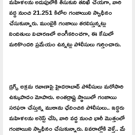
మహిళలను అదుపులోకి తీసుకుని తనిఖీ చేయగా, వారి
వద్ద నుంచి 21.251 కిలోల గంజాయిని స్వాధీనం
చేసుకున్నారు. ముంబైకి గంజాయి తరలిస్తున్నట్లు
నిందితులు విచారణలో అంగీకరించగా, ఈ కేసులో
మరికొందరి ప్రమేయం ఉన్నట్లు పోలీసులు గుర్తించారు.
డ్రగ్స్ అక్రమ రవాణాపై హైదరాబాద్ పోలీసులు మరోసారి
ఉక్కుపాదం మోపారు. అంతర్రాష్ట్ర స్థాయిలో గంజాయి
సరఫరా చేస్తున్న ముఠాను ఛేదించిన పోలీసులు.. ఇద్దరు
మహిళలను అరెస్ట్ చేసి, వారి వద్ద నుంచి భారీ మొత్తంలో
గంజాయిని స్వాధీనం చేసుకున్నారు. వివరాల్లోకి వెళ్తే.. మే