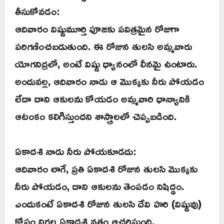
తీసుకోవడం:
ఆదివారం విష్ణుమూర్తి పూజకు పవిత్రమైన రోజుగా
పరిగణించబడుతుంది. ఈ రోజున తులసి అమ్మవారు
యోగనిద్రలో, అంటే విష్ణు ధ్యానంలో లీనమై ఉంటారు.
అందువల్ల, ఆదివారం నాడు ఆ మొక్కకు నీరు పోయడం
లేదా దాని ఆకులను కోయడం అమ్మవారి ధాన్యానికి
ఆటంకం కలిగిస్తుందని శాస్త్రాలలో చెప్పబడింది.
ఏకాదశి నాడు నీరు పోయకూడదు:
ఆదివారం లాగే, ప్రతి ఏకాదశి రోజున తులసి మొక్కకు
నీరు పోయడం, దాని ఆకులను తెంపడం నిషిద్ధం.
ఎందుకంటే ఏకాదశి రోజున తులసి దేవి హరి (విష్ణువు)
కోసం నిర్జల ఏకాదశి వ్రతం ఆచరిస్తుంది.