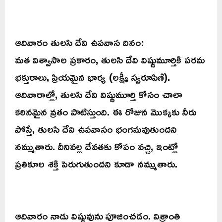
ఆదివారం తులసి దేవి ఉపవాస దినం:
మత విశ్వాసాల ప్రకారం, తులసి దేవి విష్ణుమూర్తికి పరమ
భక్తురాలు, ప్రియమైన భార్య (లక్ష్మీ స్వరూపిణి).
ఆదివారాల్లో, తులసి దేవి విష్ణుమూర్తి కోసం చాలా
కఠినమైన వ్రతం పాటిస్తుంది. ఈ రోజున మొక్కకు నీరు
పోస్తే, తులసి దేవి ఉపవాసం భంగమవుతుందని
నమ్ముతారు. దీనివల్ల దేవతకు కోపం వచ్చి, ఇంట్లో
ప్రతికూల శక్తి పెరుగుతుందని కూడా నమ్ముతారు.
ఆదివారం నాడు విష్ణువును పూజించడం. విశ్రాంతి