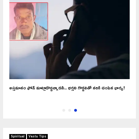
అస్తమానం ఫోన్ మాట్లాడొద్దన్నాడనీ.. భర్తని గొడ్డలితో నరికి చంపిన భార్య!
Spiritual
Vastu Tips