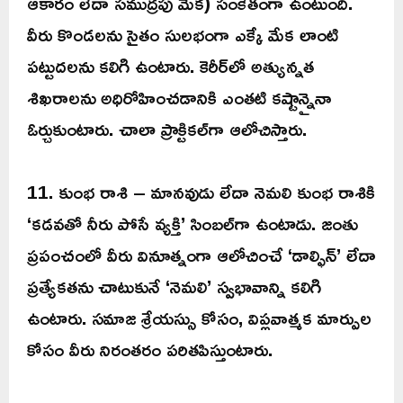
ఆకారం లేదా సముద్రపు మేక) సంకేతంగా ఉంటుంది.
వీరు కొండలను సైతం సులభంగా ఎక్కే మేక లాంటి
పట్టుదలను కలిగి ఉంటారు. కెరీర్‌లో అత్యున్నత
శిఖరాలను అధిరోహించడానికి ఎంతటి కష్టాన్నైనా
ఓర్చుకుంటారు. చాలా ప్రాక్టికల్‌గా ఆలోచిస్తారు.
11. కుంభ రాశి – మానవుడు లేదా నెమలి కుంభ రాశికి
‘కడవతో నీరు పోసే వ్యక్తి’ సింబల్‌గా ఉంటాడు. జంతు
ప్రపంచంలో వీరు వినూత్నంగా ఆలోచించే ‘డాల్ఫిన్’ లేదా
ప్రత్యేకతను చాటుకునే ‘నెమలి’ స్వభావాన్ని కలిగి
ఉంటారు. సమాజ శ్రేయస్సు కోసం, విప్లవాత్మక మార్పుల
కోసం వీరు నిరంతరం పరితపిస్తుంటారు.