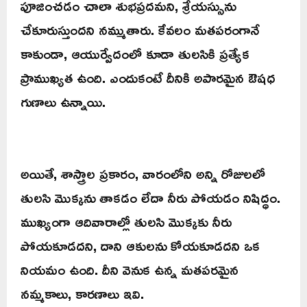
పూజించడం చాలా శుభప్రదమని, శ్రేయస్సును
చేకూరుస్తుందని నమ్ముతారు. కేవలం మతపరంగానే
కాకుండా, ఆయుర్వేదంలో కూడా తులసికి ప్రత్యేక
ప్రాముఖ్యత ఉంది. ఎందుకంటే దీనికి అపారమైన ఔషధ
గుణాలు ఉన్నాయి.
అయితే, శాస్త్రాల ప్రకారం, వారంలోని అన్ని రోజులలో
తులసి మొక్కను తాకడం లేదా నీరు పోయడం నిషిద్ధం.
ముఖ్యంగా ఆదివారాల్లో తులసి మొక్కకు నీరు
పోయకూడదని, దాని ఆకులను కోయకూడదని ఒక
నియమం ఉంది. దీని వెనుక ఉన్న మతపరమైన
నమ్మకాలు, కారణాలు ఇవి.