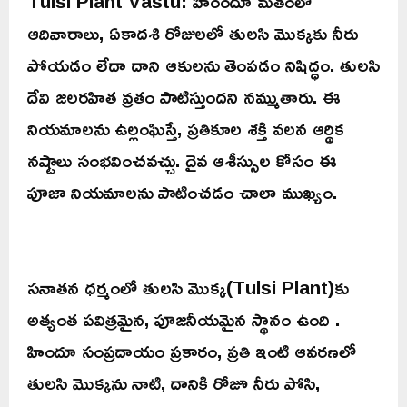
Tulsi Plant Vastu: హింందూ మతంలో
ఆదివారాలు, ఏకాదశి రోజులలో తులసి మొక్కకు నీరు
పోయడం లేదా దాని ఆకులను తెంపడం నిషిద్ధం. తులసి
దేవి జలరహిత వ్రతం పాటిస్తుందని నమ్ముతారు. ఈ
నియమాలను ఉల్లంఘిస్తే, ప్రతికూల శక్తి వలన ఆర్థిక
నష్టాలు సంభవించవచ్చు. దైవ ఆశీస్సుల కోసం ఈ
పూజా నియమాలను పాటించడం చాలా ముఖ్యం.
సనాతన ధర్మంలో తులసి మొక్క(Tulsi Plant)కు
అత్యంత పవిత్రమైన, పూజనీయమైన స్థానం ఉంది .
హిందూ సంప్రదాయం ప్రకారం, ప్రతి ఇంటి ఆవరణలో
తులసి మొక్కను నాటి, దానికి రోజూ నీరు పోసి,