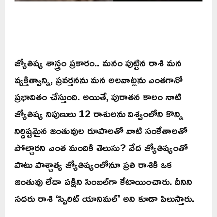
జ్యోతిష్య శాస్త్రం ప్రకారం.. మనం పుట్టిన రాశి మన
వ్యక్తిత్వాన్ని, ప్రవర్తనను మన అలవాట్లను ఎంతగానో
ప్రభావితం చేస్తుంది. అయితే, పురాతన కాలం నాటి
జ్యోతిష్య నిపుణులు 12 రాశులను విశ్వంలోని కొన్ని
నిర్దిష్టమైన జంతువుల రూపాలతో వాటి సంకేతాలతో
పోల్చారని ఎంత మందికి తెలుసు? వేద జ్యోతిష్యంతో
పాటు పాశ్చాత్య జ్యోతిష్యంలోనూ ప్రతి రాశికి ఒక
జంతువు లేదా పక్షిని సింబల్‌గా కేటాయించారు. దీనిని
సదరు రాశి ‘స్పిరిట్ యానిమల్’ అని కూడా పిలుస్తారు.