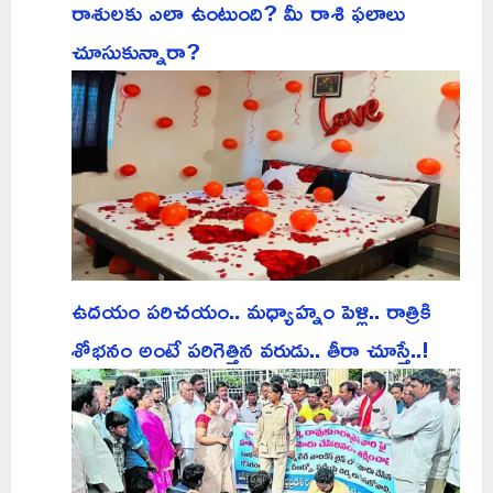
రాశులకు ఎలా ఉంటుంది? మీ రాశి ఫలాలు
చూసుకున్నారా?
ఉదయం పరిచయం.. మధ్యాహ్నం పెళ్లి.. రాత్రికి
శోభనం అంటే పరిగెత్తిన వరుడు.. తీరా చూస్తే..!