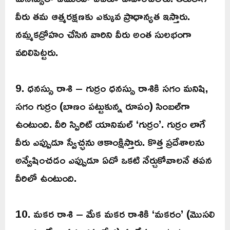
వీరు తమ ఆత్మరక్షణకు ఎక్కువ ప్రాధాన్యత ఇస్తారు.
నమ్మకద్రోహం చేసిన వారిని వీరు అంత సులభంగా
వదిలిపెట్టరు.
9. ధనస్సు రాశి – గుర్రం ధనస్సు రాశికి సగం మనిషి,
సగం గుర్రం (బాణం పట్టుకున్న రూపం) సింబల్‌గా
ఉంటుంది. వీరి స్పిరిట్ యానిమల్ ‘గుర్రం’. గుర్రం లాగే
వీరు ఎప్పుడూ స్వేచ్ఛను ఆకాంక్షిస్తారు. కొత్త ప్రదేశాలను
అన్వేషించడం ఎప్పుడూ ఏదో ఒకటి నేర్చుకోవాలనే తపన
వీరిలో ఉంటుంది.
10. మకర రాశి – మేక మకర రాశికి ‘మకరం’ (మొసలి