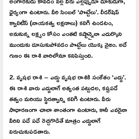
అంగారకుడు కావడం వల్ల వీరు ఎల్లప్పుడూ దూకుడుగా,
ధైర్యంగా ఉంటారు. వీరి సింబల్ ‘పొట్టేలు’. లీడర్‌షిప్
క్వాలిటీస్ (నాయకత్వ లక్షణాలు) కలిగి ఉండటం,
అనుకున్న లక్ష్యం కోసం ఎంతటి కష్టాన్నైనా ఎదుర్కొని
ముందుకు దూసుకుపోవడం పొట్టేలు యొక్క నైజం. అదే
గుణం ఈ రాశి వారిలోనూ కనిపిస్తుంది.
2. వృషభ రాశి – ఎద్దు వృషభ రాశికి సంకేతం ‘ఎద్దు’.
ఈ రాశి వారు ఎద్దులాగే అత్యంత పట్టుదల, కష్టపడే
తత్వం మరియు స్థిరత్వాన్ని కలిగి ఉంటారు. వీరు
సాధారణంగా చాలా శాంతంగా ఉంటారు, కానీ ఎవరైనా
వీరిని పదే పదే రెచ్చగొడితే మాత్రం ఎద్దులాగే
విరుచుకుపడతారు.