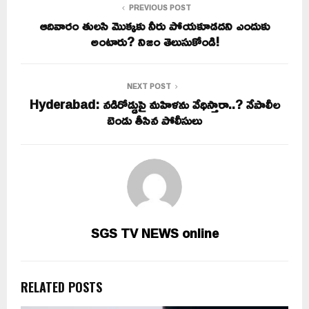
PREVIOUS POST
ఆదివారం తులసి మొక్కకు నీరు పోయకూడదని ఎందుకు
అంటారు? నిజం తెలుసుకోండి!
NEXT POST
Hyderabad: నడిరోడ్డుపై మహిళను వేధిస్తారా..? నేపాలీల
బెండు తీసిన పోలీసులు
SGS TV NEWS online
RELATED POSTS