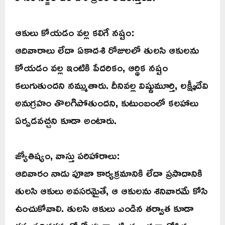
ఆకులు కోయడం వల్ల కలిగే నష్టం:
ఆదివారాలు లేదా ఏకాదశి రోజులలో తులసి ఆకులను
కోయడం వల్ల ఇంటికి పేదరికం, ఆర్థిక నష్టం
కలుగుతుందని నమ్ముతారు. దీనివల్ల విష్ణుమూర్తి, లక్ష్మీదేవి
అనుగ్రహం తొలగిపోతుందని, కుటుంబంలో కలహాలు
ఏర్పడవచ్చని కూడా అంటారు.
జ్యోతిష్యం, వాస్తు పరిహారాలు:
ఆదివారం నాడు పూజా కార్యక్రమానికి లేదా ప్రసాదానికి
తులసి ఆకులు అవసరమైతే, ఆ ఆకులను శనివారమే కోసి
ఉంచుకోవాలి. తులసి ఆకులు ఎండిన తర్వాత కూడా