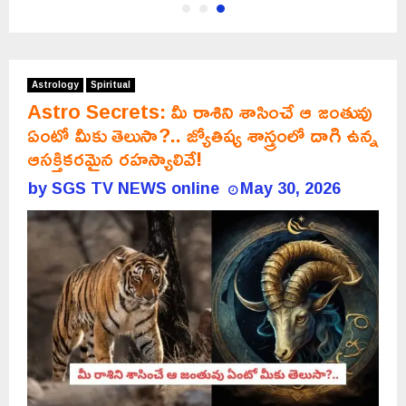
Astrology
Spiritual
Astro Secrets: మీ రాశిని శాసించే ఆ జంతువు
ఏంటో మీకు తెలుసా?.. జ్యోతిష్య శాస్త్రంలో దాగి ఉన్న
ఆసక్తికరమైన రహస్యాలివే!
by
SGS TV NEWS online
May 30, 2026