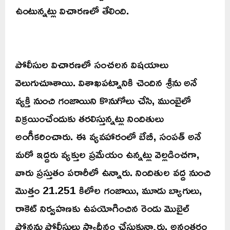
ఉంటున్నట్లు విచారణలో తేలింది.
పోలీసుల విచారణలో సంచలన విషయాలు
వెలుగుచూశాయి. విశాఖపట్నానికి చెందిన శ్రీను అనే
వ్యక్తి నుంచి గంజాయిని కొనుగోలు చేసి, ముంబైలో
విక్రయించేందుకు తరలిస్తున్నట్లు నిందితులు
అంగీకరించారు. ఈ వ్యవహారంలో బేబీ, సంపత్ అనే
మరో ఇద్దరు వ్యక్తుల ప్రమేయం ఉన్నట్లు వెల్లడించగా,
వారు ప్రస్తుతం పరారీలో ఉన్నారు. నిందితుల వద్ద నుంచి
మొత్తం 21.251 కిలోల గంజాయి, మూడు బ్యాగులు,
రాకెట్ నిర్వహణకు ఉపయోగించిన రెండు మొబైల్
ఫోన్లను పోలీసులు స్వాధీనం చేసుకున్నారు. అనంతరం