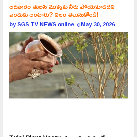
ఆదివారం తులసి మొక్కకు నీరు పోయకూడదని
ఎందుకు అంటారు? నిజం తెలుసుకోండి!
by
SGS TV NEWS online
May 30, 2026