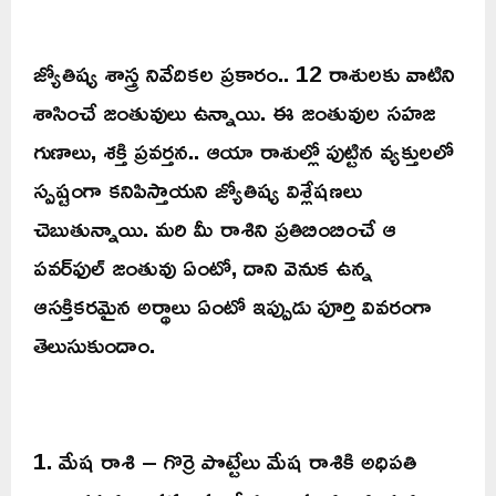
జ్యోతిష్య శాస్త్ర నివేదికల ప్రకారం.. 12 రాశులకు వాటిని
శాసించే జంతువులు ఉన్నాయి. ఈ జంతువుల సహజ
గుణాలు, శక్తి ప్రవర్తన.. ఆయా రాశుల్లో పుట్టిన వ్యక్తులలో
స్పష్టంగా కనిపిస్తాయని జ్యోతిష్య విశ్లేషణలు
చెబుతున్నాయి. మరి మీ రాశిని ప్రతిబింబించే ఆ
పవర్‌ఫుల్ జంతువు ఏంటో, దాని వెనుక ఉన్న
ఆసక్తికరమైన అర్థాలు ఏంటో ఇప్పుడు పూర్తి వివరంగా
తెలుసుకుందాం.
1. మేష రాశి – గొర్రె పొట్టేలు మేష రాశికి అధిపతి