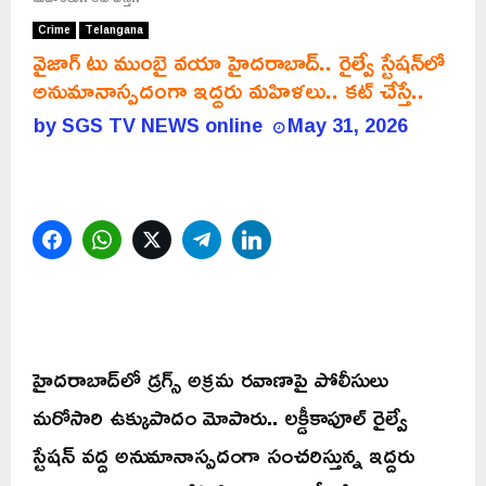
Crime
Telangana
వైజాగ్ టు ముంబై వయా హైదరాబాద్.. రైల్వే స్టేషన్‌లో
అనుమానాస్పదంగా ఇద్దరు మహిళలు.. కట్ చేస్తే..
by
SGS TV NEWS online
May 31, 2026
Facebook
WhatsApp
Twitter
Telegram
LinkedIn
హైదరాబాద్‌లో డ్రగ్స్ అక్రమ రవాణాపై పోలీసులు
మరోసారి ఉక్కుపాదం మోపారు.. లక్డీకాపూల్ రైల్వే
స్టేషన్ వద్ద అనుమానాస్పదంగా సంచరిస్తున్న ఇద్దరు