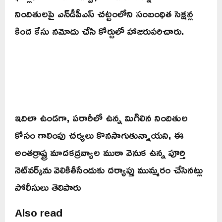
నిందితులపై ఎన్‌డీపీఎస్ చట్టంలోని సంబంధిత సెక్షన్ల
కింద కేసు నమోదు చేసి కోర్టులో హాజరుపరిచారు.
ఇదిలా ఉండగా, పరారీలో ఉన్న మిగిలిన నిందితుల
కోసం గాలింపు చర్యలు కొనసాగుతున్నాయని, ఈ
అంతర్రాష్ట్ర మాదకద్రవ్యాల ముఠా వెనుక ఉన్న పూర్తి
నెట్‌వర్క్‌ను వెలికితీసేందుకు దర్యాప్తు ముమ్మరం చేసినట్లు
పోలీసులు తెలిపారు
Also read