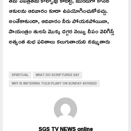
తమ పవిత్రతను కోల్పోవు కాబట్టి, ముందుగా కోసిన
ఆకులను ఆదివారం కూడా ఉపయోగించుకోవచ్చు.
అంతేకాకుండా, ఆదివారం నీరు పోయకపోయినా,
సాయంత్రం తులసి మొక్క దగ్గర నెయ్యి దీపం వెలిగిస్తే
అత్యంత శుభ ఫలితాలు కలుగుతాయని నమ్ముతారు
SPIRITUAL
WHAT DO SCRIPTURES SAY
WHY IS WATERING TULSI PLANT ON SUNDAY AVOIDED
SGS TV NEWS online