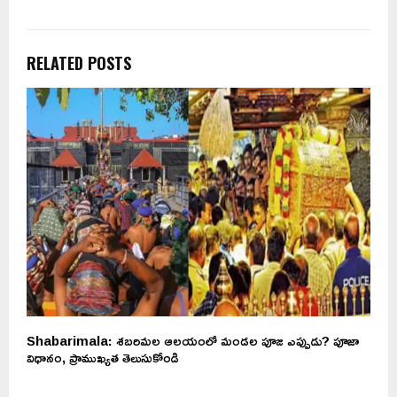
RELATED POSTS
Shabarimala: శబరిమల ఆలయంలో మండల పూజ ఎప్పుడు? పూజా
విధానం, ప్రాముఖ్యత తెలుసుకోండి