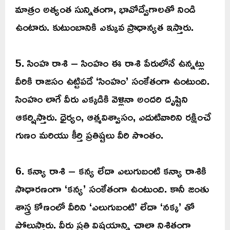
మాత్రం అత్యంత సున్నితంగా, భావోద్వేగాలతో నిండి
ఉంటారు. కుటుంబానికి ఎక్కువ ప్రాధాన్యత ఇస్తారు.
5. సింహ రాశి – సింహం ఈ రాశి పేరులోనే ఉన్నట్లు
వీరికి రాజసం ఉట్టిపడే ‘సింహం’ సంకేతంగా ఉంటుంది.
సింహం లాగే వీరు ఎక్కడికి వెళ్లినా అందరి దృష్టిని
ఆకర్షిస్తారు. ధైర్యం, ఆత్మవిశ్వాసం, ఎదుటివారిని రక్షించే
గుణం మరియు కీర్తి ప్రతిష్టలు వీరి సొంతం.
6. కన్యా రాశి – కన్య లేదా ఎలుగుబంటి కన్యా రాశికి
సాధారణంగా ‘కన్య’ సంకేతంగా ఉంటుంది. కానీ జంతు
శాస్త్ర కోణంలో వీరిని ‘ఎలుగుబంటి’ లేదా ‘నక్క’ తో
పోలుస్తారు. వీరు ప్రతి విషయాన్ని చాలా నిశితంగా