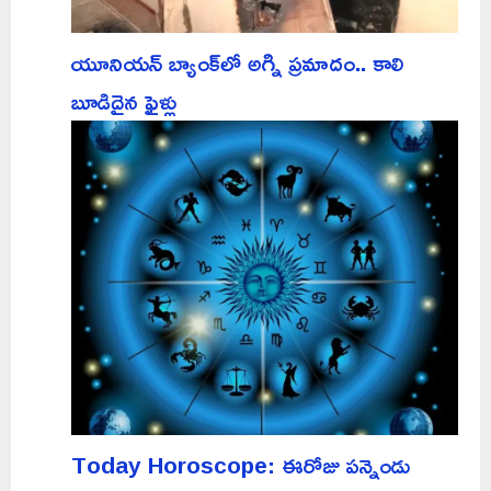
యూనియన్ బ్యాంక్‌లో అగ్ని ప్రమాదం.. కాలి
బూడిదైన ఫైళ్లు
Today Horoscope: ఈరోజు పన్నెండు