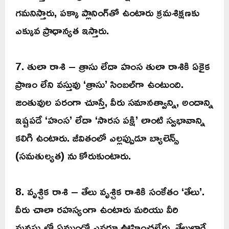
గమనిస్తారు, పక్కా ప్లానింగ్‌తో ఉంటారు క్రమశిక్షణకు
ఎక్కువ ప్రాధాన్యత ఇస్తారు.
7. తులా రాశి – త్రాసు లేదా హంస తులా రాశికి ఏకైక
ప్రాణం లేని వస్తువు ‘త్రాసు’ సింబల్‌గా ఉంటుంది.
జంతువుల పరంగా చూస్తే, వీరు సమానత్వాన్ని, అందాన్ని
ఇష్టపడే ‘హంస’ లేదా ‘సారస పక్షి’ లాంటి స్వభావాన్ని
కలిగి ఉంటారు. జీవితంలో ఎల్లప్పుడూ బ్యాలెన్స్
(సమతుల్యత) ను కోరుకుంటారు.
8. వృశ్చిక రాశి – తేలు వృశ్చిక రాశికి సంకేతం ‘తేలు’.
వీరు చాలా రహస్యంగా ఉంటారు మరియు వీరి
మనస్సులో ఏముందో ఎవరూ ఊహించలేరు. తేలులాగే