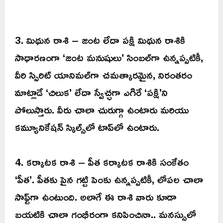
3. మిథున రాశి – జంట లేదా పక్షి మిథున రాశికి
సాధారణంగా ‘జంట మనుషులు’ సింబల్‌గా ఉన్నప్పటికీ,
వీరి స్పిరిట్ యానిమల్‌గా చమత్కారమైన, నిరంతరం
మాట్లాడే ‘చిలుక’ లేదా స్వేచ్ఛగా ఎగిరే ‘పక్షి’ని
పోలుస్తారు. వీరు చాలా చురుగ్గా ఉంటారు మరియు
కమ్యూనికేషన్ స్కిల్స్‌లో టాప్‌లో ఉంటారు.
4. కర్కాటక రాశి – పీత కర్కాటక రాశికి సంకేతం
‘పీత’. పీతకు పైన గట్టి పెంకు ఉన్నప్పటికీ, లోపల చాలా
సాఫ్ట్‌గా ఉంటుంది. అలాగే ఈ రాశి వారు కూడా
బయటికి చాలా గంభీరంగా కనిపించినా.. మనస్సులో