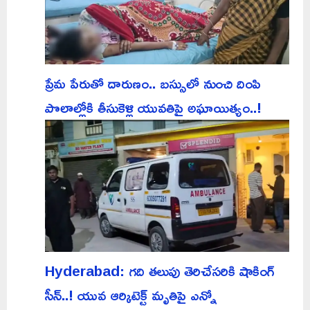
ప్రేమ పేరుతో దారుణం.. బస్సులో నుంచి దింపి
పొలాల్లోకి తీసుకెళ్లి యువతిపై అఘాయిత్యం..!
Hyderabad: గది తలుపు తెరిచేసరికి షాకింగ్
సీన్..! యువ ఆర్కిటెక్ట్ మృతిపై ఎన్నో