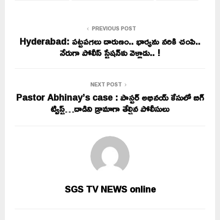
PREVIOUS POST
Hyderabad: పట్టపగలు దారుణం.. భార్యను నరికి చంపి..
నేరుగా పోలీస్ స్టేషన్‌కు వెళ్లాడు.. !
NEXT POST
Pastor Abhinay’s case : పాస్టర్‌ అభినయ్ కేసులో బిగ్
ట్విస్ట్…దాడిని డ్రామాగా తేల్చిన పోలీసులు
SGS TV NEWS online