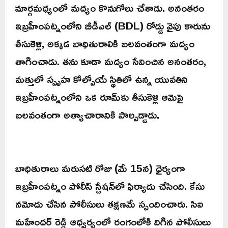
మార్గమధ్యంలో మద్యం కొనుగోలు చేశాడు. అనంతరం
ఇబ్రహీంపట్నంలోని బీడీఎల్ (BDL) రోడ్డు వైపు కారును
తీసుకెళ్లి, అక్కడ బాధితురాలికి బలవంతంగా మద్యం
తాగించాడు. తను కూడా మద్యం సేవించిన అనంతరం,
మత్తులో స్పృహ కోల్పోయే స్థితిలో ఉన్న యువతిని
ఇబ్రహీంపట్నంలోని ఒక రూమ్‌కు తీసుకెళ్లి ఆమెపై
బలవంతంగా అత్యాచారానికి పాల్పడ్డాడు.
బాధితురాలు మరుసటి రోజు (మే 15న) ధైర్యంగా
ఇబ్రహీంపట్నం పోలీస్ స్టేషన్‌లో ఫిర్యాదు చేసింది. కేసు
నమోదు చేసిన పోలీసులు తక్షణమే స్పందించారు. సిఐ
మహేందర్ రెడ్డి ఆధ్వర్యంలో రంగంలోకి దిగిన పోలీసులు