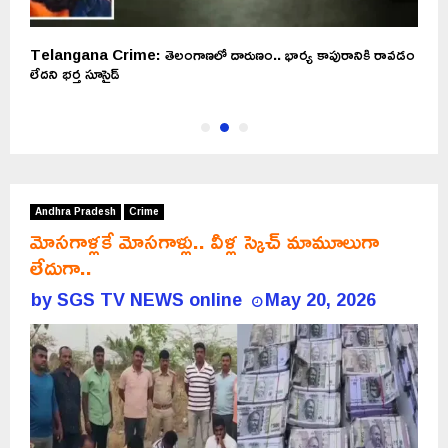
Telangana Crime: తెలంగాణలో దారుణం.. భార్య కాపురానికి రావడం
న
లేదని భర్త సూసైడ్
చు
Andhra Pradesh
Crime
మోసగాళ్లకే మోసగాళ్లు.. వీళ్ల స్కెచ్ మామూలుగా
లేదుగా..
by
SGS TV NEWS online
May 20, 2026