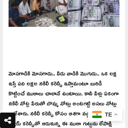
మోసగాడికి మోసగాడు.. వీడు వాడికి మొగుడు.. ఒక లక్ష
ఇస్తే పది లక్షల నకిలీ కరెన్సీ ఇస్తామంటూ బురిడీ
కొట్టించే ముఠాలు చాలానే ఉంటాయి. కానీ వీళ్లు ఏకంగా
నకిలీ నోట్ల పేరుతో బొమ్మ నోట్లు అంటగట్టి అసలు నోట్లు
కాజేశారు. నకిలీ కరెన్సీ కోసం ఆశగా వచ్చిన వారిని
TE
టాయ్ కరెన్సీతో ఆడుకున్న ఈ ముఠా గుట్టును లేపాక్షి