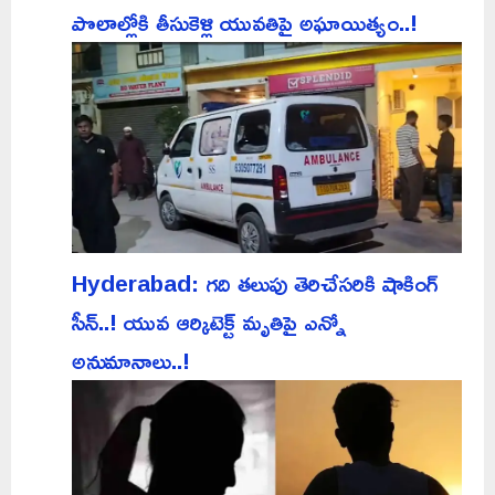
పొలాల్లోకి తీసుకెళ్లి యువతిపై అఘాయిత్యం..!
Hyderabad: గది తలుపు తెరిచేసరికి షాకింగ్
సీన్..! యువ ఆర్కిటెక్ట్ మృతిపై ఎన్నో
అనుమానాలు..!