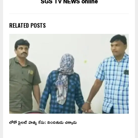
SGS TV NEWS online
RELATED POSTS
ే
లోకో పైలట్ హత్య కేసు: నిందితుడు చిక్కాడు