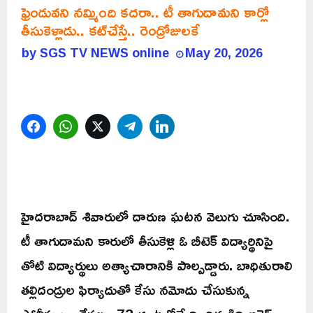
ఫ్రెండువని నమ్మింది కదరా.. టీ తాగుదామని కార్లో
తీసుకెళ్లాడు.. కట్‌చేస్తే.. రెండ్రోజులకే
by
SGS TV NEWS online
May 20, 2026
Facebook
WhatsApp
Twitter
Telegram
LinkedIn
హైదరాబాద్‌ శివారులో దారుణ ఘటన వెలుగు చూసింది.
టీ తాగుదామని కారులో తీసుకెళ్లి ఓ బీటెక్ విద్యార్థినిపై
తోటి విద్యార్థులు అత్యాచారానికి పాల్పడ్డారు. బాధితురాలి
తల్లిదండ్రుల ఫిర్యాదుతో కేసు నమోదు చేసుకున్న