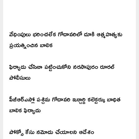
వేధింపులు భరించలేక గోదావరిలో దూకి ఆత్మహత్యకు
ప్రయత్నించిన బాలిక
ఫిర్యాదు చేసినా పట్టించుకోని నరసాపురం రూరల్
పోలీసులు
పీజీఆర్ఎస్లో పశ్చిమ గోదావరి ఇన్చార్జి కలెక్టర్కు బాధిత
బాలిక ఫిర్యాదు
పోక్సో కేసు నమోదు చేయాలని ఆదేశం