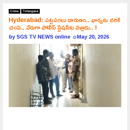
Crime
Telangana
Hyderabad: పట్టపగలు దారుణం.. భార్యను నరికి
చంపి.. నేరుగా పోలీస్ స్టేషన్‌కు వెళ్లాడు.. !
by
SGS TV NEWS online
May 20, 2026