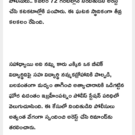
పోలీసులు.. కేవలం 72 గంటల్లోనే నిందితుడిని అరెస్ట్
చేసి కటకటాల్లోకి పంపారు. ఈ ఘటన స్థానికంగా తీవ్ర
కలకలం రేపింది.
సహాధ్యాయి అని నమ్మి కారు ఎక్కిన ఒక బీటెక్
విద్యార్థినిపై సహ విద్యార్థి నమ్మకద్రోహానికి పాల్పడి,
బలవంతంగా మద్యం తాగించి అత్యాచారానికి ఒడిగట్టిన
ఘోర ఉదంతం ఇబ్రహీంపట్నం పోలీస్ స్టేషన్ పరిధిలో
వెలుగుచూసింది. ఈ కేసులో నిందితుడిని పోలీసులు
అత్యంత వేగంగా స్పందించి అరెస్ట్ చేసి రిమాండ్‌కు
తరలించారు.