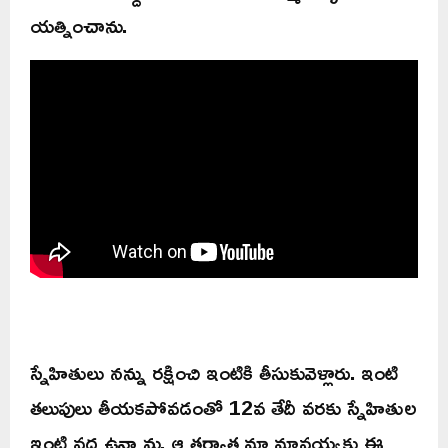
యత్నించాను.
స్నేహితులు నన్ను రక్షించి ఇంటికి తీసుకువెళ్లారు. ఇంటి
తలుపులు తీయకపోవడంతో 12వ తేదీ వరకు స్నేహితుల
ఇంటి వద్ద ఉన్నాను. ఆ తర్వాత మా మావయ్యకు ఈ