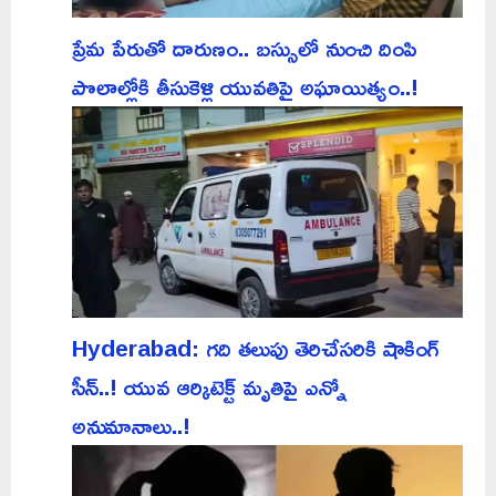
ప్రేమ పేరుతో దారుణం.. బస్సులో నుంచి దింపి
పొలాల్లోకి తీసుకెళ్లి యువతిపై అఘాయిత్యం..!
Hyderabad: గది తలుపు తెరిచేసరికి షాకింగ్
సీన్..! యువ ఆర్కిటెక్ట్ మృతిపై ఎన్నో
అనుమానాలు..!