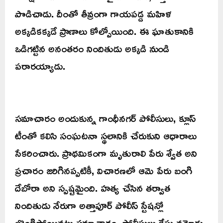
పొడిచాడు. దీంతో తీవ్రంగా గాయపడ్డ మహిళ
అక్కడికక్కడే ప్రాణాలు కోల్పోయింది. ఈ ఘాతుకానికి
ఒడిగట్టిన అనంతరం నిందితుడు అక్కడి నుండి
పరారయ్యాడు.
సమాచారం అందుకున్న గాంధీనగర్ పోలీసులు, క్లూస్
టీంతో కలిసి సంఘటనా స్థలానికి చేరుకుని ఆధారాలు
సేకరించారు. ప్రాథమికంగా మృతురాలి పేరు శ్వేత అని
ప్రచారం జరిగినప్పటికీ, విచారణలో ఆమె పేరు బంగి
దేబోరా అని స్పష్టమైంది. హత్య చేసిన తర్వాత
నిందితుడు నేరుగా అత్తాపూర్ పోలీస్ స్టేషన్లో
లొంగిపోయినట్లు సమాచారం. పోలీసులు కేసు నమోదు