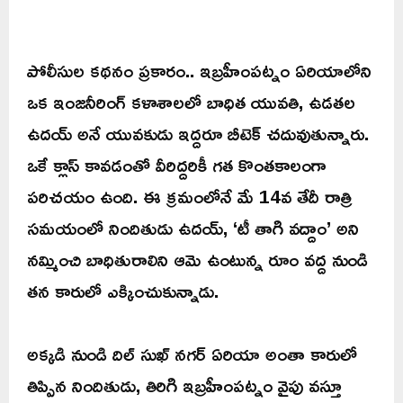
పోలీసుల కథనం ప్రకారం.. ఇబ్రహీంపట్నం ఏరియాలోని
ఒక ఇంజనీరింగ్ కళాశాలలో బాధిత యువతి, ఉడతల
ఉదయ్ అనే యువకుడు ఇద్దరూ బీటెక్ చదువుతున్నారు.
ఒకే క్లాస్ కావడంతో వీరిద్దరికీ గత కొంతకాలంగా
పరిచయం ఉంది. ఈ క్రమంలోనే మే 14వ తేదీ రాత్రి
సమయంలో నిందితుడు ఉదయ్, ‘టీ తాగి వద్దాం’ అని
నమ్మించి బాధితురాలిని ఆమె ఉంటున్న రూం వద్ద నుండి
తన కారులో ఎక్కించుకున్నాడు.
అక్కడి నుండి దిల్ సుఖ్ నగర్ ఏరియా అంతా కారులో
తిప్పిన నిందితుడు, తిరిగి ఇబ్రహీంపట్నం వైపు వస్తూ