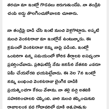
తరచూ మా ఇంట్లో గొడవలు జరుగుతుండేవి. నా తండ్రిని
చంపి అడ్డు తొలగించుకోవాలని చూశారు.
నా తండ్రిపై దాడి చేసి ఇంటి నుంచి వెళ్లగొట్టారు. అప్పటి
నుంచి వెంకటరాజు మా ఇంట్లోనే ఉంటున్నాడు. ఈ
క్రమంలో వెంకటరాజు కన్ను నాపై పడింది. ఇంట్లో
ఒంటరిగా ఉన్న సమయంలో కోరిక తీర్చాలని అసభ్యంగా
ప్రవర్తించేవాడు. ప్రతిఘటిస్తే నేను జనసేన నేతనని ఎవరూ
ఏమీ చేయలేరని భయపెట్టేవాడు. ఈ నెల 7న ఇంట్లో
నన్ను బంధించి వెంకటరాజు లైంగిక దాడికి
ప్రయత్నించగా కేకలు వేశాను. నా తల్లి వచ్చి అతనికి
సహకరించాలని చెప్పింది. వారి నుంచి తప్పించుకుని
రాజులలంక వద్ద గోదావరిలో దూకి ఆత్మహత్యకు