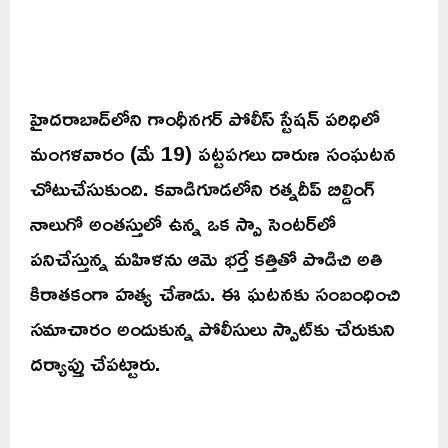
హైదరాబాద్‌లోని గాంధీనగర్ పోలీస్ స్టేషన్ పరిధిలో
మంగళవారం (మే 19) పట్టపగలు దారుణ సంఘటన
చోటుచేసుకుంది. కవాడిగూడలోని రత్నదీప్ బిల్డింగ్
నాలుగో అంతస్తులో ఉన్న ఒక స్పా సెంటర్‌లో
పనిచేస్తున్న మహిళను ఆమె భర్తే కత్తితో పొడిచి అతి
కిరాతకంగా హత్య చేశాడు. ఈ ఘటనకు సంబంధించి
సమాచారం అందుకున్న పోలీసులు స్పాట్‌కు చేరుకుని
దర్యాప్తు చేపట్టారు.