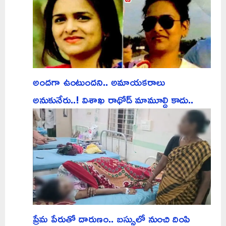
అందగా ఉంటుందని.. అమాయకరాలు
అనుకునేరు..! విశాఖ రాథోడ్ మామూల్ది కాదు..
ప్రేమ పేరుతో దారుణం.. బస్సులో నుంచి దింపి