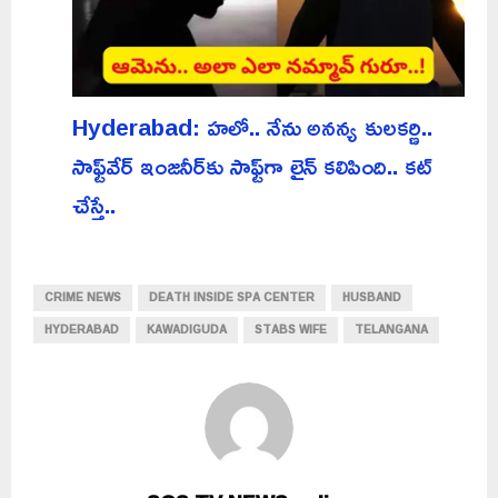
Hyderabad: హలో.. నేను అనన్య కులకర్ణి..
సాఫ్ట్‌వేర్ ఇంజనీర్‌కు సాఫ్ట్‌గా లైన్ కలిపింది.. కట్
చేస్తే..
CRIME NEWS
DEATH INSIDE SPA CENTER
HUSBAND
HYDERABAD
KAWADIGUDA
STABS WIFE
TELANGANA