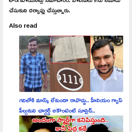
చేసుకుని దర్యాప్తు చేస్తున్నారు.
Also read
గదిలోకి మాస్క్ లేకుండా రావొద్దు.. హీలియం గ్యాస్
పీల్చుకుని చార్టర్డ్ అకౌంటెంట్ సూసైడ్..