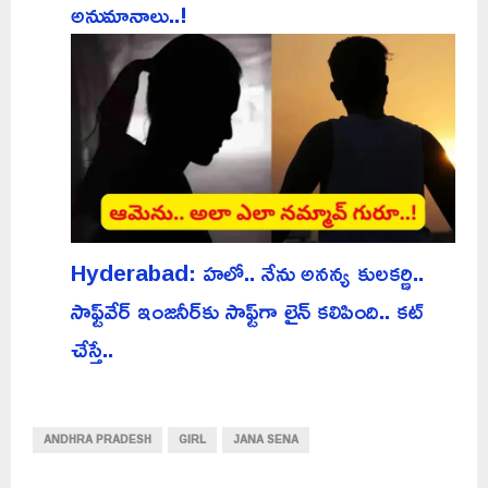
అనుమానాలు..!
Hyderabad: హలో.. నేను అనన్య కులకర్ణి..
సాఫ్ట్‌వేర్ ఇంజనీర్‌కు సాఫ్ట్‌గా లైన్ కలిపింది.. కట్
చేస్తే..
ANDHRA PRADESH
GIRL
JANA SENA