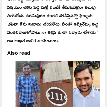
విషయం తెలిసి వచ్చి మళ్లీ ఇంటికి తీసుకువెళ్లినా తలుపు
తీయలేదు. నరసాపురం రూరల్ పోలీస్టేషన్లో ఫిర్యాదు
చేసినా కేసు నమోదు చేయలేదు. దీంతో కలెక్టరేట్కు వచ్చి
వెంకటరాజుతోపాటు నా తల్లిపై కూడా ఫిర్యాదు చేశాను.’
అని బాధిత బాలిక విలపించింది.
Also read