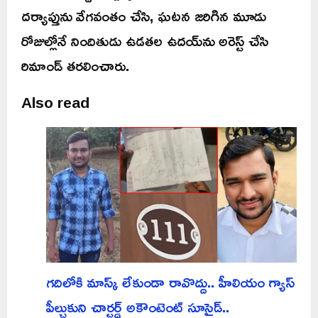
దర్యాప్తును వేగవంతం చేసి, ఘటన జరిగిన మూడు
రోజుల్లోనే నిందితుడు ఉడతల ఉదయ్‌ను అరెస్ట్ చేసి
రిమాండ్ తరలించారు.
Also read
గదిలోకి మాస్క్ లేకుండా రావొద్దు.. హీలియం గ్యాస్
పీల్చుకుని చార్టర్డ్ అకౌంటెంట్ సూసైడ్..