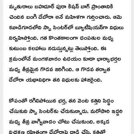
మృతురాలు బహదూర్ పురా కిషన్ బాగ్ ప్రాంతానికి
చెందిన బంగి దేబోరా అనే మహిళగా గుర్తించారు. ఆమె
కవాడిగూడలోని స్పా సెంటర్‌లో బ్యూటీషియన్‌గా విధులు
నిర్వహిస్తోంది. గత కొంతకాలంగా దంపతుల మధ్య
కుటుంబ కలహాలు నడుస్తున్నట్లు తెలుస్తోంది. ఈ
క్రమంలోనే మంగళవారం ఉదయం కూడా భార్యాభర్తల
మధ్య తీవ్రమైన గొడవ జరిగింది. ఆ గొడవ తర్వాత
దేబోరా యథావిధిగా తన విధులకు హాజరైంది.
కోపంతో రగిలిపోయిన భర్త, తన వెంట కత్తిని సిద్ధం
చేసుకుని స్పా సెంటర్‌కు చేరుకున్నాడు. మరోసారి ఇద్దరి
మధ్య తీవ్ర వాగ్వివాదం చోటు చేసుకుంది. అక్కడ
విచక్షణ రహితంగా దేబోరాపై దాడి చేసి, కత్తితో