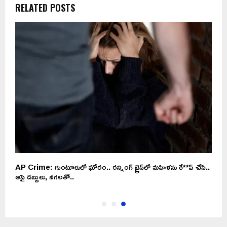
RELATED POSTS
AP Crime: గుంటూరులో ఘోరం.. రన్నింగ్ ట్రైన్‌లో మహిళను రే**ప్ చేసి..
ఆపై డబ్బులు, నగలతో..