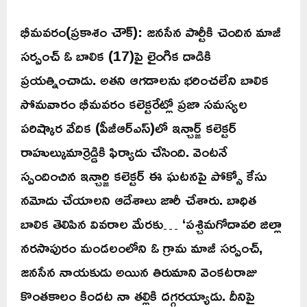
భీమవరం(ప్రకాశం చౌక్): జనసేన పార్టీకి చెందిన మాజీ
సర్పంచ్ ఓ బాలిక (17)పై లైంగిక దాడికి
ప్రయత్నించాడు. అతని ఆగడాలను భరించలేని బాలిక
సోమవారం భీమవరం కలెక్టరేట్లో ప్రజా సమస్యల
పరిష్కార వేదిక (పీజీఆర్ఎస్)లో ఇన్చార్జ్ కలెక్టర్
రాహుల్కుమార్రెడ్డికి ఫిర్యాదు చేసింది. వెంటనే
స్పందించిన ఇన్చార్జి కలెక్టర్ ఈ ఘటనపై పోక్సో కేసు
నమోదు చేయాలని ఆదేశాలు జారీ చేశారు. బాధిత
బాలిక తెలిపిన వివరాల మేరకు… ‘పశ్చిమగోదావరి జిల్లా
నరసాపురం మండలంలోని ఓ గ్రామ మాజీ సర్పంచ్,
జనసేన నాయకుడు అయిన తిరుమాని వెంకటరాజు
కొంతకాలం కిందట నా తల్లికి దగ్గరయ్యాడు. దీనిపై