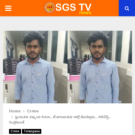
PRIMARY
MENU
Home
Crime
ఫ్రెండువని నమ్మింది కదరా.. టీ తాగుదామని కార్లో తీసుకెళ్లాడు.. కట్‌చేస్తే..
రెండ్రోజులకే
Crime
Telangana