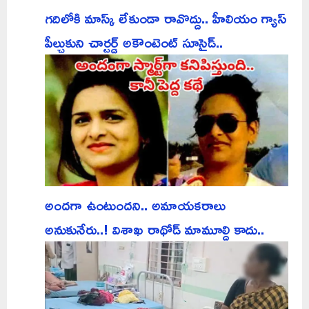
గదిలోకి మాస్క్ లేకుండా రావొద్దు.. హీలియం గ్యాస్
పీల్చుకుని చార్టర్డ్ అకౌంటెంట్ సూసైడ్..
అందగా ఉంటుందని.. అమాయకరాలు
అనుకునేరు..! విశాఖ రాథోడ్ మామూల్ది కాదు..