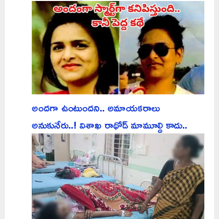
అందగా ఉంటుందని.. అమాయకరాలు
అనుకునేరు..! విశాఖ రాథోడ్ మామూల్ది కాదు..