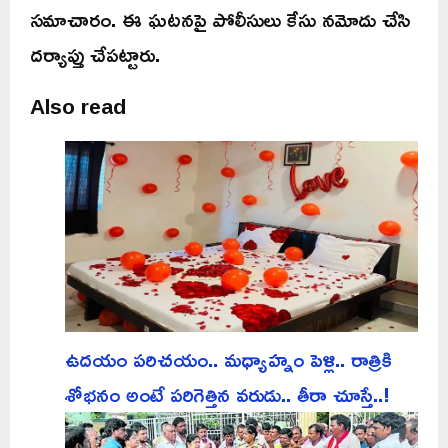
సమాచారం. ఈ ఘటనపై పోలీసులు కేసు నమోదు చేసి
దర్యాప్తు చేపట్టారు.
Also read
ఉదయం పరిచయం.. మధ్యాహ్నం పెళ్లి.. రాత్రికి
శోభనం అంటే పరిగెత్తిన వరుడు.. తీరా చూస్తే..!