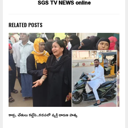
SGS TV NEWS online
RELATED POSTS
.
కాళ్లు, చేతులు కట్టేసి..కడపలో వ్యక్తి దారుణ హత్య