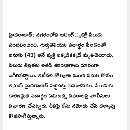
హైదరాబాద్: నగరంలోని బడంగ్్పట్లో పేలుడు
సంభవించింది. గుర్తుతెలియని పదార్థం పేలడంతో
అనూప్ (43) అనే వ్యక్తి అక్కడికక్కడే మృతిచెందాడు.
పేలుడు తీవ్రతకు అతడి శరీరభాగాలు దూరంగా
ఎగిరిపడ్డాయి. ఇటీవల కోల్కతా నుంచి పనుల కోసం
అనూప్ హైదరాబాద్ వచ్చినట్లు సమాచారం. పేలుడుకు
కారణమైన పదార్థం ఏమిటన్న వివరాలపై పోలీసులు
విచారణ చేపట్టారు. దీనిపై కేసు నమోదు చేసి దర్యాప్తు
కొనసాగిస్తున్నారు.