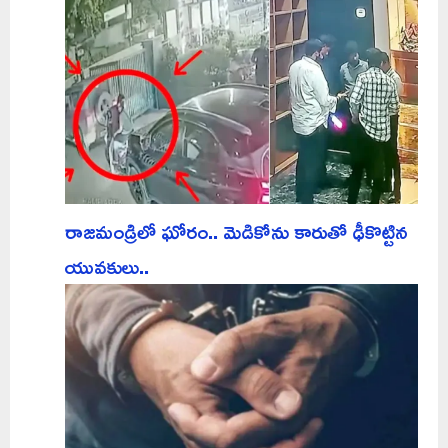
రాజమండ్రిలో ఘోరం.. మెడికోను కారుతో ఢీకొట్టిన
యువకులు..