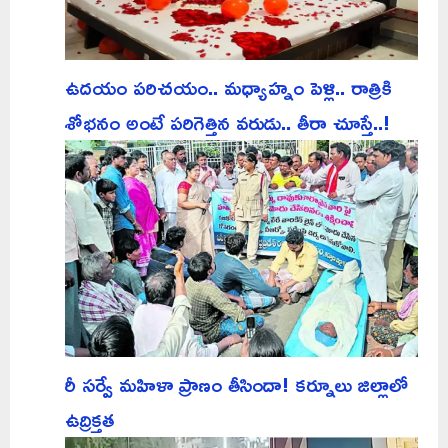
ఉదయం పరిచయం.. మధ్యాహ్నం పెళ్లి.. రాత్రికి
శోభనం అంటే పరిగెత్తిన వరుడు.. తీరా చూస్తే..!
రీ సర్వే మహిళా ప్రాణం తీసిందా! కర్నూలు జిల్లాలో
ఉద్రిక్తత