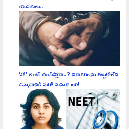
యువకులు..
‘నో’ అంటే చంపేస్తారా..? నిరాకరణను తట్టుకోలేని
ఉన్మాదానికి మరో మహిళ బలి!