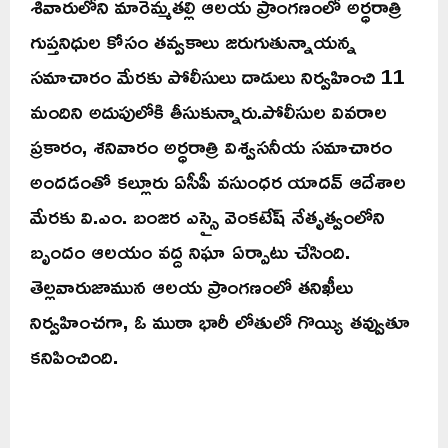
శివారులోని మారెమ్మతల్లి ఆలయ ప్రాంగణంలో అర్ధరాత్రి
గుప్తనిధుల కోసం తవ్వకాలు జరుగుతున్నాయన్న
సమాచారం మేరకు పోలీసులు దాడులు నిర్వహించి 11
మందిని అదుపులోకి తీసుకున్నారు.పోలీసుల వివరాల
ప్రకారం, శనివారం అర్ధరాత్రి విశ్వసనీయ సమాచారం
అందడంతో కల్లూరు ఏసీపీ వసుంధర యాదవ్ ఆదేశాల
మేరకు వి.ఎం. బంజర ఎస్సై వెంకటేష్ నేతృత్వంలోని
బృందం ఆలయం వద్ద నిఘా ఏర్పాటు చేసింది.
తెల్లవారుజామున ఆలయ ప్రాంగణంలో తనిఖీలు
నిర్వహించగా, ఓ ముఠా భారీ లోతులో గొయ్యి తవ్వుతూ
కనిపించింది.