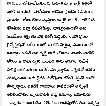
దారుణం చోటుచేసుకుంది. మహిళను ఓ వ్యక్తి కత్తితో
నరికి చంపాడు. పోలీసులు తెలిపిన ప్రాథమిక వివరాల
ప్రకారం.. టీనా రోజా స్వస్థలం డాక్టర్ బీఆర్ అంబేడ్కర్
కోనసీమ జిల్లా సఖినేటిపల్లి. సూళ్లూరుపేటలో ఆమె
ఏఎన్ఎం శిక్షణకు వెళ్లి తిరిగి వచ్చింది. నరసాపురం
రైల్వేస్టేషన్లో దిగి కారులో ఇంటికి వెళ్తున్న సమయంలో
మార్గాని రమేశ్ అనే వ్యక్తి దాడి చేశాడు. వాటర్ బాటిల్
కోసం ఓ షాపు దగ్గర యువతి కారు ఆపగా.. రమేశ్
విచక్షణారహితంగా దాడికి పాల్పడ్డాడు. అడ్డుకునేందుకు
యత్నించిన కారు డ్రైవర్ సురేశ్పైనా రమేశ్ కత్తితో దాడికి
పాల్పడ్డాడు. అతడికి గాయాలు కావడంతో ఆస్పత్రికి
తరలించారు. మృతురాలికి భర్త, కుమార్తె, కుమారుడు
ఉన్నారు. నిందితుడిని పోలీసులు అదుపులోకి తీసుకున్నట్లు