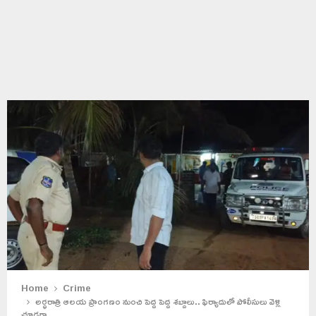
Home
Crime
అర్ధరాత్రి ఆలయ ప్రాంగణం నుంచి పెద్ద పెద్ద శబ్దాలు.. ఫిర్యాదులో పోలీసులు వెళ్లి
చూడగా