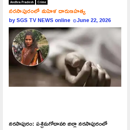
Andhra Pradesh
Crime
నరసాపురంలో మహిళ దారుణహత్య
by
SGS TV NEWS online
June 22, 2026
నరసాపురం: పశ్చిమగోదావరి జిల్లా నరసాపురంలో