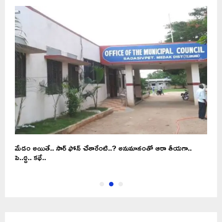
మేడం అయితే.. సార్ ఫోన్ చేశారేంటి..? అనుమానంతో ఆరా తీయగా..
త
పె..ద్ద.. కథే..