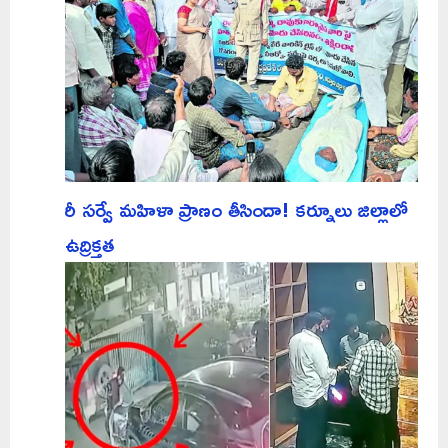
రీ సర్వే మహిళా ప్రాణం తీసిందా! కర్నూలు జిల్లాలో
ఉద్రిక్తత