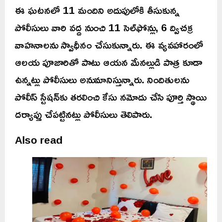
ఈ ఘటనలో 11 మందిని అదుపులోకి తీసుకున్న
పోలీసులు వారి వద్ద నుంచి 11 సెల్‌ఫోన్లు, 6 ద్విచక్ర
వాహనాలను స్వాధీనం చేసుకున్నారు. ఈ వ్యవహారంలో
ఆలయ పూజారితో పాటు ఆయన మేనల్లుడి పాత్ర కూడా
ఉన్నట్లు పోలీసులు అనుమానిస్తున్నారు. నిందితులను
పోలీస్ స్టేషన్‌కు తరలించి కేసు నమోదు చేసి పూర్తి స్థాయి
దర్యాప్తు చేపట్టినట్లు పోలీసులు తెలిపారు.
Also read