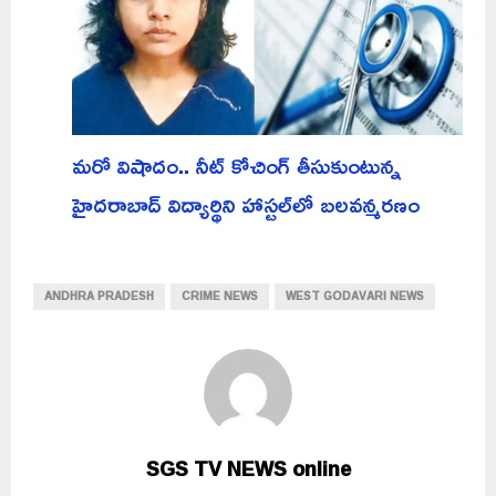
మరో విషాదం.. నీట్ కోచింగ్ తీసుకుంటున్న
హైదరాబాద్ విద్యార్థిని హాస్టల్‌లో బలవన్మరణం
ANDHRA PRADESH
CRIME NEWS
WEST GODAVARI NEWS
SGS TV NEWS online