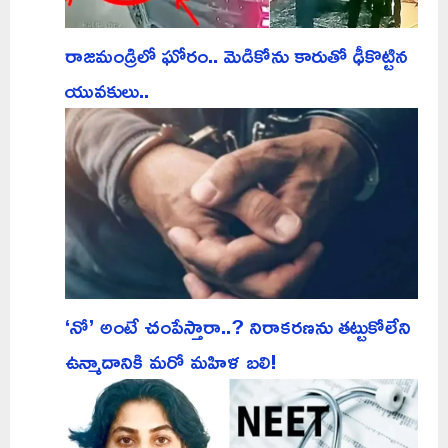
రాజమండ్రిలో ఘోరం.. మెడికోను కారుతో ఢీకొట్టిన
యువకులు..
‘నో’ అంటే చంపేస్తారా..? నిరాకరణను తట్టుకోలేని
ఉన్మాదానికి మరో మహిళ బలి!