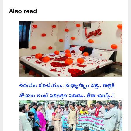
Also read
ఉదయం పరిచయం.. మధ్యాహ్నం పెళ్లి.. రాత్రికి
శోభనం అంటే పరిగెత్తిన వరుడు.. తీరా చూస్తే..!