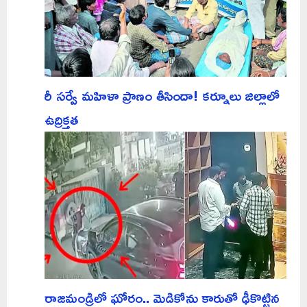
రీ సర్వే మహిళా ప్రాణం తీసిందా! కర్నూలు జిల్లాలో
ఉద్రిక్తత
రాజమండ్రిలో ఘోరం.. మెడికోను కారుతో ఢీకొట్టిన