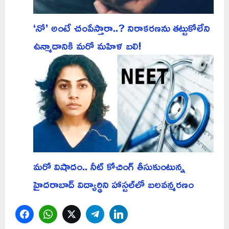
‘నో’ అంటే చంపేస్తారా..? నిరాకరణను తట్టుకోలేని
ఉన్మాదానికి మరో మహిళ బలి!
మరో విషాదం.. నీట్ కోచింగ్ తీసుకుంటున్న
హైదరాబాద్ విద్యార్థిని హాస్టల్‌లో బలవన్మరణం
Facebook
WhatsApp
Twitter
Telegram
LinkedIn