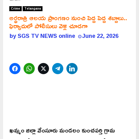
Crime
Telangana
అర్ధరాత్రి ఆలయ ప్రాంగణం నుంచి పెద్ద పెద్ద శబ్దాలు..
ఫిర్యాదులో పోలీసులు వెళ్లి చూడగా
by
SGS TV NEWS online
June 22, 2026
Facebook
WhatsApp
Twitter
Telegram
LinkedIn
ఖమ్మం జిల్లా వేంసూరు మండలం కుంచపర్తి గ్రామ