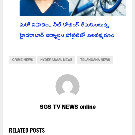
మరో విషాదం.. నీట్ కోచింగ్ తీసుకుంటున్న
హైదరాబాద్ విద్యార్థిని హాస్టల్‌లో బలవన్మరణం
CRIME NEWS
HYDERABAAL NEWS
TELANGANA NEWS
SGS TV NEWS online
RELATED POSTS