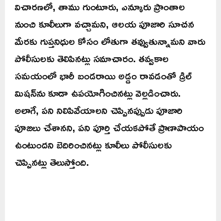
విచారణలో, తాము గుంటూరు, ఎన్కూరు ప్రాంతాల
నుంచి కూలీలుగా వచ్చామని, ఆలయ పూజారి సూచన
మేరకు గుప్తనిధుల కోసం లోతుగా తవ్వుతున్నామని వారు
పోలీసులకు తెలిపినట్లు సమాచారం. తవ్వకాల
సమయంలో భారీ బండరాయి అడ్డం రావడంతో డ్రిల్
మిషన్‌ను కూడా ఉపయోగించినట్లు వెల్లడించారు.
అలాగే, పని నిలిపివేయాలని చెప్పినప్పుడు పూజారి
పూజలు చేశానని, పని పూర్తి చేయకపోతే ప్రాణాపాయం
ఉంటుందని బెదిరించినట్లు కూలీలు పోలీసులకు
చెప్పినట్లు తెలుస్తోంది.