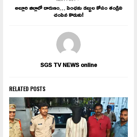
అల్లూరి జిల్లాలో దారుణం… పింఛను డబ్బుల కోసం తండ్రిని
చంపిన కొడుకు!
SGS TV NEWS online
RELATED POSTS