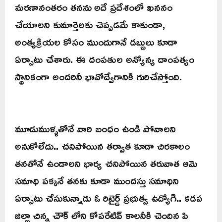
మరణానంతరం తనను అదే ప్రదేశంలో ఖననం
చేయాలని కుమార్తెలకు చెప్పడమే కాకుండా,
అంత్యక్రియల కోసం ముందుగానే డబ్బులు కూడా
ఏర్పాటు చేశారు. ఈ దంపతుల అన్యోన్య దాంపత్యం
స్థానికంగా అందరినీ భావోద్వేగానికి గురిచేస్తోంది.
మూడుముళ్ళతోనే వారి బంధం ఉండి పోవాలని
అనుకోలేదు.. చనిపోయిన తర్వాత కూడా చిరకాలం
తనతోనే ఉండాలని భార్య చనిపోయిన తరువాత ఆమె
సమాధి పక్కనే తనకు కూడా ముందస్తు సమాధిని
ఏర్పాటు చేసుకున్నాడు ఓ రిటైర్డ్ ప్రభుత్వ ఉద్యోగి.. కడప
జిల్లా చిన్న చౌక్ లోని కోపరేటివ్ కాలనీకి చెందిన పి