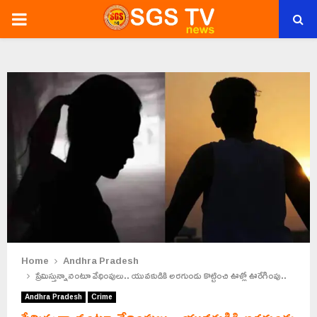
PRIMARY
MENU
Home
Andhra Pradesh
ప్రేమిస్తున్నానంటూ వేధింపులు.. యువకుడికి అరగుండు కొట్టించి ఊళ్లో ఊరేగింపు..
Andhra Pradesh
Crime