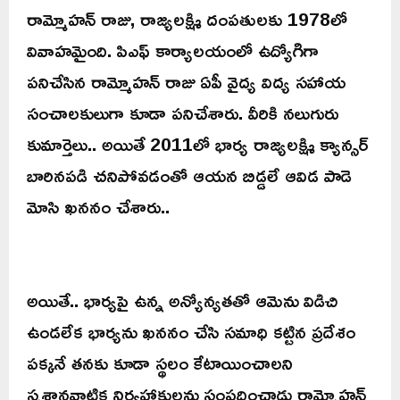
రామ్మోహన్ రాజు, రాజ్యలక్ష్మి దంపతులకు 1978లో
వివాహమైంది. పిఎఫ్ కార్యాలయంలో ఉద్యోగిగా
పనిచేసిన రామ్మోహన్ రాజు ఏపీ వైద్య విద్య సహాయ
సంచాలకులుగా కూడా పనిచేశారు. వీరికి నలుగురు
కుమార్తెలు.. అయితే 2011లో భార్య రాజ్యలక్ష్మి క్యాన్సర్
బారినపడి చనిపోవడంతో ఆయన బిడ్డలే ఆవిడ పాడె
మోసి ఖననం చేశారు..
అయితే.. భార్యపై ఉన్న అన్యోన్యతతో ఆమెను విడిచి
ఉండలేక భార్యను ఖననం చేసి సమాధి కట్టిన ప్రదేశం
పక్కనే తనకు కూడా స్థలం కేటాయించాలని
స్మశానవాటిక నిర్వహాకులను సంప్రదించాడు రామ్మోహన్