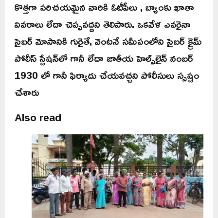
కొత్తగా పరిచయమైన వారికి ఓటీపీలు , బ్యాంకు ఖాతా
వివరాలు లేదా చెప్పవద్దని తెలిపారు. ఒకవేళ ఎవరైనా
సైబర్ మోసానికి గురైతే, వెంటనే సమీపంలోని సైబర్ క్రైమ్
పోలీస్ స్టేషన్‌లో గానీ లేదా జాతీయ హెల్ప్‌లైన్ నంబర్
1930 లో గానీ ఫిర్యాదు చేయవచ్చని పోలీసులు స్పష్టం
చేశారు
Also read