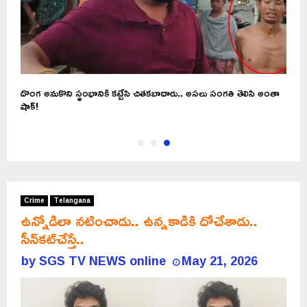
దొంగ అనుకొని స్థంభానికి కట్టేసి చితకబాదారు.. అసలు సంగతి తెలిసి అంతా
షాక్!
Crime
Telangana
ఉన్నోడిలా నటించాడు.. ఉన్నకాడికి దోచేశాడు..
సీన్‌కట్‌చేస్తే..
by
SGS TV NEWS online
May 21, 2026