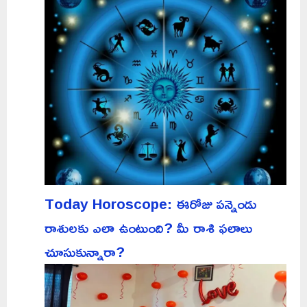
Today Horoscope: ఈరోజు పన్నెండు
రాశులకు ఎలా ఉంటుంది? మీ రాశి ఫలాలు
చూసుకున్నారా?