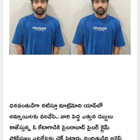
ధనవంతుడిగా నటిస్తూ మాట్రిమోని యాప్‌లో
అమ్మాయిలకు వలవేసి.. వారి పెద్ద ఎత్తున డబ్బులు
కాజేస్తున్న ఓ కేటాగాడికి సైబరాబాద్ సైబర్ క్రైమ్
పోలీసులు ఎట్టకేటకు చెక్‌ పెట్టారు. నిందితుడిని అరెస్ట్