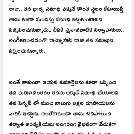
రాజు.. తన భార్య సమాధి పక్కనే కొంత స్థలం కేటాయిస్తే
తాను కూడా మందస్తు సమాధి కట్టుకుంటానని
విన్నవించుకున్నాడు.. దీనికి స్మశానవాటిక నిర్వాహకులు..
అంగీకరించడంతో రామ్మోహన్ రాజు తన సమాధిని
నిర్మించుకున్నారు.
అంతే కాకుండా ఆయన కుమార్తెలను కూడా ఒప్పించి
తన మరణానంతరం తనను అక్కడే సమాధి చేయాలని
తన పెన్షన్ లో నుంచి నాలుగు లక్షల రూపాయలను
వారికి ఇచ్చారు. అంతేకాకుండా తాను చనిపోయిన
తర్వాత అంత్యక్రియలు అంగరంగ వైభవంగా వేడుకగా
జరగాలని 50వేల రూపాయలను తన స్నేహితులకు