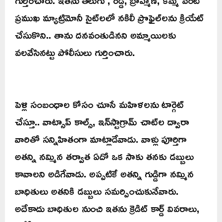
గుర్తించారు. ఇతను తెలుగు , రెడ్డి, బ్రాహ్మణ, కమ్మ వంటి
ప్రముఖ మ్యాట్రిమోనీ సైట్‌లలో నకిలీ ప్రొఫైల్‌లను క్రియేట్
చేసుకొని.. తాను దనవంతుడినని అమ్మాయిలకు
వలవేసినట్టు పోలీసులు గుర్తించారు.
పెళ్లి సంబంధాల కోసం చూసే మహిళలను టార్గెట్
చేస్తూ.. వాట్సాప్ కాల్స్, ఇన్‌స్టాగ్రామ్ చాట్‌ల ద్వారా
వారితో సన్నిహితంగా మాట్లాడేవాడు. వాళ్లు పూర్తిగా
అతన్ని నమ్మిన తర్వాత ఏదో ఒక సాకు తనకు డబ్బులు
కావాలని అడిగేవాడు. అప్పటికే అతన్ని గుడ్డిగా నమ్మిన
బాధితులు అతనికి డబ్బులు సమర్పించుకునేవారు.
అదేకాదు బాధితుల నుంచి ఇతను క్రెడిట్ కార్డ్ వివరాలు,