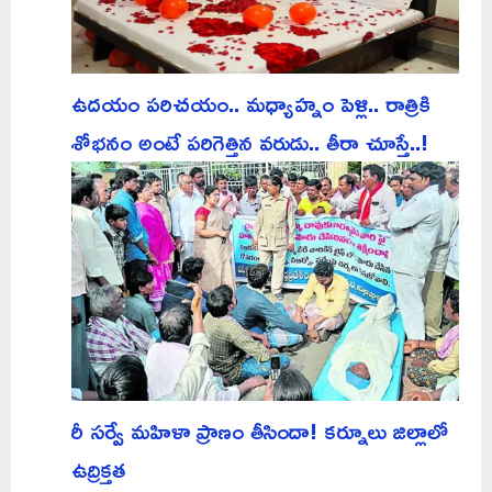
ఉదయం పరిచయం.. మధ్యాహ్నం పెళ్లి.. రాత్రికి
శోభనం అంటే పరిగెత్తిన వరుడు.. తీరా చూస్తే..!
రీ సర్వే మహిళా ప్రాణం తీసిందా! కర్నూలు జిల్లాలో
ఉద్రిక్తత