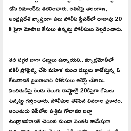
చేసి రిమాండ్‌కు తరలించారు. అతడిపై తెలంగాణ,
ఆంధ్రప్రదేశ్‌ వ్యాప్తంగా పలు పోలీస్ స్టేసన్‌లో దాదాపు 20
కి పైగా మోసాల కేసులు ఉన్నట్లు పోలీసులు వెల్లడించారు.
తన దగ్గర బాగా డబ్బులు ఉన్నాయని.. మ్యాట్రిమోనీలో
నకిలీ ప్రోఫైల్స్‌ చేసి మహిళ నుంచి డబ్బులు కాజేస్తున్న ఓ
కేటుడానికి సైబరాబాద్‌ పోలీసులు అరెస్ట్ చేశారు.
నిందితుడిపై రెండు తెలుగు రాష్ట్రాల్లో 20కిపైగా కేసులు
ఉన్నట్టు గుర్తించారు. పోలీసుల తెలిపిన వివరాల ప్రకారం.
నిందితుడు ఏపీలోని పశ్చిమ గోదావరి జిల్లా
ఉండ్రాజవరానికి చెందిన మందా వెంకట కామేషుగా