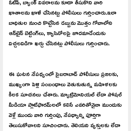
ఓటీపీ, బ్యాంక్ వివరాలను కూడా తీసుకొని వారి
ఖాతాలను ఖాళీ చేసినట్టు పోలీసులు గుర్తించారు.ఇలా
బాధితుల నుంచి కొట్టేసిన డబ్బును మొత్తం గోవాలోని
ఆన్‌లైన్ బెట్టింగ్‌లు, క్యాసినోలపై జూదమాడేందుకు
విచ్చలవిడిగా ఖర్చు చేసినట్లు పోలీసులు గుర్తించారు.
ఈ ఘటన నేపథ్యంలో సైబరాబాద్ పోలీసులు ప్రజలకు,
ముఖ్యంగా పెళ్లి సంబంధాలు వెతుకుతున్న మహిళలకు
కీలక సూచనలు చేశారు. మ్యాట్రిమోనియల్ లేదా సోషల్
మీడియా ప్లాట్‌ఫారమ్‌లలో కలిసే ఎవరితోనైనా ముందుకు
వెళ్లే ముందు వారి గుర్తింపు, నేపథ్యాన్ని పూర్తిగా
తెలుసుకోవాలని సూచించారు. తెలియని వ్యక్తులకు లేదా