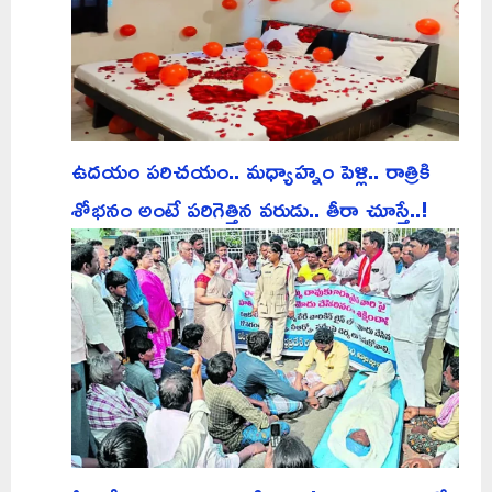
ఉదయం పరిచయం.. మధ్యాహ్నం పెళ్లి.. రాత్రికి
శోభనం అంటే పరిగెత్తిన వరుడు.. తీరా చూస్తే..!