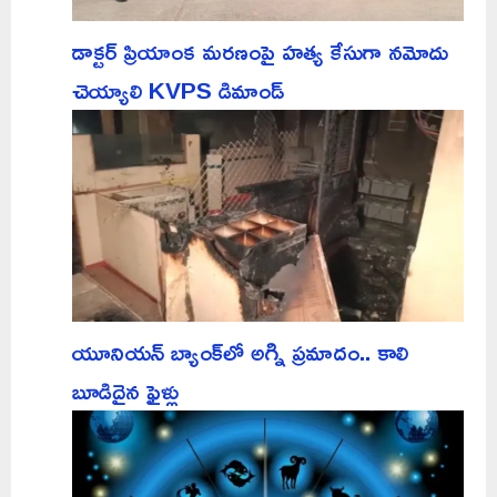
డాక్టర్ ప్రియాంక మరణంపై హత్య కేసుగా నమోదు
చెయ్యాలి KVPS డిమాండ్
యూనియన్ బ్యాంక్‌లో అగ్ని ప్రమాదం.. కాలి
బూడిదైన ఫైళ్లు