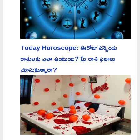
Today Horoscope: ఈరోజు పన్నెండు
రాశులకు ఎలా ఉంటుంది? మీ రాశి ఫలాలు
చూసుకున్నారా?