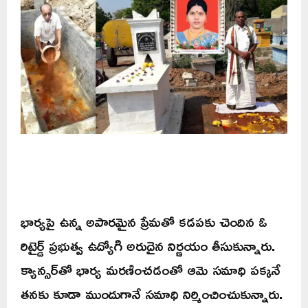
భార్యపై ఉన్న అపారమైన ప్రేమతో కడపకు చెందిన ఓ
రిటైర్డ్ ప్రభుత్వ ఉద్యోగి అరుదైన నిర్ణయం తీసుకున్నారు.
క్యాన్సర్‌తో భార్య మరణించడంతో ఆమె సమాధి పక్కనే
తనకు కూడా ముందుగానే సమాధి నిర్మించించుకున్నారు.