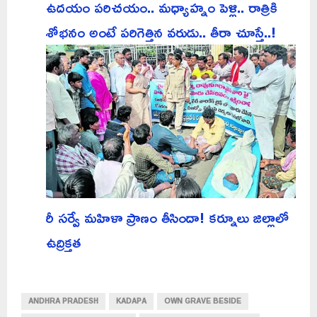
ఉదయం పరిచయం.. మధ్యాహ్నం పెళ్లి.. రాత్రికి
శోభనం అంటే పరిగెత్తిన వరుడు.. తీరా చూస్తే..!
రీ సర్వే మహిళా ప్రాణం తీసిందా! కర్నూలు జిల్లాలో
ఉద్రిక్తత
ANDHRA PRADESH
KADAPA
OWN GRAVE BESIDE