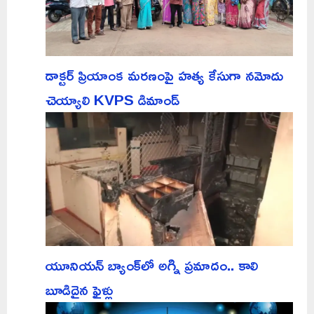
డాక్టర్ ప్రియాంక మరణంపై హత్య కేసుగా నమోదు
చెయ్యాలి KVPS డిమాండ్
యూనియన్ బ్యాంక్‌లో అగ్ని ప్రమాదం.. కాలి
బూడిదైన ఫైళ్లు