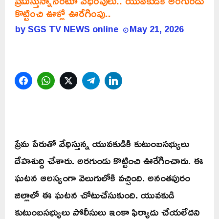
ప్రేమిస్తున్నానంటూ వేధింపులు.. యువకుడికి అరగుండు
కొట్టించి ఊళ్లో ఊరేగింపు..
by
SGS TV NEWS online
May 21, 2026
Facebook
WhatsApp
Twitter
Telegram
LinkedIn
ప్రేమ పేరుతో వేధిస్తున్న యువకుడికి కుటుంబసభ్యులు
దేహశుద్ది చేశారు. అరగుండు కొట్టించి ఊరేగించారు. ఈ
ఘటన ఆలస్యంగా వెలుగులోకి వచ్చింది. అనంతపురం
జిల్లాలో ఈ ఘటన చోటుచేసుకుంది. యువకుడి
కుటుంబసభ్యులు పోలీసులు ఇంకా ఫిర్యాదు చేయలేదని