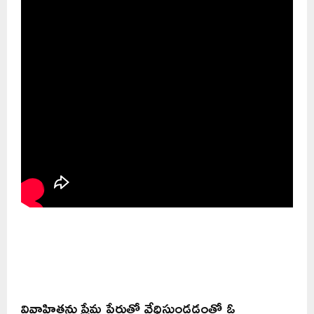
వివాహితను ప్రేమ పేరుతో వేధిస్తుండడంతో ఓ