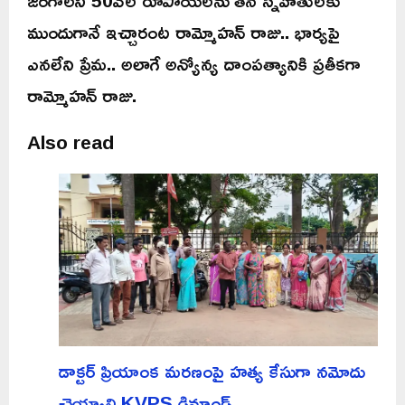
ముందుగానే ఇచ్చారంట రామ్మోహన్ రాజు.. భార్యపై
ఎనలేని ప్రేమ.. అలాగే అన్యోన్య దాంపత్యానికి ప్రతీకగా
రామ్మోహన్ రాజు.
Also read
డాక్టర్ ప్రియాంక మరణంపై హత్య కేసుగా నమోదు
చెయ్యాలి KVPS డిమాండ్