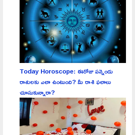
Today Horoscope: ఈరోజు పన్నెండు
రాశులకు ఎలా ఉంటుంది? మీ రాశి ఫలాలు
చూసుకున్నారా?