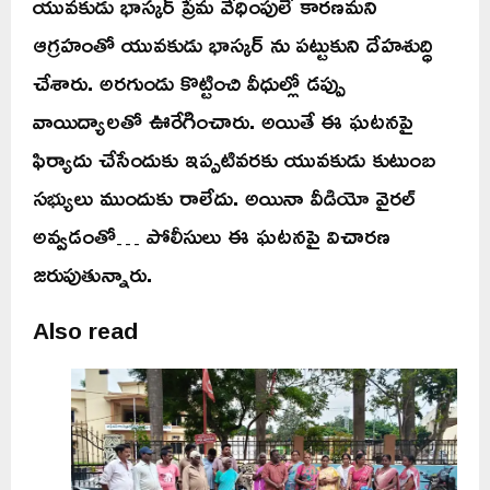
యువకుడు భాస్కర్ ప్రేమ వేధింపులే కారణమని
ఆగ్రహంతో యువకుడు భాస్కర్ ను పట్టుకుని దేహశుద్ధి
చేశారు. అరగుండు కొట్టించి వీధుల్లో డప్పు
వాయిద్యాలతో ఊరేగించారు. అయితే ఈ ఘటనపై
ఫిర్యాదు చేసేందుకు ఇప్పటివరకు యువకుడు కుటుంబ
సభ్యులు ముందుకు రాలేదు. అయినా వీడియో వైరల్
అవ్వడంతో… పోలీసులు ఈ ఘటనపై విచారణ
జరుపుతున్నారు.
Also read