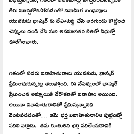
తీరు మార్చుకోకపోవడంతో వివాహిత బంధువులు
యువకుడు భాస్కర్ కు దేహశుద్ధి చేసి అరగుండు కొట్టించి
చెప్పులు దండి వేసి మరి అవమానకర రీతిలో వీధుల్లో
ఊరేగించారు.
గతంలో సదరు వివాహితురాలు యువకుడు, భాస్కర్
ప్రేమించుకున్నట్లు తెలుస్తోంది. ఈ నేపథ్యంలో భాస్కర్
ప్రేమించిన అమ్మాయికి వేరొకరితో వివాహం అయింది.
అయినా వివాహితురాలితో ప్రేమిస్తున్నానని
వెంటపడడంతో… ఆమె భర్త వివాహితురాలిని పుట్టింట్లో
వదిలి వెళ్లాడు. తమ కూతురిని భర్త వదిలేయడానికి