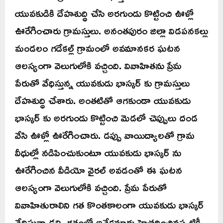
యువకుడికి దేహశుద్ధి చేసి అరగుండు కొట్టించి ఊళ్లో
ఊరేగించారు గ్రామస్తులు. అనంతపురం జిల్లా విడపనకల్లు
మండలం గడేకల్ల్ గ్రామంలో అవమానకర ఘటన
ఆలస్యంగా వెలుగులోకి వచ్చింది. వివాహితను ప్రేమ
పేరుతో వేధిస్తున్న యువకుడు భాస్కర్ కు గ్రామస్తులు
దేహశుద్ధి చేశారు. అంతటితో ఆగకుండా యువకుడు
భాస్కర్ కు అరగుండు కొట్టించి మెడలో చెప్పులు దండ
వేసి ఊళ్లో ఊరేగించారు. డప్పు వాయిద్యాలతో గ్రామ
వీధుల్లో నడిపించుకుంటూ యువకుడు భాస్కర్ ను
ఊరేగించిన వీడియో వైరల్ అవడంతో ఈ ఘటన
ఆలస్యంగా వెలుగులోకి వచ్చింది. ప్రేమ పేరుతో
వివాహితురాలిని గత కొంతకాలంగా యువకుడు భాస్కర్
వేధిస్తున్నాడని, గతంలో అనేకమార్లు హెచ్చరించినప్పటికీ