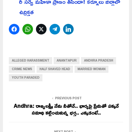
రీ సర్వే మహిళా ప్రాణం తీసిందా! కర్నూలు జిల్లాలో
ఉద్రిక్తత
Facebook
WhatsApp
Twitter
Telegram
LinkedIn
ALLEGED HARASSMENT
ANANTAPUR
ANDHRA PRADESH
CRIME NEWS
HALF SHAVED HEAD
MARRIED WOMAN
YOUTH PARADED
PREVIOUS POST
Andhra: రాజ్యలక్ష్మీ నేను నీతోనే.. భార్యపై ప్రేమతో పక్కనే
సమాధి కట్టించుకున్న భర్త.. ఎక్కడంటే..
NEXT POST