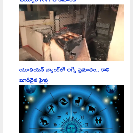
యూనియన్ బ్యాంక్‌లో అగ్ని ప్రమాదం.. కాలి
బూడిదైన ఫైళ్లు