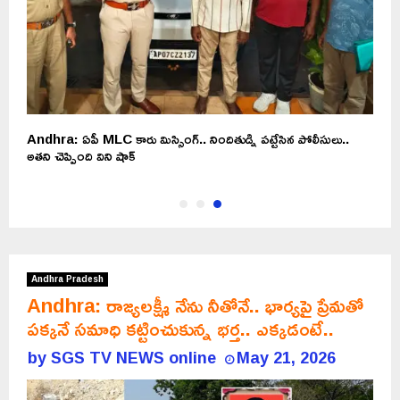
Andhra: ఏపీ MLC కారు మిస్సింగ్.. నిందితుడ్ని పట్టేసిన పోలీసులు..
అతని చెప్పింది విని షాక్
Andhra Pradesh
Andhra: రాజ్యలక్ష్మీ నేను నీతోనే.. భార్యపై ప్రేమతో
పక్కనే సమాధి కట్టించుకున్న భర్త.. ఎక్కడంటే..
by
SGS TV NEWS online
May 21, 2026