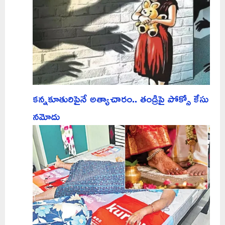
కన్నకూతురిపైనే అత్యాచారం.. తండ్రిపై పోక్సో కేసు
నమోదు