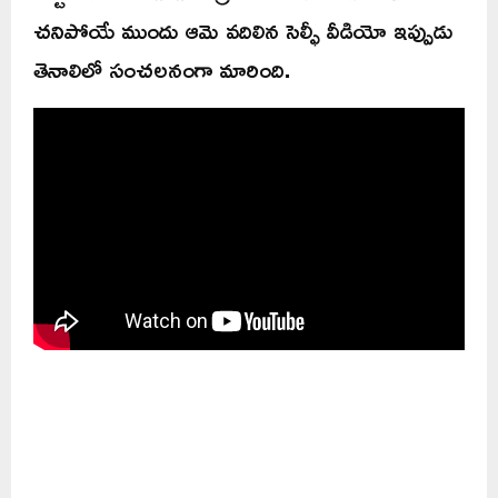
చనిపోయే ముందు ఆమె వదిలిన సెల్ఫీ వీడియో ఇప్పుడు
తెనాలిలో సంచలనంగా మారింది.