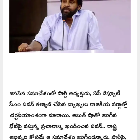
జనసేన సమావేశంలో పార్టీ అధ్యక్షుడు, ఏపీ డిప్యూటీ
సీఎం పవన్ కల్యాణ్ చేసిన వ్యాఖ్యలు రాజకీయ వర్గాల్లో
చర్చనీయాంశంగా మారాయి. అమిత్ షాతో జరిగిన
భేటీపై వస్తున్న ప్రచారాన్ని ఖండించిన పవన్.. రాష్ట్ర
అభివృద్ధి కోసమే ఆ సమావేశం జరిగిందన్నారు. పార్టీపై,