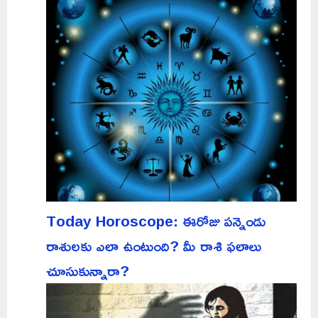
Today Horoscope: ఈరోజు పన్నెండు
రాశులకు ఎలా ఉంటుంది? మీ రాశి ఫలాలు
చూసుకున్నారా?