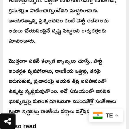
తీసుకెళ్తానన్నారు. పార్టీలో ఉండగలిగినవాళ్లే ఉండాలని,
క్రమశిక్షణ పాటించాల్సిందేనని హెచ్చరించారు.
నాయకత్వాన్ని ప్రశ్నించడం కంటే పార్టీ ఆదేశాలను
అమలు చేయడంపైనే దృష్టి పెట్టాలని కార్యకర్తలకు
సూచించారు.
మొత్తంగా పవన్ కల్యాణ్ వ్యాఖ్యలు చూస్తే.. పార్టీ
అంతర్గత వ్యవహారాలు, రాజకీయ ఒత్తిళ్లు, తనపై
జరుగుతున్న ప్రచారంపై ఆయన తీవ్ర అసహనంతో
ఉన్నట్లు స్పష్టమవుతోంది. అదే సమయంలో జనసేన
భవిష్యత్తుపై మరింత దూకుడుగా ముందుకెళ్లే సంకేతాలు
కూడా ఇచ్చినట్లు రాజకీయ వర్గాలు విశ్లేషిస్తున్నాయి.
TE
Also read