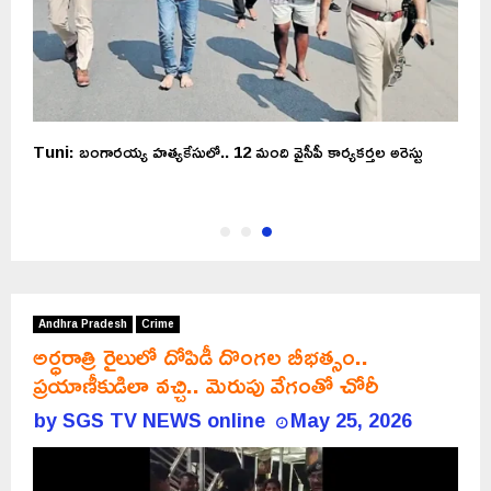
ి
Tuni: బంగారయ్య హత్యకేసులో.. 12 మంది వైసీపీ కార్యకర్తల అరెస్టు
Andhra Pradesh
Crime
అర్ధరాత్రి రైలులో దోపిడీ దొంగల బీభత్సం..
ప్రయాణీకుడిలా వచ్చి.. మెరుపు వేగంతో చోరీ
by
SGS TV NEWS online
May 25, 2026