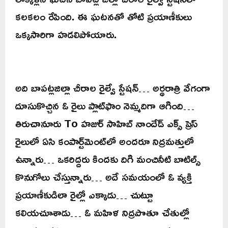
కలకలం రేపింది. ఈ ఘటనతో తోటి ప్రయాణీకులు
ఒక్కసారిగా హడలిపోయారు.
అది బాపట్లజిల్లా చీరాల రైల్వే స్టేషన్‌… అర్ధరాత్రి వేగంగా
దూసుకొచ్చిన ఓ రైలు ప్లాట్‌ఫాం నెమ్మదిగా ఆగింది…
తిరుచానూరు To హజుర్ సాహిబ్ నాందేడ్ ఎక్స్ ప్రెస్
రైలులో ఏసి కంపార్ట్‌మెంట్‌లో అందరూ నిద్రమత్తులో
ఉన్నారు… ఒకరిద్దరు కిందకు దిగి మంచినీటి బాటిల్స్‌
కొనుగోలు చేస్తున్నారు… అదే సమయంలో ఓ వ్యక్తి
ప్రయాణీకుడిలా రైల్లో ఎక్కాడు… చుట్టూ
కలియచూశాడు… ఓ మహిళ నిద్రపొతూ చేతుల్లో