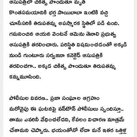
ఆసుపత్రిలో చికిత్స పొందుతూ మృతి
కొంతసమయానికి భర్త సాయిబాబా ఇంటికి వచ్చి
చూసేసరికి తిరుపతమ్మ అపస్మారక స్థితిలో పడి ఉంది.
గమనించిన ఆయన వెంటనే ఆమెను తెనాలి ప్రభుత్వ
ఆసుపత్రికి తరలించారు. పరిస్థితి విషమించడంతో అక్కడి
నుండి గుంటూరు సర్వజనా కనెక్టెడ్ ఆసుపత్రికి
తరలించగా.. అక్కడ చికిత్స పొందుతూ తిరుపతమ్మ
కన్నుమూసింది.
పోలీసుల వివరణ.. ప్రజా సంఘాల ఆగ్రహం
మరోవైపు ఈ ఘటనపై వన్‌టౌన్ పోలీసులు స్పందిస్తూ..
తాము ఎవరినీ వేధించలేదని, కేవలం విచారణ మాత్రమే
చేశామని చెప్పారు. భయంతోనో లేదా మరే ఇతర ఒత్తిళ్ల