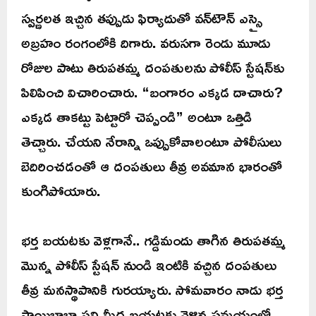
స్వర్ణలత ఇచ్చిన తప్పుడు ఫిర్యాదుతో వన్‌టౌన్ ఎస్సై
అబ్రహం రంగంలోకి దిగారు. వరుసగా రెండు మూడు
రోజుల పాటు తిరుపతమ్మ దంపతులను పోలీస్ స్టేషన్‌కు
పిలిపించి విచారించారు. “బంగారం ఎక్కడ దాచారు?
ఎక్కడ తాకట్టు పెట్టారో చెప్పండి” అంటూ ఒత్తిడి
తెచ్చారు. చేయని నేరాన్ని ఒప్పుకోవాలంటూ పోలీసులు
బెదిరించడంతో ఆ దంపతులు తీవ్ర అవమాన భారంతో
కుంగిపోయారు.
భర్త బయటకు వెళ్లగానే.. గడ్డిమందు తాగిన తిరుపతమ్మ
మొన్న పోలీస్ స్టేషన్ నుండి ఇంటికి వచ్చిన దంపతులు
తీవ్ర మనస్థాపానికి గురయ్యారు. సోమవారం నాడు భర్త
సాయిబాబా పని మీద బయటకు వెళ్లిన సమయంలో