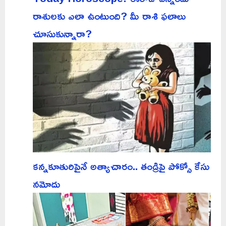
రాశులకు ఎలా ఉంటుంది? మీ రాశి ఫలాలు
చూసుకున్నారా?
కన్నకూతురిపైనే అత్యాచారం.. తండ్రిపై పోక్సో కేసు
నమోదు