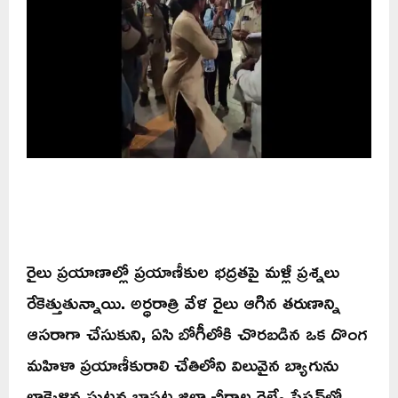
రైలు ప్రయాణాల్లో ప్రయాణీకుల భద్రతపై మళ్లీ ప్రశ్నలు
రేకెత్తుతున్నాయి. అర్ధరాత్రి వేళ రైలు ఆగిన తరుణాన్ని
ఆసరాగా చేసుకుని, ఏసి బోగీలోకి చొరబడిన ఒక దొంగ
మహిళా ప్రయాణీకురాలి చేతిలోని విలువైన బ్యాగును
లాక్కెళ్లిన ఘటన బాపట్ల జిల్లా చీరాల రైల్వే స్టేషన్‌లో