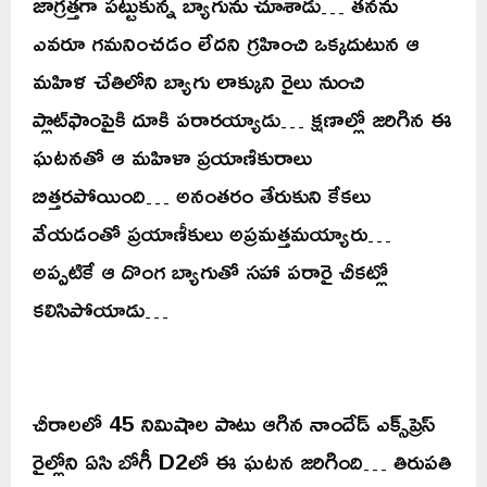
జాగ్రత్తగా పట్టుకున్న బ్యాగును చూశాడు… తనను
ఎవరూ గమనించడం లేదని గ్రహించి ఒక్కదుటున ఆ
మహిళ చేతిలోని బ్యాగు లాక్కుని రైలు నుంచి
ప్లాట్‌ఫాంపైకి దూకి పరారయ్యాడు… క్షణాల్లో జరిగిన ఈ
ఘటనతో ఆ మహిళా ప్రయాణికురాలు
బిత్తరపోయింది… అనంతరం తేరుకుని కేకలు
వేయడంతో ప్రయాణీకులు అప్రమత్తమయ్యారు…
అప్పటికే ఆ దొంగ బ్యాగుతో సహా పరారై చీకట్లో
కలిసిపోయాడు…
చీరాలలో 45 నిమిషాల పాటు ఆగిన నాందేడ్‌ ఎక్స్‌ప్రెస్‌
రైల్లోని ఏసి బోగీ D2లో ఈ ఘటన జరిగింది… తిరుపతి