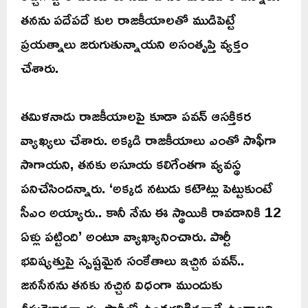
తనను పదేపదే కుల రాజకీయాలతో ముడిపెట్టే
ప్రయత్నాలు జరుగుతున్నాయని అసంతృప్తి వ్యక్తం
చేశారు.
తమిళనాడు రాజకీయాలపై కూడా పవన్ ఆసక్తికర
వ్యాఖ్యలు చేశారు. అక్కడి రాజకీయాలు ఎంతో సాఫీగా
సాగాయని, తనకు అసూయ కలిగేంతగా వ్యవస్థ
పనిచేసిందన్నారు. ‘అక్కడ నటుడు కటౌట్లు పెట్టుకుంటే
సీఎం అయ్యారు.. కానీ నేను ఈ స్థాయికి రావడానికి 12
ఏళ్లు పట్టింది’ అంటూ వ్యాఖ్యానించారు. పార్టీ
భవిష్యత్తుపై స్పష్టమైన సంకేతాలు ఇచ్చిన పవన్..
జనసేనను తనకు నచ్చిన విధంగా ముందుకు