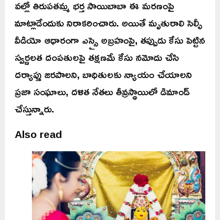
వల్లో తిరుపతమ్మ భర్త సాయిబాబా ఈ మరణంపై
మాట్లాడేందుకు నిరాకరించారు. అయితే మృతురాలి సెల్ఫీ
వీడియో ఆధారంగా ఎస్సై అబ్రహంపై, తప్పుడు కేసు పెట్టిన
స్వర్ణలత దంపతులపై తక్షణమే కేసు నమోదు చేసి
దర్యాప్తు జరపాలని, బాధితులకు న్యాయం చేయాలని
ప్రజా సంఘాలు, దళిత నేతలు తీవ్రస్థాయిలో డిమాండ్
చేస్తున్నారు.
Also read