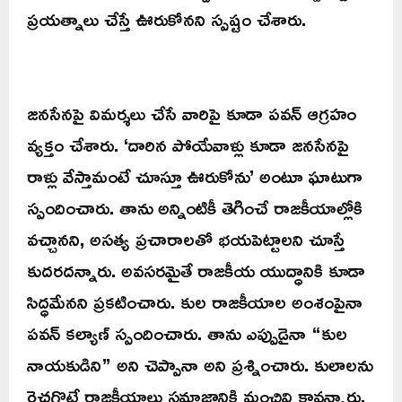
ప్రయత్నాలు చేస్తే ఊరుకోనని స్పష్టం చేశారు.
జనసేనపై విమర్శలు చేసే వారిపై కూడా పవన్ ఆగ్రహం
వ్యక్తం చేశారు. ‘దారిన పోయేవాళ్లు కూడా జనసేనపై
రాళ్లు వేస్తామంటే చూస్తూ ఊరుకోను’ అంటూ ఘాటుగా
స్పందించారు. తాను అన్నింటికీ తెగించే రాజకీయాల్లోకి
వచ్చానని, అసత్య ప్రచారాలతో భయపెట్టాలని చూస్తే
కుదరదన్నారు. అవసరమైతే రాజకీయ యుద్ధానికి కూడా
సిద్ధమేనని ప్రకటించారు. కుల రాజకీయాల అంశంపైనా
పవన్ కల్యాణ్ స్పందించారు. తాను ఎప్పుడైనా “కుల
నాయకుడిని” అని చెప్పానా అని ప్రశ్నించారు. కులాలను
రెచ్చగొట్టే రాజకీయాలు సమాజానికి మంచివి కావన్నారు.