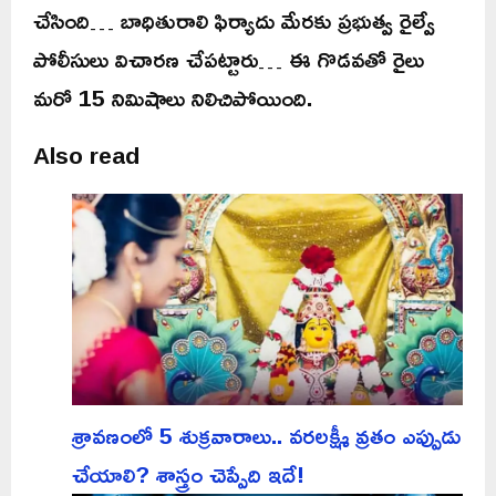
చేసింది… బాధితురాలి ఫిర్యాదు మేరకు ప్రభుత్వ రైల్వే
పోలీసులు విచారణ చేపట్టారు… ఈ గొడవతో రైలు
మరో 15 నిమిషాలు నిలిచిపోయింది.
Also read
శ్రావణంలో 5 శుక్రవారాలు.. వరలక్ష్మీ వ్రతం ఎప్పుడు
చేయాలి? శాస్త్రం చెప్పేది ఇదే!