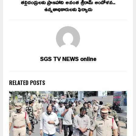
తల్లిదండ్రులకు ప్రాణహాని అనంత శ్రీరామ్ ఆందోళన..
ఉన్నతాధికారులకు ఫిర్యాదు
SGS TV NEWS online
RELATED POSTS