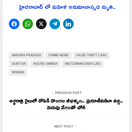
హైదరాబాద్ లో మహిళ అనుమానాస్పద మృతి..
Facebook
WhatsApp
Twitter
Telegram
LinkedIn
ANDHRA PRADESH
CRIME NEWS
FALSE THEFT CASE
GUNTUR
HOUSE OWNER
WATCHMAN ENDS LIFE
WOMAN
PREVIOUS POST
అర్ధరాత్రి రైలులో దోపిడీ దొంగల బీభత్సం.. ప్రయాణీకుడిలా వచ్చి..
మెరుపు వేగంతో చోరీ
NEXT POST