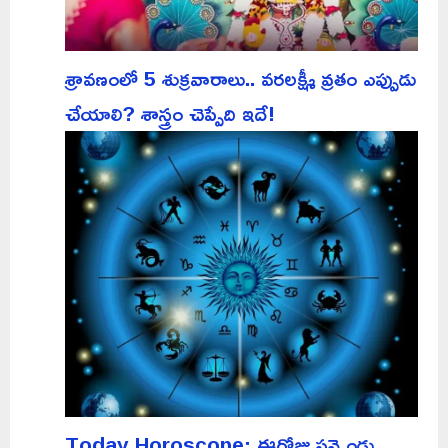
శ్రావణంలో 5 శుక్రవారాలు.. వరలక్ష్మీ వ్రతం ఎప్పుడు
చేయాలి? శాస్త్రం చెప్పేది ఇదే!
Today Horoscope: ఈరోజు పన్నెండు