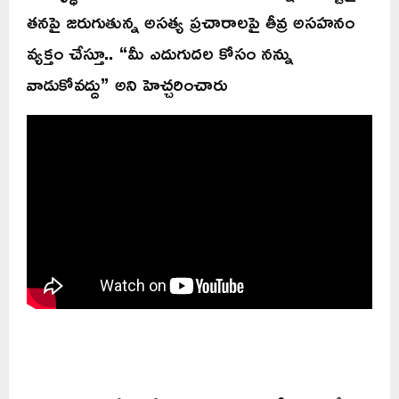
తనపై జరుగుతున్న అసత్య ప్రచారాలపై తీవ్ర అసహనం
వ్యక్తం చేస్తూ.. “మీ ఎదుగుదల కోసం నన్ను
వాడుకోవద్దు” అని హెచ్చరించారు