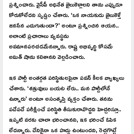
ప్రశ్నించారు. వైసీపీ అధినేత జైలుకెళ్లాలని తాను ఎప్పుడూ
కోరుకోలేదని స్పష్టం చేశారు. ‘ఒక నాయకుడు జైలుకెళ్తే
జనసేన ఎదుగుతుందా?’ అంటూ ప్రశ్నించిన ఆయన..
అలాంటి ప్రచారాలు వ్యవస్థను
అవమానపరచడమేనన్నారు. రాష్ట్ర అభివృద్ధి కోసమే
అమిత్ షాను కలిశానని వెల్లడించారు.
ఇక పార్టీ అంతర్గత పరిస్థితులపైనా పవన్ కీలక వ్యాఖ్యలు
చేశారు. ‘శత్రువులు బయట లేరు.. మన పార్టీలోనే
ఉన్నారు’ అంటూ అసంతృప్తి వ్యక్తం చేశారు. తనను
పదేపదే పరీక్షించే పరిస్థితి తీసుకురావొద్దని హెచ్చరిస్తూ..
ఇప్పటి వరకు చాలా భరించానని, ఇక భరించే ఓపిక
లేదన్నారు. దేనికైనా ఒక హద్దు ఉంటుందని, రెచ్చగొట్టే