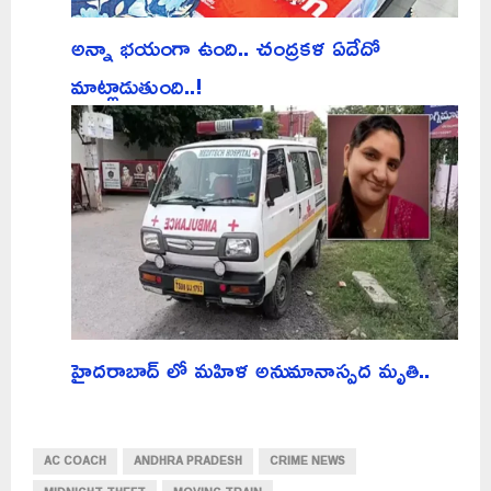
అన్నా భయంగా ఉంది.. చంద్రకళ ఏదేదో
మాట్లాడుతుంది..!
హైదరాబాద్ లో మహిళ అనుమానాస్పద మృతి..
AC COACH
ANDHRA PRADESH
CRIME NEWS