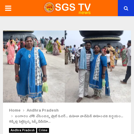
PRIMARY
MENU
Home
Andhra Pradesh
బంగారం చోరీ చేసిందన్న ఫ్లాట్ ఓనర్.. మహిళా వాచ్‌మెన్ ఊహించని నిర్ణయం..
కన్నీళ్లు పెట్టిస్తున్న సెల్ఫీ వీడియో..
Andhra Pradesh
Crime