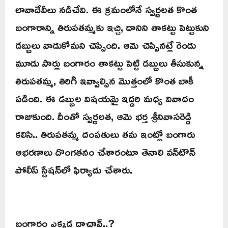
లావాదేవీలు నడిచేవి. ఈ క్రమంలోనే స్వర్ణలత కొంత
బంగారాన్ని తిరుపతమ్మకు ఇచ్చి, దానిని తాకట్టు పెట్టుకుని
డబ్బులు వాడుకోమని చెప్పింది. ఆమె చెప్పినట్లే రెండు
మూడు సార్లు బంగారం తాకట్టు పెట్టి డబ్బులు తీసుకున్న
తిరుపతమ్మ, తిరిగి ఇవ్వాల్సిన మొత్తంలో కొంత బాకీ
పడింది. ఈ డబ్బుల విషయమై ఇద్దరి మధ్య వివాదం
రాజుకుంది. దీంతో స్వర్ణలత, ఆమె భర్త శ్రీనివాసరెడ్డి
కలిసి.. తిరుపతమ్మ దంపతులు తమ ఇంట్లో బంగారు
ఆభరణాలు దొంగతనం చేశారంటూ తెనాలి వన్‌టౌన్
పోలీస్ స్టేషన్‌లో ఫిర్యాదు చేశారు.
బంగారం ఎక్కడ దాచావ్..?