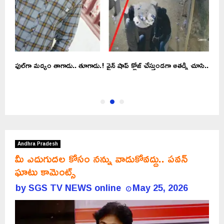
ఫుల్‌గా మద్యం తాగాడు.. తూగాడు.! వైన్ షాప్ క్లోజ్ చేస్తుండగా అతడ్ని చూసి..
ప
చ
Andhra Pradesh
మీ ఎదుగుదల కోసం నన్ను వాడుకోవద్దు.. పవన్‌
ఘాటు కామెంట్స్
by
SGS TV NEWS online
May 25, 2026