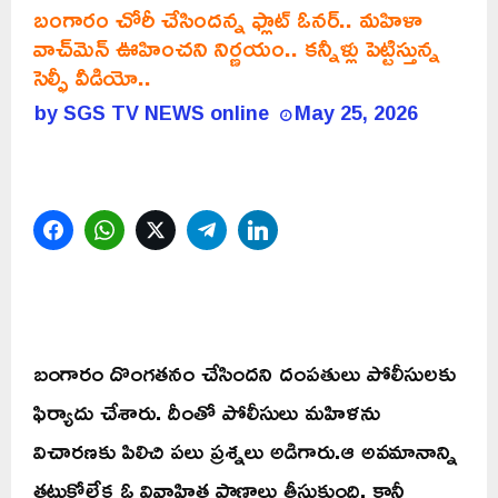
బంగారం చోరీ చేసిందన్న ఫ్లాట్ ఓనర్.. మహిళా
వాచ్‌మెన్ ఊహించని నిర్ణయం.. కన్నీళ్లు పెట్టిస్తున్న
సెల్ఫీ వీడియో..
by
SGS TV NEWS online
May 25, 2026
Facebook
WhatsApp
Twitter
Telegram
LinkedIn
బంగారం దొంగతనం చేసిందని దంపతులు పోలీసులకు
ఫిర్యాదు చేశారు. దీంతో పోలీసులు మహిళను
విచారణకు పిలిచి పలు ప్రశ్నలు అడిగారు.ఆ అవమానాన్ని
తట్టుకోలేక ఓ వివాహిత ప్రాణాలు తీసుకుంది. కానీ