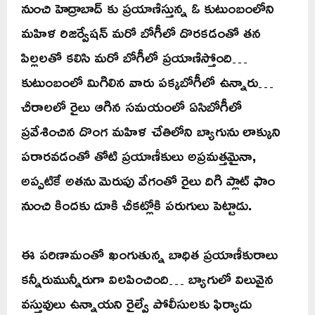
నుంచి హెద్రాబాద్ కు ప్రయాణిస్తున్న ఓ కుటుంబంలోని
మహిళ రిజర్వేషన్‌ మరో బోగీలో దొరకడంతో తన
పిల్లలతో కలిసి మరో బోగీలో ప్రయాణిస్తోంది…
కుటుంబంలో మిగిలిన వారు పక్కబోగీలో ఉన్నారు…
చీరాలలో రైలు ఆగిన సమయంలో ఏసిబోగీలో
ప్రవేశించిన దొంగ మహిళ చేతిలోని బ్యాగును లాక్కుని
పరారవడంతో తోటి ప్రయాణీకులు అప్రమత్తమైనా,
అప్పటికే అతను మెరుపు వేగంతో రైలు దిగి ప్లాట్‌ ఫాం
నుంచి కిందకు దూకి చీకట్లోకి పరుగులు పెట్టాడు.
ఈ పరిణామంతో ఖంగుతున్న బాధిత ప్రయాణీకురాలు
కన్నీరుమున్నీరుగా విలపించింది… బ్యాగులో విలువైన
వస్తువులు ఉన్నాయని రైల్వే పోలీసులకు ఫిర్యాదు