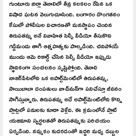
గుంటూరు జిల్లా తెనాలిలో తీవ్ర కలకలం రేపిన ఒక
విషాద ఘటన వెలుగుచూసింది. బంగారం దొంగతనం
కేసులో పోలీసుల విచారణతో మనస్థాపం చెందిన
తిరుపతమ్మ అనే వివాహిత సెల్ఫీ వీడియో తీసుకొని
గడ్డిమందు తాగి ఆత్మహత్యకు పాల్పడింది. చనిపోయే
ముందు ఆమె రికార్డ్ చేసిన సెల్ఫీ వీడియో ఇప్పుడు
స్థానికంగా సంచలనం సృష్టిస్తోంది. తెనాలి
నాజర్‌పేటలోని ఒక అపార్ట్‌మెంట్‌లో తిరుపతమ్మ,
సాయిబాబా దంపతులు వాచ్‌మన్‌గా పనిచేస్తూ జీవనం
సాగిస్తున్నారు. తిరుపతమ్మ అదే అపార్ట్‌మెంట్‌లోని కొన్ని
ప్లాట్లలో పనులకు కూడా వెళ్లేది. ఈ క్రమంలోనే ప్లాట్
యజమాని స్వర్ణలతతో తిరుపతమ్మకు పరిచయం
ఏర్పడింది. నమ్మకం కుదరడంతో ఇద్దరి మధ్య డబ్బుల