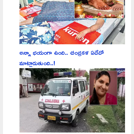
అన్నా భయంగా ఉంది.. చంద్రకళ ఏదేదో
మాట్లాడుతుంది..!