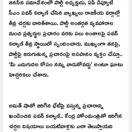
జనసేన సమావేశంలో పార్టీ అధ్యక్షుడు, ఏపీ డిప్యూటీ
సీఎం పవన్ కల్యాణ్ చేసిన వ్యాఖ్యలు రాజకీయ వర్గాల్లో
తీవ్ర చర్చకు దారితీశాయి. పార్టీ అంతర్గత వ్యవహారాల
నుంచి ప్రత్యర్థుల ప్రచారం వరకు పలు అంశాలపై పవన్
కల్యాణ్ తీవ్ర స్థాయిలో స్పందించారు. ముఖ్యంగా తనపై,
పార్టీపై జరుగుతున్న ప్రచారంపై అసహనం వ్యక్తం చేస్తూ..
‘మీ ఎదుగుదల కోసం నన్ను వాడుకోవద్దు’ అంటూ ఘాటు
హెచ్చరికలు చేశారు.
అమిత్ షాతో జరిగిన భేటీపై వస్తున్న ప్రచారాన్ని
ఖండించిన పవన్ కల్యాణ్.. కేంద్ర హోంమంత్రితో జరిగిన
చర్చల విషయాలు బయటివాళ్లకు ఎలా తెలుస్తాయని