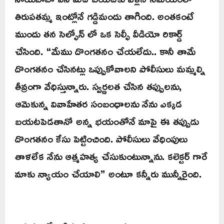
తిరుపతమ్మ ఇంట్లోనే గడ్డిమందు తాగింది. అంతకంటే
ముందు తన సెల్ఫోన్ లో ఒక సెల్ఫీ వీడియో రికార్డ్
చేసింది. “మేము దొంగతనం చేయలేదు.. కానీ తామే
దొంగతనం చేసినట్లు ఒప్పుకోవాలని పోలీసులు మమ్మల్ని
తీవ్రంగా వేధిస్తున్నారు. స్వర్ణలత చేసిన తప్పులను,
ఆమెకున్న వివాహేతర సంబంధాలను నేను ఎక్కడ
బయటపెడతానో అన్న భయంతోనే మాపై ఈ తప్పుడు
దొంగతనం కేసు పెట్టించింది. పోలీసులు వేధింపులు
తాళలేక నేను ఆత్మహత్య చేసుకుంటున్నాను. కలెక్టర్ గారే
మాకు న్యాయం చేయాలి” అంటూ కన్నీరు మున్నీరైంది.