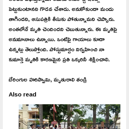
పెట్టుకుంటానని గొడవ చేశాడు. అనుకోకుండా మందు
తాగిందని, ఆసుపత్రికి తీసుకు పోతున్నామని చెప్పారు.
అంతలోనే మృతి చెందిందని చెబుతున్నారు. ఈ మృతిపై
అనుమానాలు ఉన్నాయి. ఒంటిపై గాయాలు కూడా
ఉన్నట్లు తెలుస్తోంది. పోస్టుమార్టం నిర్వహించి నా
కుమార్తె మృతికి కారణమైన ప్రతి ఒక్కరినీ శిక్షించాలి.
బేరింగుల హరిస్వామి, మృతురాలి తండ్రి
Also read