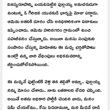
నిజస్వరూపాన్ని బయటపెట్టిన పుల్లయ్య అనుచరుడుగా
ఉంటున్న ఓ గిరిజన యువకుడి భార్యపై మోజు పడ్డాడు.
ఆమెను అతనికి దూరం చేసి అనధికారికంగా విడాకులు
ఇప్పించాడు. ఆమెను హరినగరం గ్రామంలో ఉంచి
సహజీవనం చేస్తున్నాడు. అయినా మనసు సంపుకుని
సంసారం చేస్తున్న మోహితకు ఈ మధ్య భర్తతోపాటు
ఇంట్లో ఉన్న వారి వేధింపులు అధికమవడాన్ని
జీర్ణించుకోలేకపోయింది.
ఈ మధ్యనే పుట్టింటికి వెళ్లి తన తల్లితో అమ్మా.. పుల్లయ్య
నన్ను మోసం చేశాడు.. నాకు బతకాలని లేదని చెప్పింది.
అయితే అతను అధికార పార్టీకి చెందిన వాడు, మనం
ఏమీ చేయలేము.. కేసు పెడదామన్నా మన మీదనే దాడి