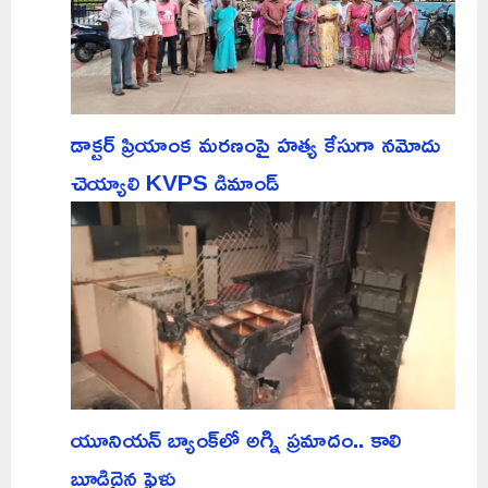
డాక్టర్ ప్రియాంక మరణంపై హత్య కేసుగా నమోదు
చెయ్యాలి KVPS డిమాండ్
యూనియన్ బ్యాంక్‌లో అగ్ని ప్రమాదం.. కాలి
బూడిదైన ఫైళ్లు