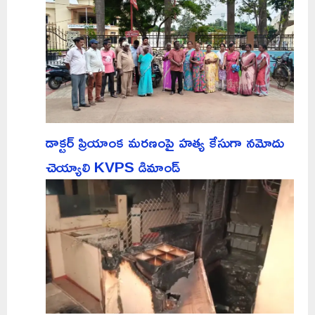
డాక్టర్ ప్రియాంక మరణంపై హత్య కేసుగా నమోదు
చెయ్యాలి KVPS డిమాండ్