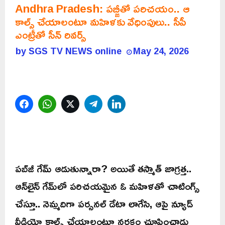
Andhra Pradesh: పబ్జీతో పరిచయం.. ఆ
కాల్స్ చేయాలంటూ మహిళకు వేధింపులు.. సీపీ
ఎంట్రీతో సీన్ రివర్స్
by
SGS TV NEWS online
May 24, 2026
Facebook
WhatsApp
Twitter
Telegram
LinkedIn
పబ్‌జీ గేమ్ ఆడుతున్నారా? అయితే తస్మాత్ జాగ్రత్త..
ఆన్‌లైన్ గేమ్‌లో పరిచయమైన ఓ మహిళతో చాటింగ్స్
చేస్తూ.. నెమ్మదిగా పర్సనల్ డేటా లాగేసి, ఆపై న్యూడ్
వీడియో కాల్స్ చేయాలంటూ నరకం చూపించాడు