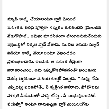
న్యూడ్ కాల్స్ చేయాలంటూ బ్లాక్ మెయిల్
మహిళకు తనపై పూర్తిగా నమ్మకం కుదిరిందని గ్రహించిన
వేణుగోపాల్.. ఆమెను మానసికంగా లొంగదీసుకునేందుకు
వక్రబుద్ధితో వికృత ప్లాన్ వేశాడు. మొదట ఆమెను న్యూడ్
వీడియో కాల్స్ చేయాలంటూ వేధించడం
ప్రారంభించాడు. అందుకు ఆ మహిళ తీవ్రంగా
నిరాకరించింది. ఆమె ఒప్పుకోకపోవడంతో నిందితుడు
వెనక్కి తగ్గకుండా మరింత టార్చర్ పెట్టాడు. “నువ్వు నేను
చెప్పినట్టు వినకపోతే.. నీ వ్యక్తిగత వివరాలు, ఫోటోలను
సోషల్ మీడియాలో పోస్ట్ చేస్తా.. నీ బంధువులందరికీ
పంపిస్తా” అంటూ దారుణమైన బ్లాక్ మెయిలింగ్‌కు