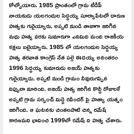
కోల్పోయారు. 1985 ప్రాంతంలో గ్రామ టీడీపీ
నాయకుడు యలగందుల సిద్దయ్య సూర్యాపేటలో దారుణ
హత్యకు గురైయ్యారు. అప్పటి నుండి తాజాగా జరిగిన
మధు హత్య వరకు సుమారుగా ఎనిమిది మంది రాజకీయ
కక్షలు బలైయ్యారు. 1985 లో యలగందుల సిద్దయ్య
హత్య తరవాత కాంగ్రెస్ నేత పల్లె ఈదయ్య అనంతరం
1996 సిద్దయ్య కుమారుడు అజయ్ హత్యకు
గురైయ్యాడు. అప్పటి నుండి గ్రామం నీవురుగప్పిన
నిప్పులా మారింది. అజయ్ హత్య జరిగిన కొద్దీ రోజులకే
అప్పటి గ్రామ సర్పంచ్ మిద్దె రవీందర్ పై హత్యా యత్నం
జరిగింది. ఆ ఘటనకు చింతలపాటి చిన్న రమేషే
కారణమని భావించి 1999లో రమేష్ ని హత్య చేశారు.