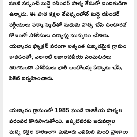
మాజీ సర్పంచ్ మిద్దె రవీందర్ హత్య కేసులో నిందితుడిగా
ఉన్నాడు. ఈ పాత కక్షల నేపథ్యంలోనే మిద్దె రవీందర్
వర్గీయులు పక్కా స్కెచ్‌తో మధును హత్య చేసి ఉంటారనే
కోణంలో పోలీసులు దర్యాప్తు ముమ్మరం చేశారు.
యల్కారం ఫ్యాక్షన్ పరంగా అత్యంత సున్నితమైన గ్రామం
కావడంతో, ఎలాంటి అవాంఛనీయ సంఘటనలు
జరగకుండా పోలీసులు భారీ బందోబస్తు ఏర్పాటు చేసి,
పికెట్ నిర్వహించారు.
యల్కారం గ్రామంలో 1985 నుండి రాజకీయ హత్యల
పరంపర కొనసాగుతోంది. ఇప్పటివరకు ఇరువర్గాల
మధ్య కక్షల కారణంగా సుమారు ఎనిమిది మంది ప్రాణాలు