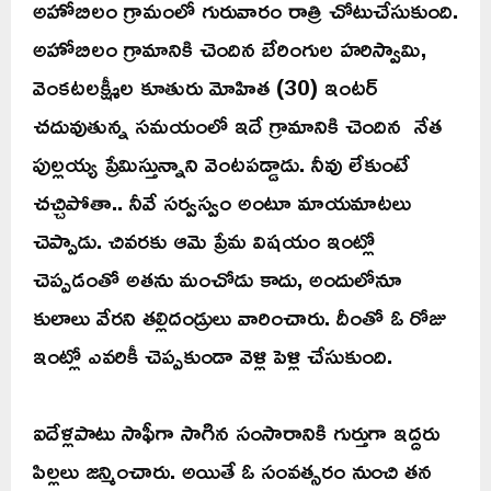
అహోబిలం గ్రామంలో గురువారం రాత్రి చోటుచేసుకుంది.
అహోబిలం గ్రామానికి చెందిన బేరింగుల హరిస్వామి,
వెంకటలక్ష్మీల కూతురు మోహిత (30) ఇంటర్
చదువుతున్న సమయంలో ఇదే గ్రామానికి చెందిన నేత
పుల్లయ్య ప్రేమిస్తున్నాని వెంటపడ్డాడు. నీవు లేకుంటే
చచ్చిపోతా.. నీవే సర్వస్వం అంటూ మాయమాటలు
చెప్పాడు. చివరకు ఆమె ప్రేమ విషయం ఇంట్లో
చెప్పడంతో అతను మంచోడు కాదు, అందులోనూ
కులాలు వేరని తల్లిదండ్రులు వారించారు. దీంతో ఓ రోజు
ఇంట్లో ఎవరికీ చెప్పకుండా వెళ్లి పెళ్లి చేసుకుంది.
ఐదేళ్లపాటు సాఫీగా సాగిన సంసారానికి గుర్తుగా ఇద్దరు
పిల్లలు జన్మించారు. అయితే ఓ సంవత్సరం నుంచి తన