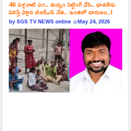
40 ఏళ్లనాటి పగ.. మద్యం సెట్టింగ్ వేసి.. ధావత్‌కు
పిలిస్తే వెళ్లిన బీఆర్ఎస్ నేత.. ఇంతలో దారుణం..!
by
SGS TV NEWS online
May 24, 2026