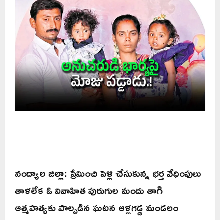
నంద్యాల జిల్లా: ప్రేమించి పెళ్లి చేసుకున్న భర్త వేధింపులు
తాళలేక ఓ వివాహిత పురుగుల మందు తాగి
ఆత్మహత్యకు పాల్పడిన ఘటన ఆళ్లగడ్డ మండలం