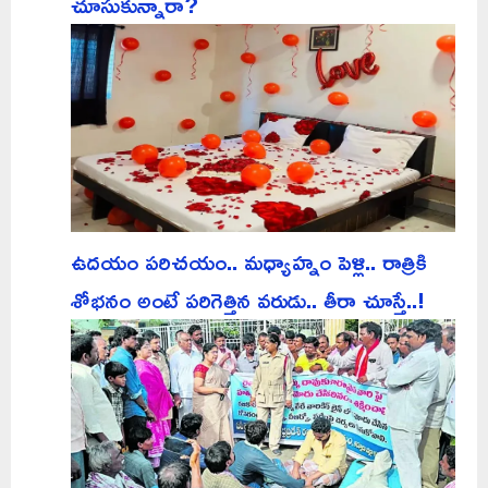
చూసుకున్నారా?
ఉదయం పరిచయం.. మధ్యాహ్నం పెళ్లి.. రాత్రికి
శోభనం అంటే పరిగెత్తిన వరుడు.. తీరా చూస్తే..!