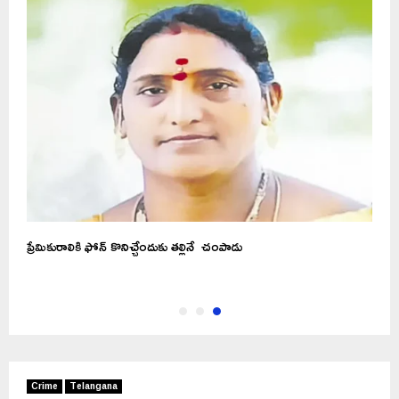
ప్రేమికురాలికి ఫోన్ కొనిచ్చేందుకు తల్లినే చంపాడు
Crime
Telangana