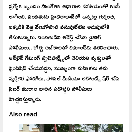
ప్రత్యేక బృందం సాంకేతిక ఆధారాల సహాయంతో కూపీ
లాగింది. నిందితుడు హైదరాబాద్‌లో ఉన్నట్లు గుర్తించి,
అక్కడికి వెళ్లి వేణుగోపాల్ పసుపులేటిని అదుపులోకి
తీసుకున్నారు. నిందితుడిని అరెస్ట్ చేసిన వైజాగ్
పోలీసులు.. కోర్టు ఆదేశాలతో రిమాండ్‌కు తరలించారు.
ఆన్‌లైన్ గేమింగ్ ప్లాట్‌ఫార్మ్స్‌లో తెలియని వ్యక్తులతో
ఫ్రెండ్‌షిప్ చేయవద్దని, ముఖ్యంగా మహిళలు తమ
వ్యక్తిగత ఫోటోలు, సోషల్ మీడియా అకౌంట్స్ షేర్ చేసి
సైబర్ ముఠాల బారిన పడొద్దని పోలీసులు
హెచ్చరిస్తున్నారు.
Also read