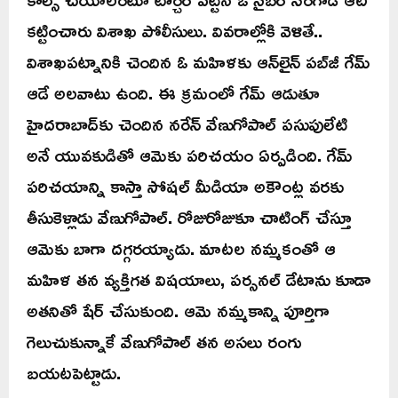
కట్టించారు విశాఖ పోలీసులు. వివరాల్లోకి వెళితే..
విశాఖపట్నానికి చెందిన ఓ మహిళకు ఆన్‌లైన్ పబ్‌జీ గేమ్
ఆడే అలవాటు ఉంది. ఈ క్రమంలో గేమ్ ఆడుతూ
హైదరాబాద్‌కు చెందిన నరేన్ వేణుగోపాల్ పసుపులేటి
అనే యువకుడితో ఆమెకు పరిచయం ఏర్పడింది. గేమ్
పరిచయాన్ని కాస్తా సోషల్ మీడియా అకౌంట్ల వరకు
తీసుకెళ్లాడు వేణుగోపాల్. రోజురోజుకూ చాటింగ్ చేస్తూ
ఆమెకు బాగా దగ్గరయ్యాడు. మాటల నమ్మకంతో ఆ
మహిళ తన వ్యక్తిగత విషయాలు, పర్సనల్ డేటాను కూడా
అతనితో షేర్ చేసుకుంది. ఆమె నమ్మకాన్ని పూర్తిగా
గెలుచుకున్నాకే వేణుగోపాల్ తన అసలు రంగు
బయటపెట్టాడు.