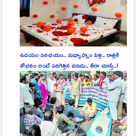
ఉదయం పరిచయం.. మధ్యాహ్నం పెళ్లి.. రాత్రికి
శోభనం అంటే పరిగెత్తిన వరుడు.. తీరా చూస్తే..!