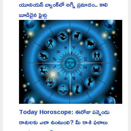
యూనియన్ బ్యాంక్‌లో అగ్ని ప్రమాదం.. కాలి
బూడిదైన ఫైళ్లు
Today Horoscope: ఈరోజు పన్నెండు
రాశులకు ఎలా ఉంటుంది? మీ రాశి ఫలాలు