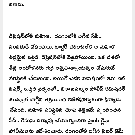
దిగాడు.
డిప్రెషన్‌లోకి మహిళ.. రంగంలోకి దిగిన సీపీ..
నిందితుడి వేధింపులు, టార్చర్ భరించలేక ఆ మహిళ
తీవ్రమైన ఒత్తిడి, డిప్రెషన్‌లోకి వెళ్లిపోయింది. ఒక దశలో
తీవ్ర ఆందోళనకు గురై ఆత్మహత్యాయత్నం చేసుకునే
పరిస్థితికి చేరుకుంది. అయితే చివరి నిమిషంలో ఆమె వెల్
విషర్స్ ఇచ్చిన ధైర్యంతో.. విశాఖపట్నం పోలీస్ కమిషనర్
శంఖబ్రత బాగ్చిని ఆశ్రయించి లిఖితపూర్వకంగా ఫిర్యాదు
చేసింది. మహిళ పరిస్థితిని చూసి తక్షణమే స్పందించిన
సీపీ.. కేసును దర్యాప్తు చేయాల్సిందిగా సైబర్ క్రైమ్
పోలీసులను ఆదేశించారు. రంగంలోకి దిగిన సైబర్ క్రైమ్