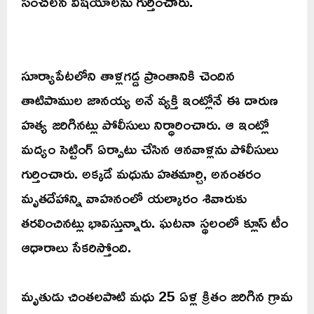
సంచలన విషయాలను గుర్తించారు.
సూర్యాపేటలోని తాళ్లగడ్డ ప్రాంతానికి చెందిన
తాటిపాముల జానయ్య అనే వ్యక్తి ఇంట్లోనే ఈ దారుణ
హత్య జరిగినట్లు పోలీసులు నిర్ధారించారు. ఆ ఇంట్లో
మద్యం సెట్టింగ్ ఏర్పాటు చేసిన ఆనవాళ్లను పోలీసులు
గుర్తించారు. అక్కడే మధును హతమార్చి, అనంతరం
మృతదేహాన్ని వాహనంలో యల్కారం శివారుకు
తరలించినట్లు భావిస్తున్నారు. ఘటనా స్థలంలో క్లూస్ టీం
ఆధారాలు సేకరిస్తోంది.
మృతుడు చింతలపాటి మధు 25 ఏళ్ల క్రితం జరిగిన గ్రామ