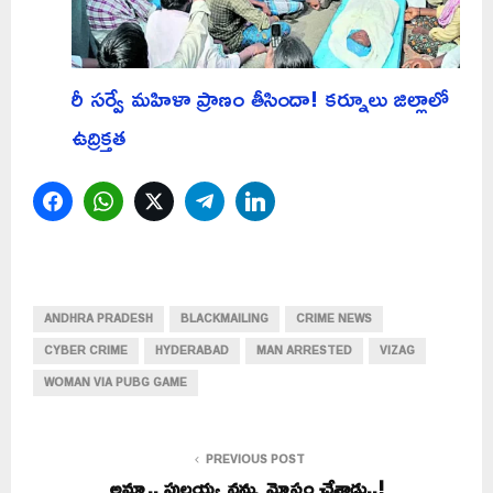
రీ సర్వే మహిళా ప్రాణం తీసిందా! కర్నూలు జిల్లాలో
ఉద్రిక్తత
Facebook
WhatsApp
Twitter
Telegram
LinkedIn
ANDHRA PRADESH
BLACKMAILING
CRIME NEWS
CYBER CRIME
HYDERABAD
MAN ARRESTED
VIZAG
WOMAN VIA PUBG GAME
PREVIOUS POST
అమ్మా.. పుల్లయ్య నన్ను మోసం చేశాడు..!