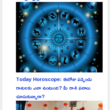
Today Horoscope: ఈరోజు పన్నెండు
రాశులకు ఎలా ఉంటుంది? మీ రాశి ఫలాలు
చూసుకున్నారా?