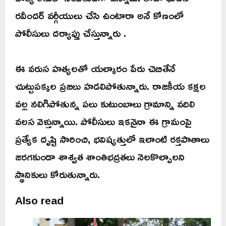
రవీందర్ వర్గీయులు చేసి ఉంటారా అనే కోణంలో
పోలీసులు దర్యాప్తు చేస్తున్నారు .
ఈ వరుస హత్యలతో యల్కారం పేరు చెబితేనే
చుట్టుపక్కల ప్రజలు హడలిపోతున్నారు. రాజకీయ కక్షల
వల్ల నలిగిపోతున్న పలు కుటుంబాలు గ్రామాన్ని వదిలి
వలస వెళ్తున్నాయి. పోలీసులు ఇకనైనా ఈ గ్రామంపై
ప్రత్యేక దృష్టి సారించి, భవిష్యత్తులో ఇలాంటి రక్తపాతాలు
జరగకుండా శాశ్వత శాంతిభద్రతలు నెలకొల్పాలని
స్థానికులు కోరుతున్నారు.
Also read