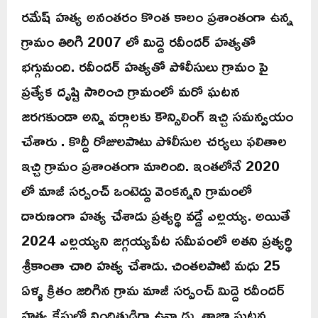
రమేష్ హత్య అనంతరం కొంత కాలం ప్రశాంతంగా ఉన్న
గ్రామం తిరిగి 2007 లో మిద్దె రవీందర్ హత్యతో
భగ్గుమంది. రవీందర్ హత్యతో పోలీసులు గ్రామం పై
ప్రత్యేక దృష్టి సారించి గ్రామంలో మరో ఘటన
జరగకుండా అన్ని వర్గాలకు కౌన్సిలింగ్ ఇచ్చి సమన్వయం
చేశారు . కొద్దీ రోజులపాటు పోలీసుల చర్యలు ఫలితాల
ఇచ్చి గ్రామం ప్రశాంతంగా మారింది. ఇంతలోనే 2020
లో మాజీ సర్పంచ్ ఒంటెద్దు వెంకన్నని గ్రామంలో
దారుణంగా హత్య చేశాడు ప్రత్యర్థి వడ్డే ఎల్లయ్య. అయితే
2024 ఎల్లయ్యని జగ్గయ్యపేట సమీపంలో అతని ప్రత్యర్థి
శ్రీకాంతా చారి హత్య చేశాడు. చింతలపాటి మధు 25
ఏళ్ళ క్రితం జరిగిన గ్రామ మాజీ సర్పంచ్ మిద్దె రవీందర్
హత్య కేసులో నిందితుడిగా ఉన్నాడు. తాజా ఘటన