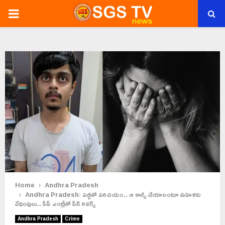
PRIMARY
MENU
Home
Andhra Pradesh
Andhra Pradesh: పబ్జీతో పరిచయం.. ఆ కాల్స్ చేయాలంటూ మహిళకు
వేధింపులు.. సీపీ ఎంట్రీతో సీన్ రివర్స్
Andhra Pradesh
Crime