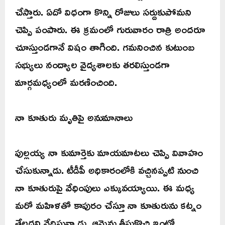
చేస్తారు. ఏదో విధంగా కొన్ని రోజులు సర్దుకుపోమని
చెప్పి పంపారు. ఈ క్రమంలో గురువారం రాత్రి అందరూ
చూస్తుండగానే విషం తాగింది. గమనించిన కుటుంబ
సభ్యులు నంద్యాల వైద్యశాలకు తరలిస్తుండగా
మార్గమధ్యంలో మరణించింది.
నా కూతురు మృతిపై అనుమానాలు
పుల్లయ్య నా కుమార్తెకు మాయమాటలు చెప్పి వివాహం
చేసుకున్నాడు. టీడీపీ అధికారంలోకి వచ్చినప్పటి నుంచి
నా కూతురుపై వేధింపులు ఎక్కువయ్యాయి. ఈ మధ్య
మరో మహిళతో కాపురం చేస్తూ నా కూతురును కట్నం
తేలదని వేధిస్తున్నాడు. ఆమెను తీసుకొచ్చి ఇంట్లో