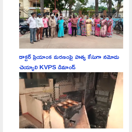
డాక్టర్ ప్రియాంక మరణంపై హత్య కేసుగా నమోదు
చెయ్యాలి KVPS డిమాండ్