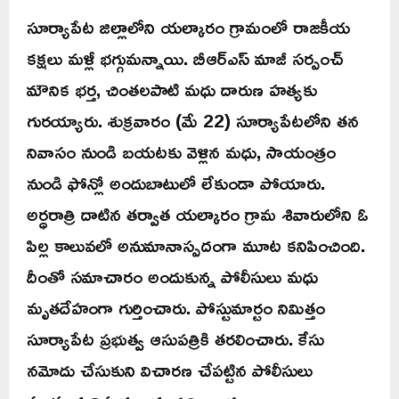
సూర్యాపేట జిల్లాలోని యల్కారం గ్రామంలో రాజకీయ
కక్షలు మళ్లీ భగ్గుమన్నాయి. బీఆర్ఎస్ మాజీ సర్పంచ్
మౌనిక భర్త, చింతలపాటి మధు దారుణ హత్యకు
గురయ్యారు. శుక్రవారం (మే 22) సూర్యాపేటలోని తన
నివాసం నుండి బయటకు వెళ్లిన మధు, సాయంత్రం
నుండి ఫోన్లో అందుబాటులో లేకుండా పోయారు.
అర్ధరాత్రి దాటిన తర్వాత యల్కారం గ్రామ శివారులోని ఓ
పిల్ల కాలువలో అనుమానాస్పదంగా మూట కనిపించింది.
దీంతో సమాచారం అందుకున్న పోలీసులు మధు
మృతదేహంగా గుర్తించారు. పోస్టుమార్టం నిమిత్తం
సూర్యాపేట ప్రభుత్వ ఆసుపత్రికి తరలించారు. కేసు
నమోదు చేసుకుని విచారణ చేపట్టిన పోలీసులు