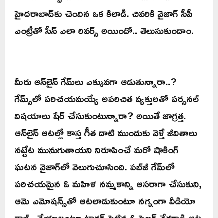
హైదరాబాద్‌కు చెందిన ఒక కిలాడీ. చివరికి వైజాగ్ సీపీ
ఎంట్రీతో సీన్ ఎలా రివర్స్ అయిందో.. తెలుసుకుందాం.
మీరు ఆన్‌లైన్ గేమ్‌లు ఎక్కువగా ఆడుతున్నారా..?
గేమ్స్‌లో పరిచయమయ్యే అపరిచిత వ్యక్తులతో పర్సనల్
విషయాలు షేర్ చేసుకుంటున్నారా? అయితే జాగ్రత్త.
ఆన్‌లైన్ ఆటల్లో కాస్త గీత దాటి ముందుకు వెళ్తే జీవితాలు
నట్టేట మునుగుతాయని నిరూపించే మరో షాకింగ్
ఘటన వైజాగ్‌లో వెలుగుచూసింది. పబ్‌జీ గేమ్‌లో
పరిచయమైన ఓ మహిళ నమ్మకాన్ని ఆసరాగా చేసుకుని,
ఆమె ఎమోషన్స్‌తో ఆటలాడుకుంటూ నగ్నంగా వీడియో
కాల్స్ చేయాలంటూ టార్చర్ పెట్టిన ఓ సైబర్ నేరగాడి ఆట