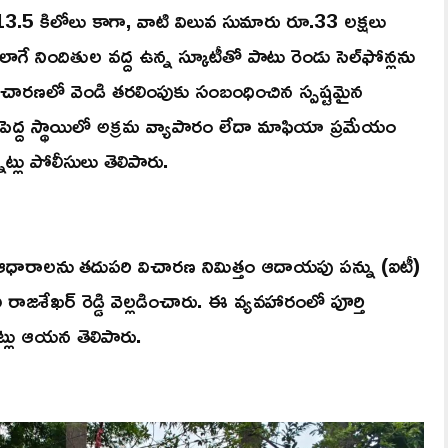
వు 13.5 కిలోలు కాగా, వాటి విలువ సుమారు రూ.33 లక్షలు
 నిందితుల వద్ద ఉన్న స్కూటీతో పాటు రెండు సెల్‌ఫోన్లను
 విచారణలో వెండి తరలింపుకు సంబంధించిన స్పష్టమైన
ెద్ద స్థాయిలో అక్రమ వ్యాపారం లేదా మాఫియా ప్రమేయం
నట్లు పోలీసులు తెలిపారు.
ఇతర ఆధారాలను తదుపరి విచారణ నిమిత్తం ఆదాయపు పన్ను (ఐటీ)
రాజశేఖర్ రెడ్డి వెల్లడించారు. ఈ వ్యవహారంలో పూర్తి
నట్లు ఆయన తెలిపారు.