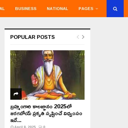
AL
BUSINESS
NATIONAL
PAGES
POPULAR POSTS
బ్రహ్మంగారి కాలజ్ఞానం 2025లో
జరగబోయే ప్రకృతి సృష్టించే విధ్వంసం
ఇదే...
April 8, 2025
0