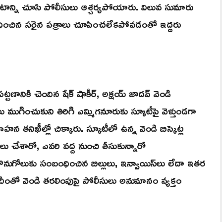
డటాన్ని చూసి పోలీసులు ఆశ్చర్యపోయారు. విలువ సుమారు
ధించిన సరైన పత్రాలు చూపించలేకపోవడంతో ఇద్దరు
టణానికి చెందిన షేక్ షాకీర్, అక్షయ్ జాదవ్ వెండి
ు ముగించుకుని తిరిగి ఎమ్మిగనూరుకు స్కూటీపై వెళ్తుండగా
హన తనిఖీల్లో చిక్కారు. స్కూటీలో ఉన్న వెండి బిస్కెట్ల
ోలు చేశారో, ఎవరి వద్ద నుంచి తీసుకున్నారో
నుగోలుకు సంబంధించిన బిల్లులు, ఇన్వాయిస్‌లు లేదా ఇతర
దీంతో వెండి తరలింపుపై పోలీసులు అనుమానం వ్యక్తం