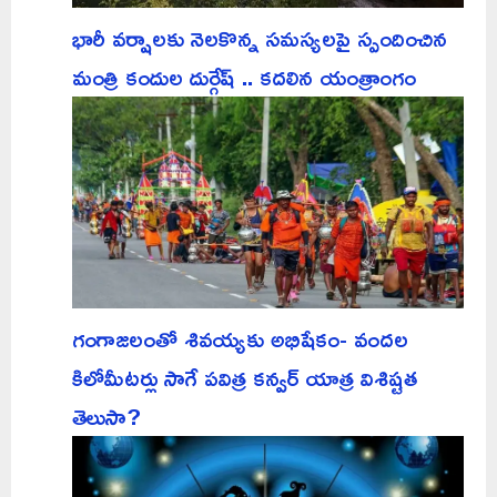
భారీ వర్షాలకు నెలకొన్న సమస్యలపై స్పందించిన
మంత్రి కందుల దుర్గేష్ .. కదలిన యంత్రాంగం
గంగాజలంతో శివయ్యకు అభిషేకం- వందల
కిలోమీటర్లు సాగే పవిత్ర కన్వర్ యాత్ర విశిష్టత
తెలుసా?