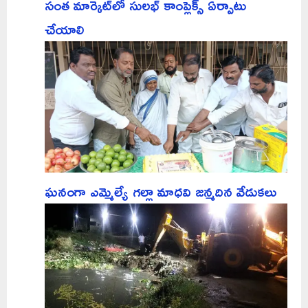
సంత మార్కెట్‌లో సులభ్ కాంప్లెక్స్ ఏర్పాటు
చేయాలి
ఘనంగా ఎమ్మెల్యే గల్లా మాధవి జన్మదిన వేడుకలు