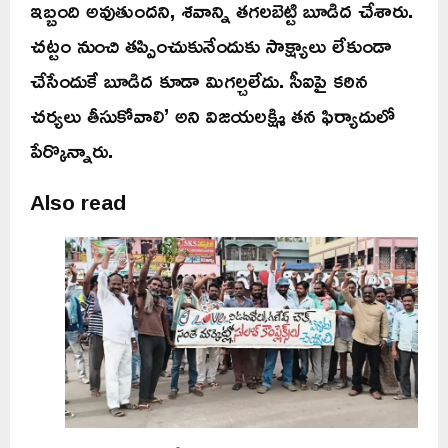
ఇబ్బంది అవుతుందని, శవాన్ని తగలబెట్టి బూడిద చేశారు.
చట్టం నుంచి తప్పించుకునేందుకు సాక్ష్యాలు లేకుండా
చేసేందుకే బూడిద కూడా మిగల్చలేదు. సీఐపై కఠిన
చర్యలు తీసుకోవాలి’ అని విజయలక్ష్మి తన ఫిర్యాదులో
పేర్కొన్నారు.
Also read