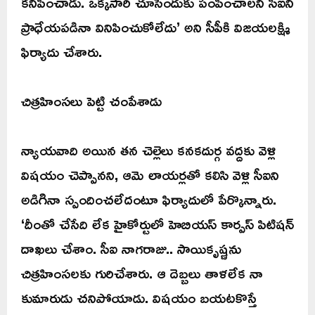
కనిపించాడు. ఒక్కసారి చూసేందుకు పంపించాలని సీఐని
ప్రాధేయపడినా వినిపించుకోలేదు’ అని సీపీకి విజయలక్ష్మి
ఫిర్యాదు చేశారు.
చిత్రహింసలు పెట్టి చంపేశాడు
న్యాయవాది అయిన తన చెల్లెలు కనకదుర్గ వద్దకు వెళ్లి
విషయం చెప్పానని, ఆమె లాయర్లతో కలిసి వెళ్లి సీఐని
అడిగినా స్పందించలేదంటూ ఫిర్యాదులో పేర్కొన్నారు.
‘దీంతో చేసేది లేక హైకోర్టులో హెబియస్ కార్పస్ పిటిషన్
దాఖలు చేశాం. సీఐ నాగరాజు.. సాయికృష్ణను
చిత్రహింసలకు గురిచేశారు. ఆ దెబ్బలు తాళలేక నా
కుమారుడు చనిపోయాడు. విషయం బయటకొస్తే