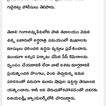
గురైనట్లు పోలీసులు తెలిపారు.
తెనాలి గంగానమ్మపేటలోని పాత శివాలయం వెనుక
ఉన్న బజారులో అర్ధరాత్రి సమయంలో ముఖాలకు
మాస్కులు ధరించిన ఇద్దరు వ్యక్తులు ప్రవేశించారు.
ముందుగా అక్కడ ఏర్పాటు చేసిన సీసీ కెమెరాలను
ధ్వంసం చేయడానికి లేదా వాటి దిశను మార్చడానికి
ప్రయత్నించిన దొంగలు, వెంట తెచ్చుకున్న ఇనుప
పరికరంతో వరుసగా మూడు షాపుల షట్టర్లు తెరవాలని
యత్నించారు. కానీ అవి తెరుచుకోకపోవడంతో చివరకు
విజయలక్ష్మీ జ్యూయలర్స్‌లోకి చొరబడ్డారు.