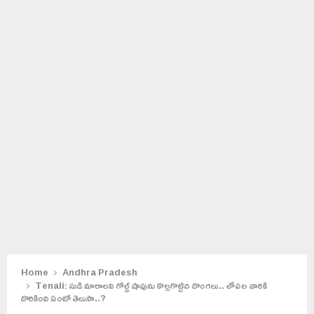
Home
Andhra Pradesh
Tenali: సుడి మారాలని గోల్డ్ షాపును కొల్లగొట్టిన దొంగలు.. లోపల వారికి
దొరికింది ఏంటో తెలుసా..?