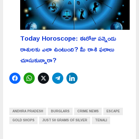
Today Horoscope: ఈరోజు పన్నెండు
రాశులకు ఎలా ఉంటుంది? మీ రాశి ఫలాలు
చూసుకున్నారా?
Facebook
WhatsApp
Twitter
Telegram
LinkedIn
ANDHRA PRADESH
BURGLARS
CRIME NEWS
ESCAPE
GOLD SHOPS
JUST 50 GRAMS OF SILVER
TENALI