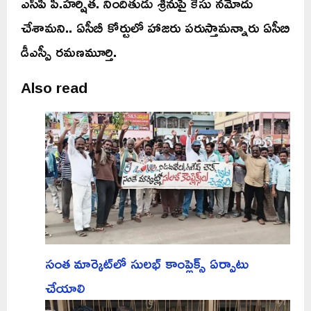
ఎస్‌పీ పి.హర్షిత. నిందితుడు శ్రీనుపై కేసు నమోదు
చేశామని.. ఏసీబీ కోర్టులో హాజరు పరుస్తామన్నారు ఏసీబి
డీఎస్పీ రమణమూర్తి.
Also read
సంత మార్కెట్‌లో సులభ్ కాంప్లెక్స్ ఏర్పాటు
చేయాలి