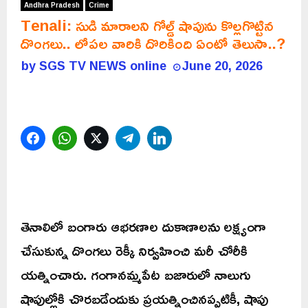
Andhra Pradesh
Crime
Tenali: సుడి మారాలని గోల్డ్ షాపును కొల్లగొట్టిన
దొంగలు.. లోపల వారికి దొరికింది ఏంటో తెలుసా..?
by
SGS TV NEWS online
June 20, 2026
Facebook
WhatsApp
Twitter
Telegram
LinkedIn
తెనాలిలో బంగారు ఆభరణాల దుకాణాలను లక్ష్యంగా
చేసుకున్న దొంగలు రెక్కీ నిర్వహించి మరీ చోరీకి
యత్నించారు. గంగానమ్మపేట బజారులో నాలుగు
షాపుల్లోకి చొరబడేందుకు ప్రయత్నించినప్పటికీ, షాపు