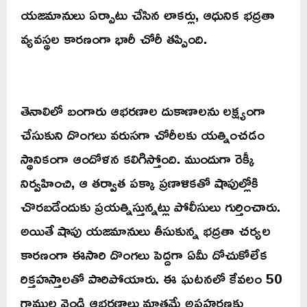
యజమానులు ఏర్పాటు చేసిన లాకర్లు, ఆధునిక భద్రతా
వ్యవస్థల కారణంగా భారీ చోరీ తప్పింది.
తెనాలిలో బంగారు ఆభరణాల దుకాణాలను లక్ష్యంగా
చేసుకుని దొంగలు వరుసగా చోరీలకు యత్నించడం
స్థానికంగా ఆందోళన కలిగిస్తోంది. ముందుగా రెక్కీ
నిర్వహించి, ఆ తర్వాత పక్కా ప్రణాళికతో షాపుల్లోకి
చొరబడేందుకు ప్రయత్నిస్తున్నట్లు పోలీసులు గుర్తించారు.
అయితే షాపు యజమానులు తీసుకున్న భద్రతా చర్యల
కారణంగా ఈసారి దొంగలు పెద్దగా ఏమీ దోచుకోలేక
రిక్తహస్తాలతో పారిపోయారు. ఈ ఘటనలో కేవలం 50
గ్రాముల వెండి ఆభరణాలు మాత్రమే అపహరణకు