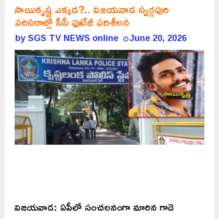
సాయికృష్ణ ఎక్కడ?.. విజయవాడ స్వర్గపురి
పరిసరాల్లో సీసీ ఫుటేజీ పరిశీలన
by
SGS TV NEWS online
June 20, 2026
విజయవాడ: ఏపీలో సంచలనంగా మారిన గాదె