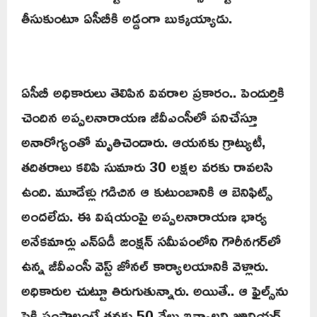
తీసుకుంటూ ఏసీబీకి అడ్డంగా బుక్కయ్యాడు.
ఏసీబీ అధికారులు తెలిపిన వివరాల ప్రకారం.. పెందుర్తికి
చెందిన అప్పలనారాయణ జీవీఎంసీలో పనిచేస్తూ
అనారోగ్యంతో మృతిచెందారు. ఆయనకు గ్రాట్యుటీ,
తదితరాలు కలిపి సుమారు 30 లక్షల వరకు రావలసి
ఉంది. మూడేళ్లు గడిచిన ఆ కుటుంబానికి ఆ బెనిఫిట్స్
అందలేదు. ఈ విషయంపై అప్పలనారాయణ భార్య
అనేకమార్లు ఎన్‌ఏడీ జంక్షన్‌ సమీపంలోని గౌరీనగర్‌లో
ఉన్న జీవీఎంసీ వెస్ట్ జోనల్‌ కార్యాలయానికి వెళ్లారు.
అధికారుల చుట్టూ తిరుగుతున్నారు. అయితే.. ఆ ఫైల్స్‌ను
పైకి పంపాలంటే తనకు 50 వేలు ఇవ్వాలని జూనియర్‌