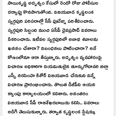
సాయికృష్ణ అదృశ్యం కేసులో రెండో రోజు పోలీసుల
దర్యాప్తు కొనసాగుతోంది. విజయవాడ కృష్ణలంక
స్వర్గపురి పరిసరాల్లో సీసీ ఫుటేజ్ను పరిశీలించారు.
స్వర్గపురి సిబ్బంది నుంచి ఏసీపీ దైవప్రసాద్ వివరాలు
సేకరించారు. ఇటీవల స్వర్గపురిలో అనాథ శవాలను
ఖననం చేశారా? నిబంధనలు పాటించారా? అనే
కోణంలోనూ ఆరా తీస్తున్నారు. అదృశ్యం వ్యవహారంపై
విచారణ అధికారిగా నియమితులైన తూర్పుగోదావరి జిల్లా
ఎస్పీ నరసింహ కిశోర్ విజయవాడ చేరుకుని నిన్నే
విచారణ ప్రారంభించారు. తొలుత డీజీపీని ఆయన
క్యాంపు కార్యాలయంలో కలిశారు. అనంతరం
విజయవాడ సీపీ రాజశేఖరబాబును కలిసి.. వివరాలు
అడిగి తెలుసుకున్నారు. తర్వాత కృష్ణలంక స్టేషన్కు