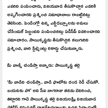
ఎవరిని పంపించారు, విజయవాడ తీసుకొచ్చాక ఎవరికి
అప్పగించారని ప్రశ్నించి సమాధానాలు రాబట్టినట్లు
తెలిసింది. పెండింగ్లో ఉన్న ఎన్బీడబ్ల్యూలను అమలు
చేసేందుకే సిబ్బందిని పంపించినట్లు ఏడీసీపీ వివరించారని
సమాచారం. సాయికృష్ణను తీసుకొచ్చిన నలుగురిని
ప్రశ్నించి, వారి స్టేట్మెంట్లు రికార్డు చేసుకున్నారు.
మీ వాణ్ని చంపేస్తా అన్నారు: సాయికృష్ణ తల్లి
‘మీ వాడిని చంపేస్తా.. వాడి ఫొటోకు దండ రెడీ చేసుకో.
బయటకు పో’ అని సీఐ నాగరాజు తనను బెదిరించి,
తిట్టారని గాదె సాయికృష్ణ తల్లి విజయలక్ష్మి విజయవాడ
పోలీస్ కమిషనర్ రాజశేఖరబాబుకు ఇచ్చిన ఫిర్యాదులో