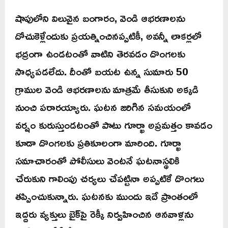
షాపులోని విలువైన బంగారం, వెండి ఆభరణాలను
దోచుకెళ్లేందుకు ప్రయత్నించినప్పటికీ, అవన్నీ లాకర్లలో
భద్రంగా ఉండటంతో వాటిని తెరవడం దొంగలకు
సాధ్యపడలేదు. దీంతో బయట ఉన్న సుమారు 50
గ్రాముల వెండి ఆభరణాలను మాత్రమే తీసుకుని అక్కడి
నుంచి పరారయ్యారు. ఘటన జరిగిన సమయంలో
వర్షం కురుస్తుండటంతో పాటు గూర్ఖా అప్రమత్తం కావడం
కూడా దొంగలకు ప్రతికూలంగా మారింది. గూర్ఖా
సమాచారంతో పోలీసులు వెంటనే ఘటనాస్థలికి
చేరుకుని గాలింపు చర్యలు చేపట్టినా అప్పటికే దొంగలు
తప్పించుకున్నారు. ఘటనకు ముందు ఇదే ప్రాంతంలో
ఇద్దరు వ్యక్తులు బైక్‌పై రెక్కీ నిర్వహించిన ఆనవాళ్లను