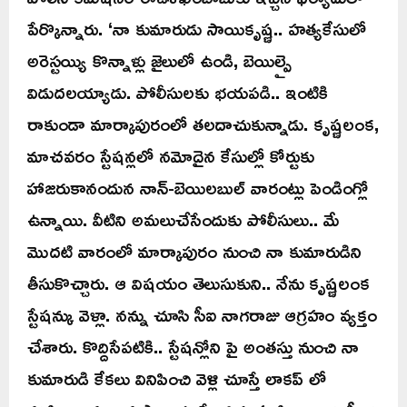
పేర్కొన్నారు. ‘నా కుమారుడు సాయికృష్ణ.. హత్యకేసులో
అరెస్టయ్యి కొన్నాళ్లు జైలులో ఉండి, బెయిల్పై
విడుదలయ్యాడు. పోలీసులకు భయపడి.. ఇంటికి
రాకుండా మార్కాపురంలో తలదాచుకున్నాడు. కృష్ణలంక,
మాచవరం స్టేషన్లలో నమోదైన కేసుల్లో కోర్టుకు
హాజరుకానందున నాన్-బెయిలబుల్ వారంట్లు పెండింగ్లో
ఉన్నాయి. వీటిని అమలుచేసేందుకు పోలీసులు.. మే
మొదటి వారంలో మార్కాపురం నుంచి నా కుమారుడిని
తీసుకొచ్చారు. ఆ విషయం తెలుసుకుని.. నేను కృష్ణలంక
స్టేషన్కు వెళ్లా. నన్ను చూసి సీఐ నాగరాజు ఆగ్రహం వ్యక్తం
చేశారు. కొద్దిసేపటికి.. స్టేషన్లోని పై అంతస్తు నుంచి నా
కుమారుడి కేకలు వినిపించి వెళ్లి చూస్తే లాకప్ లో