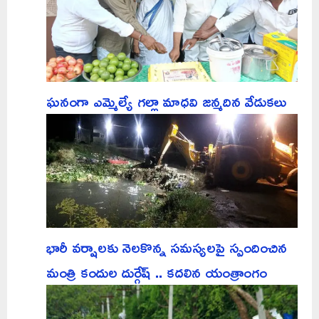
ఘనంగా ఎమ్మెల్యే గల్లా మాధవి జన్మదిన వేడుకలు
భారీ వర్షాలకు నెలకొన్న సమస్యలపై స్పందించిన
మంత్రి కందుల దుర్గేష్ .. కదలిన యంత్రాంగం