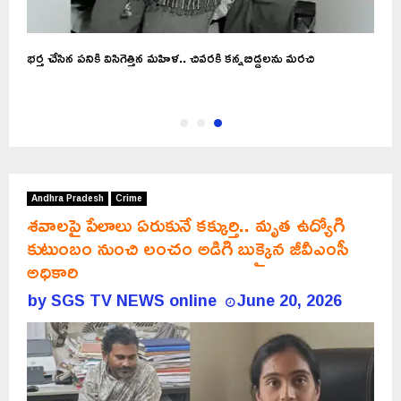
భర్త చేసిన పనికి విసిగెత్తిన మహిళ.. చివరకి కన్నబిడ్డలను మరచి
Andhra Pradesh
Crime
శవాలపై పేలాలు ఏరుకునే కక్కుర్తి.. మృత ఉద్యోగి
కుటుంబం నుంచి లంచం అడిగి బుక్కైన జీవీఎంసీ
అధికారి
by
SGS TV NEWS online
June 20, 2026