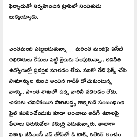
ఫిర్యాదుతో నిర్వహించిన ట్రాప్‌లో నిందితుడు
బుక్కయ్యాడు.
ఎంతమంది పట్టుబడుతున్నా… మరింత మందిపై ఏసీబీ
అధికారులు కేసులు పెట్టి జైలుకు పంపుతున్నా.. అవినీతి
ఉద్యోగుల్లో ప్రవర్తన మారడం లేదు. పనికో రేట్ ఫిక్స్ చేసి
సామాన్యుల నుంచి అందిన గాడికి దోచుకుంటున్న
వాళ్ళు.. సొంత శాఖలో ఉన్న వారినీ వదలడం లేదు.
చివరకు చనిపోయిన పారిశుద్ధ్య కార్మికుడి సంబంధించి
ఫైల్ కదిలించేందుకు కూడా లంచాలు అడిగి శవాలపై
పేలాలు ఏరుకునేలా కక్కుర్తి పడుతున్నారు. తాజాగా
విశాఖ జీవీఎంసీ వెస్ట్ జోన్‌లో ఓ టాక్స్ కలెక్టర్ లంచం