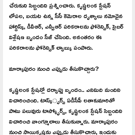
చేరుకుని సిబ్బందిని ప్రశ్నించారు. కృష్ణలంక స్టేషన్
లోపల, బయట ఉన్న సీసీ కెమెరాల దృశ్యాలు నమోదైన
హార్డిస్క్, డీవీఆర్, ఎన్వీఆర్ పరికరాలను ఫోరెన్సిక్, సైబర్
విశ్లేషణ బృందం సీజ్ చేసింది. అనంతరం ఈ
పరికరాలను ఫోరెన్సిక్ ల్యాబ్కు పంపారు.
మార్కాపురం నుంచి ఎప్పుడు తీసుకొచ్చారు?
కృష్ణలంక స్టేషన్లో దర్యాప్తు బృందం.. ఎనిమిది మందిని
విచారించింది. టాస్క్్ఫర్స్ ఏడీసీపీ లతాకుమారితో
పాటు పలువురు టాస్క్ఫోర్స్, కృష్ణలంక స్టేషన్ సిబ్బందిని
విచారించి వాంగ్మూలాలు తీసుకున్నారు. మార్కాపురం
నుంచి సాయికృష్ణను ఎప్పుడు తీసుకొచ్చారు, ఇందుకు