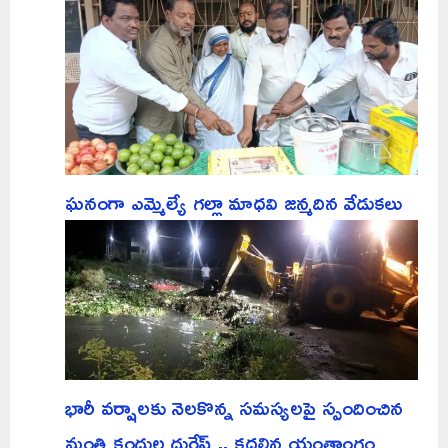
ఘనంగా ఎమ్మెల్యే గల్లా మాధవి జన్మదిన వేడుకలు
భారీ వర్షాలకు నెలకొన్న సమస్యలపై స్పందించిన
మంత్రి కందుల దుర్గేష్ .. కదలిన యంత్రాంగం