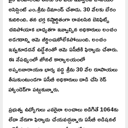
అసిస్టెంట్‌ ఎం.శ్రీను డిమాండ్‌ చేశాడు. 30 వేలకు బేరం
కుదిరింది. తన భర్త కష్టార్జితంగా రావలసిన బెనిఫిట్స్
చనిపోయాక బాధ్యతగా ఇవ్వాల్సిన అధికారులు లంచం
అడగడాన్ని ఆమె జీర్ణించుకోలేకపోయింది. లంచం
ఇవ్వకూడదనే ఉద్దేశంతో ఆమె ఏసీబీకి ఫిర్యాదు చేశారు.
ఈ నేపథ్యంలో జోనల్‌ కార్యాలయంలో
అప్పలనారాయణ భార్య వద్ద శ్రీను 30 వేల రూపాయలు
తీసుకుంటుండగా ఏసీబీ అధికారులు దాడి చేసి రెడ్
హ్యాండెడ్‌గా పట్టుకున్నారు.
ప్రభుత్వ ఉద్యోగులు ఎవరైనా లంచాలు అడిగితే 1064కు
లేదా నేరుగా ఫిర్యాదు చేయవచ్చన్నారు ఏసీబీ అడిషనల్‌