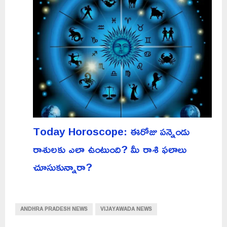
Today Horoscope: ఈరోజు పన్నెండు
రాశులకు ఎలా ఉంటుంది? మీ రాశి ఫలాలు
చూసుకున్నారా?
ANDHRA PRADESH NEWS
VIJAYAWADA NEWS