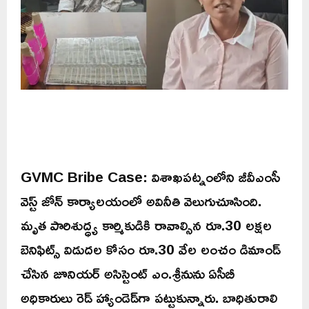
GVMC Bribe Case: విశాఖపట్నంలోని జీవీఎంసీ
వెస్ట్ జోన్ కార్యాలయంలో అవినీతి వెలుగుచూసింది.
మృత పారిశుద్ధ్య కార్మికుడికి రావాల్సిన రూ.30 లక్షల
బెనిఫిట్స్ విడుదల కోసం రూ.30 వేల లంచం డిమాండ్
చేసిన జూనియర్ అసిస్టెంట్ ఎం.శ్రీనును ఏసీబీ
అధికారులు రెడ్ హ్యాండెడ్‌గా పట్టుకున్నారు. బాధితురాలి