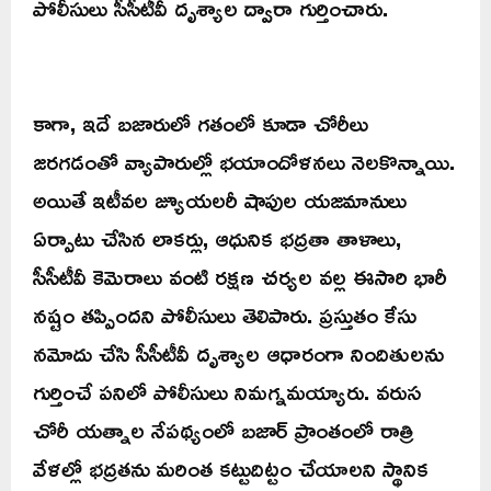
పోలీసులు సీసీటీవీ దృశ్యాల ద్వారా గుర్తించారు.
కాగా, ఇదే బజారులో గతంలో కూడా చోరీలు
జరగడంతో వ్యాపారుల్లో భయాందోళనలు నెలకొన్నాయి.
అయితే ఇటీవల జ్యూయలరీ షాపుల యజమానులు
ఏర్పాటు చేసిన లాకర్లు, ఆధునిక భద్రతా తాళాలు,
సీసీటీవీ కెమెరాలు వంటి రక్షణ చర్యల వల్ల ఈసారి భారీ
నష్టం తప్పిందని పోలీసులు తెలిపారు. ప్రస్తుతం కేసు
నమోదు చేసి సీసీటీవీ దృశ్యాల ఆధారంగా నిందితులను
గుర్తించే పనిలో పోలీసులు నిమగ్నమయ్యారు. వరుస
చోరీ యత్నాల నేపథ్యంలో బజార్ ప్రాంతంలో రాత్రి
వేళల్లో భద్రతను మరింత కట్టుదిట్టం చేయాలని స్థానిక