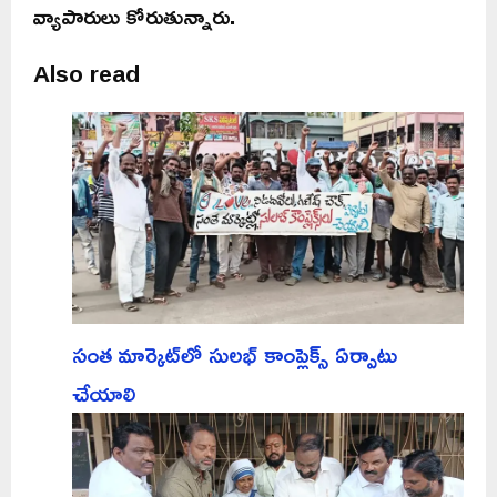
వ్యాపారులు కోరుతున్నారు.
Also read
సంత మార్కెట్‌లో సులభ్ కాంప్లెక్స్ ఏర్పాటు
చేయాలి