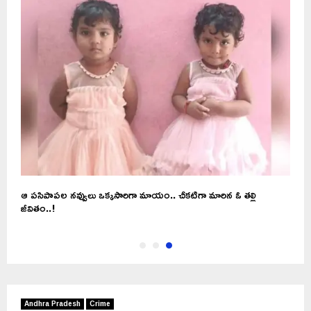
ఆ పసిపాపల నవ్వులు ఒక్కసారిగా మాయం.. చీకటిగా మారిన ఓ తల్లి
జీవితం..!
Andhra Pradesh
Crime