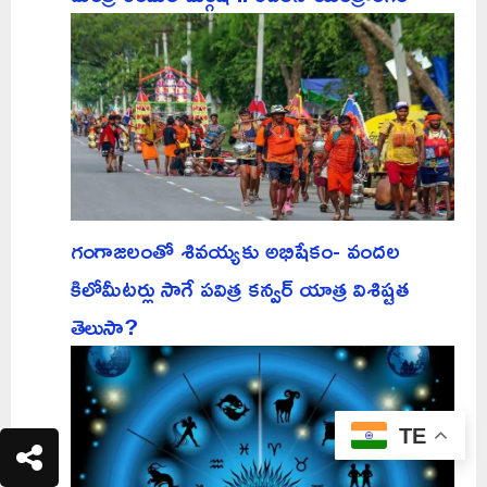
గంగాజలంతో శివయ్యకు అభిషేకం- వందల
కిలోమీటర్లు సాగే పవిత్ర కన్వర్ యాత్ర విశిష్టత
తెలుసా?
TE