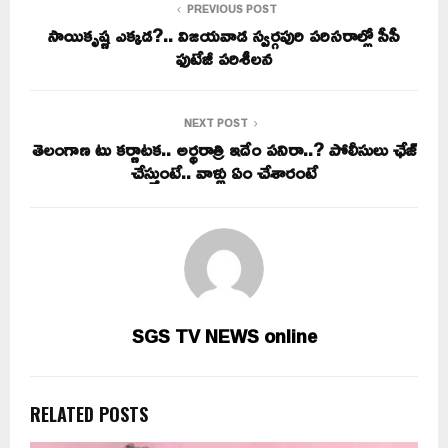
PREVIOUS POST
సాయికృష్ణ ఎక్కడ?.. విజయవాడ స్వర్గపురి పరిసరాల్లో సీసీ
ఫుటేజీ పరిశీలన
NEXT POST
తెలంగాణ టు కర్ణాటక.. అర్థరాత్రి ఇదేం పనిరా..? పోలీసులు ఛేజ్
చేస్తుంటే.. వాళ్లు ఏం చేశారంటే
SGS TV NEWS online
RELATED POSTS