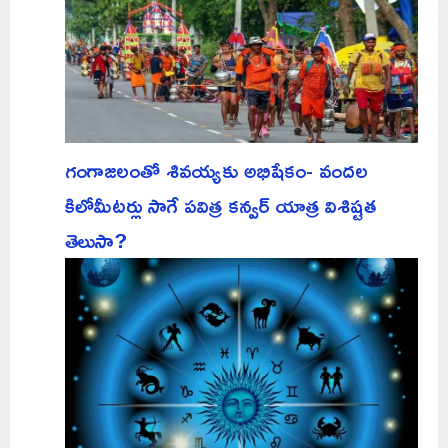
గంగాజలంతో శివయ్యకు అభిషేకం- వందల
కిలోమీటర్లు సాగే పవిత్ర కన్వర్ యాత్ర విశిష్టత
తెలుసా?