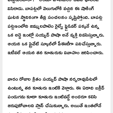
విసిరాడు. బాపట్లలో వెలుగులోకి వచ్చిన ఈ షాకింగ్
ఘటన స్థానికంగా తీవ్ర సంచలనం సృష్టిస్తోంది. బాపట్ల
పట్టణంలోని జమ్ములపాలెం రైల్వే ఫ్లైఓవర్ పక్కనే ఉన్న
ఒక అద్దె ఇంట్లో సయ్యద్ పాషా అనే వ్యక్తి నివసిస్తున్నారు.
ఆయన ఒక ప్రైవేట్ స్కూల్‌లో పీఈటీగా పనిచేస్తున్నారు.
ఇటీవలే ఆయన తన కూతురుకు వివాహం జరిపించారు.
వారం రోజుల క్రితం సయ్యద్ పాషా నర్సరావుపేటలో
ఉంటున్న తన కూతురు ఇంటికి వెళ్లారు. ఈ ఏడాది బక్రీద్
పండుగను కూడా కూతురు ఇంటివద్దే అందరూ కలిసి
జరుపుకోవాలని ప్లాన్ చేసుకున్నారు. అయితే ఇంతలోనే