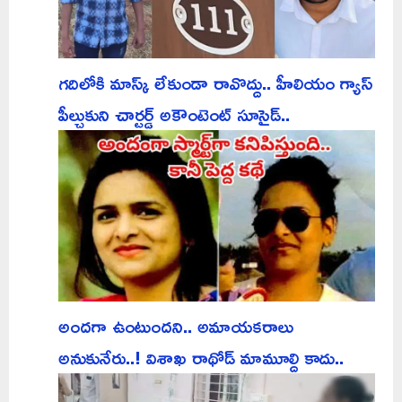
గదిలోకి మాస్క్ లేకుండా రావొద్దు.. హీలియం గ్యాస్
పీల్చుకుని చార్టర్డ్ అకౌంటెంట్ సూసైడ్..
అందగా ఉంటుందని.. అమాయకరాలు
అనుకునేరు..! విశాఖ రాథోడ్ మామూల్ది కాదు..