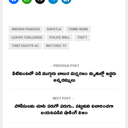
ANDHRA PRADESH
BAPATLA
CRIME NEWS
LEAVES CHALLENGE
POLICE WALL
THEFT
THIEF ENJOYS AC
WATCHES TV
PREVIOUS POST
నీటికుంటలో పడి ముగ్గురు బాలుర దుర్మరణం మృతుల్లో ఇద్దరు
అన్నదమ్ములు
NEXT POST
పోలీసులను చూసి పరుగో పరుగు.. పట్టుకుని విచారించగా
బయటపడిన షాకింగ్ నిజం