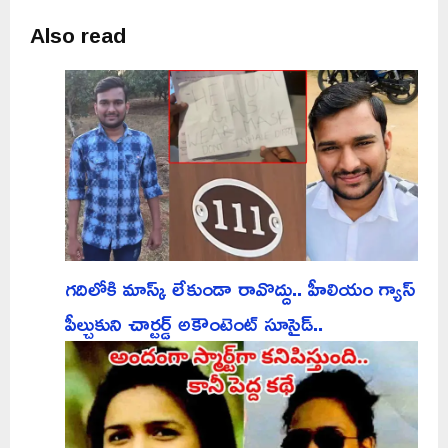
Also read
గదిలోకి మాస్క్ లేకుండా రావొద్దు.. హీలియం గ్యాస్
పీల్చుకుని చార్టర్డ్ అకౌంటెంట్ సూసైడ్..