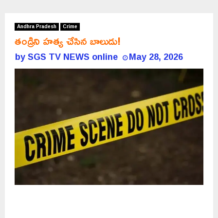
Andhra Pradesh
Crime
తండ్రిని హత్య చేసిన బాలుడు!
by
SGS TV NEWS online
May 28, 2026