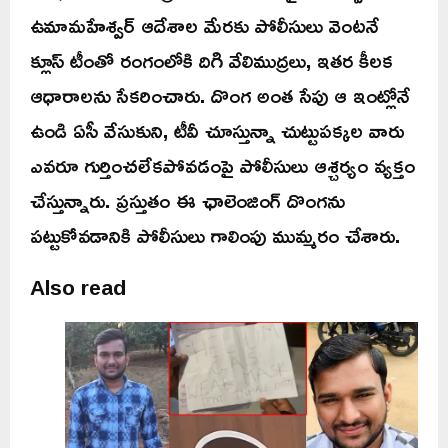
ఉమామహేశ్వర్ ఆదేశాల మేరకు పోలీసులు వెంటనే
క్లూస్ టీంతో రంగంలోకి దిగి వేలిముద్రలు, ఇతర కీలక
ఆధారాలను సేకరించారు. దొంగ అంత సేపు ఆ ఇంట్లోనే
ఉండి ఏసీ వేసుకుని, టీవీ చూస్తున్నా చుట్టుపక్కల వారు
ఎవరూ గుర్తించలేకపోవడంపై పోలీసులు ఆశ్చర్యం వ్యక్తం
చేస్తున్నారు. ప్రస్తుతం ఈ ఛాలెంజింగ్ దొంగను
పట్టుకోవడానికి పోలీసులు గాలింపు ముమ్మరం చేశారు.
Also read