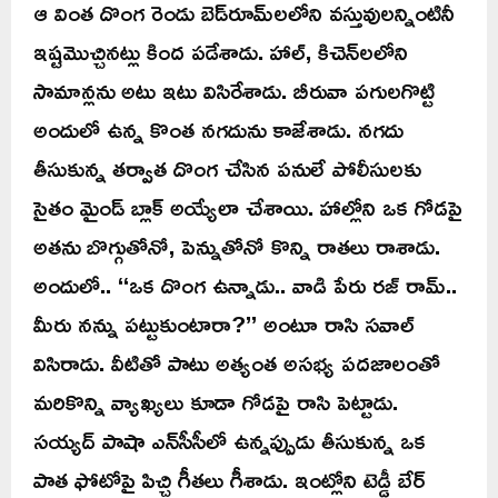
ఆ వింత దొంగ రెండు బెడ్‌రూమ్‌లలోని వస్తువులన్నింటినీ
ఇష్టమొచ్చినట్లు కింద పడేశాడు. హాల్, కిచెన్‌లలోని
సామాన్లను అటు ఇటు విసిరేశాడు. బీరువా పగులగొట్టి
అందులో ఉన్న కొంత నగదును కాజేశాడు. నగదు
తీసుకున్న తర్వాత దొంగ చేసిన పనులే పోలీసులకు
సైతం మైండ్ బ్లాక్ అయ్యేలా చేశాయి. హాల్లోని ఒక గోడపై
అతను బొగ్గుతోనో, పెన్నుతోనో కొన్ని రాతలు రాశాడు.
అందులో.. ‘‘ఒక దొంగ ఉన్నాడు.. వాడి పేరు రజ్ రామ్..
మీరు నన్ను పట్టుకుంటారా?’’ అంటూ రాసి సవాల్
విసిరాడు. వీటితో పాటు అత్యంత అసభ్య పదజాలంతో
మరికొన్ని వ్యాఖ్యలు కూడా గోడపై రాసి పెట్టాడు.
సయ్యద్ పాషా ఎన్‌సీసీలో ఉన్నప్పుడు తీసుకున్న ఒక
పాత ఫోటోపై పిచ్చి గీతలు గీశాడు. ఇంట్లోని టెడ్డీ బేర్