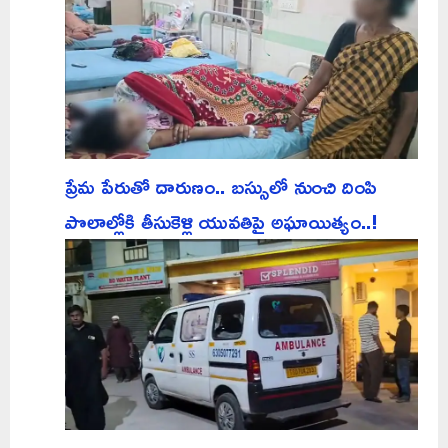
ప్రేమ పేరుతో దారుణం.. బస్సులో నుంచి దింపి
పొలాల్లోకి తీసుకెళ్లి యువతిపై అఘాయిత్యం..!