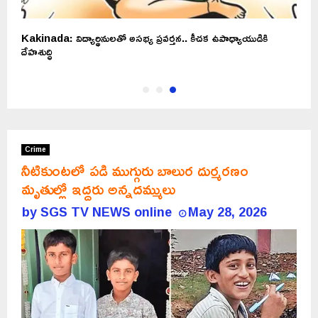
Kakinada: విద్యార్థినులతో అసభ్య ప్రవర్తన.. కీచక ఉపాధ్యాయుడికి
దేహశుద్ధి
Crime
నీటికుంటలో పడి ముగ్గురు బాలుర దుర్మరణం
మృతుల్లో ఇద్దరు అన్నదమ్ములు
by
SGS TV NEWS online
May 28, 2026