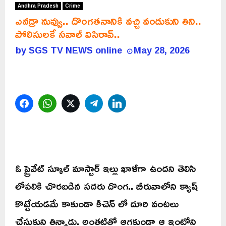
Andhra Pradesh
Crime
ఎవడ్రా నువ్వు.. దొంగతనానికి వచ్చి వండుకుని తిని..
పోలిసులకే సవాల్ విసిరావ్..
by
SGS TV NEWS online
May 28, 2026
Facebook
WhatsApp
Twitter
Telegram
LinkedIn
ఓ ప్రైవేట్ స్కూల్ మాస్టార్ ఇల్లు ఖాళీగా ఉందని తెలిసి
లోపలికి చొరబడిన సదరు దొంగ.. బీరువాలోని క్యాష్
కొట్టేయడమే కాకుండా కిచెన్ లో దూరి వంటలు
చేసుకుని తిన్నాడు. అంతటితో ఆగకుండా ఆ ఇంట్లోని