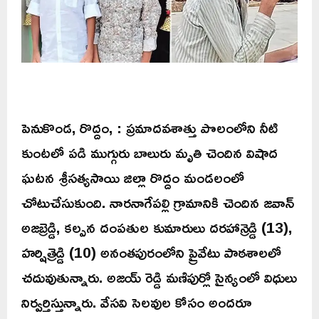
పెనుకొండ, రొద్దం, : ప్రమాదవశాత్తు పొలంలోని నీటి
కుంటలో పడి ముగ్గురు బాలురు మృతి చెందిన విషాద
ఘటన శ్రీసత్యసాయి జిల్లా రొద్దం మండలంలో
చోటుచేసుకుంది. నారనాగేపల్లి గ్రామానికి చెందిన జవాన్
అజబ్రెడ్డి, కల్పన దంపతుల కుమారులు దరహాన్రెడ్డి (13),
హర్షిత్రెడ్డి (10) అనంతపురంలోని ప్రైవేటు పాఠశాలలో
చదువుతున్నారు. అజయ్ రెడ్డి మణిపుర్లో సైన్యంలో విధులు
నిర్వర్తిస్తున్నారు. వేసవి సెలవుల కోసం అందరూ