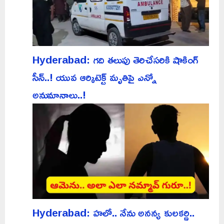
Hyderabad: గది తలుపు తెరిచేసరికి షాకింగ్
సీన్..! యువ ఆర్కిటెక్ట్ మృతిపై ఎన్నో
అనుమానాలు..!
Hyderabad: హలో.. నేను అనన్య కులకర్ణి..