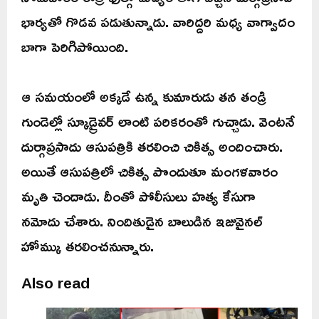
భార్యతో గొడవ పడుతున్నాడు. వారిద్దరి మధ్య వాగ్వాదం
బాగా పెరిగిపోయింది.
ఆ సమయంలో అక్కడే ఉన్న కుమారుడు తన తండ్రి
గుండెల్లో స్కూడ్రైవర్ లాంటి పరికరంతో గుచ్చాడు. వెంటనే
దుర్గాప్రసాదు ఆసుపత్రికి తరలించి చికిత్స అందించారు.
అయితే ఆసుపత్రిలో చికిత్స పొందుతూ మంగళవారం
మృతి చెందాడు. దీంతో పోలీసులు హత్య కేసుగా
నమోదు చేశారు. నిందితుడైన బాలుడిన ఇజువైనల్
హోమ్కు తరలించనున్నారు.
Also read