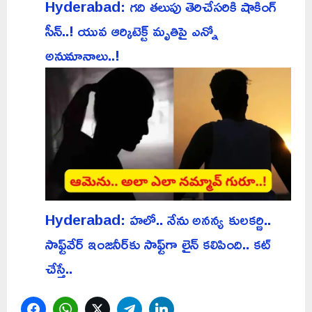
Hyderabad: గది తలుపు తెరిచేసరికి షాకింగ్
సీన్..! యువ ఆర్కిటెక్ట్ మృతిపై ఎన్నో
అనుమానాలు..!
Hyderabad: హలో.. నేను అనన్య కులకర్ణి..
సాఫ్ట్‌వేర్ ఇంజనీర్‌కు సాఫ్ట్‌గా లైన్ కలిపింది.. కట్
చేస్తే..
Facebook
WhatsApp
Twitter
Telegram
LinkedIn