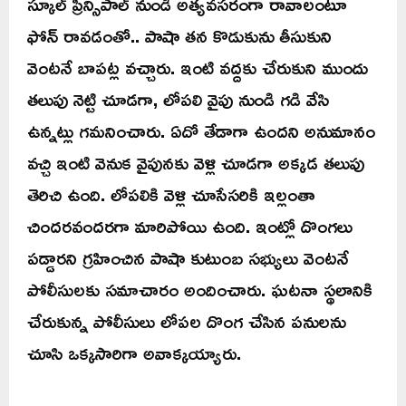
స్కూల్ ప్రిన్సిపాల్ నుండి అత్యవసరంగా రావాలంటూ
ఫోన్ రావడంతో.. పాషా తన కొడుకును తీసుకుని
వెంటనే బాపట్ల వచ్చారు. ఇంటి వద్దకు చేరుకుని ముందు
తలుపు నెట్టి చూడగా, లోపలి వైపు నుండి గడి వేసి
ఉన్నట్లు గమనించారు. ఏదో తేడాగా ఉందని అనుమానం
వచ్చి ఇంటి వెనుక వైపునకు వెళ్లి చూడగా అక్కడ తలుపు
తెరిచి ఉంది. లోపలికి వెళ్లి చూసేసరికి ఇల్లంతా
చిందరవందరగా మారిపోయి ఉంది. ఇంట్లో దొంగలు
పడ్డారని గ్రహించిన పాషా కుటుంబ సభ్యులు వెంటనే
పోలీసులకు సమాచారం అందించారు. ఘటనా స్థలానికి
చేరుకున్న పోలీసులు లోపల దొంగ చేసిన పనులను
చూసి ఒక్కసారిగా అవాక్కయ్యారు.