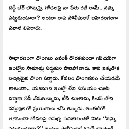
టెడ్డీ బేర్ బొమ్మపై, గోడలపై నా పేరు రజ్ రామ్.. నన్ను
పట్టుకుంటారా? అంటూ రాసి పోలీసులకే బహిరంగంగా
సవాల్ విసిరాడు.
సాధారణంగా దొంగలు ఎవరికీ దొరకకుండా గప్‌చుప్‌గా
ఇంట్లోని సామాన్లు సర్దుకుని పారిపోతారు. కానీ ఇక్కడొక
విచిత్రమైన దొంగ పడ్డాడు. కేవలం దొంగతనం చేయడమే
కాకుండా.. యజమాని ఇంట్లో లేని సమయం చూసి
దర్జాగా ఏసీ వేసుకున్నాడు, టీవీ చూశాడు, కిచెన్ లోని
వస్తువులతో ప్రయోగాలు చేసి తిన్నాడు. అంతటితో
ఆగకుండా గోడలపై అసభ్య పదజాలంతో పాటు ‘‘నన్ను
పట్టుకుంటారా?’’ అంటూ పోలీసులకే ఓపెన్ ఛాలెంజ్