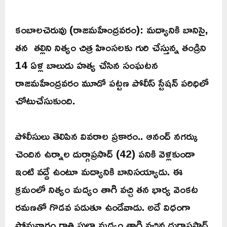
కంబాలచెరువు (రాజమహేంద్రవరం): మద్యానికి బానిసై,
తన తల్లిని నిత్యం చిత్ర హింసలకు గురి చేస్తున్న తండ్రిని
14 ఏళ్ల బాలుడు హత్య చేసిన సంఘటన
రాజమహేంద్రవరం మూడో పట్టణ పోలీస్ స్టేషన్ పరిధిలో
చోటుచేసుకుంది.
పోలీసులు తెలిపిన వివరాల ప్రకారం.. ఆనంద్ నగర్కు
చెందిన ఉర్నాల దుర్గాప్రసాద్ (42) పనికి వెళ్లకుండా
ఇంటి వద్దే ఉంటూ మద్యానికి బానిసయ్యాడు. ఈ
క్రమంలో నిత్యం మద్యం తాగి వచ్చి తన భార్య వెంకట
రమణతో గొడవ పడుతూ ఉండేవాడు. అదే విధంగా
సోమవారం రాత్రి ఫుల్గా మద్యం తాగి వచ్చిన దుర్గాప్రసాద్