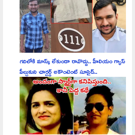
గదిలోకి మాస్క్ లేకుండా రావొద్దు.. హీలియం గ్యాస్
పీల్చుకుని చార్టర్డ్ అకౌంటెంట్ సూసైడ్..