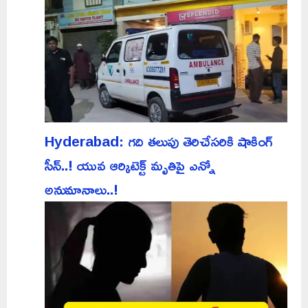
Hyderabad: గది తలుపు తెరిచేసరికి షాకింగ్
సీన్..! యువ ఆర్కిటెక్ట్ మృతిపై ఎన్నో
అనుమానాలు..!