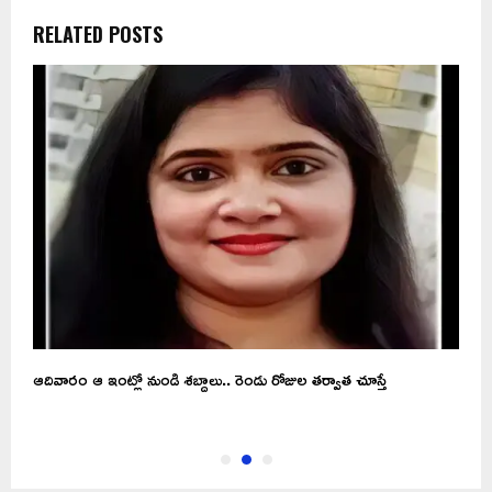
RELATED POSTS
ఆదివారం ఆ ఇంట్లో నుండి శబ్దాలు.. రెండు రోజుల తర్వాత చూస్తే
శ
అర