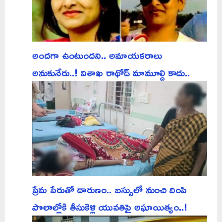
అందగా ఉంటుందని.. అమాయకరాలు
అనుకునేరు..! విశాఖ రాథోడ్ మామూల్ది కాదు..
ప్రేమ పేరుతో దారుణం.. బస్సులో నుంచి దింపి
పొలాల్లోకి తీసుకెళ్లి యువతిపై అఘాయిత్యం..!