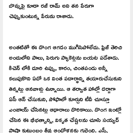
బొమ్మపై కూడా రజ్ రామ్ అని తన పేరుగా
చెప్పుకుంటున్న పేరును రాశాడు.
అంతటితో ఈ దొంగ ఆగడం ముగిసిపోలేదు. ఫ్రిజ్ తెరిచి
అందులోని పాలు, పెరుగు ప్యాకెట్లను బయట పడేశాడు.
కిచెన్ లోకి దూరి ఉప్పు, కారం, చింతపండు అన్నీ
కలుపుకొని ఏదో ఒక వింత పదార్థాన్ని తయారుచేసుకుని
తిన్నట్లు ఆనవాళ్లు ఉన్నాయి. ఆ తర్వాత హాల్లో దర్జాగా
ఏసీ ఆన్ చేసుకుని, సోఫాలో కూర్చుని టీవీ చూస్తూ
ఎంజాయ్ చేసినట్లు ఆధారాలు దొరికాయి. దొంగ ఇంట్లో
చేసిన ఈ భీభత్సాన్ని, వికృత చేష్టలను చూసి సయ్యద్
పాషా కుటుంబం తీవ్ర ఆందోళనకు గురైంది. ఎస్పీ