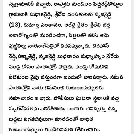
స్వగ్రామానికి వచ్చారు. రాప్తాడు మండలం పిచ్చిరెడ్డికొట్టాల
గ్రామానికి సుధాకర్రెడ్డి, శ్రీదేవి దంపతులకు సృజన్రెడ్డి
(13), కుమార్తె సంతానం. ఆరేళ్ల క్రితం శ్రీదేవి భర్త
అనారోగ్యంతో మరణించగా, పిల్లలతో కలిసి ఆమె
పుట్టినిల్లు నారనాగేపల్లిలో నివసిస్తున్నారు. దరహాస్
రెడ్డి,హర్షిత్రెడ్డి, సృజన్రెడ్డి బుధవారం మధ్యాహ్నం నేరేడు
పండ్ల కోసం పొలాల్లోకి వెళ్లారు. పండ్లు కోసుకొని
నీటికుంట వైపు వస్తుండగా అందులో జారిపడ్డారు. సమీప
పొలాల్లోని వారు గమనించి కుటుంబసభ్యులకు
సమాచారం ఇచ్చారు. పోలీసులు ఘటనా స్థలానికి వచ్చి
మృతదేహాలను వెలికితీశారు. బంగారు భవిష్యత్తు ఉన్న
బిడ్డలు విగతజీవులుగా మారడంతో బాధిత
కుటుంబసభ్యులు గుండెలవిసేలా రోదించారు.