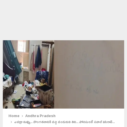
Home
Andhra Pradesh
ఎవడ్రా నువ్వు.. దొంగతనానికి వచ్చి వండుకుని తిని.. పోలిసులకే సవాల్ విసిరావ్..