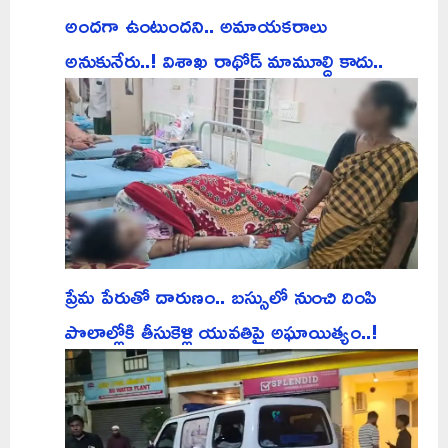
అందగా ఉంటుందని.. అమాయకరాలు
అనుకునేరు..! విశాఖ రాథోడ్ మామూల్ది కాదు..
ప్రేమ పేరుతో దారుణం.. బస్సులో నుంచి దింపి
పొలాల్లోకి తీసుకెళ్లి యువతిపై అఘాయిత్యం..!