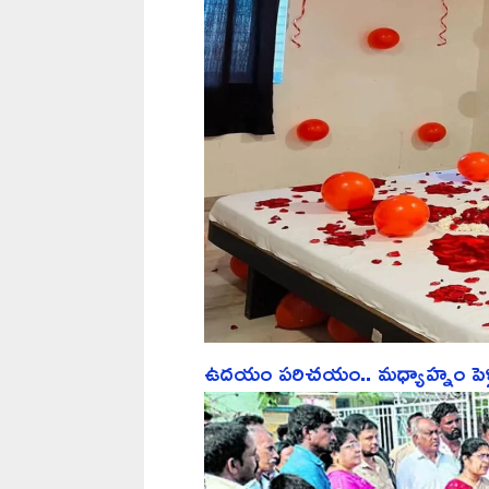
ఉదయం పరిచయం.. మధ్యాహ్నం పెళ్లి.. ర