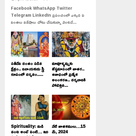
Facebook WhatsApp Twitter
Telegram LinkedIn ప్రపంచంలో ఎక్కడ ఏ
వింతలు విశేషాలు చోటు చేసుకున్నా వెంటనే...
సతీదేవి దంతం పడిన
మావూళ్ళమ్మకు
క్షేత్రం.. వినాయకుడు స్త్రీ
జేష్ఠమాసంలో జాతర..
రూపంలో దర్శనం.....
ఆశాఢంలో ప్రత్యేక
అలంకరణ.. దర్శనానికి
పోటెత్తిన...
Spirituality: మడి
నేటి జాతకములు…15
వంట అంటే ఏంటి… ఇది
మే, 2024