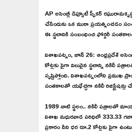
AP అసెంబ్లీ డిప్యూటీ స్పీకర్ రఘురామకృష్ణ
చేసేందుకు ఒక ముఠా ప్రయత్నించడం సంచ
ఈ స్థలానికి సంబంధించి ఫోర్జరీ సంతకాలతో యథ
విశాఖపట్నం, జూన్ 26: ఆంధ్రప్రదేశ్ అసెం
కోట్లకు పైగా విలువైన స్థలాన్ని నకిలీ 
సృష్టిస్తోంది. విశాఖపట్నంలోని ప్రముఖ 
సంతకాలతో యథేచ్ఛగా నకిలీ రిజిస్ట్రేషన్లు చే
1989 నాటి స్థలం.. నకిలీ పత్రాలతో మా
విశాఖ మధురవాడ పరిధిలో 333.33 గజాల స్థ
ప్రకారం దీని ధర రూ.2 కోట్లకు పైగా ఉంట