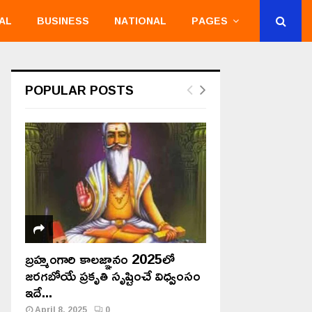
AL
BUSINESS
NATIONAL
PAGES
POPULAR POSTS
బ్రహ్మంగారి కాలజ్ఞానం 2025లో
జరగబోయే ప్రకృతి సృష్టించే విధ్వంసం
ఇదే...
April 8, 2025
0