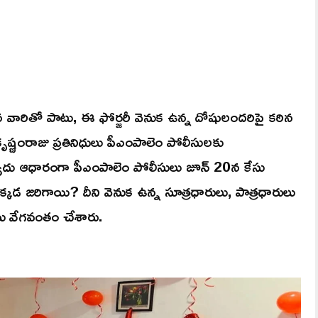
చిన వారితో పాటు, ఈ ఫోర్జరీ వెనుక ఉన్న దోషులందరిపై కఠిన
్ణంరాజు ప్రతినిధులు పీఎంపాలెం పోలీసులకు
్యాదు ఆధారంగా పీఎంపాలెం పోలీసులు జూన్ 20న కేసు
ు ఎక్కడ జరిగాయి? దీని వెనుక ఉన్న సూత్రధారులు, పాత్రధారులు
ను వేగవంతం చేశారు.