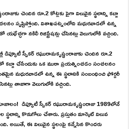
ంరాజుకు చెందిన రూ.2 కోట్లకు పైగా విలువైన స్థలాన్ని కబ్జా
లనం సృష్టిస్తోంది. విశాఖపట్నంలోని మధురవాడలో ఉన్న
ేచ్ఛగా నకిలీ రిజిస్ట్రేషన్లు చేసినట్లు వెలుగులోకి వచ్చింది.
బ్లీ డిప్యూటీ స్పీకర్ రఘురామకృష్ణంరాజుకు చెందిన రూ.2
పత్రాలతో కబ్జా చేసేందుకు ఒక ముఠా ప్రయత్నించడం సంచలనం
ప్రాంతమైన మధురవాడలో ఉన్న ఈ స్థలానికి సంబంధించి ఫోర్జరీ
సినట్లు తాజాగా వెలుగులోకి వచ్చింది.
యాజాలం! డిప్యూటీ స్పీకర్ రఘురామకృష్ణంరాజు 1989లోనే
లాన్ని కొనుగోలు చేశారు. ప్రస్తుతం మార్కెట్ విలువ
ుంది. అయితే, ఈ విలువైన స్థలంపై కన్నేసిన కొందరు