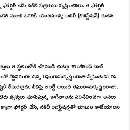
ఫోర్జరీ చేసి నకిలీ పత్రాలను సృష్టించారు. ఆ ఫోర్జరీ
ఒకరి నుంచి ఒకరికి యాజమాన్య బదిలీ (రిజిస్ట్రేషన్) కూడా
క్తులు ఆ స్థలంలోకి చొరబడి చుట్టూ కాంపౌండ్ వాల్
ంలో స్థానికంగా ఉన్న రఘురామకృష్ణంరాజు స్నేహితుడు ఈ
ి తీసుకెళ్లారు. దీనిపై అలర్ట్ అయిన రఘురామకృష్ణంరాజు..
సదరు వ్యక్తులు చూపిస్తున్న కాగితాలను పరిశీలించగా అసలు
 ఫోర్జరీ చేసి, నకిలీ రిజిస్ట్రేషన్లతో భూమిని కాజేయాలని