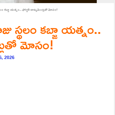
ం కబ్జా యత్నం.. ఫోర్జరీ డాక్యుమెంట్లతో మోసం!
ు స్థలం కబ్జా యత్నం..
ంట్లతో మోసం!
6, 2026