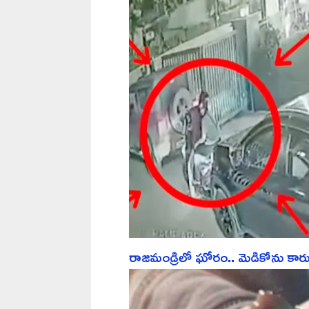
రాజమండ్రిలో ఘోరం.. మెడికోను కారు