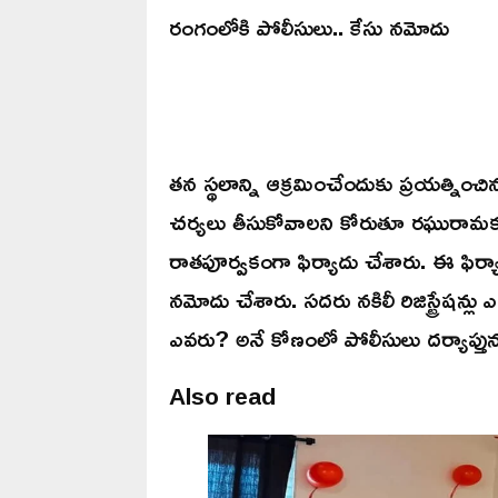
రంగంలోకి పోలీసులు.. కేసు నమోదు
తన స్థలాన్ని ఆక్రమించేందుకు ప్రయత్నిం
చర్యలు తీసుకోవాలని కోరుతూ రఘురామకృష
రాతపూర్వకంగా ఫిర్యాదు చేశారు. ఈ ఫిర
నమోదు చేశారు. సదరు నకిలీ రిజిస్ట్రేషన్ల
ఎవరు? అనే కోణంలో పోలీసులు దర్యాప్తు
Also read