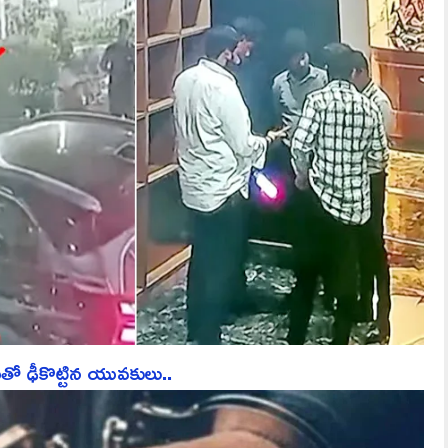
తో ఢీకొట్టిన యువకులు..