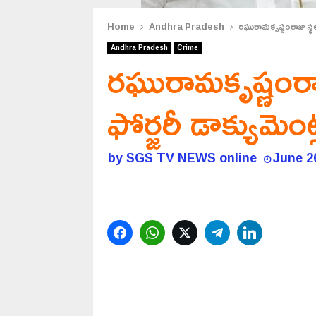
Home
Andhra Pradesh
రఘురామకృష్ణంరాజు స్థల
Andhra Pradesh
Crime
రఘురామకృష్ణంరాజ
ఫోర్జరీ డాక్యుమె
by
SGS TV NEWS online
June 2
Facebook
WhatsApp
Twitter
Telegram
LinkedIn