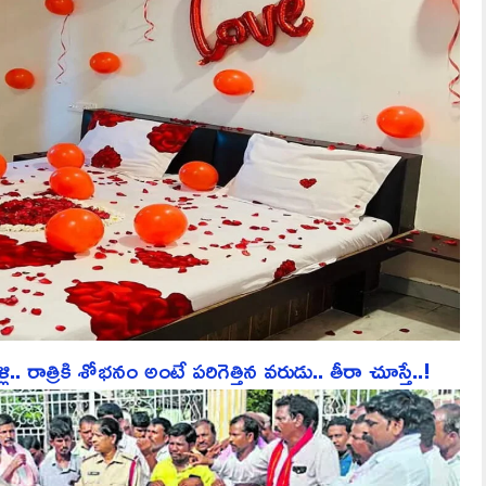
ాత్రికి శోభనం అంటే పరిగెత్తిన వరుడు.. తీరా చూస్తే..!