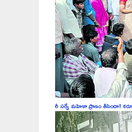
రీ సర్వే మహిళా ప్రాణం తీసిందా! కర్నూల