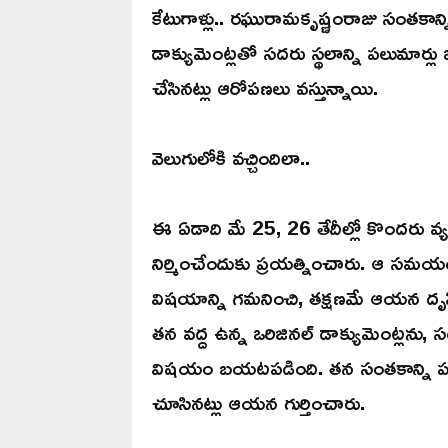
కేటుగాళ్లు.. రఘురామకృష్ణంరాజు సంతకాన్ని 
డాక్యుమెంట్లతో సదరు స్థలాన్ని పలుమార్లు 
చేసినట్లు ఆరోపణలు వస్తున్నాయి.
వెలుగులోకి వచ్చిందిలా..
ఈ ఏడాది మే 25, 26 తేదీల్లో కొందరు వ్య
నిర్మించేందుకు ప్రయత్నించారు. ఆ సమయ
విషయాన్ని గమనించి, తక్షణమే ఆయన దృష్టిక
తన వద్ద ఉన్న ఒరిజినల్ డాక్యుమెంట్లను, 
విషయం బయటపడింది. తన సంతకాన్ని పక్కాగా
చూసినట్లు ఆయన గుర్తించారు.