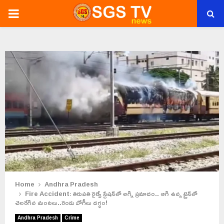
PRIMARY
MENU
Home
Andhra Pradesh
Fire Accident: తిరుపతి రైల్వే స్టేషన్‌లో అగ్ని ప్రమాదం.. ఆగి ఉన్న ట్రైన్‌లో
చెలరేగిన మంటలు..రెండు బోగీలు దగ్ధం!
Andhra Pradesh
Crime