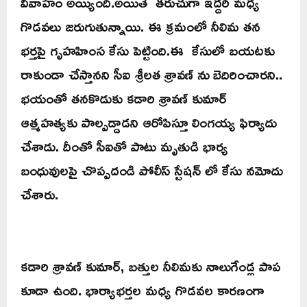
వివాహం అయ్యింది.అయితే తరుచుగా ఇద్దరి మధ్య
గొడవలు జరుగుతున్నాయి. ఈ క్రమంలో నీలిమ తన
భర్తపై గృహహింస కేసు పెట్టింది.ఈ కేసులో బయటకు
రాకుండా చేస్తానని సీఐ శ్రీలత శ్రావణ్‌ ను బెదిరించారని..
భయంతో తనకొడుకు కడారి శ్రావణ్ కుమార్
ఆత్మహత్యకు పాల్పడ్డాడని ఆరోపిస్తూ లింగయ్య ఫిర్యాదు
చేశాడు. దీంతో సీఐతో పాటు మృతుడి భార్య
బంధువులపై చొప్పదండి పోలీస్ స్టేషన్ లో కేసు నమోదు
చేశారు.
కడారి శ్రావణ్ కుమార్, బత్తుల నీలిమకు నాలుగేండ్ల పాప
కూడా ఉంది. భార్యాభర్తల మధ్య గొడవల కారణంగా