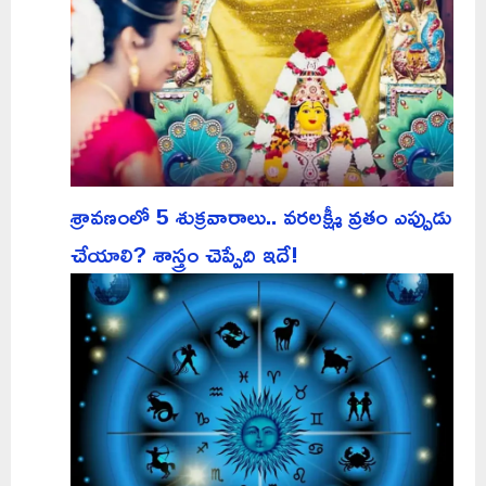
శ్రావణంలో 5 శుక్రవారాలు.. వరలక్ష్మీ వ్రతం ఎప్పుడు
చేయాలి? శాస్త్రం చెప్పేది ఇదే!