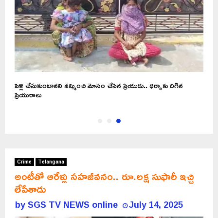
పెళ్లి చేసుకుంటానని నమ్మించి మోసం చేసిన ప్రియుడు.. ధర్నాకు దిగిన
ప్రియురాలు
Crime
Telangana
అంటీతో ఆరేళ్లు సహజీవనం.. రూ.లక్ష సుఫారీ ఇచ్చి
లేపేశాడు
by
SGS TV NEWS online
July 14, 2025