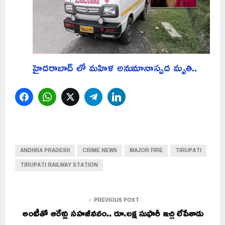
హైదరాబాద్ లో మహిళ అనుమానాస్పద మృతి..
Facebook
WhatsApp
Twitter
Telegram
LinkedIn
ANDHRA PRADESH
CRIME NEWS
MAJOR FIRE
TIRUPATI
TIRUPATI RAILWAY STATION
PREVIOUS POST
అంటీతో ఆరేళ్లు సహజీవనం.. రూ.లక్ష సుఫారీ ఇచ్చి లేపేశాడు