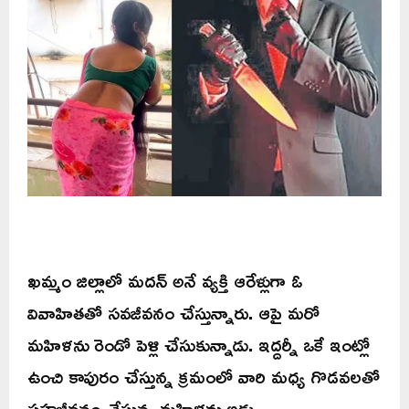
ఖమ్మం జిల్లాలో మదన్ అనే వ్యక్తి ఆరేళ్లుగా ఓ
వివాహితతో సవజీవనం చేస్తున్నారు. ఆపై మరో
మహిళను రెండో పెళ్లి చేసుకున్నాడు. ఇద్దర్నీ ఒకే ఇంట్లో
ఉంచి కాపురం చేస్తున్న క్రమంలో వారి మధ్య గొడవలతో
సహజీవనం చేస్తున్న మహిళను అడ్డు