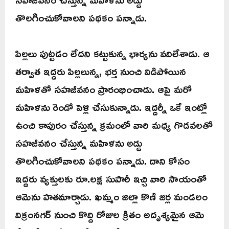
తొలగించుకోవాలని పథకం పన్నాడు.
పిల్లలు పుట్టడం లేదని కట్టుకున్న భార్యను వదిలేశాడు. ఆ
తర్వాత ఇద్దరు పిల్లలున్న, భర్త నుంచి విడిపోయిన
మహిళతో సహజీవనం ప్రారంభించాడు. ఆపై మరో
మహిళను రెండో పెళ్లి చేసుకున్నాడు. ఇద్దర్నీ ఒకే ఇంట్లో
ఉంచి కాపురం చేస్తున్న క్రమంలో వారి మధ్య గొడవలతో
సహజీవనం చేస్తున్న మహిళను అడ్డు
తొలగించుకోవాలని పథకం పన్నాడు. దాని కోసం
ఇద్దరు వ్యక్తులకు రూ.లక్ష సుపారీ ఇచ్చి వారి సాయంతో
ఆమెను హతమార్చాడు. ఖమ్మం జిల్లా కొణి జర్ల మండలం
విక్రంనగర్ నుంచి కొద్ది రోజుల క్రితం అదృశ్యమైన ఆమె