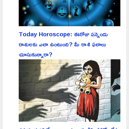
Today Horoscope: ఈరోజు పన్నెండు
రాశులకు ఎలా ఉంటుంది? మీ రాశి ఫలాలు
చూసుకున్నారా?