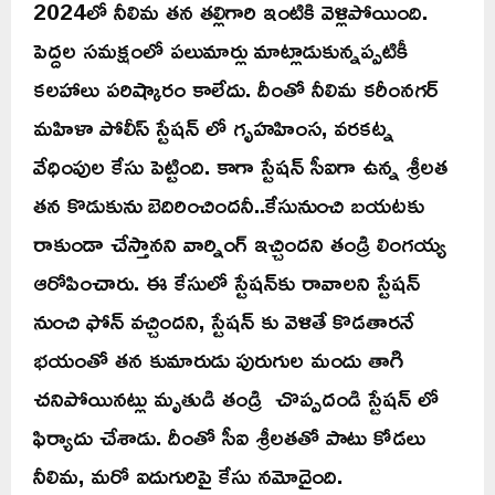
2024లో నీలిమ తన తల్లిగారి ఇంటికి వెళ్లిపోయింది.
పెద్దల సమక్షంలో పలుమార్లు మాట్లాడుకున్నప్పటికీ
కలహాలు పరిష్కారం కాలేదు. దీంతో నీలిమ కరీంనగర్
మహిళా పోలీస్ స్టేషన్ లో గృహహింస, వరకట్న
వేధింపుల కేసు పెట్టింది. కాగా స్టేషన్‌ సీఐగా ఉన్న శ్రీలత
తన కొడుకును బెదిరించిందనీ..కేసునుంచి బయటకు
రాకుండా చేస్తానని వార్నింగ్‌ ఇచ్చిందని తండ్రి లింగయ్య
ఆరోపించారు. ఈ కేసులో స్టేషన్‌కు రావాలని స్టేషన్
నుంచి ఫోన్ వచ్చిందని, స్టేషన్ కు వెళితే కొడతారనే
భయంతో తన కుమారుడు పురుగుల మందు తాగి
చనిపోయినట్లు మృతుడి తండ్రి చొప్పదండి స్టేషన్ లో
ఫిర్యాదు చేశాడు. దీంతో సీఐ శ్రీలతతో పాటు కోడలు
నీలిమ, మరో ఐదుగురిపై కేసు నమోదైంది.