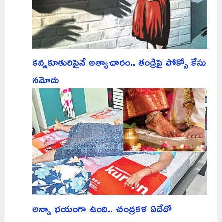
కన్నకూతురిపైనే అత్యాచారం.. తండ్రిపై పోక్సో కేసు
నమోదు
అన్నా భయంగా ఉంది.. చంద్రకళ ఏదేదో