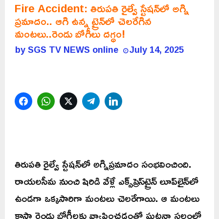
Fire Accident: తిరుపతి రైల్వే స్టేషన్‌లో అగ్ని
ప్రమాదం.. ఆగి ఉన్న ట్రైన్‌లో చెలరేగిన
మంటలు..రెండు బోగీలు దగ్ధం!
by
SGS TV NEWS online
July 14, 2025
Facebook
WhatsApp
Twitter
Telegram
LinkedIn
తిరుపతి రైల్వే స్టేషన్‌లో అగ్నిప్రమాదం సంభవించింది.
రాయలసీమ నుంచి షిరిడి వేళ్లే ఎక్స్‌ప్రెస్‌ట్రైన్‌ లూప్‌లైన్‌లో
ఉండగా ఒక్కసారిగా మంటలు చెలరేగాయి. ఆ మంటలు
కాస్తా రెండు బోగీలకు వ్యాపించడంతో ఘటనా స్థలంలో