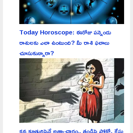
Today Horoscope: ఈరోజు పన్నెండు
రాశులకు ఎలా ఉంటుంది? మీ రాశి ఫలాలు
చూసుకున్నారా?
కన్నకూతురిపైనే అత్యాచారం.. తండ్రిపై పోక్సో కేసు