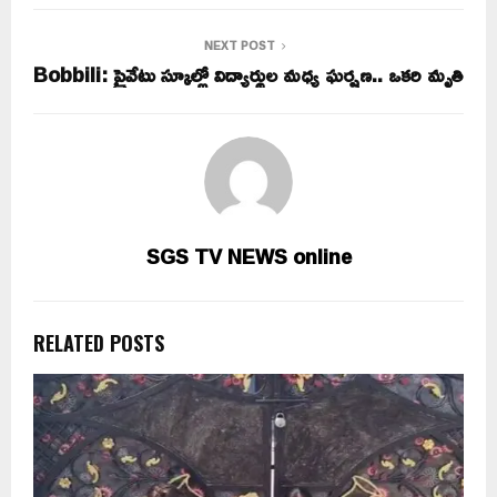
NEXT POST
Bobbili: ప్రైవేటు స్కూల్లో విద్యార్థుల మధ్య ఘర్షణ.. ఒకరి మృతి
SGS TV NEWS online
RELATED POSTS