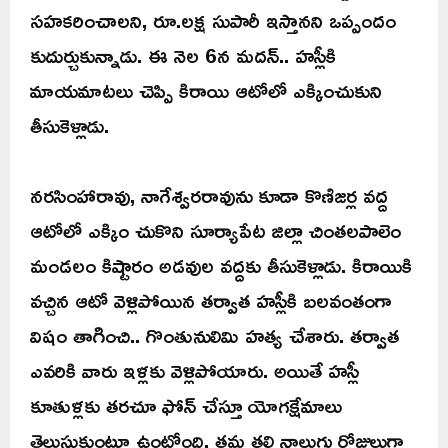
సహకరించాలని, రూ.లక్ష సుపారీ ఇస్తానని ఒప్పందం
కుదుర్చుకున్నాడు. ఈ నెల 6న మదన్.. హస్లీకి
మాయమాటలు చెప్పి కిరాయి ఆటోలో ఎక్కించుకుని
తీసుకెళ్లాడు.
నరసింహారావు, నాగేశ్వరరావును కూడా కొణిజర్ల వద్ద
ఆటోలో ఎక్కిం చుకొని సూర్యాపేట జిల్లా చింతలపాలెం
మండలం కిష్టారం అడవుల వద్దకు తీసుకెళ్లాడు. కిరాయికి
వచ్చిన ఆటో వెళ్లిపోయిన తర్వాత హస్లీకి బలవంతంగా
విషం తాగించి.. గొంతునులిమి హత్య చేశారు. తర్వాత
ఎవరికి వారు ఇళ్లకు వెళ్లిపోయారు. అయితే హస్లీ
కూతుళ్లకు తరచూ ఫోన్ చేస్తూ యోగక్షేమాలు
తెలుసుకుంటూ ఉంటోంది. తమ తల్లి నాలుగు రోజులుగా