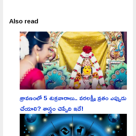
Also read
శ్రావణంలో 5 శుక్రవారాలు.. వరలక్ష్మీ వ్రతం ఎప్పుడు
చేయాలి? శాస్త్రం చెప్పేది ఇదే!