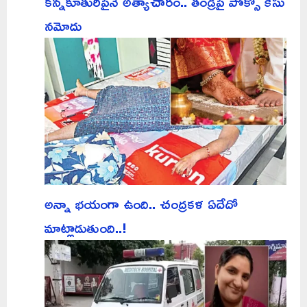
కన్నకూతురిపైనే అత్యాచారం.. తండ్రిపై పోక్సో కేసు
నమోదు
అన్నా భయంగా ఉంది.. చంద్రకళ ఏదేదో
మాట్లాడుతుంది..!