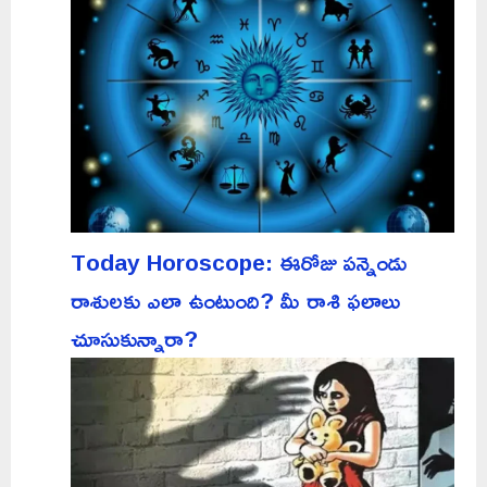
Today Horoscope: ఈరోజు పన్నెండు
రాశులకు ఎలా ఉంటుంది? మీ రాశి ఫలాలు
చూసుకున్నారా?