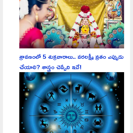
శ్రావణంలో 5 శుక్రవారాలు.. వరలక్ష్మీ వ్రతం ఎప్పుడు
చేయాలి? శాస్త్రం చెప్పేది ఇదే!