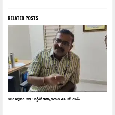
RELATED POSTS
అనంతపురం జిల్లా: ఆర్డీవో కార్యాలయం తన బెడ్ రూమ్