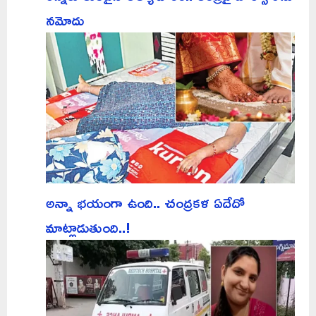
నమోదు
అన్నా భయంగా ఉంది.. చంద్రకళ ఏదేదో
మాట్లాడుతుంది..!