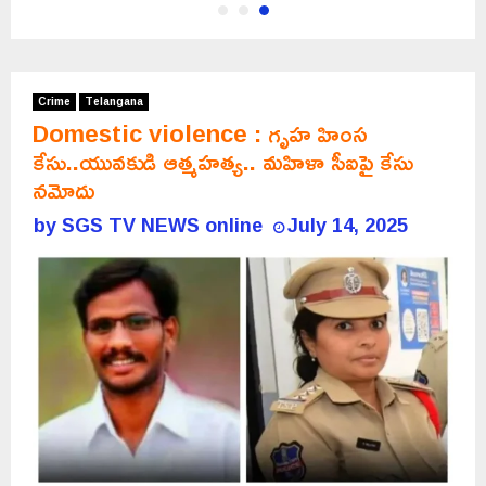
Crime
Telangana
Domestic violence : గృహ హింస
కేసు..యువకుడి ఆత్మహత్య.. మహిళా సీఐపై కేసు
నమోదు
by
SGS TV NEWS online
July 14, 2025