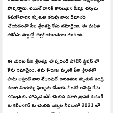
పాల్పడ్డాడు. అయితే దానికి కారణమైన సీఐపై చర్యలు
తీసుకోవాలని మృతుని తరుపు వారు డిమాండ్‌
చేయడంతో సీఐ శ్రీలతపై కేసు నమోదైంది. ఈ ఘటన
పోలీసు వర్గాల్లో చర్చనీయాంశంగా మారింది.
ఈ మేరకు సీఐ శ్రీలతపై చొప్పదండి పోలీస్ స్టేషన్ లో
కేసు నమోదైంది. తమ కొడుకు మృతికి సీఐ శ్రీలతతో
పాటు అత్తింటి వారి వేధింపులే కారణమని మృతుడి తండ్రి
కడారి లింగయ్య ఫిర్యాదు చేశారు. దీంతో ఆమెపై కేసు
నమోదైంది. చొప్పదండికి చెందిన కడారి శ్రావణ్ కుమార్
కు కరీంనగర్ కు చెందిన బత్తుల నీలిమతో 2021 లో