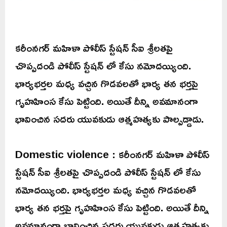
కరీంనగర్ మహిళా పోలీస్ స్టేషన్ సీఐ శ్రీలతపై
చొప్పదండి పోలీస్ స్టేషన్ లో కేసు నమోదయ్యింది.
భార్యభర్తల మధ్య వచ్చిన గొడవలతో భార్య తన భర్తపై
గృహహింస కేసు పెట్టింది. అయితే దీన్ని అవమానంగా
భావించిన సదరు యువకుడు ఆత్మహత్యకు పాల్పడ్డాడు.
Domestic violence : కరీంనగర్ మహిళా పోలీస్
స్టేషన్ సీఐ శ్రీలతపై చొప్పదండి పోలీస్ స్టేషన్ లో కేసు
నమోదయ్యింది. భార్యభర్తల మధ్య వచ్చిన గొడవలతో
భార్య తన భర్తపై గృహహింస కేసు పెట్టింది. అయితే దీన్ని
అవమానంగా భావించిన సదరు యువకుడు ఆత్మహత్యకు