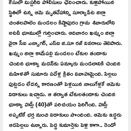
కేసులో మిస్టరీని పోలీసులు ఛేదించారు. కుళ్లిపోయిన
స్థితిలో ఉన్న ఆమె మృతదేహాన్ని సూర్యాపేట జిల్లా
చింతలపాలెం మండలం కిష్టాపురం గ్రామ శివారులోని
అటవీ భూముల్లో గుర్తించారు. ఆదివారం ఖమ్మం జిల్లా
వైరా సీఐ ఎన్సాగర్, ఎస్ఐ జి.సూ రజ్ వివరాలు తెలిపారు.
ఖమ్మం జిల్లా కామేపల్లి మండలం టేకుల తండాకు
చెందిన భూక్యా మదన్‌కు ఏన్కూరు మండలానికి చెందిన
మహిళతో సుమారు పదేళ్ల క్రితం వివాహమైంది. పిల్లలు
పుట్టడం లేదన్న కారణంతో పెళ్లయిన నాలుగేళ్లకే ఆమెకు
విడాకులు ఇచ్చాడు. ఆ తర్వాత టేకులతండాకు చెందిన
భూక్యా హస్లీ (40)తో పరిచయం పెరిగింది. హస్లీ
అప్పటికే భర్త నుంచి విడాకులు పొందింది. ఆమెకు ఇద్దరు
ఆడపిల్లలు ఉన్నారు. పెద్ద కుమార్తెకు పెళ్లి కాగా.. రెండో