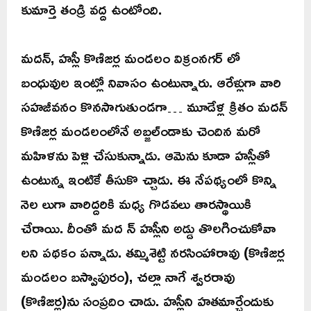
కుమార్తె తండ్రి వద్ద ఉంటోంది.
మదన్, హస్లీ కొణిజర్ల మండలం విక్రంనగర్ లో
బంధువుల ఇంట్లో నివాసం ఉంటున్నారు. ఆరేళ్లుగా వారి
సహజీవనం కొనసాగుతుండగా… మూడేళ్ల క్రితం మదన్
కొణిజర్ల మండలంలోనే అబ్జల్ండాకు చెందిన మరో
మహిళను పెళ్లి చేసుకున్నాడు. ఆమెను కూడా హస్లీతో
ఉంటున్న ఇంటికే తీసుకొ చ్చాడు. ఈ నేపథ్యంలో కొన్ని
నెల లుగా వారిద్దరికి మధ్య గొడవలు తారస్థాయికి
చేరాయి. దీంతో మద న్ హస్లీని అడ్డు తొలగించుకోవా
లని పథకం పన్నాడు. తమ్మిశెట్టి నరసింహారావు (కొణిజర్ల
మండలం బస్వాపురం), చల్లా నాగే శ్వరరావు
(కొణిజర్ల)ను సంప్రదిం చాడు. హస్లీని హతమార్చేందుకు