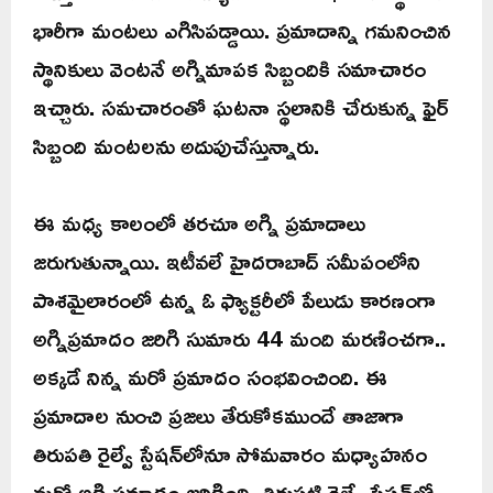
భారీగా మంటలు ఎగిసిపడ్డాయి. ప్రమాదాన్ని గమనించిన
స్థానికులు వెంటనే అగ్నిమాపక సిబ్బందికి సమాచారం
ఇచ్చారు. సమచారంతో ఘటనా స్థలానికి చేరుకున్న ఫైర్
సిబ్బంది మంటలను అదుపుచేస్తున్నారు.
ఈ మధ్య కాలంలో తరచూ అగ్ని ప్రమాదాలు
జరుగుతున్నాయి. ఇటీవలే హైదరాబాద్ సమీపంలోని
పాశమైలారంలో ఉన్న ఓ ఫ్యాక్టరీలో పేలుడు కారణంగా
అగ్నిప్రమాదం జరిగి సుమారు 44 మంది మరణించగా..
అక్కడే నిన్న మరో ప్రమాదం సంభవించింది. ఈ
ప్రమాదాల నుంచి ప్రజలు తేరుకోకముందే తాజాగా
తిరుపతి రైల్వే స్టేషన్‌లోనూ సోమవారం మధ్యాహనం
మరో అగ్నిప్రమాదం జరిగింది. తిరుపటి రైల్వే ష్టేషన్‌లో