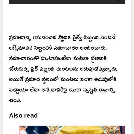
ప్రమాదాన్ని గమనించిన స్థానిక రైల్వే సిబ్బంది వెంటనే
అగ్నిమాపక సిబ్బందికి సమాచారం అందించారు.
సమాచారంతో హుటాహుటీనా ఘటనా స్థలానికి
చేరుకున్న ఫైర్‌ సిబ్బంది మంటలను అదుపుచేస్తున్నారు.
అయితే ప్రమాద స్థలంలో మంటలు ఇంకా అదుపులోకి
వచ్చాయా లేదా అనే దానికిపై ఇంకా స్పష్టత రావాల్సి
ఉంది.
Also read