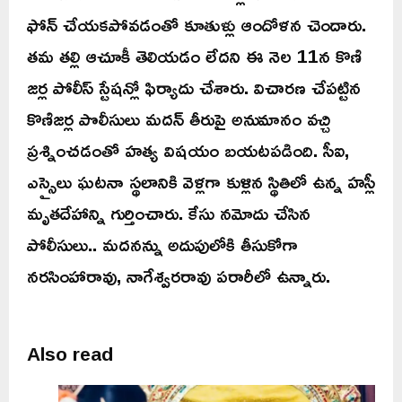
ఫోన్ చేయకపోవడంతో కూతుళ్లు ఆందోళన చెందారు.
తమ తల్లి ఆచూకీ తెలియడం లేదని ఈ నెల 11న కొణి
జర్ల పోలీస్ స్టేషన్లో ఫిర్యాదు చేశారు. విచారణ చేపట్టిన
కొణిజర్ల పొలీసులు మదన్ తీరుపై అనుమానం వచ్చి
ప్రశ్నించడంతో హత్య విషయం బయటపడింది. సీఐ,
ఎస్సైలు ఘటనా స్థలానికి వెళ్లగా కుళ్లిన స్థితిలో ఉన్న హస్లీ
మృతదేహాన్ని గుర్తించారు. కేసు నమోదు చేసిన
పోలీసులు.. మదనన్ను అదుపులోకి తీసుకోగా
నరసింహారావు, నాగేశ్వరరావు పరారీలో ఉన్నారు.
Also read