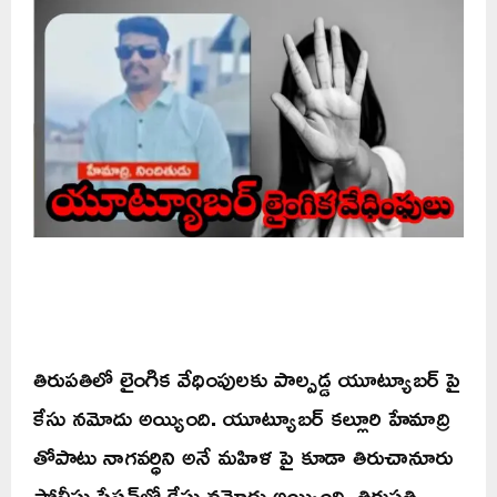
తిరుపతిలో లైంగిక వేధింపులకు పాల్పడ్డ యూట్యూబర్ పై
కేసు నమోదు అయ్యింది. యూట్యూబర్ కల్లూరి హేమాద్రి
తోపాటు నాగవర్ధిని అనే మహిళ పై కూడా తిరుచానూరు
పోలీసు స్టేషన్‌లో కేసు నమోదు అయ్యింది. తిరుపతి