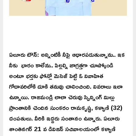
ఏలూరు టౌన్: అన్నింటికీ నీపై ఆధారపడుతున్నాను.. ఇక
నీకు భారం కాలేను.. పిల్లల్ని జాగ్రత్తగా చూస్కోండి
అంటూ భర్తకు ఫోన్లో మెసెజ్ పెట్టి ఓ వివాహిత
గోదావరిలోకి దూకి తనువు చాలించింది. వివరాలు ఇలా
ఉన్నాయి. రాజమండ్రి లాలా చెరువు స్పిన్నింగ్ మిల్లు
ప్రాంతానికి చెందిన సుంకరం రామకృష్ణ, కళ్యాణి (32)
దంపతులు. వీరికి ఇద్దరు సంతానం ఉన్నారు. ఏలూరు
శాంతినగర్ 21 వ డివిజన్ సచివాలయంలో కళ్యాణి