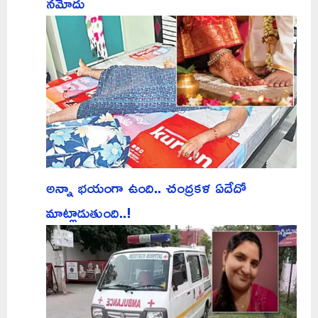
నమోదు
అన్నా భయంగా ఉంది.. చంద్రకళ ఏదేదో
మాట్లాడుతుంది..!