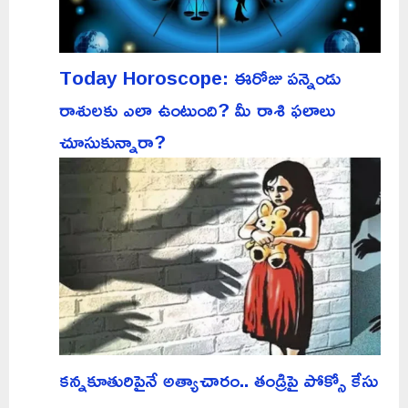
Today Horoscope: ఈరోజు పన్నెండు
రాశులకు ఎలా ఉంటుంది? మీ రాశి ఫలాలు
చూసుకున్నారా?
కన్నకూతురిపైనే అత్యాచారం.. తండ్రిపై పోక్సో కేసు