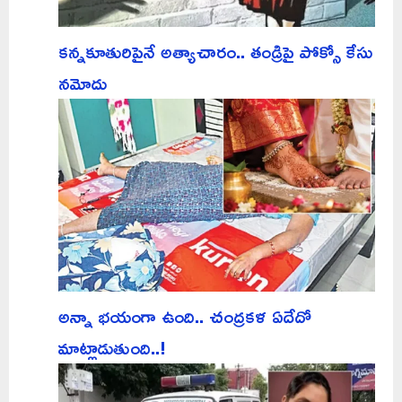
కన్నకూతురిపైనే అత్యాచారం.. తండ్రిపై పోక్సో కేసు
నమోదు
అన్నా భయంగా ఉంది.. చంద్రకళ ఏదేదో
మాట్లాడుతుంది..!