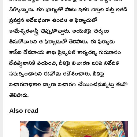
పేర్కొన్నారు. తన భార్యతో పాటు ఇతర భక్తుల పట్ల అతడి
ప్రవర్తన అదేవిధంగా ఉందని ఆ ఫిర్యాదులో
కామేశ్వరశాస్త్రి చెప్పుకొచ్చారు. ఆయనపై చర్యలు
తీసుకోవాలని ఆ ఫిర్యాదులో తెలిపారు. ఈ ఫిర్యాదు
కాపీని దేవదాయ శాఖ ప్రిన్సిపల్ కార్యదర్శి గురువారం
దేవస్థానానికి పంపించి, దీనిపై విచారణ జరిపి నివేదిక
సమర్పించాలని ఈవోను ఆదేశించారు. దీనిపై
విచారణాధికారి ద్వారా విచారణ చేయించనున్నట్లు ఈవో
తెలిపారు.
Also read