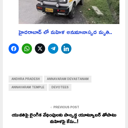
హైదరాబాద్ లో మహిళ అనుమానాస్పద మృతి..
Facebook
WhatsApp
Twitter
Telegram
LinkedIn
ANDHRA PRADESH
ANNAVARAM DEVASTANAM
ANNAVARAM TEMPLE
DEVOTEES
PREVIOUS POST
యువతిపై లైంగిక వేధింపులకు పాల్పడ్డ యూట్యూబర్ తోపాటు
మహిళపై కేసు..!