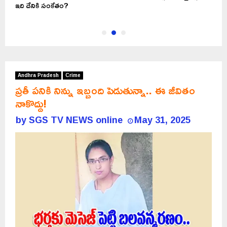
ఇది దేనికి సంకేతం?
చ
Andhra Pradesh
Crime
ప్రతీ పనికి నిన్ను ఇబ్బంది పెడుతున్నా.. ఈ జీవితం
నాకొద్దు!
by
SGS TV NEWS online
May 31, 2025