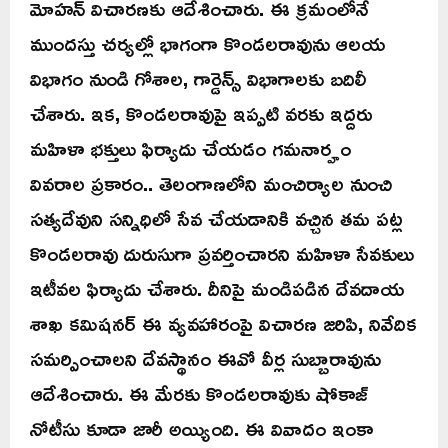
మోహన్ విచారణకు ఆదేశించారు. ఈ క్రమంలోనే
ముందస్తు చర్యల్లో భాగంగా కొండలరావును ఆలయ
విభాగం నుండి గోశాల, గార్డెన్స్ విభాగాలకు బదిలీ
చేశారు. ఇక, కొండలరావుపై ఇప్పటి వరకు ఇద్దరు
మహిళా భక్తులు ఫిర్యాదు చేయడం గమనార్హం
వివరాల ప్రకారం.. తెలంగాణలోని మంచిర్యాల నుంచి
సత్యదేవుని సన్నిధిలో సేవ చేయడానికి వచ్చిన తమ పట్ల
కొండలరావు దురుసుగా ప్రవర్తించారని మహిళా సేవకులు
ఇటీవల ఫిర్యాదు చేశారు. దీనిపై మండిపడిన దేవదాయ
శాఖ కమిషనర్ ఈ వ్యవహారంపై విచారణ జరిపి, నివేదిక
సమర్పించాలని దేవస్థానం ఈవో వీర్ల సుబ్బారావును
ఆదేశించారు. ఈ మేరకు కొండలరావుకు షోకాజ్
నోటీసు కూడా జారీ అయ్యింది. ఈ వివాదం ఇంకా