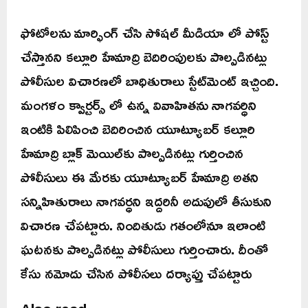
ఫోటోలను మార్ఫింగ్ చేసి సోషల్ మీడియా లో పోస్ట్
చేస్తానని కల్లూరి హేమాద్రి బెదిరింపులకు పాల్పడినట్లు
పోలీసుల విచారణలో బాధితురాలు స్టేట్‌మెంట్ ఇచ్చింది.
మంగళం క్వార్టర్స్ లో ఉన్న వివాహితను నాగవర్ధిని
ఇంటికి పిలిపించి బెదిరించిన యూట్యూబర్ కల్లూరి
హేమాద్రి బ్లాక్ మెయిల్‌కు పాల్పడినట్లు గుర్తించిన
పోలీసులు ఈ మేరకు యూట్యూబర్ హేమాద్రి అతని
సన్నిహితురాలు నాగవర్ధని ఇద్దరినీ అదుపులో తీసుకుని
విచారణ చేపట్టారు. నిందితుడు గతంలోనూ ఇలాంటి
ఘటనకు పాల్పడినట్లు పోలీసులు గుర్తించారు. దీంతో
కేసు నమోదు చేసిన పోలీసలు దర్యాప్తు చేపట్టారు