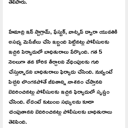
తెలిపారు.
హేమాద్రి ఇన్ స్టాగ్రామ్, ఫేస్బుక్, వాట్సప్ ద్వారా యువతికి
అసభ్య మెసేజ్‌లు చేసి ఇబ్బంది పెట్టినట్లు పోలీసులకు
ఇచ్చిన పిర్యాదులో బాధితురాలు పేర్కొంది. గత 5
నెలలుగా తన కోరిక తీర్చాలని వేధింపులకు గురి
చేస్తున్నాడని బాధితురాలు ఫిర్యాదు చేసింది. నువ్వంటే
పిచ్చని లొంగకపోతే జీవితాన్ని నాశనం చేస్తానని
బెదిరించినట్లు పోలీసులకు ఇచ్చిన ఫిర్యాదులో స్పష్టం
చేసింది. లేదంటే కుటుంబ సభ్యులను కూడా
చంపుతానని బెదిరించినట్లు పోలీసులకు బాధితురాలు
తెలిపింది.