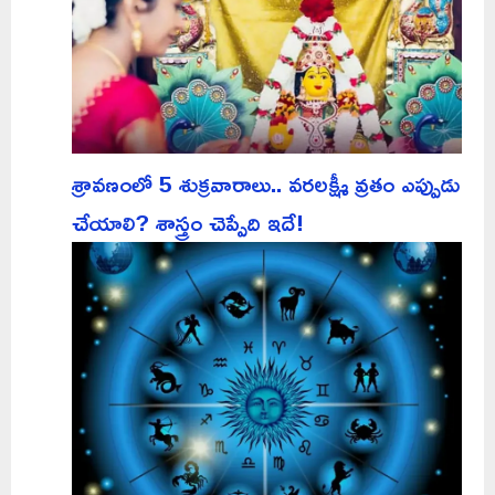
శ్రావణంలో 5 శుక్రవారాలు.. వరలక్ష్మీ వ్రతం ఎప్పుడు
చేయాలి? శాస్త్రం చెప్పేది ఇదే!