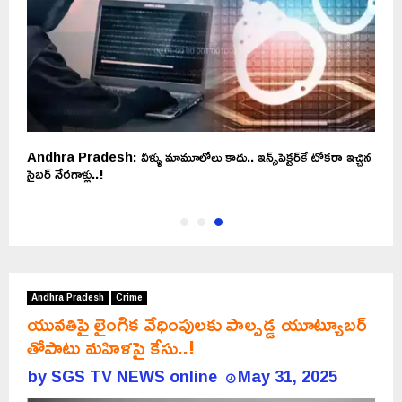
Andhra Pradesh: వీళ్ళు మామూలోలు కాదు.. ఇన్స్‌పెక్టర్‌కే టోకరా ఇచ్చిన
సైబర్ నేరగాళ్లు..!
Andhra Pradesh
Crime
యువతిపై లైంగిక వేధింపులకు పాల్పడ్డ యూట్యూబర్
తోపాటు మహిళపై కేసు..!
by
SGS TV NEWS online
May 31, 2025