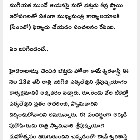
ముగియక ముందే ఆయనపై మరో భక్తుడు తీవ్ర స్థాయి
ఆరోపణలతో ఏకంగా ముఖ్యమంత్రి కార్యాలయానికి
(సీఎంవో) ఫిర్యాదు చేయడం సంచలనం రేపింది.
ఏం జరిగిందంటే..
హైదరాబాద్కు చెందిన భక్తుడు హోతా కామేశ్వరశాస్త్రి ఈ
నెల 13వ తేదీ రాత్రి జరిగిన సత్యదేవుని శ్రీపుష్పయాగం
కార్యక్రమానికి అన్నవరం వచ్చారు. రూ.రెండు వేల టికెట్తో
సత్యదేవుని వ్రతం ఆచరించి, స్వామివారిని
దర్శించుకోవాలని అనుకున్నారు. ఈ సందర్భంగా అక్కడి
పురోహితుడు రాత్రి స్వామివారి శ్రీపుష్పయాగ
మహోత్సవం జరుగుతుందని చెప్పడంతో కామేశ్వరశాస్త్రి