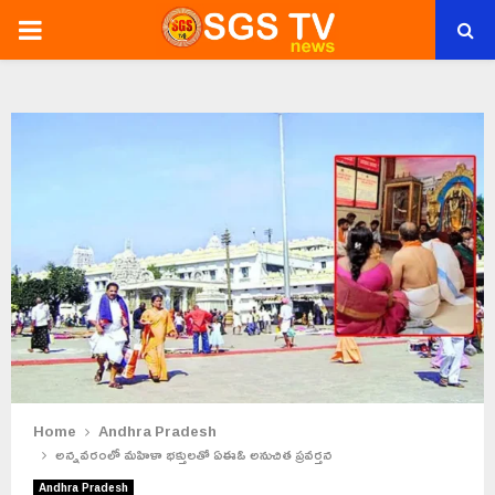
PRIMARY
MENU
Home
Andhra Pradesh
అన్నవరంలో మహిళా భక్తులతో ఏఈఓ అనుచిత ప్రవర్తన
Andhra Pradesh