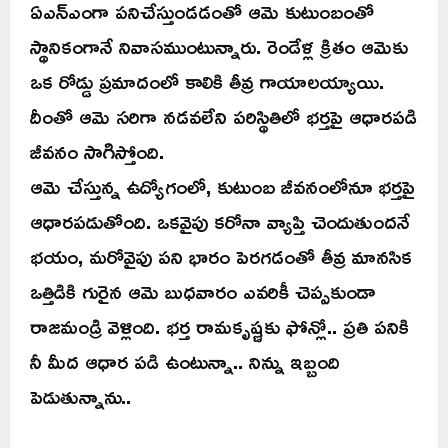
ఏఎన్ఎంగా పనిచేస్తుండడంతో ఆమె కుటుంబంతో
స్థానికంగానే నివాసముంటున్నారు. రెండేళ్ల క్రితం ఆమెకు
ఒక రోడ్డు ప్రమాదంలో కాలికి తీవ్ర గాయాలయ్యాయి.
దీంతో ఆమె సరిగా నడవలేని పరిస్థితిలో భర్తపై ఆధారపడి
జీవనం సాగిస్తోంది.
ఆమె చేస్తున్న ఉద్యోగంలో, కుటుంబ జీవనంలోనూ భర్తపై
ఆధారపడుతోంది. ఒకవైపు కరోనా వ్యాప్తి చెందుతుందనే
భయం, మరోవైపు పని భారం పెరగడంతో తీవ్ర మానసిక
ఒత్తిడికి గురైన ఆమె బుధవారం ఎవరికీ చెప్పకుండా
రాజమండ్రి వెళ్లింది. భర్త రామకృష్ణకు ఫోన్లో.. ప్రతి పనికి
నీ మీద ఆధార పడి ఉంటున్నా.. నిన్ను ఇబ్బంది
పెడుతున్నాను..