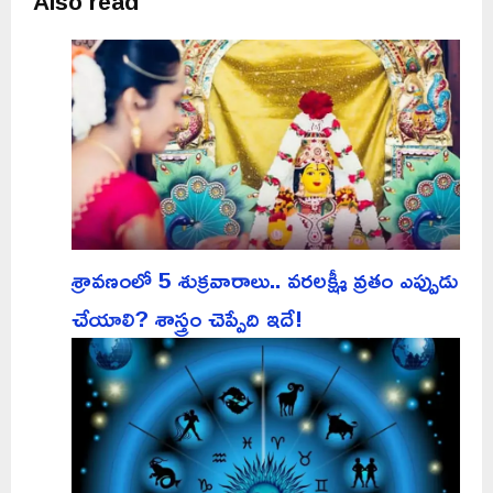
Also read
శ్రావణంలో 5 శుక్రవారాలు.. వరలక్ష్మీ వ్రతం ఎప్పుడు
చేయాలి? శాస్త్రం చెప్పేది ఇదే!