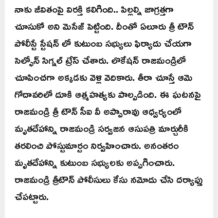
నాకు జీవితంపై విరక్తి కలిగింది.. పిల్లల్ని జాగ్రత్తగా
చూసుకో అని మెసేజ్ పెట్టింది. దీంతో ఏలూరు త్రీ టౌన్
పోలీస్టే స్టేషన్ లో కుటుంబ సభ్యులు ఫిర్యాదు చేయగా
సెల్ఫోన్ సిగ్నల్ ట్రేస్ చేశారు. లొకేషన్ రాజమండ్రిలో
చూపించగా అక్కడకు వెళ్లి వెదికారు. తీరా చూస్తే ఆమె
గోదావరిలో దూకి ఆత్మహత్యకు పాల్పడింది. ఈ ఘటనపై
రాజమండ్రి త్రీ టౌన్ సీఐ వీ అప్పారావు ఆధ్వర్యంలో
మృతదేహాన్ని రాజమండ్రి సర్వజన ఆసుపత్రి మార్చురీకి
తరలించి పోస్టుమార్టం నిర్వహించారు. అనంతరం
మృతదేహాన్ని కుటుంబ సభ్యులకు అప్పగించారు.
రాజమండ్రి త్రీటౌన్ పోలీసులు కేసు నమోదు చేసి దర్యాప్తు
చేపట్టారు.