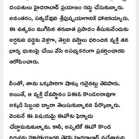
దంపతులు హైదరాబాద్ ప్రయాణం రద్దు చేసుకున్నారు.
అనంతరం, సత్యదేవుని శ్రీపుష్పయాగానికి హాజరయ్యారు.
ఈ ఉత్సవం ముగిసిన తరువాత ప్రసాదం తీసుకునేందుకు
అర్చకుని వద్దకు వెళ్లగా, తెల్లని వస్త్రాలు ధరించిన వ్యక్తి తన
భార్య భుజంపై చేయి వేసి అసభ్యకరంగా ప్రవర్తించారని
ఆరోపించారు.
దీంతో, తాను ఒక్కసారిగా షాక్కు గురైనట్టు తెలిపారు.
అయితే, ఆ వ్యక్తి దేవస్థానం ఏఈఓ కొండలరావుగా
అక్కడి సిబ్బంది ద్వారా తెలుసుకున్నానని పేర్కొన్నారు.
వెంటనే ఈ విషయమై ఈవోకు ఫిర్యాదు
చేద్దామనుకున్నాను. కానీ, అప్పటికే ఈవో కొండ
దిగువకు వెళ్లిపోయారని తెలిసి హైదరాబాద్ వచ్చేశామని