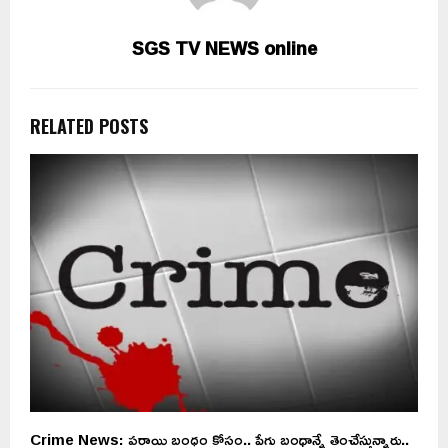
SGS TV NEWS online
RELATED POSTS
ది
Crime News: పరాయి బంధం కోసం.. పేగు బంధాన్నే తెంచేస్తున్నారు..
వ