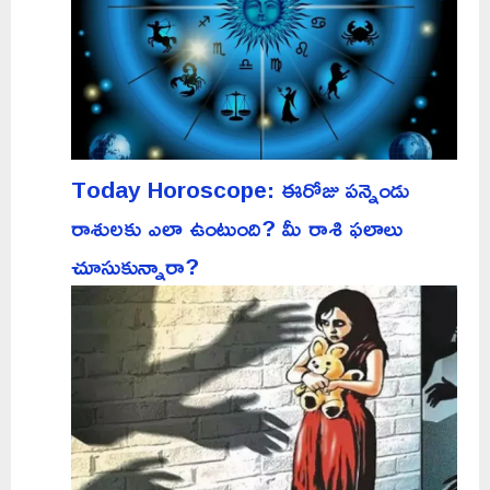
Today Horoscope: ఈరోజు పన్నెండు
రాశులకు ఎలా ఉంటుంది? మీ రాశి ఫలాలు
చూసుకున్నారా?