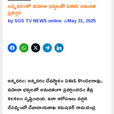
అన్నవరంలో మహిళా భక్తులతో ఏఈఓ అనుచిత
ప్రవర్తన
by
SGS TV NEWS online
May 31, 2025
Facebook
WhatsApp
Twitter
Telegram
LinkedIn
అన్నవరం: అన్నవరం దేవస్థానం ఏఈఓ కొండలరావు..
మహిళా భక్తులతో అనుచితంగా ప్రవర్తించడం తీవ్ర
కలకలం సృష్టించింది. ఇలా ఆరోపణలు వచ్చిన
నేపథ్యంలో దేవాదాయశాఖ కమిషనర్ రామచంద్ర