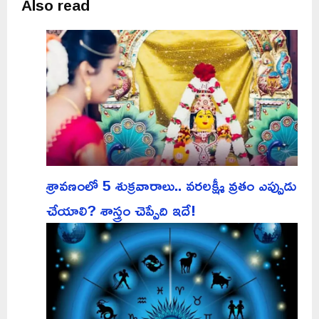
Also read
శ్రావణంలో 5 శుక్రవారాలు.. వరలక్ష్మీ వ్రతం ఎప్పుడు
చేయాలి? శాస్త్రం చెప్పేది ఇదే!