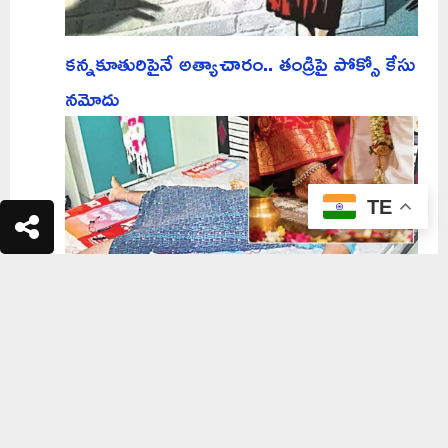
కన్నకూతురిపైనే అత్యాచారం.. తండ్రిపై పోక్సో కేసు
నమోదు
TE
అన్నా భయంగా ఉంది.. చంద్రకళ ఏదేదో
మాట్లాడుతుంది..!