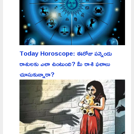
Today Horoscope: ఈరోజు పన్నెండు
రాశులకు ఎలా ఉంటుంది? మీ రాశి ఫలాలు
చూసుకున్నారా?