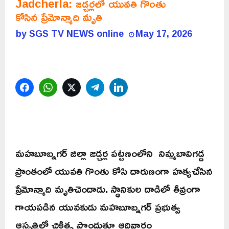
Jadcherla: జడ్చర్లలో యువతి గొంతు
కోసిన ప్రేమోన్మాది మృతి
by
SGS TV NEWS online
May 17, 2026
Facebook
WhatsApp
Twitter
Telegram
LinkedIn
మహబూబ్నగర్ జిల్లా జడ్చర్ల పట్టణంలోని నిమ్మబావిగడ్డ
ప్రాంతంలో యువతి గొంతు కోసి దారుణంగా హత్యచేసిన
ప్రేమోన్మాది మృతిచెందాడు. స్థానికుల దాడిలో తీవ్రంగా
గాయపడిన యువకుడు మహబూబ్నగర్ ప్రభుత్వ
ఆస్పత్రిలో చికిత్స పొందుతూ ఆదివారం