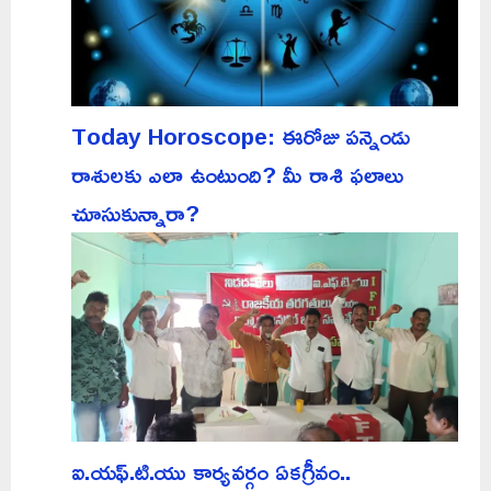
Today Horoscope: ఈరోజు పన్నెండు
రాశులకు ఎలా ఉంటుంది? మీ రాశి ఫలాలు
చూసుకున్నారా?
ఐ.యఫ్.టి.యు కార్యవర్గం ఏకగ్రీవం..