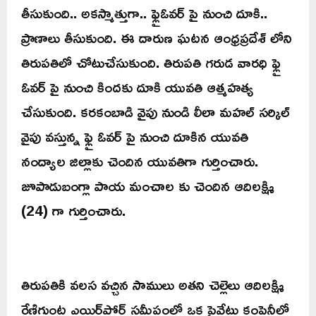
తీసుకుంది.. అకస్మాత్తుగా.. ఫ్లైఓవర్ పై నుంచి దూకి..
ప్రాణాలు తీసుకుంది. ఈ దారుణ ఘటన ఆంధ్రప్రదేశ్ లోని
తిరుపతిలో చోటుచేసుకుంది. తిరుపతి గరుడ వారధి ఫ్లై
ఓవర్ పై నుంచి కిందకు దూకి యువతి ఆత్మహత్య
చేసుకుంది. కరకంబాడి వైపు నుండి లీలా మహల్ సర్కిల్
వైపు వస్తున్న ఫ్లై ఓవర్ పై నుంచి దూకిన యువతి
నంద్యాల జిల్లాకు చెందిన యువతిగా గుర్తించారు.
జూపాడుబంగ్లా పాయ మంచాల కు చెందిన ఆదిలక్ష్మి
(24) గా గుర్తించారు.
తిరుపతికి వలస వచ్చిన సాములు అతని చెల్లెలు ఆదిలక్ష్మి
రేణిగుంట ఎయిర్‌పోర్ట్ సమీపంలో ఒక ప్రైవేటు కంపెనీలో