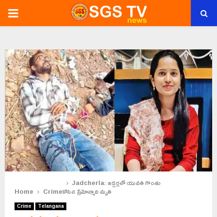
PRIMARY
MENU
Jadcherla: జడ్చర్లలో యువతి గొంతు
Home
Crime
కోసిన ప్రేమోన్మాది మృతి
Crime
Telangana