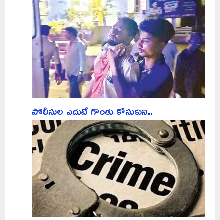
పోలీసుల ఎదుటే గొంతు కోసుకుని..