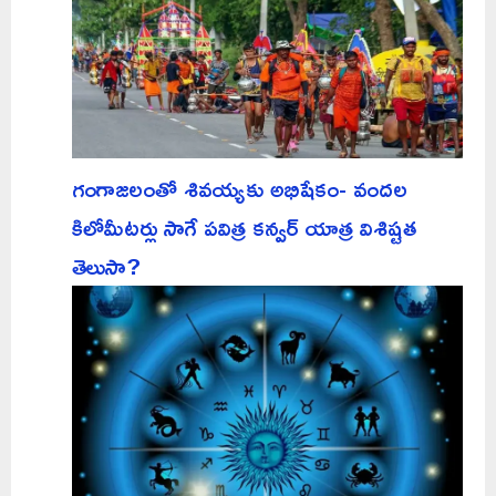
గంగాజలంతో శివయ్యకు అభిషేకం- వందల
కిలోమీటర్లు సాగే పవిత్ర కన్వర్ యాత్ర విశిష్టత
తెలుసా?