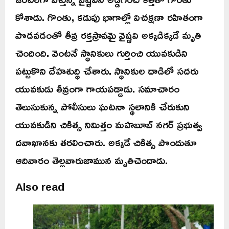
కోశాడు. గొంతు, కడుపు భాగాల్లో విచక్షణా రహితంగా
పొడవడంతో తీవ్ర రక్తస్రావమై వైష్ణవి అక్కడిక్కడే మృతి
చెందింది. వెంటనే స్థానికులు గుర్తించి యువకుడిని
పట్టుకొని దేహశుద్ధి చేశారు. స్థానికుల దాడిలో సదరు
యువకుడు తీవ్రంగా గాయపడ్డాడు. సమాచారం
తెలుసుకున్న పోలీసులు ఘటనా స్థలానికి చేరుకుని
యువకుడిని చికిత్స నిమిత్తం మహబూబ్ నగర్ ప్రభుత్వ
దవాఖానకు తరలించారు. అక్కడే చికిత్స పొందుతూ
ఆదివారం తెల్లవారుజామున మృతిచెందాడు.
Also read