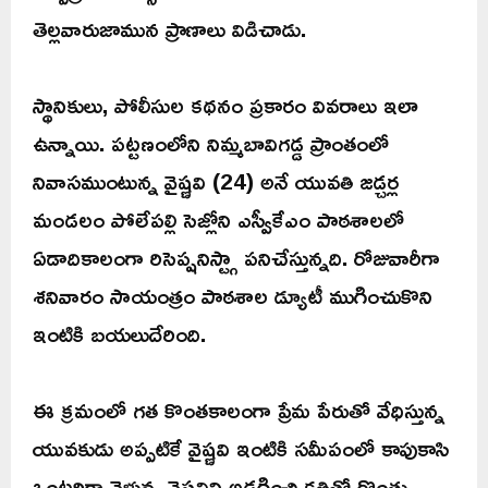
తెల్లవారుజామున ప్రాణాలు విడిచాడు.
స్థానికులు, పోలీసుల కథనం ప్రకారం వివరాలు ఇలా
ఉన్నాయి. పట్టణంలోని నిమ్మబావిగడ్డ ప్రాంతంలో
నివాసముంటున్న వైష్ణవి (24) అనే యువతి జడ్చర్ల
మండలం పోలేపల్లి సెజ్లోని ఎస్వీకేఎం పాఠశాలలో
ఏడాదికాలంగా రిసెప్షనిస్ట్గా పనిచేస్తున్నది. రోజువారీగా
శనివారం సాయంత్రం పాఠశాల డ్యూటీ ముగించుకొని
ఇంటికి బయలుదేరింది.
ఈ క్రమంలో గత కొంతకాలంగా ప్రేమ పేరుతో వేధిస్తున్న
యువకుడు అప్పటికే వైష్ణవి ఇంటికి సమీపంలో కాపుకాసి
ఒంటరిగా వెళ్తున్న వైష్ణవిని అడ్డగించి కత్తితో గొంతు