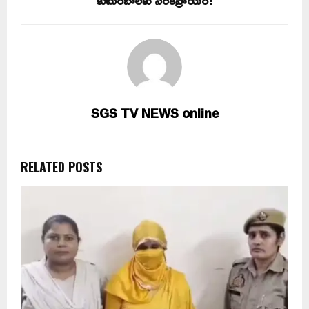
కుటుంబాలకు నరకప్రాయం!
SGS TV NEWS online
RELATED POSTS