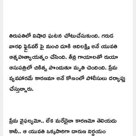
తిరుపతిలో విషాద ఘటన చోటుచేసుకుంది. గరుడ
వారధి ఫ్లైఓవర్ పై నుంచి దూకి ఆదిలక్ష్మి అనే యువతి
ఆత్మహత్యాయత్నం చేసింది. తీవ్ర గాయాలతో రుయా
ఆసుపత్రిలో చికిత్స పొందుతూ మృతి చెందింది. ప్రేమ
వ్యవహారమే కారణమా అనే కోణంలో పోలీసులు దర్యాప్తు
చేస్తున్నారు.
ప్రేమ వైఫల్యమో.. లేక మరేదైనా కారణమో తెలియదు
కానీ.. ఆ యువతి ఒక్కసారిగా దారుణ నిర్ణయం