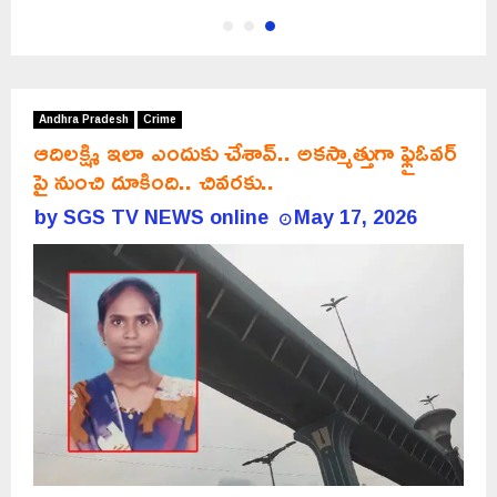
Andhra Pradesh
Crime
ఆదిలక్ష్మి ఇలా ఎందుకు చేశావ్.. అకస్మాత్తుగా ఫ్లైఓవర్
పై నుంచి దూకింది.. చివరకు..
by
SGS TV NEWS online
May 17, 2026