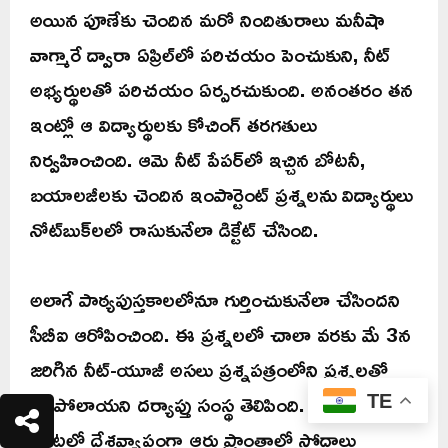
అయిన పూణేకు చెందిన మరో నిందితురాలు మనీషా
వాగ్మారే ద్వారా ఏప్రిల్‌లో పరిచయం పెంచుకుని, నీట్
అభ్యర్థులతో పరిచయం ఏర్పరచుకుంది. అనంతరం తన
ఇంట్లో ఆ విద్యార్థులకు కోచింగ్ తరగతులు
నిర్వహించింది. ఆమె నీట్ పేపర్‌లో ఇచ్చిన బోటనీ,
బయాలజీలకు చెందిన ఇంపార్టెంట్‌ ప్రశ్నలను విద్యార్థులు
నోట్‌బుక్‌లలో రాసుకునేలా డిక్టేట్‌ చేసింది.
అలాగే పాఠ్యపుస్తకాలలోనూ గుర్తించుకునేలా చేసిందని
సీబీఐ ఆరోపించింది. ఈ ప్రశ్నలలో చాలా వరకు మే 3న
జరిగిన నీట్-యూజీ అసలు ప్రశ్నపత్రంలోని ప్రశ్నలతో
సరిపోలాయని దర్యాప్తు సంస్థ తెలిపింది. గత 24
TE
గంటల్లో దేశవ్యాప్తంగా ఆరు ప్రాంతాల్లో సోదాలు