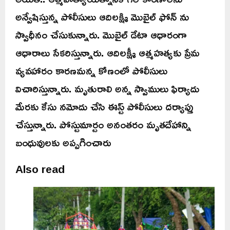
అన్వేషిస్తున్న పోలీసులు ఆదిలక్ష్మి మొబైల్ ఫోన్ ను
స్వాధీనం చేసుకున్నారు. మొబైల్ డేటా ఆధారంగా
ఆధారాలు సేకరిస్తున్నారు. ఆదిలక్ష్మీ ఆత్మహత్యకు ప్రేమ
వ్యవహారం కారణమన్న కోణంలో పోలీసులు
విచారిస్తున్నారు. మృతురాలి అన్న స్వాములు ఫిర్యాదు
మేరకు కేసు నమోదు చేసి ఈస్ట్ పోలీసులు దర్యాప్తు
చేస్తున్నారు. పోస్టుమార్టం అనంతరం మృతదేహాన్ని
బంధువులకు అప్పగించారు
Also read