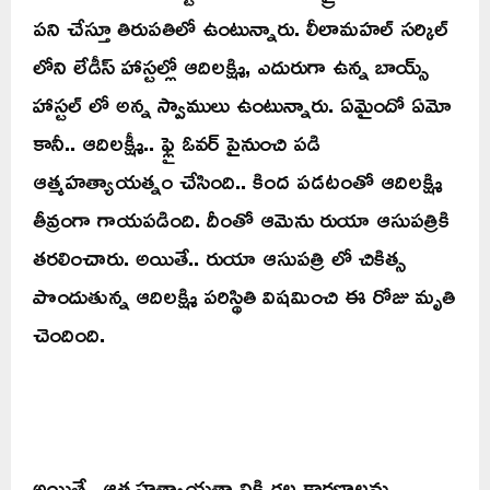
పని చేస్తూ తిరుపతిలో ఉంటున్నారు. లీలామహల్ సర్కిల్
లోని లేడీస్ హాస్టల్లో ఆదిలక్ష్మి, ఎదురుగా ఉన్న బాయ్స్
హాస్టల్ లో అన్న స్వాములు ఉంటున్నారు. ఏమైందో ఏమో
కానీ.. ఆదిలక్ష్మీ.. ఫ్లై ఓవర్ పైనుంచి పడి
ఆత్మహత్యాయత్నం చేసింది.. కింద పడటంతో ఆదిలక్ష్మి
తీవ్రంగా గాయపడింది. దీంతో ఆమెను రుయా ఆసుపత్రికి
తరలించారు. అయితే.. రుయా ఆసుపత్రి లో చికిత్స
పొందుతున్న ఆదిలక్ష్మి పరిస్థితి విషమించి ఈ రోజు మృతి
చెందింది.
అయితే.. ఆత్మహత్యాయత్నానికి గల కారణాలను