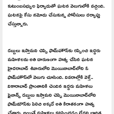
కుటుంబసభ్యుల ఫిర్యాదుతో ఘటన వెలుగులోకి వచ్చింది.
ఘటనపై కేసు నమోదు చేసుకున్న పోలీసులు దర్యాప్తు
చేస్తున్నారు.
డబ్బులు ఇస్తామని చెప్పి ఫామ్‌హౌస్‌కు రప్పించి ఇద్దరు
మహిళలను అతి దారుణంగా హత్య చేసిన ఘటన
హైదరాబాద్‌ శివారులోని మొయినాబాద్‌లోని ఓ
ఫామ్‌హౌస్‌లో వెలుగు చూసింది. వివరాల్లోకి వెళ్తే..
వికారాబాద్ ప్రాంతానికి చెందిన ఇద్దరు మహిళలు
ఫైనాన్స్‌ డబ్బులు ఇస్తామని చెప్పి మొయినాబాద్‌లోని
ఫామ్‌మౌస్‌కు పిలిచి అక్కడే అతి కిరాతకంగా హత్య
చేశారు. అయితే మహిళలు కనిపించడం లేదని బాధిత