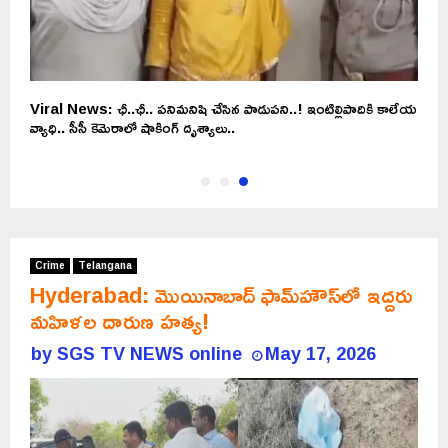
Viral News: ఛీ..ఛీ.. పనిమనిషి చేసిన పాడుపని..! ఇంటిల్లిపాదికి కాలేయ
వ్యాధి.. సీసీ కెమెరాలో షాకింగ్‌ దృశ్యాలు..
Crime
Telangana
Hyderabad: మొయినాబాద్‌ ఫామ్‌హౌస్‌లో ఇద్దరు
మహిళల దారుణ హత్య!
by
SGS TV NEWS online
May 17, 2026