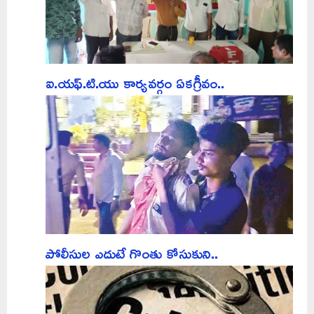
ఐ.యఫ్.టి.యు కార్యవర్గం ఏకగ్రీవం..
పోలీసుల ఎదుటే గొంతు కోసుకుని..