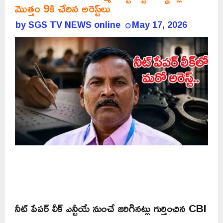
మొత్తం 9కి చేరిన అరెస్ట్‌లు
by
SGS TV NEWS online
May 17, 2026
నీట్ పేపర్ లీక్ ఎన్టీయే నుంచే జరిగినట్లు గుర్తించిన CBI