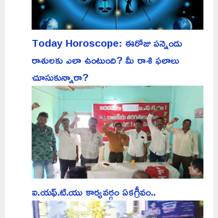
Today Horoscope: ఈరోజు పన్నెండు
రాశులకు ఎలా ఉంటుంది? మీ రాశి ఫలాలు
చూసుకున్నారా?
ఐ.యఫ్.టి.యు కార్యవర్గం ఏకగ్రీవం..