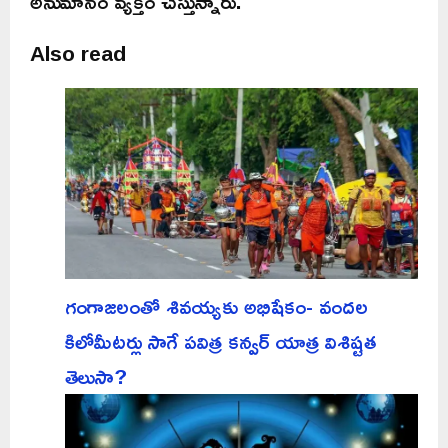
అనుమానం వ్యక్తం చేస్తున్నారు.
Also read
గంగాజలంతో శివయ్యకు అభిషేకం- వందల
కిలోమీటర్లు సాగే పవిత్ర కన్వర్ యాత్ర విశిష్టత
తెలుసా?