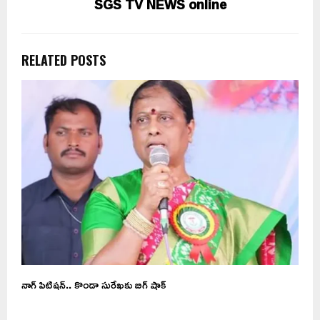
SGS TV NEWS online
RELATED POSTS
నాగ్ పిటిషన్.. కొండా సురేఖకు బిగ్ షాక్