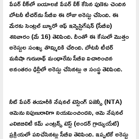
పేపర్‌ లీక్‌లో బయాలజీ పేపర్ లీక్ కేసిన పుణెకు చెందిన
బోటనీ టీచర్‌ను సీబీఐ ఈ రోజు అరెస్టు చేసింది. ఈ
మేరకు సెంట్రల్ బ్యూరో ఆఫ్ ఇన్వెస్టిగేషన్ (సీబీఐ)
శనివారం (మే 16) తెలిపింది. దీంతో ఈ కేసులో మొత్తం
అరెస్టుల సంఖ్య తొమ్మిదికి చేరింది. బోటనీ టీచర్‌
మనీషా గురునాథ్ మంధారేను సీబీఐ విచారించిన
అనంతరం ఢిల్లీలో అరెస్టు చేసినట్లు ఆ సంస్థ తెలిపింది.
నీట్‌ పేపర్‌ తయారీకి నేషనల్ టెస్టింగ్ ఏజెన్సీ (NTA)
ఆమెను నిపుణురాలిగా నియమించిందని, ఆమె నేషనల్
ఎలిజిబిలిటీ కమ్ ఎంట్రన్స్ టెస్ట్ (అండర్ గ్రాడ్యుయేట్)
ప్రక్రియలో పనిచేసినట్లు సీబీఐ తెలిపింది. ఇప్పటికే అరెస్టు