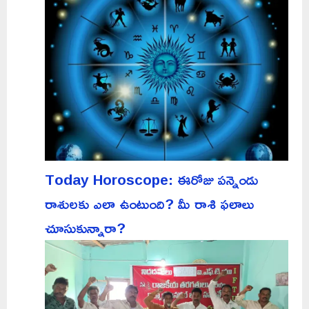
Today Horoscope: ఈరోజు పన్నెండు
రాశులకు ఎలా ఉంటుంది? మీ రాశి ఫలాలు
చూసుకున్నారా?