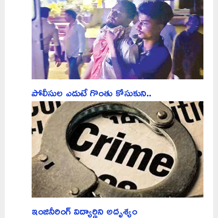
పోలీసుల ఎదుటే గొంతు కోసుకుని..
ఇంజినీరింగ్‌ విద్యార్థిని అదృశ్యం