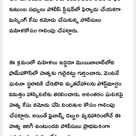
కుటుంబ సభ్యులు పోలీస్ స్టేషన్‌లో ఫిర్యాదు చేయకగా
మిస్సింగ్ కేసు నమోదు చేసుకున్న పోలీసులు
మహిళకోసం గాలింపు చేపట్టారు.
ఈ క్రమంలో మహిళలు ఇద్దరూ మొయినాబాద్‌లోని
ఫామ్‌హౌస్‌లో హత్యకు గురైనట్టు గుర్తించారు. వెంటనే
ఘటనా స్థలానికి చేరుకొని మృతదేహాలను పోస్ట్‌మార్టం
నిమిత్తం హాస్పిటల్‌కు తరలించారు. అనంతరం ఘటనపై
హత్య కేసు నమోదు చేసి నిందితుల కోసం గాలింపు
చేపట్టారు. అయితే ఫైనాన్స్ డబ్బుల వ్యవహారంలోనే ఈ
హత్య జరిగి ఉంటుందని పోలీసులు ప్రాథమికంగా