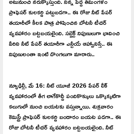
అటునుంచి నరుక్కొస్తుంది. నిన్న పెద్ద తిమింగళం
ప్రొఫెసర్ కులకర్ణి పట్టుబడగా.. ఈ రోజు నీట్ పేపర్
తయారీలో కీలక పాత్ర పోషించిన బోటనీ టీచర్
వ్యవహారం బట్టబయలైంది. సబ్జెక్ట్ నిపుణులుగా భావించి
వీరిని నీట్ పేపర్ తయారీగా ఎన్టీయే ఆహ్వానిస్తే.. ఈ
నిపుణులంతా ఇంటి దొంగలుగా మారారు..
న్యూఢిల్లీ, మే 16: నీట్ యూజీ 2026 పేపర్‌ లీక్‌
వ్యవహారంలో తీగ లాగేకొద్దీ పందికొక్కులు ఒక్కొక్కటిగా
కలుగులో నుంచి బయటకు వస్తున్నాయి. శుక్రవారం
కెమిస్ట్రీ ప్రొఫెసర్‌ కులకర్ణి బండారం బయట పడగా.. ఈ
రోజు బోటనీ టీచర్‌ వ్యవహారం బట్టబయలైంది. నీట్‌