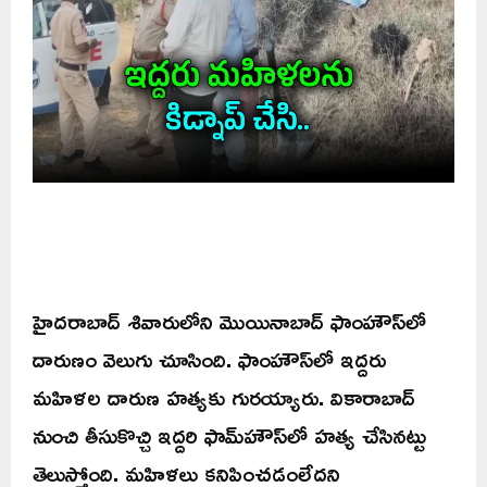
హైదరాబాద్‌ శివారులోని మొయినాబాద్‌ ఫాంహౌస్‌లో
దారుణం వెలుగు చూసింది. ఫాంహౌస్‌లో ఇద్దరు
మహిళల దారుణ హత్యకు గురయ్యారు. వికారాబాద్‌
నుంచి తీసుకొచ్చి ఇద్దరి ఫామ్‌హౌస్‌లో హత్య చేసినట్టు
తెలుస్తోంది. మహిళలు కనిపించడంలేదని