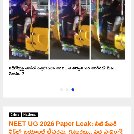
నడిరోడ్డుపై ఆటోలో రెచ్చిపోయిన జంట.. ఆ తర్వాత ఏం జరిగిందో మీకు
తెలుసా..?
Crime
National
NEET UG 2026 Paper Leak: నీట్ పేపర్‌
లీక్‌లో బయాలజీ టీచరమ్మ గుట్టురట్టు.. పెద్ద ప్లానింగే!