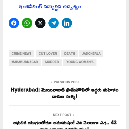
ఇంజినీరింగ్‌ విద్యార్థిని అదృశ్యం
Facebook
WhatsApp
Twitter
Telegram
LinkedIn
CRIME NEWS
CUT LOVER
DEATH
JADCHERLA
MAHABUBNAGAR
MURDER
YOUNG WOMAN'S
PREVIOUS POST
Hyderabad: మొయినాబాద్‌ ఫామ్‌హౌస్‌లో ఇద్దరు మహిళల
దారుణ హత్య!
NEXT POST
ఆధునిక యుగంలోనూ అమానుషం! పది నెలలుగా పగ.. 43