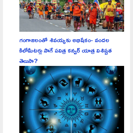
గంగాజలంతో శివయ్యకు అభిషేకం- వందల
కిలోమీటర్లు సాగే పవిత్ర కన్వర్ యాత్ర విశిష్టత
తెలుసా?