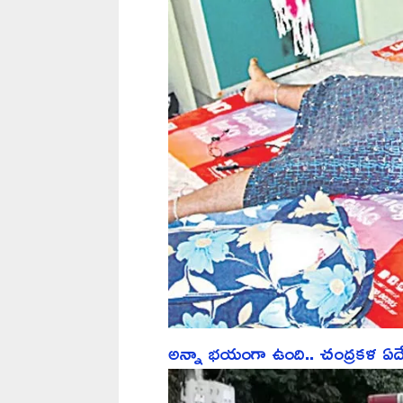
అన్నా భయంగా ఉంది.. చంద్రకళ ఏదేద