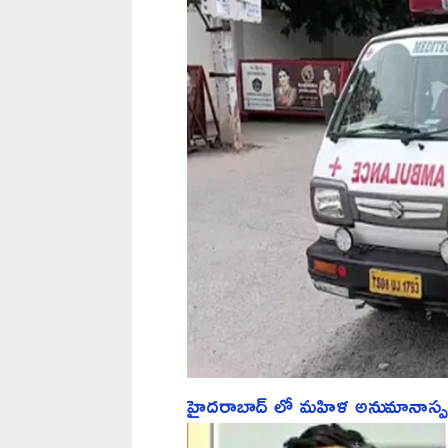
హైదరాబాద్ లో మహిళ అనుమానాస్ప