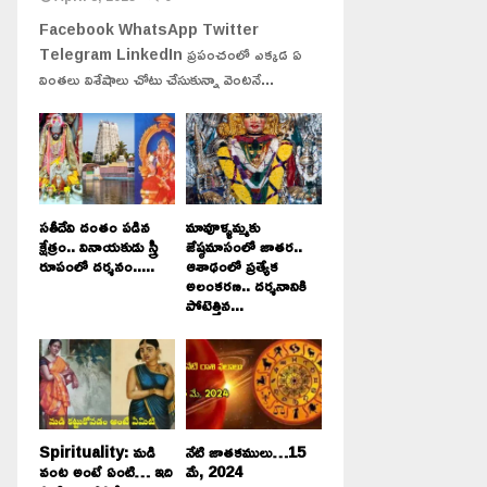
Facebook WhatsApp Twitter
Telegram LinkedIn ప్రపంచంలో ఎక్కడ ఏ
వింతలు విశేషాలు చోటు చేసుకున్నా వెంటనే...
సతీదేవి దంతం పడిన
మావూళ్ళమ్మకు
క్షేత్రం.. వినాయకుడు స్త్రీ
జేష్ఠమాసంలో జాతర..
రూపంలో దర్శనం.....
ఆశాఢంలో ప్రత్యేక
అలంకరణ.. దర్శనానికి
పోటెత్తిన...
Spirituality: మడి
నేటి జాతకములు…15
వంట అంటే ఏంటి… ఇది
మే, 2024