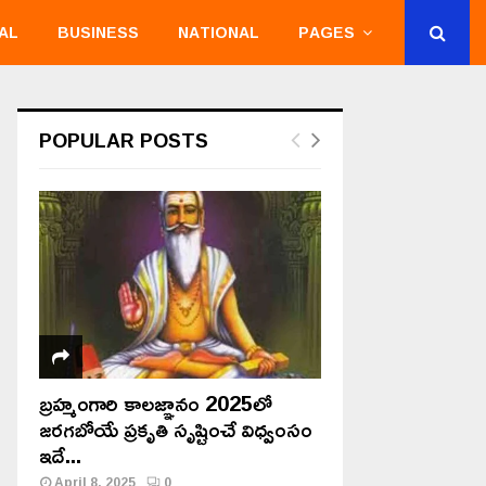
AL
BUSINESS
NATIONAL
PAGES
POPULAR POSTS
బ్రహ్మంగారి కాలజ్ఞానం 2025లో
జరగబోయే ప్రకృతి సృష్టించే విధ్వంసం
ఇదే...
April 8, 2025
0