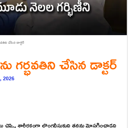
భవతిని చేసిన డాక్టర్
ను గర్భవతిని చేసిన డాక్టర్
, 2026
చెప్పి, శారీరకంగా లొంగదీసుకుని తనను మోసగించాడని