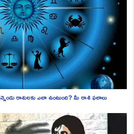
ెండు రాశులకు ఎలా ఉంటుంది? మీ రాశి ఫలాలు