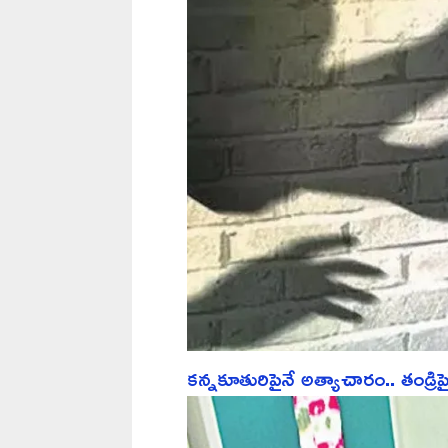
కన్నకూతురిపైనే అత్యాచారం.. తండ్రి