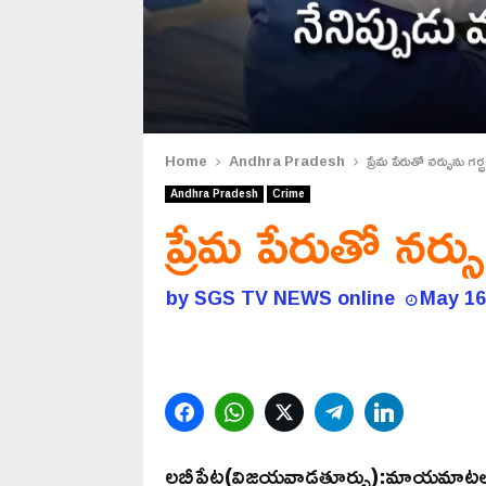
Home
Andhra Pradesh
ప్రేమ పేరుతో నర్సును గర్
Andhra Pradesh
Crime
ప్రేమ పేరుతో నర్సు
by
SGS TV NEWS online
May 16
Facebook
WhatsApp
Twitter
Telegram
LinkedIn
లబ్బీపేట(విజయవాడతూర్పు):మాయమాటలు 