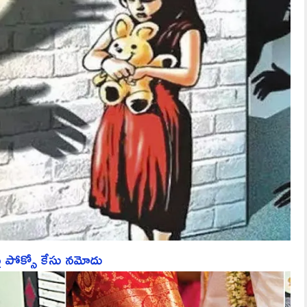
పై పోక్సో కేసు నమోదు