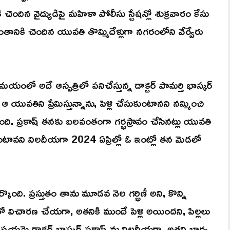
ెందిన వైద్యుడిపై మహిళా పోలీసు స్టేషన్లో శుక్రవారం కేసు
ంతానికి చెందిన యువతి తొమ్మిదేళ్లుగా నగరంలోని వేర్వేరు
ంలో అదే ఆస్పత్రిలో పనిచేస్తున్న డాక్టర్ పామర్తి భాస్కర్
వతిని ప్రేమిస్తున్నాను, పెళ్లి చేసుకుంటానని నమ్మించి
చింది. ప్రకాష్ తనకు బలవంతంగా గర్భస్రావం చేసినట్లు యువతి
సుకుంటావని నిలదీయగా 2024 ఏప్రిల్లో ఓ ఇంట్లో తన మెడలో
్కొంది. ప్రస్తుతం తాను మూడవ నెల గర్భిణీ అని, కొన్ని
ో విచారణ చేయగా, అతనికి ముందే పెళ్లి అయిందని, పిల్లలు
విషయమై డాక్టర్ భాస్కర్ ప్రకాష్ ను నిలదీయగా, అతని భార్య,