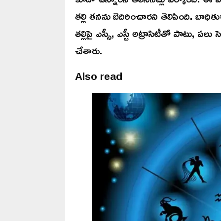
తల్లి తనను బెదిరించారని తెలిపింది. బాధిత
తల్లిపై ఎస్సీ, ఎస్టీ అట్రాసిటీతో పాటు, పలు
చేశారు.
Also read