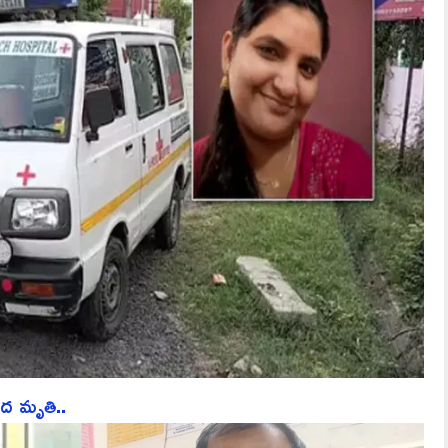
ద మృతి..