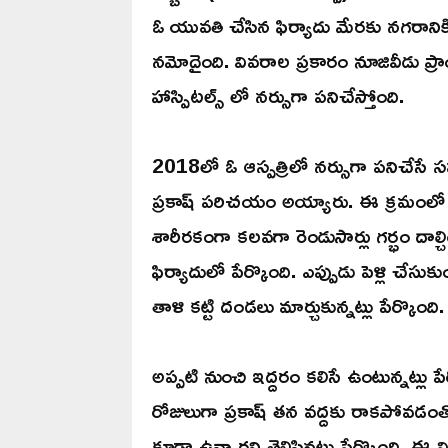
ఓ యువతి చేసిన ఫిర్యాదు మేరకు నగరానికి చ
నమోదైంది. వివరాల ప్రకారం నూజివీడు ప్రా
హాస్పిటల్స్ లో నర్సుగా పనిచేస్తోంది.
2018లో ఓ ఆస్పత్రిలో నర్సుగా పనిచేసే సమయ
ప్రకాష్ పరిచయం అయ్యారు. ఈ క్రమంలో ఆ యు
శారీరకంగా కలవగా రెండుసార్లు గర్భం దాల్
ఫిర్యాదులో పేర్కొంది. ఎప్పుడు పెళ్లి చే
తాళి కట్టి దండలు మార్చుకున్నట్లు పేర్కొంది.
అప్పటి నుంచి ఇద్దరం కలిసే ఉంటున్నట్లు పేర
రోజులుగా ప్రకాష్ తన వద్దకు రాకపోవడంత
కూడా ఉన్నారని తెలిసినట్లు పేర్కొంది. ఈ 