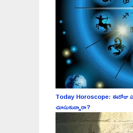
Today Horoscope: ఈరోజు పన్న
చూసుకున్నారా?