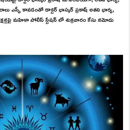
ురాలు ఎస్సీ కావడంతో డాక్టర్ భాస్కర్ ప్రకాష్ అతని భార్య,
 సెక్షన్లపై మహిళా పోలీస్ స్టేషన్ లో శుక్రవారం కేసు నమోదు