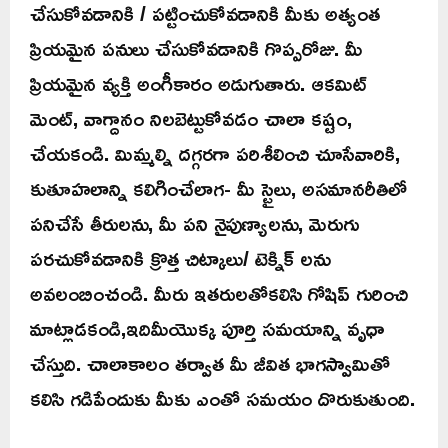
చేసుకోవడానికి / పట్టించుకోవడానికి మీకు అత్యంత
ప్రియమైన పనులు చేసుకోవడానికి గొప్పరోజు. మీ
ప్రియమైన వ్యక్తి అంగీకారం అడుగుతారు. ఆకమిట్
మెంట్, వాగ్దానం నిలబెట్టుకోవడం చాలా కష్టం,
చేయకండి. మిమ్మల్ని దగ్గరగా పరిశీలించి చూసేవారికి,
కుతూహలాన్ని కలిగించేలాగ- మీ స్టైలు, అసమానరీతిలో
పనిచేసే తీరులను, మీ పని నైపుణ్యాలను, మెరుగు
పరచుకోవడానికి క్రొత్త చిట్కాలు/ టెక్నిక్ లను
అవలంబించండి. మీరు ఇతరులతోకలిసి గోషిప్ గురించి
మాట్లాడకండి,ఇదిమీయొక్క పూర్తి సమయాన్ని వృధా
చేస్తుది. చాలాకాలం తర్వాత మీ జీవిత భాగస్వామితో
కలిసి గడిపేందుకు మీకు ఎంతో సమయం దొరుకుతుంది.