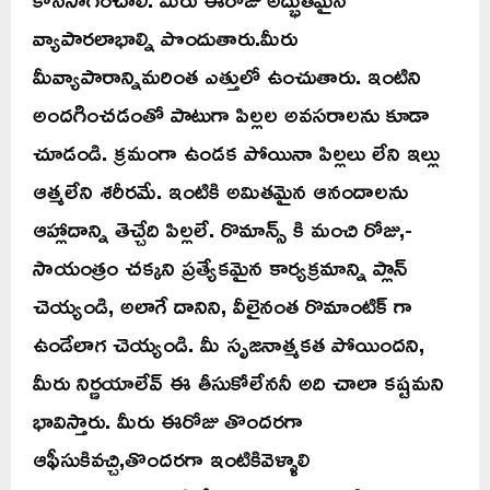
వ్యాపారలాభాల్ని పొందుతారు.మీరు
మీవ్యాపారాన్నిమరింత ఎత్తులో ఉంచుతారు. ఇంటిని
అందగించడంతో పాటుగా పిల్లల అవసరాలను కూడా
చూడండి. క్రమంగా ఉండక పోయినా పిల్లలు లేని ఇల్లు
ఆత్మలేని శరీరమే. ఇంటికి అమితమైన ఆనందాలను
ఆహ్లాదాన్ని తెచ్చేది పిల్లలే. రొమాన్స్ కి మంచి రోజు,-
సాయంత్రం చక్కని ప్రత్యేకమైన కార్యక్రమాన్ని ప్లాన్
చెయ్యండి, అలాగే దానిని, వీలైనంత రొమాంటిక్ గా
ఉండేలాగ చెయ్యండి. మీ సృజనాత్మకత పోయిందని,
మీరు నిర్ణయాలేవ్ ఈ తీసుకోలేననీ అది చాలా కష్టమని
భావిస్తారు. మీరు ఈరోజు తొందరగా
ఆఫీసుకివచ్చి,తొందరగా ఇంటికివెళ్ళాలి