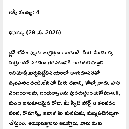
లక్కీ సంఖ్య: 4
ధనుస్సు (29 మే, 2026)
డ్రైవ్ చేసేటప్పుడు జాగ్రత్తగా ఉండండి. మీరు మీయొక్క
మిత్రులతో సరదగా గడపటానికి బయటకువెళ్లాలి
అనిచూస్తే,ఖర్చుపెట్టేవిషయంలో జాగురూపతతో
వ్యవహరించండి.లేనిచో మీరు ధనాన్ని కోల్పోతారు. పాత
సంబంధాలను, బంధుత్వాలను పునరుద్ధరించుకోవడానికి,
మంచి అనుకూలమైన రోజు. మీ స్వీట్ హార్ట్ ని కలవడం
వలన, రొమాన్స్, ఇవాళ మీ మనసును, మబ్బుపటినట్లుగా
చేస్తుంది. అనుభవజ్ఞులను కలుస్తారు, వారు మీకు