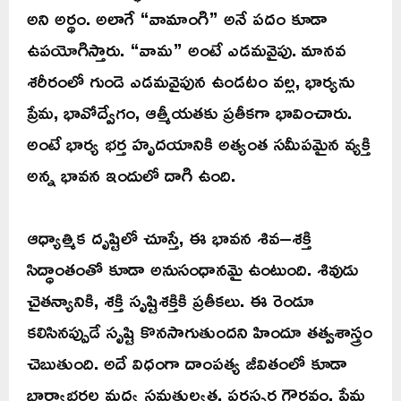
అని అర్థం. అలాగే “వామాంగి” అనే పదం కూడా
ఉపయోగిస్తారు. “వామ” అంటే ఎడమవైపు. మానవ
శరీరంలో గుండె ఎడమవైపున ఉండటం వల్ల, భార్యను
ప్రేమ, భావోద్వేగం, ఆత్మీయతకు ప్రతీకగా భావించారు.
అంటే భార్య భర్త హృదయానికి అత్యంత సమీపమైన వ్యక్తి
అన్న భావన ఇందులో దాగి ఉంది.
ఆధ్యాత్మిక దృష్టిలో చూస్తే, ఈ భావన శివ–శక్తి
సిద్ధాంతంతో కూడా అనుసంధానమై ఉంటుంది. శివుడు
చైతన్యానికి, శక్తి సృష్టిశక్తికి ప్రతీకలు. ఈ రెండూ
కలిసినప్పుడే సృష్టి కొనసాగుతుందని హిందూ తత్వశాస్త్రం
చెబుతుంది. అదే విధంగా దాంపత్య జీవితంలో కూడా
భార్యాభర్తల మధ్య సమతుల్యత, పరస్పర గౌరవం, ప్రేమ