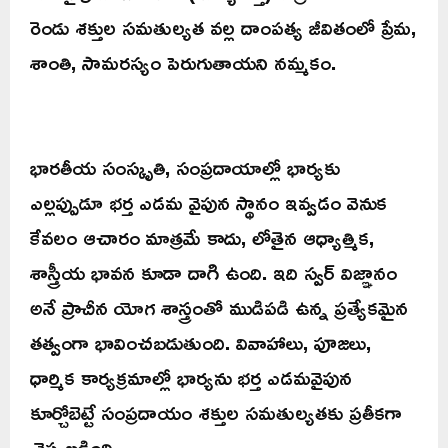
రెండు శక్తుల సమతుల్యత వల్ల దాంపత్య జీవితంలో ప్రేమ,
శాంతి, సామరస్యం పెరుగుతాయని నమ్మకం.
భారతీయ సంస్కృతి, సంప్రదాయాల్లో భార్యకు
ఎల్లప్పుడూ భర్త ఎడమ వైపున స్థానం ఇవ్వడం వెనుక
కేవలం ఆచారం మాత్రమే కాదు, లోతైన ఆధ్యాత్మిక,
శాస్త్రీయ భావన కూడా దాగి ఉంది. ఇది స్వర్ విజ్ఞానం
అనే ప్రాచీన యోగ శాస్త్రంతో ముడిపడి ఉన్న ప్రత్యేకమైన
తత్వంగా భావించబడుతుంది. వివాహాలు, పూజలు,
ధార్మిక కార్యక్రమాల్లో భార్యను భర్త ఎడమవైపున
కూర్చోబెట్టే సంప్రదాయం శక్తుల సమతుల్యతకు ప్రతీకగా
చెప్పబడింది.