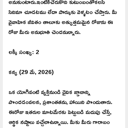
అనుకుంటారు.ఇంటికిచేరుకొని కుటుంబంతోకలసి
సినిమా చూడటము లేదా పార్కుకు వెళ్ళటం చేస్తారు. మీ
వైవాహిక జీవితం తాలూకు అత్యుత్తమమైన రోజును ఈ
రోజు మీరు అనుభూతి చెందనున్నారు.
లక్కీ సంఖ్య: 2
కన్య (29 మే, 2026)
ఒక యోగివంటి వ్యక్తినుండి దైవిక జ్ఞానాన్ని
పొందడంవలన, ప్రశాంతతను, హాయిని పొందుతారు.
ఈరోజు ఇతరుల మాటమేరకు పెట్టుబడి మదుపు చేస్తే,
ఆర్థిక నష్టాలు వచ్చేలాఉన్నాయి. మీకు మీరు గారాబం