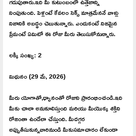
గడుపుతారు.ఇది మీ కుటుంబంలో ఉత్తేజాన్ని
నింపుతుంది. పెళ్లంటే కేవలం సెక్స్ మాత్రమేననే వాళ్లు
నిజానికి అబద్ధం చెబుతున్నారు. ఎందుకంటే నిజమైన
ప్రేమంటే ఏమిటో ఈ రోజు మీరు తెలుసుకోనున్నారు.
లక్కీ సంఖ్య: 2
మిథునం (29 మే, 2026)
మీరు యోగాతో,ధ్యానంతో రోజుని ప్రారంభించండి.ఇది
మీకు చాలా అనుకూలిస్తుంది మరియు మీయొక్క శక్తిని
రోజంతా ఉండేలా చేస్తుంది. మీదగ్గర
అప్పుతీసుకున్నవారినుండి మీకుసమాచారం లేకుండా