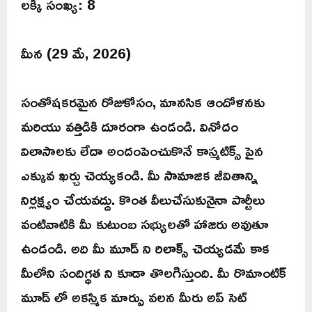
లక్కీ సంఖ్య: 8
మీన (29 మే, 2026)
సంతోషకరమైన రోజుకోసం, మానసిక ఆందోళనకు
మరియు వత్తిడికి దూరంగా ఉండండి. వినోదం
విలాసాలకు లేదా అందంపెంచుకొనే కాస్మటిక్స్ పైన
ఎక్కువ ఖర్చు చెయ్యకండి. మీ సామాజిక జీవితాన్ని
నిర్లక్ష్యం చేయవద్దు. కొంత వీలుచేసుకునైనా పార్టీలు
వంటివాటికి మీ కుటుంబ సభ్యులతో హాజరు అవుతూ
ఉండండి. అది మీ మూడ్ ని రిలాక్స్ చెయ్యడమే కాక
మీలోని సందిగ్ధత ని కూడా తొలగిస్తుంది. మీ రొమాంటిక్
మూడ్ లో అకస్మిక మార్పు వలన మీరు అప్ సెట్