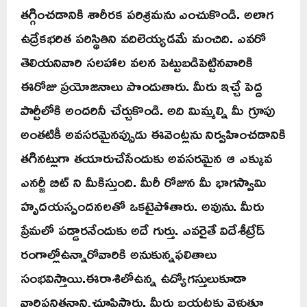
తగ్గించడానికి శారీరక పరిశ్రమను ఎంచుకొండి. అలాగ
ఉద్రేకభరిత పరిస్థితిని వదిలెయ్యడమే మంచిది. ఎవరో
తెలియనివారి సలహాల వలన పెట్టుబడిపెట్టినవారికి
ఈరోజు ప్రయోజనాలు పొందుతారు. మీరు ఇచ్చే పెద్ద
పార్టీలోకి అందరినీ చేర్చుకొండి. అది మిమ్మల్ని మీ గ్రూపు
అంతటికీ అవసరమైనప్పుడు ఈవెంట్లను నిర్వహించడానికి
తగినట్లుగా తయారుచేసేందుకు అవసరమైన ఆ ఎక్కువ
ఎనర్జీ బిట్ ని మీకిస్తుంది. మీరీ రోజున మీ భాగస్వామి
హృదయస్పందనలతో ఒకటైపోతారు. అవును. మీరు
ప్రేమలో పడ్డారనేందుకు అదే గుర్తు. ఎవరైతే విదేశీట్రేడ్
రంగాల్లోఉన్నారోవారికి అనుకున్నఫలితాలు
సంభవిస్తాయి.ఈరాశిలోఉన్న ఉద్యోగస్తులుకూడా
వారిపనితనాన్నిచూపిస్తారు. మీరు బయటకు వెళుతూ