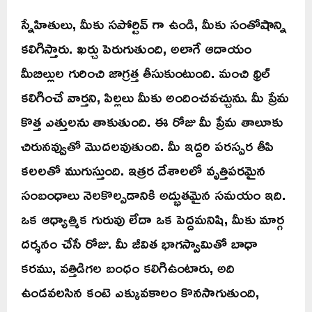
స్నేహితులు, మీకు సపోర్టివ్ గా ఉండి, మీకు సంతోషాన్ని
కలిగిస్తారు. ఖర్చు పెరుగుతుంది, అలాగే ఆదాయం
మీబిల్లుల గురించి జాగ్రత్త తీసుకుంటుంది. మంచి థ్రిల్
కలిగించే వార్తని, పిల్లలు మీకు అందించవచ్చును. మీ ప్రేమ
కొత్త ఎత్తులను తాకుతుంది. ఈ రోజు మీ ప్రేమ తాలూకు
చిరునవ్వుతో మొదలవుతుంది. మీ ఇద్దరి పరస్పర తీపి
కలలతో ముగుస్తుంది. ఇత్రర దేశాలలో వృత్తిపరమైన
సంబంధాలు నెలకొల్పడానికి అద్భుతమైన సమయం ఇది.
ఒక ఆధ్యాత్మిక గురువు లేదా ఒక పెద్దమనిషి, మీకు మార్గ
దర్శనం చేసే రోజు. మీ జీవిత భాగస్వామితో బాధా
కరము, వత్తిడిగల బంధం కలిగిఉంటారు, అది
ఉండవలసిన కంటె ఎక్కువకాలం కొనసాగుతుంది,