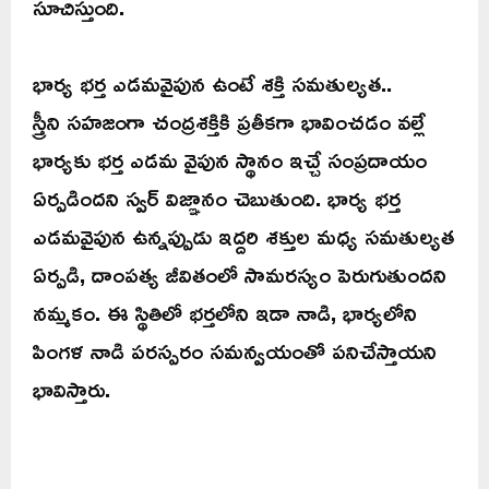
సూచిస్తుంది.
భార్య భర్త ఎడమవైపున ఉంటే శక్తి సమతుల్యత..
స్త్రీని సహజంగా చంద్రశక్తికి ప్రతీకగా భావించడం వల్లే
భార్యకు భర్త ఎడమ వైపున స్థానం ఇచ్చే సంప్రదాయం
ఏర్పడిందని స్వర్ విజ్ఞానం చెబుతుంది. భార్య భర్త
ఎడమవైపున ఉన్నప్పుడు ఇద్దరి శక్తుల మధ్య సమతుల్యత
ఏర్పడి, దాంపత్య జీవితంలో సామరస్యం పెరుగుతుందని
నమ్మకం. ఈ స్థితిలో భర్తలోని ఇడా నాడి, భార్యలోని
పింగళ నాడి పరస్పరం సమన్వయంతో పనిచేస్తాయని
భావిస్తారు.