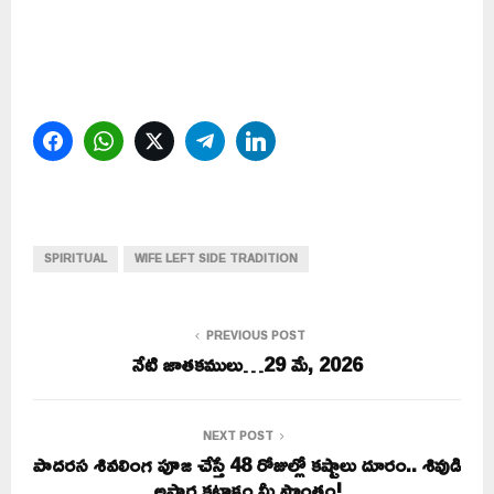
Facebook
WhatsApp
Twitter
Telegram
LinkedIn
SPIRITUAL
WIFE LEFT SIDE TRADITION
PREVIOUS POST
నేటి జాతకములు…29 మే, 2026
NEXT POST
పాదరస శివలింగ పూజ చేస్తే 48 రోజుల్లో కష్టాలు దూరం.. శివుడి
అపార కటాక్షం మీ సొంతం!