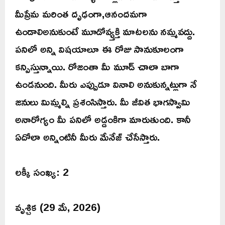
మీప్రేమ మరింత దృఢంగా,ఆనందమగా
ఉండాలిఅనుకుంటే మూడోవ్య్తక్తి మాటలను నమ్మవద్దు.
పనిలో అన్ని విషయాలూ ఈ రోజు సానుకూలంగా
కన్పిస్తున్నాయి. రోజంతా మీ మూడ్ చాలా బాగా
ఉండనుంది. మీరు ఎప్పుడూ వినాలి అనుకున్నట్లుగా నే
జనులు మిమ్మల్ని ప్రశంసిస్తారు. మీ జీవిత భాగస్వామి
అనారోగ్యం మీ పనిలో అడ్డంకిగా మారుతుంది. కానీ
ఏదోలా అన్నింటినీ మీరు మేనేజ్ చేసేస్తారు.
లక్కీ సంఖ్య: 2
వృశ్చిక (29 మే, 2026)