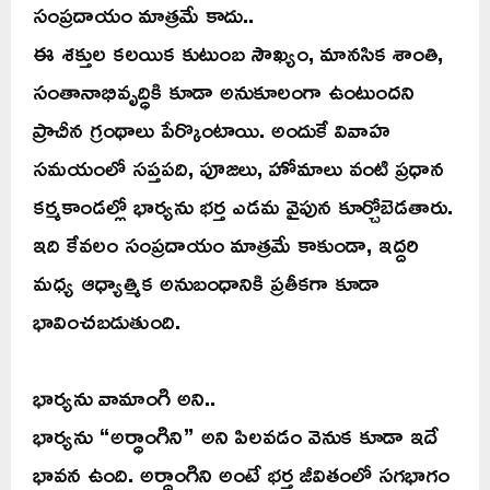
సంప్రదాయం మాత్రమే కాదు..
ఈ శక్తుల కలయిక కుటుంబ సౌఖ్యం, మానసిక శాంతి,
సంతానాభివృద్ధికి కూడా అనుకూలంగా ఉంటుందని
ప్రాచీన గ్రంథాలు పేర్కొంటాయి. అందుకే వివాహ
సమయంలో సప్తపది, పూజలు, హోమాలు వంటి ప్రధాన
కర్మకాండల్లో భార్యను భర్త ఎడమ వైపున కూర్చోబెడతారు.
ఇది కేవలం సంప్రదాయం మాత్రమే కాకుండా, ఇద్దరి
మధ్య ఆధ్యాత్మిక అనుబంధానికి ప్రతీకగా కూడా
భావించబడుతుంది.
భార్యను వామాంగి అని..
భార్యను “అర్ధాంగిని” అని పిలవడం వెనుక కూడా ఇదే
భావన ఉంది. అర్ధాంగిని అంటే భర్త జీవితంలో సగభాగం