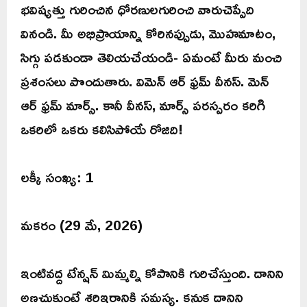
భవిష్యత్తు గురించిన ధోరణులగురించి వారుచెప్పేది
వినండి. మీ అభిప్రాయాన్ని కోరినప్పుడు, మొహమాటం,
సిగ్గు పడకుండా తెలియచేయండి- ఏమంటే మీరు మంచి
ప్రశంసలు పొందుతారు. విమెన్ ఆర్ ఫ్రమ్ వీనస్. మెన్
ఆర్ ఫ్రమ్ మార్స్. కానీ వీనస్, మార్స్ పరస్పరం కరిగి
ఒకరిలో ఒకరు కలిసిపోయే రోజిది!
లక్కీ సంఖ్య: 1
మకరం (29 మే, 2026)
ఇంటివద్ద టేన్షన్ మిమ్మల్ని కోపానికి గురిచేస్తుంది. దానిని
అణచుకుంటే శరిఇరానికి సమస్య. కనుక దానిని