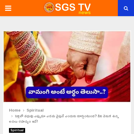
PRIMARY
MENU
Home
Spiritual
పెళ్లిలో వధువు ఎప్పుడూ ఎడమ వైపునే ఎందుకు కూర్చుంటుంది? దీని వెనుక ఉన్న
అసలు రహస్యం ఇదే!
Spiritual