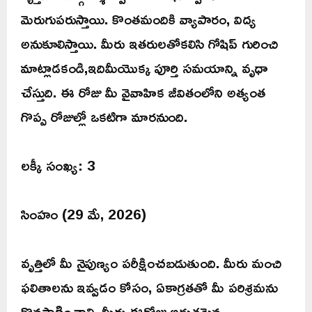
మెరుగుపరుస్తాయి. కొంతమందికి వ్యాపారం, విద్య
అనుకూలిస్తాయి. మీరు ఇతరులతోకలిసి గోషిప్ గురించి
మాట్లాడకండి,ఇదిమీయొక్క పూర్తి సమయాన్ని వృధా
చేస్తుది. ఈ రోజు మీ వైవాహిక జీవితంలోని అత్యంత
గొప్ప రోజుల్లో ఒకటిగా మారనుంది.
లక్కీ సంఖ్య: 3
సింహం (29 మే, 2026)
వృత్తిలో మీ నైపుణ్యం పరీక్షించబడుతుంది. మీరు మంచి
ఫలితాలను ఇవ్వడం కోసం, ఏకాగ్రతతో మీ పరిశ్రమను
కొనసాగించాలి. మీరు ఈరోజు అద్భుతమైన