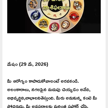
మేషం (29 మే, 2026)
మీ ఆరోగ్యం కాపాడుకోవాలంటే అరవకండి.
అలంకారాలు, నగలపైన మదుపు చెయ్యడం అనేది,
అభివృద్ధిని,లాభాలనితెస్తుంది. మీరు అనుకున్న కంటె మీ
సోదరుడు, మీ అవసరాలకు మరింత సపోర్ట్ చేసి,