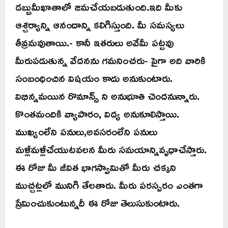
డబ్బుమీఖాతాలో జమచేయబడుతుంది.ఇది మీకు
ఆశ్చర్యాన్ని ఆనందాన్ని కలిగిస్తుంది. మీ సమస్యలు
తీవ్రమవుతాయి.- కానీ ఇతరులు అవేమీ పట్టవు
మీరుపడుతున్న వేదనను గమనించరు- పైగా అది వారికి
సంబంధించిన విషయం కాదు అనుకుంటారు.
విభిన్నమయిన రొమాన్స్ ని అనుభూతి చెందనున్నారు.
కొంతమందికి వ్యాపారం, విద్య అనుకూలిస్తాయి.
ముఖ్యంలేని పనులు,అవసరంలేని పనులు
మళ్లీమళ్లీచేయుటవలన మీరు సమయాన్నివృధాచేస్తారు.
ఈ రోజు మీ జీవిత భాగస్వామితో మీరు చక్కని
ముచ్చట్లలో మునిగి తేలతారు. మీరు పరస్పరం ఎంతగా
ప్రేమించుకుంటున్నదీ ఈ రోజు తెలుసుకుంటారు.