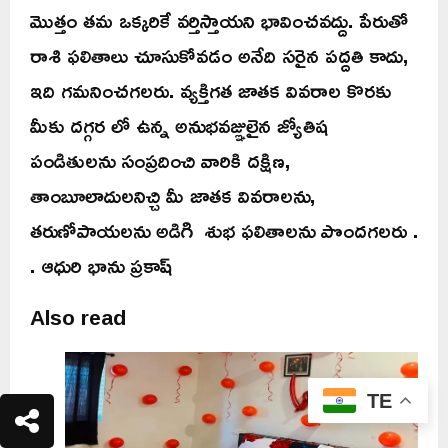
మొత్తం తమ ఒక్కరికే వర్తిస్తాయని భావించవద్దు. పేరుతో
రాశి ఫలితాలు చూసుకోవడం అనేది సరైన పద్దతి కాదు,
ఇది గమనించగలరు. వ్యక్తిగత జాతక వివరాల కొరకు
మీకు దగ్గర లో ఉన్న అనుభవజ్ఞులైన జ్యోతిష
పండితులను సంప్రదించి వారికి దక్షిణ,
తాంబూలాదులనిచ్చి మీ జాతక వివరాలను,
తరుణోపాయలను అడిగి శుభ ఫలితాలను పొందగలరు .
. ఆధురి భాను ప్రకాష్
Also read
TE