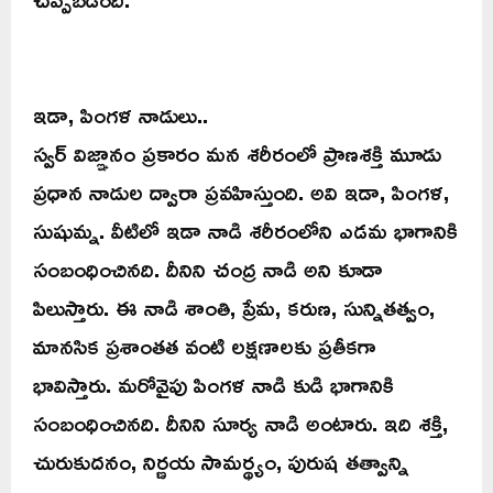
ఇడా, పింగళ నాడులు..
స్వర్ విజ్ఞానం ప్రకారం మన శరీరంలో ప్రాణశక్తి మూడు
ప్రధాన నాడుల ద్వారా ప్రవహిస్తుంది. అవి ఇడా, పింగళ,
సుషుమ్న. వీటిలో ఇడా నాడి శరీరంలోని ఎడమ భాగానికి
సంబంధించినది. దీనిని చంద్ర నాడి అని కూడా
పిలుస్తారు. ఈ నాడి శాంతి, ప్రేమ, కరుణ, సున్నితత్వం,
మానసిక ప్రశాంతత వంటి లక్షణాలకు ప్రతీకగా
భావిస్తారు. మరోవైపు పింగళ నాడి కుడి భాగానికి
సంబంధించినది. దీనిని సూర్య నాడి అంటారు. ఇది శక్తి,
చురుకుదనం, నిర్ణయ సామర్థ్యం, పురుష తత్వాన్ని