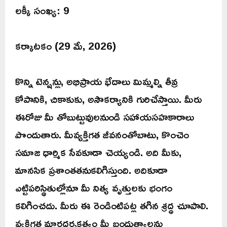
లక్కీ సంఖ్య: 9
కర్కాటకం (29 మే, 2026)
కొన్ని టెన్షన్లు, అభిప్రాయ భేదాలు మిమ్మల్ని తీవ్ర
కోపానికి, చికాకుకు, అసౌకర్యానికి గురిచేస్తాయి. మీరు
ఈరోజు మీ తోబుట్టువులనుండి సహాయసహకారాలు
పొందుతారు. మీవ్యక్తిగత జీవనంతోబాటు, కొంచెం
సమాజ ధార్మిక సేవకూడా చెయ్యండి. అది మీకు,
మానసిక ప్రశాంతతనుకలిగిస్తుంది. అదికూడా
ఎట్టిపరిస్థితుల్లోనూ మీ నిత్య వృత్తులకు భంగం
కలిగించదు. మీరు ఈ రెండింటిపట్ల తగిన శ్రద్ధ చూపాలి.
వ్యక్తిగత మార్గదర్శకత్వం మీ బంధుత్వాలను