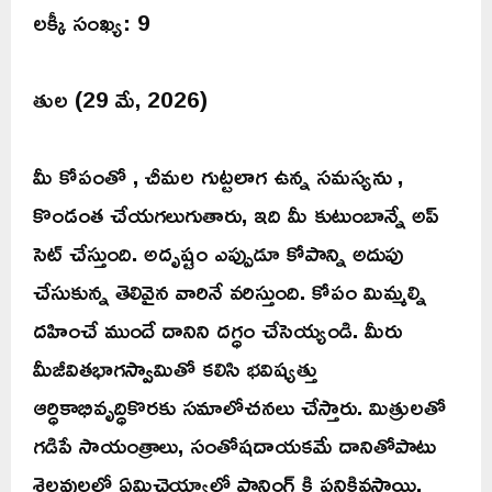
లక్కీ సంఖ్య: 9
తుల (29 మే, 2026)
మీ కోపంతో , చీమల గుట్టలాగ ఉన్న సమస్యను ,
కొండంత చేయగలుగుతారు, ఇది మీ కుటుంబాన్నే అప్
సెట్ చేస్తుంది. అదృష్టం ఎప్పుడూ కోపాన్ని అదుపు
చేసుకున్న తెలివైన వారినే వరిస్తుంది. కోపం మిమ్మల్ని
దహించే ముందే దానిని దగ్ధం చేసెయ్యండి. మీరు
మీజీవితభాగస్వామితో కలిసి భవిష్యత్తు
ఆర్ధికాభివృద్ధికొరకు సమాలోచనలు చేస్తారు. మిత్రులతో
గడిపే సాయంత్రాలు, సంతోషదాయకమే దానితోపాటు
శెలవులలో ఏమిచెయ్యాలో ప్లానింగ్ కి పనికివస్తాయి.