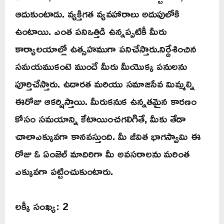
ఆదుకుంటాడు. వ్యక్తిగత వ్యవహారాలు అదుపులోకి
ఉంటాయి. ఎంత పనిఒత్తిడి ఉన్నప్పటికీ మీరు
కార్యాలయాల్లో ఉత్సహముగా పనిచేస్తారు.నిర్దేశించిన
సమయముకంటె ముందే మీరు మీయొక్క పనులను
పూర్తిచేస్తారు. ఉదారత మరియు సమాజసేవ మిమ్మల్ని
ఈరోజు ఆకర్షిస్తాయి. మీరుకనుక ఉన్నతమైన కారణం
కోసం సమయాన్ని కేటాయించగలిగితే, మీకు తేడా
చాలాఎక్కువగా కానవస్తుంది. మీ జీవిత భాగస్వామి ఈ
రోజు ఓ ఏంజెల్ మాదిరిగా మీ అవసరాలను మరింత
ఎక్కువగా పట్టించుకుంటారు.
లక్కీ సంఖ్య: 2