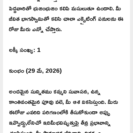
పెద్దవారితో భుజంభుజం కలిపి మసులుతూ ఉండాలి. మీ
జీవిత భాగస్వామితో కలిసి చాలా ఎక్సైటింగ్ పనులను ఈ
రోజు మీరు ఎన్నో చేస్తారు.
లక్కీ సంఖ్య: 1
కుంభం (29 మే, 2026)
అందమైన సున్నితము కమ్మని సువాసన, ఉన్న
కాంతివంతమైన పూవు వలె, మీ ఆశ వికసిస్తుంది. మీరు
ఈరోజు ఎవరిని పరిగణంలోకి తీసుకోకుండా అప్పు
ఇవ్వొద్దు,లేనిచో ఇదిమీభవిష్యత్తుపై తీవ్ర ప్రభావాన్ని
చూపిస్తుంది. మీ సామాజిక జీవితాన్ని నిర్లక్ష్యం