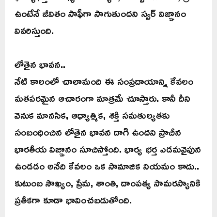
ఉంటేనే జీవితం సాఫీగా సాగుతుందని స్వర్ విజ్ఞానం
వివరిస్తుంది.
లోతైన భావన..
నేటి కాలంలో చాలామంది ఈ సంప్రదాయాన్ని కేవలం
మతపరమైన ఆచారంగా మాత్రమే చూస్తారు. కానీ దీని
వెనుక మానసిక, ఆధ్యాత్మిక, శక్తి సమతుల్యతకు
సంబంధించిన లోతైన భావన దాగి ఉందని ప్రాచీన
భారతీయ విజ్ఞానం సూచిస్తోంది. భార్య భర్త ఎడమవైపున
ఉండడం అనేది కేవలం ఒక సామాజిక నియమం కాదు..
కుటుంబ సౌఖ్యం, ప్రేమ, శాంతి, దాంపత్య సామరస్యానికి
ప్రతీకగా కూడా భావించబడుతోంది.