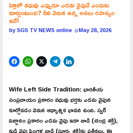
పెళ్లిలో వధువు ఎప్పుడూ ఎడమ వైపునే ఎందుకు
కూర్చుంటుంది? దీని వెనుక ఉన్న అసలు రహస్యం
ఇదే!
by
SGS TV NEWS online
May 28, 2026
Facebook
WhatsApp
Twitter
Telegram
LinkedIn
Wife Left Side Tradition: భారతీయ
సంప్రదాయం ప్రకారం వధువు భర్తకు ఎడమ వైపున
కూర్చోవడం వెనుక ఆధ్యాత్మిక భావన ఉంది. స్వర్
విజ్ఞానం ప్రకారం ఎడమ వైపు ఇడా నాడి (చంద్ర శక్తి),
కుడి వైపు పింగళ నాడి (సూర్య శక్తి)కు ప్రతీకలు. ఈ