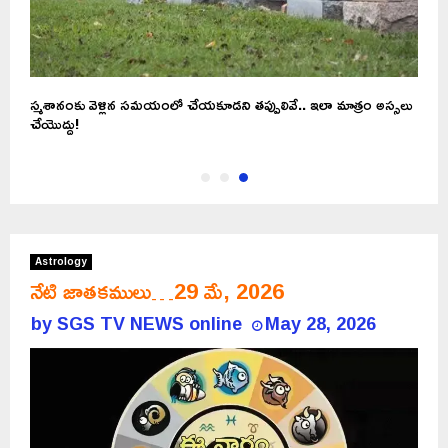
స్మశానంకు వెళ్లిన సమయంలో చేయకూడని తప్పులివే.. ఇలా మాత్రం అస్సలు
చేయొద్దు!
Astrology
నేటి జాతకములు…29 మే, 2026
by
SGS TV NEWS online
May 28, 2026