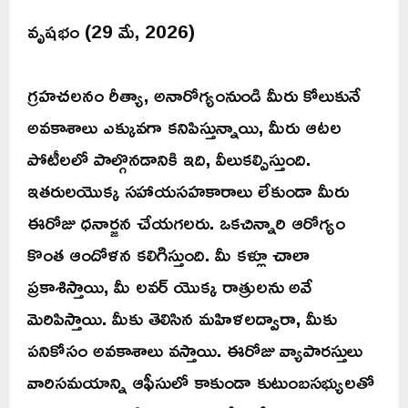
వృషభం (29 మే, 2026)
గ్రహచలనం రీత్యా, అనారోగ్యంనుండి మీరు కోలుకునే
అవకాశాలు ఎక్కువగా కనిపిస్తున్నాయి, మీరు ఆటల
పోటీలలో పాల్గొనడానికి ఇది, వీలుకల్పిస్తుంది.
ఇతరులయొక్క సహాయసహకారాలు లేకుండా మీరు
ఈరోజు ధనార్జన చేయగలరు. ఒకచిన్నారి ఆరోగ్యం
కొంత ఆందోళన కలిగిస్తుంది. మీ కళ్లూ చాలా
ప్రకాశిస్తాయి, మీ లవర్ యొక్క రాత్రులను అవే
మెరిపిస్తాయి. మీకు తెలిసిన మహిళలద్వారా, మీకు
పనికోసం అవకాశాలు వస్తాయి. ఈరోజు వ్యాపారస్తులు
వారిసమయాన్ని ఆఫీసులో కాకుండా కుటుంబసభ్యులతో