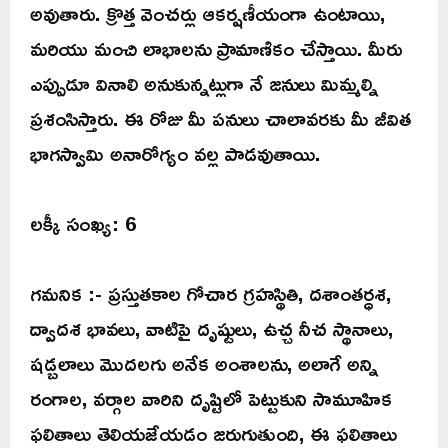
అవుతారు. క్రొత్త వెంచర్లు ఆకర్షణీయంగా ఉంటాయి,
మరియు మంచి లాభాలను ప్రామాణికం చేస్తాయి. మీరు
ఎప్పుడూ వినాలి అనుకున్నట్లుగా నే జనులు మిమ్మల్ని
ప్రశంసిస్తారు. ఈ రోజు మీ పనులు చాలావరకు మీ జీవిత
భాగస్వామి అనారోగ్యం వల్ల పాడవుతాయి.
లక్కీ సంఖ్య: 6
గమనిక :- ప్రస్తుతకాల గోచార గ్రహస్థితి, దశాంతర్ధశ,
ద్వాదశ భావలు, వాటిపై దృష్టులు, ఉచ్చ నీచ స్థానాలు,
షడ్బలాలు మొదలగు అనేక అంశాలను, అలాగే అన్ని
రంగాల, వర్గాల వారిని దృష్టిలో పెట్టుకుని సామూహిక
ఫలితాలు తెలియజేయడం జరుగుతుంది, ఈ ఫలితాలు