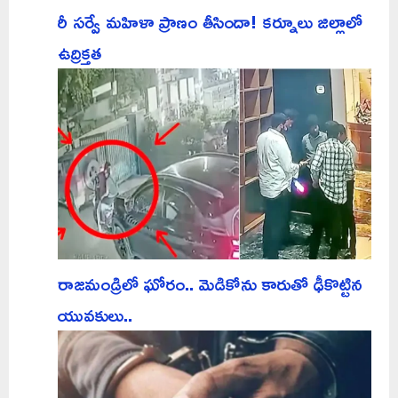
రీ సర్వే మహిళా ప్రాణం తీసిందా! కర్నూలు జిల్లాలో
ఉద్రిక్తత
రాజమండ్రిలో ఘోరం.. మెడికోను కారుతో ఢీకొట్టిన
యువకులు..