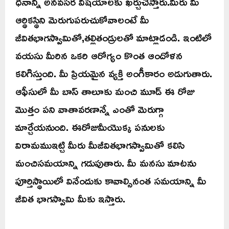
ధనాన్ని అనవసర విషయాలకు ఖర్చుచేస్తారు.మీరు మీ
ఆర్థికస్థిని మెరుగుపరుచుకోవాలంటే మీ
జీవితభాగస్వామితో,తల్లితండ్రులతో మాట్లాడండి. ఇంటిలో
వయసు మీరిన ఒకరి ఆరోగ్యం కొంత ఆందోళన
కలిగిస్తుంది. మీ ప్రియమైన వ్యక్తి అంగీకారం అడుగుతారు.
ఆఫీసులో మీ బాస్ తాలూకు మంచి మూడ్ ఈ రోజు
మొత్తం పని వాతావరణాన్నే ఎంతో మెరుగ్గా
మార్చేయనుంది. ఈరోజుమీయొక్క పనులకు
విరామముఇట్చి మీరు మీజీవితభాగస్వామితో కలిసి
మంచిసమయాన్ని గడుపుతారు. మీ మనసు మాటను
పూర్తిస్థాయిలో వినేందుకు కావాల్సినంత సమయాన్ని మీ
జీవిత భాగస్వామి మీకు ఇస్తారు.