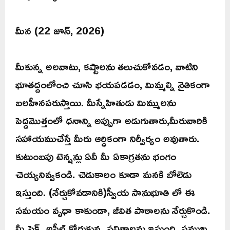
మీన (22 జూన్, 2026)
మీకున్న అలవాటు, కష్టాలను తలుచుకోవడం, వాటిని
భూతద్దంలోంచి చూసి భయపడడం, మిమ్మల్ని నైతికంగా
బలహీనపరుస్తాయి. మీస్నేహితుడు మిమ్ములను
పెద్దమొత్తంలో ధనాన్ని అప్పుగా అడుగుతారు,మీరువారికి
సహాయముచేస్తే మీరు ఆర్ధికంగా నిర్వీర్యం అవుతారు.
కుటుంబపు టెన్షన్లు ఏవీ మీ ఏకాగ్రతను భంగం
చెయ్యనివ్వకండి. చెడుకాలం కూడా మనకి బోలెడు
ఇస్తుంది. (నేర్చుకోవడానికి)స్వీయ సానుభూతి లో ఈ
సమయం వృధా కాకుండా, జీవిత పాఠాలను నేర్చుకొండి.
మీ సెక్స్ అపీల్ కోరుకున్న ఫలితాలను ఇస్తుంది. ప్రముఖ