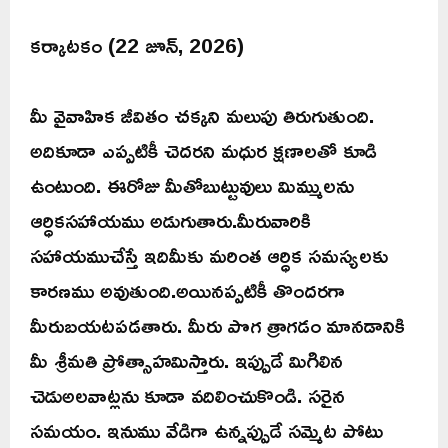
కర్కాటకం (22 జూన్, 2026)
మీ వైవాహిక జీవితం చక్కని మలుపు తిరుగుతుంది.
అదికూడా ఎప్పటికీ చెదరని మధుర క్షణాలతో కూడి
ఉంటుంది. ఈరోజు మీతోబుట్టువులు మిమ్ములను
ఆర్ధికసహాయము అడుగుతారు.మీరువారికి
సహాయముచేస్తే ఇదిమీకు మరింత ఆర్ధిక సమస్యలకు
కారణము అవుతుంది.అయినప్పటికీ తొందరగా
మీరుబయటపడతారు. మీరు పొగ త్రాగడం మానడానికి
మీ శ్రీమతి ప్రోత్సాహమిస్తారు. ఇప్పుడే మిగిలిన
చెడుఅలవాట్లను కూడా వదిలించుకొండి. సరైన
సమయం. ఇనుము వేడిగా ఉన్నప్పుడే సమ్మెట పోటు