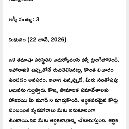
లక్కీ సంఖ్య: 3
మిథునం (22 జూన్, 2026)
ఒక తమాషా పరిస్థితిని ఎదుర్కోవలసి వస్తే క్రుంగిపోకండి.
ఆహారానికి ఉప్పుతోనే రుచితెలిసినట్లు, కొంత విచారం
ఉండడం అవసరం. అలాగ ఉన్నప్పుడే, మీరు సంతోషపు
విలువను గుర్తిస్తారు. కొన్ని సామాజిక సమావేశాలకు
హాజరయి మీ మూడ్ ని మార్చుకొండి. ఆర్ధికపరమైన కోర్టు
సంబంధిత వ్యవహారాలు మీకు అనుకూలంగా
ఉంటాయి.ఇది మీకు ఆర్ధికలాభాన్ని చేకూరుస్తుంది. ఆర్థిక