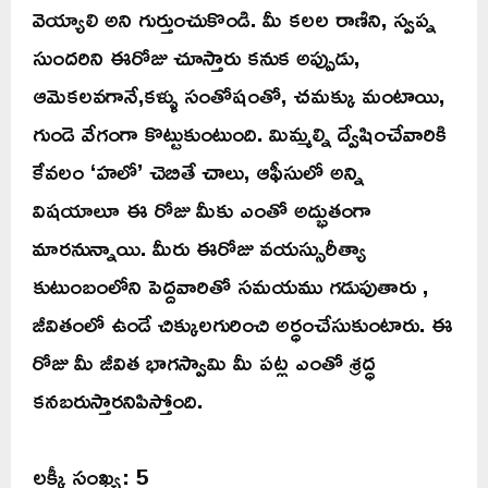
వెయ్యాలి అని గుర్తుంచుకొండి. మీ కలల రాణిని, స్వప్న
సుందరిని ఈరోజు చూస్తారు కనుక అప్పుడు,
ఆమెకలవగానే,కళ్ళు సంతోషంతో, చమక్కు మంటాయి,
గుండె వేగంగా కొట్టుకుంటుంది. మిమ్మల్ని ద్వేషించేవారికి
కేవలం ‘హలో’ చెబితే చాలు, ఆఫీసులో అన్ని
విషయాలూ ఈ రోజు మీకు ఎంతో అద్భుతంగా
మారనున్నాయి. మీరు ఈరోజు వయస్సురీత్యా
కుటుంబంలోని పెద్దవారితో సమయము గడుపుతారు ,
జీవితంలో ఉండే చిక్కులగురించి అర్ధంచేసుకుంటారు. ఈ
రోజు మీ జీవిత భాగస్వామి మీ పట్ల ఎంతో శ్రద్ధ
కనబరుస్తారనిపిస్తోంది.
లక్కీ సంఖ్య: 5