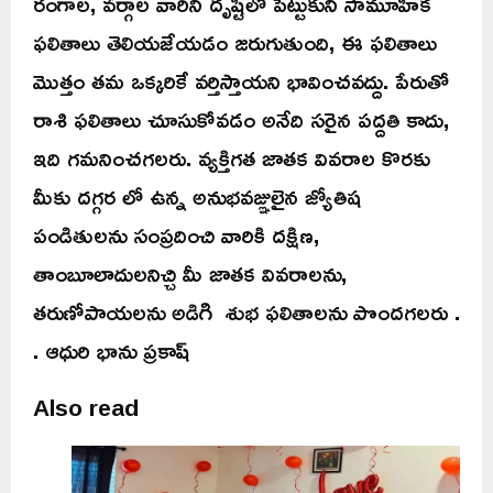
రంగాల, వర్గాల వారిని దృష్టిలో పెట్టుకుని సామూహిక
ఫలితాలు తెలియజేయడం జరుగుతుంది, ఈ ఫలితాలు
మొత్తం తమ ఒక్కరికే వర్తిస్తాయని భావించవద్దు. పేరుతో
రాశి ఫలితాలు చూసుకోవడం అనేది సరైన పద్దతి కాదు,
ఇది గమనించగలరు. వ్యక్తిగత జాతక వివరాల కొరకు
మీకు దగ్గర లో ఉన్న అనుభవజ్ఞులైన జ్యోతిష
పండితులను సంప్రదించి వారికి దక్షిణ,
తాంబూలాదులనిచ్చి మీ జాతక వివరాలను,
తరుణోపాయలను అడిగి శుభ ఫలితాలను పొందగలరు .
. ఆధురి భాను ప్రకాష్
Also read