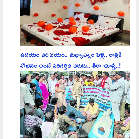
ఉదయం పరిచయం.. మధ్యాహ్నం పెళ్లి.. రాత్రికి
శోభనం అంటే పరిగెత్తిన వరుడు.. తీరా చూస్తే..!