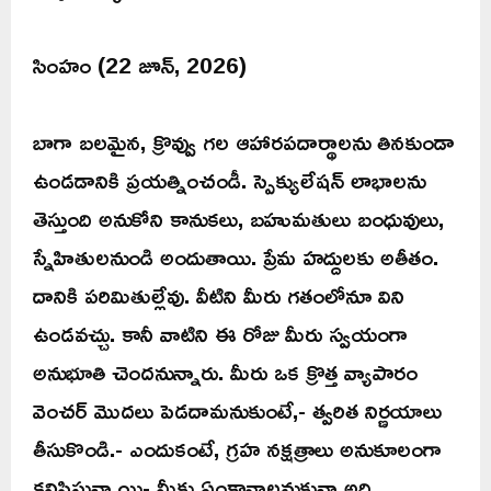
సింహం (22 జూన్, 2026)
బాగా బలమైన, క్రొవ్వు గల ఆహారపదార్థాలను తినకుండా
ఉండడానికి ప్రయత్నించండీ. స్పెక్యులేషన్ లాభాలను
తెస్తుంది అనుకోని కానుకలు, బహుమతులు బంధువులు,
స్నేహితులనుండి అందుతాయి. ప్రేమ హద్దులకు అతీతం.
దానికి పరిమితుల్లేవు. వీటిని మీరు గతంలోనూ విని
ఉండవచ్చు. కానీ వాటిని ఈ రోజు మీరు స్వయంగా
అనుభూతి చెందనున్నారు. మీరు ఒక క్రొత్త వ్యాపారం
వెంచర్ మొదలు పెడదామనుకుంటే,- త్వరిత నిర్ణయాలు
తీసుకొండి.- ఎందుకంటే, గ్రహ నక్షత్రాలు అనుకూలంగా
కనిపిస్తున్నాయి- మీకు ఏంకావాలనుకున్నాఅది