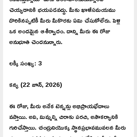
చెయ్యడానికి భయపడవద్దు. మీకు ఖాళీసమయము
దొరికినప్పటికీ మీరు మీకొరకు ఏమి చేసుకోలేరు. పెళ్లి
ఒక అందమైన ఆశీర్వాదం. దాన్ని మీరు ఈ రోజు
అనుభూతి చెందనున్నారు.
లక్కీ సంఖ్య: 3
కన్య (22 జూన్, 2026)
ఈ రోజు, మీరు అనేక టెన్షన్లు అభిప్రాయభేదాలు
వస్తాయి. అవి, మిమ్మల్ని చిరాకు పరచి, అసౌకర్యానికి
గురిచేస్తాయి. చంద్రునియొక్క స్థానప్రభావమువలన మీరు