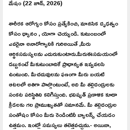
మేషం (22 జూన్, 2026)
శారీరక ఆరోగ్యం కోసం ప్రత్యేకించి, మానసిక దృఢత్వం
కోసం ధ్యానం , యోగా చెయ్యండి. కుటుంబంలో
ఎవరైనా అనారోగ్యానికి గురిఅయితే ,మీరు
ఆర్ధికసమస్యలను ఎదురుకుంటారు.మీరుఈసమయంలో
డబ్బుకంటే మీకుటుంబానికే ప్రాధాన్యత ఇవ్వవలసి
ఉంటుంది. మీచదువులను ఫణంగా మీరు బయటి
ఆటలలో అతిగా పాల్గొంటుంటే, అది మీ తల్లిదండ్రులకు
సంకట పరిస్థితిని కలిగిస్తుంది. భవిష్యత్ ప్రణాళిక కూడా
క్రీడలకు గల ప్రాముఖ్యతతో సమానమే. మీ తల్లిదండ్రుల
సంతోషం కోసం మీరు రెండింటినీ బ్యాలన్స్ చేయడం
ఉత్తమం. ఇంట్లో సమస్యలు తలెత్తవచ్చును.- అయినా,