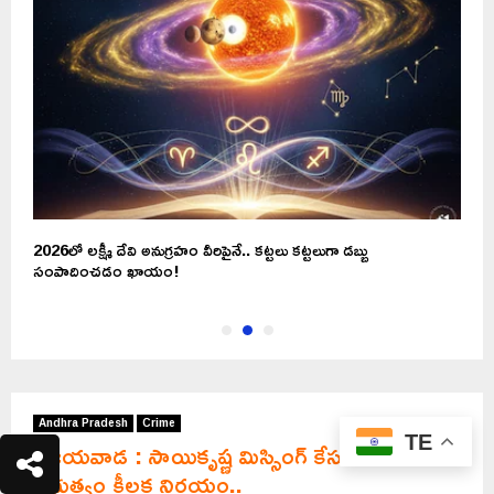
2026లో లక్ష్మీ దేవి అనుగ్రహం వీరిపైనే.. కట్టలు కట్టలుగా డబ్బు
న
సంపాదించడం ఖాయం!
ప
Andhra Pradesh
Crime
TE
విజయవాడ : సాయికృష్ణ మిస్సింగ్‌ కేసు.. ఏపీ
ప్రభుత్వం కీలక నిర్ణయం..