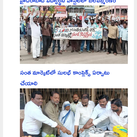
హైదరాబాద్ విద్యార్థిని హాస్టల్‌లో బలవన్మరణం
సంత మార్కెట్‌లో సులభ్ కాంప్లెక్స్ ఏర్పాటు
చేయాలి