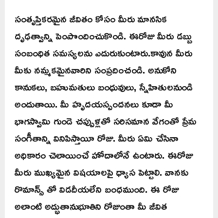
సంతృప్తికరమైన జీవితం కోసం మీరు మానసిక
దృఢత్వాన్ని పెంపొందించుకొండి. ఈరోజు మీరు డబ్బు
సంబంధిత సమస్యలను ఎదురుకుంటారు.కావున మీరు
మీకు నమ్మకమైనవారిని సంప్రదించండి. అనుకోని
కానుకలు, బహుమతులు బంధువులు, స్నేహితులనుండి
అందుతాయి. మీ హృదయస్పందనలు కూడా మీ
భాగస్వామి గుండె చప్పుళ్లతో సరిసమాన వేగంతో ప్రేమ
సంగీతాన్ని వినిపిస్తాయీ రోజు. మీరు ఏమి చేసినా
అధికారం చెలాయించే హోదాలోనే ఉంటారు. ఈరోజు
మీరు ముఖ్యమైన విషయాలపై ధ్యాస పెట్టాలి. వానకు
రొమాన్స్ తో విడదీయలేని బంధముంది. ఈ రోజు
అలాంటి అద్భుతానుభూతిని రోజుంతా మీ జీవిత