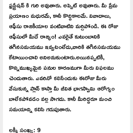
ఫ్రస్ట్రేషన్ కి గురి అవుతారు. అప్సెట్ అవుతారు. మీ ప్రేమ
ప్రయాణం మధురమే, కానీ కొద్దికాలమే. వివాదాలు,
ఆఫీసు రాజకీయాల వంటివాటిని మర్చిపోండి. ఈ రోజు
ఆఫీసులో మీదే రాజ్యం! ఎవరైతే కుటుంబానికి
తగినసమయము ఇవ్వటంలేదు,వారికి తగినసమయము
కేటాయించాలి అనిఅనుకుంటారు.అయినప్పటికీ,
కొన్నిముఖ్యమైన పనుల కారణముగా మీరు విఫలము
చెందుతారు. ఎవరినో కలిసేందుకు ఈరోజు మీరు
వేసుకున్న ప్లాన్ కాస్తా మీ జీవిత భాగస్వామి ఆరోగ్యం
బాలేకపోవడం వల్ల సాగదు. కానీ మీరిద్దరూ మంచి
సమయాన్ని కలిసి గడుపుతారు.
లక్కీ సంఖ్య: 9