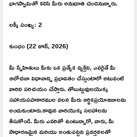
భాగస్వామితో కలిసి మీరు అనుభూతి చెందనున్నారు.
లక్కీ సంఖ్య: 2
కుంభం (22 జూన్, 2026)
మీ స్నేహితులు మీకు ఒక ప్రత్యేక వ్యక్తిని, ఎవరైతే మీ
ఆలోచనా విధానాన్ని ప్రభావితం చేస్తుంటారో అటువంటి
వారిని పరిచయం చేస్తారు. తోబుట్టువులయొక్క
సహాయసహకారముల వలన మీరు ఆర్ధికప్రయోజనాలను
అందుకుంటారు.కావున వారియొక్క సలహాలను
తీసుకోండి. మీరు ఎవరితో ఉంటున్నారో, వారు, మీ
సాధారణమైన మరియు అంతుపట్టని ప్రవర్తనలతో