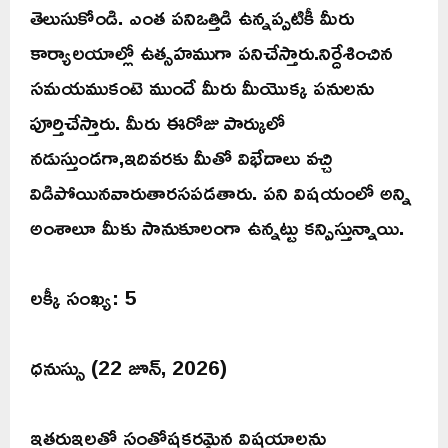
తెలుసుకోండి. ఎంత పనిఒత్తిడి ఉన్నప్పటికీ మీరు
కార్యాలయాల్లో ఉత్సహముగా పనిచేస్తారు.నిర్దేశించిన
సమయముకంటె ముందే మీరు మీయొక్క పనులను
పూర్తిచేస్తారు. మీరు ఈరోజు పార్కులో
నడుస్తుండగా,ఇదివరకు మీతో విభేదాలు వచ్చి
విడిపోయినవారుతారసపడతారు. పని విషయంలో అన్ని
అంశాలూ మీకు సానుకూలంగా ఉన్నట్టు కన్పిస్తున్నాయి.
లక్కీ సంఖ్య: 5
ధనుస్సు (22 జూన్, 2026)
ఇతరుఇలతో సంతోషకరమైన విషయాలను