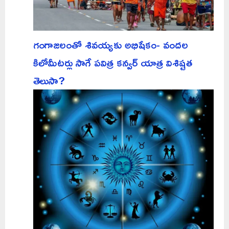
గంగాజలంతో శివయ్యకు అభిషేకం- వందల
కిలోమీటర్లు సాగే పవిత్ర కన్వర్ యాత్ర విశిష్టత
తెలుసా?