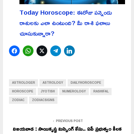
Today Horoscope: ఈరోజు పన్నెండు
రాశులకు ఎలా ఉంటుంది? మీ రాశి ఫలాలు
చూసుకున్నారా?
Facebook
WhatsApp
Twitter
Telegram
LinkedIn
ASTROLOGER
ASTROLOGY
DAILYHOROSCOPE
HOROSCOPE
JYOTISH
NUMEROLOGY
RASHIFAL
ZODIAC
ZODIACSIGNS
PREVIOUS POST
విజయవాడ : సాయికృష్ణ మిస్సింగ్‌ కేసు.. ఏపీ ప్రభుత్వం కీలక