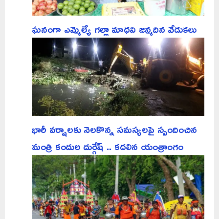
ఘనంగా ఎమ్మెల్యే గల్లా మాధవి జన్మదిన వేడుకలు
భారీ వర్షాలకు నెలకొన్న సమస్యలపై స్పందించిన
మంత్రి కందుల దుర్గేష్ .. కదలిన యంత్రాంగం