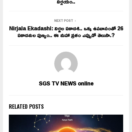
నిర్ణయం..
NEXT POST
Nirjala Ekadashi: నిర్జల ఏకాదశి.. ఒక్క ఉపవాసంతో 26
ఏకాదశుల పుణ్యం.. ఈ మహా వ్రతం ఎప్పుడో తెలుసా.?
SGS TV NEWS online
RELATED POSTS