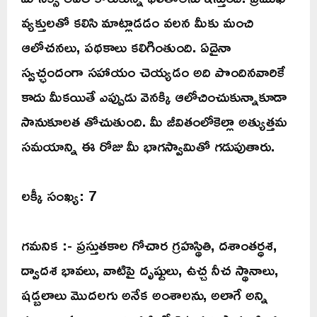
వ్యక్తులతో కలిసి మాట్లాడడం వలన మీకు మంచి
ఆలోచనలు, పథకాలు కలిగింతుంది. ఏదైనా
స్వచ్ఛందంగా సహాయం చెయ్యడం అది పొందినవారికే
కాదు మీకయితే ఎప్పుడు వెనక్కి ఆలోచించుకున్నాకూడా
సానుకూలత తోచుతుంది. మీ జీవితంలోకెల్లా అత్యుత్తమ
సమయాన్ని ఈ రోజు మీ భాగస్వామితో గడుపుతారు.
లక్కీ సంఖ్య: 7
గమనిక :- ప్రస్తుతకాల గోచార గ్రహస్థితి, దశాంతర్ధశ,
ద్వాదశ భావలు, వాటిపై దృష్టులు, ఉచ్చ నీచ స్థానాలు,
షడ్బలాలు మొదలగు అనేక అంశాలను, అలాగే అన్ని