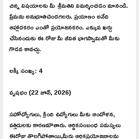
చిన్న విషయాలకు మీ శ్రీమతిని విమర్శించడం మానండి.
ప్రేమను అనుభూతిచెందగలరు. ప్రయాణం అనేది
ఆహ్లాదకరం ఎంతో ప్రయోజనకరం. ఎక్కువ ఖర్చు
చేసినందుకు ఈ రోజు మీ జీవిత భాగస్వామితో మీకు
గొడవ కావచ్చు.
లక్కీ సంఖ్య: 4
వృషభం (22 జూన్, 2026)
సహోద్యోగులు, క్రింది ఉద్యోగులు మీకు ఆందోళన,
వత్తిడులకు కారణమౌతారు. ఆర్థికసంబంధ సమస్యలు
ఈరోజు తొలగిపోతాయి,మీరు ఆర్థికప్రయోజనాలను