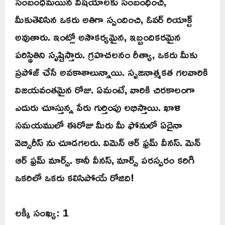
సంబంధమయిన విషయాలకు సంబంధించి,
మీకుతెలిసిన ఒకరు అతిగా స్పందించి, ఓవర్ రియాక్ట్
అవుతారు. ఇంట్లో అసౌకర్యమైన, ఇబ్బందికరమైన
పరిస్థితిని సృష్టిస్తారు. గ్రహచలనం రీత్యా, ఒకరు మీకు
ప్రపోజ్ చేసే అవకాశాలున్నాయి. సృజనాత్మకత గలవారికి
విజయవంతమైన రోజు. ఏమంటే, వారికి చిరకాలంగా
ఎదురు చూస్తున్న పేరు గుర్తింపు లభిస్తాయి. ఖాళి
సమయములో ఈరోజు మీరు మీ ఫోనులో ఏదైనా
వెబ్సిరీస్ ను చూడగలరు. విమెన్ ఆర్ ఫ్రమ్ వీనస్. మెన్
ఆర్ ఫ్రమ్ మార్స్. కానీ వీనస్, మార్స్ పరస్పరం కరిగి
ఒకరిలో ఒకరు కలిసిపోయే రోజిది!
లక్కీ సంఖ్య: 1