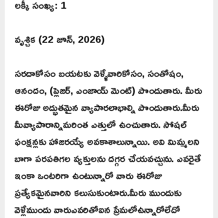
లక్కీ సంఖ్య: 1
వృశ్చిక (22 జూన్, 2026)
సరదాకోసం బయటకు వెళ్ళేవారికోసం, సంతోషం,
ఆనందం, (ప్లెజర్, ఎంజాయ్ మెంట్) పొందుతారు. మీరు
ఈరోజు అద్భుతమైన వ్యాపారలాభాల్ని పొందుతారు.మీరు
మీవ్యాపారాన్నిమరింత ఎత్తులో ఉంచుతారు. సోషల్
ఫంక్షన్లకు హాజరయ్యే అవకాశాలున్నాయి. అవి మిమ్మలని
బాగా పరపతిగల వ్యక్తులను దగ్గర చేయవచ్చును. ఎవరైతే
ఇంకా ఒంటరిగా ఉంటున్నారో వారు ఈరోజు
ప్రత్యేకమైనవారిని కలుసుకుంటారు.మీరు ముందుకు
వెళ్లేముందు వారుఎవరితోఐన ప్రేమలోఉన్నారోలేదో