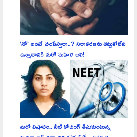
‘నో’ అంటే చంపేస్తారా..? నిరాకరణను తట్టుకోలేని
ఉన్మాదానికి మరో మహిళ బలి!
మరో విషాదం.. నీట్ కోచింగ్ తీసుకుంటున్న