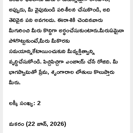
అప్పుడు, మీ వైపునుండి పరిశీలన చేసుకొండి, అది
తెలివైన పని అవగలదు. ఈరాశికి చెందినవారు
మీగురించి మీరు కొద్దిగా అర్ధంచేసుకుంటారు.మీరుఏమైనా
పోగొట్టుకుంటే,మీరు మీకొరకు
సమయాన్నికేటాయించుకుని మీవ్యక్తిత్వాన్ని
వృద్దిచేసుకోండి. పిచ్చిపిచ్చిగా ఎంజాయ్ చేసే రోజిది. మీ
భాగస్వామితో ప్రేమ, శృంగారాల లోతులు కొలుస్తారు
మీరు.
లక్కీ సంఖ్య: 2
మకరం (22 జూన్, 2026)