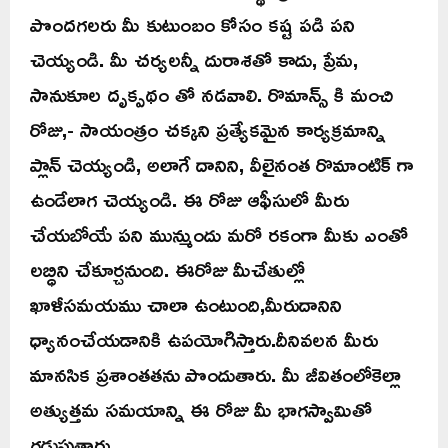
పొందగలరు మీ కుటుంబం కోసం కష్ట పడి పని
చెయ్యండి. మీ చర్యలన్నీ దురాశతో కాదు, ప్రేమ,
సానుకూల దృక్పథం తో నడవాలి. రొమాన్స్ కి మంచి
రోజు,- సాయంత్రం చక్కని ప్రత్యేకమైన కార్యక్రమాన్ని
ప్లాన్ చెయ్యండి, అలాగే దానిని, వీలైనంత రొమాంటిక్ గా
ఉండేలాగ చెయ్యండి. ఈ రోజు ఆఫీసులో మీరు
చేయబోయే పని మున్ముందు మరో రకంగా మీకు ఎంతో
లబ్ధిని చేకూర్చనుంది. ఈరోజు మీచేతుల్లో
ఖాళీసమయము చాలా ఉంటుంది,మీరుదానిని
ధ్యానంచేయడానికి ఉపయోగిస్తారు.దీనివలన మీరు
మానసిక ప్రశాంతతను పొందుతారు. మీ జీవితంలోకెల్లా
అత్యుత్తమ సమయాన్ని ఈ రోజు మీ భాగస్వామితో
గడుపుతారు.