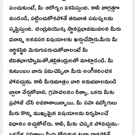
పంచుకుంటే, మీ ఆరోగ్యం వికసిస్తుంది. కానీ జాగ్రత్తగా
ఉండండి, పట్టించుకోకపోతే తరువాత సమస్యలను
సృష్టిస్తుంది. చంద్రునియొక్క స్థానప్రభావమువలన మీరు
ధనాన్ని అనవసర విషయాలకు ఖర్చుచేస్తారు.మీరు మీ
ఆర్థికస్థిని మెరుగుపరుచుకోవాలంటే మీ
జీవితభాగస్వామితో,తల్లితండ్రులతో మాట్లాడండి. మీ
కుటుంబం వారు ఏమిచెప్పినా మీరు అంగీకరించక
పోవచ్చును. కానీ మీరుమాత్రం వారి అనుభవాలనుండి
వ్చాలా నేర్చుకోవాలి. గ్రహచలనం రీత్యా, ఒకరు మీకు
ప్రపోజ్ చేసే అవకాశాలున్నాయి. మీ సహ ఉద్యోగులు
మీరు కొన్ని ముఖ్యమైన విషయాలను నిర్వహించే
విధానం నచ్చుకోలేరు. కానీ, మీకు చెప్పక పోవచ్చును.-
ఒకవేళ ఫలితాలు మీరు కోరుకున్నట్లుగా రాకపోతే,