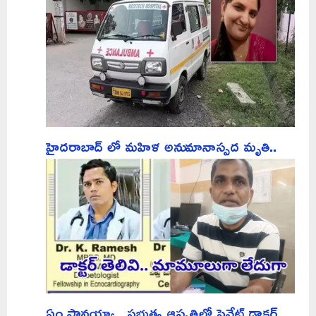
హైదరాబాద్ లో మహిళ అనుమానాస్పద మృతి..
ఏం ప్లానయ్యా.. ప్రభుత్వ ఆస్పత్రిలో ప్రైవేట్ డాక్టర్..