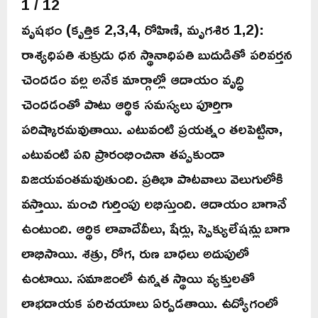
1 / 12
వృషభం (కృత్తిక 2,3,4, రోహిణి, మృగశిర 1,2):
రాశ్యధిపతి శుక్రుడు ధన స్థానాధిపతి బుదుడితో పరివర్తన
చెందడం వల్ల అనేక మార్గాల్లో ఆదాయం వృద్ధి
చెందడంతో పాటు ఆర్థిక సమస్యలు పూర్తిగా
పరిష్కారమవుతాయి. ఎటువంటి ప్రయత్నం తలపెట్టినా,
ఎటువంటి పని ప్రారంభించినా తప్పకుండా
విజయవంతమవుతుంది. ప్రతిభా పాటవాలు వెలుగులోకి
వస్తాయి. మంచి గుర్తింపు లభిస్తుంది. ఆదాయం బాగానే
ఉంటుంది. ఆర్థిక లావాదేవీలు, షేర్లు, స్పెక్యులేషన్లు బాగా
లాభిసాయి. శత్రు, రోగ, రుణ బాధలు అదుపులో
ఉంటాయి. సమాజంలో ఉన్నత స్థాయి వ్యక్తులతో
లాభదాయక పరిచయాలు ఏర్పడతాయి. ఉద్యోగంలో