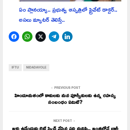
ఏం ప్లానయ్యా.. ప్రభుత్వ ఆస్పత్రిలో ప్రైవేట్ డాక్టర్..
అసలు మ్యాటర్ తెలిస్తే..
Facebook
WhatsApp
Twitter
Telegram
LinkedIn
IFTU
NIDADAVOLE
PREVIOUS POST
హిందూమతంలో కాకులకు మన పూర్వీకులకు ఉన్న రహస్య
సంబంధం ఏమిటి?
NEXT POST
ఇళ్లు ఉడ్చేందుకు లైట్ స్విచ్ వేసిన పని మనిషి.. ఇంతలోనే భారీ