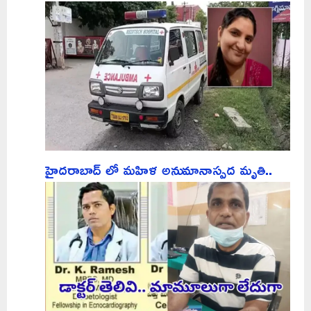
హైదరాబాద్ లో మహిళ అనుమానాస్పద మృతి..