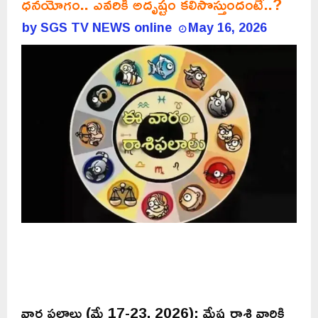
ధనయోగం.. ఎవరికి అదృష్టం కలిసొస్తుందంటే..?
by
SGS TV NEWS online
May 16, 2026
వార ఫలాలు (మే 17-23, 2026): మేష రాశి వారికి