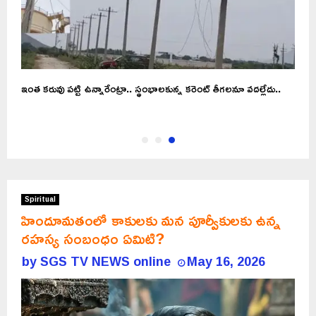
ఇంత కరువు పట్టి ఉన్నారేంట్రా.. స్థంభాలకున్న కరెంట్ తీగలనూ వదల్లేదు..
Spiritual
హిందూమతంలో కాకులకు మన పూర్వీకులకు ఉన్న
రహస్య సంబంధం ఏమిటి?
by
SGS TV NEWS online
May 16, 2026