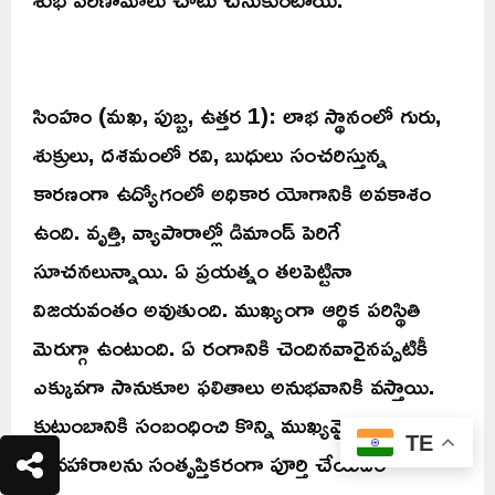
సింహం (మఖ, పుబ్బ, ఉత్తర 1): లాభ స్థానంలో గురు,
శుక్రులు, దశమంలో రవి, బుధులు సంచరిస్తున్న
కారణంగా ఉద్యోగంలో అధికార యోగానికి అవకాశం
ఉంది. వృత్తి, వ్యాపారాల్లో డిమాండ్ పెరిగే
సూచనలున్నాయి. ఏ ప్రయత్నం తలపెట్టినా
విజయవంతం అవుతుంది. ముఖ్యంగా ఆర్థిక పరిస్థితి
మెరుగ్గా ఉంటుంది. ఏ రంగానికి చెందినవారైనప్పటికీ
ఎక్కువగా సానుకూల ఫలితాలు అనుభవానికి వస్తాయి.
కుటుంబానికి సంబంధించి కొన్ని ముఖ్యమైన
TE
వ్యవహారాలను సంతృప్తికరంగా పూర్తి చేయడం