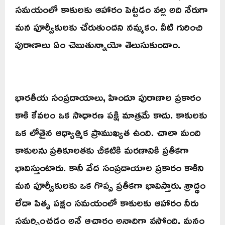
సమయంలో కాకులకు ఆహారం పెట్టడం వల్ల అది నేరుగా
మన పూర్వీకులకు చేరుతుందని నమ్మకం. వీటి గురించి
పురాణాలు ఏం చెబుతున్నాయో తెలుసుకుందాం.
భారతీయ సంప్రదాయాలు, హిందూ పురాణాల ప్రకారం
కాకి కేవలం ఒక సాధారణ పక్షి మాత్రమే కాదు. కాకులకు
ఒక లోతైన ఆధ్యాత్మిక ప్రాముఖ్యత ఉంది. చాలా మంది
కాకులను ప్రతికూలతకు చీకటికి మరణానికి ప్రతీకగా
భావిస్తుంటారు. కానీ వేద సంప్రదాయాల ప్రకారం కాకిని
మన పూర్వీకులకు ఒక గొప్ప ప్రతీకగా భావిస్తారు. శ్రాద్ధం
లేదా పితృ పక్షం సమయంలో కాకులకు ఆహారం నీరు
సమర్పించడం అనే ఆచారం అనాదిగా వస్తోంది. మనం