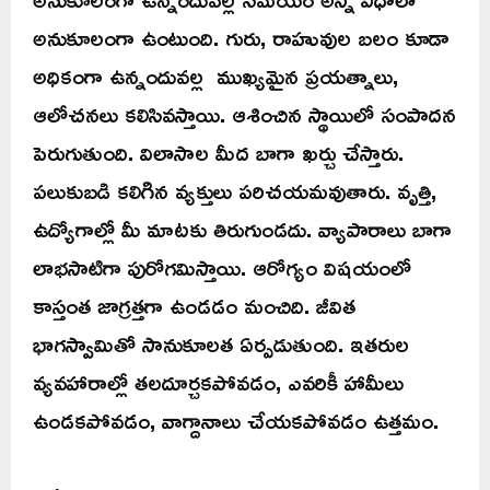
అనుకూలంగా ఉంటుంది. గురు, రాహువుల బలం కూడా
అధికంగా ఉన్నందువల్ల ముఖ్యమైన ప్రయత్నాలు,
ఆలోచనలు కలిసివస్తాయి. ఆశించిన స్థాయిలో సంపాదన
పెరుగుతుంది. విలాసాల మీద బాగా ఖర్చు చేస్తారు.
పలుకుబడి కలిగిన వ్యక్తులు పరిచయమవుతారు. వృత్తి,
ఉద్యోగాల్లో మీ మాటకు తిరుగుండదు. వ్యాపారాలు బాగా
లాభసాటిగా పురోగమిస్తాయి. ఆరోగ్యం విషయంలో
కాస్తంత జాగ్రత్తగా ఉండడం మంచిది. జీవిత
భాగస్వామితో సానుకూలత ఏర్పడుతుంది. ఇతరుల
వ్యవహారాల్లో తలదూర్చకపోవడం, ఎవరికీ హామీలు
ఉండకపోవడం, వాగ్దానాలు చేయకపోవడం ఉత్తమం.