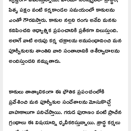
పితృ పక్షం వంటి కర్మకాండల సమయంలో కాకులను
ఎంతో గౌరవిస్తారు. కాకుల నల్లని రంగు అనేది మనకు
కనిపించని ఆధ్యాత్మిక ప్రపంచానికి ప్రతీకగా నిలుస్తుంది.
అలాగే వాటి అరుపు కర్మ చక్రాలను అనుసంధానించి మన
పూర్వీకులకు శాంతిని వారి సంతానానికి ఆశీర్వాదాలను
అందిస్తుందని నమ్ముతారు.
కాకులు తాత్కాలికంగా ఈ భౌతిక ప్రపంచంలోకి
ప్రవేశించి మన పూర్వీకుల సందేశాలను మోసుకొచ్చే
వాహకాలుగా పనిచేస్తాయి. గరుడ పురాణం వంటి ప్రాచీన
గ్రంథాలు ఈ విషయాన్ని ధృవీకరిస్తున్నాయి. శ్రాద్ధ కర్మలు