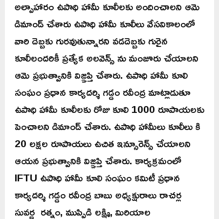
అల్పాహారం ఉపాధి హామీ కూలీలకు అందించాలని ఆమె
డిమాండ్ చేశారు ఉపాధి హామీ కూలీలు వేసవికాలంలో
వారి దెబ్బకు గురవుతున్నారని వడదెబ్బకు గురైన
కూలీలందరికీ ప్రత్యేక అలవెన్స్ ను మంజూరు చేయాలని
ఆమె ప్రభుత్వానికి విజ్ఞప్తి చేశారు. ఉపాధి హామీ కూలి
సంఘం ప్రధాన కార్యదర్శి గడ్డం రవీంద్ర మాట్లాడుతూ
ఉపాధి హామీ కూలీలకు రోజు కూలి 1000 రూపాయలకు
పెంచాలని డిమాండ్ చేశారు. ఉపాధి హామీలు కూలీలు కి
20 లక్షల రూపాయలు ఉచిత ఇన్సూరెన్స్ చేయాలని
ఆయన ప్రభుత్వానికి విజ్ఞప్తి చేశారు. కార్యక్రమంలో
IFTU ఉపాధి హామీ కూలి సంఘం కమిటీ ప్రధాన
కార్యదర్శి గడ్డం రవీంద్ర బాబు అధ్యక్షురాలు రాచర్ల
సువర్ణ రత్నం, ముప్పిడి లక్ష్మి, మిరియాల