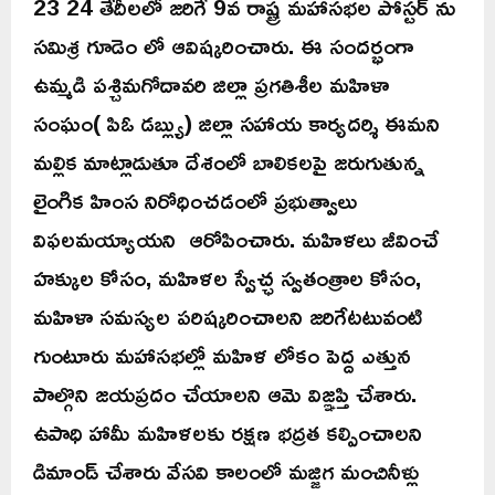
23 24 తేదీలలో జరిగే 9వ రాష్ట్ర మహాసభల పోస్టర్ ను
సమిశ్ర గూడెం లో ఆవిష్కరించారు. ఈ సందర్భంగా
ఉమ్మడి పశ్చిమగోదావరి జిల్లా ప్రగతిశీల మహిళా
సంఘం( పిఓ డబ్ల్యు) జిల్లా సహాయ కార్యదర్శి ఈమని
మల్లిక మాట్లాడుతూ దేశంలో బాలికలపై జరుగుతున్న
లైంగిక హింస నిరోధించడంలో ప్రభుత్వాలు
విఫలమయ్యాయని ఆరోపించారు. మహిళలు జీవించే
హక్కుల కోసం, మహిళల స్వేచ్ఛ స్వతంత్రాల కోసం,
మహిళా సమస్యల పరిష్కరించాలని జరిగేటటువంటి
గుంటూరు మహాసభల్లో మహిళ లోకం పెద్ద ఎత్తున
పాల్గొని జయప్రదం చేయాలని ఆమె విజ్ఞప్తి చేశారు.
ఉపాధి హామీ మహిళలకు రక్షణ భద్రత కల్పించాలని
డిమాండ్ చేశారు వేసవి కాలంలో మజ్జిగ మంచినీళ్లు