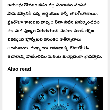
కాకులను గౌరవించడం వల్ల సంతానం సంపద
సామరస్యానికి ఉన్న అడ్డంకులు అన్నీ తొలగిపోతాయి.
ప్రతిరోజూ కాకులకు ధాన్యం లేదా నీటిని సమర్పించడం
వల్ల మన పుణ్యం పెరుగుతుంది పాపాల నుండి రక్షణ
లభిస్తుంది పూర్వీకుల నిరంతర ఆశీర్వాదాలు
అందుతాయి. ముఖ్యంగా అమావాస్య రోజుల్లో ఈ
ఆచారాన్ని పాటించడం మరింత శుభప్రదంగా భావిస్తారు.
Also read