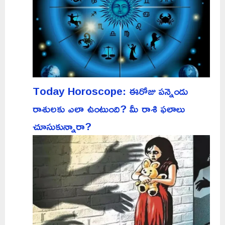
Today Horoscope: ఈరోజు పన్నెండు
రాశులకు ఎలా ఉంటుంది? మీ రాశి ఫలాలు
చూసుకున్నారా?