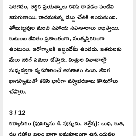
పెరగడం, ఆర్థిక ప్రయత్నాలు కలిసి రావడం వంటివి
జరుగుతాయి. రాదనుకున్న డబ్బు చేతికి అందుతుంది.
తోబుట్టువుల నుంచి సహాయ సహకారాలు లభిస్తాయి.
కుటుంబ జీవితం ప్రశాంతంగా, సంతృప్తికరంగా
ఉంటుంది. ఆరోగ్యానికి ఇబ్బందేమీ ఉండదు. ఇతరులకు
మేలు జరిగే పనులు చేస్తారు. మిత్రుల వివాదాల్లో
మధ్యవర్తిగా వ్యవహరించే అవకాశం ఉంది. జీవిత
భాగస్వామితో కలిసి భారీగా వస్త్రాభరణాలు కొనుగోలు
చేస్తారు.
3 / 12
కర్కాటకం (పునర్వసు 4, పుష్యమి, ఆశ్లేష): బుధ, కుజ,
రవి గ్రహాల బలం బాగా అనుకూలంగా ఉన్నందువల్ల