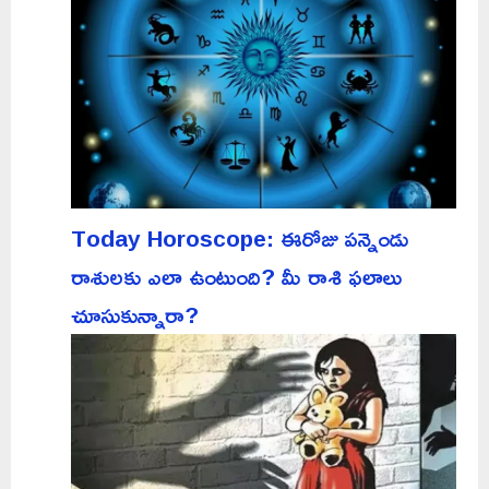
Today Horoscope: ఈరోజు పన్నెండు
రాశులకు ఎలా ఉంటుంది? మీ రాశి ఫలాలు
చూసుకున్నారా?