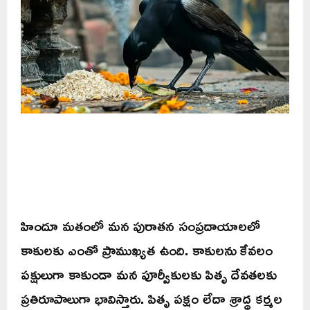
హిందూ మతంలో మన పురాతన సంప్రదాయాలలో
కాకులకు ఎంతో ప్రాముఖ్యత ఉంది. కాకులను కేవలం
పక్షులుగా కాకుండా మన పూర్వీకులకు పితృ దేవతలకు
ప్రతిరూపాలుగా భావిస్తారు. పితృ పక్షం లేదా శ్రాద్ధ కర్మల