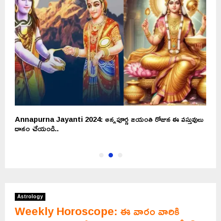
Annapurna Jayanti 2024: అన్నపూర్ణ జయంతి రోజున ఈ వస్తువులు
G
దానం చేయండి..
వ
Astrology
Weekly Horoscope: ఈ వారం వారికి