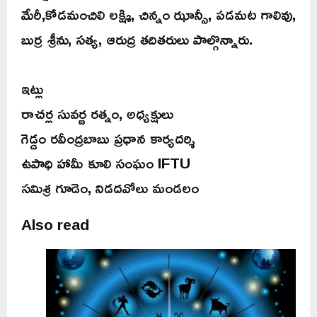
మేరీ,కోడమంచిలి లక్ష్మి, చిన్నం ఝాన్సీ, పడమట గాలివు,
బుర్ర శ్రీను, సత్య, ఆరుద్ర తదితరులు పాల్గొన్నారు.
ఇట్లు
రాచర్ల సువర్ణ రత్నం, అధ్యక్షులు
గెడ్డం రవీంద్రబాబు ప్రధాన కార్యదర్శి
ఉపాధి హామీ కూలి సంఘం IFTU
సమిశ్ర గూడెం, నిడదవోలు మండలం
Also read