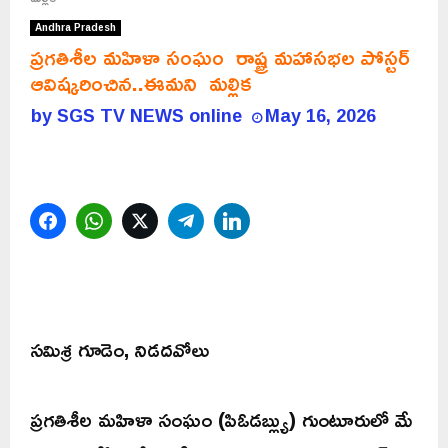
Andhra Pradesh
ప్రగతిశీల మహిళా సంఘం రాష్ట్ర మహాసభల పోస్టర్
ఆవిష్కరించిన..ఈమని మల్లిక
by
SGS TV NEWS online
May 16, 2026
Facebook
WhatsApp
Twitter
Telegram
LinkedIn
సమిశ్ర గూడెం, నిడదవోలు
ప్రగతిశీల మహిళా సంఘం (పిఓడబ్ల్యు) గుంటూరులో మే