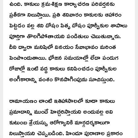
ఉంది. కాకులు క్రమశిక్షణ కార్యాచరణ పరివర్తనకు
ప్రతీకగా నిలుస్తాయి. ప్రతి శనివారం కాకులకు ఆహారం
పెట్టడం వల్ల శని దోషం పితృ దోషం పూర్వీకుల శాపాలు
పూర్తిగా తొలగిపోతాయని పండితులు చెబుతున్నారు.
దీని ద్వారా మనిషిలో వినయం సేవాభావం మరింత
పెంపొందుతాయి. భోజన సమయాల్లో లేదా పండుగ
రోజుల్లో ఇంటి వద్ద కాకులు కనిపించడం పూర్వీకుల
అంగీకారాన్ని వంశం కొనసాగింపును సూచిస్తుంది.
రామాయణం లాంటి ఇతిహాసాలలో కూడా కాకులు
ప్రమాదాన్ని ముందే హెచ్చరిస్తాయని అందువల్ల అవి
కుటుంబ శ్రేయస్సు ఆరోగ్యానికి మార్గదర్శకాలుగా
నిలుస్తాయని చెప్పబడింది. హిందూ పురాణాల ప్రకారం