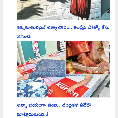
కన్నకూతురిపైనే అత్యాచారం.. తండ్రిపై పోక్సో కేసు
నమోదు
అన్నా భయంగా ఉంది.. చంద్రకళ ఏదేదో
మాట్లాడుతుంది..!