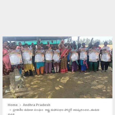
Home
Andhra Pradesh
ప్రగతిశీల మహిళా సంఘం రాష్ట్ర మహాసభల పోస్టర్ ఆవిష్కరించిన..ఈమని
మల్లిక