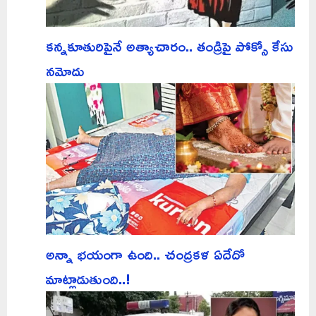
కన్నకూతురిపైనే అత్యాచారం.. తండ్రిపై పోక్సో కేసు
నమోదు
అన్నా భయంగా ఉంది.. చంద్రకళ ఏదేదో
మాట్లాడుతుంది..!