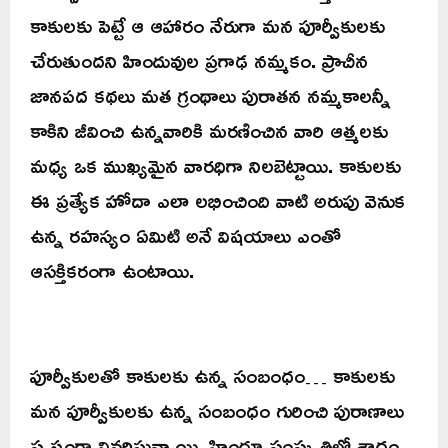
కాకులకు పెట్టే ఆ ఆహారం నేరుగా మన పూర్వీకులకు
చేరుతుందని హిందువుల ప్రగాఢ నమ్మకం. ప్రాచీన
జానపద కథలు మత గ్రంథాలు పురాతన నమ్మకాలన్నీ
కాకిని జీవించి ఉన్నవారికి మరణించిన వారి ఆత్మలకు
మధ్య ఒక ముఖ్యమైన వారధిగా నిలబెట్టాయి. కాకులకు
ఈ ప్రత్యేక హోదా ఎలా లభించింది వాటి అరుపు వెనుక
ఉన్న రహస్యం ఏమిటి అనే విషయాలు ఎంతో
ఆసక్తికరంగా ఉంటాయి.
పూర్వీకులతో కాకులకు ఉన్న సంబంధం… కాకులకు
మన పూర్వీకులకు ఉన్న సంబంధం గురించి పురాణాలు
స్పష్టంగా వివరిస్తున్నాయి. హిందూ సంస్కృతిలో శ్రాద్ధం,