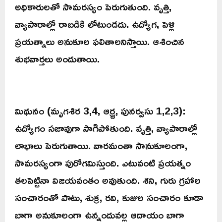
అధికారులతో సామరస్యం పెరుగుతుంది. వృత్తి,
వ్యాపారాల్లో రాబడికి లోటుండదు. ఉద్యోగ, పెళ్లి
ప్రయత్నాలు అనుకూల ఫలితాలనిస్తాయి. ఆశించిన
శుభవార్తలు అందుతాయి.
మిథునం (మృగశిర 3,4, ఆర్ద్ర, పునర్వసు 1,2,3):
ఉద్యోగం సజావుగా సాగిపోతుంది. వృత్తి, వ్యాపారాల్లో
లాభాలు పెరుగుతాయి. వారమంతా సానుకూలంగా,
సామరస్యంగా పురోగమిస్తుంది. ఎటువంటి ప్రయత్నం
తలపెట్టినా విజయవంతం అవుతుంది. శని, గురు గ్రహాల
సంచారంతో పాటు, శుక్ర, రవి, కుజుల సంచారం కూడా
బాగా అనుకూలంగా ఉన్నందువల్ల ఆదాయం బాగా