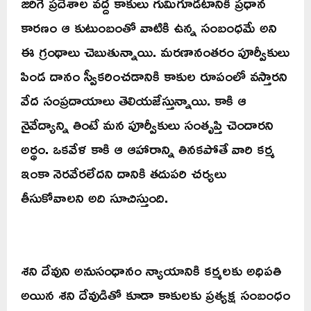
జరిగే ప్రదేశాల వద్ద కాకులు గుమిగూడటానికి ప్రధాన
కారణం ఆ కుటుంబంతో వాటికి ఉన్న సంబంధమే అని
ఈ గ్రంథాలు చెబుతున్నాయి. మరణానంతరం పూర్వీకులు
పిండ దానం స్వీకరించడానికి కాకుల రూపంలో వస్తారని
వేద సంప్రదాయాలు తెలియజేస్తున్నాయి. కాకి ఆ
నైవేద్యాన్ని తింటే మన పూర్వీకులు సంతృప్తి చెందారని
అర్థం. ఒకవేళ కాకి ఆ ఆహారాన్ని తినకపోతే వారి కర్మ
ఇంకా నెరవేరలేదని దానికి తదుపరి చర్యలు
తీసుకోవాలని అది సూచిస్తుంది.
శని దేవుని అనుసంధానం న్యాయానికి కర్మలకు అధిపతి
అయిన శని దేవుడితో కూడా కాకులకు ప్రత్యక్ష సంబంధం