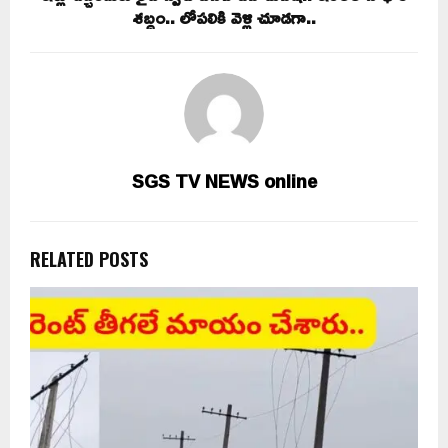
శబ్ధం.. లోపలికి వెళ్లి చూడగా..
SGS TV NEWS online
RELATED POSTS