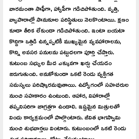
వారమంతా సాఫీగా, హ్యాపీగా గడిచిపోతుంది. వృత్తి,
వ్యాపారాల్లో సానుకూల పరిస్థితులు నెలకొంటాయి. క్షణం
కూడా తీరిక లేకుండా గడిచిపోతుంది. ఇంటా బయటా
కొద్దిగా ఒత్తిడి ఉన్నప్పటికీ ముఖ్యమైన వ్యవహారాలను,
కొన్ని అవసర పనులను పట్టుదలగా పూర్తి చేస్తారు.
కుటుంబ సభ్యుల మీద ఎక్కువగా ఖర్చు చేయడం
జరుగుతుంది. అనుకోకుండా ఒకటి రెండు వ్యక్తిగత
సమస్యలు పరిష్కారమవుతాయి. ఉద్యోగంలో సహచరుల
నుంచి సహకారం ఉంటుంది. ఆహార, విహారాల్లో
తప్పనిసరిగా జాగ్రత్తగా ఉండాలి. ఇష్టమైన మిత్రులతో
విందు కార్యక్రమంలో పాల్గొంటారు. జీవిత భాగస్వామి
నుంచి శుభవార్తలు వింటారు. కుటుంబంలో ఒకటి రెండు
శుభ పరిణామాలు చోటు చేసుకుంటాయి.