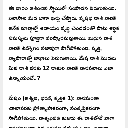
ఈ వారం ఆశించిన స్థాయిలో సంపాదన పెరుగుతుంది.
విలాసాల మీద బాగా ఖర్చు చేస్తారు. వృషభ రాశి వారికి
అనేక మార్గాల్లో ఆదాయం వృద్ధి చెందడంతో పాటు ఆర్థిక
సమస్యలు పూర్తిగా పరిష్కారమవుతాయి. మిథున రాశి
వారికి ఉద్యోగం సజావుగా సాగిపోతుంది. వృత్తి,
వ్యాపారాల్లో లాభాలు పెరుగుతాయి. మేష రాశి మొదలు
మీన రాశి వరకు 12 రాశుల వారికి వారఫలాలు ఎలా
ఉన్నాయంటే..?
మేషం (అశ్విని, భరణి, కృత్తిక 1): వారమంతా
చాలావరకు ప్రోత్సాహకరంగా, సంతృప్తికరంగా
సాగిపోతుంది. రాశ్యధిపతి కుజుడు ఈ రాశిలోనే బాగా
అనుకూలంగా ఉన్నందువల్ల సమయం అన్ని విధాలా