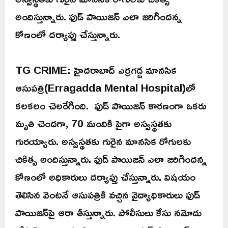
అందిస్తున్నారు. ఫుడ్ పాయిజన్ ఎలా జరిగిందన్న
కోణంలో దర్యాప్తు చేస్తున్నారు.
TG CRIME: హైదరాబాద్‌ ఎర్రగడ్డ మానసిక
ఆసుపత్రి(Erragadda Mental Hospital)లో
కలకలం చెలరేగింది. ఫుడ్‌ పాయిజన్‌ కారణంగా ఒకరు
మృతి చెందగా, 70 మందికి పైగా అస్వస్థతకు
గురయ్యారు. అస్వస్థతకు గురైన మానసిక రోగులకు
చికిత్స అందిస్తున్నారు. ఫుడ్ పాయిజన్ ఎలా జరిగిందన్న
కోణంలో అధికారులు దర్యాప్తు చేస్తున్నారు. విషయం
తెలిసిన వెంటనే ఆసుపత్రికి వచ్చిన వైద్యాధికారులు ఫుడ్
పాయిజన్‌పై ఆరా తీస్తున్నారు. పోలీసులు కేసు నమోదు