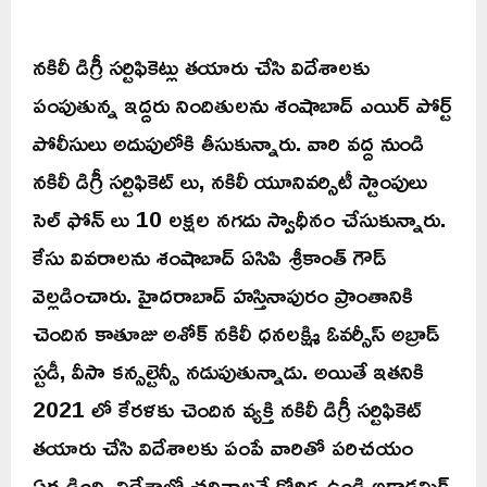
నకిలీ డిగ్రీ సర్టిఫికెట్లు తయారు చేసి విదేశాలకు
పంపుతున్న ఇద్దరు నిందితులను శంషాబాద్ ఎయిర్ పోర్ట్
పోలీసులు అదుపులోకి తీసుకున్నారు. వారి వద్ద నుండి
నకిలీ డిగ్రీ సర్టిఫికెట్ లు, నకిలీ యూనివర్సిటీ స్టాంపులు
సెల్ ఫోన్ లు 10 లక్షల నగదు స్వాధీనం చేసుకున్నారు.
కేసు వివరాలను శంషాబాద్ ఏసిపి శ్రీకాంత్ గౌడ్
వెల్లడించారు. హైదరాబాద్ హస్తినాపురం ప్రాంతానికి
చెందిన కాతూజు అశోక్ నకిలీ ధనలక్ష్మి ఓవర్సీస్ అబ్రాడ్
స్టడీ, వీసా కన్సల్టెన్సీ నడుపుతున్నాడు. అయితే ఇతనికి
2021 లో కేరళకు చెందిన వ్యక్తి నకిలీ డిగ్రీ సర్టిఫికెట్
తయారు చేసి విదేశాలకు పంపే వారితో పరిచయం
ఏర్పడింది. విదేశాల్లో చదివాలనే కోరిక ఉండి అకాడమిక్