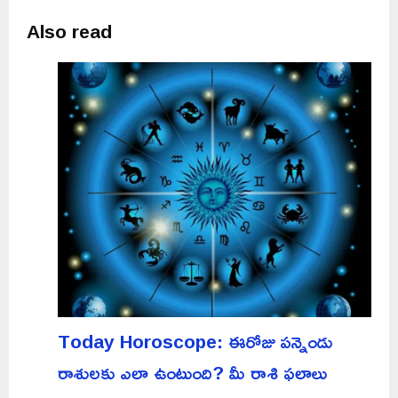
Also read
Today Horoscope: ఈరోజు పన్నెండు
రాశులకు ఎలా ఉంటుంది? మీ రాశి ఫలాలు