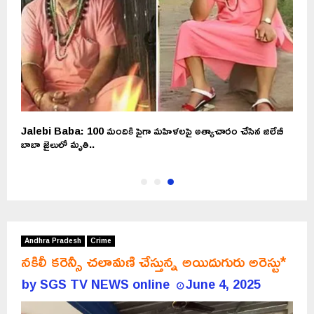
ా
Jalebi Baba: 100 మందికి పైగా మహిళలపై అత్యాచారం చేసిన జిలేబీ
బాబా జైలులో మృతి..
Andhra Pradesh
Crime
నకిలీ కరెన్సీ చలామణి చేస్తున్న అయిదుగురు అరెస్టు*
by
SGS TV NEWS online
June 4, 2025