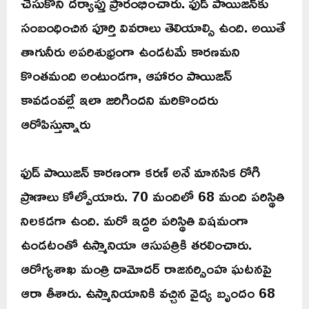
చేసుకొని దర్యాప్తు ప్రారంభించారు. ఫుడ్ పాయిజన్‌కు
సంబంధించిన పూర్తి వివరాలు తెలియాల్సి ఉంది. అయితే
తాగునీరు అపరిశుభ్రంగా ఉండటమే కారణమని
కొంతమంది అంటుండగా, ఆహారం పాయిజన్‌
కావడంవల్లే ఇలా జరిగిందని మరికొందరు
ఆరోపిస్తున్నారు
ఫుడ్ పాయిజన్ కారణంగా కరణ్ అనే మానసిక రోగి
ప్రాణాలు కోల్పోయారు. 70 మందిలో 68 మంది పరిస్థితి
నిలకడగా ఉంది. మరో ఇద్దరి పరిస్థితి విషమంగా
ఉండటంతో ఉస్మానియా ఆసుపత్రికి తరలించారు.
ఆరోగ్యశాఖ మంత్రి దామోదర్ రాజనర్సింహ ఘటనపై
ఆరా తీశారు. ఉస్మానియానికి వచ్చిన వైద్య బృందం 68