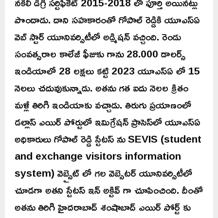
నకిలీ డిగ్రీ సర్టిఫికెట్ 2015-2018 లో పూర్తి అయినట్లు
పొందాడు. దాని సహకారంతో గోపాల్ రెడ్డికి యూఎస్ఏ
వెబ్ స్టార్ యూనివర్సిటీలో అడ్మిషన్ వచ్చింది. రెండు
సంవత్సరాల కాలేజీ ఫీజుకు గాను 28.000 డాలర్స్
ఇండియాలో 28 లక్షలు కట్టి 2023 యూఎస్ఏ లో 15
నెలలు చదువుకున్నాడు. అతను గత ఐదు నెలల క్రితం
మళ్లీ తిరిగి ఇండియాకు వచ్చాడు. తిరుగు ప్రయాణంలో
డల్లాస్ ఎయిర్ పోర్టులో ఇమిగ్రేషన్ ప్రాసెస్‌లో యూఎస్ఏ
అధికారులు గోపాల్ రెడ్డి స్టేటస్ ను SEVIS (student
and exchange visitors information
system) వెబ్సైట్ లో గల వెబ్సెటర్ యూనివర్సిటీలో
చూడగా అతని స్టేటస్ ఇన్ అక్టివ్ గా చూపించింది. దీంతో
అతను తిరిగి హైదరాబాద్ శంషాబాద్ ఎయిర్ పోర్ట్ కు