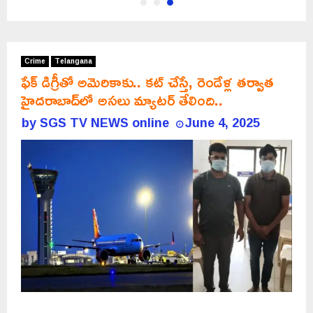
Crime
Telangana
ఫేక్ డిగ్రీతో అమెరికాకు.. కట్ చేస్తే, రెండేళ్ల తర్వాత
హైదరాబాద్‌లో అసలు మ్యాటర్ తేలింది..
by
SGS TV NEWS online
June 4, 2025