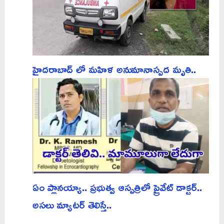
హైదరాబాద్ లో మహిళ అనుమానాస్పద మృతి..
ఏం ప్లానయ్యా.. ప్రభుత్వ ఆస్పత్రిలో ప్రైవేట్ డాక్టర్..
అసలు మ్యాటర్ తెలిస్తే..