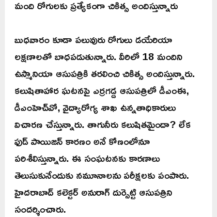
మంది రోగులకు ప్రత్యేకంగా చికిత్స అందిస్తున్నారు
బుధవారం కూడా పలువురు రోగులు డయేరియా
లక్షణాలతో బాధపడుతున్నారు. వీరిలో 18 మందిని
ఉస్మానియా ఆసుపత్రికి తరలించి చికిత్స అందిస్తున్నారు.
కలుషితాహార ఘటనపై ఎర్రగడ్డ ఆసుపత్రిలో డీఎంఈ,
డీఎంహెచ్‌వో, వైద్యారోగ్య శాఖ ఉన్నతాధికారులు
విచారణ చేస్తున్నారు. తాగునీరు కలుషితమైందా? లేక
ఫుడ్‌ పాయిజన్‌ కారణం అనే కోణంలోనూ
పరిశీలిస్తున్నారు. ఈ సంఘటనకు కారణాలు
తెలుసుకునేందుకు నమూనాలను పరీక్షలకు పంపారు.
హైదరాబాద్ కలెక్టర్ అనురాగ్ దుర్సెట్టి ఆసుపత్రిని
సందర్శించారు.