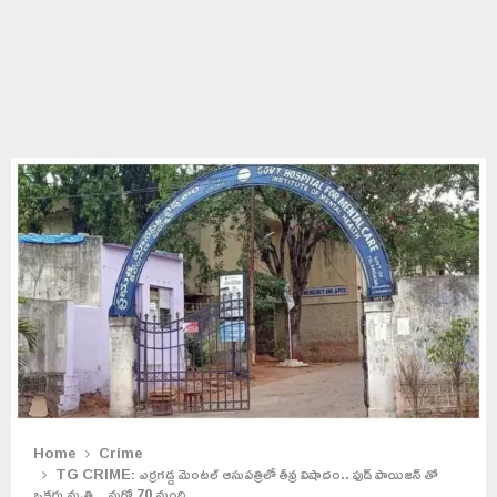
Home
Crime
TG CRIME: ఎర్రగడ్డ మెంటల్ ఆసుపత్రిలో తీవ్ర విషాదం.. ఫుడ్ పాయిజన్ తో
ఒకరు మృతి…మరో 70 మంది..