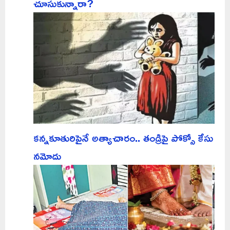
చూసుకున్నారా?
కన్నకూతురిపైనే అత్యాచారం.. తండ్రిపై పోక్సో కేసు
నమోదు