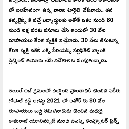
లో బలహీనంగా ఉన్న వారిని టార్గెట్ చేసేవాడు.. తన
కన్సల్టెన్సీ కి వచ్చే విద్యార్థులకు అశోక్ ఒకరి నుండి 80
నుండి లక్ష వరకు వసూలు చేసి అందులో 30 వేల
రూపాయలు కేరళ వ్యక్తికి ఇచ్చేవాడు. 30 వేలు తీసుకున్న
కేరళ వ్యక్తి నకిలీ ఎక్స్ పీరియన్స్ సర్టిఫికెట్ బ్యాంక్
స్టేట్మెంట్ తయారు చేసి విదేశాలకు పంపుతున్నాడు.
అయితే అదే క్రమంలో నల్గొండ ప్రాంతానికి చెందిన ఫకీరు
గోపాల్ రెడ్డి ఆగస్టు 2021 లో అశోక్ కు 80 వేల
రూపాయలు ఇచ్చి తమిళనాడుకు చెందిన మధురై
కామరాజ్ యూనివర్సిటీ నుంచి బీఎస్సి కంప్యూటర్ సైన్స్