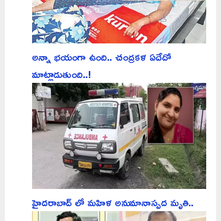
అన్నా భయంగా ఉంది.. చంద్రకళ ఏదేదో
మాట్లాడుతుంది..!
హైదరాబాద్ లో మహిళ అనుమానాస్పద మృతి..