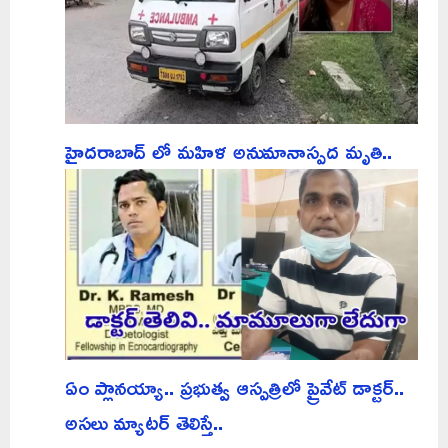
హైదరాబాద్ లో మహిళ అనుమానాస్పద మృతి..
ఏం ప్లానయ్యా.. ప్రభుత్వ ఆస్పత్రిలో ప్రైవేట్ డాక్టర్..
అసలు మ్యాటర్ తెలిస్తే..