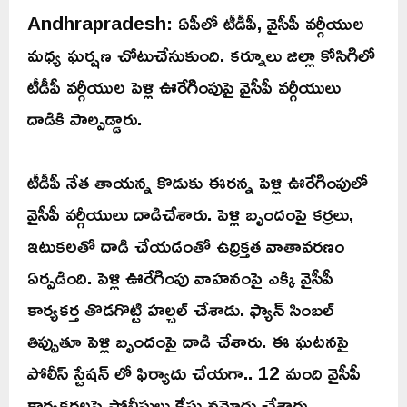
Andhrapradesh: ఏపీలో టీడీపీ, వైసీపీ వర్గీయుల
మధ్య ఘర్షణ చోటుచేసుకుంది. కర్నూలు జిల్లా కోసిగిలో
టీడీపీ వర్గీయుల పెళ్లి ఊరేగింపుపై వైసీపీ వర్గీయులు
దాడికి పాల్పడ్డారు.
టీడీపీ నేత తాయన్న కొడుకు ఈరన్న పెళ్లి ఊరేగింపులో
వైసీపీ వర్గీయులు దాడిచేశారు. పెళ్లి బృందంపై కర్రలు,
ఇటుకలతో దాడి చేయడంతో ఉద్రిక్తత వాతావరణం
ఏర్పడింది. పెళ్లి ఊరేగింపు వాహనంపై ఎక్కి వైసీపీ
కార్యకర్త తొడగొట్టి హల్చల్ చేశాడు. ఫ్యాన్ సింబల్
తిప్పుతూ పెళ్లి బృందంపై దాడి చేశారు. ఈ ఘటనపై
పోలీస్ స్టేషన్ లో ఫిర్యాదు చేయగా.. 12 మంది వైసీపీ
కార్యకర్తలపై పోలీసులు కేసు నమోదు చేశారు.