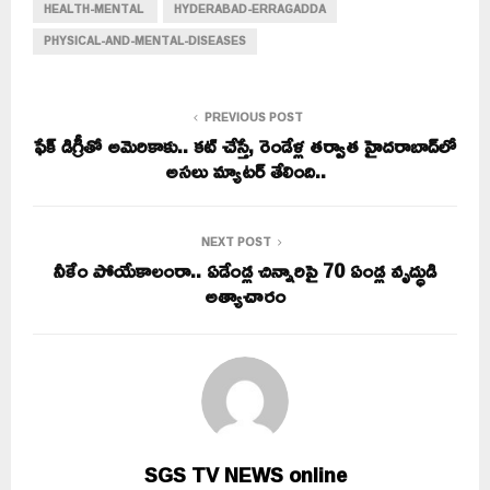
HEALTH-MENTAL
HYDERABAD-ERRAGADDA
PHYSICAL-AND-MENTAL-DISEASES
PREVIOUS POST
ఫేక్ డిగ్రీతో అమెరికాకు.. కట్ చేస్తే, రెండేళ్ల తర్వాత హైదరాబాద్‌లో
అసలు మ్యాటర్ తేలింది..
NEXT POST
నీకేం పోయేకాలంరా.. ఏడేండ్ల చిన్నారిపై 70 ఏండ్ల వృద్ధుడి
అత్యాచారం
SGS TV NEWS online