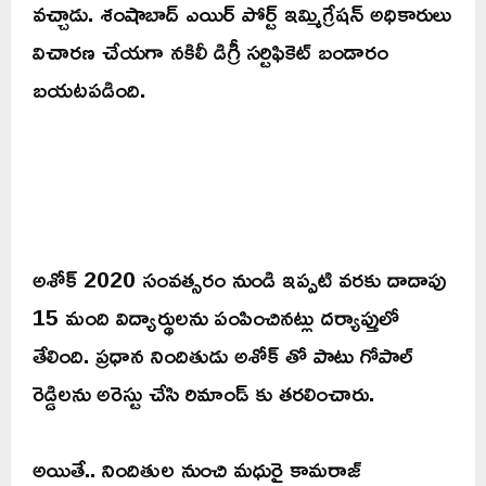
వచ్చాడు. శంషాబాద్ ఎయిర్ పోర్ట్ ఇమ్మిగ్రేషన్ అధికారులు
విచారణ చేయగా నకిలీ డిగ్రీ సర్టిఫికెట్ బండారం
బయటపడింది.
అశోక్ 2020 సంవత్సరం నుండి ఇప్పటి వరకు దాదాపు
15 మంది విద్యార్థులను పంపించినట్లు దర్యాప్తులో
తేలింది. ప్రధాన నిందితుడు అశోక్ తో పాటు గోపాల్
రెడ్డిలను అరెస్టు చేసి రిమాండ్ కు తరలించారు.
అయితే.. నిందితుల నుంచి మధురై కామరాజ్