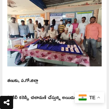
తణుకు, ప.గో.జిల్లా
*నకిలీ కరెన్సీ చలామణి చేస్తున్న అయిదుగురు అరెస్టు*
TE