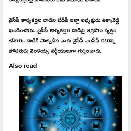
వైసీపీ కార్యకర్తల దాడిని టీడీపీ జిల్లా అధ్యక్షుడు తిక్కారెడ్డి
ఖండించారు. వైసీపీ కార్యకర్తల దాడిపై ఆగ్రహం వ్యక్తం
చేశారు. దాడికి పాల్పడిన వారు వైసీపీ ఎంపీపీ ఈరన్న
సోదరుడు వెంకయ్య వర్గీయులుగా గుర్తించారు.
Also read