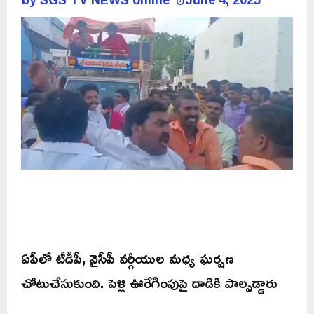
ఏపీలో టీడీపీ, వైసీపీ వర్గీయుల మధ్య ఘర్షణ
చోటుచేసుకుంది. పెళ్లి ఊరేగింపుపై దాడికి పాల్పడ్డారు