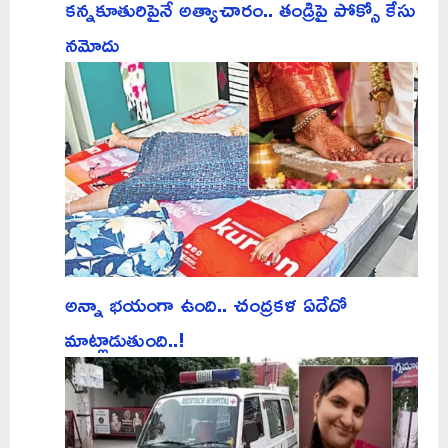
కన్నకూతురిపైనే అత్యాచారం.. తండ్రిపై పోక్సో కేసు
నమోదు
అన్నా భయంగా ఉంది.. చంద్రకళ ఏదేదో
మాట్లాడుతుంది..!