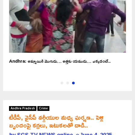
Andhra: అమ్మాయికి మొగుడు… అత్తకు యముడు… ఎక్కడంటే..
Andhra Pradesh
Crime
టీడీపీ, వైసీపీ వర్గీయుల మధ్య ఘర్షణ.. పెళ్లి
బృందంపై కర్రలు, ఇటుకలతో దాడి..
by
SGS TV NEWS online
June 4, 2025