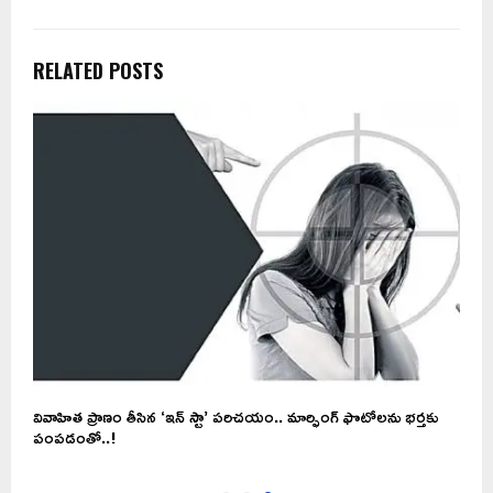
RELATED POSTS
ో
వివాహిత ప్రాణం తీసిన ‘ఇన్ స్టా’ పరిచయం.. మార్ఫింగ్ ఫొటోలను భర్తకు
పంపడంతో..!