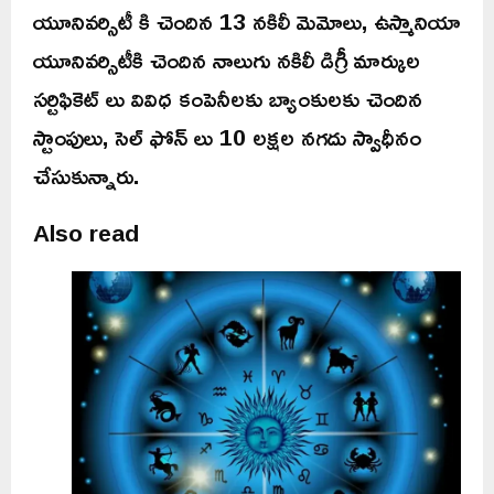
యూనివర్సిటీ కి చెందిన 13 నకిలీ మెమోలు, ఉస్మానియా
యూనివర్సిటీకి చెందిన నాలుగు నకిలీ డిగ్రీ మార్కుల
సర్టిఫికెట్ లు వివిధ కంపెనీలకు బ్యాంకులకు చెందిన
స్టాంపులు, సెల్ ఫోన్ లు 10 లక్షల నగదు స్వాధీనం
చేసుకున్నారు.
Also read