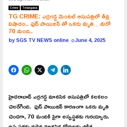
Crime
Telangana
TG CRIME: ఎర్రగడ్డ మెంటల్ ఆసుపత్రిలో తీవ్ర
విషాదం.. ఫుడ్ పాయిజన్ తో ఒకరు మృతి…మరో
70 మంది..
by
SGS TV NEWS online
June 4, 2025
Facebook
WhatsApp
Twitter
Telegram
LinkedIn
హైదరాబాద్‌ ఎర్రగడ్డ మానసిక ఆసుపత్రిలో కలకలం
చెలరేగింది. ఫుడ్‌ పాయిజన్‌ కారణంగా ఒకరు మృతి
చెందగా, 70 మందికి పైగా అస్వస్థతకు గురయ్యారు.
అస్వస్థతకు గురైన మానసిక రోగులకు చికిత్స