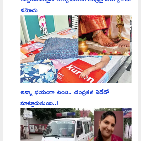
నమోదు
అన్నా భయంగా ఉంది.. చంద్రకళ ఏదేదో
మాట్లాడుతుంది..!