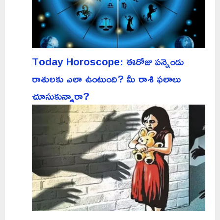
Today Horoscope: ఈరోజు పన్నెండు
రాశులకు ఎలా ఉంటుంది? మీ రాశి ఫలాలు
చూసుకున్నారా?