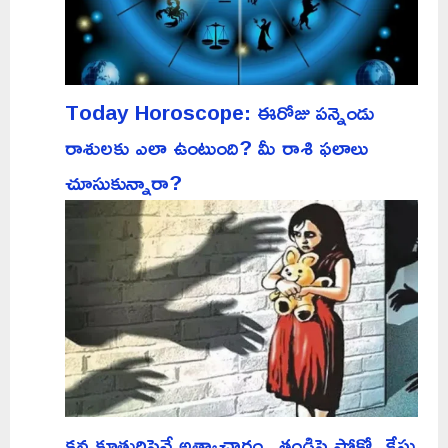
Today Horoscope: ఈరోజు పన్నెండు
రాశులకు ఎలా ఉంటుంది? మీ రాశి ఫలాలు
చూసుకున్నారా?
కన్నకూతురిపైనే అత్యాచారం.. తండ్రిపై పోక్సో కేసు